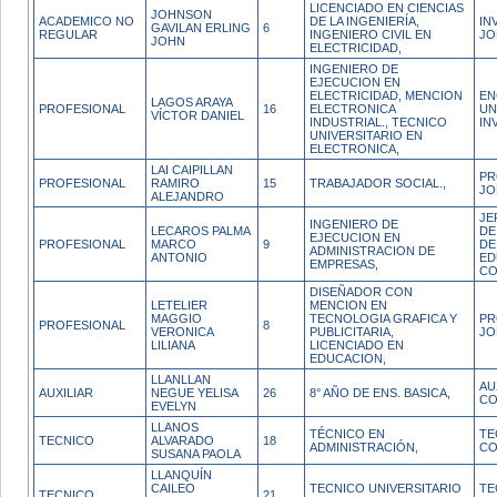
LICENCIADO EN CIENCIAS
JOHNSON
ACADEMICO NO
DE LA INGENIERÍA,
IN
GAVILAN ERLING
6
REGULAR
INGENIERO CIVIL EN
JO
JOHN
ELECTRICIDAD,
INGENIERO DE
EJECUCION EN
ELECTRICIDAD, MENCION
EN
LAGOS ARAYA
PROFESIONAL
16
ELECTRONICA
UN
VÍCTOR DANIEL
INDUSTRIAL., TECNICO
IN
UNIVERSITARIO EN
ELECTRONICA,
LAI CAIPILLAN
PR
PROFESIONAL
RAMIRO
15
TRABAJADOR SOCIAL.,
JO
ALEJANDRO
JE
INGENIERO DE
LECAROS PALMA
DE
EJECUCION EN
PROFESIONAL
MARCO
9
DE
ADMINISTRACION DE
ANTONIO
ED
EMPRESAS,
CO
DISEÑADOR CON
LETELIER
MENCION EN
MAGGIO
TECNOLOGIA GRAFICA Y
PR
PROFESIONAL
8
VERONICA
PUBLICITARIA,
JO
LILIANA
LICENCIADO EN
EDUCACION,
LLANLLAN
AU
AUXILIAR
NEGUE YELISA
26
8° AÑO DE ENS. BASICA,
CO
EVELYN
LLANOS
TÉCNICO EN
TE
TECNICO
ALVARADO
18
ADMINISTRACIÓN,
CO
SUSANA PAOLA
LLANQUÍN
CAILEO
TECNICO UNIVERSITARIO
TE
TECNICO
21