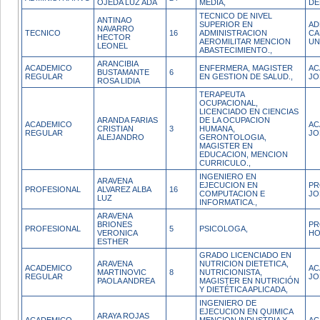
OJEDA LUZ ADA
MEDIA,
DE
TECNICO DE NIVEL
ANTINAO
SUPERIOR EN
AD
NAVARRO
TECNICO
16
ADMINISTRACION
CA
HECTOR
AEROMILITAR MENCION
UN
LEONEL
ABASTECIMIENTO.,
ARANCIBIA
ACADEMICO
ENFERMERA, MAGISTER
AC
BUSTAMANTE
6
REGULAR
EN GESTION DE SALUD.,
JO
ROSA LIDIA
TERAPEUTA
OCUPACIONAL,
LICENCIADO EN CIENCIAS
ARANDA FARIAS
DE LA OCUPACION
ACADEMICO
AC
CRISTIAN
3
HUMANA,
REGULAR
JO
ALEJANDRO
GERONTOLOGIA,
MAGISTER EN
EDUCACION, MENCION
CURRICULO.,
INGENIERO EN
ARAVENA
EJECUCION EN
PR
PROFESIONAL
ALVAREZ ALBA
16
COMPUTACION E
JO
LUZ
INFORMATICA.,
ARAVENA
BRIONES
PR
PROFESIONAL
5
PSICOLOGA,
VERONICA
HO
ESTHER
GRADO LICENCIADO EN
ARAVENA
NUTRICION DIETETICA,
ACADEMICO
AC
MARTINOVIC
8
NUTRICIONISTA,
REGULAR
JO
PAOLA ANDREA
MAGISTER EN NUTRICIÓN
Y DIETÉTICA APLICADA,
INGENIERO DE
EJECUCION EN QUIMICA
ARAYA ROJAS