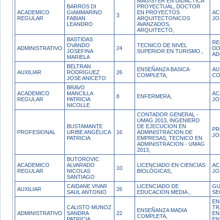
MAGISTER EN DIDACTICA
BARROS DI
PROYECTUAL, DOCTOR
ACADEMICO
GIAMMARINO
EN PROYECTOS
AC
3
REGULAR
FABIAN
ARQUITECTONICOS
JO
LEANDRO
AVANZADOS,
ARQUITECTO,
BASTIDAS
RE
OVANDO
TECNICO DE NIVEL
ADMINISTRATIVO
24
DO
JOSEFINA
SUPERIOR EN TURISMO.,
AD
MARIELA
BELTRAN
ENSEÑANZA BASICA
AU
AUXILIAR
RODRIGUEZ
26
COMPLETA,
CO
JOSE ANICETO
BRAVO
ACADEMICO
MANCILLA
AC
8
ENFERMERA,
REGULAR
PATRICIA
JO
NICOLLE
CONTADOR GENERAL -
UMAG 2013, INGENIERO
BUSTAMANTE
DE EJECUCION EN
PR
PROFESIONAL
URIBE ANGÉLICA
16
ADMINISTRACION DE
JO
PATRICIA
EMPRESAS, TECNICO EN
ADMINISTRACION - UMAG
2013,
BUTOROVIC
ACADEMICO
ALVARADO
LICENCIADO EN CIENCIAS
AC
10
REGULAR
NICOLAS
BIOLÓGICAS,
JO
SANTIAGO
CAIDANE VIVAR
LICENCIADO DE
GU
AUXILIAR
26
SAUL ANTONIO
EDUCACION MEDIA.,
SE
EN
CALISTO MUNOZ
TR
ENSEÑANZA MADIA
ADMINISTRATIVO
SANDRA
22
EN
COMPLETA,
PATRICIA
EN