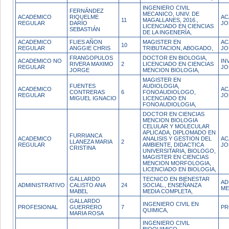
INGENIERO CIVIL
FERNÁNDEZ
MECANICO, UNIV. DE
ACADEMICO
RIQUELME
AC
11
MAGALLANES, 2016.,
REGULAR
DARÍO
JO
LICENCIADO EN CIENCIAS
SEBASTIÁN
DE LA INGENERÍA,
ACADEMICO
FLIES AÑON
MAGISTER EN
AC
10
REGULAR
ANGGIE CHRIS
TRIBUTACION, ABOGADO,
JO
FRANGOPULOS
DOCTOR EN BIOLOGIA,
ACADEMICO NO
IN
RIVERA MAXIMO
2
LICENCIADO EN CIENCIAS
REGULAR
JO
JORGE
MENCION BIOLOGIA,
MAGISTER EN
FUENTES
AUDIOLOGIA,
ACADEMICO
AC
CONTRERAS
6
FONOAUDIOLOGO,
REGULAR
JO
MIGUEL IGNACIO
LICENCIADO EN
FONOAUDIOLOGIA,
DOCTOR EN CIENCIAS
MENCION BIOLOGIA
CELULAR Y MOLECULAR
APLICADA, DIPLOMADO EN
FURRIANCA
ACADEMICO
ANALISIS Y GESTION DEL
AC
LLANEZA MARIA
2
REGULAR
AMBIENTE, DIDACTICA
JO
CRISTINA
UNIVERSITARIA, BIOLOGO,
MAGISTER EN CIENCIAS
MENCION MORFOLOGIA,
LICENCIADO EN BIOLOGIA,
GALLARDO
TECNICO EN BIENESTAR
AD
ADMINISTRATIVO
CALISTO ANA
24
SOCIAL., ENSEÑANZA
ME
MABEL
MEDIA COMPLETA,
GALLARDO
INGENIERO CIVIL EN
PROFESIONAL
GUERRERO
7
PR
QUIMICA,
MARIA ROSA
INGENIERO CIVIL