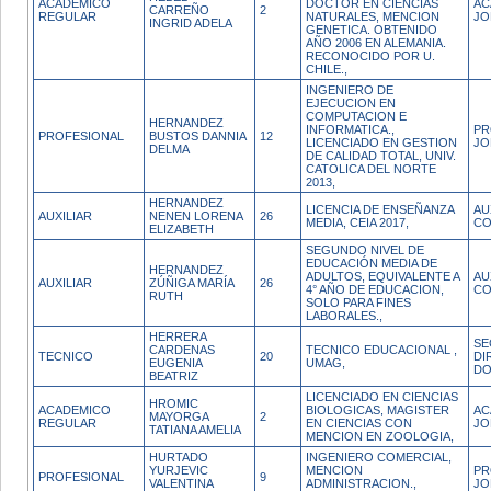
ACADEMICO
DOCTOR EN CIENCIAS
AC
CARREÑO
2
REGULAR
NATURALES, MENCION
JO
INGRID ADELA
GENETICA. OBTENIDO
AÑO 2006 EN ALEMANIA.
RECONOCIDO POR U.
CHILE.,
INGENIERO DE
EJECUCION EN
COMPUTACION E
HERNANDEZ
INFORMATICA.,
PR
PROFESIONAL
BUSTOS DANNIA
12
LICENCIADO EN GESTION
JO
DELMA
DE CALIDAD TOTAL, UNIV.
CATOLICA DEL NORTE
2013,
HERNANDEZ
LICENCIA DE ENSEÑANZA
AU
AUXILIAR
NENEN LORENA
26
MEDIA, CEIA 2017,
CO
ELIZABETH
SEGUNDO NIVEL DE
EDUCACIÓN MEDIA DE
HERNANDEZ
ADULTOS, EQUIVALENTE A
AU
AUXILIAR
ZÚÑIGA MARÍA
26
4° AÑO DE EDUCACION,
CO
RUTH
SOLO PARA FINES
LABORALES.,
HERRERA
SE
CARDENAS
TECNICO EDUCACIONAL ,
TECNICO
20
DI
EUGENIA
UMAG,
DO
BEATRIZ
LICENCIADO EN CIENCIAS
HROMIC
ACADEMICO
BIOLOGICAS, MAGISTER
AC
MAYORGA
2
REGULAR
EN CIENCIAS CON
JO
TATIANA AMELIA
MENCION EN ZOOLOGIA,
HURTADO
INGENIERO COMERCIAL,
YURJEVIC
MENCION
PR
PROFESIONAL
9
VALENTINA
ADMINISTRACION.,
JO