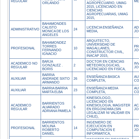
REGULAR
ME
ORLANDO
AGROPECUARIO, UMAG
2015, LICENCIADO EN
CIENCIAS
AGROPECUARIAS, UMAG
2015,
BAHAMONDES
CALISTO
LICENCIA ENSEÑANZA
AD
ADMINISTRATIVO
24
MONICA DE LOS
MEDIA,
JO
ANGELES
ARQUITECTO,
BAHAMONDEZ
UNIVERSIDAD DE
TORRES
PR
PROFESIONAL
10
MAGALLANES,
FERNANDO
JO
CONSTRUCTOR CIVIL,
IGNACIO
INACAP 2015,
BARJA
DOCTOR EN CIENCIAS
ACADEMICO NO
IN
GONZALEZ .
2
METEOROLOGICAS,
REGULAR
JO
BORIS
LICENCIADO EN FISICA,
BARRIA
ENSEÑANZA BASICA
AU
AUXILIAR
ANDRADE SIXTO
26
COMPLETA,
CO
ARMANDO
BARRIA BARRIA
ENSEÑANZA MEDIA
AU
AUXILIAR
23
MARTA ELBA
COMPLETA,
CO
KINESIOLOGO,
LICENCIADO EN
BARRIENTOS
ACADEMICO
KINESIOLOGIA, MAGISTER
AC
ALVARADO
6
REGULAR
EN ERGONOMIA (SIN
JO
ADRIANA PAMELA
LEGALIZAR NI VALIDAR EN
CHILE),
BARRIENTOS
INGENIERO DE
MOLINA
EJECUCION EN
PR
PROFESIONAL
14
ROBERTO
COMPUTACION E
JO
DANIEL
INFORMATICA,