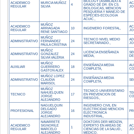
BIOLOGY (ASIMILADO A
ACADEMICO
MURCIA MUÑOZ
AC
4
GRADO DE DR. EN CS.
REGULAR
SILVIA
JO
BIOLOGICAS, MENCION
PESQUERIA Y MANEJO DE
ESPECIES-ECOLOGIA
ACUIC.,
MUÑOZ
ACADEMICO
AC
ARRIAGADA
10
INGENIERO FORESTAL,
REGULAR
JO
RENE SANTIAGO
MUÑOZ
TECNICO NIVEL MEDIO
AD
ADMINISTRATIVO
FERNÁNDEZ
24
SECRETARIADO.,
JO
PAULA CRISTINA
MUÑOZ
LICENCIA ENSEÑANZA
SE
ADMINISTRATIVO
GONZALEZ
24
MEDIA,
DE
SILVIA VALERIA
MUÑOZ
ENSEÑANZA MEDIA
AU
AUXILIAR
GUERRERO
18
COMPLETA,
CO
GASTON ALEX
MUÑOZ LOPEZ
ENSEÑANZA MEDIA
ADMINISTRATIVO
CLAUDIA
24
SE
COMPLETA,
MARISOL
MUÑOZ
TECNICO UNIVERSITARIO
NAHUELQUEN
TE
TECNICO
17
EN PREVENCION DE
JORGE
CO
RIESGOS.,
ALEJANDRO
NAGUELQUIN
INGENIERO CIVIL EN
DELGADO
ELECTRICIDAD MENCION
PROFESIONAL
16
PR
JORGE
ELECTRONICA
ALEJANDRO
INDUSTRIAL,
NAVARRETE
DOKTORS DER MEDIZIN,
ACADEMICO
SIGNORILE
EXPERTO EN AREAS DE
AC
1
REGULAR
MARCELO
CIENCIAS DE LA SALUD.,
JO
ALEJANDRO
MEDICO,