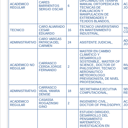
DIPLOMADO EN TERAPIA
CARES
ACADEMICO
MANUAL ORTOPEDICA EN
AC
BARRIENTOS
6
REGULAR
TECNICAS DE
JO
SERGIO OSCAR
EVALUACIION Y
MANIPULACION DE
EXTREMIDADES Y
TEJIDOS BLANDOS,
CARO ALVARADO
TECNICO UNIVERSITARIO
TE
TECNICO
CESAR
16
EN MANTENIMIENTO
CO
EDUARDO
INDUSTRIAL,
CARO VARGAS
AD
ADMINISTRATIVO
PATRICIA DEL
24
ASISTENTE JUDICIAL,
JO
CARMEN
MASTER EN CAMBIO
CLIMATICO Y
DESARROLLO
SOSTENIBLE., MASTER OF
CARRASCO
ACADEMICO NO
SCIENCE., DOCTOR OF
IN
CERDA JORGE
2
REGULAR
PHILOSOPHY, TECNICO
ME
FERNANDO
AERONAUTICO
METEOROLOGO
PREVISIONISTA, DE NIVEL
PROFESIONAL.,
CARRASCO
SECRETARIA EJECUTIVA
SE
ADMINISTRATIVO
VIDAL YANIRA
18
COMPUTACIONAL,
RE
DENISE
CASASSA
ACADEMICO
INGENIERO CIVIL.,
AC
ROGAZINSKI
2
REGULAR
DOCTOR OF PHILOSOPHY,
JO
GINO
ESTUDIO DIRIGIDO,
DESARROLLO DEL
PENSAMIENTO
MATEMATICO,
INVESTIGACION EN