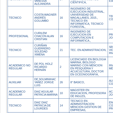
VANESSA
ES
CIENTIFICA,
ALEJANDRA
INGENIERO DE
EJECUCION INDUSTRIAL,
COSTA WAGNER
UNIVERSIDAD DE
TE
TECNICO
ANDRÉS
16
MAGALLANES, 2015.,
CO
GOLUMBO
TECNICO EN
INFORMATICA, TECNICO
FORESTAL,
INGENIERO DE
CURILEM
EJECUCION EN
PR
PROFESIONAL
CHACON ALAN
16
COMPUTACION E
JO
CRISTIAN
INFORMATICA.,
CURIÑAN
SE
GUERRERO
TECNICO
21
TEC. EN ADMINISTRACION,
VI
SOLEDAD
IN
XIMENA
LICENCIADO EN BIOLOGIA
MARINA, BIOLOGO
DE POL HOLZ
ACADEMICO NO
MARINO CON MENCION
IN
RICARDO
2
REGULAR
EN PESQUERIA Y
ME
HERNÁN
ACUICULTURA, DOCTOR
EN OCEONOGRAFIA,
DE SOLMINIHAC
AU
AUXILIAR
YAÑEZ JORGE
26
8° BASICO,
CO
LUIS
MAGISTER EN
ACADEMICO
DIAZ AGUILAR
AC
10
EDUCACION, PROFESORA
REGULAR
PATRICIA MARINA
JO
DE INGLES,
TECNICO EN
DIAZ DIAZ
EN
ADMINISTRACION
TECNICO
PATRICIA DE
14
CO
MENCION GESTION DE
LOURDES
PR
EMPRESAS,