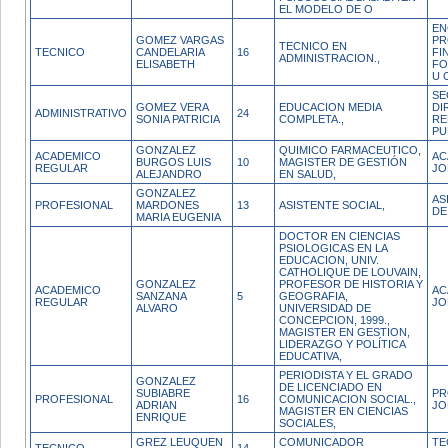
EL MODELO DE O
EN
GOMEZ VARGAS
PR
TECNICO EN
TECNICO
CANDELARIA
16
FI
ADMINISTRACION.,
ELISABETH
FO
U 
SE
GOMEZ VERA
EDUCACION MEDIA
DI
ADMINISTRATIVO
24
SONIA PATRICIA
COMPLETA.,
RE
PU
GONZALEZ
QUIMICO FARMACEUTICO,
ACADEMICO
AC
BURGOS LUIS
10
MAGISTER DE GESTIÓN
REGULAR
JO
ALEJANDRO
EN SALUD,
GONZALEZ
AS
PROFESIONAL
MARDONES
13
ASISTENTE SOCIAL,
DE
MARIA EUGENIA
DOCTOR EN CIENCIAS
PSIOLOGICAS EN LA
EDUCACION, UNIV.
CATHOLIQUE DE LOUVAIN,
GONZALEZ
PROFESOR DE HISTORIA Y
ACADEMICO
AC
SANZANA
5
GEOGRAFIA,
REGULAR
JO
ALVARO
UNIVERSIDAD DE
CONCEPCION, 1999.,
MAGISTER EN GESTION,
LIDERAZGO Y POLÍTICA
EDUCATIVA,
PERIODISTA Y EL GRADO
GONZALEZ
DE LICENCIADO EN
SUBIABRE
PR
PROFESIONAL
16
COMUNICACION SOCIAL.,
ADRIAN
JO
MAGISTER EN CIENCIAS
ENRIQUE
SOCIALES,
GREZ LEUQUEN
COMUNICADOR
TE