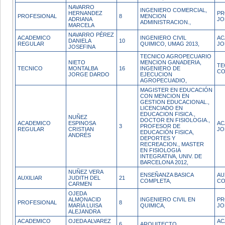
NAVARRO
INGENIERO COMERCIAL,
HERNANDEZ
PR
PROFESIONAL
8
MENCION
ADRIANA
JO
ADMINISTRACION.,
MARCELA
NAVARRO PÉREZ
ACADEMICO
INGENIERO CIVIL
AC
DANIELA
10
REGULAR
QUIMICO, UMAG 2013,
JO
JOSEFINA
TECNICO AGROPECUARIO
NIETO
MENCION GANADERIA,
TE
TECNICO
MONTALBA
16
INGENIERO DE
CO
JORGE DARDO
EJECUCION
AGROPECUADIO,
MAGISTER EN EDUCACIÓN
CON MENCION EN
GESTION EDUCACIONAL.,
LICENCIADO EN
EDUCACION FISICA.,
NUÑEZ
DOCTOR EN FISIOLOGIA.,
ACADEMICO
ESPINOSA
AC
3
PROFESOR DE
REGULAR
CRISTIAN
JO
EDUCACIÓN FISICA,
ANDRÉS
DEPORTES Y
RECREACION., MASTER
EN FISIOLOGIA
INTEGRATIVA, UNIV. DE
BARCELONA 2012,
NUÑEZ VERA
ENSEÑANZA BASICA
AU
AUXILIAR
JUDITH DEL
21
COMPLETA,
CO
CARMEN
OJEDA
ALMONACID
INGENIERO CIVIL EN
PR
PROFESIONAL
8
MARÍA LUISA
QUIMICA,
JO
ALEJANDRA
ACADEMICO
OJEDA ALVAREZ
AC
6
ARQUITECTO,