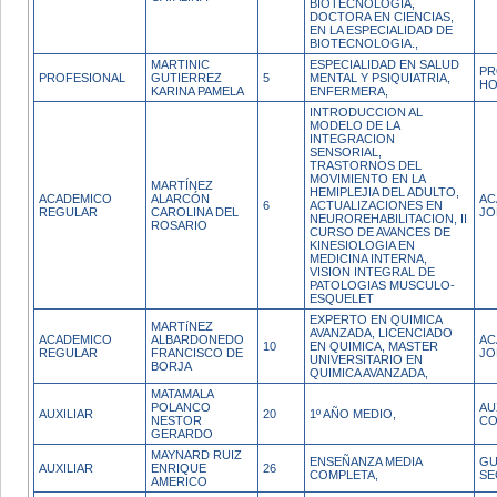
BIOTECNOLOGIA,
DOCTORA EN CIENCIAS,
EN LA ESPECIALIDAD DE
BIOTECNOLOGIA.,
MARTINIC
ESPECIALIDAD EN SALUD
PR
PROFESIONAL
GUTIERREZ
5
MENTAL Y PSIQUIATRIA,
HO
KARINA PAMELA
ENFERMERA,
INTRODUCCION AL
MODELO DE LA
INTEGRACION
SENSORIAL,
TRASTORNOS DEL
MOVIMIENTO EN LA
MARTÍNEZ
HEMIPLEJIA DEL ADULTO,
ACADEMICO
ALARCÓN
AC
6
ACTUALIZACIONES EN
REGULAR
CAROLINA DEL
JO
NEUROREHABILITACION, II
ROSARIO
CURSO DE AVANCES DE
KINESIOLOGIA EN
MEDICINA INTERNA,
VISION INTEGRAL DE
PATOLOGIAS MUSCULO-
ESQUELET
EXPERTO EN QUIMICA
MARTíNEZ
AVANZADA, LICENCIADO
ACADEMICO
ALBARDONEDO
AC
10
EN QUIMICA, MASTER
REGULAR
FRANCISCO DE
JO
UNIVERSITARIO EN
BORJA
QUIMICA AVANZADA,
MATAMALA
POLANCO
AU
AUXILIAR
20
1º AÑO MEDIO,
NESTOR
CO
GERARDO
MAYNARD RUIZ
ENSEÑANZA MEDIA
GU
AUXILIAR
ENRIQUE
26
COMPLETA,
SE
AMERICO