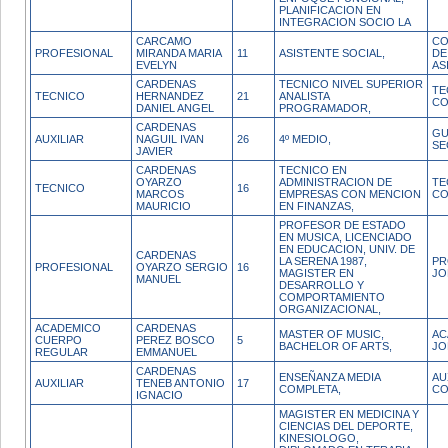
PLANIFICACION EN
INTEGRACION SOCIO LA
CARCAMO
CO
PROFESIONAL
MIRANDA MARIA
11
ASISTENTE SOCIAL,
DE
EVELYN
AS
CARDENAS
TECNICO NIVEL SUPERIOR
TE
TECNICO
HERNANDEZ
21
ANALISTA
CO
DANIEL ANGEL
PROGRAMADOR,
CARDENAS
GU
AUXILIAR
NAGUIL IVAN
26
4º MEDIO,
SE
JAVIER
CARDENAS
TECNICO EN
OYARZO
ADMINISTRACION DE
TE
TECNICO
16
MARCOS
EMPRESAS CON MENCION
CO
MAURICIO
EN FINANZAS,
PROFESOR DE ESTADO
EN MUSICA, LICENCIADO
EN EDUCACION, UNIV. DE
CARDENAS
LA SERENA 1987,
PR
PROFESIONAL
OYARZO SERGIO
16
MAGISTER EN
JO
MANUEL
DESARROLLO Y
COMPORTAMIENTO
ORGANIZACIONAL,
ACADEMICO
CARDENAS
MASTER OF MUSIC,
AC
CUERPO
PEREZ BOSCO
5
BACHELOR OF ARTS,
JO
REGULAR
EMMANUEL
CARDENAS
ENSEÑANZA MEDIA
AU
AUXILIAR
TENEB ANTONIO
17
COMPLETA,
CO
IGNACIO
MAGISTER EN MEDICINA Y
CIENCIAS DEL DEPORTE,
KINESIOLOGO,