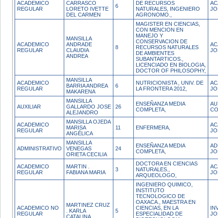
ACADEMICO
CARRASCO
DE RECURSOS
AC
6
REGULAR
LORETO IVETTE
NATURALES, INGENIERO
JO
DEL CARMEN
AGRONOMO.,
MAGISTER EN CIENCIAS,
CON MENCION EN
MANEJO Y
MANSILLA
CONSERVACION DE
ACADEMICO
ANDRADE
AC
8
RECURSOS NATURALES
REGULAR
CLAUDIA
JO
DE AMBIENTES
ANDREA
SUBANTARTICOS.,
LICENCIADO EN BIOLOGIA,
DOCTOR OF PHILOSOPHY,
MANSILLA
ACADEMICO
NUTRICIONISTA , UNIV. DE
AC
BARRIA ANDREA
6
REGULAR
LA FRONTERA 2012,
JO
MAKARENA
MANSILLA
ENSEÑANZA MEDIA
AU
AUXILIAR
GALLARDO JOSE
26
COMPLETA,
CO
ALEJANDRO
MANSILLA OJEDA
ACADEMICO
AC
MARISA
11
ENFERMERA,
REGULAR
JO
ANGÉLICA
MANSILLA
ENSEÑANZA MEDIA
AD
ADMINISTRATIVO
VENEGAS
24
COMPLETA,
JO
ORIETA CECILIA
DOCTORA EN CIENCIAS
ACADEMICO
MARTIN .
AC
3
NATURALES.,
REGULAR
FABIANA MARIA
JO
ARQUEOLOGO,
INGENIERO QUIMICO,
INSTITUTO
TECNOLOGICO DE
OAXACA., MAESTRA EN
MARTINEZ CRUZ
ACADEMICO NO
CIENCIAS, EN LA
IN
. KARLA
5
REGULAR
ESPECIALIDAD DE
JO
CATALINA