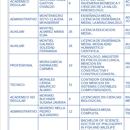
ACADEMICO
AC
GASTON
8
INGENIERIA BIOMEDICA Y
REGULAR
JO
OSVALDO
CIENCIAS DE LA SALUD,
KINESIOLOGO,
MONTENEGRO
ENSEÑANZA MEDIA,
AD
ADMINISTRATIVO
SOTO CLAUDIA
24
LICENCIA DE ENSEÑANZA
JO
MONSERRAT
MEDIA, LA ARAUCANA 2013,
MONTIEL
LICENCIA EDUCACION
AU
AUXILIAR
ALVAREZ MARIA
26
MEDIA.,
CO
ELBA
MONTIEL
LICENCIA DE ENSEÑANZA
GALINDO
MEDIA, MODALIDAD
AU
AUXILIAR
26
SOLEDAD
HUMANISTICO-
CO
FERNANDA
CIENTIFICA.,
PSICOLOGO, MAGISTER
EN PSICOLOGIA CLINICA,
MORA GARCIA
MENCION EN
PR
PROFESIONAL
DAYANA DEL
10
PSICOTERAPIA
JO
CARMEN
CONSTRUCTIVA Y
CONSTRUCCIONISTA.,
MORALES
CONTADOR GENERAL
CERDA
CON MENCION EN
TE
TECNICO
21
MAURICIO
SISTEMAS CONTABLES
CO
ÁLVARO
COMPUTARIZADOS,
MORANO
ACADEMICO NO
LICENCIADO EN CIENCIAS
IN
BUCHNER
9
REGULAR
BIOLOGICAS,
ME
SUSANA JAVIERA
MORENO MELLA
ENSEÑANZA MEDIA
EN
ADMINISTRATIVO
PEDRO
12
COMPLETA,
TE
ALEJANDRO
BACHELOR OF SCIENCE,
DOCTOR OF PHILOSOPHY
IN FISH AND WILDLIFE