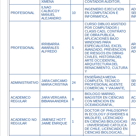
XIMENA
CONTADOR AUDITOR,
ILNAO
INGENIERO EJECUCION
AD
CALBUCOY
PROFESIONAL
10
EN COMPUTACION E
SE
MANUEL
INFORMATICA,
IN
ALEJANDRO
CURSO DIBUJO ASISTIDO
POR COMPUTADOR (
CLASIS CAD), CONTRATO
DE OBRA PUBLICA,
APLICACIONES BAJO
WINDOWS PARA
IRRIBARRA
AR
ESPECIALISTAS, EXCEL
PROFESIONAL
AMARALES
5
DI
AVANZADO, PREVENCION
ALFREDO
AD
DE RIESGOS EN OBRAS
CIVILES, HISTORIA DEL
ARTE OCCIDENTAL,
ARQUITECTURA DEL
RENACIMIENTO, CULTURA
Y
ENSEÑANZA MEDIA
JARA CARCAMO
COMPLETA, TECNICO
SE
ADMINISTRATIVO
24
MARIA CRISTINA
PROFESIONAL AGENTE
DE
COMERCIAL Y VIAJANTE,
BIOLOGO MARINO,
ACADEMICO
JARA VERGARA
MAGISTER EN CIENCIAS
AC
8
REGULAR
BIBIANA ANDREA
CON MENCION EN
JO
OCEANOGRAFIA.,
DOCTOR OF PHILOSOPHY
IN ECOLOGY (FISHERIES &
WILDLIFE), LICENCIADO
ACADEMICO NO
JIMENEZ HOTT
IN
1
EN CIENCIAS BIOLOGICAS
REGULAR
JAIME ENRIQUE
JO
- UNIVERSIDAD CATOLICA
DE CHILE, LICENCIADO EN
CIENCIAS BIOLOGICAS.,