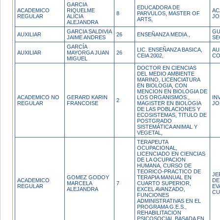
GARCIA
EDUCADORA DE
ACADEMICO
RIQUELME
AC
8
PARVULOS, MASTER OF
REGULAR
ALICIA
JO
ARTS,
ALEJANDRA
GARCIA SALDIVIA
GU
AUXILIAR
26
ENSEÑANZA MEDIA.,
JAIME ANDRES
SE
GARCÍA
LIC. ENSEÑANZA BASICA,
AU
AUXILIAR
MAYORGA JUAN
26
CEIA 2002,
CO
MIGUEL
DOCTOR EN CIENCIAS
DEL MEDIO AMBIENTE
MARINO, LICENCIATURA
EN BIOLOGIA, CON
MENCION EN BIOLOGIA DE
ACADEMICO NO
GERARD KARIN
LOS ORGANISMOS.,
IN
2
REGULAR
FRANCOISE
MAGISTER EN BIOLOGIA
JO
DE LAS POBLACIONES Y
ECOSISTEMAS, TITULO DE
POSTGRADO
SISTEMÁTICA ANIMAL Y
VEGETAL,
TERAPEUTA
OCUPACIONAL,
LICENCIADO EN CIENCIAS
DE LA OCUPACION
HUMANA, CURSO DE
TEORICO-PRACTICO DE
JE
GOMEZ GODOY
TERAPIA MANUAL EN
ACADEMICO
DE
MARCELA
7
CUARTO SUPERIOR,
REGULAR
EV
ALEJANDRA
EXCEL AVANZADO,
CU
FUNCIONES
ADMINISTRATIVAS EN EL
PROGRAMA G.E.S.,
REHABILITACION
PSICOSOCIAL BASADA EN