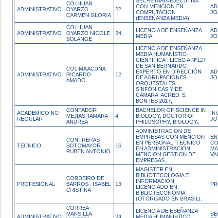
SECRETARIA EJECUTIVA
COLHUAN
CON MENCION EN
AD
ADMINISTRATIVO
OYARZO
22
COMPUTACION
JO
CARMEN GLORIA
(ENSEÑANZA MEDIA),
COLHUAN
LICENCIA DE ENSEÑANZA
AD
ADMINISTRATIVO
OYARZO NICOLE
24
MEDIA,
JO
SOLANGE
LICENCIA DE ENSEÑANZA
MEDIA HUMANÍSTIC-
CIENTÍFICA - LICEO A Nº127
DE SAN BERNARDO -,
COLIMA ACUÑA
EXPERTO EN DIRECCIÓN
AD
ADMINISTRATIVO
RICARDO
12
DE AGRUPACIONES
JO
AMADO
ORQUESTALES,
SINFÓNICAS Y DE
CÁMARA. ACRED. S.
BONTES 2017,
CONTADOR
BACHELOR OF SCIENCE IN
ACADEMICO NO
IN
MEJIAS TAMARA
4
BIOLOGY, DOCTOR OF
REGULAR
JO
ANDREA
PHILOSOPHY, BIOLOGY.,
ADMINISTRACION DE
EMPRESAS CON MENCION
EN
CONTRERAS
EN PERSONAL, TECNICO
CO
TECNICO
SOTOMAYOR
16
EN ADMINISTRACION
MA
RUBEN ANTONIO
MENCION GESTION DE
VA
EMPRESAS,
MAGISTER EN
BIBLIOTECOLOGIA E
CORDEIRO DE
INFORMACION,
PROFESIONAL
BARROS . ISABEL
13
PR
LICENCIADO EN
CRISTINA
BIBLIOTECONOMIA
(OTORGADO EN BRASIL),
CORREA
LICENCIA DE ESEÑANZA
MANSILLA
SE
ADMINISTRATIVO
24
MEDIA HUMANISTICO