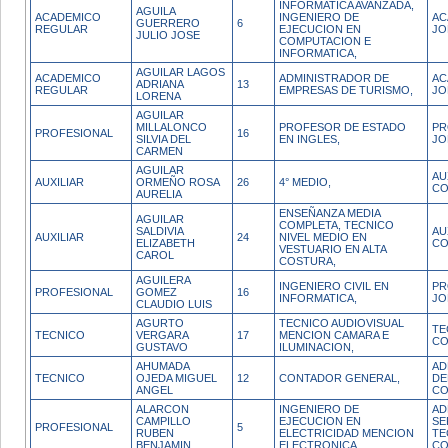
INFORMATICA AVANZADA,
AGUILA
ACADEMICO
INGENIERO DE
AC
GUERRERO
6
REGULAR
EJECUCION EN
JO
JULIO JOSE
COMPUTACION E
INFORMATICA,
AGUILAR LAGOS
ACADEMICO
ADMINISTRADOR DE
AC
ADRIANA
13
REGULAR
EMPRESAS DE TURISMO,
JO
LORENA
AGUILAR
MILLALONCO
PROFESOR DE ESTADO
PR
PROFESIONAL
16
SILVIA DEL
EN INGLES,
JO
CARMEN
AGUILAR
AU
AUXILIAR
ORMEÑO ROSA
26
4° MEDIO,
CO
AURELIA
ENSEÑANZA MEDIA
AGUILAR
COMPLETA, TECNICO
SALDIVIA
AU
AUXILIAR
24
NIVEL MEDIO EN
ELIZABETH
CO
VESTUARIO EN ALTA
CAROL
COSTURA,
AGUILERA
INGENIERO CIVIL EN
PR
PROFESIONAL
GOMEZ
16
INFORMATICA,
JO
CLAUDIO LUIS
AGURTO
TECNICO AUDIOVISUAL
TE
TECNICO
VERGARA
17
MENCION CAMARA E
CO
GUSTAVO
ILUMINACION,
AHUMADA
AD
TECNICO
OJEDA MIGUEL
12
CONTADOR GENERAL,
DE
ANGEL
CO
ALARCON
INGENIERO DE
AD
CAMPILLO
EJECUCION EN
SE
PROFESIONAL
5
RUBEN
ELECTRICIDAD MENCION
TE
BENJAMIN
ELECTRONICA,
CO