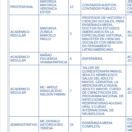
MAYORGA
JE
MAYORGA
CONTADOR AUDITOR,
DE
PROFESIONAL
12
VERONICA
CONTADOR PUBLICO,
CR
ESTER
UN
PROFESOR DE HISTORIA Y
CIENCIAS SOCIALES, PARA
ENSEÑANZA MEDIA.,
MAYORGA
DOCTOR EN ESTUDIOS
ACADEMICO
ZUÑIGA
AMERICANOS EN LA
AC
3
REGULAR
MARCELO
ESPECIALIDAD HISTORIA.,
JO
PAOLO
MAGISTER EN CIENCIAS
SOCIALES CON MENCION
EN PENSAMIENTO
LATINOAMERICANO.,
MAÑAO
ACADEMICO
AC
FIGUEROA
6
ENFERMERA,
REGULAR
JO
VIVIANA PATRICIA
TALLER DE
QUINESITERAPIA PARA EL
ADULTO HEMIPLEJICO,
SALUD DEL ADULTO
MAYOR, GERIATRIA: LA
MEDICINA APLICADA AL
MC- ARDLE
ACADEMICO
ADULTO MAYOR, CURSO
AC
DRAGUICEVIC
7
REGULAR
DE CAPACITACION DEL
JO
NELSON FABIAN
PROGRAMA NACIONAL DE
INFECCIONES
RESPIRATORIAS AGUDAS
(IRA), II CURSO
INTERNACIONAL DE
NEUMOLOGIA
EN
MC-DONALD
ENSEÑANZA MEDIA
CO
ADMINISTRATIVO
ASTORGA IRIS
24
COMPLETA,
MA
TERESA
VA