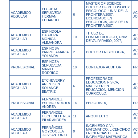
MASTER OF SCIENCE,
DOCTOR OF PHILOSOPHY,
ELGUETA
PSICOLOGO, UNIV. DE LA
ACADEMICO
SEPULVEDA
AC
6
FRONTERA 2007,
REGULAR
HERMAN
JO
LICENCIADO EN
EDUARDO
PSICOLOGIA, UNIV. DE LA
FRONTERA 2007,
ESPINDOLA
TITULO DE
ACADEMICO
CABRERA
AC
10
FONOAUDIOLOGO, UNIV.
REGULAR
MONICA
JO
DE VALPARAISO, 2007,
ALEJANDRA
ESPINOSA
ACADEMICO
AC
PARRILLA MARIA
2
DOCTOR EN BIOLOGIA,
REGULAR
JO
YOLANDA
ESPINOZA
SEPULVEDA
PROFESIONAL
10
CONTADOR AUDITOR,
PR
MARIO
RODRIGO
PROFESORA DE
ETCHEVERRY
EDUCACION FISICA,
ACADEMICO
ARENTSEN
AC
6
MAGISTER EN
REGULAR
SOLANGE
JO
EDUCACION, MENCION
BEATRIZ
CURRICULO,
FERNANDEZ
PROFESIONAL
ESPINOZA PAULA
14
PERIODISTA,
PR
ANDREA
FERNANDEZ
ACADEMICO
AC
HECHENLEITNER
11
ARQUITECTO,
REGULAR
JO
PILAR ANDREA
INGENIERO CIVIL
FERNÁNDEZ
ACADEMICO
MATEMATICO, LICENCIADO
AC
GOYCOOLEA
9
REGULAR
EN CIENCIAS DE LA
JO
JOSÉ ANTONIO
INGENIERIA MATEMATICA,