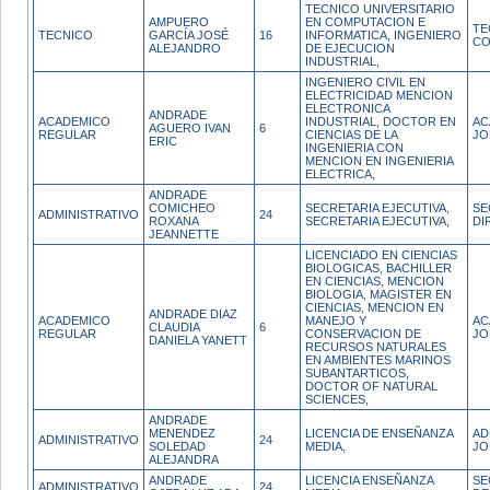
TECNICO UNIVERSITARIO
AMPUERO
EN COMPUTACION E
TE
TECNICO
GARCÍA JOSÉ
16
INFORMATICA, INGENIERO
CO
ALEJANDRO
DE EJECUCION
INDUSTRIAL,
INGENIERO CIVIL EN
ELECTRICIDAD MENCION
ELECTRONICA
ANDRADE
ACADEMICO
INDUSTRIAL, DOCTOR EN
AC
AGUERO IVAN
6
REGULAR
CIENCIAS DE LA
JO
ERIC
INGENIERIA CON
MENCION EN INGENIERIA
ELECTRICA,
ANDRADE
COMICHEO
SECRETARIA EJECUTIVA,
SE
ADMINISTRATIVO
24
ROXANA
SECRETARIA EJECUTIVA,
DI
JEANNETTE
LICENCIADO EN CIENCIAS
BIOLOGICAS, BACHILLER
EN CIENCIAS, MENCION
BIOLOGIA, MAGISTER EN
CIENCIAS, MENCION EN
ANDRADE DIAZ
ACADEMICO
MANEJO Y
AC
CLAUDIA
6
REGULAR
CONSERVACION DE
JO
DANIELA YANETT
RECURSOS NATURALES
EN AMBIENTES MARINOS
SUBANTARTICOS,
DOCTOR OF NATURAL
SCIENCES,
ANDRADE
MENENDEZ
LICENCIA DE ENSEÑANZA
AD
ADMINISTRATIVO
24
SOLEDAD
MEDIA,
JO
ALEJANDRA
ANDRADE
LICENCIA ENSEÑANZA
SE
ADMINISTRATIVO
24