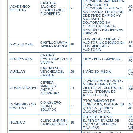
EDUCACION MATEMATICA,
CASICCIA
LICENCIADO EN
ACADEMICO
SALGADO
AC
2
EDUCACION EN FISICA Y
REGULAR
CLAUDIO ANGEL
JO
MATEMATICA, PROFESOR
RIGOBERTO
DE ESTADO EN FISICA Y
MATEMATICA,
DOUTORADO EM
GEOFISICA ESPACIAL,
MESTRADO EM CIENCIAS
ESPACIAL
CONTADOR PUBLICO Y
CASTILLO ARAYA
AUDITOR, LICENCIADO EN
PR
PROFESIONAL
16
JAVIERA ANDREA
CONTABILIDAD Y
JO
AUDITORIA,
CASTRO
PR
PROFESIONAL
RESTOVICH LALY
5
INGENIERO COMERCIAL,
JO
VIVIANA
CASTRO SOTO
AU
AUXILIAR
VERONICA DEL
26
3° AÑO ED. MEDIA,
CO
CARMEN
LICENCIA DE EDUCACIÓN
CEPEDA
MEDIA HUMANÍSTICO
MANCILLA
SE
ADMINISTRATIVO
24
CIENTÍFICA - CENTRO DE
ANGELA
DE
EDUC. INTEGRAL DE
ALEJANDRA
ADULTOS CEIA.,
PROGRAMADOR DE
CID AGUERO
ACADEMICO NO
LENGUAJES, DOCTOR EN
AC
PEDRO
2
REGULAR
QUIMICA, QUIMICO
JO
EDUARDO
LABORATORISTA,
TECNICO DE NIVEL
EN
CLERC MARIPANI
SUPERIOR EN ADM. DE
CO
TECNICO
16
SANDRA BEATRIZ
EMPRESAS MENCION
MA
FINANZAS,
VA