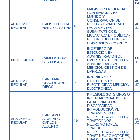
BA
MAGISTER EN CIENCIAS
CON MENCION EN
MANEJO Y
CONSERVACION DE
ACADEMICO
CALISTO ULLOA
RECURSOS NATURALES
AC
6
REGULAR
NANCY CRISTINA
DE AMBIENTES
JO
SUBANTARTICOS,
LICENCIADA EN QUÍMICA -
RECONOCIDO POR LA
UNIVERSIDAD DE CHILE,
INGENIERO DE
EJECUCION EN
ADMINISTRACION DE
CAMPOS DIAZ
PR
PROFESIONAL
16
EMPRESAS, TECNICO EN
BERTA ISABEL
JO
ADMINISTRACION
MENCION GESTION DE
EMPRESAS,
INGENIERO EN
CANUMAN
ACADEMICO
EJECUCION EN
AC
CHACON JOSE
7
REGULAR
ELECTRICIDAD MENCION
JO
DIEGO
ELECTRONICA,
KINESIOLOGO, SIMPOSIO
INTERNACIONAL DE LA
PATAGONIA SOBRE
DISCAPACIDAD,
INTRODUCCION AL
TRATAMIENTO DE
CARCAMO
NEURODESARROLLO EN
ACADEMICO
ALVARADO
AC
10
TRASTORNOS
REGULAR
CARLOS
JO
NEUROMOTORES,
ALBERTO
TRAT.DE
NEURODESARROLLO EN
TRAST.NEUROMOTORES,
ENFOQUE FUNCIONAL,