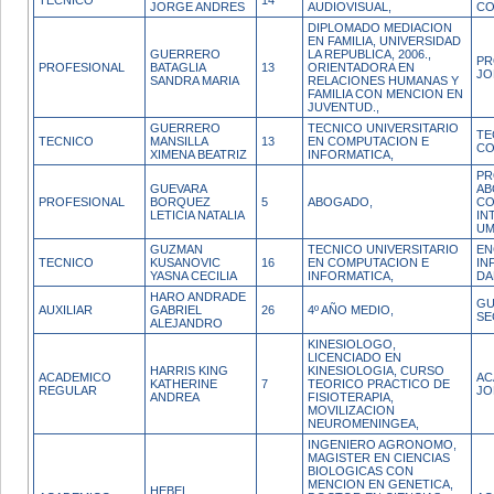
TECNICO
14
JORGE ANDRES
AUDIOVISUAL,
CO
DIPLOMADO MEDIACION
EN FAMILIA, UNIVERSIDAD
GUERRERO
LA REPUBLICA, 2006.,
PR
PROFESIONAL
BATAGLIA
13
ORIENTADORA EN
JO
SANDRA MARIA
RELACIONES HUMANAS Y
FAMILIA CON MENCION EN
JUVENTUD.,
GUERRERO
TECNICO UNIVERSITARIO
TE
TECNICO
MANSILLA
13
EN COMPUTACION E
CO
XIMENA BEATRIZ
INFORMATICA,
PR
GUEVARA
AB
PROFESIONAL
BORQUEZ
5
ABOGADO,
CO
LETICIA NATALIA
IN
U
GUZMAN
TECNICO UNIVERSITARIO
EN
TECNICO
KUSANOVIC
16
EN COMPUTACION E
IN
YASNA CECILIA
INFORMATICA,
DA
HARO ANDRADE
GU
AUXILIAR
GABRIEL
26
4º AÑO MEDIO,
SE
ALEJANDRO
KINESIOLOGO,
LICENCIADO EN
HARRIS KING
KINESIOLOGIA, CURSO
ACADEMICO
AC
KATHERINE
7
TEORICO PRACTICO DE
REGULAR
JO
ANDREA
FISIOTERAPIA,
MOVILIZACION
NEUROMENINGEA,
INGENIERO AGRONOMO,
MAGISTER EN CIENCIAS
BIOLOGICAS CON
MENCION EN GENETICA,
HEBEL