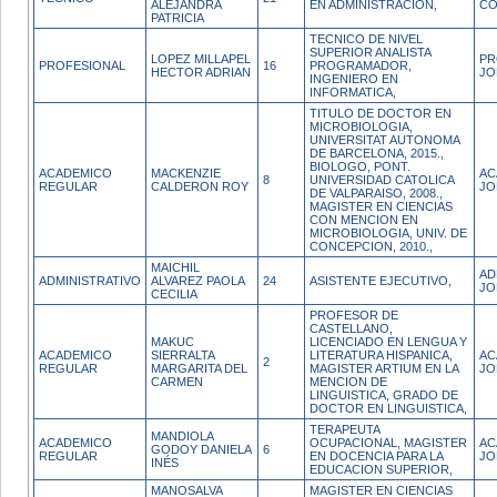
ALEJANDRA
EN ADMINISTRACION,
CO
PATRICIA
TECNICO DE NIVEL
SUPERIOR ANALISTA
LOPEZ MILLAPEL
PR
PROFESIONAL
16
PROGRAMADOR,
HECTOR ADRIAN
JO
INGENIERO EN
INFORMATICA,
TITULO DE DOCTOR EN
MICROBIOLOGIA,
UNIVERSITAT AUTONOMA
DE BARCELONA, 2015.,
BIOLOGO, PONT.
ACADEMICO
MACKENZIE
AC
8
UNIVERSIDAD CATOLICA
REGULAR
CALDERON ROY
JO
DE VALPARAISO, 2008.,
MAGISTER EN CIENCIAS
CON MENCION EN
MICROBIOLOGIA, UNIV. DE
CONCEPCION, 2010.,
MAICHIL
AD
ADMINISTRATIVO
ALVAREZ PAOLA
24
ASISTENTE EJECUTIVO,
JO
CECILIA
PROFESOR DE
CASTELLANO,
MAKUC
LICENCIADO EN LENGUA Y
ACADEMICO
SIERRALTA
LITERATURA HISPANICA,
AC
2
REGULAR
MARGARITA DEL
MAGISTER ARTIUM EN LA
JO
CARMEN
MENCION DE
LINGUISTICA, GRADO DE
DOCTOR EN LINGUISTICA,
TERAPEUTA
MANDIOLA
ACADEMICO
OCUPACIONAL, MAGISTER
AC
GODOY DANIELA
6
REGULAR
EN DOCENCIA PARA LA
JO
INÉS
EDUCACION SUPERIOR,
MANOSALVA
MAGISTER EN CIENCIAS