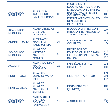
PROFESOR DE
EDUCACION FISICA PARA
LA EDUCACION GENERAL
ALBORNOZ
JE
ACADEMICO
BASICA., MAGISTER EN
GUERRERO
8
DE
REGULAR
COMPETENCIA,
JAVIER HERNAN
AC
ENTRENAMIENTO Y ALTO
RENDIMIENTO
DEPORTIVO.,
ALDEA VENEGAS
BIOLOGO MARINO CON
ACADEMICO
AC
CRISTIAN
2
MENCION EN PESQUERIA
REGULAR
JO
LEONARDO
Y ACUICULTURA,
ALMONACID
ENSEÑANZA MEDIA
AD
ADMINISTRATIVO
MANCILLA
24
COMPLETA,
JO
SANDRA LIDIA
ALVARADO
PROFESOR DE
JE
ACADEMICO
ARTEAGA
EDUCACION FISICA PARA
6
PE
REGULAR
MARLENE
LA EDUCACION GENERAL
AP
MONICA
BASICA,
ALVARADO LEON
ENSEÑANZA MEDIA
AU
AUXILIAR
MARIO
22
COMPLETA,
CO
RODRIGO
ALVARADO
EN
PROFESIONAL
OVANDO MARIA
12
CONTADOR AUDITOR,
AN
IBET
FI
ALVAREZ
ALVAREZ
INGENIERO CIVIL
PR
PROFESIONAL
5
MARGARITA
QUIMICO,
JO
ANDREA
AMBROSETTI
ACADEMICO
GARRIDO
AC
10
ARQUITECTO,
REGULAR
DANIELA
JO
LOREDANNA