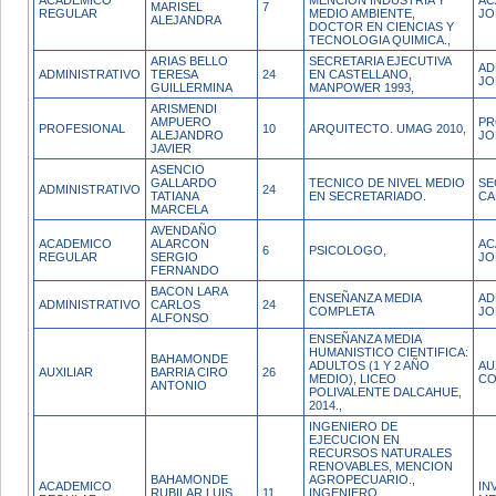
ACADEMICO
MENCION INDUSTRIA Y
AC
MARISEL
7
REGULAR
MEDIO AMBIENTE,
JO
ALEJANDRA
DOCTOR EN CIENCIAS Y
TECNOLOGIA QUIMICA.,
ARIAS BELLO
SECRETARIA EJECUTIVA
AD
ADMINISTRATIVO
TERESA
24
EN CASTELLANO,
JO
GUILLERMINA
MANPOWER 1993,
ARISMENDI
AMPUERO
PR
PROFESIONAL
10
ARQUITECTO. UMAG 2010,
ALEJANDRO
JO
JAVIER
ASENCIO
GALLARDO
TECNICO DE NIVEL MEDIO
SE
ADMINISTRATIVO
24
TATIANA
EN SECRETARIADO.
CA
MARCELA
AVENDAÑO
ACADEMICO
ALARCON
AC
6
PSICOLOGO,
REGULAR
SERGIO
JO
FERNANDO
BACON LARA
ENSEÑANZA MEDIA
AD
ADMINISTRATIVO
CARLOS
24
COMPLETA
JO
ALFONSO
ENSEÑANZA MEDIA
HUMANISTICO CIENTIFICA:
BAHAMONDE
ADULTOS (1 Y 2 AÑO
AU
AUXILIAR
BARRIA CIRO
26
MEDIO), LICEO
CO
ANTONIO
POLIVALENTE DALCAHUE,
2014.,
INGENIERO DE
EJECUCION EN
RECURSOS NATURALES
RENOVABLES, MENCION
BAHAMONDE
AGROPECUARIO.,
ACADEMICO
IN
RUBILAR LUIS
11
INGENIERO