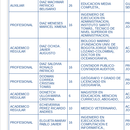
DIAZ MACHMAR
EDUCACION MEDIA
GU
AUXILIAR
PATRICIO
26
COMPLETA.,
SE
BELISARIO
INGENIERO DE
EJECUCION EN
ADMINISTRACION,
DIAZ MENESES
PR
PROFESIONAL
16
INSTITUTO SANTO
MARICEL XIMENA
JO
TOMÁS., TECNICO DE
NIVEL SUPERIOR EN
ADMINISTRACION,
BIOLOGO MARINO
(FUNDACION UNIV. DE
DIAZ OCHOA .
ACADEMICO
BOGOTA JORGE TADEO
AC
JAVIER
5
REGULAR
LOZANO-COLOMBIA),
JO
AUGUSTO
DOCTOR EN
OCEANOGRAFIA,
DIAZ SALDIVIA
CONTADOR PUBLICO-
PR
PROFESIONAL
RONALD
16
CONTADOR AUDITOR,
JO
PATRICIO
DODMAN
GEÓGRAFO Y GRADO DE
CORREA
PR
PROFESIONAL
16
LICENCIADO EN
CRISTIAN
JO
GEOGRAFÍA,
TOMÁS
DONETCH
MAGISTER EN
ACADEMICO
AC
ULLOA MARIA
6
EDUCACION, MENCION
REGULAR
JO
CRISTINA
CURRICULO, ABOGADO,
ECHEVERRIA
ACADEMICO
AC
PEREZ RICARDO
10
MEDICO VETERINARIO,
REGULAR
JO
ANDRES
INGENIERO EN
ELGUETA IMARAY
EJECUCION EN
PR
PROFESIONAL
16
PABLO JAVIER
COMPUTACION E
JO
INFORMATICA.,