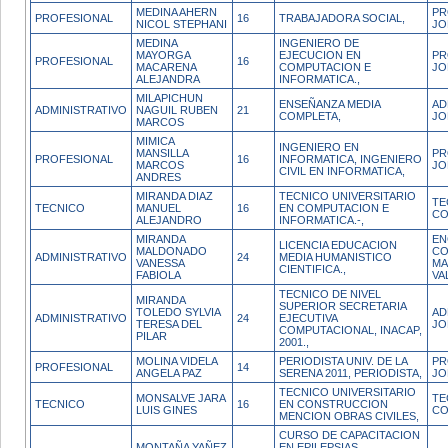
MEDINA AHERN
PR
PROFESIONAL
16
TRABAJADORA SOCIAL,
NICOL STEPHANI
JO
MEDINA
INGENIERO DE
MAYORGA
EJECUCION EN
PR
PROFESIONAL
16
MACARENA
COMPUTACION E
JO
ALEJANDRA
INFORMATICA.,
MILAPICHUN
ENSEÑANZA MEDIA
AD
ADMINISTRATIVO
NAGUIL RUBEN
21
COMPLETA,
JO
MARCOS
MIMICA
INGENIERO EN
MANSILLA
PR
PROFESIONAL
16
INFORMATICA, INGENIERO
MARCOS
JO
CIVIL EN INFORMATICA,
ANDRES
MIRANDA DIAZ
TECNICO UNIVERSITARIO
TE
TECNICO
MANUEL
16
EN COMPUTACION E
CO
ALEJANDRO
INFORMATICA.-,
MIRANDA
EN
LICENCIA EDUCACION
MALDONADO
CO
ADMINISTRATIVO
24
MEDIA HUMANISTICO
VANESSA
MA
CIENTIFICA.,
FABIOLA
VA
TECNICO DE NIVEL
MIRANDA
SUPERIOR SECRETARIA
TOLEDO SYLVIA
AD
ADMINISTRATIVO
24
EJECUTIVA
TERESA DEL
JO
COMPUTACIONAL, INACAP,
PILAR
2001.,
MOLINA VIDELA
PERIODISTA UNIV. DE LA
PR
PROFESIONAL
14
ANGELA PAZ
SERENA 2011, PERIODISTA,
JO
TECNICO UNIVERSITARIO
MONSALVE JARA
TE
TECNICO
16
EN CONSTRUCCION
LUIS GINES
CO
MENCION OBRAS CIVILES,
CURSO DE CAPACITACION
MONTAÑA YAÑEZ
EN EPILEPSIAS,