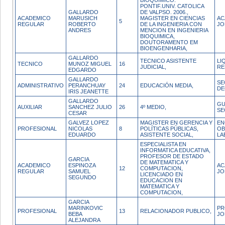
BIOQUIMICO.
PONTIF.UNIV. CATOLICA
GALLARDO
DE VALPSO. 2006.,
ACADEMICO
MARUSICH
MAGISTER EN CIENCIAS
AC
5
REGULAR
ROBERTO
DE LA INGENIERIA CON
JO
ANDRES
MENCION EN INGENIERIA
BIOQUIMICA,
DOUTORAMENTO EM
BIOENGENHARIA,
GALLARDO
TECNICO ASISTENTE
LI
TECNICO
MUNOZ MIGUEL
16
JUDICIAL,
RE
EDGARDO
GALLARDO
SE
ADMINISTRATIVO
PERANCHUAY
24
EDUCACIÓN MEDIA,
DE
IRIS JEANETTE
GALLARDO
GU
AUXILIAR
SANCHEZ JULIO
26
4º MEDIO,
SE
CESAR
GALVEZ LOPEZ
MAGISTER EN GERENCIA Y
EN
PROFESIONAL
NICOLAS
8
POLÍTICAS PÚBLICAS,
OB
EDUARDO
ASISTENTE SOCIAL,
LA
ESPECIALISTA EN
INFORMATICA EDUCATIVA,
PROFESOR DE ESTADO
GARCIA
DE MATEMATICA Y
ACADEMICO
ESPINOZA
AC
12
COMPUTACION,
REGULAR
SAMUEL
JO
LICENCIADO EN
SEGUNDO
EDUCACION EN
MATEMATICA Y
COMPUTACION,
GARCIA
MARINKOVIC
PR
PROFESIONAL
13
RELACIONADOR PUBLICO,
BEBA
JO
ALEJANDRA