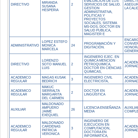
EVALUACION DE LOS
DIRECT
MIRANDA
DIRECTIVO
2
SERVICIOS DE SALUD.
ASEGUR
SUSANA
GESTION
LA CALI
HESPERIA
ADMINISTRATIVA,
POLITICAS Y
PROYECTOS
SOCIALES, SISTEMA
MS-DOS, DOCTOR EN
SALUD PUBLICA,
MAGISTER E
ENCARG
LOPEZ ESTEFO
PROGRAMACIÓN Y
CONVEN
ADMINISTRATIVO
MONICA
24
DIGITACIÓN.
HONOR
MARCELA
GENERI
INGENIERO EJEC. EN
LORENZO
QUIMICA MENCION
ACADEM
DIRECTIVO
SOTO MANUEL
2
PETROQUIMICA,
JORNAD
LUIS
DOCTOR EN CIENCIAS
QUIMICAS,
ACADEMICO
MAGAS KUSAK
INGENIERO CIVIL
ACADEM
3
REGULAR
BEDRICH
ELECTRICISTA,
JORNAD
MAKUC
ACADEMICO
SIERRALTA
DOCTOR EN
ACADEM
2
REGULAR
MARGARITA
LINGÜÍSTICA
JORNAD
DEL CARMEN
MALDONADO
AMPUERO
LICENCIA ENSEÑANZA
AUXILI
AUXILIAR
26
JAIME
MEDIA
COMPL
EXEQUIEL
INGENIERO DE
MALDONADO
EJECUCION EN
ACADEMICO
CARDENAS
ACADEM
3
COMPUTACION,
REGULAR
PATRICIA
JORNAD
DOCTORA EN
VERONICA
INFORMATICA,