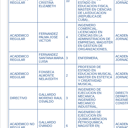
10
REGULAR
CRISTINA
ESTADO EN
JORNAD
ELIZABETH
EDUCACION FISICA,
MASTER EN CIENCIAS
DE LA EDUCACION
(REPUBLICA DE
CUBA).,
INGENIERO
COMERCIAL,
LICENCIADO EN
FERNANDEZ
ACADEMICO
CIENCIAS EN LA
ACADEM
PALMA JOSE
4
REGULAR
ADMINISTRACION DE
JORNAD
VICTOR
EMPRESAS, MAGISTER
EN GESTION DE
ORGANIZACIONES,
FERNANDEZ
ACADEMICO
ACADEM
SANTANA MARIA
3
ENFERMERA,
REGULAR
JORNAD
LUISA
PROFESOR DE
ESTADO EN
FONSECA
ACADEMICO
EDUCACION MUSICAL,
ACADEM
ALMONTE
2
REGULAR
MASTER EN ESTETICA
JORNAD
NELIA EDITH
Y CREATIVIDAD
MUSICAL,
INGENIERO DE
EJECUCION EN
DIRECT
GALLARDO
MECANICA,
DEPART
DIRECTIVO
MORENO RAUL
3
INGENIERO
INGENIE
OSVALDO
MECANICO
CONST
INDUSTRIAL,
INGENIERO DE
EJECUCION EN
QUIMICA MENCION
GALLARDO
PETROQUIMICA,
ACADEMICO NO
ACADEM
OVANDO
6
MAGISTER EN
REGULAR
JORNAD