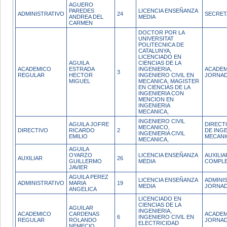
AGUERO
PAREDES
LICENCIA ENSEÑANZA
ADMINISTRATIVO
24
SECRET
ANDREA DEL
MEDIA
CARMEN
DOCTOR POR LA
UNIVERSITAT
POLITECNICA DE
CATALUNYA,
LICENCIADO EN
AGUILA
CIENCIAS DE LA
ACADEMICO
ESTRADA
INGENIERIA,
ACADEM
3
REGULAR
HECTOR
INGENIERO CIVIL EN
JORNAD
MIGUEL
MECANICA, MAGISTER
EN CIENCIAS DE LA
INGENIERIA CON
MENCION EN
INGENIERIA
MECANICA,
INGENIERO CIVIL
AGUILA JOFRE
DIRECT
MECANICO,
DIRECTIVO
RICARDO
2
DE INGE
INGENIERIA CIVIL
EMILIO
MECANI
MECANICA,
AGUILA
OYARZO
LICENCIA ENSEÑANZA
AUXILI
AUXILIAR
26
GUILLERMO
MEDIA
COMPL
JAVIER
AGUILA PEREZ
LICENCIA ENSEÑANZA
ADMINI
ADMINISTRATIVO
MARIA
19
MEDIA
JORNAD
ANGELICA
LICENCIADO EN
CIENCIAS DE LA
AGUILAR
INGENIERIA,
ACADEMICO
CARDENAS
ACADEM
6
INGENIERO CIVIL EN
REGULAR
ROLANDO
JORNAD
ELECTRICIDAD
NEMECIO