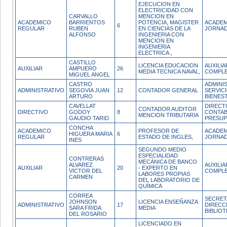
EJECUCION EN
ELECTRICIDAD CON
CARVALLO
MENCION EN
ACADEMICO
BARRIENTOS
POTENCIA, MAGISTER
ACADEM
6
REGULAR
RUBEN
EN CIENCIAS DE LA
JORNAD
ALFONSO
INGENIERIA CON
MENCION EN
INGENIERIA
ELECTRICA.,
CASTILLO
LICENCIA EDUCACION
AUXILI
AUXILIAR
AMPUERO
26
MEDIA TECNICA NAVAL,
COMPL
MIGUEL ANGEL
CASTRO
ADMINI
ADMINISTRATIVO
SEGOVIA JUAN
12
CONTADOR GENERAL
SERVIC
ARTURO
BIENES
CAVELLAT
DIRECT
CONTADOR AUDITOR
DIRECTIVO
GODOY
8
CONTAB
MENCION TRIBUTARIA
GAUDIO TARID
PRESU
CONCHA
ACADEMICO
PROFESOR DE
ACADEM
HIGUERA MARIA
6
REGULAR
ESTADO DE INGLES,
JORNAD
INES
SEGUNDO MEDIO
ESPECIALIDAD
CONTRERAS
MECÁNICA DE BANCO
ALVAREZ
AUXILI
AUXILIAR
20
- EXPERTO EN
VICTOR DEL
COMPL
LABORES PROPIAS
CARMEN
DEL LABORATORIO DE
QUÍMICA
CORREA
SECRET
JOHNSON
LICENCIA ENSEÑANZA
ADMINISTRATIVO
17
DIRECC
SARA FRIDA
MEDIA
BIBLIO
DEL ROSARIO
LICENCIADO EN