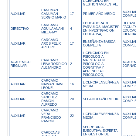
LICENCIADO EN
GESTION AMBIENTAL,
CANUMAN
AUXILI
AUXILIAR
CANUMAN
17
PRIMER AÑO MEDIO
COMPL
SERGIO MARIO
EDUCADORA DE
DECANO
CARCAMO
PARVULOS, MAGISTER
FACULT
DIRECTIVO
AGUILA ANAHI
4
EN INVESTIGACION
EDUCAC
MILLARAY
EDUCATIVA,
CIENCI
CARCAMO
ENSEÑANZA BASICA
AUXILI
AUXILIAR
AROS FELIX
17
COMPLETA
COMPL
ARTURO
LICENCIADO EN
PSICOLOGIA,
CARCAMO
MAESTRIA EN
ACADEMICO
ACADEM
LEIVA RODRIGO
2
PSICOLOGIA
REGULAR
JORNAD
ALEJANDRO
COGNITIVA Y
APRENDIZAJE,
PSICOLOGO,
CARCAMO
LICENCIA ENSEÑANZA
AUXILI
AUXILIAR
NAIMAN JAIME
16
MEDIA
COMPL
LEONEL
CARCAMO
SANCHEZ
AUXILI
AUXILIAR
20
SEGUNDO AÑO MEDIO
RAMON
COMPL
ALFREDO
CARCAMO
VERA
LICENCIA ENSEÑANZA
AUXILI
AUXILIAR
22
FRANCISCO
MEDIA
COMPL
RAMON
SECRETARIA
EJECUTIVA, EXPERTA
CARDENAS
EN GESTION DE