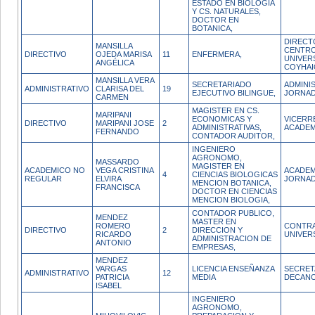
ESTADO EN BIOLOGIA
Y CS. NATURALES,
DOCTOR EN
BOTANICA,
DIRECT
MANSILLA
CENTR
DIRECTIVO
OJEDA MARISA
11
ENFERMERA,
UNIVER
ANGÉLICA
COYHAI
MANSILLA VERA
SECRETARIADO
ADMINI
ADMINISTRATIVO
CLARISA DEL
19
EJECUTIVO BILINGUE,
JORNAD
CARMEN
MAGISTER EN CS.
MARIPANI
ECONOMICAS Y
VICERR
DIRECTIVO
MARIPANI JOSE
2
ADMINISTRATIVAS,
ACADEM
FERNANDO
CONTADOR AUDITOR,
INGENIERO
AGRONOMO,
MASSARDO
MAGISTER EN
ACADEMICO NO
VEGA CRISTINA
ACADEM
4
CIENCIAS BIOLOGICAS
REGULAR
ELVIRA
JORNAD
MENCION BOTANICA,
FRANCISCA
DOCTOR EN CIENCIAS
MENCION BIOLOGIA,
CONTADOR PUBLICO,
MENDEZ
MASTER EN
ROMERO
CONTRA
DIRECTIVO
2
DIRECCION Y
RICARDO
UNIVER
ADMINISTRACION DE
ANTONIO
EMPRESAS,
MENDEZ
VARGAS
LICENCIA ENSEÑANZA
SECRET
ADMINISTRATIVO
12
PATRICIA
MEDIA
DECAN
ISABEL
INGENIERO
AGRONOMO,