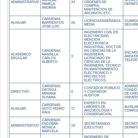
AGUILAR
SECRET
ADMINISTRATIVO
24
ORDENES DE
PAMELA
DEPAR
COMPRA,
ANDREA
MANTENCION DE
ARCHIVOS, ETC.
CARDENAS
LICENCIA ENSEÑANZA
GUARDI
AUXILIAR
BARRIENTOS
26
MEDIA
SEGURI
JOSE LUIS
INGENIERO CIVIL EN
ELECTRICIDAD
MENCION
ELECTRONICA
INDUSTRIAL, DOCTOR
CARDENAS
EN CIENCIAS DE LA
ENCARG
ACADEMICO
MANSILLA
INGENIERIA,
3
AREA D
REGULAR
CARLOS
LICENCIADO EN
TELEDE
ALBERTO
CIENCIAS DE LA
INGENIERIA, TECNICO
EN MANTENIMIENTO
ELECTRONICO Y
PROYECTOS
ELECTRICOS,
CARDENAS
ADMINI
CONTADOR PUIBLICO
ORTEGA
FONDO 
DIRECTIVO
6
Y CONTADOR
MIRIANA
DE CRE
AUDITOR
SUSANA
UNIVER
EXPERTO EN
CARDENAS
LABORES DE
AUXILI
AUXILIAR
SOTO PEDRO
17
ARQUEOLOGIA Y
COMPL
RAUL
CONSERVACION,
CÁRDENAS
ESCOBAR
SECRETARIADO
SECRET
ADMINISTRATIVO
19
MÓNICA
EJECUTIVO
DEPAR
MARCELA
INGENIERO DE