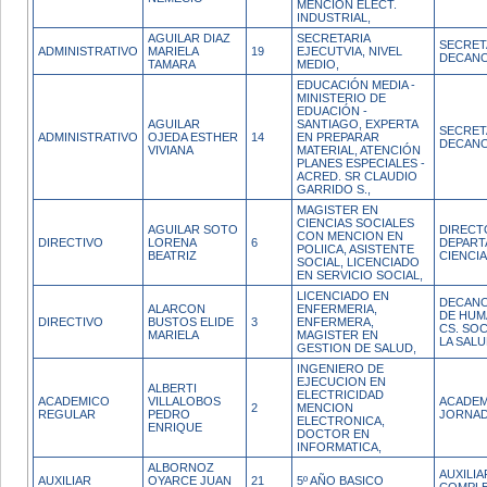
MENCION ELECT.
INDUSTRIAL,
AGUILAR DIAZ
SECRETARIA
SECRET
ADMINISTRATIVO
MARIELA
19
EJECUTVIA, NIVEL
DECAN
TAMARA
MEDIO,
EDUCACIÓN MEDIA -
MINISTERIO DE
EDUACIÓN -
AGUILAR
SANTIAGO, EXPERTA
SECRET
ADMINISTRATIVO
OJEDA ESTHER
14
EN PREPARAR
DECAN
VIVIANA
MATERIAL, ATENCIÓN
PLANES ESPECIALES -
ACRED. SR CLAUDIO
GARRIDO S.,
MAGISTER EN
CIENCIAS SOCIALES
AGUILAR SOTO
DIRECT
CON MENCION EN
DIRECTIVO
LORENA
6
DEPART
POLIICA, ASISTENTE
BEATRIZ
CIENCI
SOCIAL, LICENCIADO
EN SERVICIO SOCIAL,
LICENCIADO EN
DECANO
ALARCON
ENFERMERIA,
DE HUM
DIRECTIVO
BUSTOS ELIDE
3
ENFERMERA,
CS. SOC
MARIELA
MAGISTER EN
LA SAL
GESTION DE SALUD,
INGENIERO DE
EJECUCION EN
ALBERTI
ELECTRICIDAD
ACADEMICO
VILLALOBOS
ACADEM
2
MENCION
REGULAR
PEDRO
JORNAD
ELECTRONICA,
ENRIQUE
DOCTOR EN
INFORMATICA,
ALBORNOZ
AUXILI
AUXILIAR
OYARCE JUAN
21
5º AÑO BASICO