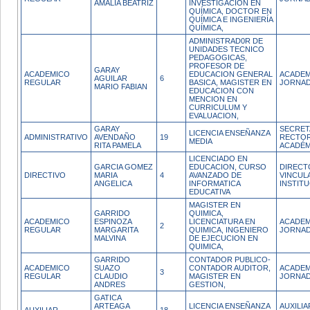
AMALIA BEATRIZ
INVESTIGACIÓN EN
QUÍMICA, DOCTOR EN
QUÍMICA E INGENIERÍA
QUÍMICA,
ADMINISTRAD0R DE
UNIDADES TECNICO
PEDAGOGICAS,
PROFESOR DE
GARAY
ACADEMICO
EDUCACION GENERAL
ACADEM
AGUILAR
6
REGULAR
BASICA, MAGISTER EN
JORNAD
MARIO FABIAN
EDUCACION CON
MENCION EN
CURRICULUM Y
EVALUACION,
GARAY
SECRETA
LICENCIA ENSEÑANZA
ADMINISTRATIVO
AVENDAÑO
19
RECTOR
MEDIA
RITA PAMELA
ACADÉM
LICENCIADO EN
GARCIA GOMEZ
EDUCACION, CURSO
DIRECT
DIRECTIVO
MARIA
4
AVANZADO DE
VINCUL
ANGELICA
INFORMATICA
INSTIT
EDUCATIVA
MAGISTER EN
GARRIDO
QUIMICA,
ACADEMICO
ESPINOZA
LICENCIATURA EN
ACADEM
2
REGULAR
MARGARITA
QUIMICA, INGENIERO
JORNAD
MALVINA
DE EJECUCION EN
QUIMICA,
GARRIDO
CONTADOR PUBLICO-
ACADEMICO
SUAZO
CONTADOR AUDITOR,
ACADEM
3
REGULAR
CLAUDIO
MAGISTER EN
JORNAD
ANDRES
GESTION,
GATICA
ARTEAGA
LICENCIA ENSEÑANZA
AUXILI