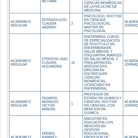
BETSABE
CIENCIAS BIOMEDICAS
DE LA FACULTAD DE
MEDICINA,
PSICOLOGO, DOCTOR
ESTRADA GOIC
EN CIENCIAS
ACADEMICO
ACADEM
CLAUDIA
2
PSICOLOGICAS,
REGULAR
JORNAD
ANDREA
MASTER EN
PSICOLOGIA,
ENFERMERA, CURSO
DE EDPECIALIZACION
DE POSTITULO EN
ENFERMERIA EN
SALUD MENTAL Y
PSIQUIATRIA, AVANCES
ETEROVIC DIAZ
EN SALUD MENTAL Y
ACADEMICO
ACADEM
CLAUDIA
10
PSIQUIATRIA DEL
REGULAR
JORNAD
ALEJANDRA
ADOLESCNTE,
DIPLOMA EN
DOCENCIA EN
CIENCIAS
BIOMEDICAS,
LICENCIADO EN
ENFERMERIA,
PROFESOR DE
FAJARDO
ESTADO EN QUIMICA Y
ACADEMICO
MORALES
CIENCIAS, DOCTOR
ACADEM
1
REGULAR
VICTOR
EN CIENCIAS, CON
JORNAD
MANUEL
MENCION EN
QUIMICA,
MAGISTER EN
EDUCACION CON
MENCION EN
GESTION
FERBOL
EDUCACIONAL.,
ACADEMICO
RAMIREZ
PROFESOR DE
ACADEM