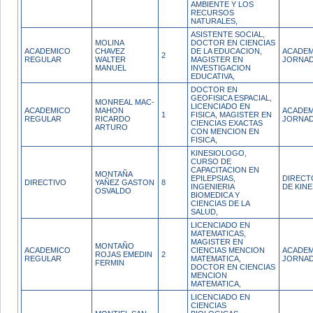
AMBIENTE Y LOS
RECURSOS
NATURALES,
ASISTENTE SOCIAL,
MOLINA
DOCTOR EN CIENCIAS
ACADEMICO
CHAVEZ
DE LA EDUCACION,
ACADEM
2
REGULAR
WALTER
MAGISTER EN
JORNAD
MANUEL
INVESTIGACION
EDUCATIVA,
DOCTOR EN
GEOFISICA ESPACIAL,
MONREAL MAC-
LICENCIADO EN
ACADEMICO
MAHON
ACADEM
1
FISICA, MAGISTER EN
REGULAR
RICARDO
JORNAD
CIENCIAS EXACTAS
ARTURO
CON MENCION EN
FISICA,
KINESIOLOGO,
CURSO DE
CAPACITACION EN
MONTAÑA
EPILEPSIAS,
DIRECT
DIRECTIVO
YAÑEZ GASTON
8
INGENIERIA
DE KIN
OSVALDO
BIOMEDICA Y
CIENCIAS DE LA
SALUD,
LICENCIADO EN
MATEMATICAS,
MAGISTER EN
MONTAÑO
ACADEMICO
CIENCIAS MENCION
ACADEM
ROJAS EMEDIN
2
REGULAR
MATEMATICA,
JORNAD
FERMIN
DOCTOR EN CIENCIAS
MENCION
MATEMATICA,
LICENCIADO EN
CIENCIAS