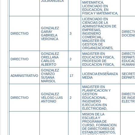
JULIA ANGELA
MATEMATICA,
LICENCIADO EN
EDUCACION, EN
FISICA Y MATEMATICA,
LICENCIADO EN
CIENCIAS DE LA
ADMINISTRACION DE
GONZALEZ
EMPRESAS,
GARAY
DIRECT
DIRECTIVO
3
INGENIERO
GABRIELA
DOCENC
COMERCIAL,
VERONICA
MAGISTER EN
GESTION DE
ORGANIZACIONES,
GONZALEZ
MAGISTER EN
DIRECT
ORELLANA
EDUCACION FISICA,
DEPART
DIRECTIVO
2
CARLOS
PROFESOR DE
EDUCAC
ALBERTO
EDUCACION FISICA,
HUMANI
GONZALEZ
OYARZO
LICENCIA ENSEÑANZA
SECRET
ADMINISTRATIVO
17
SUSANA
MEDIA
DEPAR
MARISOL
MAGISTER EN
PLANIFICACION Y
GONZALEZ
GESTION
DIRECT
DIRECTIVO
VELOSO LUIS
2
EDUCACIONAL,
DE INGE
ANTONIO
INGENIERO
ELECTR
EJECUCION EN
ELECTRICIDAD,
MISION DE LA
ESCUELA Y
PROGRAMA DE
CURSO, FORMACION
DE DIRECTORES DE
ESTABLECIMIENTOS,