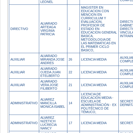
COMPL
LEONEL
MAGISTER EN
EDUCACION CON
MENCION EN
CURRICULUM Y
EVALUACION,
DIRECT
ALVARADO
PROFESOR DE
GABINE
ARTEAGA
DIRECTIVO
2
ESTADO EN
DIRECT
VIRGINIA
EDUCACION GENERAL
VINCUL
PATRICIA
BASICA,
INTRAI
METODOLOGIA DE
LAS MATEMATICAS EN
EL PRIMER CICLO
BASICO,
ALVARADO
AUXILI
AUXILIAR
MIRANDA JOSE
26
LICENCIA MEDIA
COMPL
ANDRES
ALVARADO
AUXILI
AUXILIAR
OJEDA JUAN
22
LICENCIA MEDIA
COMPL
ETELBERTO
ALVARADO
AUXILI
AUXILIAR
VERA JOSE
21
LICENCIA MEDIA
COMPL
FILIBERTO
LICENCIA DE
EDUCACIÓN MEDIA -
ALVAREZ
ESCUELA DE
SECRET
ADMINISTRATIVO
MANCILLA
14
ADMINISTRACIÓN - EX
DEPAR
MONICA ISABEL
POLITÉCNICO DE
TÉMUCO,
ALVAREZ
NIZETICH
ADMINISTRATIVO
17
LICENCIA MEDIA
SECRET
LUCRECIA
NANCY