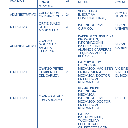
AUXILIAR
26
JORGE
MEDIA
COMPL
ALBERTO
SECRETARIA
OJEDA URRA
ADMINI
ADMINISTRATIVO
24
EJECUTIVA
ORIANA CECILIA
JORNAD
COMPUTACIONAL,
ORTIZ SUAZO
INGENIERO CIVIL
SECRET
DIRECTIVO
RUTH
3
QUIMICO,
UNIVER
MAGDALENA
EXPERTA EN REALIZAR
PROMOCION,
OYARZO
INFORMACION E
GONZALEZ
SECRET
ADMINISTRATIVO
19
INSCRIPCION DE
SANDRA
CARRE
ALUMNOS CARRERAS
HELVECIA
TECNICAS. ACRED. E.
PEÑA 2014,
INGENIERO DE
EJECUCION
OYARZO PEREZ
MECANICO, MAGISTER
VICE R
DIRECTIVO
HUMBERTO
2
EN INGENIERIA
VINCUL
DEL CARMEN
MECANICA, DOCTOR
EL MED
EN ENERGÍAS
RENOVABLES,
MAGISTER EN
INGENIERIA
MECANICA,
OYARZO PEREZ
DIRECTIVO
1
INGENIERO CIVIL
RECTO
JUAN ARCADIO
MECANICO, DOCTOR
EN ENERGIAS
RENOVABLES,
INGLES
INSTRUMENTAL,
TAXONOMIA Y
ECOLOGIA DE
CRUSTACEOS CON