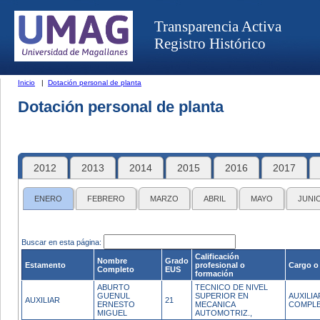
Transparencia Activa
Registro Histórico
Inicio
|
Dotación personal de planta
Dotación personal de planta
2012
2013
2014
2015
2016
2017
ENERO
FEBRERO
MARZO
ABRIL
MAYO
JUNI
Buscar en esta página:
Calificación
Nombre
Grado
Estamento
profesional o
Cargo o
Completo
EUS
formación
ABURTO
TECNICO DE NIVEL
GUENUL
SUPERIOR EN
AUXILI
AUXILIAR
21
ERNESTO
MECANICA
COMPL
MIGUEL
AUTOMOTRIZ.,