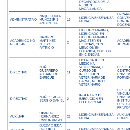
DECAPODOS DE LA
REGION
MAGALLANICA,
ENCARG
NAHUELQUEN
LICENCIA ENSEÑANZA
CONVEN
ADMINISTRATIVO
MUÑOZ IRIS
16
MEDIA
HONOR
ANTONIETA
DOCENC
BIOLOGO MARINO,
LICENCIADO EN
NAVARRO
BIOLOGIA MARINA,
ACADEMICO NO
MARTINEZ
MAGISTER EN
ACADEM
2
REGULAR
NELSO
CIENCIAS, CON
JORNAD
PATRICIO
MENCION EN
BOTANICA, DOCTOR
EN CIENCIAS.
LICENCIADO EN
MEDICINA
NUÑEZ
VETERINARIA, II
DIRECT
GUERRERO
CURSO DE
CENTR
DIRECTIVO
11
ALEJANDRO
INSPECCION
UNIVER
ENRIQUE
VETERINARIA DE
PORVEN
CARNE, MEDICO
VETERINARIO,
DIRECT
VINCUL
INGENIERO DE
NUÑEZ LAGOS
UNIVER
DIRECTIVO
2
EJECUCION EN
SERGIO DANIEL
INSTIT
ELECTRICIDAD,
PÚBLIC
PRIVAD
OBANDO
LICENCIA ENSEÑANZA
AUXILI
AUXILIAR
HERNANDEZ
21
MEDIA
COMPL
RAMON ANGEL
OJEDA OJEDA
RODRIGO
LICENCIA ENSEÑANZA
AUXILI