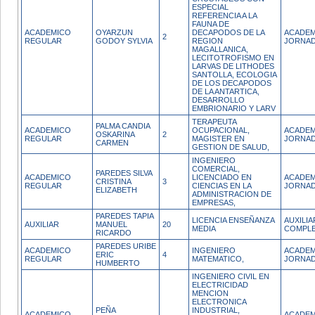
ESPECIAL
REFERENCIA A LA
FAUNA DE
ACADEMICO
OYARZUN
DECAPODOS DE LA
ACADEM
2
REGULAR
GODOY SYLVIA
REGION
JORNAD
MAGALLANICA,
LECITOTROFISMO EN
LARVAS DE LITHODES
SANTOLLA, ECOLOGIA
DE LOS DECAPODOS
DE LA ANTARTICA,
DESARROLLO
EMBRIONARIO Y LARV
TERAPEUTA
PALMA CANDIA
ACADEMICO
OCUPACIONAL,
ACADEM
OSKARINA
2
REGULAR
MAGISTER EN
JORNAD
CARMEN
GESTION DE SALUD,
INGENIERO
COMERCIAL,
PAREDES SILVA
ACADEMICO
LICENCIADO EN
ACADEM
CRISTINA
3
REGULAR
CIENCIAS EN LA
JORNAD
ELIZABETH
ADMINISTRACION DE
EMPRESAS,
PAREDES TAPIA
LICENCIA ENSEÑANZA
AUXILI
AUXILIAR
MANUEL
20
MEDIA
COMPL
RICARDO
PAREDES URIBE
ACADEMICO
INGENIERO
ACADEM
ERIC
4
REGULAR
MATEMATICO,
JORNAD
HUMBERTO
INGENIERO CIVIL EN
ELECTRICIDAD
MENCION
ELECTRONICA
PEÑA
INDUSTRIAL,
ACADEMICO
ACADEM