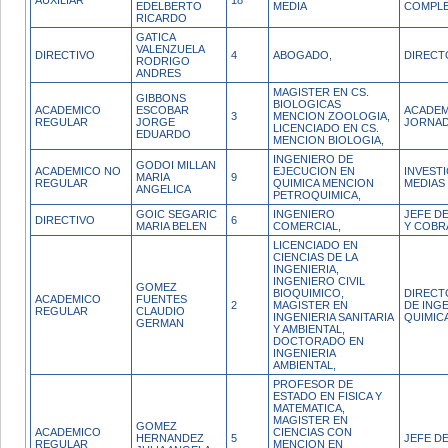
AUXILIAR
18
EDELBERTO
MEDIA
COMPL
RICARDO
GATICA
VALENZUELA
DIRECTIVO
4
ABOGADO,
DIRECT
RODRIGO
ANDRES
MAGISTER EN CS.
GIBBONS
BIOLOGICAS
ACADEMICO
ESCOBAR
ACADEM
3
MENCION ZOOLOGIA,
REGULAR
JORGE
JORNAD
LICENCIADO EN CS.
EDUARDO
MENCION BIOLOGIA,
INGENIERO DE
GODOI MILLAN
ACADEMICO NO
EJECUCION EN
INVEST
MARIA
9
REGULAR
QUIMICA MENCION
MEDIAS
ANGELICA
PETROQUIMICA,
GOIC SEGARIC
INGENIERO
JEFE D
DIRECTIVO
6
MARIA BELEN
COMERCIAL,
Y COBR
LICENCIADO EN
CIENCIAS DE LA
INGENIERIA,
INGENIERO CIVIL
GOMEZ
BIOQUIMICO,
DIRECT
ACADEMICO
FUENTES
2
MAGISTER EN
DE INGE
REGULAR
CLAUDIO
INGENIERIA SANITARIA
QUIMIC
GERMAN
Y AMBIENTAL,
DOCTORADO EN
INGENIERIA
AMBIENTAL,
PROFESOR DE
ESTADO EN FISICA Y
MATEMATICA,
MAGISTER EN
GOMEZ
ACADEMICO
CIENCIAS CON
HERNANDEZ
5
JEFE D
REGULAR
MENCION EN