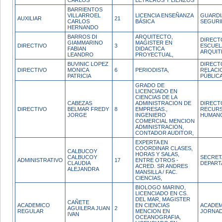
CARLOS
LETREROS Y LIENZOS
BARRIENTOS
VILLARROEL
LICENCIA ENSEÑANZA
GUARDI
AUXILIAR
21
CARLOS
BÁSICA
SEGURI
HERNANDO
BARROS DI
ARQUITECTO,
DIRECT
GIAMMARINO
MAGISTER EN
DIRECTIVO
3
ESCUEL
FABIAN
DIDACTICA
ARQUIT
LEANDRO
PROYECTUAL,
BUVINIC LOPEZ
DIRECT
DIRECTIVO
MONICA
6
PERIODISTA,
RELACI
PATRICIA
PÚBLIC
GRADO DE
LICENCIADO EN
CIENCIAS DE LA
CABEZAS
ADMINISTRACION DE
DIRECT
DIRECTIVO
BELMAR FREDY
8
EMPRESAS.,
RECUR
JORGE
INGENIERO
HUMAN
COMERCIAL MENCION
ADMINISTRACION,
CONTADOR AUDITOR,
EXPERTA EN
COORDINAR CLASES,
CALBUCOY
HORAS Y SALAS,
CALBUCOY
SECRET
ADMINISTRATIVO
17
ENTRE OTROS -
CLAUDIA
DEPAR
ACRED. SR ANDRES
ALEJANDRA
MANSILLA / FAC.
CIENCIAS,
BIOLOGO MARINO,
LICENCIADO EN CS.
DEL MAR, MAGISTER
CAÑETE
ACADEMICO
EN CIENCIAS
ACADEM
AGUILERA JUAN
2
REGULAR
MENCION EN
JORNAD
IVAN
OCEANOGRAFIA,