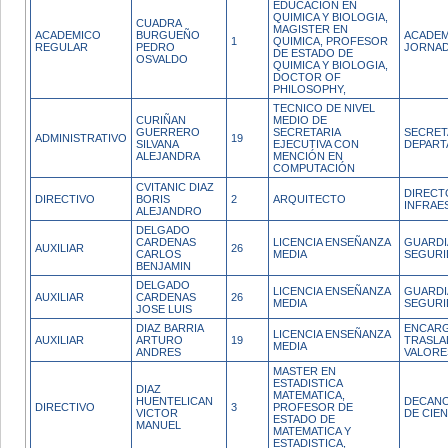
EDUCACION EN
QUIMICA Y BIOLOGIA,
CUADRA
MAGISTER EN
ACADEMICO
BURGUEÑO
ACADEM
1
QUIMICA, PROFESOR
REGULAR
PEDRO
JORNAD
DE ESTADO DE
OSVALDO
QUIMICA Y BIOLOGIA,
DOCTOR OF
PHILOSOPHY,
TECNICO DE NIVEL
CURIÑAN
MEDIO DE
GUERRERO
SECRETARIA
SECRET
ADMINISTRATIVO
19
SILVANA
EJECUTIVA CON
DEPAR
ALEJANDRA
MENCIÓN EN
COMPUTACIÓN
CVITANIC DIAZ
DIRECT
DIRECTIVO
BORIS
2
ARQUITECTO
INFRAE
ALEJANDRO
DELGADO
CARDENAS
LICENCIA ENSEÑANZA
GUARDI
AUXILIAR
26
CARLOS
MEDIA
SEGURI
BENJAMIN
DELGADO
LICENCIA ENSEÑANZA
GUARDI
AUXILIAR
CARDENAS
26
MEDIA
SEGURI
JOSE LUIS
DIAZ BARRIA
ENCARG
LICENCIA ENSEÑANZA
AUXILIAR
ARTURO
19
TRASLA
MEDIA
ANDRES
VALORE
MASTER EN
ESTADISTICA
DIAZ
MATEMATICA,
HUENTELICAN
DECANO
DIRECTIVO
3
PROFESOR DE
VICTOR
DE CIEN
ESTADO DE
MANUEL
MATEMATICA Y
ESTADISTICA,