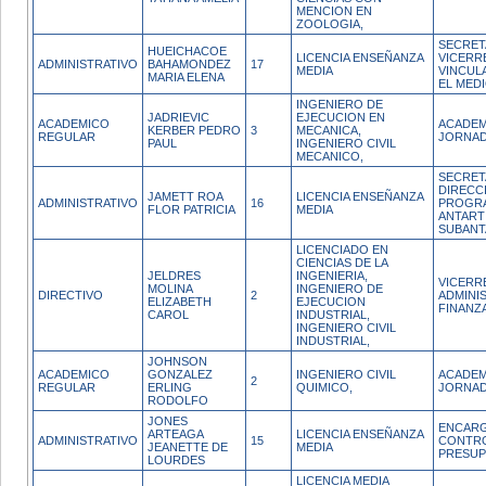
MENCION EN
ZOOLOGIA,
SECRET
HUEICHACOE
LICENCIA ENSEÑANZA
VICERR
ADMINISTRATIVO
BAHAMONDEZ
17
MEDIA
VINCUL
MARIA ELENA
EL MED
INGENIERO DE
JADRIEVIC
EJECUCION EN
ACADEMICO
ACADEM
KERBER PEDRO
3
MECANICA,
REGULAR
JORNAD
PAUL
INGENIERO CIVIL
MECANICO,
SECRET
DIRECC
JAMETT ROA
LICENCIA ENSEÑANZA
ADMINISTRATIVO
16
PROGR
FLOR PATRICIA
MEDIA
ANTART
SUBANT
LICENCIADO EN
CIENCIAS DE LA
JELDRES
INGENIERIA,
VICERR
MOLINA
INGENIERO DE
DIRECTIVO
2
ADMINI
ELIZABETH
EJECUCION
FINANZ
CAROL
INDUSTRIAL,
INGENIERO CIVIL
INDUSTRIAL,
JOHNSON
ACADEMICO
GONZALEZ
INGENIERO CIVIL
ACADEM
2
REGULAR
ERLING
QUIMICO,
JORNAD
RODOLFO
JONES
ENCAR
ARTEAGA
LICENCIA ENSEÑANZA
ADMINISTRATIVO
15
CONTR
JEANETTE DE
MEDIA
PRESU
LOURDES
LICENCIA MEDIA