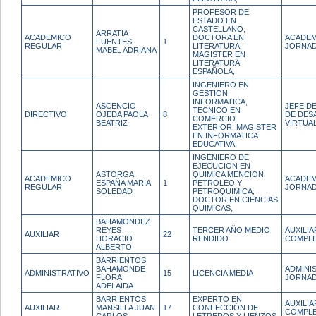
PROFESOR DE
ESTADO EN
CASTELLANO,
ARRATIA
ACADEMICO
DOCTORA EN
ACADEM
FUENTES
1
REGULAR
LITERATURA,
JORNAD
MABEL ADRIANA
MAGISTER EN
LITERATURA
ESPAÑOLA,
INGENIERO EN
GESTION
INFORMATICA,
ASCENCIO
JEFE DE
TECNICO EN
DIRECTIVO
OJEDA PAOLA
8
DE DES
COMERCIO
BEATRIZ
VIRTUA
EXTERIOR, MAGISTER
EN INFORMATICA
EDUCATIVA,
INGENIERO DE
EJECUCION EN
ASTORGA
QUIMICA MENCION
ACADEMICO
ACADEM
ESPAÑA MARIA
1
PETROLEO Y
REGULAR
JORNAD
SOLEDAD
PETROQUIMICA,
DOCTOR EN CIENCIAS
QUIMICAS,
BAHAMONDEZ
REYES
TERCER AÑO MEDIO
AUXILI
AUXILIAR
22
HORACIO
RENDIDO
COMPL
ALBERTO
BARRIENTOS
BAHAMONDE
ADMINI
ADMINISTRATIVO
15
LICENCIA MEDIA
FLORA
JORNAD
ADELAIDA
BARRIENTOS
EXPERTO EN
AUXILI
AUXILIAR
MANSILLA JUAN
17
CONFECCIÓN DE
COMPL