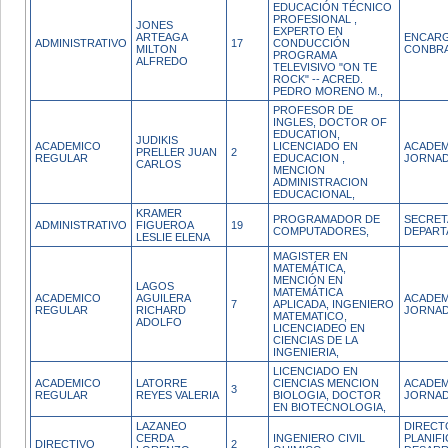
EDUCACIÓN TÉCNICO
PROFESIONAL ,
JONES
EXPERTO EN
ARTEAGA
ENCARG
ADMINISTRATIVO
17
CONDUCCIÓN
MILTON
CONBRA
PROGRAMA
ALFREDO
TELEVISIVO "ON TE
ROCK" -- ACRED.
PEDRO MORENO M.,
PROFESOR DE
INGLES, DOCTOR OF
EDUCATION,
JUDIKIS
ACADEMICO
LICENCIADO EN
ACADEM
PRELLER JUAN
2
REGULAR
EDUCACION ,
JORNAD
CARLOS
MENCION
ADMINISTRACION
EDUCACIONAL,
KRAMER
PROGRAMADOR DE
SECRET
ADMINISTRATIVO
FIGUEROA
19
COMPUTADORES,
DEPAR
LESLIE ELENA
MAGISTER EN
MATEMÁTICA,
MENCIÓN EN
LAGOS
MATEMÁTICA
ACADEMICO
AGUILERA
ACADEM
7
APLICADA, INGENIERO
REGULAR
RICHARD
JORNAD
MATEMATICO,
ADOLFO
LICENCIADEO EN
CIENCIAS DE LA
INGENIERIA,
LICENCIADO EN
ACADEMICO
LATORRE
CIENCIAS MENCION
ACADEM
3
REGULAR
REYES VALERIA
BIOLOGIA, DOCTOR
JORNAD
EN BIOTECNOLOGIA,
LAZANEO
DIRECT
CERDA
INGENIERO CIVIL
PLANIFI
DIRECTIVO
2