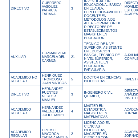
INVESTIGACION
GUERRERO
DIRECT
EDUCACIONAL BASICA
VASQUEZ
MOVILI
DIRECTIVO
3
EN EL AULA,
PATRICIA
ESTUDIA
PERFECCIONAMIENTO
TATIANA
ACADÉM
DOCENTE EN
METODOLOGIA DE
AULA, FORMACION DE
DIRECTORES DE
ESTABLECIMIENTOS,
MAGISTER EN
EDUCACION
TECNICO DE NIVEL
SUPERIOR, ASISTENTE
EN EDUCACION
GUZMAN VIDAL
BASICA., TECNICO DE
AUXILI
AUXILIAR
MARCELA DEL
21
NIVEL SUPERIOR,
COMPL
CARMEN
ASISTENTE EN
EDUCACION
PARVULARIA.,
HENRIQUEZ
ACADEMICO NO
DOCTOR EN CIENCIAS
TRONCOSO
5
INVEST
REGULAR
BIOLOGICAS
JUAN MARCOS
HERNANDEZ
DIRECT
FUENTES
INGENIERO CIVIL
DIRECTIVO
3
ANÁLISI
NESTOR
QUIMICO,
INSTIT
MANUEL
MASTER EN
HERNANDEZ
ACADEMICO
ESTADISTICA,
ACADEM
VALENZUELA
4
REGULAR
MAGISTER EN
JORNAD
JULIO DANIEL
MATEMATICAS,
LICENCIADO EN
CIENCIAS
HROMIC
BIOLOGICAS,
ACADEMICO
ACADEM
MAYORGA
2
MAGISTER EN
REGULAR
JORNAD
TATIANA AMELIA
CIENCIAS CON