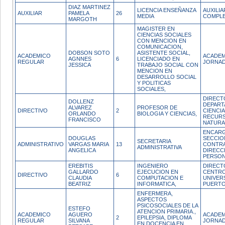
DIAZ MARTINEZ
LICENCIA ENSEÑANZA
AUXILI
AUXILIAR
PAMELA
26
MEDIA
COMPL
MARGOTH
MAGISTER EN
CIENCIAS SOCIALES
CON MENCION EN
COMUNICACION,
DOBSON SOTO
ASISTENTE SOCIAL,
ACADEMICO
ACADEM
AGNNES
6
LICENCIADO EN
REGULAR
JORNAD
JESSICA
TRABAJO SOCIAL CON
MENCION EN
DESARROLLO SOCIAL
Y POLITICAS
SOCIALES,
DIRECT
DOLLENZ
DEPART
ALVAREZ
PROFESOR DE
DIRECTIVO
2
CIENCIA
ORLANDO
BIOLOGIA Y CIENCIAS,
RECUR
FRANCISCO
NATURA
ENCAR
DOUGLAS
SECCIO
SECRETARIA
ADMINISTRATIVO
VARGAS MARIA
13
CONTRA
ADMINISTRATIVA
ANGELICA
DIRECC
PERSO
EREBITIS
INGENIERO
DIRECT
GALLARDO
EJECUCION EN
CENTR
DIRECTIVO
6
CLAUDIA
COMPUTACION E
UNIVER
BEATRIZ
INFORMATICA,
PUERTO
ENFERMERA,
ASPECTOS
PSICOSOCIALES DE LA
ESTEFO
ATENCION PRIMARIA.,
ACADEMICO
AGUERO
ACADEM
2
EPILEPSIA, DIPLOMA
REGULAR
SILVANA
JORNAD
EN DOCENCIA EN