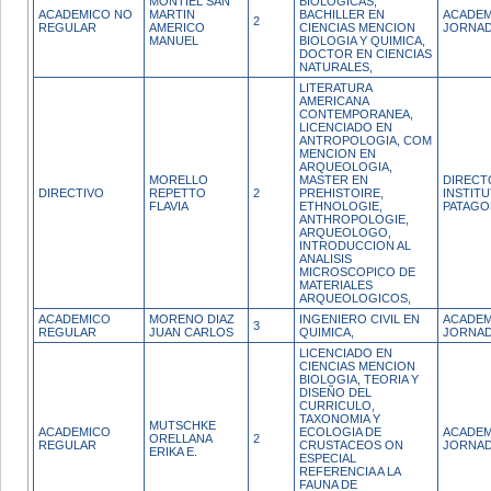
MONTIEL SAN
BIOLOGICAS,
ACADEMICO NO
MARTIN
BACHILLER EN
ACADEM
2
REGULAR
AMERICO
CIENCIAS MENCION
JORNAD
MANUEL
BIOLOGIA Y QUIMICA,
DOCTOR EN CIENCIAS
NATURALES,
LITERATURA
AMERICANA
CONTEMPORANEA,
LICENCIADO EN
ANTROPOLOGIA, COM
MENCION EN
ARQUEOLOGIA,
MORELLO
MASTER EN
DIRECT
DIRECTIVO
REPETTO
2
PREHISTOIRE,
INSTITU
FLAVIA
ETHNOLOGIE,
PATAGO
ANTHROPOLOGIE,
ARQUEOLOGO,
INTRODUCCION AL
ANALISIS
MICROSCOPICO DE
MATERIALES
ARQUEOLOGICOS,
ACADEMICO
MORENO DIAZ
INGENIERO CIVIL EN
ACADEM
3
REGULAR
JUAN CARLOS
QUIMICA,
JORNAD
LICENCIADO EN
CIENCIAS MENCION
BIOLOGIA, TEORIA Y
DISEÑO DEL
CURRICULO,
TAXONOMIA Y
MUTSCHKE
ACADEMICO
ECOLOGIA DE
ACADEM
ORELLANA
2
REGULAR
CRUSTACEOS ON
JORNAD
ERIKA E.
ESPECIAL
REFERENCIA A LA
FAUNA DE