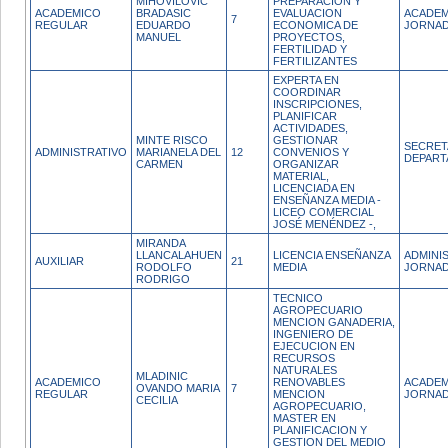
MIHOVILOVIC
PREPARACION Y
ACADEMICO
BRADASIC
EVALUACION
ACADEM
7
REGULAR
EDUARDO
ECONOMICA DE
JORNAD
MANUEL
PROYECTOS,
FERTILIDAD Y
FERTILIZANTES
EXPERTA EN
COORDINAR
INSCRIPCIONES,
PLANIFICAR
ACTIVIDADES,
MINTE RISCO
GESTIONAR
SECRET
ADMINISTRATIVO
MARIANELA DEL
12
CONVENIOS Y
DEPAR
CARMEN
ORGANIZAR
MATERIAL,
LICENCIADA EN
ENSEÑANZA MEDIA -
LICEO COMERCIAL
JOSÉ MENÉNDEZ -,
MIRANDA
LLANCALAHUEN
LICENCIA ENSEÑANZA
ADMINI
AUXILIAR
21
RODOLFO
MEDIA
JORNAD
RODRIGO
TECNICO
AGROPECUARIO
MENCION GANADERIA,
INGENIERO DE
EJECUCION EN
RECURSOS
NATURALES
MLADINIC
ACADEMICO
RENOVABLES
ACADEM
OVANDO MARIA
7
REGULAR
MENCION
JORNAD
CECILIA
AGROPECUARIO,
MASTER EN
PLANIFICACION Y
GESTION DEL MEDIO