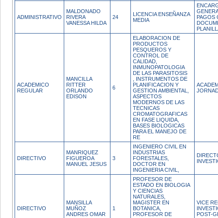
ENCARG
MALDONADO
GENERA
LICENCIA ENSEÑANZA
ADMINISTRATIVO
RIVERA
24
PAGOS 
MEDIA
VANESSA HILDA
DOCUM
PLANILL
ELABORACION DE
PRODUCTOS
PESQUEROS Y
CONTROL DE
CALIDAD,
INMUNOPATOLOGIA
DE LAS PARASITOSIS
MANCILLA
, INSTRUMENTOS DE
ACADEMICO
RITTER
PLANIFICACION Y
ACADEM
6
REGULAR
ORLANDO
GESTION AMBIENTAL,
JORNAD
EDISON
ASPECTOS
MODERNOS DE LAS
TECNICAS
CROMATOGRAFICAS
EN FASE LIQUIDA,
BASES BIOLOGICAS
PARA EL MANEJO DE
RE
INGENIERO CIVIL EN
MANRIQUEZ
INDUSTRIAS
DIRECT
DIRECTIVO
FIGUEROA
3
FORESTALES,
INVEST
MANUEL JESUS
DOCTOR EN
INGENIERIA CIVIL,
PROFESOR DE
ESTADO EN BIOLOGIA
Y CIENCIAS
NATURALES,
MANSILLA
MAGISTER EN
VICE R
DIRECTIVO
MUÑOZ
1
BOTANICA,
INVEST
ANDRES OMAR
PROFESOR DE
POST-