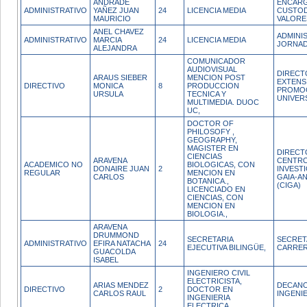
ANDRADE
ENCAR
ADMINISTRATIVO
YAÑEZ JUAN
24
LICENCIA MEDIA
CUSTOD
MAURICIO
VALORE
ANEL CHAVEZ
ADMINI
ADMINISTRATIVO
MARCIA
24
LICENCIA MEDIA
JORNAD
ALEJANDRA
COMUNICADOR
AUDIOVISUAL
DIRECT
ARAUS SIEBER
MENCION POST
EXTENS
DIRECTIVO
MONICA
8
PRODUCCION
PROMO
URSULA
TECNICA Y
UNIVER
MULTIMEDIA. DUOC
UC,
DOCTOR OF
PHILOSOFY ,
GEOGRAPHY,
MAGISTER EN
DIRECT
CIENCIAS
ARAVENA
CENTRO
ACADEMICO NO
BIOLOGICAS, CON
DONAIRE JUAN
2
INVEST
REGULAR
MENCION EN
CARLOS
GAIA-A
BOTANICA.,
(CIGA)
LICENCIADO EN
CIENCIAS, CON
MENCION EN
BIOLOGIA.,
ARAVENA
DRUMMOND
SECRETARIA
SECRET
ADMINISTRATIVO
EFIRA NATACHA
24
EJECUTIVA BILINGÜE,
CARRE
GUACOLDA
ISABEL
INGENIERO CIVIL
ELECTRICISTA,
ARIAS MENDEZ
DECANO
DIRECTIVO
2
DOCTOR EN
CARLOS RAUL
INGENI
INGENIERIA
ELECTRICA,