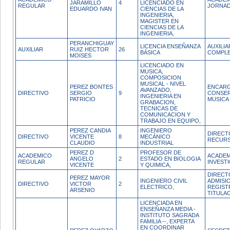
JARAMILLO
4
LICENCIADO EN
REGULAR
JORNAD
EDUARDO IVAN
CIENCIAS DE LA
INGENIERIA,
MAGISTER EN
CIENCIAS DE LA
INGENIERIA,
PERANCHIGUAY
LICENCIA ENSEÑANZA
AUXILI
AUXILIAR
RUIZ HECTOR
26
BÁSICA
COMPL
MOISES
LICENCIADO EN
MUSICA,
COMPOSICION
MUSICAL - NIVEL
PEREZ BONTES
ENCAR
AVANZADO,
DIRECTIVO
SERGIO
9
CONSER
INGENIERIA EN
PATRICIO
MUSICA
GRABACION,
TECNICAS DE
COMUNICACION Y
TRABAJO EN EQUIPO,
PEREZ CANDIA
INGENIERO
DIRECT
DIRECTIVO
VICENTE
8
MECÁNICO
RECURS
CLAUDIO
INDUSTRIAL
PEREZ D
PROFESOR DE
ACADEMICO
ACADEM
ANGELO
2
ESTADO EN BIOLOGIA
REGULAR
INVEST
VICENTE
Y QUIMICA,
DIRECT
PEREZ MAYOR
INGENIERO CIVIL
ADMISI
DIRECTIVO
VICTOR
2
ELECTRICO,
REGIST
ARSENIO
TITULA
LICENCIADA EN
ENSEÑANZA MEDIA -
INSTITUTO SAGRADA
FAMILIA --, EXPERTA
EN COORDINAR