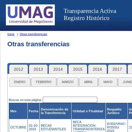
Transparencia Activa
Registro Histórico
Inicio
|
Otras transferencias
Otras transferencias
2012
2013
2014
2015
2016
2017
ENERO
FEBRERO
MARZO
ABRIL
MAYO
JUNI
Buscar en esta página:
Denominación de
Respaldo
I
Mes
Fecha
Utilidad o Finalidad
la Transferencia
Jurídico
P
BECA
R/302/VRAC-
01-10-
BECAS
INTEGRACION
OCTUBRE
R/35/SU
2
2019
ESTUDIANTILES
TRANSFRONTERIZA
2019