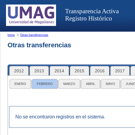
Transparencia Activa
Registro Histórico
Inicio
|
Otras transferencias
Otras transferencias
2012
2013
2014
2015
2016
2017
ENERO
FEBRERO
MARZO
ABRIL
MAYO
JUNI
No se encontraron registros en el sistema.