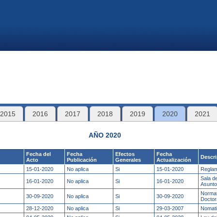
2015
2016
2017
2018
2019
2020
2021
AÑO 2020
Fecha del
Fecha
Efectos
Fecha
Descr
Acto
Publicación
Generales
Actualización
15-01-2020
No aplica
Si
15-01-2020
Reglam
Sala d
16-01-2020
No aplica
Si
16-01-2020
Asunto
Normat
30-09-2020
No aplica
Si
30-09-2020
Doctor
28-12-2020
No aplica
Si
29-03-2007
Nomati