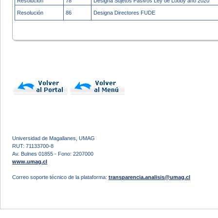
Resolución
78
Designa Sujetos Pasivos Ley de Lobby año 2020
Resolución
86
Designa Directores FUDE
Universidad de Magallanes, UMAG
RUT: 71133700-8
Av. Bulnes 01855 - Fono: 2207000
www.umag.cl
Correo soporte técnico de la plataforma:
transparencia.analisis@umag.cl