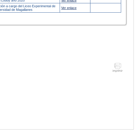
l Lobby año 2020
Ver enlace
ión a cargo del Liceo Experimental de
Ver enlace
versidad de Magallanes