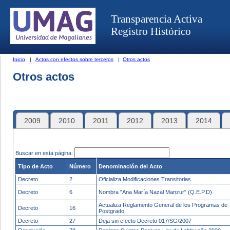
Transparencia Activa
Registro Histórico
Inicio
|
Actos con efectos sobre terceros
|
Otros actos
Otros actos
2009
2010
2011
2012
2013
2014
Buscar en esta página:
Tipo de Acto
Número
Denominación del Acto
Decreto
2
Oficializa Modificaciones Transitorias
Decreto
6
Nombra "Ana María Nazal Manzur" (Q.E.P.D)
Actualiza Reglamento General de los Programas de
Decreto
16
Postgrado
Decreto
27
Deja sin efecto Decreto 017/SG/2007