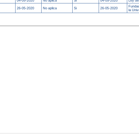
04-05-2020
No aplica
Si
04-05-2020
Ley de
Fundac
26-05-2020
No aplica
Si
26-05-2020
la Uni