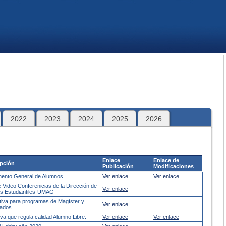
2022
2023
2024
2025
2026
Enlace
Enlace de
ipción
Publicación
Modificaciones
ento General de Alumnos
Ver enlace
Ver enlace
e Video Conferenicias de la Dirección de
Ver enlace
s Estudiantiles-UMAG
iva para programas de Magíster y
Ver enlace
ados.
va que regula calidad Alumno Libre.
Ver enlace
Ver enlace