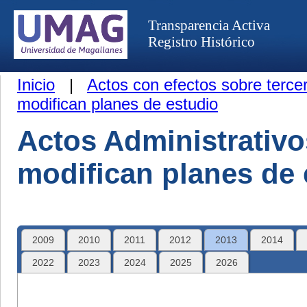
Transparencia Activa
Registro Histórico
Inicio
|
Actos con efectos sobre terce
modifican planes de estudio
Actos Administrativ
modifican planes de 
2009
2010
2011
2012
2013
2014
2022
2023
2024
2025
2026