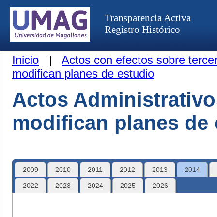
Transparencia Activa
Registro Histórico
Inicio
|
Actos con efectos sobre terce
modifican planes de estudio
Actos Administrativ
modifican planes de 
2009
2010
2011
2012
2013
2014
2022
2023
2024
2025
2026