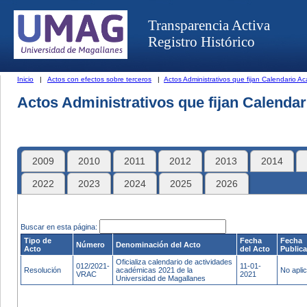
Transparencia Activa
Registro Histórico
Inicio
|
Actos con efectos sobre terceros
|
Actos Administrativos que fijan Calendario A
Actos Administrativos que fijan Calenda
2009
2010
2011
2012
2013
2014
2022
2023
2024
2025
2026
Buscar en esta página:
Tipo de
Fecha
Fecha
Número
Denominación del Acto
Acto
del Acto
Public
Oficializa calendario de actividades
012/2021-
11-01-
Resolución
académicas 2021 de la
No apli
VRAC
2021
Universidad de Magallanes