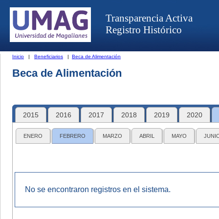
Transparencia Activa
Registro Histórico
Inicio
|
Beneficiarios
|
Beca de Alimentación
Beca de Alimentación
2015
2016
2017
2018
2019
2020
ENERO
FEBRERO
MARZO
ABRIL
MAYO
JUNI
No se encontraron registros en el sistema.