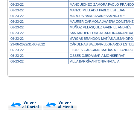
06-23-22
MANQUICHEO ZAMORA PAOLO FRANCO
06-23-22
MANZO MELLADO PABLO ESTEBAN
06-23-22
MARCUS BARRIA VANESSA NICOLE
06-23-22
MAURER CARMONA JAVIERA CONSTANZ
06-23-22
MUÑOZ VELÁSQUEZ GABRIEL ANDRÉS
06-23-22
SANTANDER LORCA CATALINA ARANTXA
06-23-22
VARGAS BRANDON MATÍAS ALEJANDRO
23-06-2022/31-08-2022
CÁRDENAS SALDIVIA LEONARDO ESTEB
06-23-22
FLORES CÁRCAMO MATÍAS ALEJANDRO
06-23-22
OSSES OJEDA MARIA MONSERRAT
06-23-22
VILLA BARRÍA ANTONIA NATALIA