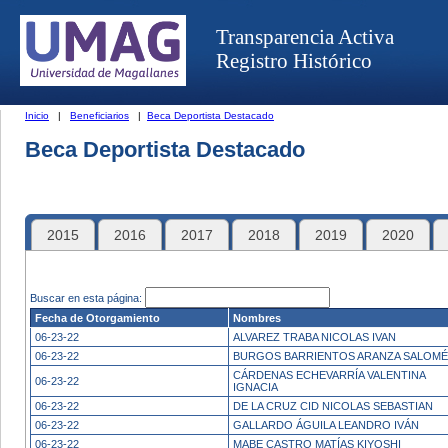
Transparencia Activa
Registro Histórico
Inicio
|
Beneficiarios
|
Beca Deportista Destacado
Beca Deportista Destacado
2015
2016
2017
2018
2019
2020
Buscar en esta página:
Fecha de Otorgamiento
Nombres
06-23-22
ALVAREZ TRABA NICOLAS IVAN
06-23-22
BURGOS BARRIENTOS ARANZA SALOMÉ
CÁRDENAS ECHEVARRÍA VALENTINA
06-23-22
IGNACIA
06-23-22
DE LA CRUZ CID NICOLAS SEBASTIAN
06-23-22
GALLARDO ÁGUILA LEANDRO IVÁN
06-23-22
MABE CASTRO MATÍAS KIYOSHI