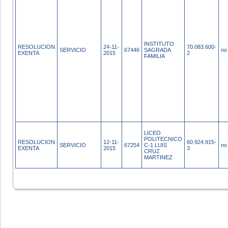
INSTITUTO
RESOLUCION
24-11-
70.083.600-
SERVICIO
67446
SAGRADA
no
EXENTA
2015
2
FAMILIA
LICEO
POLITECNICO
RESOLUCION
12-11-
60.924.915-
SERVICIO
67254
C-1 LUIS
no
EXENTA
2015
3
CRUZ
MARTINEZ