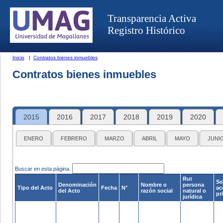
Transparencia Activa
Registro Histórico
Inicio
|
Contratos bienes inmuebles
Contratos bienes inmuebles
2015
2016
2017
2018
2019
2020
ENERO
FEBRERO
MARZO
ABRIL
MAYO
JUNI
Buscar en esta página:
Rut
So
Denominación
Nombre o
persona
Tipo del Acto
Fecha
N°
ac
del Acto
razón social
natural o
pr
jurídica