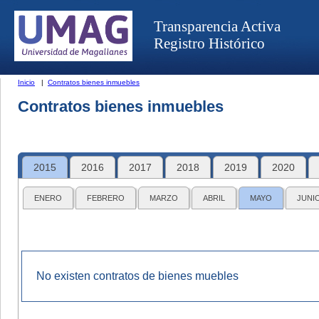
Transparencia Activa
Registro Histórico
Inicio
|
Contratos bienes inmuebles
Contratos bienes inmuebles
2015
2016
2017
2018
2019
2020
ENERO
FEBRERO
MARZO
ABRIL
MAYO
JUNI
No existen contratos de bienes muebles