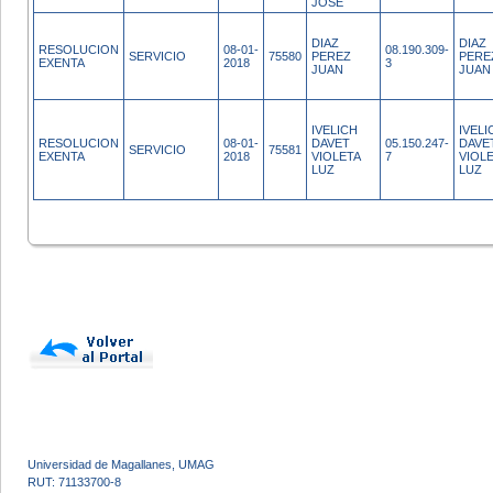
JOSE
DIAZ
DIAZ
RESOLUCION
08-01-
08.190.309-
SERVICIO
75580
PEREZ
PERE
EXENTA
2018
3
JUAN
JUAN
IVELICH
IVELI
RESOLUCION
08-01-
DAVET
05.150.247-
DAVE
SERVICIO
75581
EXENTA
2018
VIOLETA
7
VIOL
LUZ
LUZ
Universidad de Magallanes, UMAG
RUT: 71133700-8