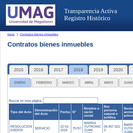
Transparencia Activa
Registro Histórico
Inicio
|
Contratos bienes inmuebles
Contratos bienes inmuebles
2015
2016
2017
2018
2019
2020
ENERO
FEBRERO
MARZO
ABRIL
MAYO
JUNI
Buscar en esta página:
Rut
Nombre o
Socio
Denominación
persona
Tipo del Acto
Fecha
N°
razón
accio
del Acto
natural o
social
princ
jurídica
BARRIA
BARR
RESOLUCION
22-01-
YUTRONIC
06.957.501-
SERVICIO
75707
YUTR
EXENTA
2018
JUAN
3
JUAN