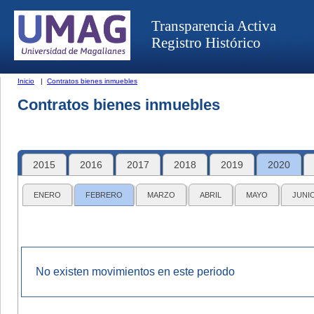
Transparencia Activa
Registro Histórico
Inicio
|
Contratos bienes inmuebles
Contratos bienes inmuebles
2015
2016
2017
2018
2019
2020
ENERO
FEBRERO
MARZO
ABRIL
MAYO
JUNI
No existen movimientos en este periodo