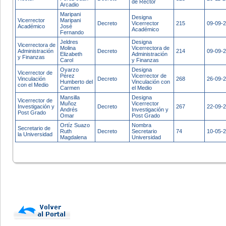
de Rector
Arcadio
Maripani
Designa
Vicerrector
Maripani
Decreto
Vicerrector
215
09-09-
Académico
José
Académico
Fernando
Jeldres
Designa
Vicerrectora de
Molina
Vicerrectora de
Administración
Decreto
214
09-09-
Elizabeth
Administración
y Finanzas
Carol
y Finanzas
Oyarzo
Designa
Vicerrector de
Pérez
Vicerrector de
Vinculación
Decreto
268
26-09-
Humberto del
Vinculación con
con el Medio
Carmen
el Medio
Mansilla
Designa
Vicerrector de
Muñoz
Vicerrector
Investigación y
Decreto
267
22-09-
Andrés
Investigación y
Post Grado
Omar
Post Grado
Ortíz Suazo
Nombra
Secretario de
Ruth
Decreto
Secretario
74
10-05-
la Universidad
Magdalena
Universidad