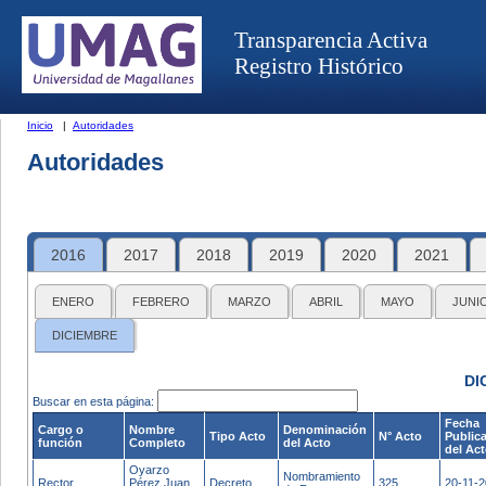
Transparencia Activa
Registro Histórico
Inicio
|
Autoridades
Autoridades
2016
2017
2018
2019
2020
2021
ENERO
FEBRERO
MARZO
ABRIL
MAYO
JUNI
DICIEMBRE
DI
Buscar en esta página:
Fecha
Cargo o
Nombre
Denominación
Tipo Acto
N° Acto
Public
función
Completo
del Acto
del Ac
Oyarzo
Nombramiento
Rector
Pérez Juan
Decreto
325
20-11-