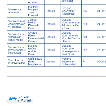
de Rector
Arcadio
Maripani
Designa
Vicerrector
Maripani
Decreto
Vicerrector
215
09-09-
Académico
José
Académico
Fernando
Jeldres
Designa
Vicerrectora de
Molina
Vicerrectora de
Administración
Decreto
214
09-09-
Elizabeth
Administración
y Finanzas
Carol
y Finanzas
Oyarzo
Designa
Vicerrector de
Pérez
Vicerrector de
Vinculación
Decreto
268
26-09-
Humberto del
Vinculación con
con el Medio
Carmen
el Medio
Mansilla
Designa
Vicerrector de
Muñoz
Vicerrector
Investigación y
Decreto
267
22-09-
Andrés
Investigación y
Post Grado
Omar
Post Grado
Ortíz Suazo
Nombra
Secretario de
Ruth
Decreto
Secretario
74
10-05-
la Universidad
Magdalena
Universidad