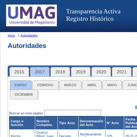
Transparencia Activa
Registro Histórico
Inicio
|
Autoridades
Autoridades
2016
2017
2018
2019
2020
2021
ENERO
FEBRERO
MARZO
ABRIL
MAYO
JUNI
DICIEMBRE
Buscar en esta página:
Fecha
Cargo o
Nombre
Denominación
Tipo Acto
N° Acto
Public
función
Completo
del Acto
del Ac
Oyarzo
Nombramiento
Rector
Pérez Juan
Decreto
325
20-11-