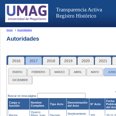
Transparencia Activa
Registro Histórico
Inicio
|
Autoridades
Autoridades
2016
2017
2018
2019
2020
2021
ENERO
FEBRERO
MARZO
ABRIL
MAYO
JUNI
DICIEMBRE
Buscar en esta página:
Fecha
Cargo o
Nombre
Denominación
Tipo Acto
N° Acto
Public
función
Completo
del Acto
del Ac
Oyarzo
Nombramiento
Rector
Pérez Juan
Decreto
325
20-11-