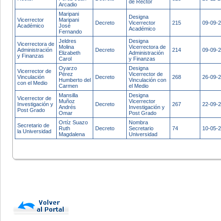
de Rector
Arcadio
Maripani
Designa
Vicerrector
Maripani
Decreto
Vicerrector
215
09-09-
Académico
José
Académico
Fernando
Jeldres
Designa
Vicerrectora de
Molina
Vicerrectora de
Administración
Decreto
214
09-09-
Elizabeth
Administración
y Finanzas
Carol
y Finanzas
Oyarzo
Designa
Vicerrector de
Pérez
Vicerrector de
Vinculación
Decreto
268
26-09-
Humberto del
Vinculación con
con el Medio
Carmen
el Medio
Mansilla
Designa
Vicerrector de
Muñoz
Vicerrector
Investigación y
Decreto
267
22-09-
Andrés
Investigación y
Post Grado
Omar
Post Grado
Ortíz Suazo
Nombra
Secretario de
Ruth
Decreto
Secretario
74
10-05-
la Universidad
Magdalena
Universidad