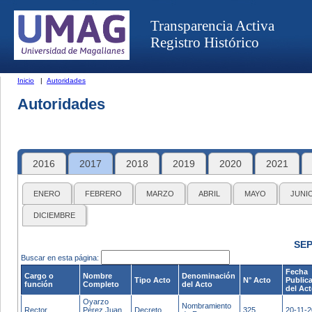
Transparencia Activa
Registro Histórico
Inicio
|
Autoridades
Autoridades
2016
2017
2018
2019
2020
2021
ENERO
FEBRERO
MARZO
ABRIL
MAYO
JUNI
DICIEMBRE
SEP
Buscar en esta página:
Fecha
Cargo o
Nombre
Denominación
Tipo Acto
N° Acto
Public
función
Completo
del Acto
del Ac
Oyarzo
Nombramiento
Rector
Pérez Juan
Decreto
325
20-11-