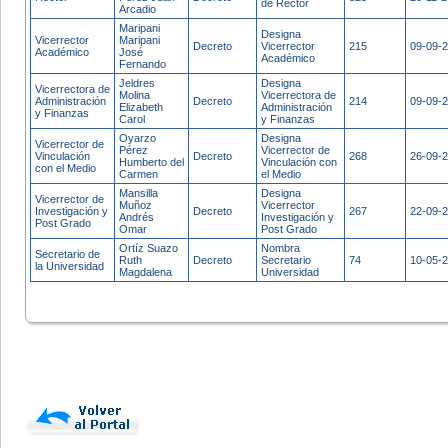
de Rector
Arcadio
Maripani
Designa
Vicerrector
Maripani
Decreto
Vicerrector
215
09-09-
Académico
José
Académico
Fernando
Jeldres
Designa
Vicerrectora de
Molina
Vicerrectora de
Administración
Decreto
214
09-09-
Elizabeth
Administración
y Finanzas
Carol
y Finanzas
Oyarzo
Designa
Vicerrector de
Pérez
Vicerrector de
Vinculación
Decreto
268
26-09-
Humberto del
Vinculación con
con el Medio
Carmen
el Medio
Mansilla
Designa
Vicerrector de
Muñoz
Vicerrector
Investigación y
Decreto
267
22-09-
Andrés
Investigación y
Post Grado
Omar
Post Grado
Ortíz Suazo
Nombra
Secretario de
Ruth
Decreto
Secretario
74
10-05-
la Universidad
Magdalena
Universidad