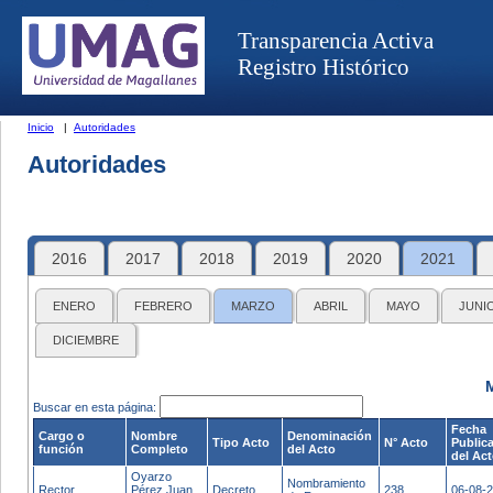
Transparencia Activa
Registro Histórico
Inicio
|
Autoridades
Autoridades
2016
2017
2018
2019
2020
2021
ENERO
FEBRERO
MARZO
ABRIL
MAYO
JUNI
DICIEMBRE
Buscar en esta página:
Fecha
Cargo o
Nombre
Denominación
Tipo Acto
N° Acto
Public
función
Completo
del Acto
del Ac
Oyarzo
Nombramiento
Rector
Pérez Juan
Decreto
238
06-08-