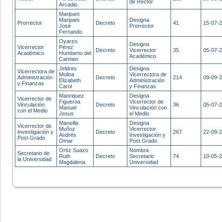
de Rector
Arcadio
Maripani
Maripani
Designa
Prorrector
Decreto
41
15-07-
José
Prorrector
Fernando
Oyarzo
Designa
Vicerrector
Pérez
Decreto
Vicerrector
35
05-07-
Académico
Humberto del
Académico
Carmen
Jeldres
Designa
Vicerrectora de
Molina
Vicerrectora de
Administración
Decreto
214
09-09-
Elizabeth
Administración
y Finanzas
Carol
y Finanzas
Manriquez
Designa
Vicerrector de
Figueroa
Vicerrector de
Vinculación
Decreto
36
05-07-
Manuel
Vinculación con
con el Medio
Jesus
el Medio
Mansilla
Designa
Vicerrector de
Muñoz
Vicerrector
Investigación y
Decreto
267
22-09-
Andrés
Investigación y
Post Grado
Omar
Post Grado
Ortíz Suazo
Nombra
Secretario de
Ruth
Decreto
Secretario
74
10-05-
la Universidad
Magdalena
Universidad