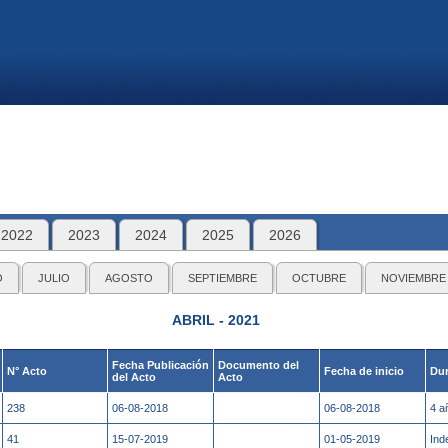
2022
2023
2024
2025
2026
O
JULIO
AGOSTO
SEPTIEMBRE
OCTUBRE
NOVIEMBRE
ABRIL - 2021
Fecha Publicación
Documento del
N° Acto
Fecha de inicio
Dur
del Acto
Acto
238
06-08-2018
06-08-2018
4 a
41
15-07-2019
01-05-2019
Ind