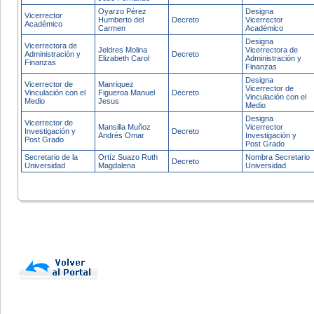
Oyarzo Pérez
Designa
Vicerrector
Humberto del
Decreto
Vicerrector
Académico
Carmen
Académico
Designa
Vicerrectora de
Jeldres Molina
Vicerrectora de
Administración y
Decreto
Elizabeth Carol
Administración y
Finanzas
Finanzas
Designa
Vicerrector de
Manriquez
Vicerrector de
Vinculación con el
Figueroa Manuel
Decreto
Vinculación con el
Medio
Jesus
Medio
Designa
Vicerrector de
Mansilla Muñoz
Vicerrector
Investigación y
Decreto
Andrés Omar
Investigación y
Post Grado
Post Grado
Secretario de la
Ortíz Suazo Ruth
Nombra Secretario
Decreto
Universidad
Magdalena
Universidad