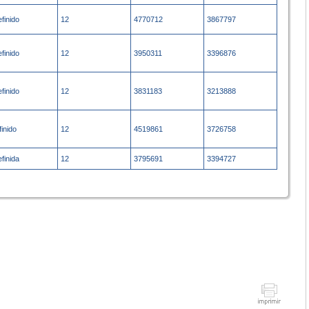
efinido
12
4770712
3867797
efinido
12
3950311
3396876
efinido
12
3831183
3213888
finido
12
4519861
3726758
efinida
12
3795691
3394727