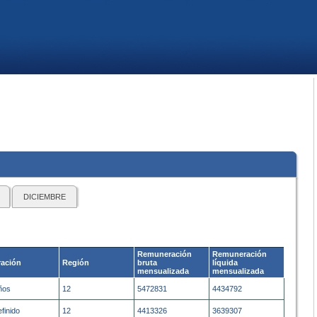
DICIEMBRE
Remuneración
Remuneración
ación
Región
bruta
líquida
mensualizada
mensualizada
ños
12
5472831
4434792
efinido
12
4413326
3639307