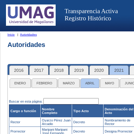
Transparencia Activa
Registro Histórico
Inicio
|
Autoridades
Autoridades
2016
2017
2018
2019
2020
2021
ENERO
FEBRERO
MARZO
ABRIL
MAYO
JUNI
Buscar en esta página:
Nombre
Denominación del
Cargo o función
Tipo Acto
Completo
Acto
Oyarzo Pérez Juan
Nombramiento de
Rector
Decreto
Arcadio
Rector
Maripani Maripani
Prorrector
Decreto
Designa Prorrector
José Fernando