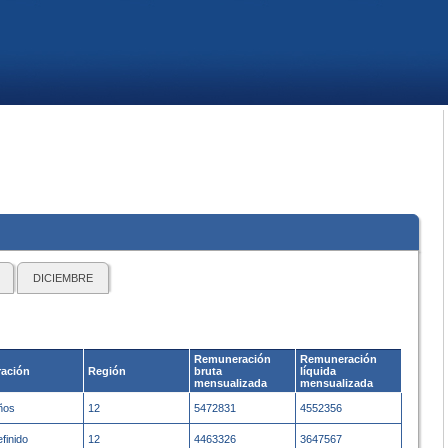
DICIEMBRE
Remuneración
Remuneración
ación
Región
bruta
líquida
mensualizada
mensualizada
ños
12
5472831
4552356
efinido
12
4463326
3647567