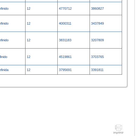
efinido
12
4770712
3860827
efinido
12
4000311
3437849
efinido
12
3831183
3207809
finido
12
4519861
3703765
efinida
12
3795691
3391811