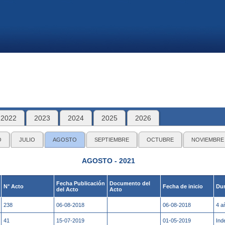
2022
2023
2024
2025
2026
O
JULIO
AGOSTO
SEPTIEMBRE
OCTUBRE
NOVIEMBRE
AGOSTO - 2021
Fecha Publicación
Documento del
N° Acto
Fecha de inicio
Dur
del Acto
Acto
238
06-08-2018
06-08-2018
4 a
41
15-07-2019
01-05-2019
Ind