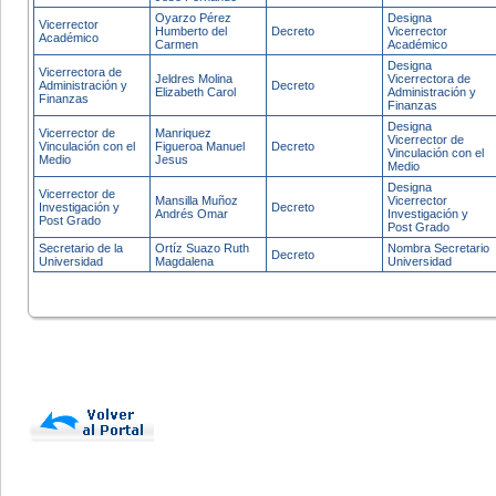
Oyarzo Pérez
Designa
Vicerrector
Humberto del
Decreto
Vicerrector
Académico
Carmen
Académico
Designa
Vicerrectora de
Jeldres Molina
Vicerrectora de
Administración y
Decreto
Elizabeth Carol
Administración y
Finanzas
Finanzas
Designa
Vicerrector de
Manriquez
Vicerrector de
Vinculación con el
Figueroa Manuel
Decreto
Vinculación con el
Medio
Jesus
Medio
Designa
Vicerrector de
Mansilla Muñoz
Vicerrector
Investigación y
Decreto
Andrés Omar
Investigación y
Post Grado
Post Grado
Secretario de la
Ortíz Suazo Ruth
Nombra Secretario
Decreto
Universidad
Magdalena
Universidad