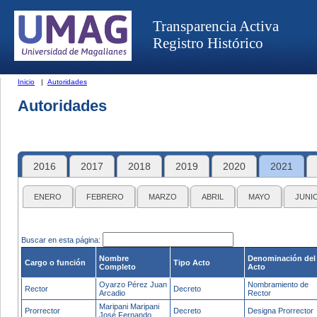
Transparencia Activa
Registro Histórico
Inicio
|
Autoridades
Autoridades
2016
2017
2018
2019
2020
2021
ENERO
FEBRERO
MARZO
ABRIL
MAYO
JUNI
Buscar en esta página:
Nombre
Denominación del
Cargo o función
Tipo Acto
Completo
Acto
Oyarzo Pérez Juan
Nombramiento de
Rector
Decreto
Arcadio
Rector
Maripani Maripani
Prorrector
Decreto
Designa Prorrector
José Fernando