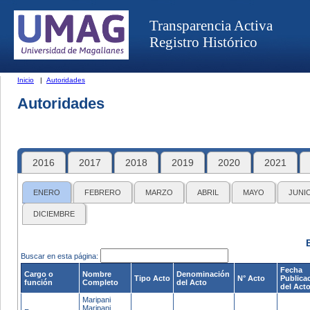
Transparencia Activa
Registro Histórico
Inicio
|
Autoridades
Autoridades
2016
2017
2018
2019
2020
2021
ENERO
FEBRERO
MARZO
ABRIL
MAYO
JUNI
DICIEMBRE
Buscar en esta página:
Fecha
Cargo o
Nombre
Denominación
Tipo Acto
N° Acto
Publica
función
Completo
del Acto
del Act
Maripani
Maripani