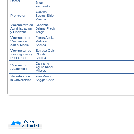
Rector
Jose
Fernando
Alarcon
Prorrector
Bustos Elide
Mariela
Vicerrectora de
Cabezas
Administración
Belmar Fredy
y Finanzas
Jorge
Vicerrector de
Flores Aguila
Vinculación
Melissa
con el Medio
Andrea
Vicerrector de
Estrada Goic
Investigación y
Claudia
Post Grado
Andrea
Carcamo
Vicerrector
Aguila Anahi
Academico
Millaray
Secretario de
Flies Añon
la Universidad
Anggie Chris