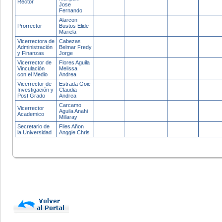
Rector
Jose
Fernando
Alarcon
Prorrector
Bustos Elide
Mariela
Vicerrectora de
Cabezas
Administración
Belmar Fredy
y Finanzas
Jorge
Vicerrector de
Flores Aguila
Vinculación
Melissa
con el Medio
Andrea
Vicerrector de
Estrada Goic
Investigación y
Claudia
Post Grado
Andrea
Carcamo
Vicerrector
Aguila Anahi
Academico
Millaray
Secretario de
Flies Añon
la Universidad
Anggie Chris