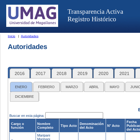
Transparencia Activa
Registro Histórico
Inicio
|
Autoridades
Autoridades
2016
2017
2018
2019
2020
2021
ENERO
FEBRERO
MARZO
ABRIL
MAYO
JUNI
DICIEMBRE
Buscar en esta página:
Fecha
Cargo o
Nombre
Denominación
Tipo Acto
N° Acto
Publica
función
Completo
del Acto
del Act
Maripani
Maripani