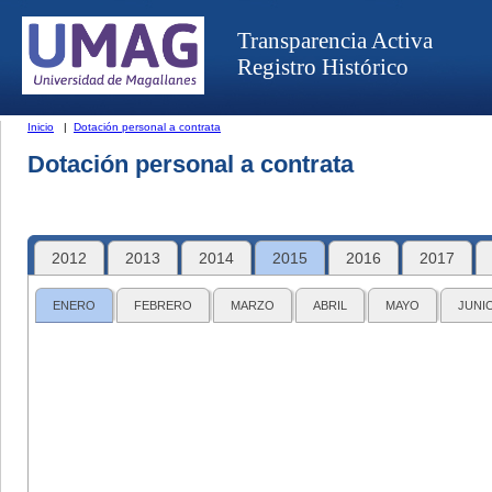
Transparencia Activa
Registro Histórico
Inicio
|
Dotación personal a contrata
Dotación personal a contrata
2012
2013
2014
2015
2016
2017
ENERO
FEBRERO
MARZO
ABRIL
MAYO
JUNI