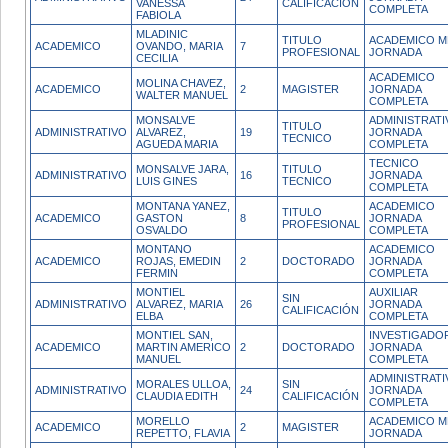
VANESSA
CALIFICACIÓN
COMPLETA
FABIOLA
MLADINIC
TITULO
ACADEMICO M
ACADEMICO
OVANDO, MARIA
7
PROFESIONAL
JORNADA
CECILIA
ACADEMICO
MOLINA CHAVEZ,
ACADEMICO
2
MAGISTER
JORNADA
WALTER MANUEL
COMPLETA
MONSALVE
ADMINISTRATI
TITULO
ADMINISTRATIVO
ALVAREZ,
19
JORNADA
TECNICO
AGUEDA MARIA
COMPLETA
TECNICO
MONSALVE JARA,
TITULO
ADMINISTRATIVO
16
JORNADA
LUIS GINES
TECNICO
COMPLETA
MONTANA YANEZ,
ACADEMICO
TITULO
ACADEMICO
GASTON
8
JORNADA
PROFESIONAL
OSVALDO
COMPLETA
MONTANO
ACADEMICO
ACADEMICO
ROJAS, EMEDIN
2
DOCTORADO
JORNADA
FERMIN
COMPLETA
MONTIEL
AUXILIAR
SIN
ADMINISTRATIVO
ALVAREZ, MARIA
26
JORNADA
CALIFICACIÓN
ELBA
COMPLETA
MONTIEL SAN,
INVESTIGADO
ACADEMICO
MARTIN AMERICO
2
DOCTORADO
JORNADA
MANUEL
COMPLETA
ADMINISTRATI
MORALES ULLOA,
SIN
ADMINISTRATIVO
24
JORNADA
CLAUDIA EDITH
CALIFICACIÓN
COMPLETA
MORELLO
ACADEMICO M
ACADEMICO
2
MAGISTER
REPETTO, FLAVIA
JORNADA