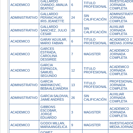
GALLARDO
INVESTIGADO
TITULO
ACADEMICO
OVANDO, AMALIA
6
JORNADA
PROFESIONAL
BEATRIZ
COMPLETA
GALLARDO
ADMINISTRATI
SIN
ADMINISTRATIVO
PERANCHUAY,
24
JORNADA
CALIFICACIÓN
IRIS JEANETTE
COMPLETA
GALLARDO
AUXILIAR
SIN
ADMINISTRATIVO
SANCHEZ, JULIO
26
JORNADA
CALIFICACIÓN
CESAR
COMPLETA
GARAY AGUILAR,
TITULO
ACADEMICO 2
ACADEMICO
6
MARIO FABIAN
PROFESIONAL
MEDIAS JORN
GARCES
ACADEMICO
ESTRADA,
ACADEMICO
7
MAGISTER
JORNADA
CAROLINA
COMPLETA
DESSIREE
GARCIA
ACADEMICO
ESPINOZA,
TITULO
ACADEMICO
12
JORNADA
SAMUEL
PROFESIONAL
COMPLETA
SEGUNDO
GARCIA
PROFESIONAL
TITULO
ADMINISTRATIVO
MARINKOVIC,
13
JORNADA
PROFESIONAL
BEBA ALEJANDRA
COMPLETA
AUXILIAR
GARCIA SALDIVIA,
SIN
ADMINISTRATIVO
26
JORNADA
JAIME ANDRES
CALIFICACIÓN
COMPLETA
GIBBONS
ACADEMICO
ESCOBAR,
ACADEMICO
3
MAGISTER
JORNADA
JORGE
COMPLETA
EDUARDO
GODOI MILLAN,
INVESTIGADO
ACADEMICO
9
MAGISTER
MARIA ANGELICA
MEDIA JORNA
GOMEZ