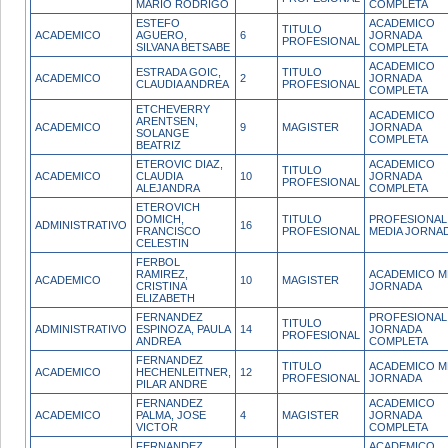
MARIO RODRIGO
COMPLETA
ESTEFO
ACADEMICO
TITULO
ACADEMICO
AGUERO,
6
JORNADA
PROFESIONAL
SILVANA BETSABE
COMPLETA
ACADEMICO
ESTRADA GOIC,
TITULO
ACADEMICO
2
JORNADA
CLAUDIA ANDREA
PROFESIONAL
COMPLETA
ETCHEVERRY
ACADEMICO
ARENTSEN,
ACADEMICO
9
MAGISTER
JORNADA
SOLANGE
COMPLETA
BEATRIZ
ETEROVIC DIAZ,
ACADEMICO
TITULO
ACADEMICO
CLAUDIA
10
JORNADA
PROFESIONAL
ALEJANDRA
COMPLETA
ETEROVICH
DOMICH,
TITULO
PROFESIONAL
ADMINISTRATIVO
16
FRANCISCO
PROFESIONAL
MEDIA JORNA
CELESTIN
FERBOL
RAMIREZ,
ACADEMICO M
ACADEMICO
10
MAGISTER
CRISTINA
JORNADA
ELIZABETH
FERNANDEZ
PROFESIONAL
TITULO
ADMINISTRATIVO
ESPINOZA, PAULA
14
JORNADA
PROFESIONAL
ANDREA
COMPLETA
FERNANDEZ
TITULO
ACADEMICO M
ACADEMICO
HECHENLEITNER,
12
PROFESIONAL
JORNADA
PILAR ANDRE
FERNANDEZ
ACADEMICO
ACADEMICO
PALMA, JOSE
4
MAGISTER
JORNADA
VICTOR
COMPLETA
FERNANDEZ
ACADEMICO