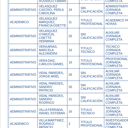
RODRIGO FABIAN
COMPLETA
VELASQUEZ
ADMINISTRATI
SIN
ADMINISTRATIVO
CASTRO, PERLA
24
JORNADA
CALIFICACIÓN
CAROLINA
COMPLETA
VELASQUEZ
TITULO
ACADEMICO P
ACADEMICO
MARQUEZ,
11
PROFESIONAL
HORAS
FRANCIA ODETTE
VELASQUEZ
AUXILIAR
OYARZUN,
SIN
ADMINISTRATIVO
26
JORNADA
LISETTE
CALIFICACIÓN
COMPLETA
HERMINIA
VERA ARIAS,
TECNICO
TITULO
ADMINISTRATIVO
MARCELA
16
JORNADA
TECNICO
ALEJANDRA
COMPLETA
PROFESIONAL
VERA DIAZ,
TITULO
ADMINISTRATIVO
16
JORNADA
CARLOS DANIEL
PROFESIONAL
COMPLETA
AUXILIAR
VIDAL PAREDES,
SIN
ADMINISTRATIVO
26
JORNADA
JORGE ARIEL
CALIFICACIÓN
COMPLETA
VIDAL PAREDES,
AUXILIAR
SIN
ADMINISTRATIVO
SANDRO
26
JORNADA
CALIFICACIÓN
PATRICIO
COMPLETA
VIDAL PAREDES,
AUXILIAR
SIN
ADMINISTRATIVO
SANDRO
21
JORNADA
CALIFICACIÓN
RODRIGO
COMPLETA
TECNICO
VILLA FERRADA,
TITULO
ADMINISTRATIVO
16
JORNADA
ISRAEL ESTEBAN
TECNICO
COMPLETA
VILLA MARTINEZ,
INVESTIGADO
TITULO
ACADEMICO
RODRIGO
2
JORNADA
PROFESIONAL
PATRICIO
COMPLETA