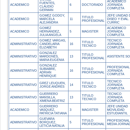
ACADEMICO
FUENTES,
ACADEMICO
6
DOCTORADO
JORNADA
CLAUDIO
COMPLETA
GERMAN
GOMEZ GODOY,
JEFE UNIDAD 
TITULO
ACADEMICO
MARCELA
11
DISEO Y EVAL.
PROFESIONAL
ALEJANDRA
CURRIC
GOMEZ
ACADEMICO
ACADEMICO
HERNANDEZ,
5
MAGISTER
JORNADA
JULIA ANGELA
COMPLETA
GOMEZ VARGAS,
TECNICO
TITULO
ADMINISTRATIVO
CANDELARIA
16
JORNADA
TECNICO
ELIZABETH
COMPLETA
GONZALEZ
TITULO
ADMINISTRATIVO
MARDONES,
13
ASISTENTE SO
PROFESIONAL
MARIA EUGENIA
GONZALEZ
PROFESIONAL
SUBIABRE,
TITULO
ADMINISTRATIVO
16
JORNADA
ADRIAN
PROFESIONAL
COMPLETA
HENRIQUE
TECNICO
GREZ LEUQUEN,
TITULO
ADMINISTRATIVO
14
JORNADA
JORGE ANDRES
TECNICO
COMPLETA
GUERRERO
TECNICO
TITULO
ADMINISTRATIVO
MANSILLA,
13
JORNADA
TECNICO
XIMENA BEATRIZ
COMPLETA
GUERRERO
JEFE UNIDAD
ACADEMICO
VASQUEZ,
3
MAGISTER
MOVILIDAD
PATRICIA TATIANA
ESTUDIANTIL
GUEVARA
TITULO
PROFESIONAL
ADMINISTRATIVO
BORQUEZ,
5
PROFESIONAL
MEDIA JORNA
LETICIA NATALIA