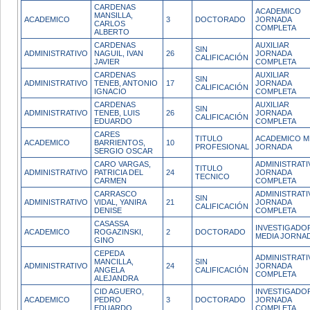
CARDENAS
ACADEMICO
MANSILLA,
ACADEMICO
3
DOCTORADO
JORNADA
CARLOS
COMPLETA
ALBERTO
CARDENAS
AUXILIAR
SIN
ADMINISTRATIVO
NAGUIL, IVAN
26
JORNADA
CALIFICACIÓN
JAVIER
COMPLETA
CARDENAS
AUXILIAR
SIN
ADMINISTRATIVO
TENEB, ANTONIO
17
JORNADA
CALIFICACIÓN
IGNACIO
COMPLETA
CARDENAS
AUXILIAR
SIN
ADMINISTRATIVO
TENEB, LUIS
26
JORNADA
CALIFICACIÓN
EDUARDO
COMPLETA
CARES
TITULO
ACADEMICO M
ACADEMICO
BARRIENTOS,
10
PROFESIONAL
JORNADA
SERGIO OSCAR
CARO VARGAS,
ADMINISTRATI
TITULO
ADMINISTRATIVO
PATRICIA DEL
24
JORNADA
TECNICO
CARMEN
COMPLETA
CARRASCO
ADMINISTRATI
SIN
ADMINISTRATIVO
VIDAL, YANIRA
21
JORNADA
CALIFICACIÓN
DENISE
COMPLETA
CASASSA
INVESTIGADO
ACADEMICO
ROGAZINSKI,
2
DOCTORADO
MEDIA JORNA
GINO
CEPEDA
ADMINISTRATI
MANCILLA,
SIN
ADMINISTRATIVO
24
JORNADA
ANGELA
CALIFICACIÓN
COMPLETA
ALEJANDRA
CID AGUERO,
INVESTIGADO
ACADEMICO
PEDRO
3
DOCTORADO
JORNADA
EDUARDO
COMPLETA