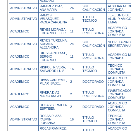
ALEJAND
RAMIREZ DIAZ,
SIN
AUXILIAR MED
ADMINISTRATIVO
26
ANA MARIA
CALIFICACIÓN
JORNADA
RAMOS
JEFE UNID DE
TITULO
ADMINISTRATIVO
VELASQUEZ,
13
ALUN. Y AMIG
TECNICO
PAOLA CAROLINA
UMAG
ACADEMICO
REYES MORAGA,
TITULO
ACADEMICO
11
JORNADA
EDUARDO FELIPE
PROFESIONAL
COMPLETA
REYES TUREUNA,
SIN
SECRETARIA D
ADMINISTRATIVO
SUSANA
24
CALIFICACIÓN
SECRETARIA 
ALEJANDRA
RIOS CONTESSE,
TITULO
ACADEMICO M
ACADEMICO
SERGIO
11
PROFESIONAL
JORNADA
EDUARDO
TECNICO
RISPOLI RIVERA,
TITULO
ADMINISTRATIVO
16
JORNADA
SALVADOR LUIS
TECNICO
COMPLETA
ACADEMICO
RIVAS CARDEMIL,
ACADEMICO
2
DOCTORADO
JORNADA
PILAR ISABEL
COMPLETA
INVESTIGADO
RIVERA DIAZ,
TITULO
ACADEMICO
2
JORNADA
MARIO ANGEL
PROFESIONAL
COMPLETA
ACADEMICO
ROJAS BERNILLA,
ACADEMICO
2
DOCTORADO
JORNADA
ESPTIBEN
COMPLETA
ROJAS PLAZA,
TECNICO
TITULO
ADMINISTRATIVO
YASMIN
16
JORNADA
TECNICO
JOHANNA
COMPLETA
ROJAS RAMIREZ,
ACADEMICO
TITULO