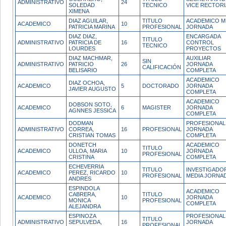
ADMINISTRATIVO
24
SOLEDAD
TECNICO
VICE RECTORI
XIMENA
DIAZ AGUILAR,
TITULO
ACADEMICO M
ACADEMICO
10
PATRICIA MARINA
PROFESIONAL
JORNADA
DIAZ DIAZ,
ENCARGADA
TITULO
ADMINISTRATIVO
PATRICIA DE
16
CONTROL
TECNICO
LOURDES
PROYECTOS
DIAZ MACHMAR,
AUXILIAR
SIN
ADMINISTRATIVO
PATRICIO
26
JORNADA
CALIFICACIÓN
BELISARIO
COMPLETA
ACADEMICO
DIAZ OCHOA,
ACADEMICO
5
DOCTORADO
JORNADA
JAVIER AUGUSTO
COMPLETA
ACADEMICO
DOBSON SOTO,
ACADEMICO
6
MAGISTER
JORNADA
AGNNES JESSICA
COMPLETA
DODMAN
PROFESIONAL
ADMINISTRATIVO
CORREA,
16
PROFESIONAL
JORNADA
CRISTIAN TOMAS
COMPLETA
DONETCH
ACADEMICO
TITULO
ACADEMICO
ULLOA, MARIA
10
JORNADA
PROFESIONAL
CRISTINA
COMPLETA
ECHEVERRIA
TITULO
INVESTIGADO
ACADEMICO
PEREZ, RICARDO
10
PROFESIONAL
MEDIA JORNA
ANDRES
ESPINDOLA
ACADEMICO
CABRERA,
TITULO
ACADEMICO
10
JORNADA
MONICA
PROFESIONAL
COMPLETA
ALEJANDRA
ESPINOZA
PROFESIONAL
TITULO
ADMINISTRATIVO
SEPULVEDA,
16
JORNADA
PROFESIONAL