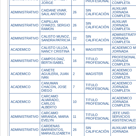
PROFESIONAL
JORGE
COMPLETA
AUXILIAR
CAIDANE VIVAR,
SIN
ADMINISTRATIVO
26
JORNADA
SAUL ANTONIO
CALIFICACIÓN
COMPLETA
CAIPILLAN
AUXILIAR
SIN
ADMINISTRATIVO
OYARZO, SERGIO
26
JORNADA
CALIFICACIÓN
RAMON
COMPLETA
ADMINISTRATI
CALISTO MUNOZ,
SIN
ADMINISTRATIVO
22
JORNADA
SANDRA PATRICIA
CALIFICACIÓN
COMPLETA
CALISTO ULLOA,
ACADEMICO M
ACADEMICO
6
MAGISTER
NANCY CRISTINA
JORNADA
PROFESIONAL
CAMPOS DIAZ,
TITULO
ADMINISTRATIVO
16
JORNADA
BERTA ISABEL
PROFESIONAL
COMPLETA
CANETE
ACADEMICO
ACADEMICO
AGUILERA, JUAN
2
MAGISTER
JORNADA
IVAN
COMPLETA
CANUMAN
ACADEMICO
TITULO
ACADEMICO
CHACON, JOSE
7
JORNADA
PROFESIONAL
DIEGO
COMPLETA
CARCAMO
ACADEMICO
ALVARADO,
TITULO
ACADEMICO
10
JORNADA
CARLOS
PROFESIONAL
COMPLETA
ALBERTO
CARCAMO
JEFE UNID.
TITULO
ADMINISTRATIVO
MIRANDA, MARIA
11
SERVICIOS
PROFESIONAL
EVELYN
ASISTENCIALE
CARDENAS
SIN
AUXILIAR MED
ADMINISTRATIVO
BARRIENTOS,
26
CALIFICACIÓN
JORNADA
MARIA ELIZABETH