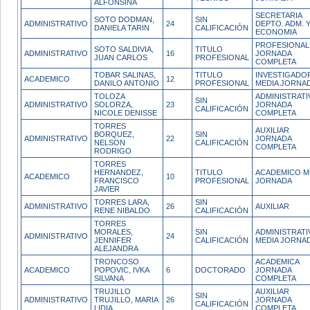
ALFONSINA
SECRETARIA
SOTO DODMAN,
SIN
ADMINISTRATIVO
24
DEPTO. ADM. 
DANIELA TARIN
CALIFICACIÓN
ECONOMIA
PROFESIONAL
SOTO SALDIVIA,
TITULO
ADMINISTRATIVO
16
JORNADA
JUAN CARLOS
PROFESIONAL
COMPLETA
TOBAR SALINAS,
TITULO
INVESTIGADO
ACADEMICO
12
DANILO ANTONIO
PROFESIONAL
MEDIA JORNA
TOLOZA
ADMINISTRATI
SIN
ADMINISTRATIVO
SOLORZA,
23
JORNADA
CALIFICACIÓN
NICOLE DENISSE
COMPLETA
TORRES
AUXILIAR
BORQUEZ,
SIN
ADMINISTRATIVO
22
JORNADA
NELSON
CALIFICACIÓN
COMPLETA
RODRIGO
TORRES
HERNANDEZ,
TITULO
ACADEMICO M
ACADEMICO
10
FRANCISCO
PROFESIONAL
JORNADA
JAVIER
TORRES LARA,
SIN
ADMINISTRATIVO
26
AUXILIAR
RENE NIBALDO
CALIFICACIÓN
TORRES
MORALES,
SIN
ADMINISTRATI
ADMINISTRATIVO
24
JENNIFER
CALIFICACIÓN
MEDIA JORNA
ALEJANDRA
TRONCOSO
ACADEMICA
ACADEMICO
POPOVIC, IVKA
6
DOCTORADO
JORNADA
SILVANA
COMPLETA
TRUJILLO
AUXILIAR
SIN
ADMINISTRATIVO
TRUJILLO, MARIA
26
JORNADA
CALIFICACIÓN
LIDIA
COMPLETA