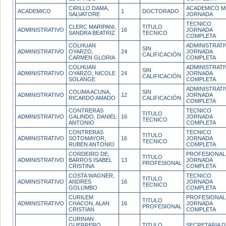
CIRILLO DAMA,
ACADEMICO M
ACADEMICO
1
DOCTORADO
SALVATORE
JORNADA
TECNICO
CLERC MARIPANI,
TITULO
ADMINISTRATIVO
16
JORNADA
SANDRA BEATRIZ
TECNICO
COMPLETA
COLHUAN
ADMINISTRATI
SIN
ADMINISTRATIVO
OYARZO,
24
JORNADA
CALIFICACIÓN
CARMEN GLORIA
COMPLETA
COLHUAN
ADMINISTRATI
SIN
ADMINISTRATIVO
OYARZO, NICOLE
24
JORNADA
CALIFICACIÓN
SOLANGE
COMPLETA
ADMINISTRATI
COLIMA ACUNA,
SIN
ADMINISTRATIVO
12
JORNADA
RICARDO AMADO
CALIFICACIÓN
COMPLETA
CONTRERAS
TECNICO
TITULO
ADMINISTRATIVO
GALINDO, DANIEL
16
JORNADA
TECNICO
ANTONIO
COMPLETA
CONTRERAS
TECNICO
TITULO
ADMINISTRATIVO
SOTOMAYOR,
16
JORNADA
TECNICO
RUBEN ANTONIO
COMPLETA
CORDEIRO DE,
PROFESIONAL
TITULO
ADMINISTRATIVO
BARROS ISABEL
13
JORNADA
PROFESIONAL
CRISTINA
COMPLETA
COSTA WAGNER,
TECNICO
TITULO
ADMINISTRATIVO
ANDRES
16
JORNADA
TECNICO
GOLUMBO
COMPLETA
CURILEM
PROFESIONAL
TITULO
ADMINISTRATIVO
CHACON, ALAN
16
JORNADA
PROFESIONAL
CRISTIAN
COMPLETA
CURINAN
GUERRERO,
TITULO
SECRETARIA D