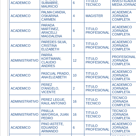
TITULO
INVESTIGADO
ACADEMICO
SUBIABRE,
6
TECNICO
MEDIA JORNA
MAURICIO
PALMA CANDIA,
ACADEMICA
ACADEMICO
OSKARINA
4
MAGISTER
JORNADA
CARMEN
COMPLETA
PARADA
ACADEMICO
MARTINEZ,
TITULO
ACADEMICO
6
JORNADA
ARACELLI
PROFESIONAL
COMPLETA
MAGDALENA
PAREDES SILVA,
ACADEMICO
TITULO
ACADEMICO
CRISTINA
3
JORNADA
PROFESIONAL
ELIZABETH
COMPLETA
PARRA
PROFESIONAL
KORTMANN,
TITULO
ADMINISTRATIVO
12
JORNADA
CLAUDIO
PROFESIONAL
COMPLETA
ANDRES
ACADEMICO
PASCUAL PRADO,
TITULO
ACADEMICO
10
JORNADA
ANA ELIZABETH
PROFESIONAL
COMPLETA
PEREZ
ACADEMICO
TITULO
ACADEMICO
D'ANGELO,
2
JORNADA
PROFESIONAL
VICENTE
COMPLETA
TECNICO
PEREZ LEGUE,
TITULO
ADMINISTRATIVO
16
JORNADA
RAUL ANTONIO
TECNICO
COMPLETA
PINILLA
TECNICO
TITULO
ADMINISTRATIVO
MAYORGA, JUAN
16
JORNADA
TECNICO
PEDRO
COMPLETA
PINO ASTETE,
ACADEMICO
TITULO
ACADEMICO
EDUARDO
6
JORNADA
PROFESIONAL
ARMANDO
COMPLETA