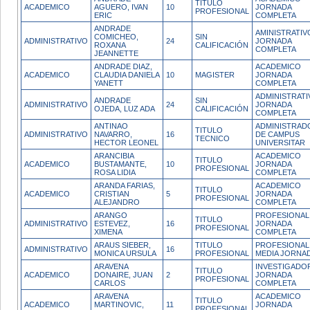
TITULO
ACADEMICO
AGUERO, IVAN
10
JORNADA
PROFESIONAL
ERIC
COMPLETA
ANDRADE
AMINISTRATIV
COMICHEO,
SIN
ADMINISTRATIVO
24
JORNADA
ROXANA
CALIFICACIÓN
COMPLETA
JEANNETTE
ANDRADE DIAZ,
ACADEMICO
ACADEMICO
CLAUDIA DANIELA
10
MAGISTER
JORNADA
YANETT
COMPLETA
ADMINISTRATI
ANDRADE
SIN
ADMINISTRATIVO
24
JORNADA
OJEDA, LUZ ADA
CALIFICACIÓN
COMPLETA
ANTINAO
ADMINISTRAD
TITULO
ADMINISTRATIVO
NAVARRO,
16
DE CAMPUS
TECNICO
HECTOR LEONEL
UNIVERSITAR
ARANCIBIA
ACADEMICO
TITULO
ACADEMICO
BUSTAMANTE,
10
JORNADA
PROFESIONAL
ROSA LIDIA
COMPLETA
ARANDA FARIAS,
ACADEMICO
TITULO
ACADEMICO
CRISTIAN
5
JORNADA
PROFESIONAL
ALEJANDRO
COMPLETA
ARANGO
PROFESIONAL
TITULO
ADMINISTRATIVO
ESTEVEZ,
16
JORNADA
PROFESIONAL
XIMENA
COMPLETA
ARAUS SIEBER,
TITULO
PROFESIONAL
ADMINISTRATIVO
16
MONICA URSULA
PROFESIONAL
MEDIA JORNA
ARAVENA
INVESTIGADO
TITULO
ACADEMICO
DONAIRE, JUAN
2
JORNADA
PROFESIONAL
CARLOS
COMPLETA
ARAVENA
ACADEMICO
TITULO
ACADEMICO
MARTINOVIC,
11
JORNADA
PROFESIONAL