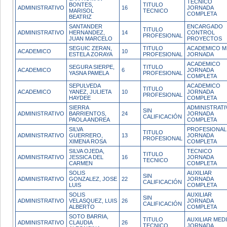
TECNICO
BONTES,
TITULO
ADMINISTRATIVO
16
JORNADA
MARISOL
TECNICO
COMPLETA
BEATRIZ
SANTANDER
ENCARGADO
TITULO
ADMINISTRATIVO
HERNANDEZ,
14
CONTROL
PROFESIONAL
JUAN MARCELO
PROYECTOS
SEGUIC ZERAN,
TITULO
ACADEMICO M
ACADEMICO
10
ESTELA ZORAYA
PROFESIONAL
JORNADA
ACADEMICO
SEGURA SIERPE,
TITULO
ACADEMICO
6
JORNADA
YASNA PAMELA
PROFESIONAL
COMPLETA
SEPULVEDA
ACADEMICO
TITULO
ACADEMICO
YANEZ, JULIETA
10
JORNADA
PROFESIONAL
HAYDEE
COMPLETA
SIERRA
ADMINISTRATI
SIN
ADMINISTRATIVO
BARRIENTOS,
24
JORNADA
CALIFICACIÓN
PAOLA ANDREA
COMPLETA
SILVA
PROFESIONAL
TITULO
ADMINISTRATIVO
GUERRERO,
13
JORNADA
PROFESIONAL
XIMENA ROSA
COMPLETA
SILVA OJEDA,
TECNICO
TITULO
ADMINISTRATIVO
JESSICA DEL
16
JORNADA
TECNICO
CARMEN
COMPLETA
SOLIS
AUXILIAR
SIN
ADMINISTRATIVO
GONZALEZ, JOSE
22
JORNADA
CALIFICACIÓN
LUIS
COMPLETA
SOLIS
AUXILIAR
SIN
ADMINISTRATIVO
VELASQUEZ, LUIS
26
JORNADA
CALIFICACIÓN
ALBERTO
COMPLETA
SOTO BARRIA,
TITULO
AUXILIAR MED
ADMINISTRATIVO
CLAUDIA
26
TECNICO
JORNADA