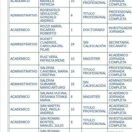
ACADEMICO
MARIELA
10
JORNADA
PROFESIONAL
PATRICIA
COMPLETA
ROSENFELD
PROFESIONAL
SEKULOVIC,
TITULO
ADMINISTRATIVO
8
JORNADA
GONZALO
PROFESIONAL
COMPLETA
ANDRES
ROZZI MARIN,
INVESTIGADOR
ACADEMICO
RICARDO
1
DOCTORADO
JORNADA
ROBERTO
RUFATT
CUADROS,
SIN
SECRETARIA
ADMINISTRATIVO
24
CAROLINA DEL
CALIFICACIÓN
DECANATO
PILAR
ACADEMICO
RUIZ VERA,
ACADEMICO
10
MAGISTER
JORNADA
PATRICIA IRENE
COMPLETA
SALDIVIA
PROFESIONAL
TITULO
ADMINISTRATIVO
CANOBRA, MARIA
16
JORNADA
PROFESIONAL
CRISTINA
COMPLETA
SALDIVIA
ADMINISTRATI
SIN
ADMINISTRATIVO
SUBIABRE,
18
JORNADA
CALIFICACIÓN
MARIO ARTURO
COMPLETA
SALINAS VUCINA,
ACADEMICO
ACADEMICO
DESANKA TONKA
6
MAGISTER
JORNADA
MARIA
COMPLETA
SAN MARTIN
ACADEMICO
TITULO
ACADEMICO
DIAZ, PAOLA
10
JORNADA
PROFESIONAL
ANDREA
COMPLETA
SAN ROMAN
INVESTIGADO
TITULO
ACADEMICO
BONTES,
6
JORNADA
PROFESIONAL
MANUEL JULIO
COMPLETA
SAN ROMAN