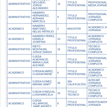
DELGADO,
TITULO
PROFESIONAL
ADMINISTRATIVO
16
JORGE
PROFESIONAL
MEDIA JORNA
ALEJANDRO
NAVARRO
PROFESIONAL
HERNANDEZ,
TITULO
ADMINISTRATIVO
9
JORNADA
ADRIANA
PROFESIONAL
COMPLETA
MARCELA
NAVARRO
ACADEMICO 3/
ACADEMICO
MARTINEZ,
2
MAGISTER
JORNADA
NELSO PATRICIO
NAVARRO PEREZ,
ACADEMICO
TITULO
ACADEMICO
DANIELA
10
JORNADA
PROFESIONAL
JOSEFINA
COMPLETA
NIETO
TECNICO
TITULO
ADMINISTRATIVO
MONTALBA,
16
JORNADA
PROFESIONAL
JORGE DARDO
COMPLETA
OJEDA
PROFESIONAL
ALMONACID,
TITULO
ADMINISTRATIVO
8
JORNADA
MARIA LUISA
PROFESIONAL
COMPLETA
ALEJAND
ACADEMICO
OJEDA ALVAREZ,
TITULO
ACADEMICO
6
JORNADA
CLAUDIA IRENE
PROFESIONAL
COMPLETA
AUXILIAR
OJEDA GOMEZ,
SIN
ADMINISTRATIVO
26
JORNADA
MIRIAM JANET
CALIFICACIÓN
COMPLETA
TECNICO
OJEDA OYARZUN,
TITULO
ADMINISTRATIVO
16
JORNADA
LUISA MARCELA
TECNICO
COMPLETA
OJEDA
TITULO
INVESTIGADOR
ACADEMICO
VILLARROEL,
6
PROFESIONAL
JORNADA
JAIME ANDRES