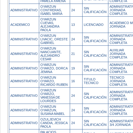
PAMELA XIMENA
COMPLETA
OYARZUN
ADMINISTRATI
SIN
ADMINISTRATIVO
CONTRERAS,
24
JORNADA
CALIFICACIÓN
ISABEL MARIA
COMPLETA
OYARZUN
CUEVAS,
ACADEMICO M
ACADEMICO
13
LICENCIADO
ALEJANDRA
JORNADA
PAOLA
OYARZUN
ADMINISTRATI
SIN
ADMINISTRATIVO
LIVACIC, ORESTE
24
JORNADA
CALIFICACIÓN
GABRIEL
COMPLETA
OYARZUN
AUXILIAR
NANCUANTE,
SIN
ADMINISTRATIVO
21
JORNADA
ALEJANDRO
CALIFICACIÓN
COMPLETA
CESAR
OYARZUN
ADMINISTRATI
SIN
ADMINISTRATIVO
OYARZO, DORCA
19
JORNADA
CALIFICACIÓN
JEMINA
COMPLETA
OYARZUN
TECNICO
TITULO
ADMINISTRATIVO
OYARZO,
16
JORNADA
TECNICO
RICARDO RUBEN
COMPLETA
OYARZUN
ADMINISTRATI
OYARZO,
SIN
ADMINISTRATIVO
24
JORNADA
VANESSA DE
CALIFICACIÓN
COMPLETA
LOURDES
OYARZUN
ADMINISTRATI
SIN
ADMINISTRATIVO
OYARZUN,
24
JORNADA
CALIFICACIÓN
SUSANA MABEL
COMPLETA
OZULJEVICH
SIN
ADMINISTRATI
ADMINISTRATIVO
CANDIA, JESSICA
24
CALIFICACIÓN
3/4 JORNADA
PAOLA
PALACIOS