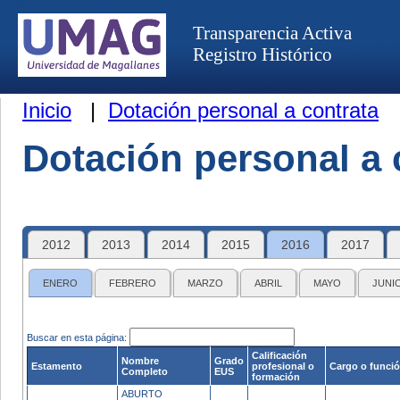
Transparencia Activa
Registro Histórico
Inicio
|
Dotación personal a contrata
Dotación personal a 
2012
2013
2014
2015
2016
2017
ENERO
FEBRERO
MARZO
ABRIL
MAYO
JUNI
Buscar en esta página:
Calificación
Nombre
Grado
Estamento
profesional o
Cargo o funci
Completo
EUS
formación
ABURTO