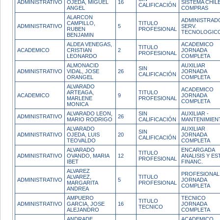
ADMINISTRATIVO
OJEDA, MIGUEL
16
SISTEMA CHIL
CALIFICACIÓN
ANGEL
COMPRAS
ALARCON
ADMINISTRAD
CAMPILLO,
TITULO
ADMINISTRATIVO
5
SERV.
RUBEN
PROFESIONAL
TECNOLOGIC
BENJAMIN
ALDEA VENEGAS,
ACADEMICO
TITULO
ACADEMICO
CRISTIAN
2
JORNADA
PROFESIONAL
LEONARDO
COMPLETA
ALMONACID
AUXILIAR
SIN
ADMINISTRATIVO
VIDAL, JOSE
26
JORNADA
CALIFICACIÓN
ORANGEL
COMPLETA
ALVARADO
ACADEMICO
ARTEAGA,
TITULO
ACADEMICO
9
JORNADA
MARLENE
PROFESIONAL
COMPLETA
MONICA
ALVARADO LEON,
SIN
AUXILIAR -
ADMINISTRATIVO
26
MARIO RODRIGO
CALIFICACIÓN
MANTENIMIEN
ALVARADO
AUXILIAR
SIN
ADMINISTRATIVO
OJEDA, LUIS
20
JORNADA
CALIFICACIÓN
TEOVALDO
COMPLETA
ALVARADO
ENCARGADA
TITULO
ADMINISTRATIVO
OVANDO, MARIA
12
ANALISIS Y EST
PROFESIONAL
IBET
FINANC.
ALVAREZ
PROFESIONAL
ALVAREZ,
TITULO
ADMINISTRATIVO
5
JORNADA
MARGARITA
PROFESIONAL
COMPLETA
ANDREA
AMPUERO
TECNICO
TITULO
ADMINISTRATIVO
GARCIA, JOSE
16
JORNADA
TECNICO
ALEJANDRO
COMPLETA
ANDRADE
ACADEMICO