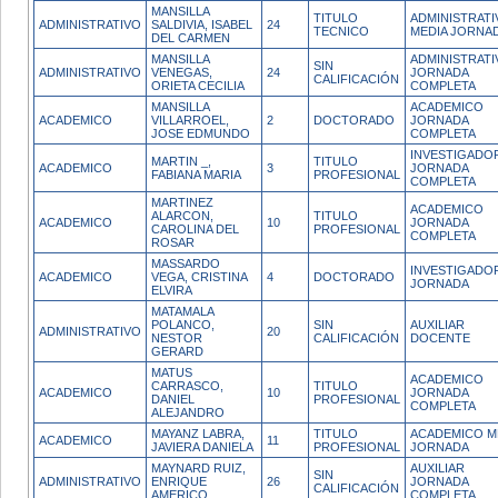
MANSILLA
TITULO
ADMINISTRATI
ADMINISTRATIVO
SALDIVIA, ISABEL
24
TECNICO
MEDIA JORNA
DEL CARMEN
MANSILLA
ADMINISTRATI
SIN
ADMINISTRATIVO
VENEGAS,
24
JORNADA
CALIFICACIÓN
ORIETA CECILIA
COMPLETA
MANSILLA
ACADEMICO
ACADEMICO
VILLARROEL,
2
DOCTORADO
JORNADA
JOSE EDMUNDO
COMPLETA
INVESTIGADO
MARTIN _,
TITULO
ACADEMICO
3
JORNADA
FABIANA MARIA
PROFESIONAL
COMPLETA
MARTINEZ
ACADEMICO
ALARCON,
TITULO
ACADEMICO
10
JORNADA
CAROLINA DEL
PROFESIONAL
COMPLETA
ROSAR
MASSARDO
INVESTIGADOR
ACADEMICO
VEGA, CRISTINA
4
DOCTORADO
JORNADA
ELVIRA
MATAMALA
POLANCO,
SIN
AUXILIAR
ADMINISTRATIVO
20
NESTOR
CALIFICACIÓN
DOCENTE
GERARD
MATUS
ACADEMICO
CARRASCO,
TITULO
ACADEMICO
10
JORNADA
DANIEL
PROFESIONAL
COMPLETA
ALEJANDRO
MAYANZ LABRA,
TITULO
ACADEMICO M
ACADEMICO
11
JAVIERA DANIELA
PROFESIONAL
JORNADA
MAYNARD RUIZ,
AUXILIAR
SIN
ADMINISTRATIVO
ENRIQUE
26
JORNADA
CALIFICACIÓN
AMERICO
COMPLETA