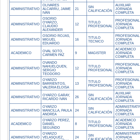
OLIVARES
AUXILIAR
SIN
ADMINISTRATIVO
ALCARRU, JAIME
21
JORNADA
CALIFICACIÓN
IVAN
COMPLETA
OSORIO
PROFESIONAL
OYARZO,
TITULO
ADMINISTRATIVO
12
JORNADA
CLAUDIO
PROFESIONAL
COMPLETA
ALEXANDER
OSORIO ROJAS,
PROFESIONAL
TITULO
ADMINISTRATIVO
MIGUEL
16
JORNADA
TECNICO
EDUARDO
COMPLETA
ACADEMICO
OVAL SOTO,
ACADEMICO
9
MAGISTER
JORNADA
CARMEN PAZ
COMPLETA
OVANDO
PROFESIONAL
NAHUELQUEN,
TITULO
ADMINISTRATIVO
12
JORNADA
SERGIO
PROFESIONAL
COMPLETA
TEODORO
OYARZO
PROFESIONAL
TITULO
ADMINISTRATIVO
BARRIENTOS,
13
JORNADA
PROFESIONAL
VALERIA ELOISA
COMPLETA
AUXILIAR
OYARZO GARAY,
SIN
ADMINISTRATIVO
26
JORNADA
RICARDO IVAN
CALIFICACIÓN
COMPLETA
OYARZO
ADMINISTRATI
SIN
ADMINISTRATIVO
MANCILLA, PAULA
24
JORNADA
CALIFICACIÓN
ANDREA
COMPLETA
OYARZO PEREZ,
ACADEMICO
TITULO
ACADEMICO
DANIEL
8
JORNADA
PROFESIONAL
SEGUNDO
COMPLETA
OYARZO
ADMINISTRATI
SIN
ADMINISTRATIVO
VELASQUEZ,
24
JORNADA
CALIFICACIÓN