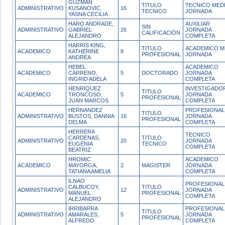
GUZMAN
TITULO
TECNICO MED
ADMINISTRATIVO
KUSANOVIC,
16
TECNICO
JORNADA
YASNA CECILIA
HARO ANDRADE,
AUXILIAR
SIN
ADMINISTRATIVO
GABRIEL
26
JORNADA
CALIFICACIÓN
ALEJANDRO
COMPLETA
HARRIS KING,
TITULO
ACADEMICO M
ACADEMICO
KATHERINE
8
PROFESIONAL
JORNADA
ANDREA
HEBEL
ACADEMICO
ACADEMICO
CARRENO,
5
DOCTORADO
JORNADA
INGRID ADELA
COMPLETA
HENRIQUEZ
INVESTIGADO
TITULO
ACADEMICO
TRONCOSO,
5
JORNADA
PROFESIONAL
JUAN MARCOS
COMPLETA
HERNANDEZ
PROFESIONAL
TITULO
ADMINISTRATIVO
BUSTOS, DANNIA
16
JORNADA
PROFESIONAL
DELMA
COMPLETA
HERRERA
TECNICO
CARDENAS,
TITULO
ADMINISTRATIVO
20
JORNADA
EUGENIA
TECNICO
COMPLETA
BEATRIZ
HROMIC
ACADEMICO
ACADEMICO
MAYORGA,
2
MAGISTER
JORNADA
TATIANA AMELIA
COMPLETA
ILNAO
PROFESIONAL
CALBUCOY,
TITULO
ADMINISTRATIVO
12
JORNADA
MANUEL
PROFESIONAL
COMPLETA
ALEJANDRO
IRRIBARRA
PROFESIONAL
TITULO
ADMINISTRATIVO
AMARALES,
5
JORNADA
PROFESIONAL
ALFREDO
COMPLETA