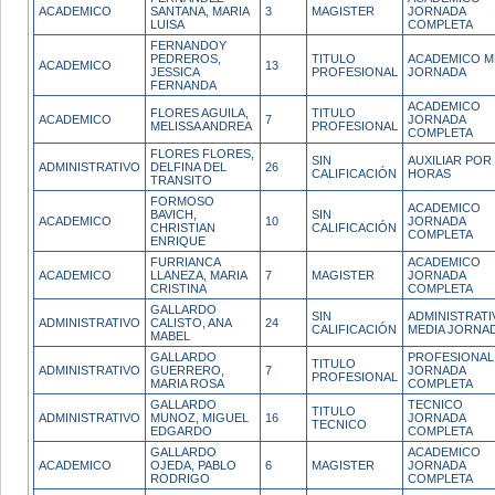
ACADEMICO
SANTANA, MARIA
3
MAGISTER
JORNADA
LUISA
COMPLETA
FERNANDOY
PEDREROS,
TITULO
ACADEMICO M
ACADEMICO
13
JESSICA
PROFESIONAL
JORNADA
FERNANDA
ACADEMICO
FLORES AGUILA,
TITULO
ACADEMICO
7
JORNADA
MELISSA ANDREA
PROFESIONAL
COMPLETA
FLORES FLORES,
SIN
AUXILIAR POR
ADMINISTRATIVO
DELFINA DEL
26
CALIFICACIÓN
HORAS
TRANSITO
FORMOSO
ACADEMICO
BAVICH,
SIN
ACADEMICO
10
JORNADA
CHRISTIAN
CALIFICACIÓN
COMPLETA
ENRIQUE
FURRIANCA
ACADEMICO
ACADEMICO
LLANEZA, MARIA
7
MAGISTER
JORNADA
CRISTINA
COMPLETA
GALLARDO
SIN
ADMINISTRATI
ADMINISTRATIVO
CALISTO, ANA
24
CALIFICACIÓN
MEDIA JORNA
MABEL
GALLARDO
PROFESIONAL
TITULO
ADMINISTRATIVO
GUERRERO,
7
JORNADA
PROFESIONAL
MARIA ROSA
COMPLETA
GALLARDO
TECNICO
TITULO
ADMINISTRATIVO
MUNOZ, MIGUEL
16
JORNADA
TECNICO
EDGARDO
COMPLETA
GALLARDO
ACADEMICO
ACADEMICO
OJEDA, PABLO
6
MAGISTER
JORNADA
RODRIGO
COMPLETA