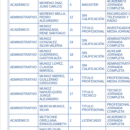
ACADEMICO
MORENO DIAZ,
ACADEMICO
3
MAGISTER
JORNADA
JUAN CARLOS
COMPLETA
MORENO MELLA,
ENCARGADO 
SIN
ADMINISTRATIVO
PEDRO
12
TELEVISION Y
CALIFICACIÓN
ALEJANDRO
RADIO
MUNOZ
TITULO
INVESTIGADO
ACADEMICO
ARRIAGADA,
11
PROFESIONAL
MEDIA JORNA
RENE SANTIAGO
MUNOZ
ADMINISTRATI
SIN
ADMINISTRATIVO
GONZALEZ,
24
JORNADA
CALIFICACIÓN
SILVIA VALERIA
COMPLETA
MUNOZ
AUXILIAR
SIN
ADMINISTRATIVO
GUERRERO,
18
JORNADA
CALIFICACIÓN
GASTON ALEX
COMPLETA
MUNOZ LOPEZ,
ADMINISTRATI
SIN
ADMINISTRATIVO
CLAUDIA
24
JORNADA
CALIFICACIÓN
MARISOL
COMPLETA
MUNOZ MIERES,
TITULO
PROFESIONAL
ADMINISTRATIVO
GUILLERMO
14
PROFESIONAL
MEDIA JORNA
GREGORIO
MUNOZ
TECNICO
NAHUELQUEN,
TITULO
ADMINISTRATIVO
17
JORNADA
JORGE
TECNICO
COMPLETA
ALEJANDRO
PROFESIONAL
MURCIA MUNOZ,
TITULO
ADMINISTRATIVO
5
JORNADA
SILVIA
PROFESIONAL
COMPLETA
MUTSCHKE
ACADEMICO
ACADEMICO
ORELLANA,
2
LICENCIADO
JORNADA
ERIKA ELISABETH
COMPLETA
NAGUELQUIN