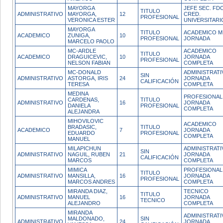
MAYORGA
JEFE SEC. FDO
TITULO
ADMINISTRATIVO
MAYORGA,
12
CRED.
PROFESIONAL
VERONICA ESTER
UNIVERSITARI
MAYORGA
TITULO
ACADEMICO M
ACADEMICO
ZUNIGA,
10
PROFESIONAL
JORNADA
MARCELO PAOLO
MC-ARDLE
ACADEMICO
TITULO
ACADEMICO
DRAGUICEVIC,
10
JORNADA
PROFESIONAL
NELSON FABIAN
COMPLETA
MC-DONALD
ADMINISTRATI
SIN
ADMINISTRATIVO
ASTORGA, IRIS
24
JORNADA
CALIFICACIÓN
TERESA
COMPLETA
MEDINA
PROFESIONAL
CARDENAS,
TITULO
ADMINISTRATIVO
16
JORNADA
DANIELA
PROFESIONAL
COMPLETA
ALEJANDRA
MIHOVILOVIC
ACADEMICO
BRADASIC,
TITULO
ACADEMICO
7
JORNADA
EDUARDO
PROFESIONAL
COMPLETA
MANUEL
MILAPICHUN
ADMINISTRATI
SIN
ADMINISTRATIVO
NAGUIL, RUBEN
21
JORNADA
CALIFICACIÓN
MARCOS
COMPLETA
MIMICA
PROFESIONAL
TITULO
ADMINISTRATIVO
MANSILLA,
16
JORNADA
PROFESIONAL
MARCOS ANDRES
COMPLETA
MIRANDA DIAZ,
TECNICO
TITULO
ADMINISTRATIVO
MANUEL
16
JORNADA
TECNICO
ALEJANDRO
COMPLETA
MIRANDA
ADMINISTRATI
MALDONADO,
SIN
ADMINISTRATIVO
24
JORNADA