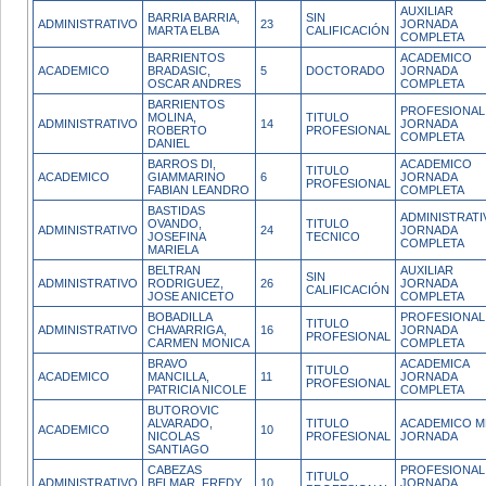
AUXILIAR
BARRIA BARRIA,
SIN
ADMINISTRATIVO
23
JORNADA
MARTA ELBA
CALIFICACIÓN
COMPLETA
BARRIENTOS
ACADEMICO
ACADEMICO
BRADASIC,
5
DOCTORADO
JORNADA
OSCAR ANDRES
COMPLETA
BARRIENTOS
PROFESIONAL
MOLINA,
TITULO
ADMINISTRATIVO
14
JORNADA
ROBERTO
PROFESIONAL
COMPLETA
DANIEL
BARROS DI,
ACADEMICO
TITULO
ACADEMICO
GIAMMARINO
6
JORNADA
PROFESIONAL
FABIAN LEANDRO
COMPLETA
BASTIDAS
ADMINISTRATI
OVANDO,
TITULO
ADMINISTRATIVO
24
JORNADA
JOSEFINA
TECNICO
COMPLETA
MARIELA
BELTRAN
AUXILIAR
SIN
ADMINISTRATIVO
RODRIGUEZ,
26
JORNADA
CALIFICACIÓN
JOSE ANICETO
COMPLETA
BOBADILLA
PROFESIONAL
TITULO
ADMINISTRATIVO
CHAVARRIGA,
16
JORNADA
PROFESIONAL
CARMEN MONICA
COMPLETA
BRAVO
ACADEMICA
TITULO
ACADEMICO
MANCILLA,
11
JORNADA
PROFESIONAL
PATRICIA NICOLE
COMPLETA
BUTOROVIC
ALVARADO,
TITULO
ACADEMICO M
ACADEMICO
10
NICOLAS
PROFESIONAL
JORNADA
SANTIAGO
CABEZAS
PROFESIONAL
TITULO
ADMINISTRATIVO
BELMAR, FREDY
10
JORNADA