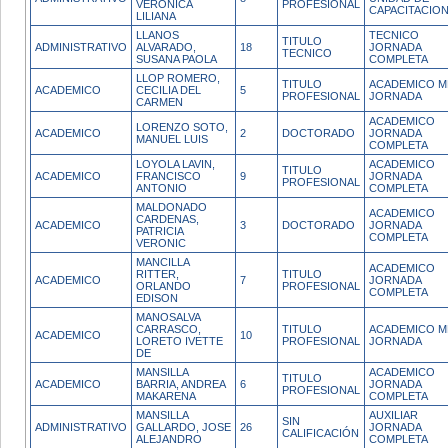
VERONICA
PROFESIONAL
CAPACITACIO
LILIANA
LLANOS
TECNICO
TITULO
ADMINISTRATIVO
ALVARADO,
18
JORNADA
TECNICO
SUSANA PAOLA
COMPLETA
LLOP ROMERO,
TITULO
ACADEMICO M
ACADEMICO
CECILIA DEL
5
PROFESIONAL
JORNADA
CARMEN
ACADEMICO
LORENZO SOTO,
ACADEMICO
2
DOCTORADO
JORNADA
MANUEL LUIS
COMPLETA
LOYOLA LAVIN,
ACADEMICO
TITULO
ACADEMICO
FRANCISCO
9
JORNADA
PROFESIONAL
ANTONIO
COMPLETA
MALDONADO
ACADEMICO
CARDENAS,
ACADEMICO
3
DOCTORADO
JORNADA
PATRICIA
COMPLETA
VERONIC
MANCILLA
ACADEMICO
RITTER,
TITULO
ACADEMICO
7
JORNADA
ORLANDO
PROFESIONAL
COMPLETA
EDISON
MANOSALVA
CARRASCO,
TITULO
ACADEMICO M
ACADEMICO
10
LORETO IVETTE
PROFESIONAL
JORNADA
DE
MANSILLA
ACADEMICO
TITULO
ACADEMICO
BARRIA, ANDREA
6
JORNADA
PROFESIONAL
MAKARENA
COMPLETA
MANSILLA
AUXILIAR
SIN
ADMINISTRATIVO
GALLARDO, JOSE
26
JORNADA
CALIFICACIÓN
ALEJANDRO
COMPLETA