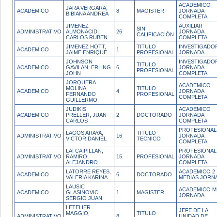
ACADEMICO
JARA VERGARA,
ACADEMICO
8
MAGISTER
JORNADA
BIBIANA ANDREA
COMPLETA
JIMENEZ
AUXILIAR
SIN
ADMINISTRATIVO
ALMONACID,
26
JORNADA
CALIFICACIÓN
CARLOS RUBEN
COMPLETA
JIMENEZ HOTT,
TITULO
INVESTIGADOR
ACADEMICO
1
JAIME ENRIQUE
PROFESIONAL
JORNADA
JOHNSON
INVESTIGADO
TITULO
ACADEMICO
GAVILAN, ERLING
6
JORNADA
PROFESIONAL
JOHN
COMPLETA
JORQUERA
ACADEMICO
MOLINA,
TITULO
ACADEMICO
4
JORNADA
FERNANDO
PROFESIONAL
COMPLETA
GUILLERMO
JUDIKIS
ACADEMICO
ACADEMICO
PRELLER, JUAN
2
DOCTORADO
JORNADA
CARLOS
COMPLETA
PROFESIONAL
LAGOS ARAYA,
TITULO
ADMINISTRATIVO
16
JORNADA
VICTOR DANIEL
TECNICO
COMPLETA
LAI CAIPILLAN,
PROFESIONAL
ADMINISTRATIVO
RAMIRO
15
PROFESIONAL
JORNADA
ALEJANDRO
COMPLETA
LATORRE REYES,
ACADEMICO 2
ACADEMICO
6
DOCTORADO
VALERIA KARINA
MEDIAS JORN
LAUSIC
ACADEMICO M
ACADEMICO
GLASINOVIC,
1
MAGISTER
JORNADA
SERGIO JUAN
LETELIER
JEFE DE LA
MAGGIO,
TITULO
ADMINISTRATIVO
8
UNIDAD DE