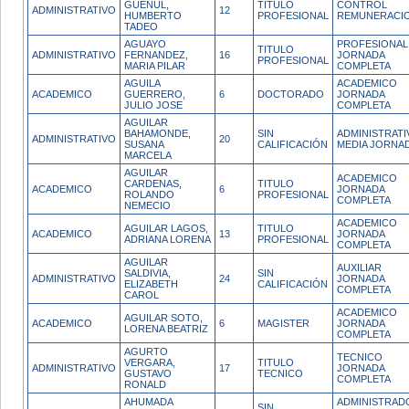
GUENUL,
TITULO
CONTROL
ADMINISTRATIVO
12
HUMBERTO
PROFESIONAL
REMUNERACI
TADEO
AGUAYO
PROFESIONAL
TITULO
ADMINISTRATIVO
FERNANDEZ,
16
JORNADA
PROFESIONAL
MARIA PILAR
COMPLETA
AGUILA
ACADEMICO
ACADEMICO
GUERRERO,
6
DOCTORADO
JORNADA
JULIO JOSE
COMPLETA
AGUILAR
BAHAMONDE,
SIN
ADMINISTRATI
ADMINISTRATIVO
20
SUSANA
CALIFICACIÓN
MEDIA JORNA
MARCELA
AGUILAR
ACADEMICO
CARDENAS,
TITULO
ACADEMICO
6
JORNADA
ROLANDO
PROFESIONAL
COMPLETA
NEMECIO
ACADEMICO
AGUILAR LAGOS,
TITULO
ACADEMICO
13
JORNADA
ADRIANA LORENA
PROFESIONAL
COMPLETA
AGUILAR
AUXILIAR
SALDIVIA,
SIN
ADMINISTRATIVO
24
JORNADA
ELIZABETH
CALIFICACIÓN
COMPLETA
CAROL
ACADEMICO
AGUILAR SOTO,
ACADEMICO
6
MAGISTER
JORNADA
LORENA BEATRIZ
COMPLETA
AGURTO
TECNICO
VERGARA,
TITULO
ADMINISTRATIVO
17
JORNADA
GUSTAVO
TECNICO
COMPLETA
RONALD
AHUMADA
ADMINISTRAD
SIN