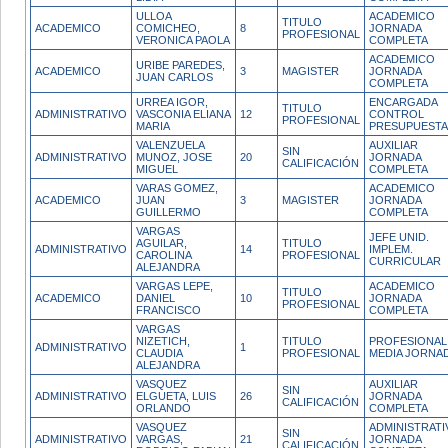
ULLOA
ACADEMICO
TITULO
ACADEMICO
COMICHEO,
8
JORNADA
PROFESIONAL
VERONICA PAOLA
COMPLETA
ACADEMICO
URIBE PAREDES,
ACADEMICO
3
MAGISTER
JORNADA
JUAN CARLOS
COMPLETA
URREA IGOR,
ENCARGADA
TITULO
ADMINISTRATIVO
VASCONIA ELIANA
12
CONTROL
PROFESIONAL
MARIA
PRESUPUESTA
VALENZUELA
AUXILIAR
SIN
ADMINISTRATIVO
MUNOZ, JOSE
20
JORNADA
CALIFICACIÓN
MIGUEL
COMPLETA
VARAS GOMEZ,
ACADEMICO
ACADEMICO
JUAN
3
MAGISTER
JORNADA
GUILLERMO
COMPLETA
VARGAS
JEFE UNID.
AGUILAR,
TITULO
ADMINISTRATIVO
14
IMPLEM.
CAROLINA
PROFESIONAL
CURRICULAR
ALEJANDRA
VARGAS LEPE,
ACADEMICO
TITULO
ACADEMICO
DANIEL
10
JORNADA
PROFESIONAL
FRANCISCO
COMPLETA
VARGAS
NIZETICH,
TITULO
PROFESIONAL
ADMINISTRATIVO
1
CLAUDIA
PROFESIONAL
MEDIA JORNA
ALEJANDRA
VASQUEZ
AUXILIAR
SIN
ADMINISTRATIVO
ELGUETA, LUIS
26
JORNADA
CALIFICACIÓN
ORLANDO
COMPLETA
VASQUEZ
ADMINISTRATI
SIN
ADMINISTRATIVO
VARGAS,
21
JORNADA
CALIFICACIÓN