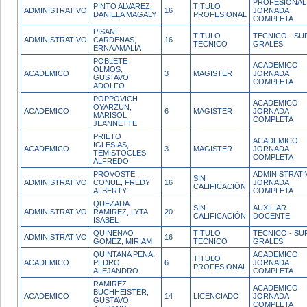
PROFESIONAL
PINTO ALVAREZ,
TITULO
ADMINISTRATIVO
16
JORNADA
DANIELA MAGALY
PROFESIONAL
COMPLETA
PISANI
TITULO
TECNICO - SUP
ADMINISTRATIVO
CARDENAS,
16
TECNICO
GRALES
ERNA AMALIA
POBLETE
ACADEMICO
OLMOS,
ACADEMICO
3
MAGISTER
JORNADA
GUSTAVO
COMPLETA
ADOLFO
POPPOVICH
ACADEMICO
OYARZUN,
ACADEMICO
6
MAGISTER
JORNADA
MARISOL
COMPLETA
JEANNETTE
PRIETO
ACADEMICO
IGLESIAS,
ACADEMICO
3
MAGISTER
JORNADA
TEMISTOCLES
COMPLETA
ALFREDO
PROVOSTE
ADMINISTRATI
SIN
ADMINISTRATIVO
CONUE, FREDY
16
JORNADA
CALIFICACIÓN
ALBERTY
COMPLETA
QUEZADA
SIN
AUXILIAR
ADMINISTRATIVO
RAMIREZ, LYTA
20
CALIFICACIÓN
DOCENTE
ISABEL
QUINENAO
TITULO
TECNICO - SUP
ADMINISTRATIVO
16
GOMEZ, MIRIAM
TECNICO
GRALES.
QUINTANA PENA,
ACADEMICO
TITULO
ACADEMICO
PEDRO
6
JORNADA
PROFESIONAL
ALEJANDRO
COMPLETA
RAMIREZ
ACADEMICO
BUCHHEISTER,
ACADEMICO
14
LICENCIADO
JORNADA
GUSTAVO
COMPLETA