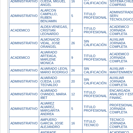
ADMINISTRATIVO
OJEDA, MIGUEL
16
SISTEMA CHIL
CALIFICACIÓN
ANGEL
COMPRAS
ALARCON
ADMINISTRAD
CAMPILLO,
TITULO
ADMINISTRATIVO
5
SERV.
RUBEN
PROFESIONAL
TECNOLOGIC
BENJAMIN
ALDEA VENEGAS,
ACADEMICO
TITULO
ACADEMICO
CRISTIAN
2
JORNADA
PROFESIONAL
LEONARDO
COMPLETA
ALMONACID
AUXILIAR
SIN
ADMINISTRATIVO
VIDAL, JOSE
26
JORNADA
CALIFICACIÓN
ORANGEL
COMPLETA
ALVARADO
ACADEMICO
ARTEAGA,
TITULO
ACADEMICO
9
JORNADA
MARLENE
PROFESIONAL
COMPLETA
MONICA
ALVARADO LEON,
SIN
AUXILIAR -
ADMINISTRATIVO
26
MARIO RODRIGO
CALIFICACIÓN
MANTENIMIEN
ALVARADO
AUXILIAR
SIN
ADMINISTRATIVO
OJEDA, LUIS
20
JORNADA
CALIFICACIÓN
TEOVALDO
COMPLETA
ALVARADO
ENCARGADA
TITULO
ADMINISTRATIVO
OVANDO, MARIA
12
ANALISIS Y EST
PROFESIONAL
IBET
FINANC.
ALVAREZ
PROFESIONAL
ALVAREZ,
TITULO
ADMINISTRATIVO
5
JORNADA
MARGARITA
PROFESIONAL
COMPLETA
ANDREA
AMPUERO
TECNICO
TITULO
ADMINISTRATIVO
GARCIA, JOSE
16
JORNADA
TECNICO
ALEJANDRO
COMPLETA
ANDRADE
ACADEMICO