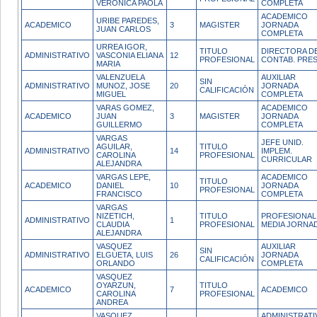
VERONICA PAOLA
COMPLETA
ACADEMICO
URIBE PAREDES,
ACADEMICO
3
MAGISTER
JORNADA
JUAN CARLOS
COMPLETA
URREA IGOR,
TITULO
DIRECTORA D
ADMINISTRATIVO
VASCONIA ELIANA
12
PROFESIONAL
CONTAB. PRES
MARIA
VALENZUELA
AUXILIAR
SIN
ADMINISTRATIVO
MUNOZ, JOSE
20
JORNADA
CALIFICACIÓN
MIGUEL
COMPLETA
VARAS GOMEZ,
ACADEMICO
ACADEMICO
JUAN
3
MAGISTER
JORNADA
GUILLERMO
COMPLETA
VARGAS
JEFE UNID.
AGUILAR,
TITULO
ADMINISTRATIVO
14
IMPLEM.
CAROLINA
PROFESIONAL
CURRICULAR
ALEJANDRA
VARGAS LEPE,
ACADEMICO
TITULO
ACADEMICO
DANIEL
10
JORNADA
PROFESIONAL
FRANCISCO
COMPLETA
VARGAS
NIZETICH,
TITULO
PROFESIONAL
ADMINISTRATIVO
1
CLAUDIA
PROFESIONAL
MEDIA JORNA
ALEJANDRA
VASQUEZ
AUXILIAR
SIN
ADMINISTRATIVO
ELGUETA, LUIS
26
JORNADA
CALIFICACIÓN
ORLANDO
COMPLETA
VASQUEZ
OYARZUN,
TITULO
ACADEMICO
7
ACADEMICO
CAROLINA
PROFESIONAL
ANDREA
VASQUEZ
ADMINISTRATI