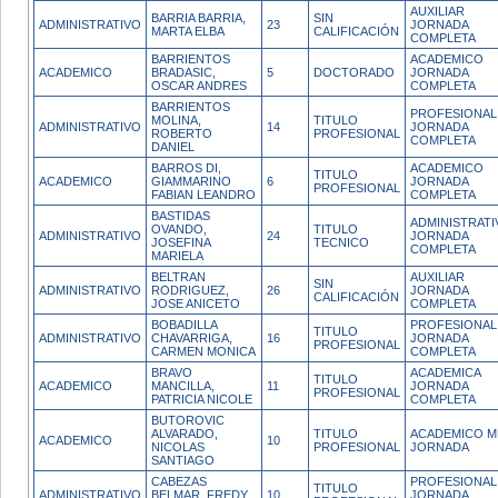
AUXILIAR
BARRIA BARRIA,
SIN
ADMINISTRATIVO
23
JORNADA
MARTA ELBA
CALIFICACIÓN
COMPLETA
BARRIENTOS
ACADEMICO
ACADEMICO
BRADASIC,
5
DOCTORADO
JORNADA
OSCAR ANDRES
COMPLETA
BARRIENTOS
PROFESIONAL
MOLINA,
TITULO
ADMINISTRATIVO
14
JORNADA
ROBERTO
PROFESIONAL
COMPLETA
DANIEL
BARROS DI,
ACADEMICO
TITULO
ACADEMICO
GIAMMARINO
6
JORNADA
PROFESIONAL
FABIAN LEANDRO
COMPLETA
BASTIDAS
ADMINISTRATI
OVANDO,
TITULO
ADMINISTRATIVO
24
JORNADA
JOSEFINA
TECNICO
COMPLETA
MARIELA
BELTRAN
AUXILIAR
SIN
ADMINISTRATIVO
RODRIGUEZ,
26
JORNADA
CALIFICACIÓN
JOSE ANICETO
COMPLETA
BOBADILLA
PROFESIONAL
TITULO
ADMINISTRATIVO
CHAVARRIGA,
16
JORNADA
PROFESIONAL
CARMEN MONICA
COMPLETA
BRAVO
ACADEMICA
TITULO
ACADEMICO
MANCILLA,
11
JORNADA
PROFESIONAL
PATRICIA NICOLE
COMPLETA
BUTOROVIC
ALVARADO,
TITULO
ACADEMICO M
ACADEMICO
10
NICOLAS
PROFESIONAL
JORNADA
SANTIAGO
CABEZAS
PROFESIONAL
TITULO
ADMINISTRATIVO
BELMAR, FREDY
10
JORNADA