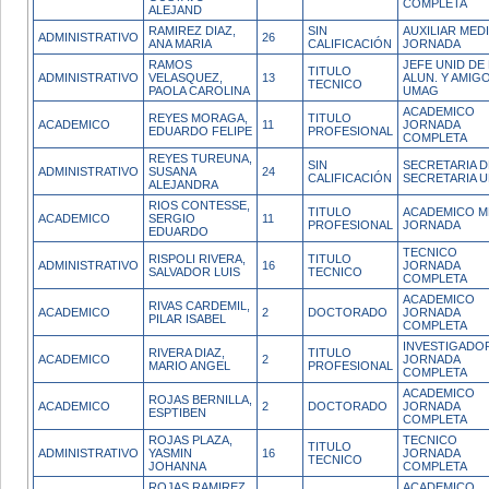
COMPLETA
ALEJAND
RAMIREZ DIAZ,
SIN
AUXILIAR MED
ADMINISTRATIVO
26
ANA MARIA
CALIFICACIÓN
JORNADA
RAMOS
JEFE UNID DE
TITULO
ADMINISTRATIVO
VELASQUEZ,
13
ALUN. Y AMIG
TECNICO
PAOLA CAROLINA
UMAG
ACADEMICO
REYES MORAGA,
TITULO
ACADEMICO
11
JORNADA
EDUARDO FELIPE
PROFESIONAL
COMPLETA
REYES TUREUNA,
SIN
SECRETARIA D
ADMINISTRATIVO
SUSANA
24
CALIFICACIÓN
SECRETARIA 
ALEJANDRA
RIOS CONTESSE,
TITULO
ACADEMICO M
ACADEMICO
SERGIO
11
PROFESIONAL
JORNADA
EDUARDO
TECNICO
RISPOLI RIVERA,
TITULO
ADMINISTRATIVO
16
JORNADA
SALVADOR LUIS
TECNICO
COMPLETA
ACADEMICO
RIVAS CARDEMIL,
ACADEMICO
2
DOCTORADO
JORNADA
PILAR ISABEL
COMPLETA
INVESTIGADO
RIVERA DIAZ,
TITULO
ACADEMICO
2
JORNADA
MARIO ANGEL
PROFESIONAL
COMPLETA
ACADEMICO
ROJAS BERNILLA,
ACADEMICO
2
DOCTORADO
JORNADA
ESPTIBEN
COMPLETA
ROJAS PLAZA,
TECNICO
TITULO
ADMINISTRATIVO
YASMIN
16
JORNADA
TECNICO
JOHANNA
COMPLETA
ROJAS RAMIREZ,
ACADEMICO