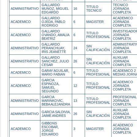
GALLARDO
TECNICO
TITULO
ADMINISTRATIVO
MUNOZ, MIGUEL
16
JORNADA
TECNICO
EDGARDO
COMPLETA
GALLARDO
ACADEMICO
ACADEMICO
OJEDA, PABLO
6
MAGISTER
JORNADA
RODRIGO
COMPLETA
GALLARDO
INVESTIGADO
TITULO
ACADEMICO
OVANDO, AMALIA
6
JORNADA
PROFESIONAL
BEATRIZ
COMPLETA
GALLARDO
ADMINISTRATI
SIN
ADMINISTRATIVO
PERANCHUAY,
24
JORNADA
CALIFICACIÓN
IRIS JEANETTE
COMPLETA
GALLARDO
AUXILIAR
SIN
ADMINISTRATIVO
SANCHEZ, JULIO
26
JORNADA
CALIFICACIÓN
CESAR
COMPLETA
GARAY AGUILAR,
TITULO
ACADEMICO 2
ACADEMICO
6
MARIO FABIAN
PROFESIONAL
MEDIAS JORN
GARCIA
ACADEMICO
ESPINOZA,
TITULO
ACADEMICO
12
JORNADA
SAMUEL
PROFESIONAL
COMPLETA
SEGUNDO
GARCIA
PROFESIONAL
TITULO
ADMINISTRATIVO
MARINKOVIC,
13
JORNADA
PROFESIONAL
BEBA ALEJANDRA
COMPLETA
AUXILIAR
GARCIA SALDIVIA,
SIN
ADMINISTRATIVO
26
JORNADA
JAIME ANDRES
CALIFICACIÓN
COMPLETA
GIBBONS
ACADEMICO
ESCOBAR,
ACADEMICO
3
MAGISTER
JORNADA
JORGE
COMPLETA
EDUARDO