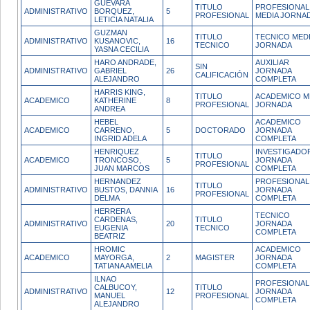
GUEVARA
TITULO
PROFESIONAL
ADMINISTRATIVO
BORQUEZ,
5
PROFESIONAL
MEDIA JORNA
LETICIA NATALIA
GUZMAN
TITULO
TECNICO MED
ADMINISTRATIVO
KUSANOVIC,
16
TECNICO
JORNADA
YASNA CECILIA
HARO ANDRADE,
AUXILIAR
SIN
ADMINISTRATIVO
GABRIEL
26
JORNADA
CALIFICACIÓN
ALEJANDRO
COMPLETA
HARRIS KING,
TITULO
ACADEMICO M
ACADEMICO
KATHERINE
8
PROFESIONAL
JORNADA
ANDREA
HEBEL
ACADEMICO
ACADEMICO
CARRENO,
5
DOCTORADO
JORNADA
INGRID ADELA
COMPLETA
HENRIQUEZ
INVESTIGADO
TITULO
ACADEMICO
TRONCOSO,
5
JORNADA
PROFESIONAL
JUAN MARCOS
COMPLETA
HERNANDEZ
PROFESIONAL
TITULO
ADMINISTRATIVO
BUSTOS, DANNIA
16
JORNADA
PROFESIONAL
DELMA
COMPLETA
HERRERA
TECNICO
CARDENAS,
TITULO
ADMINISTRATIVO
20
JORNADA
EUGENIA
TECNICO
COMPLETA
BEATRIZ
HROMIC
ACADEMICO
ACADEMICO
MAYORGA,
2
MAGISTER
JORNADA
TATIANA AMELIA
COMPLETA
ILNAO
PROFESIONAL
CALBUCOY,
TITULO
ADMINISTRATIVO
12
JORNADA
MANUEL
PROFESIONAL
COMPLETA
ALEJANDRO