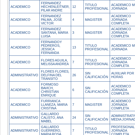
FERNANDEZ
TITULO
ACADEMICO M
ACADEMICO
HECHENLEITNER,
12
PROFESIONAL
JORNADA
PILAR ANDRE
FERNANDEZ
ACADEMICO
ACADEMICO
PALMA, JOSE
4
MAGISTER
JORNADA
VICTOR
COMPLETA
FERNANDEZ
ACADEMICO
ACADEMICO
SANTANA, MARIA
3
MAGISTER
JORNADA
LUISA
COMPLETA
FERNANDOY
PEDREROS,
TITULO
ACADEMICO M
ACADEMICO
13
JESSICA
PROFESIONAL
JORNADA
FERNANDA
ACADEMICO
FLORES AGUILA,
TITULO
ACADEMICO
7
JORNADA
MELISSA ANDREA
PROFESIONAL
COMPLETA
FLORES FLORES,
SIN
AUXILIAR POR
ADMINISTRATIVO
DELFINA DEL
26
CALIFICACIÓN
HORAS
TRANSITO
FORMOSO
ACADEMICO
BAVICH,
SIN
ACADEMICO
6
JORNADA
CHRISTIAN
CALIFICACIÓN
COMPLETA
ENRIQUE
FURRIANCA
ACADEMICO
ACADEMICO
LLANEZA, MARIA
7
MAGISTER
JORNADA
CRISTINA
COMPLETA
GALLARDO
SIN
ADMINISTRATI
ADMINISTRATIVO
CALISTO, ANA
24
CALIFICACIÓN
MEDIA JORNA
MABEL
GALLARDO
PROFESIONAL
TITULO
ADMINISTRATIVO
GUERRERO,
7
JORNADA
PROFESIONAL
MARIA ROSA
COMPLETA