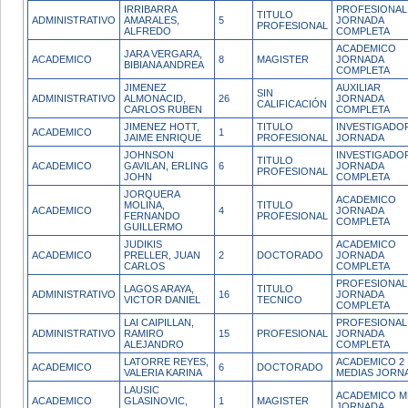
IRRIBARRA
PROFESIONAL
TITULO
ADMINISTRATIVO
AMARALES,
5
JORNADA
PROFESIONAL
ALFREDO
COMPLETA
ACADEMICO
JARA VERGARA,
ACADEMICO
8
MAGISTER
JORNADA
BIBIANA ANDREA
COMPLETA
JIMENEZ
AUXILIAR
SIN
ADMINISTRATIVO
ALMONACID,
26
JORNADA
CALIFICACIÓN
CARLOS RUBEN
COMPLETA
JIMENEZ HOTT,
TITULO
INVESTIGADOR
ACADEMICO
1
JAIME ENRIQUE
PROFESIONAL
JORNADA
JOHNSON
INVESTIGADO
TITULO
ACADEMICO
GAVILAN, ERLING
6
JORNADA
PROFESIONAL
JOHN
COMPLETA
JORQUERA
ACADEMICO
MOLINA,
TITULO
ACADEMICO
4
JORNADA
FERNANDO
PROFESIONAL
COMPLETA
GUILLERMO
JUDIKIS
ACADEMICO
ACADEMICO
PRELLER, JUAN
2
DOCTORADO
JORNADA
CARLOS
COMPLETA
PROFESIONAL
LAGOS ARAYA,
TITULO
ADMINISTRATIVO
16
JORNADA
VICTOR DANIEL
TECNICO
COMPLETA
LAI CAIPILLAN,
PROFESIONAL
ADMINISTRATIVO
RAMIRO
15
PROFESIONAL
JORNADA
ALEJANDRO
COMPLETA
LATORRE REYES,
ACADEMICO 2
ACADEMICO
6
DOCTORADO
VALERIA KARINA
MEDIAS JORN
LAUSIC
ACADEMICO M
ACADEMICO
GLASINOVIC,
1
MAGISTER
JORNADA