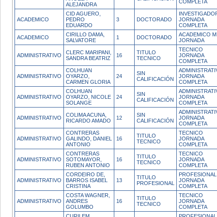
COMPLETA
ALEJANDRA
CID AGUERO,
INVESTIGADO
ACADEMICO
PEDRO
3
DOCTORADO
JORNADA
EDUARDO
COMPLETA
CIRILLO DAMA,
ACADEMICO M
ACADEMICO
1
DOCTORADO
SALVATORE
JORNADA
TECNICO
CLERC MARIPANI,
TITULO
ADMINISTRATIVO
16
JORNADA
SANDRA BEATRIZ
TECNICO
COMPLETA
COLHUAN
ADMINISTRATI
SIN
ADMINISTRATIVO
OYARZO,
24
JORNADA
CALIFICACIÓN
CARMEN GLORIA
COMPLETA
COLHUAN
ADMINISTRATI
SIN
ADMINISTRATIVO
OYARZO, NICOLE
24
JORNADA
CALIFICACIÓN
SOLANGE
COMPLETA
ADMINISTRATI
COLIMA ACUNA,
SIN
ADMINISTRATIVO
12
JORNADA
RICARDO AMADO
CALIFICACIÓN
COMPLETA
CONTRERAS
TECNICO
TITULO
ADMINISTRATIVO
GALINDO, DANIEL
16
JORNADA
TECNICO
ANTONIO
COMPLETA
CONTRERAS
TECNICO
TITULO
ADMINISTRATIVO
SOTOMAYOR,
16
JORNADA
TECNICO
RUBEN ANTONIO
COMPLETA
CORDEIRO DE,
PROFESIONAL
TITULO
ADMINISTRATIVO
BARROS ISABEL
13
JORNADA
PROFESIONAL
CRISTINA
COMPLETA
COSTA WAGNER,
TECNICO
TITULO
ADMINISTRATIVO
ANDRES
16
JORNADA
TECNICO
GOLUMBO
COMPLETA
CURILEM
PROFESIONAL