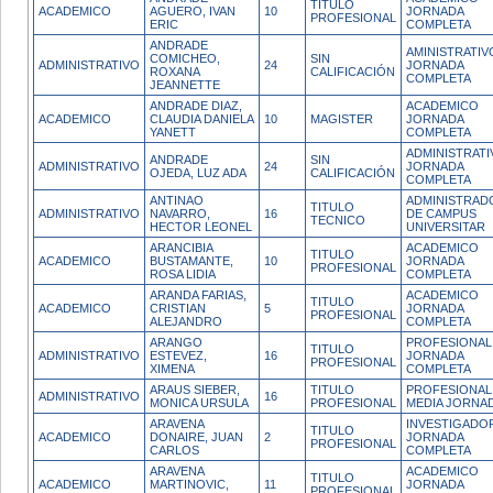
TITULO
ACADEMICO
AGUERO, IVAN
10
JORNADA
PROFESIONAL
ERIC
COMPLETA
ANDRADE
AMINISTRATIV
COMICHEO,
SIN
ADMINISTRATIVO
24
JORNADA
ROXANA
CALIFICACIÓN
COMPLETA
JEANNETTE
ANDRADE DIAZ,
ACADEMICO
ACADEMICO
CLAUDIA DANIELA
10
MAGISTER
JORNADA
YANETT
COMPLETA
ADMINISTRATI
ANDRADE
SIN
ADMINISTRATIVO
24
JORNADA
OJEDA, LUZ ADA
CALIFICACIÓN
COMPLETA
ANTINAO
ADMINISTRAD
TITULO
ADMINISTRATIVO
NAVARRO,
16
DE CAMPUS
TECNICO
HECTOR LEONEL
UNIVERSITAR
ARANCIBIA
ACADEMICO
TITULO
ACADEMICO
BUSTAMANTE,
10
JORNADA
PROFESIONAL
ROSA LIDIA
COMPLETA
ARANDA FARIAS,
ACADEMICO
TITULO
ACADEMICO
CRISTIAN
5
JORNADA
PROFESIONAL
ALEJANDRO
COMPLETA
ARANGO
PROFESIONAL
TITULO
ADMINISTRATIVO
ESTEVEZ,
16
JORNADA
PROFESIONAL
XIMENA
COMPLETA
ARAUS SIEBER,
TITULO
PROFESIONAL
ADMINISTRATIVO
16
MONICA URSULA
PROFESIONAL
MEDIA JORNA
ARAVENA
INVESTIGADO
TITULO
ACADEMICO
DONAIRE, JUAN
2
JORNADA
PROFESIONAL
CARLOS
COMPLETA
ARAVENA
ACADEMICO
TITULO
ACADEMICO
MARTINOVIC,
11
JORNADA
PROFESIONAL