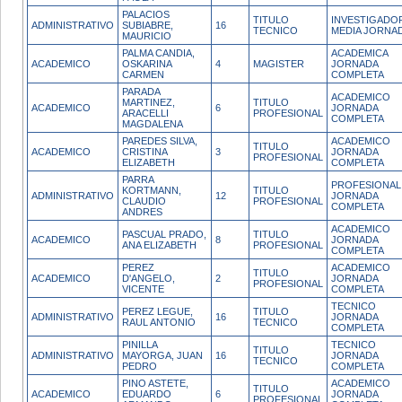
PALACIOS
TITULO
INVESTIGADO
ADMINISTRATIVO
SUBIABRE,
16
TECNICO
MEDIA JORNA
MAURICIO
PALMA CANDIA,
ACADEMICA
ACADEMICO
OSKARINA
4
MAGISTER
JORNADA
CARMEN
COMPLETA
PARADA
ACADEMICO
MARTINEZ,
TITULO
ACADEMICO
6
JORNADA
ARACELLI
PROFESIONAL
COMPLETA
MAGDALENA
PAREDES SILVA,
ACADEMICO
TITULO
ACADEMICO
CRISTINA
3
JORNADA
PROFESIONAL
ELIZABETH
COMPLETA
PARRA
PROFESIONAL
KORTMANN,
TITULO
ADMINISTRATIVO
12
JORNADA
CLAUDIO
PROFESIONAL
COMPLETA
ANDRES
ACADEMICO
PASCUAL PRADO,
TITULO
ACADEMICO
8
JORNADA
ANA ELIZABETH
PROFESIONAL
COMPLETA
PEREZ
ACADEMICO
TITULO
ACADEMICO
D'ANGELO,
2
JORNADA
PROFESIONAL
VICENTE
COMPLETA
TECNICO
PEREZ LEGUE,
TITULO
ADMINISTRATIVO
16
JORNADA
RAUL ANTONIO
TECNICO
COMPLETA
PINILLA
TECNICO
TITULO
ADMINISTRATIVO
MAYORGA, JUAN
16
JORNADA
TECNICO
PEDRO
COMPLETA
PINO ASTETE,
ACADEMICO
TITULO
ACADEMICO
EDUARDO
6
JORNADA
PROFESIONAL