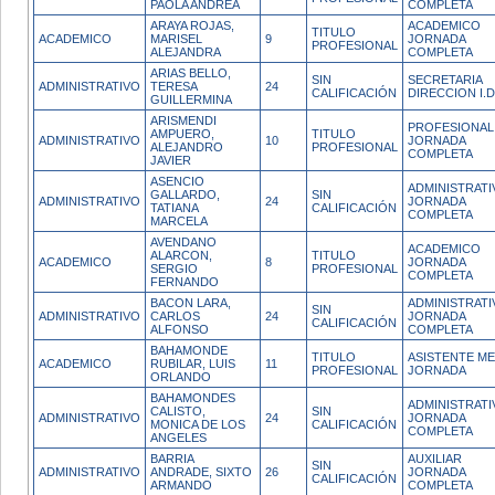
PAOLA ANDREA
COMPLETA
ARAYA ROJAS,
ACADEMICO
TITULO
ACADEMICO
MARISEL
9
JORNADA
PROFESIONAL
ALEJANDRA
COMPLETA
ARIAS BELLO,
SIN
SECRETARIA
ADMINISTRATIVO
TERESA
24
CALIFICACIÓN
DIRECCION I.D
GUILLERMINA
ARISMENDI
PROFESIONAL
AMPUERO,
TITULO
ADMINISTRATIVO
10
JORNADA
ALEJANDRO
PROFESIONAL
COMPLETA
JAVIER
ASENCIO
ADMINISTRATI
GALLARDO,
SIN
ADMINISTRATIVO
24
JORNADA
TATIANA
CALIFICACIÓN
COMPLETA
MARCELA
AVENDANO
ACADEMICO
ALARCON,
TITULO
ACADEMICO
8
JORNADA
SERGIO
PROFESIONAL
COMPLETA
FERNANDO
BACON LARA,
ADMINISTRATI
SIN
ADMINISTRATIVO
CARLOS
24
JORNADA
CALIFICACIÓN
ALFONSO
COMPLETA
BAHAMONDE
TITULO
ASISTENTE ME
ACADEMICO
RUBILAR, LUIS
11
PROFESIONAL
JORNADA
ORLANDO
BAHAMONDES
ADMINISTRATI
CALISTO,
SIN
ADMINISTRATIVO
24
JORNADA
MONICA DE LOS
CALIFICACIÓN
COMPLETA
ANGELES
BARRIA
AUXILIAR
SIN
ADMINISTRATIVO
ANDRADE, SIXTO
26
JORNADA
CALIFICACIÓN
ARMANDO
COMPLETA