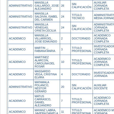
MANSILLA
AUXILIAR
SIN
ADMINISTRATIVO
GALLARDO, JOSE
26
JORNADA
CALIFICACIÓN
ALEJANDRO
COMPLETA
MANSILLA
TITULO
ADMINISTRATI
ADMINISTRATIVO
SALDIVIA, ISABEL
24
TECNICO
MEDIA JORNA
DEL CARMEN
MANSILLA
ADMINISTRATI
SIN
ADMINISTRATIVO
VENEGAS,
24
JORNADA
CALIFICACIÓN
ORIETA CECILIA
COMPLETA
MANSILLA
ACADEMICO
ACADEMICO
VILLARROEL,
2
DOCTORADO
JORNADA
JOSE EDMUNDO
COMPLETA
INVESTIGADO
MARTIN _,
TITULO
ACADEMICO
3
JORNADA
FABIANA MARIA
PROFESIONAL
COMPLETA
MARTINEZ
ACADEMICO
ALARCON,
TITULO
ACADEMICO
10
JORNADA
CAROLINA DEL
PROFESIONAL
COMPLETA
ROSAR
MASSARDO
INVESTIGADOR
ACADEMICO
VEGA, CRISTINA
4
DOCTORADO
JORNADA
ELVIRA
MATAMALA
POLANCO,
SIN
AUXILIAR
ADMINISTRATIVO
20
NESTOR
CALIFICACIÓN
DOCENTE
GERARD
MATUS
ACADEMICO
CARRASCO,
TITULO
ACADEMICO
7
JORNADA
DANIEL
PROFESIONAL
COMPLETA
ALEJANDRO
MAYANZ LABRA,
TITULO
ACADEMICO M
ACADEMICO
11
JAVIERA DANIELA
PROFESIONAL
JORNADA