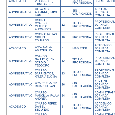
ACADEMICO
VILLARROEL,
6
INVESTIGADO
PROFESIONAL
JAIME ANDRES
OLIVARES
AUXILIAR
SIN
ADMINISTRATIVO
ALCARRU, JAIME
21
JORNADA
CALIFICACIÓN
IVAN
COMPLETA
OSORIO
PROFESIONAL
OYARZO,
TITULO
ADMINISTRATIVO
12
JORNADA
CLAUDIO
PROFESIONAL
COMPLETA
ALEXANDER
OSORIO ROJAS,
PROFESIONAL
ADMINISTRATIVO
MIGUEL
16
PROFESIONAL
JORNADA
EDUARDO
COMPLETA
ACADEMICO
OVAL SOTO,
ACADEMICO
6
MAGISTER
JORNADA
CARMEN PAZ
COMPLETA
OVANDO
PROFESIONAL
NAHUELQUEN,
TITULO
ADMINISTRATIVO
12
JORNADA
SERGIO
PROFESIONAL
COMPLETA
TEODORO
OYARZO
PROFESIONAL
TITULO
ADMINISTRATIVO
BARRIENTOS,
13
JORNADA
PROFESIONAL
VALERIA ELOISA
COMPLETA
AUXILIAR
OYARZO GARAY,
SIN
ADMINISTRATIVO
26
JORNADA
RICARDO IVAN
CALIFICACIÓN
COMPLETA
OYARZO
ADMINISTRATI
SIN
ADMINISTRATIVO
MANCILLA, PAULA
24
JORNADA
CALIFICACIÓN
ANDREA
COMPLETA
OYARZO PEREZ,
ACADEMICO
TITULO
ACADEMICO
DANIEL
8
JORNADA
PROFESIONAL
SEGUNDO
COMPLETA
OYARZO
ADMINISTRATI