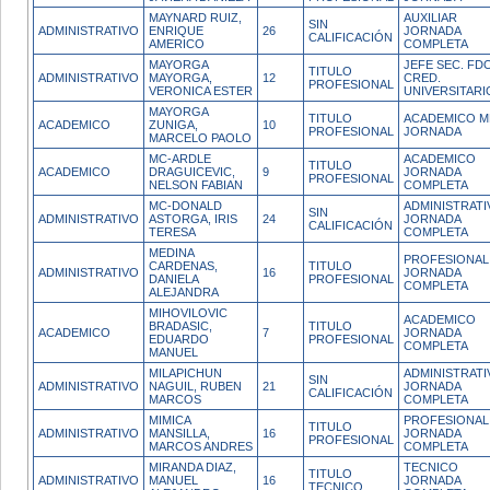
MAYNARD RUIZ,
AUXILIAR
SIN
ADMINISTRATIVO
ENRIQUE
26
JORNADA
CALIFICACIÓN
AMERICO
COMPLETA
MAYORGA
JEFE SEC. FDO
TITULO
ADMINISTRATIVO
MAYORGA,
12
CRED.
PROFESIONAL
VERONICA ESTER
UNIVERSITARI
MAYORGA
TITULO
ACADEMICO M
ACADEMICO
ZUNIGA,
10
PROFESIONAL
JORNADA
MARCELO PAOLO
MC-ARDLE
ACADEMICO
TITULO
ACADEMICO
DRAGUICEVIC,
9
JORNADA
PROFESIONAL
NELSON FABIAN
COMPLETA
MC-DONALD
ADMINISTRATI
SIN
ADMINISTRATIVO
ASTORGA, IRIS
24
JORNADA
CALIFICACIÓN
TERESA
COMPLETA
MEDINA
PROFESIONAL
CARDENAS,
TITULO
ADMINISTRATIVO
16
JORNADA
DANIELA
PROFESIONAL
COMPLETA
ALEJANDRA
MIHOVILOVIC
ACADEMICO
BRADASIC,
TITULO
ACADEMICO
7
JORNADA
EDUARDO
PROFESIONAL
COMPLETA
MANUEL
MILAPICHUN
ADMINISTRATI
SIN
ADMINISTRATIVO
NAGUIL, RUBEN
21
JORNADA
CALIFICACIÓN
MARCOS
COMPLETA
MIMICA
PROFESIONAL
TITULO
ADMINISTRATIVO
MANSILLA,
16
JORNADA
PROFESIONAL
MARCOS ANDRES
COMPLETA
MIRANDA DIAZ,
TECNICO
TITULO
ADMINISTRATIVO
MANUEL
16
JORNADA
TECNICO