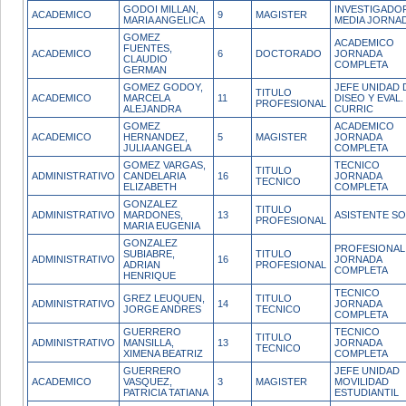
GODOI MILLAN,
INVESTIGADO
ACADEMICO
9
MAGISTER
MARIA ANGELICA
MEDIA JORNA
GOMEZ
ACADEMICO
FUENTES,
ACADEMICO
6
DOCTORADO
JORNADA
CLAUDIO
COMPLETA
GERMAN
GOMEZ GODOY,
JEFE UNIDAD 
TITULO
ACADEMICO
MARCELA
11
DISEO Y EVAL.
PROFESIONAL
ALEJANDRA
CURRIC
GOMEZ
ACADEMICO
ACADEMICO
HERNANDEZ,
5
MAGISTER
JORNADA
JULIA ANGELA
COMPLETA
GOMEZ VARGAS,
TECNICO
TITULO
ADMINISTRATIVO
CANDELARIA
16
JORNADA
TECNICO
ELIZABETH
COMPLETA
GONZALEZ
TITULO
ADMINISTRATIVO
MARDONES,
13
ASISTENTE SO
PROFESIONAL
MARIA EUGENIA
GONZALEZ
PROFESIONAL
SUBIABRE,
TITULO
ADMINISTRATIVO
16
JORNADA
ADRIAN
PROFESIONAL
COMPLETA
HENRIQUE
TECNICO
GREZ LEUQUEN,
TITULO
ADMINISTRATIVO
14
JORNADA
JORGE ANDRES
TECNICO
COMPLETA
GUERRERO
TECNICO
TITULO
ADMINISTRATIVO
MANSILLA,
13
JORNADA
TECNICO
XIMENA BEATRIZ
COMPLETA
GUERRERO
JEFE UNIDAD
ACADEMICO
VASQUEZ,
3
MAGISTER
MOVILIDAD
PATRICIA TATIANA
ESTUDIANTIL