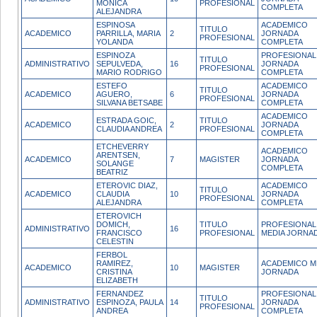
MONICA
PROFESIONAL
COMPLETA
ALEJANDRA
ESPINOSA
ACADEMICO
TITULO
ACADEMICO
PARRILLA, MARIA
2
JORNADA
PROFESIONAL
YOLANDA
COMPLETA
ESPINOZA
PROFESIONAL
TITULO
ADMINISTRATIVO
SEPULVEDA,
16
JORNADA
PROFESIONAL
MARIO RODRIGO
COMPLETA
ESTEFO
ACADEMICO
TITULO
ACADEMICO
AGUERO,
6
JORNADA
PROFESIONAL
SILVANA BETSABE
COMPLETA
ACADEMICO
ESTRADA GOIC,
TITULO
ACADEMICO
2
JORNADA
CLAUDIA ANDREA
PROFESIONAL
COMPLETA
ETCHEVERRY
ACADEMICO
ARENTSEN,
ACADEMICO
7
MAGISTER
JORNADA
SOLANGE
COMPLETA
BEATRIZ
ETEROVIC DIAZ,
ACADEMICO
TITULO
ACADEMICO
CLAUDIA
10
JORNADA
PROFESIONAL
ALEJANDRA
COMPLETA
ETEROVICH
DOMICH,
TITULO
PROFESIONAL
ADMINISTRATIVO
16
FRANCISCO
PROFESIONAL
MEDIA JORNA
CELESTIN
FERBOL
RAMIREZ,
ACADEMICO M
ACADEMICO
10
MAGISTER
CRISTINA
JORNADA
ELIZABETH
FERNANDEZ
PROFESIONAL
TITULO
ADMINISTRATIVO
ESPINOZA, PAULA
14
JORNADA
PROFESIONAL
ANDREA
COMPLETA