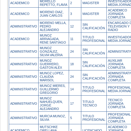
MORELLO
INVESTIGADO
ACADEMICO
2
MAGISTER
REPETTO, FLAVIA
MEDIA JORNA
ACADEMICO
MORENO DIAZ,
ACADEMICO
3
MAGISTER
JORNADA
JUAN CARLOS
COMPLETA
MORENO MELLA,
ENCARGADO 
SIN
ADMINISTRATIVO
PEDRO
12
TELEVISION Y
CALIFICACIÓN
ALEJANDRO
RADIO
MUNOZ
TITULO
INVESTIGADO
ACADEMICO
ARRIAGADA,
11
PROFESIONAL
MEDIA JORNA
RENE SANTIAGO
MUNOZ
SIN
ADMINISTRATIVO
GONZALEZ,
24
ADMINISTRATI
CALIFICACIÓN
SILVIA VALERIA
MUNOZ
AUXILIAR
SIN
ADMINISTRATIVO
GUERRERO,
18
JORNADA
CALIFICACIÓN
GASTON ALEX
COMPLETA
MUNOZ LOPEZ,
ADMINISTRATI
SIN
ADMINISTRATIVO
CLAUDIA
24
JORNADA
CALIFICACIÓN
MARISOL
COMPLETA
MUNOZ MIERES,
TITULO
PROFESIONAL
ADMINISTRATIVO
GUILLERMO
14
PROFESIONAL
MEDIA JORNA
GREGORIO
MUNOZ
TECNICO
NAHUELQUEN,
TITULO
ADMINISTRATIVO
17
JORNADA
JORGE
TECNICO
COMPLETA
ALEJANDRO
PROFESIONAL
MURCIA MUNOZ,
TITULO
ADMINISTRATIVO
5
JORNADA
SILVIA
PROFESIONAL
COMPLETA
MUTSCHKE
ACADEMICO
ACADEMICO
ORELLANA,
2
LICENCIADO
JORNADA