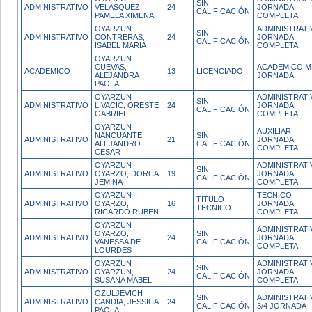
SIN
ADMINISTRATIVO
VELASQUEZ,
24
JORNADA
CALIFICACIÓN
PAMELA XIMENA
COMPLETA
OYARZUN
ADMINISTRATI
SIN
ADMINISTRATIVO
CONTRERAS,
24
JORNADA
CALIFICACIÓN
ISABEL MARIA
COMPLETA
OYARZUN
CUEVAS,
ACADEMICO M
ACADEMICO
13
LICENCIADO
ALEJANDRA
JORNADA
PAOLA
OYARZUN
ADMINISTRATI
SIN
ADMINISTRATIVO
LIVACIC, ORESTE
24
JORNADA
CALIFICACIÓN
GABRIEL
COMPLETA
OYARZUN
AUXILIAR
NANCUANTE,
SIN
ADMINISTRATIVO
21
JORNADA
ALEJANDRO
CALIFICACIÓN
COMPLETA
CESAR
OYARZUN
ADMINISTRATI
SIN
ADMINISTRATIVO
OYARZO, DORCA
19
JORNADA
CALIFICACIÓN
JEMINA
COMPLETA
OYARZUN
TECNICO
TITULO
ADMINISTRATIVO
OYARZO,
16
JORNADA
TECNICO
RICARDO RUBEN
COMPLETA
OYARZUN
ADMINISTRATI
OYARZO,
SIN
ADMINISTRATIVO
24
JORNADA
VANESSA DE
CALIFICACIÓN
COMPLETA
LOURDES
OYARZUN
ADMINISTRATI
SIN
ADMINISTRATIVO
OYARZUN,
24
JORNADA
CALIFICACIÓN
SUSANA MABEL
COMPLETA
OZULJEVICH
SIN
ADMINISTRATI
ADMINISTRATIVO
CANDIA, JESSICA
24
CALIFICACIÓN
3/4 JORNADA
PAOLA