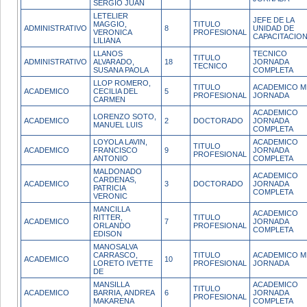
SERGIO JUAN
LETELIER
JEFE DE LA
MAGGIO,
TITULO
ADMINISTRATIVO
8
UNIDAD DE
VERONICA
PROFESIONAL
CAPACITACIO
LILIANA
LLANOS
TECNICO
TITULO
ADMINISTRATIVO
ALVARADO,
18
JORNADA
TECNICO
SUSANA PAOLA
COMPLETA
LLOP ROMERO,
TITULO
ACADEMICO M
ACADEMICO
CECILIA DEL
5
PROFESIONAL
JORNADA
CARMEN
ACADEMICO
LORENZO SOTO,
ACADEMICO
2
DOCTORADO
JORNADA
MANUEL LUIS
COMPLETA
LOYOLA LAVIN,
ACADEMICO
TITULO
ACADEMICO
FRANCISCO
9
JORNADA
PROFESIONAL
ANTONIO
COMPLETA
MALDONADO
ACADEMICO
CARDENAS,
ACADEMICO
3
DOCTORADO
JORNADA
PATRICIA
COMPLETA
VERONIC
MANCILLA
ACADEMICO
RITTER,
TITULO
ACADEMICO
7
JORNADA
ORLANDO
PROFESIONAL
COMPLETA
EDISON
MANOSALVA
CARRASCO,
TITULO
ACADEMICO M
ACADEMICO
10
LORETO IVETTE
PROFESIONAL
JORNADA
DE
MANSILLA
ACADEMICO
TITULO
ACADEMICO
BARRIA, ANDREA
6
JORNADA
PROFESIONAL
MAKARENA
COMPLETA