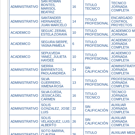
SAN ROMAN
TECNICO
BONTES,
TITULO
ADMINISTRATIVO
16
JORNADA
MARISOL
TECNICO
COMPLETA
BEATRIZ
SANTANDER
ENCARGADO
TITULO
ADMINISTRATIVO
HERNANDEZ,
14
CONTROL
PROFESIONAL
JUAN MARCELO
PROYECTOS
SEGUIC ZERAN,
TITULO
ACADEMICO M
ACADEMICO
10
ESTELA ZORAYA
PROFESIONAL
JORNADA
ACADEMICO
SEGURA SIERPE,
TITULO
ACADEMICO
6
JORNADA
YASNA PAMELA
PROFESIONAL
COMPLETA
SEPULVEDA
ACADEMICO
TITULO
ACADEMICO
YANEZ, JULIETA
10
JORNADA
PROFESIONAL
HAYDEE
COMPLETA
SIERRA
ADMINISTRATI
SIN
ADMINISTRATIVO
BARRIENTOS,
24
JORNADA
CALIFICACIÓN
PAOLA ANDREA
COMPLETA
SILVA
PROFESIONAL
TITULO
ADMINISTRATIVO
GUERRERO,
13
JORNADA
PROFESIONAL
XIMENA ROSA
COMPLETA
SILVA OJEDA,
TECNICO
TITULO
ADMINISTRATIVO
JESSICA DEL
16
JORNADA
TECNICO
CARMEN
COMPLETA
SOLIS
AUXILIAR
SIN
ADMINISTRATIVO
GONZALEZ, JOSE
22
JORNADA
CALIFICACIÓN
LUIS
COMPLETA
SOLIS
AUXILIAR
SIN
ADMINISTRATIVO
VELASQUEZ, LUIS
26
JORNADA
CALIFICACIÓN
ALBERTO
COMPLETA
SOTO BARRIA,
TITULO
AUXILIAR MED
ADMINISTRATIVO
CLAUDIA
26