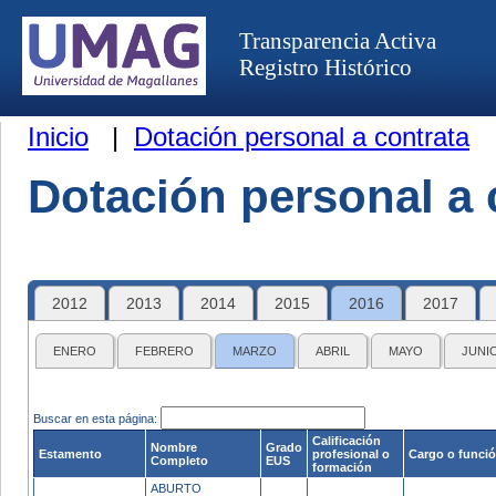
Transparencia Activa
Registro Histórico
Inicio
|
Dotación personal a contrata
Dotación personal a 
2012
2013
2014
2015
2016
2017
ENERO
FEBRERO
MARZO
ABRIL
MAYO
JUNI
Buscar en esta página:
Calificación
Nombre
Grado
Estamento
profesional o
Cargo o funci
Completo
EUS
formación
ABURTO