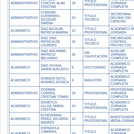
TITULO
ADMINISTRATIVO
CHACON, ALAN
16
JORNADA
PROFESIONAL
CRISTIAN
COMPLETA
CURINAN
SECRETARIA
GUERRERO,
TITULO
ADMINISTRATIVO
24
DECANO FAC
SOLEDAD
TECNICO
CIENCIAS
XIMENA
DIAZ AGUILAR,
TITULO
ACADEMICO M
ACADEMICO
10
PATRICIA MARINA
PROFESIONAL
JORNADA
DIAZ DIAZ,
ENCARGADA
TITULO
ADMINISTRATIVO
PATRICIA DE
16
CONTROL
TECNICO
LOURDES
PROYECTOS
DIAZ MACHMAR,
AUXILIAR
SIN
ADMINISTRATIVO
PATRICIO
26
JORNADA
CALIFICACIÓN
BELISARIO
COMPLETA
ACADEMICO
DIAZ OCHOA,
ACADEMICO
5
DOCTORADO
JORNADA
JAVIER AUGUSTO
COMPLETA
ACADEMICO
DOBSON SOTO,
ACADEMICO
6
MAGISTER
JORNADA
AGNNES JESSICA
COMPLETA
DODMAN
PROFESIONAL
ADMINISTRATIVO
CORREA,
16
PROFESIONAL
JORNADA
CRISTIAN TOMAS
COMPLETA
DONETCH
ACADEMICO
TITULO
ACADEMICO
ULLOA, MARIA
10
JORNADA
PROFESIONAL
CRISTINA
COMPLETA
ECHEVERRIA
TITULO
INVESTIGADO
ACADEMICO
PEREZ, RICARDO
10
PROFESIONAL
MEDIA JORNA
ANDRES
ESPINDOLA
ACADEMICO
CABRERA,
TITULO
ACADEMICO
10
JORNADA