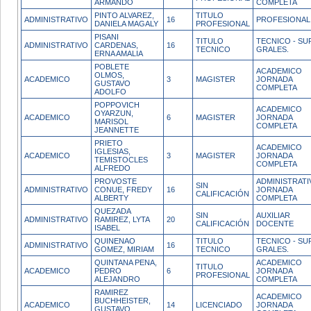
ARMANDO
COMPLETA
PINTO ALVAREZ,
TITULO
ADMINISTRATIVO
16
PROFESIONAL
DANIELA MAGALY
PROFESIONAL
PISANI
TITULO
TECNICO - SUP
ADMINISTRATIVO
CARDENAS,
16
TECNICO
GRALES.
ERNA AMALIA
POBLETE
ACADEMICO
OLMOS,
ACADEMICO
3
MAGISTER
JORNADA
GUSTAVO
COMPLETA
ADOLFO
POPPOVICH
ACADEMICO
OYARZUN,
ACADEMICO
6
MAGISTER
JORNADA
MARISOL
COMPLETA
JEANNETTE
PRIETO
ACADEMICO
IGLESIAS,
ACADEMICO
3
MAGISTER
JORNADA
TEMISTOCLES
COMPLETA
ALFREDO
PROVOSTE
ADMINISTRATI
SIN
ADMINISTRATIVO
CONUE, FREDY
16
JORNADA
CALIFICACIÓN
ALBERTY
COMPLETA
QUEZADA
SIN
AUXILIAR
ADMINISTRATIVO
RAMIREZ, LYTA
20
CALIFICACIÓN
DOCENTE
ISABEL
QUINENAO
TITULO
TECNICO - SUP
ADMINISTRATIVO
16
GOMEZ, MIRIAM
TECNICO
GRALES.
QUINTANA PENA,
ACADEMICO
TITULO
ACADEMICO
PEDRO
6
JORNADA
PROFESIONAL
ALEJANDRO
COMPLETA
RAMIREZ
ACADEMICO
BUCHHEISTER,
ACADEMICO
14
LICENCIADO
JORNADA
GUSTAVO