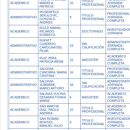
TITULO
ACADEMICO
MARIELA
10
JORNADA
PROFESIONAL
PATRICIA
COMPLETA
ROSENFELD
PROFESIONAL
SEKULOVIC,
TITULO
ADMINISTRATIVO
8
JORNADA
GONZALO
PROFESIONAL
COMPLETA
ANDRES
ROZZI MARIN,
INVESTIGADOR
ACADEMICO
RICARDO
1
DOCTORADO
JORNADA
ROBERTO
RUFATT
ADMINISTRATI
CUADROS,
SIN
ADMINISTRATIVO
24
JORNADA
CAROLINA DEL
CALIFICACIÓN
COMPLETA
PILAR
ACADEMICO
RUIZ VERA,
ACADEMICO
10
MAGISTER
JORNADA
PATRICIA IRENE
COMPLETA
SALDIVIA
PROFESIONAL
TITULO
ADMINISTRATIVO
CANOBRA, MARIA
16
JORNADA
PROFESIONAL
CRISTINA
COMPLETA
SALDIVIA
ADMINISTRATI
SIN
ADMINISTRATIVO
SUBIABRE,
18
JORNADA
CALIFICACIÓN
MARIO ARTURO
COMPLETA
SALINAS VUCINA,
ACADEMICO
ACADEMICO
DESANKA TONKA
6
MAGISTER
JORNADA
MARIA
COMPLETA
SAN MARTIN
ACADEMICO
TITULO
ACADEMICO
DIAZ, PAOLA
10
JORNADA
PROFESIONAL
ANDREA
COMPLETA
SAN ROMAN
INVESTIGADO
TITULO
ACADEMICO
BONTES,
6
JORNADA
PROFESIONAL
MANUEL JULIO
COMPLETA