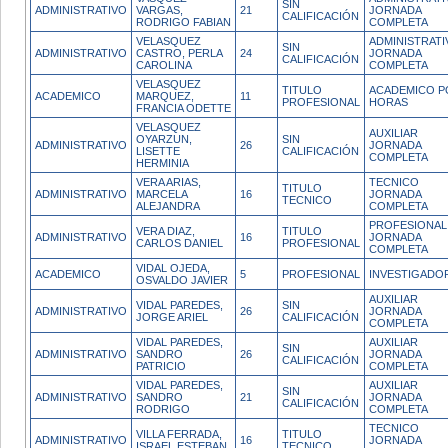
SIN
ADMINISTRATIVO
VARGAS,
21
JORNADA
CALIFICACIÓN
RODRIGO FABIAN
COMPLETA
VELASQUEZ
ADMINISTRATI
SIN
ADMINISTRATIVO
CASTRO, PERLA
24
JORNADA
CALIFICACIÓN
CAROLINA
COMPLETA
VELASQUEZ
TITULO
ACADEMICO P
ACADEMICO
MARQUEZ,
11
PROFESIONAL
HORAS
FRANCIA ODETTE
VELASQUEZ
AUXILIAR
OYARZUN,
SIN
ADMINISTRATIVO
26
JORNADA
LISETTE
CALIFICACIÓN
COMPLETA
HERMINIA
VERA ARIAS,
TECNICO
TITULO
ADMINISTRATIVO
MARCELA
16
JORNADA
TECNICO
ALEJANDRA
COMPLETA
PROFESIONAL
VERA DIAZ,
TITULO
ADMINISTRATIVO
16
JORNADA
CARLOS DANIEL
PROFESIONAL
COMPLETA
VIDAL OJEDA,
ACADEMICO
5
PROFESIONAL
INVESTIGADO
OSVALDO JAVIER
AUXILIAR
VIDAL PAREDES,
SIN
ADMINISTRATIVO
26
JORNADA
JORGE ARIEL
CALIFICACIÓN
COMPLETA
VIDAL PAREDES,
AUXILIAR
SIN
ADMINISTRATIVO
SANDRO
26
JORNADA
CALIFICACIÓN
PATRICIO
COMPLETA
VIDAL PAREDES,
AUXILIAR
SIN
ADMINISTRATIVO
SANDRO
21
JORNADA
CALIFICACIÓN
RODRIGO
COMPLETA
TECNICO
VILLA FERRADA,
TITULO
ADMINISTRATIVO
16
JORNADA
ISRAEL ESTEBAN
TECNICO