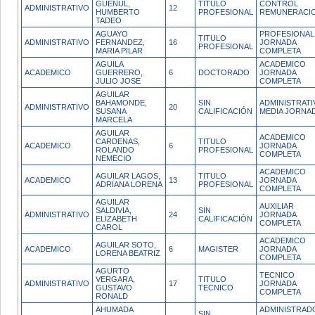
GUENUL,
TITULO
CONTROL
ADMINISTRATIVO
12
HUMBERTO
PROFESIONAL
REMUNERACI
TADEO
AGUAYO
PROFESIONAL
TITULO
ADMINISTRATIVO
FERNANDEZ,
16
JORNADA
PROFESIONAL
MARIA PILAR
COMPLETA
AGUILA
ACADEMICO
ACADEMICO
GUERRERO,
6
DOCTORADO
JORNADA
JULIO JOSE
COMPLETA
AGUILAR
BAHAMONDE,
SIN
ADMINISTRATI
ADMINISTRATIVO
20
SUSANA
CALIFICACIÓN
MEDIA JORNA
MARCELA
AGUILAR
ACADEMICO
CARDENAS,
TITULO
ACADEMICO
6
JORNADA
ROLANDO
PROFESIONAL
COMPLETA
NEMECIO
ACADEMICO
AGUILAR LAGOS,
TITULO
ACADEMICO
13
JORNADA
ADRIANA LORENA
PROFESIONAL
COMPLETA
AGUILAR
AUXILIAR
SALDIVIA,
SIN
ADMINISTRATIVO
24
JORNADA
ELIZABETH
CALIFICACIÓN
COMPLETA
CAROL
ACADEMICO
AGUILAR SOTO,
ACADEMICO
6
MAGISTER
JORNADA
LORENA BEATRIZ
COMPLETA
AGURTO
TECNICO
VERGARA,
TITULO
ADMINISTRATIVO
17
JORNADA
GUSTAVO
TECNICO
COMPLETA
RONALD
AHUMADA
ADMINISTRAD
SIN