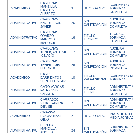
CARDENAS
ACADEMICO
MANSILLA,
ACADEMICO
3
DOCTORADO
JORNADA
CARLOS
COMPLETA
ALBERTO
CARDENAS
AUXILIAR
SIN
ADMINISTRATIVO
NAGUIL, IVAN
26
JORNADA
CALIFICACIÓN
JAVIER
COMPLETA
CARDENAS
TECNICO
OYARZO,
TITULO
ADMINISTRATIVO
16
JORNADA
MARCOS
TECNICO
COMPLETA
MAURICIO
CARDENAS
AUXILIAR
SIN
ADMINISTRATIVO
TENEB, ANTONIO
17
JORNADA
CALIFICACIÓN
IGNACIO
COMPLETA
CARDENAS
AUXILIAR
SIN
ADMINISTRATIVO
TENEB, LUIS
26
JORNADA
CALIFICACIÓN
EDUARDO
COMPLETA
CARES
TITULO
ACADEMICO M
ACADEMICO
BARRIENTOS,
10
PROFESIONAL
JORNADA
SERGIO OSCAR
CARO VARGAS,
ADMINISTRATI
TITULO
ADMINISTRATIVO
PATRICIA DEL
24
JORNADA
TECNICO
CARMEN
COMPLETA
CARRASCO
ADMINISTRATI
SIN
ADMINISTRATIVO
VIDAL, YANIRA
21
JORNADA
CALIFICACIÓN
DENISE
COMPLETA
CASASSA
INVESTIGADO
ACADEMICO
ROGAZINSKI,
2
DOCTORADO
MEDIA JORNA
GINO
CEPEDA
ADMINISTRATI
MANCILLA,
SIN
ADMINISTRATIVO
24
JORNADA
ANGELA
CALIFICACIÓN