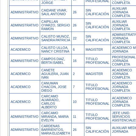
PROFESIONAL
JORGE
COMPLETA
AUXILIAR
CAIDANE VIVAR,
SIN
ADMINISTRATIVO
26
JORNADA
SAUL ANTONIO
CALIFICACIÓN
COMPLETA
CAIPILLAN
AUXILIAR
SIN
ADMINISTRATIVO
OYARZO, SERGIO
26
JORNADA
CALIFICACIÓN
RAMON
COMPLETA
ADMINISTRATI
CALISTO MUNOZ,
SIN
ADMINISTRATIVO
22
JORNADA
SANDRA PATRICIA
CALIFICACIÓN
COMPLETA
CALISTO ULLOA,
ACADEMICO M
ACADEMICO
6
MAGISTER
NANCY CRISTINA
JORNADA
PROFESIONAL
CAMPOS DIAZ,
TITULO
ADMINISTRATIVO
16
JORNADA
BERTA ISABEL
PROFESIONAL
COMPLETA
CANETE
ACADEMICO
ACADEMICO
AGUILERA, JUAN
2
MAGISTER
JORNADA
IVAN
COMPLETA
CANUMAN
ACADEMICO
TITULO
ACADEMICO
CHACON, JOSE
7
JORNADA
PROFESIONAL
DIEGO
COMPLETA
CARCAMO
ACADEMICO
ALVARADO,
TITULO
ACADEMICO
10
JORNADA
CARLOS
PROFESIONAL
COMPLETA
ALBERTO
CARCAMO
JEFE UNID.
TITULO
ADMINISTRATIVO
MIRANDA, MARIA
11
SERVICIOS
PROFESIONAL
EVELYN
ASISTENCIALE
CARDENAS
SIN
AUXILIAR MED
ADMINISTRATIVO
BARRIENTOS,
26
CALIFICACIÓN
JORNADA
MARIA ELIZABETH