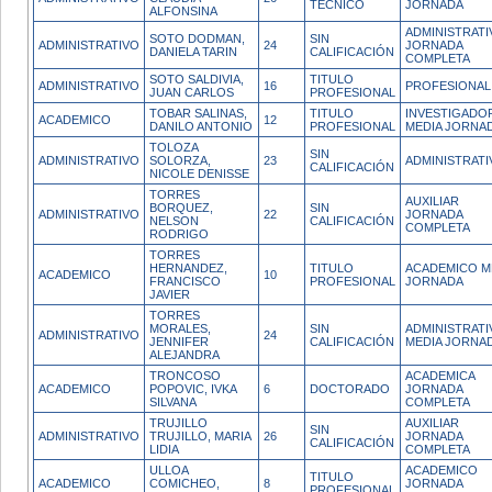
TECNICO
JORNADA
ALFONSINA
ADMINISTRATI
SOTO DODMAN,
SIN
ADMINISTRATIVO
24
JORNADA
DANIELA TARIN
CALIFICACIÓN
COMPLETA
SOTO SALDIVIA,
TITULO
ADMINISTRATIVO
16
PROFESIONAL
JUAN CARLOS
PROFESIONAL
TOBAR SALINAS,
TITULO
INVESTIGADO
ACADEMICO
12
DANILO ANTONIO
PROFESIONAL
MEDIA JORNA
TOLOZA
SIN
ADMINISTRATIVO
SOLORZA,
23
ADMINISTRATI
CALIFICACIÓN
NICOLE DENISSE
TORRES
AUXILIAR
BORQUEZ,
SIN
ADMINISTRATIVO
22
JORNADA
NELSON
CALIFICACIÓN
COMPLETA
RODRIGO
TORRES
HERNANDEZ,
TITULO
ACADEMICO M
ACADEMICO
10
FRANCISCO
PROFESIONAL
JORNADA
JAVIER
TORRES
MORALES,
SIN
ADMINISTRATI
ADMINISTRATIVO
24
JENNIFER
CALIFICACIÓN
MEDIA JORNA
ALEJANDRA
TRONCOSO
ACADEMICA
ACADEMICO
POPOVIC, IVKA
6
DOCTORADO
JORNADA
SILVANA
COMPLETA
TRUJILLO
AUXILIAR
SIN
ADMINISTRATIVO
TRUJILLO, MARIA
26
JORNADA
CALIFICACIÓN
LIDIA
COMPLETA
ULLOA
ACADEMICO
TITULO
ACADEMICO
COMICHEO,
8
JORNADA
PROFESIONAL