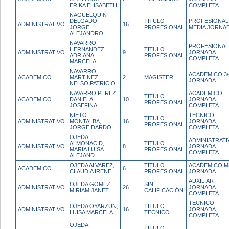
ERIKA ELISABETH
COMPLETA
NAGUELQUIN
DELGADO,
TITULO
PROFESIONAL
ADMINISTRATIVO
16
JORGE
PROFESIONAL
MEDIA JORNA
ALEJANDRO
NAVARRO
PROFESIONAL
HERNANDEZ,
TITULO
ADMINISTRATIVO
9
JORNADA
ADRIANA
PROFESIONAL
COMPLETA
MARCELA
NAVARRO
ACADEMICO 3/
ACADEMICO
MARTINEZ,
2
MAGISTER
JORNADA
NELSO PATRICIO
NAVARRO PEREZ,
ACADEMICO
TITULO
ACADEMICO
DANIELA
10
JORNADA
PROFESIONAL
JOSEFINA
COMPLETA
NIETO
TECNICO
TITULO
ADMINISTRATIVO
MONTALBA,
16
JORNADA
PROFESIONAL
JORGE DARDO
COMPLETA
OJEDA
ADMINISTRATI
ALMONACID,
TITULO
ADMINISTRATIVO
8
JORNADA
MARIA LUISA
PROFESIONAL
COMPLETA
ALEJAND
OJEDA ALVAREZ,
TITULO
ACADEMICO M
ACADEMICO
6
CLAUDIA IRENE
PROFESIONAL
JORNADA
AUXILIAR
OJEDA GOMEZ,
SIN
ADMINISTRATIVO
26
JORNADA
MIRIAM JANET
CALIFICACIÓN
COMPLETA
TECNICO
OJEDA OYARZUN,
TITULO
ADMINISTRATIVO
16
JORNADA
LUISA MARCELA
TECNICO
COMPLETA
OJEDA
TITULO