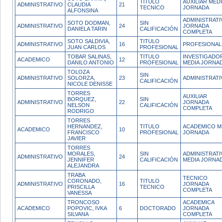
TITULO
AUXILIAR MED
ADMINISTRATIVO
CLAUDIA
21
TECNICO
JORNADA
ALFONSINA
ADMINISTRATI
SOTO DODMAN,
SIN
ADMINISTRATIVO
24
JORNADA
DANIELA TARIN
CALIFICACIÓN
COMPLETA
SOTO SALDIVIA,
TITULO
ADMINISTRATIVO
16
PROFESIONAL
JUAN CARLOS
PROFESIONAL
TOBAR SALINAS,
TITULO
INVESTIGADO
ACADEMICO
12
DANILO ANTONIO
PROFESIONAL
MEDIA JORNA
TOLOZA
SIN
ADMINISTRATIVO
SOLORZA,
23
ADMINISTRATI
CALIFICACIÓN
NICOLE DENISSE
TORRES
AUXILIAR
BORQUEZ,
SIN
ADMINISTRATIVO
22
JORNADA
NELSON
CALIFICACIÓN
COMPLETA
RODRIGO
TORRES
HERNANDEZ,
TITULO
ACADEMICO M
ACADEMICO
10
FRANCISCO
PROFESIONAL
JORNADA
JAVIER
TORRES
MORALES,
SIN
ADMINISTRATI
ADMINISTRATIVO
24
JENNIFER
CALIFICACIÓN
MEDIA JORNA
ALEJANDRA
TRABA
TECNICO
CORONADO,
TITULO
ADMINISTRATIVO
16
JORNADA
PRISCILLA
TECNICO
COMPLETA
VANESSA
TRONCOSO
ACADEMICA
ACADEMICO
POPOVIC, IVKA
6
DOCTORADO
JORNADA
SILVANA
COMPLETA