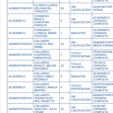
COMPLETA
FLORES FLORES,
SIN
AUXILIAR POR
ADMINISTRATIVO
DELFINA DEL
26
CALIFICACIÓN
HORAS
TRANSITO
FORMOSO
ACADEMICO
BAVICH,
SIN
ACADEMICO
6
JORNADA
CHRISTIAN
CALIFICACIÓN
COMPLETA
ENRIQUE
FURRIANCA
ACADEMICO
ACADEMICO
LLANEZA, MARIA
7
MAGISTER
JORNADA
CRISTINA
COMPLETA
GALLARDO
SIN
ADMINISTRATI
ADMINISTRATIVO
CALISTO, ANA
24
CALIFICACIÓN
MEDIA JORNA
MABEL
GALLARDO
PROFESIONAL
TITULO
ADMINISTRATIVO
GUERRERO,
7
JORNADA
PROFESIONAL
MARIA ROSA
COMPLETA
GALLARDO
TECNICO
TITULO
ADMINISTRATIVO
MUNOZ, MIGUEL
16
JORNADA
TECNICO
EDGARDO
COMPLETA
GALLARDO
ACADEMICO
ACADEMICO
OJEDA, PABLO
6
MAGISTER
JORNADA
RODRIGO
COMPLETA
GALLARDO
INVESTIGADO
TITULO
ACADEMICO
OVANDO, AMALIA
6
JORNADA
PROFESIONAL
BEATRIZ
COMPLETA
GALLARDO
ADMINISTRATI
SIN
ADMINISTRATIVO
PERANCHUAY,
24
JORNADA
CALIFICACIÓN
IRIS JEANETTE
COMPLETA
GALLARDO
AUXILIAR
SIN
ADMINISTRATIVO
SANCHEZ, JULIO
26
JORNADA
CALIFICACIÓN
CESAR
COMPLETA