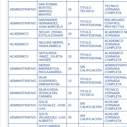
SAN ROMAN
TECNICO
BONTES,
TITULO
ADMINISTRATIVO
16
JORNADA
MARISOL
TECNICO
COMPLETA
BEATRIZ
SANTANDER
ENCARGADO
TITULO
ADMINISTRATIVO
HERNANDEZ,
14
CONTROL
PROFESIONAL
JUAN MARCELO
PROYECTOS
SEGUIC ZERAN,
TITULO
ACADEMICO M
ACADEMICO
10
ESTELA ZORAYA
PROFESIONAL
JORNADA
ACADEMICO
SEGURA SIERPE,
TITULO
ACADEMICO
6
JORNADA
YASNA PAMELA
PROFESIONAL
COMPLETA
SEPULVEDA
ACADEMICO
TITULO
ACADEMICO
YANEZ, JULIETA
10
JORNADA
PROFESIONAL
HAYDEE
COMPLETA
SIERRA
ADMINISTRATI
SIN
ADMINISTRATIVO
BARRIENTOS,
24
JORNADA
CALIFICACIÓN
PAOLA ANDREA
COMPLETA
SILVA
PROFESIONAL
TITULO
ADMINISTRATIVO
GUERRERO,
13
JORNADA
PROFESIONAL
XIMENA ROSA
COMPLETA
SILVA OJEDA,
TECNICO
TITULO
ADMINISTRATIVO
JESSICA DEL
16
JORNADA
TECNICO
CARMEN
COMPLETA
SOLIS
AUXILIAR
SIN
ADMINISTRATIVO
GONZALEZ, JOSE
22
JORNADA
CALIFICACIÓN
LUIS
COMPLETA
SOLIS
AUXILIAR
SIN
ADMINISTRATIVO
VELASQUEZ, LUIS
26
JORNADA
CALIFICACIÓN
ALBERTO
COMPLETA
SOTO BARRIA,