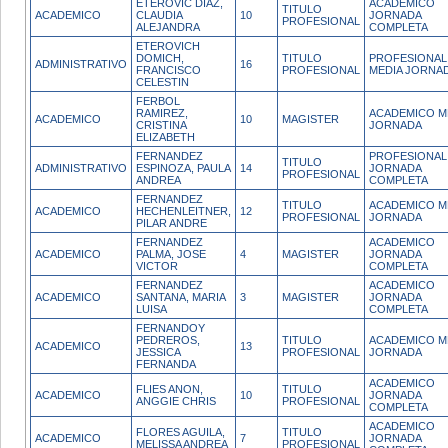
ETEROVIC DIAZ,
ACADEMICO
TITULO
ACADEMICO
CLAUDIA
10
JORNADA
PROFESIONAL
ALEJANDRA
COMPLETA
ETEROVICH
DOMICH,
TITULO
PROFESIONAL
ADMINISTRATIVO
16
FRANCISCO
PROFESIONAL
MEDIA JORNA
CELESTIN
FERBOL
RAMIREZ,
ACADEMICO M
ACADEMICO
10
MAGISTER
CRISTINA
JORNADA
ELIZABETH
FERNANDEZ
PROFESIONAL
TITULO
ADMINISTRATIVO
ESPINOZA, PAULA
14
JORNADA
PROFESIONAL
ANDREA
COMPLETA
FERNANDEZ
TITULO
ACADEMICO M
ACADEMICO
HECHENLEITNER,
12
PROFESIONAL
JORNADA
PILAR ANDRE
FERNANDEZ
ACADEMICO
ACADEMICO
PALMA, JOSE
4
MAGISTER
JORNADA
VICTOR
COMPLETA
FERNANDEZ
ACADEMICO
ACADEMICO
SANTANA, MARIA
3
MAGISTER
JORNADA
LUISA
COMPLETA
FERNANDOY
PEDREROS,
TITULO
ACADEMICO M
ACADEMICO
13
JESSICA
PROFESIONAL
JORNADA
FERNANDA
ACADEMICO
FLIES ANON,
TITULO
ACADEMICO
10
JORNADA
ANGGIE CHRIS
PROFESIONAL
COMPLETA
ACADEMICO
FLORES AGUILA,
TITULO
ACADEMICO
7
JORNADA
MELISSA ANDREA
PROFESIONAL