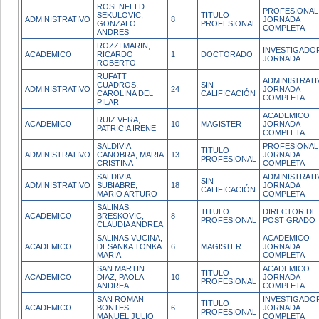
ROSENFELD
PROFESIONAL
SEKULOVIC,
TITULO
ADMINISTRATIVO
8
JORNADA
GONZALO
PROFESIONAL
COMPLETA
ANDRES
ROZZI MARIN,
INVESTIGADOR
ACADEMICO
RICARDO
1
DOCTORADO
JORNADA
ROBERTO
RUFATT
ADMINISTRATI
CUADROS,
SIN
ADMINISTRATIVO
24
JORNADA
CAROLINA DEL
CALIFICACIÓN
COMPLETA
PILAR
ACADEMICO
RUIZ VERA,
ACADEMICO
10
MAGISTER
JORNADA
PATRICIA IRENE
COMPLETA
SALDIVIA
PROFESIONAL
TITULO
ADMINISTRATIVO
CANOBRA, MARIA
13
JORNADA
PROFESIONAL
CRISTINA
COMPLETA
SALDIVIA
ADMINISTRATI
SIN
ADMINISTRATIVO
SUBIABRE,
18
JORNADA
CALIFICACIÓN
MARIO ARTURO
COMPLETA
SALINAS
TITULO
DIRECTOR DE
ACADEMICO
BRESKOVIC,
8
PROFESIONAL
POST GRADO
CLAUDIA ANDREA
SALINAS VUCINA,
ACADEMICO
ACADEMICO
DESANKA TONKA
6
MAGISTER
JORNADA
MARIA
COMPLETA
SAN MARTIN
ACADEMICO
TITULO
ACADEMICO
DIAZ, PAOLA
10
JORNADA
PROFESIONAL
ANDREA
COMPLETA
SAN ROMAN
INVESTIGADO
TITULO
ACADEMICO
BONTES,
6
JORNADA
PROFESIONAL
MANUEL JULIO
COMPLETA