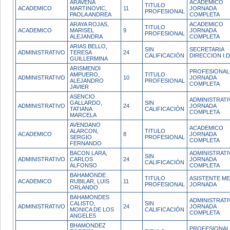
ARAVENA
ACADEMICO
TITULO
ACADEMICO
MARTINOVIC,
11
JORNADA
PROFESIONAL
PAOLA ANDREA
COMPLETA
ARAYA ROJAS,
ACADEMICO
TITULO
ACADEMICO
MARISEL
9
JORNADA
PROFESIONAL
ALEJANDRA
COMPLETA
ARIAS BELLO,
SIN
SECRETARIA
ADMINISTRATIVO
TERESA
24
CALIFICACIÓN
DIRECCION I.D
GUILLERMINA
ARISMENDI
PROFESIONAL
AMPUERO,
TITULO
ADMINISTRATIVO
10
JORNADA
ALEJANDRO
PROFESIONAL
COMPLETA
JAVIER
ASENCIO
ADMINISTRATI
GALLARDO,
SIN
ADMINISTRATIVO
24
JORNADA
TATIANA
CALIFICACIÓN
COMPLETA
MARCELA
AVENDANO
ACADEMICO
ALARCON,
TITULO
ACADEMICO
8
JORNADA
SERGIO
PROFESIONAL
COMPLETA
FERNANDO
BACON LARA,
ADMINISTRATI
SIN
ADMINISTRATIVO
CARLOS
24
JORNADA
CALIFICACIÓN
ALFONSO
COMPLETA
BAHAMONDE
TITULO
ASISTENTE ME
ACADEMICO
RUBILAR, LUIS
11
PROFESIONAL
JORNADA
ORLANDO
BAHAMONDES
ADMINISTRATI
CALISTO,
SIN
ADMINISTRATIVO
24
JORNADA
MONICA DE LOS
CALIFICACIÓN
COMPLETA
ANGELES
BHAMONDEZ
PROFESIONAL