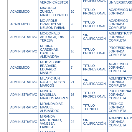
PROFESIONAL
VERONICA ESTER
UNIVERSITARI
MAYORGA
TITULO
ACADEMICO M
ACADEMICO
ZUNIGA,
10
PROFESIONAL
JORNADA
MARCELO PAOLO
MC-ARDLE
ACADEMICO
TITULO
ACADEMICO
DRAGUICEVIC,
9
JORNADA
PROFESIONAL
NELSON FABIAN
COMPLETA
MC-DONALD
ADMINISTRATI
SIN
ADMINISTRATIVO
ASTORGA, IRIS
24
JORNADA
CALIFICACIÓN
TERESA
COMPLETA
MEDINA
PROFESIONAL
CARDENAS,
TITULO
ADMINISTRATIVO
16
JORNADA
DANIELA
PROFESIONAL
COMPLETA
ALEJANDRA
MIHOVILOVIC
ACADEMICO
BRADASIC,
TITULO
ACADEMICO
7
JORNADA
EDUARDO
PROFESIONAL
COMPLETA
MANUEL
MILAPICHUN
ADMINISTRATI
SIN
ADMINISTRATIVO
NAGUIL, RUBEN
21
JORNADA
CALIFICACIÓN
MARCOS
COMPLETA
MIMICA
PROFESIONAL
TITULO
ADMINISTRATIVO
MANSILLA,
16
JORNADA
PROFESIONAL
MARCOS ANDRES
COMPLETA
MIRANDA DIAZ,
TECNICO
TITULO
ADMINISTRATIVO
MANUEL
16
JORNADA
TECNICO
ALEJANDRO
COMPLETA
MIRANDA
ADMINISTRATI
MALDONADO,
SIN
ADMINISTRATIVO
24
JORNADA
VANESSA
CALIFICACIÓN
COMPLETA
FABIOLA