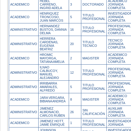
HEBEL
ACADEMICO
ACADEMICO
CARRENO,
3
DOCTORADO
JORNADA
INGRID ADELA
COMPLETA
HENRIQUEZ
INVESTIGADO
TITULO
ACADEMICO
TRONCOSO,
5
JORNADA
PROFESIONAL
JUAN MARCOS
COMPLETA
HERNANDEZ
PROFESIONAL
TITULO
ADMINISTRATIVO
BUSTOS, DANNIA
16
JORNADA
PROFESIONAL
DELMA
COMPLETA
HERRERA
TECNICO
CARDENAS,
TITULO
ADMINISTRATIVO
20
JORNADA
EUGENIA
TECNICO
COMPLETA
BEATRIZ
HROMIC
ACADEMICO
ACADEMICO
MAYORGA,
2
MAGISTER
JORNADA
TATIANA AMELIA
COMPLETA
ILNAO
PROFESIONAL
CALBUCOY,
TITULO
ADMINISTRATIVO
12
JORNADA
MANUEL
PROFESIONAL
COMPLETA
ALEJANDRO
IRRIBARRA
PROFESIONAL
TITULO
ADMINISTRATIVO
AMARALES,
5
JORNADA
PROFESIONAL
ALFREDO
COMPLETA
ACADEMICO
JARA VERGARA,
ACADEMICO
8
MAGISTER
JORNADA
BIBIANA ANDREA
COMPLETA
JIMENEZ
AUXILIAR
SIN
ADMINISTRATIVO
ALMONACID,
26
JORNADA
CALIFICACIÓN
CARLOS RUBEN
COMPLETA
JIMENEZ HOTT,
TITULO
INVESTIGADOR
ACADEMICO
1
JAIME ENRIQUE
PROFESIONAL
JORNADA
JOHNSON
INVESTIGADO