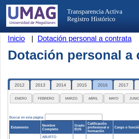
Transparencia Activa
Registro Histórico
Inicio
|
Dotación personal a contrata
Dotación personal a 
2012
2013
2014
2015
2016
2017
ENERO
FEBRERO
MARZO
ABRIL
MAYO
JUNI
Buscar en esta página:
Calificación
Nombre
Grado
Estamento
profesional o
Cargo o funci
Completo
EUS
formación
ABURTO