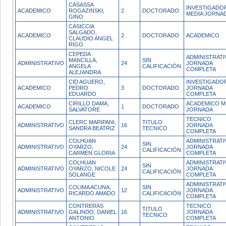
CASASSA
INVESTIGADO
ACADEMICO
ROGAZINSKI,
2
DOCTORADO
MEDIA JORNA
GINO
CASICCIA
SALGADO,
ACADEMICO
2
DOCTORADO
ACADEMICO
CLAUDIO ANGEL
RIGO
CEPEDA
ADMINISTRATI
MANCILLA,
SIN
ADMINISTRATIVO
24
JORNADA
ANGELA
CALIFICACIÓN
COMPLETA
ALEJANDRA
CID AGUERO,
INVESTIGADO
ACADEMICO
PEDRO
3
DOCTORADO
JORNADA
EDUARDO
COMPLETA
CIRILLO DAMA,
ACADEMICO M
ACADEMICO
1
DOCTORADO
SALVATORE
JORNADA
TECNICO
CLERC MARIPANI,
TITULO
ADMINISTRATIVO
16
JORNADA
SANDRA BEATRIZ
TECNICO
COMPLETA
COLHUAN
ADMINISTRATI
SIN
ADMINISTRATIVO
OYARZO,
24
JORNADA
CALIFICACIÓN
CARMEN GLORIA
COMPLETA
COLHUAN
ADMINISTRATI
SIN
ADMINISTRATIVO
OYARZO, NICOLE
24
JORNADA
CALIFICACIÓN
SOLANGE
COMPLETA
ADMINISTRATI
COLIMA ACUNA,
SIN
ADMINISTRATIVO
12
JORNADA
RICARDO AMADO
CALIFICACIÓN
COMPLETA
CONTRERAS
TECNICO
TITULO
ADMINISTRATIVO
GALINDO, DANIEL
16
JORNADA
TECNICO
ANTONIO
COMPLETA