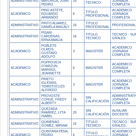
ADMINISTRATIVO
MAYORGA, JUAN
16
JORNADA
TECNICO
PEDRO
COMPLETA
PINO ASTETE,
ACADEMICO
TITULO
ACADEMICO
EDUARDO
6
JORNADA
PROFESIONAL
ARMANDO
COMPLETA
PINTO ALVAREZ,
TITULO
ADMINISTRATIVO
16
PROFESIONAL
DANIELA MAGALY
PROFESIONAL
PISANI
TITULO
TECNICO - SUP
ADMINISTRATIVO
CARDENAS,
16
TECNICO
GRALES.
ERNA AMALIA
POBLETE
ACADEMICO
OLMOS,
ACADEMICO
3
MAGISTER
JORNADA
GUSTAVO
COMPLETA
ADOLFO
POPPOVICH
ACADEMICO
OYARZUN,
ACADEMICO
6
MAGISTER
JORNADA
MARISOL
COMPLETA
JEANNETTE
PRIETO
ACADEMICO
IGLESIAS,
ACADEMICO
3
MAGISTER
JORNADA
TEMISTOCLES
COMPLETA
ALFREDO
PROVOSTE
ADMINISTRATI
SIN
ADMINISTRATIVO
CONUE, FREDY
16
JORNADA
CALIFICACIÓN
ALBERTY
COMPLETA
QUEZADA
SIN
AUXILIAR
ADMINISTRATIVO
RAMIREZ, LYTA
20
CALIFICACIÓN
DOCENTE
ISABEL
QUINENAO
TITULO
TECNICO - SUP
ADMINISTRATIVO
16
GOMEZ, MIRIAM
TECNICO
GRALES.
QUINTANA PENA,
ACADEMICO
TITULO
ACADEMICO
PEDRO
6
JORNADA