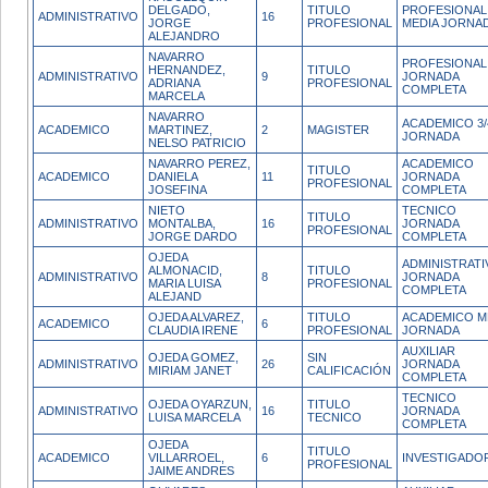
DELGADO,
TITULO
PROFESIONAL
ADMINISTRATIVO
16
JORGE
PROFESIONAL
MEDIA JORNA
ALEJANDRO
NAVARRO
PROFESIONAL
HERNANDEZ,
TITULO
ADMINISTRATIVO
9
JORNADA
ADRIANA
PROFESIONAL
COMPLETA
MARCELA
NAVARRO
ACADEMICO 3/
ACADEMICO
MARTINEZ,
2
MAGISTER
JORNADA
NELSO PATRICIO
NAVARRO PEREZ,
ACADEMICO
TITULO
ACADEMICO
DANIELA
11
JORNADA
PROFESIONAL
JOSEFINA
COMPLETA
NIETO
TECNICO
TITULO
ADMINISTRATIVO
MONTALBA,
16
JORNADA
PROFESIONAL
JORGE DARDO
COMPLETA
OJEDA
ADMINISTRATI
ALMONACID,
TITULO
ADMINISTRATIVO
8
JORNADA
MARIA LUISA
PROFESIONAL
COMPLETA
ALEJAND
OJEDA ALVAREZ,
TITULO
ACADEMICO M
ACADEMICO
6
CLAUDIA IRENE
PROFESIONAL
JORNADA
AUXILIAR
OJEDA GOMEZ,
SIN
ADMINISTRATIVO
26
JORNADA
MIRIAM JANET
CALIFICACIÓN
COMPLETA
TECNICO
OJEDA OYARZUN,
TITULO
ADMINISTRATIVO
16
JORNADA
LUISA MARCELA
TECNICO
COMPLETA
OJEDA
TITULO
ACADEMICO
VILLARROEL,
6
INVESTIGADO
PROFESIONAL
JAIME ANDRES