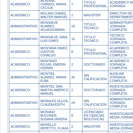
MLADINIC
TITULO
ACADEMICO M
ACADEMICO
OVANDO, MARIA
7
PROFESIONAL
JORNADA
CECILIA
MOLINA CHAVEZ,
DIRECTOR DE
ACADEMICO
2
MAGISTER
WALTER MANUEL
DEPARTAMEN
MONSALVE
ADMINISTRATI
TITULO
ADMINISTRATIVO
ALVAREZ,
19
JORNADA
TECNICO
AGUEDA MARIA
COMPLETA
TECNICO
MONSALVE JARA,
TITULO
ADMINISTRATIVO
16
JORNADA
LUIS GINES
TECNICO
COMPLETA
MONTANA YANEZ,
ACADEMICO
TITULO
ACADEMICO
GASTON
8
JORNADA
PROFESIONAL
OSVALDO
COMPLETA
MONTANO
ACADEMICO
ACADEMICO
ROJAS, EMEDIN
2
DOCTORADO
JORNADA
FERMIN
COMPLETA
MONTIEL
AUXILIAR
SIN
ADMINISTRATIVO
ALVAREZ, MARIA
26
JORNADA
CALIFICACIÓN
ELBA
COMPLETA
MONTIEL SAN,
INVESTIGADO
ACADEMICO
MARTIN AMERICO
2
DOCTORADO
JORNADA
MANUEL
COMPLETA
ADMINISTRATI
MORALES ULLOA,
SIN
ADMINISTRATIVO
24
JORNADA
CLAUDIA EDITH
CALIFICACIÓN
COMPLETA
MORANO
LICENCIADO
INVESTIGADO
ACADEMICO
BUCHNER,
8
EN CIENCIAS
MEDIA JORNA
SUSANA JAVIERA
BIOLÓGICAS
MORELLO
INVESTIGADO
ACADEMICO
2
MAGISTER
REPETTO, FLAVIA
MEDIA JORNA