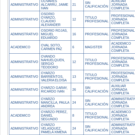
OLIVARES
AUXILIAR
SIN
ADMINISTRATIVO
ALCARRU, JAIME
21
JORNADA
CALIFICACIÓN
IVAN
COMPLETA
OSORIO
PROFESIONAL
OYARZO,
TITULO
ADMINISTRATIVO
12
JORNADA
CLAUDIO
PROFESIONAL
COMPLETA
ALEXANDER
OSORIO ROJAS,
PROFESIONAL
ADMINISTRATIVO
MIGUEL
16
PROFESIONAL
JORNADA
EDUARDO
COMPLETA
ACADEMICO
OVAL SOTO,
ACADEMICO
6
MAGISTER
JORNADA
CARMEN PAZ
COMPLETA
OVANDO
PROFESIONAL
NAHUELQUEN,
TITULO
ADMINISTRATIVO
12
JORNADA
SERGIO
PROFESIONAL
COMPLETA
TEODORO
OYARZO
PROFESIONAL
TITULO
ADMINISTRATIVO
BARRIENTOS,
13
JORNADA
PROFESIONAL
VALERIA ELOISA
COMPLETA
AUXILIAR
OYARZO GARAY,
SIN
ADMINISTRATIVO
26
JORNADA
RICARDO IVAN
CALIFICACIÓN
COMPLETA
OYARZO
ADMINISTRATI
SIN
ADMINISTRATIVO
MANCILLA, PAULA
24
JORNADA
CALIFICACIÓN
ANDREA
COMPLETA
OYARZO PEREZ,
ACADEMICO
TITULO
ACADEMICO
DANIEL
8
JORNADA
PROFESIONAL
SEGUNDO
COMPLETA
OYARZO
ADMINISTRATI
SIN
ADMINISTRATIVO
VELASQUEZ,
24
JORNADA
CALIFICACIÓN
PAMELA XIMENA
COMPLETA