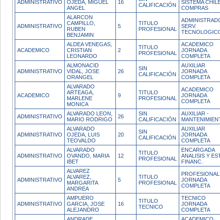
ADMINISTRATIVO
OJEDA, MIGUEL
16
SISTEMA CHIL
CALIFICACIÓN
ANGEL
COMPRAS
ALARCON
ADMINISTRAD
CAMPILLO,
TITULO
ADMINISTRATIVO
5
SERV.
RUBEN
PROFESIONAL
TECNOLOGIC
BENJAMIN
ALDEA VENEGAS,
ACADEMICO
TITULO
ACADEMICO
CRISTIAN
2
JORNADA
PROFESIONAL
LEONARDO
COMPLETA
ALMONACID
AUXILIAR
SIN
ADMINISTRATIVO
VIDAL, JOSE
26
JORNADA
CALIFICACIÓN
ORANGEL
COMPLETA
ALVARADO
ACADEMICO
ARTEAGA,
TITULO
ACADEMICO
9
JORNADA
MARLENE
PROFESIONAL
COMPLETA
MONICA
ALVARADO LEON,
SIN
AUXILIAR -
ADMINISTRATIVO
26
MARIO RODRIGO
CALIFICACIÓN
MANTENIMIEN
ALVARADO
AUXILIAR
SIN
ADMINISTRATIVO
OJEDA, LUIS
20
JORNADA
CALIFICACIÓN
TEOVALDO
COMPLETA
ALVARADO
ENCARGADA
TITULO
ADMINISTRATIVO
OVANDO, MARIA
12
ANALISIS Y EST
PROFESIONAL
IBET
FINANC.
ALVAREZ
PROFESIONAL
ALVAREZ,
TITULO
ADMINISTRATIVO
5
JORNADA
MARGARITA
PROFESIONAL
COMPLETA
ANDREA
AMPUERO
TECNICO
TITULO
ADMINISTRATIVO
GARCIA, JOSE
16
JORNADA
TECNICO
ALEJANDRO
COMPLETA
ANDRADE
ACADEMICO