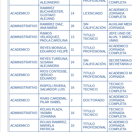
PROFESIONAL
ALEJANDRO
COMPLETA
RAMIREZ
ACADEMICO
BUCHHEISTER,
ACADEMICO
14
LICENCIADO
JORNADA
GUSTAVO
COMPLETA
ALEJAND
RAMIREZ DIAZ,
SIN
AUXILIAR MED
ADMINISTRATIVO
26
ANA MARIA
CALIFICACIÓN
JORNADA
RAMOS
JEFE UNID DE
TITULO
ADMINISTRATIVO
VELASQUEZ,
13
ALUN. Y AMIG
TECNICO
PAOLA CAROLINA
UMAG
ACADEMICO
REYES MORAGA,
TITULO
ACADEMICO
11
JORNADA
EDUARDO FELIPE
PROFESIONAL
COMPLETA
REYES TUREUNA,
SIN
SECRETARIA D
ADMINISTRATIVO
SUSANA
24
CALIFICACIÓN
SECRETARIA 
ALEJANDRA
RIOS CONTESSE,
TITULO
ACADEMICO M
ACADEMICO
SERGIO
11
PROFESIONAL
JORNADA
EDUARDO
TECNICO
RISPOLI RIVERA,
TITULO
ADMINISTRATIVO
16
JORNADA
SALVADOR LUIS
TECNICO
COMPLETA
ACADEMICO
RIVAS CARDEMIL,
ACADEMICO
2
DOCTORADO
JORNADA
PILAR ISABEL
COMPLETA
ROJAS PLAZA,
TECNICO
TITULO
ADMINISTRATIVO
YASMIN
16
JORNADA
TECNICO
JOHANNA
COMPLETA
ROJAS RAMIREZ,
ACADEMICO
TITULO
ACADEMICO
MARIELA
10
JORNADA
PROFESIONAL
PATRICIA
COMPLETA