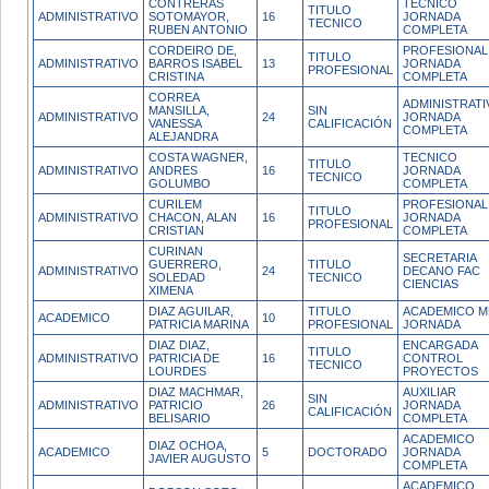
CONTRERAS
TECNICO
TITULO
ADMINISTRATIVO
SOTOMAYOR,
16
JORNADA
TECNICO
RUBEN ANTONIO
COMPLETA
CORDEIRO DE,
PROFESIONAL
TITULO
ADMINISTRATIVO
BARROS ISABEL
13
JORNADA
PROFESIONAL
CRISTINA
COMPLETA
CORREA
ADMINISTRATI
MANSILLA,
SIN
ADMINISTRATIVO
24
JORNADA
VANESSA
CALIFICACIÓN
COMPLETA
ALEJANDRA
COSTA WAGNER,
TECNICO
TITULO
ADMINISTRATIVO
ANDRES
16
JORNADA
TECNICO
GOLUMBO
COMPLETA
CURILEM
PROFESIONAL
TITULO
ADMINISTRATIVO
CHACON, ALAN
16
JORNADA
PROFESIONAL
CRISTIAN
COMPLETA
CURINAN
SECRETARIA
GUERRERO,
TITULO
ADMINISTRATIVO
24
DECANO FAC
SOLEDAD
TECNICO
CIENCIAS
XIMENA
DIAZ AGUILAR,
TITULO
ACADEMICO M
ACADEMICO
10
PATRICIA MARINA
PROFESIONAL
JORNADA
DIAZ DIAZ,
ENCARGADA
TITULO
ADMINISTRATIVO
PATRICIA DE
16
CONTROL
TECNICO
LOURDES
PROYECTOS
DIAZ MACHMAR,
AUXILIAR
SIN
ADMINISTRATIVO
PATRICIO
26
JORNADA
CALIFICACIÓN
BELISARIO
COMPLETA
ACADEMICO
DIAZ OCHOA,
ACADEMICO
5
DOCTORADO
JORNADA
JAVIER AUGUSTO
COMPLETA
ACADEMICO