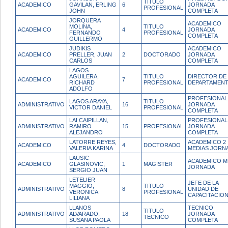
TITULO
ACADEMICO
GAVILAN, ERLING
6
JORNADA
PROFESIONAL
JOHN
COMPLETA
JORQUERA
ACADEMICO
MOLINA,
TITULO
ACADEMICO
4
JORNADA
FERNANDO
PROFESIONAL
COMPLETA
GUILLERMO
JUDIKIS
ACADEMICO
ACADEMICO
PRELLER, JUAN
2
DOCTORADO
JORNADA
CARLOS
COMPLETA
LAGOS
AGUILERA,
TITULO
DIRECTOR DE
ACADEMICO
7
RICHARD
PROFESIONAL
DEPARTAMEN
ADOLFO
PROFESIONAL
LAGOS ARAYA,
TITULO
ADMINISTRATIVO
16
JORNADA
VICTOR DANIEL
PROFESIONAL
COMPLETA
LAI CAIPILLAN,
PROFESIONAL
ADMINISTRATIVO
RAMIRO
15
PROFESIONAL
JORNADA
ALEJANDRO
COMPLETA
LATORRE REYES,
ACADEMICO 2
ACADEMICO
4
DOCTORADO
VALERIA KARINA
MEDIAS JORN
LAUSIC
ACADEMICO M
ACADEMICO
GLASINOVIC,
1
MAGISTER
JORNADA
SERGIO JUAN
LETELIER
JEFE DE LA
MAGGIO,
TITULO
ADMINISTRATIVO
8
UNIDAD DE
VERONICA
PROFESIONAL
CAPACITACIO
LILIANA
LLANOS
TECNICO
TITULO
ADMINISTRATIVO
ALVARADO,
18
JORNADA
TECNICO
SUSANA PAOLA
COMPLETA