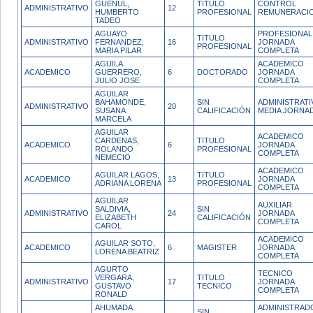
GUENUL,
TITULO
CONTROL
ADMINISTRATIVO
12
HUMBERTO
PROFESIONAL
REMUNERACI
TADEO
AGUAYO
PROFESIONAL
TITULO
ADMINISTRATIVO
FERNANDEZ,
16
JORNADA
PROFESIONAL
MARIA PILAR
COMPLETA
AGUILA
ACADEMICO
ACADEMICO
GUERRERO,
6
DOCTORADO
JORNADA
JULIO JOSE
COMPLETA
AGUILAR
BAHAMONDE,
SIN
ADMINISTRATI
ADMINISTRATIVO
20
SUSANA
CALIFICACIÓN
MEDIA JORNA
MARCELA
AGUILAR
ACADEMICO
CARDENAS,
TITULO
ACADEMICO
6
JORNADA
ROLANDO
PROFESIONAL
COMPLETA
NEMECIO
ACADEMICO
AGUILAR LAGOS,
TITULO
ACADEMICO
13
JORNADA
ADRIANA LORENA
PROFESIONAL
COMPLETA
AGUILAR
AUXILIAR
SALDIVIA,
SIN
ADMINISTRATIVO
24
JORNADA
ELIZABETH
CALIFICACIÓN
COMPLETA
CAROL
ACADEMICO
AGUILAR SOTO,
ACADEMICO
6
MAGISTER
JORNADA
LORENA BEATRIZ
COMPLETA
AGURTO
TECNICO
VERGARA,
TITULO
ADMINISTRATIVO
17
JORNADA
GUSTAVO
TECNICO
COMPLETA
RONALD
AHUMADA
ADMINISTRAD
SIN