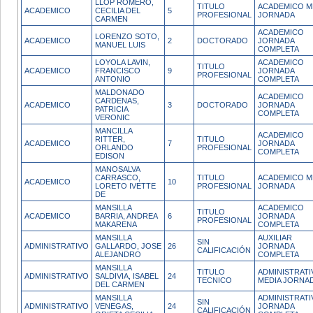
LLOP ROMERO,
TITULO
ACADEMICO M
ACADEMICO
CECILIA DEL
5
PROFESIONAL
JORNADA
CARMEN
ACADEMICO
LORENZO SOTO,
ACADEMICO
2
DOCTORADO
JORNADA
MANUEL LUIS
COMPLETA
LOYOLA LAVIN,
ACADEMICO
TITULO
ACADEMICO
FRANCISCO
9
JORNADA
PROFESIONAL
ANTONIO
COMPLETA
MALDONADO
ACADEMICO
CARDENAS,
ACADEMICO
3
DOCTORADO
JORNADA
PATRICIA
COMPLETA
VERONIC
MANCILLA
ACADEMICO
RITTER,
TITULO
ACADEMICO
7
JORNADA
ORLANDO
PROFESIONAL
COMPLETA
EDISON
MANOSALVA
CARRASCO,
TITULO
ACADEMICO M
ACADEMICO
10
LORETO IVETTE
PROFESIONAL
JORNADA
DE
MANSILLA
ACADEMICO
TITULO
ACADEMICO
BARRIA, ANDREA
6
JORNADA
PROFESIONAL
MAKARENA
COMPLETA
MANSILLA
AUXILIAR
SIN
ADMINISTRATIVO
GALLARDO, JOSE
26
JORNADA
CALIFICACIÓN
ALEJANDRO
COMPLETA
MANSILLA
TITULO
ADMINISTRATI
ADMINISTRATIVO
SALDIVIA, ISABEL
24
TECNICO
MEDIA JORNA
DEL CARMEN
MANSILLA
ADMINISTRATI
SIN
ADMINISTRATIVO
VENEGAS,
24
JORNADA
CALIFICACIÓN