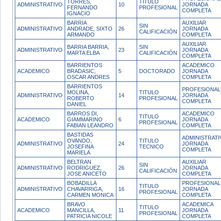
TORRES,
TITULO
ADMINISTRATIVO
10
JORNADA
FERNANDO
PROFESIONAL
COMPLETA
IGNACIO
BARRIA
AUXILIAR
SIN
ADMINISTRATIVO
ANDRADE, SIXTO
26
JORNADA
CALIFICACIÓN
ARMANDO
COMPLETA
AUXILIAR
BARRIA BARRIA,
SIN
ADMINISTRATIVO
23
JORNADA
MARTA ELBA
CALIFICACIÓN
COMPLETA
BARRIENTOS
ACADEMICO
ACADEMICO
BRADASIC,
5
DOCTORADO
JORNADA
OSCAR ANDRES
COMPLETA
BARRIENTOS
PROFESIONAL
MOLINA,
TITULO
ADMINISTRATIVO
14
JORNADA
ROBERTO
PROFESIONAL
COMPLETA
DANIEL
BARROS DI,
ACADEMICO
TITULO
ACADEMICO
GIAMMARINO
6
JORNADA
PROFESIONAL
FABIAN LEANDRO
COMPLETA
BASTIDAS
ADMINISTRATI
OVANDO,
TITULO
ADMINISTRATIVO
24
JORNADA
JOSEFINA
TECNICO
COMPLETA
MARIELA
BELTRAN
AUXILIAR
SIN
ADMINISTRATIVO
RODRIGUEZ,
26
JORNADA
CALIFICACIÓN
JOSE ANICETO
COMPLETA
BOBADILLA
PROFESIONAL
TITULO
ADMINISTRATIVO
CHAVARRIGA,
16
JORNADA
PROFESIONAL
CARMEN MONICA
COMPLETA
BRAVO
ACADEMICA
TITULO
ACADEMICO
MANCILLA,
11
JORNADA
PROFESIONAL
PATRICIA NICOLE
COMPLETA