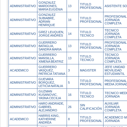
GONZALEZ
TITULO
ADMINISTRATIVO
MARDONES,
13
ASISTENTE SO
PROFESIONAL
MARIA EUGENIA
GONZALEZ
PROFESIONAL
SUBIABRE,
TITULO
ADMINISTRATIVO
16
JORNADA
ADRIAN
PROFESIONAL
COMPLETA
HENRIQUE
TECNICO
GREZ LEUQUEN,
TITULO
ADMINISTRATIVO
14
JORNADA
JORGE ANDRES
TECNICO
COMPLETA
GUERRERO
PROFESIONAL
TITULO
ADMINISTRATIVO
BATAGLIA,
13
JORNADA
PROFESIONAL
SANDRA MARIA
COMPLETA
GUERRERO
TECNICO
TITULO
ADMINISTRATIVO
MANSILLA,
13
JORNADA
TECNICO
XIMENA BEATRIZ
COMPLETA
GUERRERO
JEFE UNIDAD
ACADEMICO
VASQUEZ,
3
MAGISTER
MOVILIDAD
PATRICIA TATIANA
ESTUDIANTIL
GUEVARA
TITULO
PROFESIONAL
ADMINISTRATIVO
BORQUEZ,
5
PROFESIONAL
MEDIA JORNA
LETICIA NATALIA
GUZMAN
TITULO
TECNICO MED
ADMINISTRATIVO
KUSANOVIC,
16
TECNICO
JORNADA
YASNA CECILIA
HARO ANDRADE,
AUXILIAR
SIN
ADMINISTRATIVO
GABRIEL
26
JORNADA
CALIFICACIÓN
ALEJANDRO
COMPLETA
HARRIS KING,
TITULO
ACADEMICO M
ACADEMICO
KATHERINE
8
PROFESIONAL
JORNADA
ANDREA