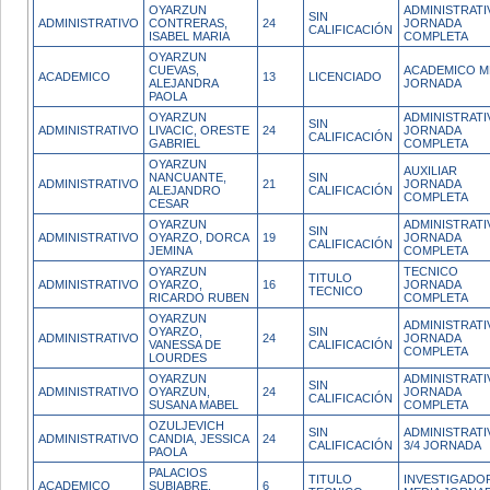
OYARZUN
ADMINISTRATI
SIN
ADMINISTRATIVO
CONTRERAS,
24
JORNADA
CALIFICACIÓN
ISABEL MARIA
COMPLETA
OYARZUN
CUEVAS,
ACADEMICO M
ACADEMICO
13
LICENCIADO
ALEJANDRA
JORNADA
PAOLA
OYARZUN
ADMINISTRATI
SIN
ADMINISTRATIVO
LIVACIC, ORESTE
24
JORNADA
CALIFICACIÓN
GABRIEL
COMPLETA
OYARZUN
AUXILIAR
NANCUANTE,
SIN
ADMINISTRATIVO
21
JORNADA
ALEJANDRO
CALIFICACIÓN
COMPLETA
CESAR
OYARZUN
ADMINISTRATI
SIN
ADMINISTRATIVO
OYARZO, DORCA
19
JORNADA
CALIFICACIÓN
JEMINA
COMPLETA
OYARZUN
TECNICO
TITULO
ADMINISTRATIVO
OYARZO,
16
JORNADA
TECNICO
RICARDO RUBEN
COMPLETA
OYARZUN
ADMINISTRATI
OYARZO,
SIN
ADMINISTRATIVO
24
JORNADA
VANESSA DE
CALIFICACIÓN
COMPLETA
LOURDES
OYARZUN
ADMINISTRATI
SIN
ADMINISTRATIVO
OYARZUN,
24
JORNADA
CALIFICACIÓN
SUSANA MABEL
COMPLETA
OZULJEVICH
SIN
ADMINISTRATI
ADMINISTRATIVO
CANDIA, JESSICA
24
CALIFICACIÓN
3/4 JORNADA
PAOLA
PALACIOS
TITULO
INVESTIGADO
ACADEMICO
SUBIABRE,
6