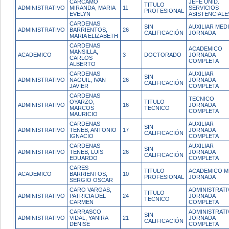
CARCAMO
JEFE UNID.
TITULO
ADMINISTRATIVO
MIRANDA, MARIA
11
SERVICIOS
PROFESIONAL
EVELYN
ASISTENCIALE
CARDENAS
SIN
AUXILIAR MED
ADMINISTRATIVO
BARRIENTOS,
26
CALIFICACIÓN
JORNADA
MARIA ELIZABETH
CARDENAS
ACADEMICO
MANSILLA,
ACADEMICO
3
DOCTORADO
JORNADA
CARLOS
COMPLETA
ALBERTO
CARDENAS
AUXILIAR
SIN
ADMINISTRATIVO
NAGUIL, IVAN
26
JORNADA
CALIFICACIÓN
JAVIER
COMPLETA
CARDENAS
TECNICO
OYARZO,
TITULO
ADMINISTRATIVO
16
JORNADA
MARCOS
TECNICO
COMPLETA
MAURICIO
CARDENAS
AUXILIAR
SIN
ADMINISTRATIVO
TENEB, ANTONIO
17
JORNADA
CALIFICACIÓN
IGNACIO
COMPLETA
CARDENAS
AUXILIAR
SIN
ADMINISTRATIVO
TENEB, LUIS
26
JORNADA
CALIFICACIÓN
EDUARDO
COMPLETA
CARES
TITULO
ACADEMICO M
ACADEMICO
BARRIENTOS,
10
PROFESIONAL
JORNADA
SERGIO OSCAR
CARO VARGAS,
ADMINISTRATI
TITULO
ADMINISTRATIVO
PATRICIA DEL
24
JORNADA
TECNICO
CARMEN
COMPLETA
CARRASCO
ADMINISTRATI
SIN
ADMINISTRATIVO
VIDAL, YANIRA
21
JORNADA
CALIFICACIÓN
DENISE
COMPLETA