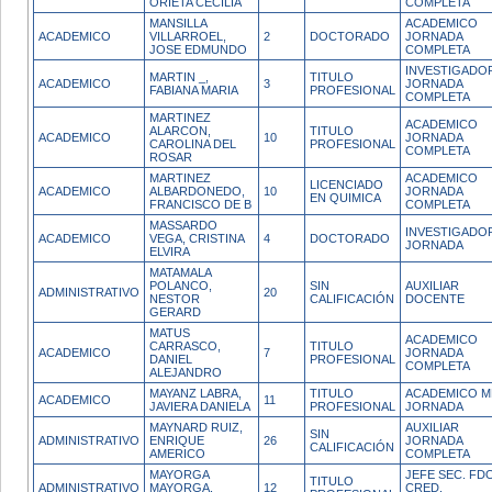
ORIETA CECILIA
COMPLETA
MANSILLA
ACADEMICO
ACADEMICO
VILLARROEL,
2
DOCTORADO
JORNADA
JOSE EDMUNDO
COMPLETA
INVESTIGADO
MARTIN _,
TITULO
ACADEMICO
3
JORNADA
FABIANA MARIA
PROFESIONAL
COMPLETA
MARTINEZ
ACADEMICO
ALARCON,
TITULO
ACADEMICO
10
JORNADA
CAROLINA DEL
PROFESIONAL
COMPLETA
ROSAR
MARTINEZ
ACADEMICO
LICENCIADO
ACADEMICO
ALBARDONEDO,
10
JORNADA
EN QUIMICA
FRANCISCO DE B
COMPLETA
MASSARDO
INVESTIGADOR
ACADEMICO
VEGA, CRISTINA
4
DOCTORADO
JORNADA
ELVIRA
MATAMALA
POLANCO,
SIN
AUXILIAR
ADMINISTRATIVO
20
NESTOR
CALIFICACIÓN
DOCENTE
GERARD
MATUS
ACADEMICO
CARRASCO,
TITULO
ACADEMICO
7
JORNADA
DANIEL
PROFESIONAL
COMPLETA
ALEJANDRO
MAYANZ LABRA,
TITULO
ACADEMICO M
ACADEMICO
11
JAVIERA DANIELA
PROFESIONAL
JORNADA
MAYNARD RUIZ,
AUXILIAR
SIN
ADMINISTRATIVO
ENRIQUE
26
JORNADA
CALIFICACIÓN
AMERICO
COMPLETA
MAYORGA
JEFE SEC. FDO
TITULO
ADMINISTRATIVO
MAYORGA,
12
CRED.