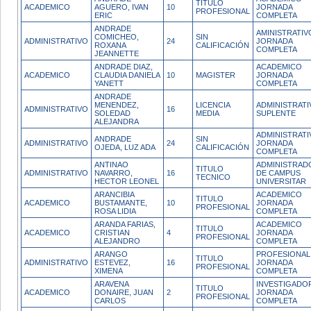
TITULO
ACADEMICO
AGUERO, IVAN
10
JORNADA
PROFESIONAL
ERIC
COMPLETA
ANDRADE
AMINISTRATIV
COMICHEO,
SIN
ADMINISTRATIVO
24
JORNADA
ROXANA
CALIFICACIÓN
COMPLETA
JEANNETTE
ANDRADE DIAZ,
ACADEMICO
ACADEMICO
CLAUDIA DANIELA
10
MAGISTER
JORNADA
YANETT
COMPLETA
ANDRADE
MENENDEZ,
LICENCIA
ADMINISTRATI
ADMINISTRATIVO
16
SOLEDAD
MEDIA
SUPLENTE
ALEJANDRA
ADMINISTRATI
ANDRADE
SIN
ADMINISTRATIVO
24
JORNADA
OJEDA, LUZ ADA
CALIFICACIÓN
COMPLETA
ANTINAO
ADMINISTRAD
TITULO
ADMINISTRATIVO
NAVARRO,
16
DE CAMPUS
TECNICO
HECTOR LEONEL
UNIVERSITAR
ARANCIBIA
ACADEMICO
TITULO
ACADEMICO
BUSTAMANTE,
10
JORNADA
PROFESIONAL
ROSA LIDIA
COMPLETA
ARANDA FARIAS,
ACADEMICO
TITULO
ACADEMICO
CRISTIAN
4
JORNADA
PROFESIONAL
ALEJANDRO
COMPLETA
ARANGO
PROFESIONAL
TITULO
ADMINISTRATIVO
ESTEVEZ,
16
JORNADA
PROFESIONAL
XIMENA
COMPLETA
ARAVENA
INVESTIGADO
TITULO
ACADEMICO
DONAIRE, JUAN
2
JORNADA
PROFESIONAL
CARLOS
COMPLETA