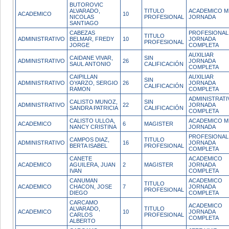
BUTOROVIC
ALVARADO,
TITULO
ACADEMICO M
ACADEMICO
10
NICOLAS
PROFESIONAL
JORNADA
SANTIAGO
CABEZAS
PROFESIONAL
TITULO
ADMINISTRATIVO
BELMAR, FREDY
10
JORNADA
PROFESIONAL
JORGE
COMPLETA
AUXILIAR
CAIDANE VIVAR,
SIN
ADMINISTRATIVO
26
JORNADA
SAUL ANTONIO
CALIFICACIÓN
COMPLETA
CAIPILLAN
AUXILIAR
SIN
ADMINISTRATIVO
OYARZO, SERGIO
26
JORNADA
CALIFICACIÓN
RAMON
COMPLETA
ADMINISTRATI
CALISTO MUNOZ,
SIN
ADMINISTRATIVO
22
JORNADA
SANDRA PATRICIA
CALIFICACIÓN
COMPLETA
CALISTO ULLOA,
ACADEMICO M
ACADEMICO
6
MAGISTER
NANCY CRISTINA
JORNADA
PROFESIONAL
CAMPOS DIAZ,
TITULO
ADMINISTRATIVO
16
JORNADA
BERTA ISABEL
PROFESIONAL
COMPLETA
CANETE
ACADEMICO
ACADEMICO
AGUILERA, JUAN
2
MAGISTER
JORNADA
IVAN
COMPLETA
CANUMAN
ACADEMICO
TITULO
ACADEMICO
CHACON, JOSE
7
JORNADA
PROFESIONAL
DIEGO
COMPLETA
CARCAMO
ACADEMICO
ALVARADO,
TITULO
ACADEMICO
10
JORNADA
CARLOS
PROFESIONAL
COMPLETA
ALBERTO