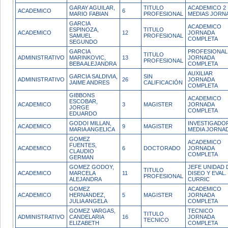
GARAY AGUILAR,
TITULO
ACADEMICO 2
ACADEMICO
6
MARIO FABIAN
PROFESIONAL
MEDIAS JORN
GARCIA
ACADEMICO
ESPINOZA,
TITULO
ACADEMICO
12
JORNADA
SAMUEL
PROFESIONAL
COMPLETA
SEGUNDO
GARCIA
PROFESIONAL
TITULO
ADMINISTRATIVO
MARINKOVIC,
13
JORNADA
PROFESIONAL
BEBA ALEJANDRA
COMPLETA
AUXILIAR
GARCIA SALDIVIA,
SIN
ADMINISTRATIVO
26
JORNADA
JAIME ANDRES
CALIFICACIÓN
COMPLETA
GIBBONS
ACADEMICO
ESCOBAR,
ACADEMICO
3
MAGISTER
JORNADA
JORGE
COMPLETA
EDUARDO
GODOI MILLAN,
INVESTIGADO
ACADEMICO
9
MAGISTER
MARIA ANGELICA
MEDIA JORNA
GOMEZ
ACADEMICO
FUENTES,
ACADEMICO
6
DOCTORADO
JORNADA
CLAUDIO
COMPLETA
GERMAN
GOMEZ GODOY,
JEFE UNIDAD 
TITULO
ACADEMICO
MARCELA
11
DISEO Y EVAL.
PROFESIONAL
ALEJANDRA
CURRIC
GOMEZ
ACADEMICO
ACADEMICO
HERNANDEZ,
5
MAGISTER
JORNADA
JULIA ANGELA
COMPLETA
GOMEZ VARGAS,
TECNICO
TITULO
ADMINISTRATIVO
CANDELARIA
16
JORNADA
TECNICO
ELIZABETH
COMPLETA