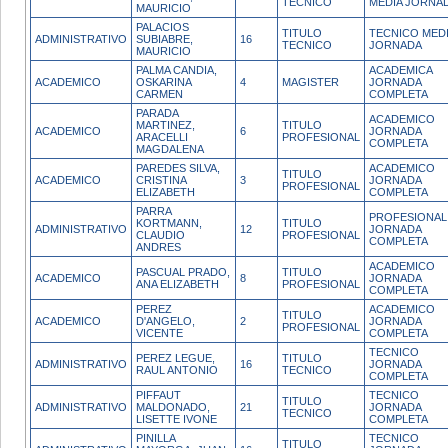
TECNICO
MEDIA JORNA
MAURICIO
PALACIOS
TITULO
TECNICO MED
ADMINISTRATIVO
SUBIABRE,
16
TECNICO
JORNADA
MAURICIO
PALMA CANDIA,
ACADEMICA
ACADEMICO
OSKARINA
4
MAGISTER
JORNADA
CARMEN
COMPLETA
PARADA
ACADEMICO
MARTINEZ,
TITULO
ACADEMICO
6
JORNADA
ARACELLI
PROFESIONAL
COMPLETA
MAGDALENA
PAREDES SILVA,
ACADEMICO
TITULO
ACADEMICO
CRISTINA
3
JORNADA
PROFESIONAL
ELIZABETH
COMPLETA
PARRA
PROFESIONAL
KORTMANN,
TITULO
ADMINISTRATIVO
12
JORNADA
CLAUDIO
PROFESIONAL
COMPLETA
ANDRES
ACADEMICO
PASCUAL PRADO,
TITULO
ACADEMICO
8
JORNADA
ANA ELIZABETH
PROFESIONAL
COMPLETA
PEREZ
ACADEMICO
TITULO
ACADEMICO
D'ANGELO,
2
JORNADA
PROFESIONAL
VICENTE
COMPLETA
TECNICO
PEREZ LEGUE,
TITULO
ADMINISTRATIVO
16
JORNADA
RAUL ANTONIO
TECNICO
COMPLETA
PIFFAUT
TECNICO
TITULO
ADMINISTRATIVO
MALDONADO,
21
JORNADA
TECNICO
LISETTE IVONE
COMPLETA
PINILLA
TECNICO
TITULO