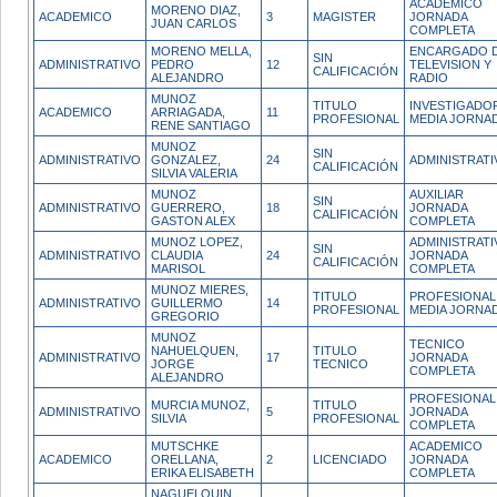
ACADEMICO
MORENO DIAZ,
ACADEMICO
3
MAGISTER
JORNADA
JUAN CARLOS
COMPLETA
MORENO MELLA,
ENCARGADO 
SIN
ADMINISTRATIVO
PEDRO
12
TELEVISION Y
CALIFICACIÓN
ALEJANDRO
RADIO
MUNOZ
TITULO
INVESTIGADO
ACADEMICO
ARRIAGADA,
11
PROFESIONAL
MEDIA JORNA
RENE SANTIAGO
MUNOZ
SIN
ADMINISTRATIVO
GONZALEZ,
24
ADMINISTRATI
CALIFICACIÓN
SILVIA VALERIA
MUNOZ
AUXILIAR
SIN
ADMINISTRATIVO
GUERRERO,
18
JORNADA
CALIFICACIÓN
GASTON ALEX
COMPLETA
MUNOZ LOPEZ,
ADMINISTRATI
SIN
ADMINISTRATIVO
CLAUDIA
24
JORNADA
CALIFICACIÓN
MARISOL
COMPLETA
MUNOZ MIERES,
TITULO
PROFESIONAL
ADMINISTRATIVO
GUILLERMO
14
PROFESIONAL
MEDIA JORNA
GREGORIO
MUNOZ
TECNICO
NAHUELQUEN,
TITULO
ADMINISTRATIVO
17
JORNADA
JORGE
TECNICO
COMPLETA
ALEJANDRO
PROFESIONAL
MURCIA MUNOZ,
TITULO
ADMINISTRATIVO
5
JORNADA
SILVIA
PROFESIONAL
COMPLETA
MUTSCHKE
ACADEMICO
ACADEMICO
ORELLANA,
2
LICENCIADO
JORNADA
ERIKA ELISABETH
COMPLETA
NAGUELQUIN