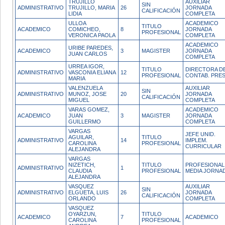
TRUJILLO
AUXILIAR
SIN
ADMINISTRATIVO
TRUJILLO, MARIA
26
JORNADA
CALIFICACIÓN
LIDIA
COMPLETA
ULLOA
ACADEMICO
TITULO
ACADEMICO
COMICHEO,
8
JORNADA
PROFESIONAL
VERONICA PAOLA
COMPLETA
ACADEMICO
URIBE PAREDES,
ACADEMICO
3
MAGISTER
JORNADA
JUAN CARLOS
COMPLETA
URREA IGOR,
TITULO
DIRECTORA D
ADMINISTRATIVO
VASCONIA ELIANA
12
PROFESIONAL
CONTAB. PRES
MARIA
VALENZUELA
AUXILIAR
SIN
ADMINISTRATIVO
MUNOZ, JOSE
20
JORNADA
CALIFICACIÓN
MIGUEL
COMPLETA
VARAS GOMEZ,
ACADEMICO
ACADEMICO
JUAN
3
MAGISTER
JORNADA
GUILLERMO
COMPLETA
VARGAS
JEFE UNID.
AGUILAR,
TITULO
ADMINISTRATIVO
14
IMPLEM.
CAROLINA
PROFESIONAL
CURRICULAR
ALEJANDRA
VARGAS
NIZETICH,
TITULO
PROFESIONAL
ADMINISTRATIVO
1
CLAUDIA
PROFESIONAL
MEDIA JORNA
ALEJANDRA
VASQUEZ
AUXILIAR
SIN
ADMINISTRATIVO
ELGUETA, LUIS
26
JORNADA
CALIFICACIÓN
ORLANDO
COMPLETA
VASQUEZ
OYARZUN,
TITULO
ACADEMICO
7
ACADEMICO
CAROLINA
PROFESIONAL