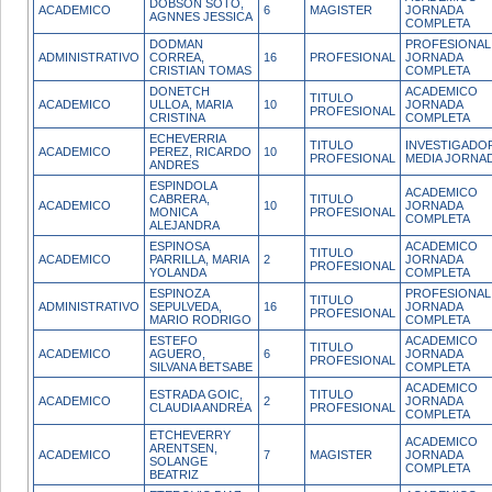
DOBSON SOTO,
ACADEMICO
6
MAGISTER
JORNADA
AGNNES JESSICA
COMPLETA
DODMAN
PROFESIONAL
ADMINISTRATIVO
CORREA,
16
PROFESIONAL
JORNADA
CRISTIAN TOMAS
COMPLETA
DONETCH
ACADEMICO
TITULO
ACADEMICO
ULLOA, MARIA
10
JORNADA
PROFESIONAL
CRISTINA
COMPLETA
ECHEVERRIA
TITULO
INVESTIGADO
ACADEMICO
PEREZ, RICARDO
10
PROFESIONAL
MEDIA JORNA
ANDRES
ESPINDOLA
ACADEMICO
CABRERA,
TITULO
ACADEMICO
10
JORNADA
MONICA
PROFESIONAL
COMPLETA
ALEJANDRA
ESPINOSA
ACADEMICO
TITULO
ACADEMICO
PARRILLA, MARIA
2
JORNADA
PROFESIONAL
YOLANDA
COMPLETA
ESPINOZA
PROFESIONAL
TITULO
ADMINISTRATIVO
SEPULVEDA,
16
JORNADA
PROFESIONAL
MARIO RODRIGO
COMPLETA
ESTEFO
ACADEMICO
TITULO
ACADEMICO
AGUERO,
6
JORNADA
PROFESIONAL
SILVANA BETSABE
COMPLETA
ACADEMICO
ESTRADA GOIC,
TITULO
ACADEMICO
2
JORNADA
CLAUDIA ANDREA
PROFESIONAL
COMPLETA
ETCHEVERRY
ACADEMICO
ARENTSEN,
ACADEMICO
7
MAGISTER
JORNADA
SOLANGE
COMPLETA
BEATRIZ