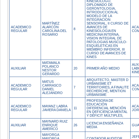
KINESIOLOGO,
DIPLOMADO DE
GERONTOLOGIA,
INTRODUCCION AL
MODELO DE LA
INTEGRACION
MARTÍNEZ
SENSORIAL, II CURSO DE
ACADEMICO
ALARCÓN
AVANCES DE
ACA
8
REGULAR
CAROLINA DEL
KINESIOLOGIA EN
COM
ROSARIO
MEDICINA INTERNA,
VISION INTEGRAL DE
PATOLOGIAS MUSCULO-
ESQUELETICAS EN
MIEMBRO INFERIOR, III
CURSO DE AVANCES DE
KINES
MATAMALA
AUX
POLANCO
AUXILIAR
20
PRIMER AÑO MEDIO
LAB
NESTOR
KIN
GERARDO
ARQUITECTO, MASTER D
MATUS
URBANISME ET
ACADEMICO
CARRASCO
ACA
7
TERRITOIRES, A FINALITE
REGULAR
DANIEL
COM
RECHERCHE, MENTION
ALEJANDRO
URBANISME
PROFESORA DE
EDUCACIÓN
ACADEMICO
MAYANZ LABRA
ACA
11
DIFERENCIAL MENCIÓN
REGULAR
JAVIERA DANIELA
JOR
EN DEFICIENCIA MENTAL
Y DÉFICIT MÚLTIPLES,
MAYNARD RUIZ
LICENCIA ENSEÑANZA
AUXILIAR
ENRIQUE
26
GUA
MEDIA
AMERICO
MAYORGA
JEF
MAYORGA
CONTADOR AUDITOR,