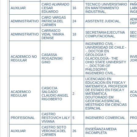
CARO ALVARADO
TECNICO UNIVERSITARIO
PAÑ
AUXILIAR
CESAR
16
EN MANTENIMIENTO
LAB
EDUARDO
INDUSTRIAL,
ING
CARO VARGAS
ADM
ADMINISTRATIVO
PATRICIA DEL
24
ASISTENTE JUDICIAL,
DEP
CARMEN
CARRASCO
SECRETARIA EJECUTIVA
SEC
ADMINISTRATIVO
VIDAL YANIRA
18
COMPUTACIONAL,
REC
DENISE
INGENIERO CIVIL -
UNIVERSIDAD DE CHILE -
-, DOCTOR EN
CASASSA
GEOLOGÍA Y
ACADEMICO NO
INV
ROGAZINSKI
2
GLACIOLOGÍA - THE
REGULAR
JOR
GINO
OHIO STATE UNIVERSITY
--, DOCTOR OF
PHILOSOPHY,
INGENIERO CIVIL.,
LICENCIADO EN
EDUCACION EN FISICA Y
MATEMATICA, PROFESOR
CASICCIA
DE ESTADO EN FISICA Y
ACADEMICO
SALGADO
ACA
2
MATEMATICA,
REGULAR
CLAUDIO ANGEL
COM
DOUTORADO EM
RIGOBERTO
GEOFISICA ESPACIAL,
MESTRADO EM CIENCIAS
ESPACIAL
CASTRO
PROFESIONAL
RESTOVICH LALY
5
INGENIERO COMERCIAL
PRO
VIVIANA
CASTRO SOTO
ENSEÑANZA MEDIA
AUXILIAR
VERONICA DEL
26
AUX
INCOMPLETA
CARMEN