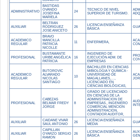
BASTIDAS
OVANDO
TECNICO DE NIVEL
ADM
ADMINISTRATIVO
24
JOSEFINA
SUPERIOR DE TURISMO.
ADQ
MARIELA
BELTRAN
LICENCIA ENSEÑANZA
AUXILIAR
RODRIGUEZ
26
GUA
BÁSICA
JOSE ANICETO
BRAVO
ACADEMICO
MANCILLA
ACA
11
ENFERMERA,
REGULAR
PATRICIA
COM
NICOLLE
BUSTAMANTE
INGENIERO DE
PRO
PROFESIONAL
URIBE ANGÉLICA
16
EJECUCIÓN ADM. DE
CON
PATRICIA
EMPRESAS
BACHILLER EN CIENCIAS
BUTOROVIC
M/BIOLOGIA Y QUIMICA -
ACADEMICO
ALVARADO
UNIVERSIDAD DE
ACA
10
REGULAR
NICOLAS
MAGALLANES,....,
JOR
SANTIAGO
LICENCIADO EN
CIENCIAS BIOLÓGICAS,
GRADO DE LICENCIADO
EN CIENCIAS DE LA
CABEZAS
ADMINISTRACION DE
AUD
PROFESIONAL
BELMAR FREDY
8
EMPRESAS., INGENIERO
INT
JORGE
COMERCIAL MENCION
ADMINISTRACION,
CONTADOR AUDITOR,
CAIDANE VIVAR
LICENCIA ENSEÑANZA
AUXILIAR
26
GUA
SAUL ANTONIO
MEDIA
CAIPILLAN
LICENCIA ENSEÑANZA
AUX
AUXILIAR
OYARZO SERGIO
26
BÁSICA
GEN
RAMON