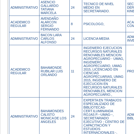
ASENCIO
TECNICO DE NIVEL
SEC
GALLARDO
ADMINISTRATIVO
24
MEDIO EN
DEP
TATIANA
SECRETARIADO.
KIN
MARCELA
AVENDAÑO
ACADEMICO
ALARCON
ACA
8
PSICOLOGO,
REGULAR
SERGIO
COM
FERNANDO
BACON LARA
ADM
ADMINISTRATIVO
CARLOS
24
LICENCIA MEDIA
INV
ALFONSO
INGENIERO EJECUCION
RECURSOS NATURALES
RENOVABLES MENCION
AGROPECUARIO - UMAG,
INGENIERO
AGROPECUARIO, UMAG
BAHAMONDE
ACADEMICO
2015, LICENCIADO EN
RUBILAR LUIS
11
PRO
REGULAR
CIENCIAS
ORLANDO
AGROPECUARIAS, UMAG
2015, INGENIERO DE
EJECUCION EN
RECURSOS NATURALES
RENOVABLES, MENCION
AGROPECUARIO.,
EXPERTA EN TRABAJOS
ESPECIALIZADO DE
BIBLIOTECAS-
BAHAMONDES
CERT.ILUMINANDA
CALISTO
ROJAS P.--UMAG--,
ADM
ADMINISTRATIVO
24
MONICA DE LOS
SECRETARIADO
BIB
ANGELES
EJECUTIVO - CENTRO DE
CAPACITACIÓN Y
ESTUDIOS
INTERNACIONALES -,