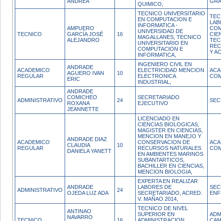
ANDREA
GR
QUIMICO,
TECNICO UNIVERSITARIO
TEC
EN COMPUTACION E
LAB
INFORMATICA -
AMPUERO
COM
UNIVERSIDAD DE
TECNICO
GARCÍA JOSÉ
16
CIE
MAGALLANES, TECNICO
ALEJANDRO
TEC
UNIVERSITARIO EN
REC
COMPUTACION E
Y A
INFORMATICA,
INGENIERO CIVIL EN
ANDRADE
ACADEMICO
ELECTRICIDAD MENCION
ACA
AGUERO IVAN
10
REGULAR
ELECTRONICA
COM
ERIC
INDUSTRIAL,
ANDRADE
COMICHEO
SECRETARIADO
ADMINISTRATIVO
24
SEC
ROXANA
EJECUTIVO
JEANNETTE
LICENCIADO EN
CIENCIAS BIOLOGICAS,
MAGISTER EN CIENCIAS,
MENCION EN MANEJO Y
ANDRADE DIAZ
ACADEMICO
CONSERVACION DE
ACA
CLAUDIA
10
REGULAR
RECURSOS NATURALES
COM
DANIELA YANETT
EN AMBIENTES MARINOS
SUBANTARTICOS,
BACHILLER EN CIENCIAS,
MENCION BIOLOGIA,
EXPERTA EN REALIZAR
ANDRADE
LABORES DE
SEC
ADMINISTRATIVO
24
OJEDA LUZ ADA
SECRETARIADO, ACRED.
ENF
V. MAÑAO 2014,
TECNICO DE NIVEL
ANTINAO
SUPERIOR EN
ADM
NAVARRO
TECNICO
16
ADMINISTRACION
CAM