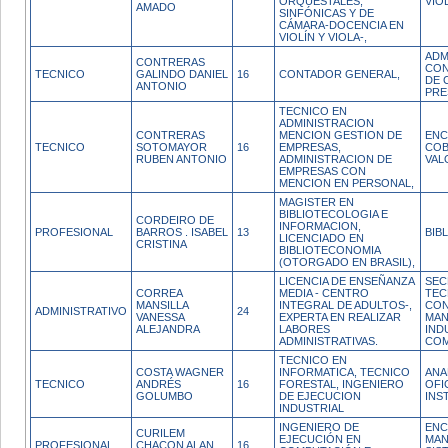
ORQUESTALES,
VIO
AMADO
SINFÓNICAS Y DE
CÁMARA-DOCENCIA EN
VIOLÍN Y VIOLA-,
ADM
CONTRERAS
CON
TECNICO
GALINDO DANIEL
16
CONTADOR GENERAL,
DE 
ANTONIO
PRE
TECNICO EN
ADMINISTRACION
CONTRERAS
MENCION GESTION DE
EN
TECNICO
SOTOMAYOR
16
EMPRESAS,
COB
RUBEN ANTONIO
ADMINISTRACION DE
VAL
EMPRESAS CON
MENCION EN PERSONAL,
MAGISTER EN
BIBLIOTECOLOGIA E
CORDEIRO DE
INFORMACION,
PROFESIONAL
BARROS . ISABEL
13
BIB
LICENCIADO EN
CRISTINA
BIBLIOTECONOMIA
(OTORGADO EN BRASIL),
LICENCIA DE ENSEÑANZA
SEC
CORREA
MEDIA - CENTRO
TEC
MANSILLA
INTEGRAL DE ADULTOS-,
CON
ADMINISTRATIVO
24
VANESSA
EXPERTA EN REALIZAR
MAN
ALEJANDRA
LABORES
IND
ADMINISTRATIVAS.
COM
TECNICO EN
COSTA WAGNER
INFORMATICA, TECNICO
ANA
TECNICO
ANDRÉS
16
FORESTAL, INGENIERO
OFI
GOLUMBO
DE EJECUCION
INS
INDUSTRIAL
INGENIERO DE
EN
CURILEM
EJECUCIÓN EN
MAN
PROFESIONAL
CHACON ALAN
16