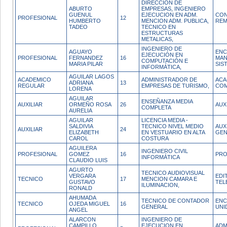
DIRECCION DE
ABURTO
EMPRESAS, INGENIERO
GUENUL
EJECUCION EN ADM.
CO
PROFESIONAL
12
HUMBERTO
MENCION ADM. PUBLICA,
REM
TADEO
TECNICO EN
ESTRUCTURAS
METALICAS,
INGENIERO DE
AGUAYO
ENC
EJECUCIÓN EN
PROFESIONAL
FERNANDEZ
16
MAN
COMPUTACIÓN E
MARIA PILAR
SIS
INFORMÁTICA,
AGUILAR LAGOS
ACADEMICO
ADMINISTRADOR DE
ACA
ADRIANA
13
REGULAR
EMPRESAS DE TURISMO,
COM
LORENA
AGUILAR
ENSEÑANZA MEDIA
AUXILIAR
ORMEÑO ROSA
26
AUX
COMPLETA
AURELIA
AGUILAR
LICENCIA MEDIA -
SALDIVIA
TECNICO NIVEL MEDIO
AUX
AUXILIAR
24
ELIZABETH
EN VESTUARIO EN ALTA
GEN
CAROL
COSTURA
AGUILERA
INGENIERO CIVIL
PROFESIONAL
GOMEZ
16
PRO
INFORMÁTICA
CLAUDIO LUIS
AGURTO
TECNICO AUDIOVISUAL
VERGARA
EDI
TECNICO
17
MENCION CAMARA E
GUSTAVO
TEL
ILUMINACION,
RONALD
AHUMADA
TECNICO DE CONTADOR
ENC
TECNICO
OJEDA MIGUEL
16
GENERAL
UNI
ANGEL
ALARCON
INGENIERO DE
CAMPILLO
EJECUCION EN
ADM