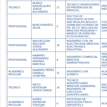
MUÑOZ
TECNICO UNIVERSITARIO
NAHUELQUEN
PRE
TECNICO
17
EN PREVENCION DE
JORGE
RIE
RIESGOS.,
ALEJANDRO
DOCTOR OF
PHILOSOPHY IN FISH
AND WILDLIFE BIOLOGY
COO
MURCIA MUÑOZ
(ASIMILADO A GRADO DE
MAG
PROFESIONAL
5
SILVIA
DR. EN CS. BIOLOGICAS,
MAN
MENCION PESQUERIA Y
CON
MANEJO DE ESPECIES-
ECOLOGIA ACUIC.,
NAGUELQUIN
INGENIERO CIVIL EN
DELGADO
ELECTRICIDAD MENCION
PRO
PROFESIONAL
16
JORGE
ELECTRONICA
JOR
ALEJANDRO
INDUSTRIAL,
PRO
NAVARRO
INGENIERO COMERCIAL
DIR
HERNANDEZ
PROFESIONAL
8
MENCION
PLA
ADRIANA
ADMINISTRACION.
DES
MARCELA
INS
NAVARRO PÉREZ
ACADEMICO
INGENIERO CIVIL
ACA
DANIELA
11
REGULAR
QUIMICO
COM
JOSEFINA
TECNICO
AGROPECUARIO
NIETO
EN
MENCION GANADERIA,
TECNICO
MONTALBA
16
PRO
INGENIERO DE
JORGE DARDO
CEN
EJECUCION
AGROPECUADIO,
NUÑEZ
PROFESOR DE
ACADEMICO
ESPINOSA
EDUCACIÓN FÍSICA ,
6
ACA
REGULAR
CRISTIAN
DEPORTES Y