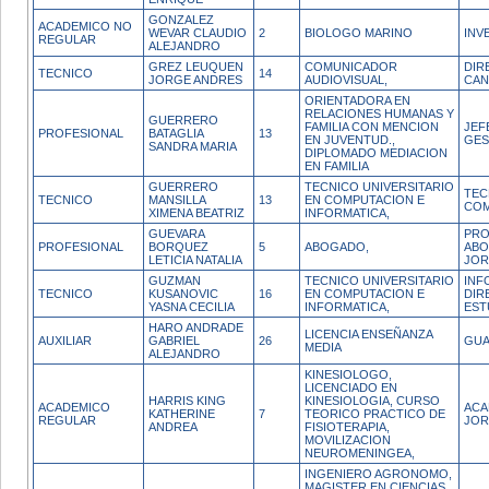
GONZALEZ
ACADEMICO NO
WEVAR CLAUDIO
2
BIOLOGO MARINO
INV
REGULAR
ALEJANDRO
GREZ LEUQUEN
COMUNICADOR
DIR
TECNICO
14
JORGE ANDRES
AUDIOVISUAL,
CAN
ORIENTADORA EN
RELACIONES HUMANAS Y
GUERRERO
FAMILIA CON MENCION
JEF
PROFESIONAL
BATAGLIA
13
EN JUVENTUD.,
GES
SANDRA MARIA
DIPLOMADO MEDIACION
EN FAMILIA
GUERRERO
TECNICO UNIVERSITARIO
TEC
TECNICO
MANSILLA
13
EN COMPUTACION E
COM
XIMENA BEATRIZ
INFORMATICA,
GUEVARA
PRO
PROFESIONAL
BORQUEZ
5
ABOGADO,
ABO
LETICIA NATALIA
JOR
GUZMAN
TECNICO UNIVERSITARIO
INF
TECNICO
KUSANOVIC
16
EN COMPUTACION E
DIR
YASNA CECILIA
INFORMATICA,
EST
HARO ANDRADE
LICENCIA ENSEÑANZA
AUXILIAR
GABRIEL
26
GUA
MEDIA
ALEJANDRO
KINESIOLOGO,
LICENCIADO EN
HARRIS KING
KINESIOLOGIA, CURSO
ACADEMICO
ACA
KATHERINE
7
TEORICO PRACTICO DE
REGULAR
JOR
ANDREA
FISIOTERAPIA,
MOVILIZACION
NEUROMENINGEA,
INGENIERO AGRONOMO,
MAGISTER EN CIENCIAS