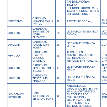
NEUROMOTORES,
TRAT.DE
NEURODESARROLLO EN
TRAST.NEUROMOTORES,
ENFOQUE FUNC
CARCAMO
JEF
DIRECTIVO
MIRANDA MARIA
11
ASISTENTE SOCIAL,
ASI
EVELYN
CARDENAS
BARRIENTOS
LICENCIADA ENSEÑANZA
AUX
AUXILIAR
26
MARIA
BASICA,
GEN
ELIZABETH
CARDENAS
LICENCIA ENSEÑANZA
AUXILIAR
NAGUIL IVAN
26
GUA
MEDIA
JAVIER
CARDENAS
TECNICO EN
COB
OYARZO
ADMINISTRACION DE
OFI
TECNICO
16
MARCOS
EMPRESAS CON
CRÉ
MAURICIO
MENCION EN FINANZAS,
UNI
CARDENAS
AUX
LICENCIA ENSEÑANZA
AUXILIAR
TENEB ANTONIO
17
CIE
MEDIA
IGNACIO
NAT
CARDENAS
LICENCIA ENSEÑANZA
AUX
AUXILIAR
TENEB LUIS
26
MEDIA
GEN
EDUARDO
KINESIOLOGO,
DIPLOMADO EN TERAPIA
MANUAL ORTOPEDICA
CARES
ACADEMICO
EN TECNICAS DE
ACA
BARRIENTOS
10
REGULAR
EVALUACIION Y
JOR
SERGIO OSCAR
MANIPULACION DE
EXTREMIDADES Y
TEJIDOS BLANDOS,