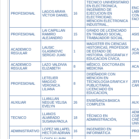
TECNICO UNIVERSITARIO
EN ELECTRONICA,
EN
INGENIERO DE
LAGOS ARAYA
LAB
PROFESIONAL
16
EJECUCION EN
VÍCTOR DANIEL
COM
ELECTRICIDAD,
FAC
MENCION ELECTRONICA
INDUSTRIAL.,
LAI CAIPILLAN
GRADO DE LICENCIADO
PROFESIONAL
RAMIRO
15
EN TRABAJO SOCIAL,
ASI
ALEJANDRO
TRABAJADOR SOCIAL.
MAGISTER EN CIENCIAS
LAUSIC
HISTORICAS, PROFESOR
ACADEMICO
ACA
GLASINOVIC
1
DE ESTADO DE
REGULAR
JOR
SERGIO JUAN
HISTORIA, GEOGRAFIA Y
EDUCACION CIVICA,
ACADEMICO
LAZO VALDIVIA
MÉDICO, DOCTORA EN
8
ACA
REGULAR
ELIZABETH
MEDICINA
DISEÑADOR CON
LETELIER
MENCION EN
MAGGIO
TECNOLOGIA GRAFICA Y
JEF
PROFESIONAL
8
VERONICA
PUBLICITARIA,
CAP
LILIANA
LICENCIADO EN
EDUCACION,
LLANLLAN
ENSEÑANZA BASICA
AUXILIAR
NEGUE YELISA
26
AUX
COMPLETA
EVELYN
ADM
LLANOS
TÉCNICO EN
COB
TECNICO
ALVARADO
18
ADMINISTRACIÓN,
CRÉ
SUSANA PAOLA
UNI
LOPEZ MILLAPEL
INGENIERO EN
ADMINISTRATIVO
16
PRO
HECTOR ADRIAN
INFORMÁTICA
LOYOLA LAVIN