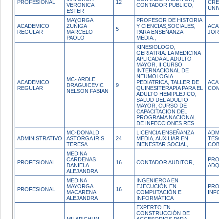
PROFESIONAL
12
CRE
VERONICA
CONTADOR PUBLICO,
UNI
ESTER
MAYORGA
PROFESOR DE HISTORIA
ACADEMICO
ZUÑIGA
Y CIENCIAS SOCIALES,
ACA
5
REGULAR
MARCELO
PARA ENSEÑANZA
JOR
PAOLO
MEDIA.,
KINESIOLOGO,
GERIATRIA: LA MEDICINA
APLICADA AL ADULTO
MAYOR, II CURSO
INTERNACIONAL DE
NEUMOLOGIA
MC- ARDLE
ACADEMICO
PEDIATRICA, TALLER DE
ACA
DRAGUICEVIC
9
REGULAR
QUINESITERAPIA PARA EL
COM
NELSON FABIAN
ADULTO HEMIPLEJICO,
SALUD DEL ADULTO
MAYOR, CURSO DE
CAPACITACION DEL
PROGRAMA NACIONAL
DE INFECCIONES RES
MC-DONALD
LICENCIA ENSEÑANZA
ADM
ADMINISTRATIVO
ASTORGA IRIS
24
MEDIA, AUXILIAR EN
TES
TERESA
BIENESTAR SOCIAL,
COB
MEDINA
CARDENAS
PRO
PROFESIONAL
16
CONTADOR AUDITOR,
DANIELA
ADQ
ALEJANDRA
MEDINA
INGENIEROA EN
MAYORGA
EJECUCIÓN EN
PRO
PROFESIONAL
16
MACARENA
COMPUTACIÓN E
INF
ALEJANDRA
INFORMÁTICA
EXPERTO EN
CONSTRUCCIÓN DE