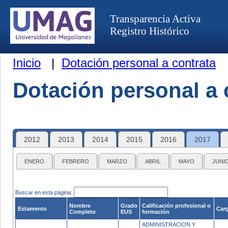
Transparencia Activa
Registro Histórico
Inicio
|
Dotación personal a contrata
Dotación personal a 
2012
2013
2014
2015
2016
2017
ENERO
FEBRERO
MARZO
ABRIL
MAYO
JUNI
Buscar en esta página:
Nombre
Grado
Calificación profesional o
Estamento
Carg
Completo
EUS
formación
ADMINISTRACION Y