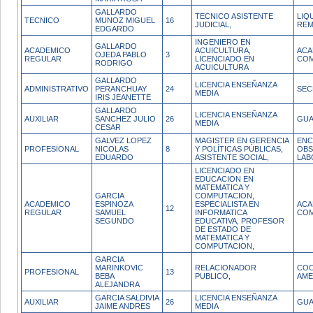
GALLARDO
TECNICO ASISTENTE
LIQ
TECNICO
MUNOZ MIGUEL
16
JUDICIAL,
REM
EDGARDO
INGENIERO EN
GALLARDO
ACADEMICO
ACUICULTURA,
ACA
OJEDA PABLO
3
REGULAR
LICENCIADO EN
COM
RODRIGO
ACUICULTURA
GALLARDO
LICENCIA ENSEÑANZA
ADMINISTRATIVO
PERANCHUAY
24
SEC
MEDIA
IRIS JEANETTE
GALLARDO
LICENCIA ENSEÑANZA
AUXILIAR
SANCHEZ JULIO
26
GUA
MEDIA
CESAR
GALVEZ LOPEZ
MAGISTER EN GERENCIA
ENC
PROFESIONAL
NICOLAS
8
Y POLÍTICAS PÚBLICAS,
OBS
EDUARDO
ASISTENTE SOCIAL,
LAB
LICENCIADO EN
EDUCACION EN
MATEMATICA Y
GARCIA
COMPUTACION,
ACADEMICO
ESPINOZA
ESPECIALISTA EN
ACA
12
REGULAR
SAMUEL
INFORMATICA
COM
SEGUNDO
EDUCATIVA, PROFESOR
DE ESTADO DE
MATEMATICA Y
COMPUTACION,
GARCIA
MARINKOVIC
RELACIONADOR
COO
PROFESIONAL
13
BEBA
PUBLICO,
AME
ALEJANDRA
GARCIA SALDIVIA
LICENCIA ENSEÑANZA
AUXILIAR
26
GUA
JAIME ANDRES
MEDIA