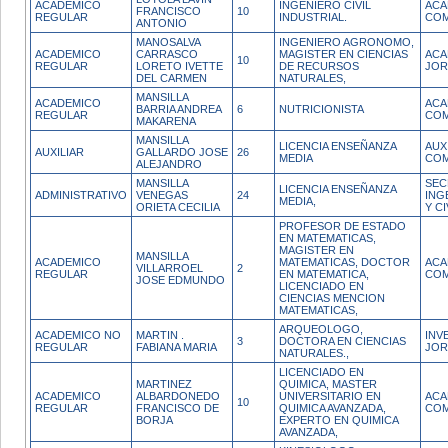
ACADEMICO
INGENIERO CIVIL
ACA
FRANCISCO
10
REGULAR
INDUSTRIAL.
COM
ANTONIO
MANOSALVA
INGENIERO AGRONOMO,
ACADEMICO
CARRASCO
MAGISTER EN CIENCIAS
ACA
10
REGULAR
LORETO IVETTE
DE RECURSOS
JOR
DEL CARMEN
NATURALES,
MANSILLA
ACADEMICO
ACA
BARRIA ANDREA
6
NUTRICIONISTA
REGULAR
COM
MAKARENA
MANSILLA
LICENCIA ENSEÑANZA
AUX
AUXILIAR
GALLARDO JOSE
26
MEDIA
COM
ALEJANDRO
MANSILLA
SEC
LICENCIA ENSEÑANZA
ADMINISTRATIVO
VENEGAS
24
ING
MEDIA,
ORIETA CECILIA
Y C
PROFESOR DE ESTADO
EN MATEMATICAS,
MAGISTER EN
MANSILLA
ACADEMICO
MATEMATICAS, DOCTOR
ACA
VILLARROEL
2
REGULAR
EN MATEMATICA,
COM
JOSE EDMUNDO
LICENCIADO EN
CIENCIAS MENCION
MATEMATICAS,
ARQUEOLOGO,
ACADEMICO NO
MARTIN .
INV
3
DOCTORA EN CIENCIAS
REGULAR
FABIANA MARIA
JOR
NATURALES.,
LICENCIADO EN
MARTINEZ
QUIMICA, MASTER
ACADEMICO
ALBARDONEDO
UNIVERSITARIO EN
ACA
10
REGULAR
FRANCISCO DE
QUIMICA AVANZADA,
COM
BORJA
EXPERTO EN QUIMICA
AVANZADA,