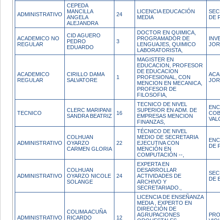
CEPEDA
MANCILLA
LICENCIA EDUCACIÓN
SEC
ADMINISTRATIVO
24
ANGELA
MEDIA
DE 
ALEJANDRA
DOCTOR EN QUIMICA,
CID AGUERO
ACADEMICO NO
PROGRAMADOR DE
INV
PEDRO
3
REGULAR
LENGUAJES, QUIMICO
JOR
EDUARDO
LABORATORISTA,
MAGISTER EN
EDUCACION, PROFESOR
DE EDUCACION
ACADEMICO
CIRILLO DAMA
ACA
1
PROFESIONAL, CON
REGULAR
SALVATORE
JOR
MENCION EN MECANICA,
PROFESOR DE
FILOSOFIA,
TECNICO DE NIVEL
ENC
CLERC MARIPANI
SUPERIOR EN ADM. DE
TECNICO
16
COB
SANDRA BEATRIZ
EMPRESAS MENCION
VAL
FINANZAS,
TÉCNICO DE NIVEL
COLHUAN
MEDIO DE SECRETARIA
ENC
ADMINISTRATIVO
OYARZO
22
EJECUTIVA CON
DE 
CARMEN GLORIA
MENCIÓN EN
COMPUTACIÓN --,
EXPERTA EN
COLHUAN
DESARROLLAR
SEC
ADMINISTRATIVO
OYARZO NICOLE
24
ACTIVIDADES DE
DE 
SOLANGE
ARCHIVO Y
SECRETARIADO.,
LICENCIA DE ENSEÑANZA
MEDIA , EXPERTO EN
DIRECCIÓN DE
COLIMA ACUÑA
AGRUPACIONES
PRO
ADMINISTRATIVO
RICARDO
12