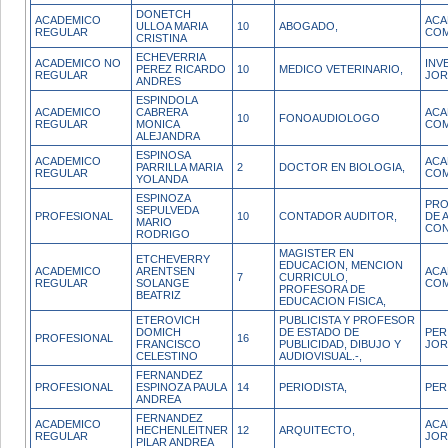
DONETCH
ACADEMICO
ACA
ULLOA MARIA
10
ABOGADO,
REGULAR
COM
CRISTINA
ECHEVERRIA
ACADEMICO NO
INV
PEREZ RICARDO
10
MEDICO VETERINARIO,
REGULAR
JOR
ANDRES
ESPINDOLA
ACADEMICO
CABRERA
ACA
10
FONOAUDIOLOGO
REGULAR
MONICA
COM
ALEJANDRA
ESPINOSA
ACADEMICO
ACA
PARRILLA MARIA
2
DOCTOR EN BIOLOGIA,
REGULAR
COM
YOLANDA
ESPINOZA
PRO
SEPULVEDA
PROFESIONAL
10
CONTADOR AUDITOR,
DE 
MARIO
CON
RODRIGO
MAGISTER EN
ETCHEVERRY
EDUCACION, MENCION
ACADEMICO
ARENTSEN
ACA
7
CURRICULO,
REGULAR
SOLANGE
COM
PROFESORA DE
BEATRIZ
EDUCACION FISICA,
ETEROVICH
PUBLICISTA Y PROFESOR
DOMICH
DE ESTADO DE
PER
PROFESIONAL
16
FRANCISCO
PUBLICIDAD, DIBUJO Y
JOR
CELESTINO
AUDIOVISUAL.-,
FERNANDEZ
PROFESIONAL
ESPINOZA PAULA
14
PERIODISTA,
PER
ANDREA
FERNANDEZ
ACADEMICO
ACA
HECHENLEITNER
12
ARQUITECTO,
REGULAR
JOR
PILAR ANDREA