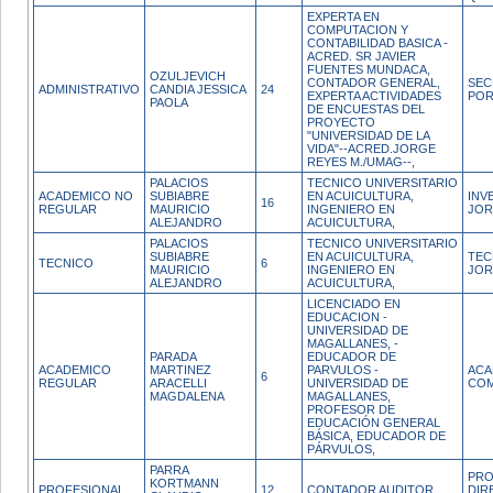
EXPERTA EN
COMPUTACION Y
CONTABILIDAD BASICA -
ACRED. SR JAVIER
FUENTES MUNDACA,
OZULJEVICH
CONTADOR GENERAL,
SEC
ADMINISTRATIVO
CANDIA JESSICA
24
EXPERTA ACTIVIDADES
POR
PAOLA
DE ENCUESTAS DEL
PROYECTO
"UNIVERSIDAD DE LA
VIDA"--ACRED.JORGE
REYES M./UMAG--,
PALACIOS
TECNICO UNIVERSITARIO
ACADEMICO NO
SUBIABRE
EN ACUICULTURA,
INV
16
REGULAR
MAURICIO
INGENIERO EN
JOR
ALEJANDRO
ACUICULTURA,
PALACIOS
TECNICO UNIVERSITARIO
SUBIABRE
EN ACUICULTURA,
TEC
TECNICO
6
MAURICIO
INGENIERO EN
JOR
ALEJANDRO
ACUICULTURA,
LICENCIADO EN
EDUCACION -
UNIVERSIDAD DE
MAGALLANES, -
PARADA
EDUCADOR DE
ACADEMICO
MARTINEZ
PARVULOS -
ACA
6
REGULAR
ARACELLI
UNIVERSIDAD DE
COM
MAGDALENA
MAGALLANES,
PROFESOR DE
EDUCACIÓN GENERAL
BÁSICA, EDUCADOR DE
PÁRVULOS,
PARRA
PRO
KORTMANN
PROFESIONAL
12
CONTADOR AUDITOR,
DIR