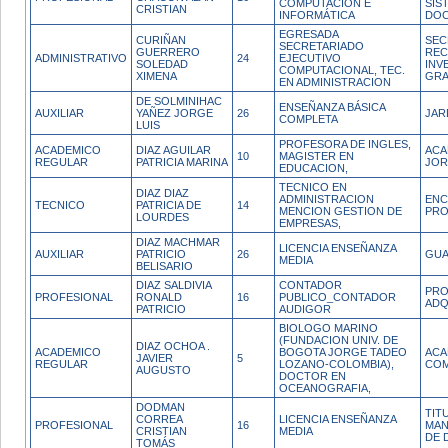
COMPUTACIÓN E
SIS
CRISTIAN
INFORMÁTICA
DOC
EGRESADA
CURIÑAN
SEC
SECRETARIADO
GUERRERO
REC
ADMINISTRATIVO
24
EJECUTIVO
SOLEDAD
INV
COMPUTACIONAL, TEC.
XIMENA
GR
EN ADMINISTRACION
DE SOLMINIHAC
ENSEÑANZA BÁSICA
AUXILIAR
YAÑEZ JORGE
26
JAR
COMPLETA
LUIS
PROFESORA DE INGLES,
ACADEMICO
DIAZ AGUILAR
ACA
10
MAGISTER EN
REGULAR
PATRICIA MARINA
JOR
EDUCACION,
TECNICO EN
DIAZ DIAZ
ADMINISTRACION
ENC
TECNICO
PATRICIA DE
14
MENCION GESTION DE
PRO
LOURDES
EMPRESAS,
DIAZ MACHMAR
LICENCIA ENSEÑANZA
AUXILIAR
PATRICIO
26
GUA
MEDIA
BELISARIO
DIAZ SALDIVIA
CONTADOR
PRO
PROFESIONAL
RONALD
16
PUBLICO_CONTADOR
ADQ
PATRICIO
AUDIGOR
BIOLOGO MARINO
(FUNDACION UNIV. DE
DIAZ OCHOA .
ACADEMICO
BOGOTA JORGE TADEO
ACA
JAVIER
5
REGULAR
LOZANO-COLOMBIA),
COM
AUGUSTO
DOCTOR EN
OCEANOGRAFIA,
DODMAN
TIT
CORREA
LICENCIA ENSEÑANZA
PROFESIONAL
16
MAN
CRISTIAN
MEDIA
DE 
TOMÁS