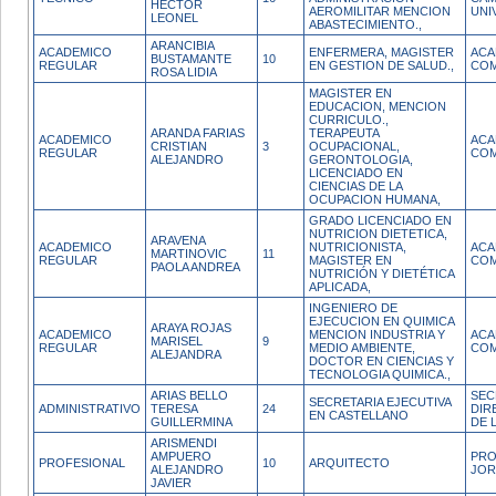
HECTOR
AEROMILITAR MENCION
UNI
LEONEL
ABASTECIMIENTO.,
ARANCIBIA
ACADEMICO
ENFERMERA, MAGISTER
ACA
BUSTAMANTE
10
REGULAR
EN GESTION DE SALUD.,
COM
ROSA LIDIA
MAGISTER EN
EDUCACION, MENCION
CURRICULO.,
ARANDA FARIAS
TERAPEUTA
ACADEMICO
ACA
CRISTIAN
3
OCUPACIONAL,
REGULAR
COM
ALEJANDRO
GERONTOLOGIA,
LICENCIADO EN
CIENCIAS DE LA
OCUPACION HUMANA,
GRADO LICENCIADO EN
NUTRICION DIETETICA,
ARAVENA
ACADEMICO
NUTRICIONISTA,
ACA
MARTINOVIC
11
REGULAR
MAGISTER EN
COM
PAOLA ANDREA
NUTRICIÓN Y DIETÉTICA
APLICADA,
INGENIERO DE
EJECUCION EN QUIMICA
ARAYA ROJAS
ACADEMICO
MENCION INDUSTRIA Y
ACA
MARISEL
9
REGULAR
MEDIO AMBIENTE,
COM
ALEJANDRA
DOCTOR EN CIENCIAS Y
TECNOLOGIA QUIMICA.,
ARIAS BELLO
SEC
SECRETARIA EJECUTIVA
ADMINISTRATIVO
TERESA
24
DIR
EN CASTELLANO
GUILLERMINA
DE 
ARISMENDI
AMPUERO
PRO
PROFESIONAL
10
ARQUITECTO
ALEJANDRO
JOR
JAVIER