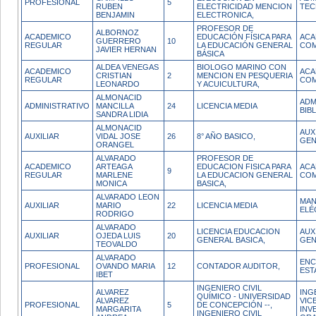
PROFESIONAL
5
RUBEN
ELECTRICIDAD MENCION
TEC
BENJAMIN
ELECTRONICA,
PROFESOR DE
ALBORNOZ
ACADEMICO
EDUCACIÓN FÍSICA PARA
ACA
GUERRERO
10
REGULAR
LA EDUCACIÓN GENERAL
COM
JAVIER HERNAN
BÁSICA
ALDEA VENEGAS
BIOLOGO MARINO CON
ACADEMICO
ACA
CRISTIAN
2
MENCION EN PESQUERIA
REGULAR
COM
LEONARDO
Y ACUICULTURA,
ALMONACID
ADM
ADMINISTRATIVO
MANCILLA
24
LICENCIA MEDIA
BIB
SANDRA LIDIA
ALMONACID
AUX
AUXILIAR
VIDAL JOSE
26
8° AÑO BASICO,
GEN
ORANGEL
ALVARADO
PROFESOR DE
ACADEMICO
ARTEAGA
EDUCACION FISICA PARA
ACA
9
REGULAR
MARLENE
LA EDUCACION GENERAL
COM
MONICA
BASICA,
ALVARADO LEON
MAN
AUXILIAR
MARIO
22
LICENCIA MEDIA
ELÉ
RODRIGO
ALVARADO
LICENCIA EDUCACION
AUX
AUXILIAR
OJEDA LUIS
20
GENERAL BASICA,
GEN
TEOVALDO
ALVARADO
ENC
PROFESIONAL
OVANDO MARIA
12
CONTADOR AUDITOR,
EST
IBET
INGENIERO CIVIL
ALVAREZ
ING
QUÍMICO - UNIVERSIDAD
ALVAREZ
VIC
PROFESIONAL
5
DE CONCEPCIÓN --,
MARGARITA
INV
INGENIERO CIVIL