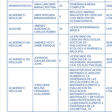
JARA CARCAMO
ENSEÑANZA MEDIA
ADMINISTRATIVO
24
ADM
MARIA CRISTINA
COMPLETA
BIOLOGO MARINO,
ACADEMICO
JARA VERGARA
MAGISTER EN CIENCIAS
ACA
8
REGULAR
BIBIANA ANDREA
CON MENCION EN
COM
OCEANOGRAFIA.,
JIMENEZ
LICENCIA ENSEÑANZA
AUXILIAR
ALMONACID
26
CH
BÁSICA
CARLOS RUBEN
LICENCIADO EN
CIENCIAS BIOLOGICAS ,
ACADEMICO NO
JIMENEZ HOTT
DOCTOR OF
INV
1
REGULAR
JAIME ENRIQUE
PHILOSOPHY IN
JOR
ECOLOGY (FISHERIES &
WILDLIFE)
LICENCIADO EN
JOHNSON
ACADEMICO NO
CIENCIAS DE LA
INV
GAVILAN ERLING
6
REGULAR
INGENIERÍA, INGENIERO
JOR
JOHN
CIVIL EN ELECTRICIDAD,
MAGISTER EDUCACION
MATEMATICA, ANALISIS
NUMERICO, LA
ENSEÑANZA DE LAS
APLICACIONES DE LA
JORQUERA
MATEMATICA (PARTE I),
ACADEMICO
MOLINA
EVALUACION EN
ACA
4
REGULAR
FERNANDO
EDUCACION
COM
GUILLERMO
MATEMATICA (PARTE I),
MATERIALES Y METODOS
PARA PROFESORES DE
LA MATEMATICA (PARTE II
ENSEÑANZA DE LA
GEOMETRIA, TE