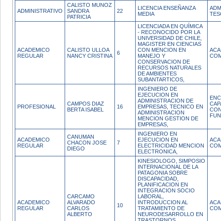
CALISTO MUNOZ
LICENCIA ENSEÑANZA
ADM
ADMINISTRATIVO
SANDRA
22
MEDIA
TES
PATRICIA
LICENCIADA EN QUÍMICA
- RECONOCIDO POR LA
UNIVERSIDAD DE CHILE,
MAGISTER EN CIENCIAS
ACADEMICO
CALISTO ULLOA
CON MENCION EN
ACA
6
REGULAR
NANCY CRISTINA
MANEJO Y
COM
CONSERVACION DE
RECURSOS NATURALES
DE AMBIENTES
SUBANTARTICOS,
INGENIERO DE
EJECUCION EN
ENC
ADMINISTRACION DE
CAMPOS DIAZ
CAP
PROFESIONAL
16
EMPRESAS, TECNICO EN
BERTA ISABEL
CON
ADMINISTRACION
FUN
MENCION GESTION DE
EMPRESAS,
INGENIERO EN
CANUMAN
ACADEMICO
EJECUCION EN
ACA
CHACON JOSE
7
REGULAR
ELECTRICIDAD MENCION
COM
DIEGO
ELECTRONICA,
KINESIOLOGO, SIMPOSIO
INTERNACIONAL DE LA
PATAGONIA SOBRE
DISCAPACIDAD,
PLANIFICACION EN
INTEGRACION SOCIO
CARCAMO
LABORAL,
ACADEMICO
ALVARADO
INTRODUCCION AL
ACA
10
REGULAR
CARLOS
TRATAMIENTO DE
COM
ALBERTO
NEURODESARROLLO EN
TRASTORNOS