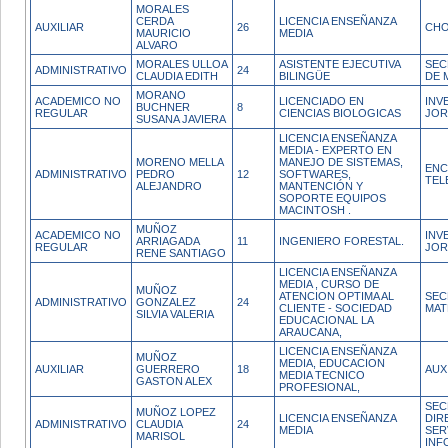
MORALES
CERDA
LICENCIA ENSEÑANZA
AUXILIAR
26
CH
MAURICIO
MEDIA
ALVARO
MORALES ULLOA
ASISTENTE EJECUTIVA
SEC
ADMINISTRATIVO
24
CLAUDIA EDITH
BILINGÜE
DE 
MORANO
ACADEMICO NO
LICENCIADO EN
INV
BUCHNER
8
REGULAR
CIENCIAS BIOLOGICAS
JOR
SUSANA JAVIERA
LICENCIA ENSEÑANZA
MEDIA - EXPERTO EN
MORENO MELLA
MANEJO DE SISTEMAS,
ENC
ADMINISTRATIVO
PEDRO
12
SOFTWARES,
TEL
ALEJANDRO
MANTENCIÓN Y
SOPORTE EQUIPOS
MACINTOSH .
MUÑOZ
ACADEMICO NO
INV
ARRIAGADA
11
INGENIERO FORESTAL.
REGULAR
JOR
RENE SANTIAGO
LICENCIA ENSEÑANZA
MEDIA , CURSO DE
MUÑOZ
ATENCION OPTIMA AL
SEC
ADMINISTRATIVO
GONZALEZ
24
CLIENTE - SOCIEDAD
MAT
SILVIA VALERIA
EDUCACIONAL LA
ARAUCANA,
LICENCIA ENSEÑANZA
MUÑOZ
MEDIA, EDUCACION
AUXILIAR
GUERRERO
18
AUX
MEDIA TECNICO
GASTON ALEX
PROFESIONAL,
SEC
MUÑOZ LOPEZ
LICENCIA ENSEÑANZA
DIR
ADMINISTRATIVO
CLAUDIA
24
MEDIA
SER
MARISOL
INF