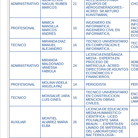
MILAPICHUN
ACCESORIOS PARA
ADMINISTRATIVO
NAGUIL RUBEN
21
EQUIPOS DE
CH
MARCOS
AEROGENERADORES -
ACRED. SR ARTURO
KUNSTMANN,
PRO
MIMICA
INGENIERO EN
INF
MANSILLA
INFORMATICA,
PROFESIONAL
16
FAC
MARCOS
INGENIERO CIVIL EN
ADM
ANDRES
INFORMATICA,
ECO
MIRANDA DIAZ
TECNICO UNIVERSITARIO
TEC
TECNICO
MANUEL
16
EN COMPUTACION E
COM
ALEJANDRO
INFORMATICA.-,
LICENCIA ENSEÑANZA
MEDIA - EXPERTA EN
MIRANDA
PROCESO DE
ADM
MALDONADO
ADMINISTRATIVO
24
MATRICULA - ACRED.
TES
VANESSA
DIRECTORA DE ASUNTOS
COB
FABIOLA
ECONÓMICOS Y
FINANCIEROS,
MOLINA VIDELA
PROFESIONAL
14
PERIODISTA
PER
ANGELA PAZ
TECNICO UNIVERSITARIO
ENC
MONSALVE JARA
EN CONSTRUCCION
TECNICO
16
LAB
LUIS GINES
MENCION OBRAS
UM
CIVILES,
LICENCIA DE EDUCACION
MEDIA HUMANÍSTICO-
CIENTÍFICA - LICEO
MONTIEL
POLIVALENTE SARA
AUX
AUXILIAR
ALVAREZ MARIA
26
BRAUN --, EXPERTA EN
GEN
ELBA
LAVADO DE MATERIALES
DEL LABORATORIO DE
BACTERIOLOGÍA -