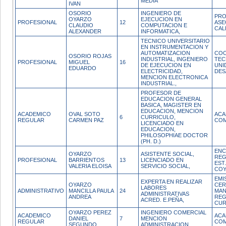
MEDIA
IVAN
OSORIO
INGENIERO DE
PRO
OYARZO
EJECUCION EN
PROFESIONAL
12
ASE
CLAUDIO
COMPUTACION E
CAL
ALEXANDER
INFORMATICA,
TECNICO UNIVERSITARIO
EN INSTRUMENTACION Y
AUTOMATIZACION
CO
OSORIO ROJAS
INDUSTRIAL, INGENIERO
TEC
PROFESIONAL
MIGUEL
16
DE EJECUCION EN
UNI
EDUARDO
ELECTRICIDAD,
DES
MENCION ELECTRONICA
INDUSTRIAL.,
PROFESOR DE
EDUCACION GENERAL
BASICA, MAGISTER EN
EDUCACION, MENCION
ACADEMICO
OVAL SOTO
ACA
6
CURRICULO,
REGULAR
CARMEN PAZ
COM
LICENCIADO EN
EDUCACION,
PHILOSOPHIAE DOCTOR
(PH. D.)
ENC
OYARZO
ASISTENTE SOCIAL,
REG
PROFESIONAL
BARRIENTOS
13
LICENCIADO EN
EST
VALERIA ELOISA
SERVICIO SOCIAL,
COY
EMI
EXPERTA EN REALIZAR
OYARZO
CER
LABORES
ADMINISTRATIVO
MANCILLA PAULA
24
MAN
ADMINISTRATIVAS
ANDREA
REG
ACRED. E.PEÑA,
CUR
OYARZO PEREZ
INGENIERO COMERCIAL
ACADEMICO
ACA
DANIEL
7
MENCION
REGULAR
COM
SEGUNDO
ADMINISTRACION,