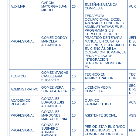
GARCÍA
ENSEÑANZA BÁSICA
AUXILIAR
MAYORGA JUAN
26
AUX
COMPLETA
MIGUEL
TERAPEUTA
OCUPACIONAL, EXCEL
AVANZADO, FUNCIONES
ADMINISTRATIVAS EN EL
PROGRAMA G.E.S.,
CURSO DE TEORICO-
GOMEZ GODOY
PRACTICO DE TERAPIA
JEF
PROFESIONAL
MARCELA
7
MANUAL EN CUARTO
DIS
ALEJANDRA
SUPERIOR, LICENCIADO
CUR
EN CIENCIAS DE LA
OCUPACION HUMANA, LA
PERSPECTIVA DE
INTEGRACION
SENSORIAL, MONITOR
EN
GOMEZ VARGAS
TECNICO EN
TEC
TECNICO
CANDELARIA
16
ADMINISTRACION.,
COM
ELISABETH
SEC
GOMEZ VERA
LICENCIA MEDIA
ADMINISTRATIVO
24
DIR
SONIA PATRICIA
COMPLETA
REL
GONZALEZ
ACADEMICO
QUIMICO
BURGOS LUIS
10
ACA
REGULAR
FARMACEUTICO
ALEJANDRO
GONZALEZ
PROFESIONAL
MARDONES
13
ASISTENTE SOCIAL,
ASI
MARIA EUGENIA
GONZALEZ
PERIODISTA Y EL GRADO
SUBIABRE
PROFESIONAL
16
DE LICENCIADO EN
PER
ADRIAN
COMUNICACION SOCIAL.,
ENRIQUE