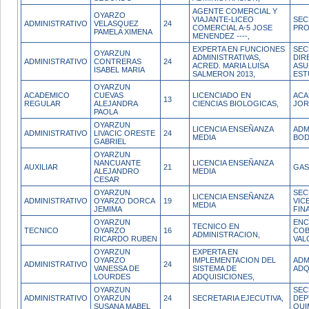
AGENTE COMERCIAL Y
OYARZO
VIAJANTE-LICEO
SEC
ADMINISTRATIVO
VELASQUEZ
24
COMERCIAL A-5 JOSE
PR
PAMELA XIMENA
MENENDEZ ----,
EXPERTA EN FUNCIONES
SEC
OYARZUN
ADMINISTRATIVAS,
DIR
ADMINISTRATIVO
CONTRERAS
24
ACRED. MARIA LUISA
ASU
ISABEL MARIA
SALMERON 2013,
EST
OYARZUN
ACADEMICO
CUEVAS
LICENCIADO EN
ACA
13
REGULAR
ALEJANDRA
CIENCIAS BIOLOGICAS,
JOR
PAOLA
OYARZUN
LICENCIA ENSEÑANZA
ADM
ADMINISTRATIVO
LIVACIC ORESTE
24
MEDIA
BOD
GABRIEL
OYARZUN
NANCUANTE
LICENCIA ENSEÑANZA
AUXILIAR
21
GAS
ALEJANDRO
MEDIA
CESAR
OYARZUN
SEC
LICENCIA ENSEÑANZA
ADMINISTRATIVO
OYARZO DORCA
19
VIC
MEDIA
JEMIMA
FIN
OYARZUN
EN
TECNICO EN
TECNICO
OYARZO
16
COB
ADMINISTRACION,
RICARDO RUBEN
VAL
OYARZUN
EXPERTA EN
OYARZO
IMPLEMENTACION DEL
ADM
ADMINISTRATIVO
24
VANESSA DE
SISTEMA DE
ADQ
LOURDES
ADQUISICIONES,
OYARZUN
SEC
ADMINISTRATIVO
OYARZUN
24
SECRETARIA EJECUTIVA,
DEP
SUSANA MABEL
QUI