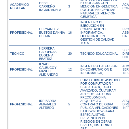
HEBEL
BIOLOGICAS CON
ACADEMICO
ACA
CARREÑO
3
MENCION EN GENETICA,
REGULAR
COM
INGRID ADELA
DOCTOR EN CIENCIAS
NATURALES, MENCION
GENETICA.
INGENIERO DE
EJECUCION EN
HERNANDEZ
COMPUTACION E
PRO
PROFESIONAL
BUSTOS DANNIA
16
INFORMATICA.,
ASE
DELMA
LICENCIADO EN
CAL
GESTION DE CALIDAD
TOTAL.
HERRERA
SEC
CARDENAS
TECNICO
20
TECNICO EDUCACIONAL,
DIR
EUGENIA
DOC
BEATRIZ
ILNAO
INGENIERO EJECUCION
ADM
CALBUCOY
PROFESIONAL
12
EN COMPUTACION E
SER
MANUEL
INFORMATICA,
INF
ALEJANDRO
CURSO DIBUJO ASISTIDO
POR COMPUTADOR (
CLASIS CAD), EXCEL
AVANZADO, CULTURA Y
ARTE DE LA CIUDAD
PRECOLOMBINA,
IRRIBARRA
ARQUITECTO,
ARQ
PROFESIONAL
AMARALES
5
CONTRATO DE OBRA
DIR
ALFREDO
PUBLICA, APLICACIONES
INF
BAJO WINDOWS PARA
ESPECIALISTAS,
PREVENCION DE
RIESGOS EN OBRAS
CIVILES, HISTORIA DEL
ART