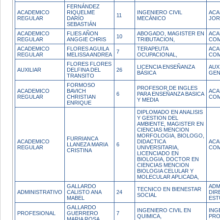
FERNÁNDEZ
ACADEMICO
RIQUELME
INGENIERO CIVIL
ACA
11
REGULAR
DARÍO
MECÁNICO
JOR
SEBASTIÁN
ACADEMICO
FLIES AÑON
ABOGADO, MAGISTER EN
ACA
10
REGULAR
ANGGIE CHRIS
TRIBUTACION,
COM
ACADEMICO
FLORES AGUILA
TERAPEUTA
ACA
7
REGULAR
MELISSA ANDREA
OCUPACIONAL,
COM
FLORES FLORES
LICENCIA ENSEÑANZA
AUX
AUXILIAR
DELFINA DEL
26
BÁSICA
GEN
TRANSITO
FORMOSO
PROFESOR DE INGLES
ACADEMICO
BAVICH
ACA
6
PARA ENSEÑANZA BASICA
REGULAR
CHRISTIAN
COM
Y MEDIA
ENRIQUE
DIPLOMADO EN ANALISIS
Y GESTION DEL
AMBIENTE, MAGISTER EN
CIENCIAS MENCION
MORFOLOGIA, BIOLOGO,
FURRIANCA
ACADEMICO
DIDACTICA
ACA
LLANEZA MARIA
6
REGULAR
UNIVERSITARIA,
COM
CRISTINA
LICENCIADO EN
BIOLOGIA, DOCTOR EN
CIENCIAS MENCION
BIOLOGIA CELULAR Y
MOLECULAR APLICADA,
GALLARDO
ADM
TECNICO EN BIENESTAR
ADMINISTRATIVO
CALISTO ANA
24
DIR
SOCIAL
MABEL
EST
GALLARDO
INGENIERO CIVIL EN
ING
PROFESIONAL
GUERRERO
7
QUIMICA,
PRO
MARIA ROSA