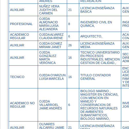
ANDRÉS
RECREACIÓN
NUÑEZ VERA
LICENCIA ENSEÑANZA
AUX
AUXILIAR
JUDITH DEL
21
BASICA
GEN
CARMEN
OJEDA
ALMONACID
INGENIERO CIVIL EN
ING
PROFESIONAL
8
MARÍA LUISA
QUIMICA,
PRO
ALEJANDRA
ACADEMICO
OJEDA ALVAREZ
ACA
6
ARQUITECTO,
REGULAR
CLAUDIA IRENE
COM
OJEDA GOMEZ
LICENCIA ENSEÑANZA
AUX
AUXILIAR
26
MIRIAM JANET
MEDIA
GEN
OJEDA
TECNICO UNIVERSITARIO
SEC
GONZÁLEZ
EN PROCESOS
AUXILIAR
16
DIR
MARTA
INDUSTRIALES, MENCION
ADM
VERÓNICA
GESTION DE CALIDAD.,
ENC
LIC
OJEDA OYARZUN
TITULO CONTADOR
ASI
TECNICO
16
LUISA MARCELA
GENERAL
FAM
Y D
INT
BIOLOGO MARINO ,
MAGISTER EN CIENCIAS,
CON MENCION EN
OJEDA
MANEJO Y
ACADEMICO NO
INV
VILLARROEL
6
CONSERVACION DE
REGULAR
JOR
JAIME ANDRÉS
RECURSOS NATURALES
DE AMBIENTES
SUBANTARTICOS,
BIOLOGO MARINO,
OLIVARES
LICENCIA ENSEÑANZA
AUXILIAR
ALCARRU JAIME
21
GAS