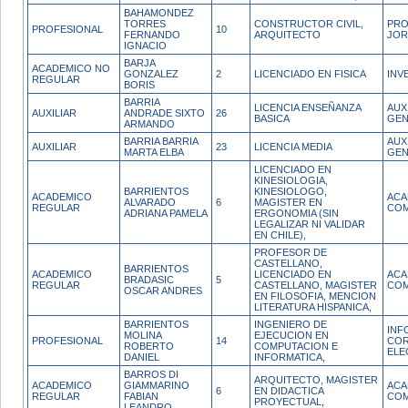
BAHAMONDEZ
TORRES
CONSTRUCTOR CIVIL,
PRO
PROFESIONAL
10
FERNANDO
ARQUITECTO
JOR
IGNACIO
BARJA
ACADEMICO NO
GONZALEZ
2
LICENCIADO EN FISICA
INV
REGULAR
BORIS
BARRIA
LICENCIA ENSEÑANZA
AUX
AUXILIAR
ANDRADE SIXTO
26
BASICA
GEN
ARMANDO
BARRIA BARRIA
AUX
AUXILIAR
23
LICENCIA MEDIA
MARTA ELBA
GEN
LICENCIADO EN
KINESIOLOGIA,
BARRIENTOS
KINESIOLOGO,
ACADEMICO
ACA
ALVARADO
6
MAGISTER EN
REGULAR
COM
ADRIANA PAMELA
ERGONOMIA (SIN
LEGALIZAR NI VALIDAR
EN CHILE),
PROFESOR DE
CASTELLANO,
BARRIENTOS
ACADEMICO
LICENCIADO EN
ACA
BRADASIC
5
REGULAR
CASTELLANO, MAGISTER
COM
OSCAR ANDRES
EN FILOSOFIA, MENCION
LITERATURA HISPANICA,
BARRIENTOS
INGENIERO DE
INF
MOLINA
EJECUCION EN
PROFESIONAL
14
CO
ROBERTO
COMPUTACION E
ELE
DANIEL
INFORMATICA,
BARROS DI
ARQUITECTO, MAGISTER
ACADEMICO
GIAMMARINO
ACA
6
EN DIDACTICA
REGULAR
FABIAN
COM
PROYECTUAL,
LEANDRO