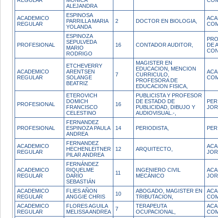
REGULAR
MONICA
COM
ALEJANDRA
ESPINOSA
ACADEMICO
ACA
PARRILLA MARIA
2
DOCTOR EN BIOLOGIA,
REGULAR
COM
YOLANDA
ESPINOZA
PRO
SEPULVEDA
PROFESIONAL
16
CONTADOR AUDITOR,
DE 
MARIO
CON
RODRIGO
MAGISTER EN
ETCHEVERRY
EDUCACION, MENCION
ACADEMICO
ARENTSEN
ACA
7
CURRICULO,
REGULAR
SOLANGE
COM
PROFESORA DE
BEATRIZ
EDUCACION FISICA,
ETEROVICH
PUBLICISTA Y PROFESOR
DOMICH
DE ESTADO DE
PER
PROFESIONAL
16
FRANCISCO
PUBLICIDAD, DIBUJO Y
JOR
CELESTINO
AUDIOVISUAL.-,
FERNANDEZ
PROFESIONAL
ESPINOZA PAULA
14
PERIODISTA,
PER
ANDREA
FERNANDEZ
ACADEMICO
ACA
HECHENLEITNER
12
ARQUITECTO,
REGULAR
JOR
PILAR ANDREA
FERNÁNDEZ
ACADEMICO
RIQUELME
INGENIERO CIVIL
ACA
11
REGULAR
DARÍO
MECÁNICO
JOR
SEBASTIÁN
ACADEMICO
FLIES AÑON
ABOGADO, MAGISTER EN
ACA
10
REGULAR
ANGGIE CHRIS
TRIBUTACION,
COM
ACADEMICO
FLORES AGUILA
TERAPEUTA
ACA
7
REGULAR
MELISSA ANDREA
OCUPACIONAL,
COM