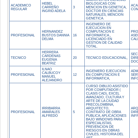
HEBEL
BIOLOGICAS CON
ACADEMICO
ACA
CARREÑO
3
MENCION EN GENETICA,
REGULAR
COM
INGRID ADELA
DOCTOR EN CIENCIAS
NATURALES, MENCION
GENETICA.
INGENIERO DE
EJECUCION EN
HERNANDEZ
COMPUTACION E
PRO
PROFESIONAL
BUSTOS DANNIA
16
INFORMATICA.,
ASE
DELMA
LICENCIADO EN
CAL
GESTION DE CALIDAD
TOTAL.
HERRERA
SEC
CARDENAS
TECNICO
20
TECNICO EDUCACIONAL,
DIR
EUGENIA
DOC
BEATRIZ
ILNAO
INGENIERO EJECUCION
ADM
CALBUCOY
PROFESIONAL
12
EN COMPUTACION E
SER
MANUEL
INFORMATICA,
INF
ALEJANDRO
CURSO DIBUJO ASISTIDO
POR COMPUTADOR (
CLASIS CAD), EXCEL
AVANZADO, CULTURA Y
ARTE DE LA CIUDAD
PRECOLOMBINA,
IRRIBARRA
ARQUITECTO,
ARQ
PROFESIONAL
AMARALES
5
CONTRATO DE OBRA
DIR
ALFREDO
PUBLICA, APLICACIONES
INF
BAJO WINDOWS PARA
ESPECIALISTAS,
PREVENCION DE
RIESGOS EN OBRAS
CIVILES, HISTORIA DEL
ART