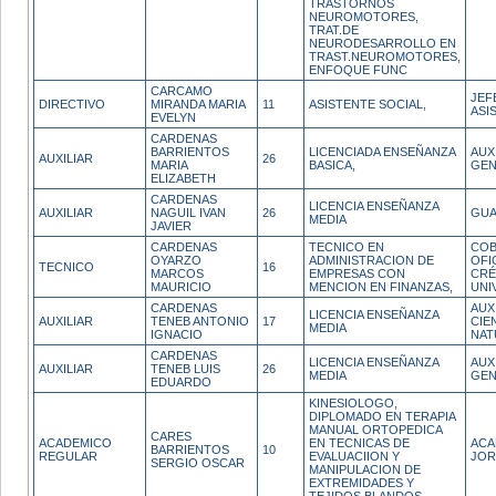
TRASTORNOS
NEUROMOTORES,
TRAT.DE
NEURODESARROLLO EN
TRAST.NEUROMOTORES,
ENFOQUE FUNC
CARCAMO
JEF
DIRECTIVO
MIRANDA MARIA
11
ASISTENTE SOCIAL,
ASI
EVELYN
CARDENAS
BARRIENTOS
LICENCIADA ENSEÑANZA
AUX
AUXILIAR
26
MARIA
BASICA,
GEN
ELIZABETH
CARDENAS
LICENCIA ENSEÑANZA
AUXILIAR
NAGUIL IVAN
26
GUA
MEDIA
JAVIER
CARDENAS
TECNICO EN
COB
OYARZO
ADMINISTRACION DE
OFI
TECNICO
16
MARCOS
EMPRESAS CON
CRÉ
MAURICIO
MENCION EN FINANZAS,
UNI
CARDENAS
AUX
LICENCIA ENSEÑANZA
AUXILIAR
TENEB ANTONIO
17
CIE
MEDIA
IGNACIO
NAT
CARDENAS
LICENCIA ENSEÑANZA
AUX
AUXILIAR
TENEB LUIS
26
MEDIA
GEN
EDUARDO
KINESIOLOGO,
DIPLOMADO EN TERAPIA
MANUAL ORTOPEDICA
CARES
ACADEMICO
EN TECNICAS DE
ACA
BARRIENTOS
10
REGULAR
EVALUACIION Y
JOR
SERGIO OSCAR
MANIPULACION DE
EXTREMIDADES Y