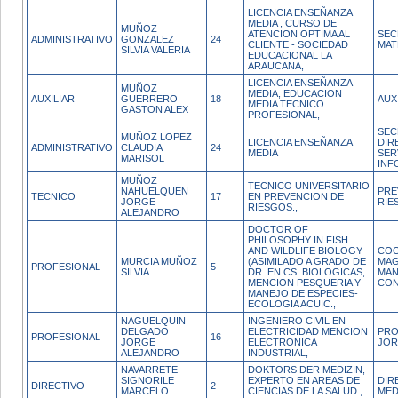
LICENCIA ENSEÑANZA
MEDIA , CURSO DE
MUÑOZ
ATENCION OPTIMA AL
SEC
ADMINISTRATIVO
GONZALEZ
24
CLIENTE - SOCIEDAD
MAT
SILVIA VALERIA
EDUCACIONAL LA
ARAUCANA,
LICENCIA ENSEÑANZA
MUÑOZ
MEDIA, EDUCACION
AUXILIAR
GUERRERO
18
AUX
MEDIA TECNICO
GASTON ALEX
PROFESIONAL,
SEC
MUÑOZ LOPEZ
LICENCIA ENSEÑANZA
DIR
ADMINISTRATIVO
CLAUDIA
24
MEDIA
SER
MARISOL
INF
MUÑOZ
TECNICO UNIVERSITARIO
NAHUELQUEN
PRE
TECNICO
17
EN PREVENCION DE
JORGE
RIE
RIESGOS.,
ALEJANDRO
DOCTOR OF
PHILOSOPHY IN FISH
AND WILDLIFE BIOLOGY
COO
MURCIA MUÑOZ
(ASIMILADO A GRADO DE
MAG
PROFESIONAL
5
SILVIA
DR. EN CS. BIOLOGICAS,
MAN
MENCION PESQUERIA Y
CON
MANEJO DE ESPECIES-
ECOLOGIA ACUIC.,
NAGUELQUIN
INGENIERO CIVIL EN
DELGADO
ELECTRICIDAD MENCION
PRO
PROFESIONAL
16
JORGE
ELECTRONICA
JOR
ALEJANDRO
INDUSTRIAL,
NAVARRETE
DOKTORS DER MEDIZIN,
SIGNORILE
EXPERTO EN AREAS DE
DIR
DIRECTIVO
2
MARCELO
CIENCIAS DE LA SALUD.,
MED