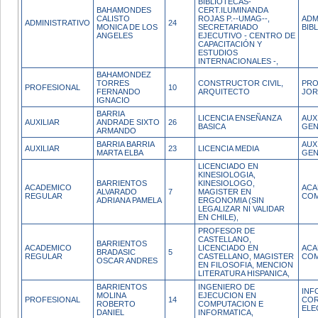
BIBLIOTECAS-
BAHAMONDES
CERT.ILUMINANDA
CALISTO
ROJAS P.--UMAG--,
ADM
ADMINISTRATIVO
24
MONICA DE LOS
SECRETARIADO
BIB
ANGELES
EJECUTIVO - CENTRO DE
CAPACITACIÓN Y
ESTUDIOS
INTERNACIONALES -,
BAHAMONDEZ
TORRES
CONSTRUCTOR CIVIL,
PRO
PROFESIONAL
10
FERNANDO
ARQUITECTO
JOR
IGNACIO
BARRIA
LICENCIA ENSEÑANZA
AUX
AUXILIAR
ANDRADE SIXTO
26
BASICA
GEN
ARMANDO
BARRIA BARRIA
AUX
AUXILIAR
23
LICENCIA MEDIA
MARTA ELBA
GEN
LICENCIADO EN
KINESIOLOGIA,
BARRIENTOS
KINESIOLOGO,
ACADEMICO
ACA
ALVARADO
7
MAGISTER EN
REGULAR
COM
ADRIANA PAMELA
ERGONOMIA (SIN
LEGALIZAR NI VALIDAR
EN CHILE),
PROFESOR DE
CASTELLANO,
BARRIENTOS
ACADEMICO
LICENCIADO EN
ACA
BRADASIC
5
REGULAR
CASTELLANO, MAGISTER
COM
OSCAR ANDRES
EN FILOSOFIA, MENCION
LITERATURA HISPANICA,
BARRIENTOS
INGENIERO DE
INF
MOLINA
EJECUCION EN
PROFESIONAL
14
CO
ROBERTO
COMPUTACION E
ELE
DANIEL
INFORMATICA,