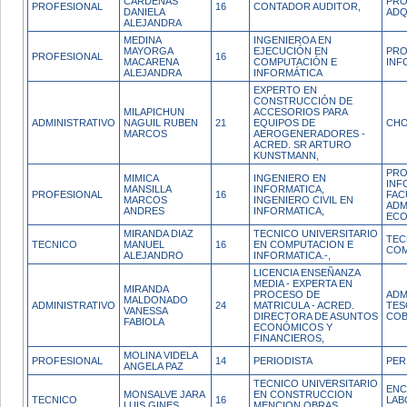
CARDENAS
PRO
PROFESIONAL
16
CONTADOR AUDITOR,
DANIELA
ADQ
ALEJANDRA
MEDINA
INGENIEROA EN
MAYORGA
EJECUCIÓN EN
PRO
PROFESIONAL
16
MACARENA
COMPUTACIÓN E
INF
ALEJANDRA
INFORMÁTICA
EXPERTO EN
CONSTRUCCIÓN DE
MILAPICHUN
ACCESORIOS PARA
ADMINISTRATIVO
NAGUIL RUBEN
21
EQUIPOS DE
CH
MARCOS
AEROGENERADORES -
ACRED. SR ARTURO
KUNSTMANN,
PRO
MIMICA
INGENIERO EN
INF
MANSILLA
INFORMATICA,
PROFESIONAL
16
FAC
MARCOS
INGENIERO CIVIL EN
ADM
ANDRES
INFORMATICA,
ECO
MIRANDA DIAZ
TECNICO UNIVERSITARIO
TEC
TECNICO
MANUEL
16
EN COMPUTACION E
COM
ALEJANDRO
INFORMATICA.-,
LICENCIA ENSEÑANZA
MEDIA - EXPERTA EN
MIRANDA
PROCESO DE
ADM
MALDONADO
ADMINISTRATIVO
24
MATRICULA - ACRED.
TES
VANESSA
DIRECTORA DE ASUNTOS
COB
FABIOLA
ECONÓMICOS Y
FINANCIEROS,
MOLINA VIDELA
PROFESIONAL
14
PERIODISTA
PER
ANGELA PAZ
TECNICO UNIVERSITARIO
ENC
MONSALVE JARA
EN CONSTRUCCION
TECNICO
16
LAB
LUIS GINES
MENCION OBRAS