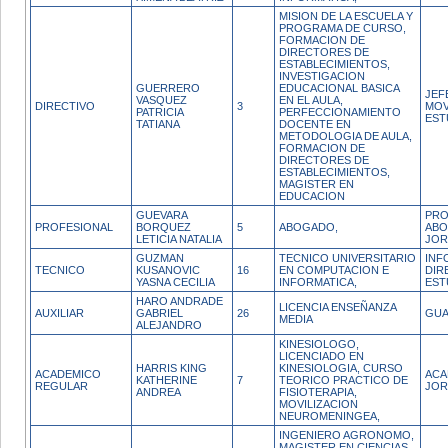
MISION DE LA ESCUELA Y
PROGRAMA DE CURSO,
FORMACION DE
DIRECTORES DE
ESTABLECIMIENTOS,
INVESTIGACION
GUERRERO
EDUCACIONAL BASICA
JEF
VASQUEZ
EN EL AULA,
DIRECTIVO
3
MOV
PATRICIA
PERFECCIONAMIENTO
EST
TATIANA
DOCENTE EN
METODOLOGIA DE AULA,
FORMACION DE
DIRECTORES DE
ESTABLECIMIENTOS,
MAGISTER EN
EDUCACION
GUEVARA
PRO
PROFESIONAL
BORQUEZ
5
ABOGADO,
ABO
LETICIA NATALIA
JOR
GUZMAN
TECNICO UNIVERSITARIO
INF
TECNICO
KUSANOVIC
16
EN COMPUTACION E
DIR
YASNA CECILIA
INFORMATICA,
EST
HARO ANDRADE
LICENCIA ENSEÑANZA
AUXILIAR
GABRIEL
26
GUA
MEDIA
ALEJANDRO
KINESIOLOGO,
LICENCIADO EN
HARRIS KING
KINESIOLOGIA, CURSO
ACADEMICO
ACA
KATHERINE
7
TEORICO PRACTICO DE
REGULAR
JOR
ANDREA
FISIOTERAPIA,
MOVILIZACION
NEUROMENINGEA,
INGENIERO AGRONOMO,
MAGISTER EN CIENCIAS