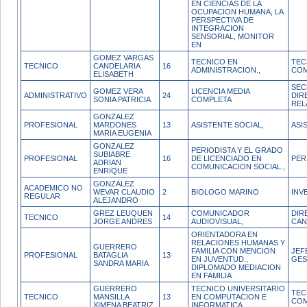
EN CIENCIAS DE LA
OCUPACION HUMANA, LA
PERSPECTIVA DE
INTEGRACION
SENSORIAL, MONITOR
EN
GOMEZ VARGAS
TECNICO EN
TEC
TECNICO
CANDELARIA
16
ADMINISTRACION.,
COM
ELISABETH
SEC
GOMEZ VERA
LICENCIA MEDIA
ADMINISTRATIVO
24
DIR
SONIA PATRICIA
COMPLETA
REL
GONZALEZ
PROFESIONAL
MARDONES
13
ASISTENTE SOCIAL,
ASI
MARIA EUGENIA
GONZALEZ
PERIODISTA Y EL GRADO
SUBIABRE
PROFESIONAL
16
DE LICENCIADO EN
PER
ADRIAN
COMUNICACION SOCIAL.,
ENRIQUE
GONZALEZ
ACADEMICO NO
WEVAR CLAUDIO
2
BIOLOGO MARINO
INV
REGULAR
ALEJANDRO
GREZ LEUQUEN
COMUNICADOR
DIR
TECNICO
14
JORGE ANDRES
AUDIOVISUAL,
CAN
ORIENTADORA EN
RELACIONES HUMANAS Y
GUERRERO
FAMILIA CON MENCION
JEF
PROFESIONAL
BATAGLIA
13
EN JUVENTUD.,
GES
SANDRA MARIA
DIPLOMADO MEDIACION
EN FAMILIA
GUERRERO
TECNICO UNIVERSITARIO
TEC
TECNICO
MANSILLA
13
EN COMPUTACION E
COM
XIMENA BEATRIZ
INFORMATICA,