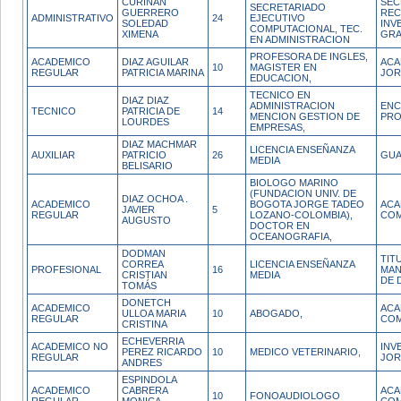
CURIÑAN
SEC
SECRETARIADO
GUERRERO
REC
ADMINISTRATIVO
24
EJECUTIVO
SOLEDAD
INV
COMPUTACIONAL, TEC.
XIMENA
GR
EN ADMINISTRACION
PROFESORA DE INGLES,
ACADEMICO
DIAZ AGUILAR
ACA
10
MAGISTER EN
REGULAR
PATRICIA MARINA
JOR
EDUCACION,
TECNICO EN
DIAZ DIAZ
ADMINISTRACION
ENC
TECNICO
PATRICIA DE
14
MENCION GESTION DE
PRO
LOURDES
EMPRESAS,
DIAZ MACHMAR
LICENCIA ENSEÑANZA
AUXILIAR
PATRICIO
26
GUA
MEDIA
BELISARIO
BIOLOGO MARINO
(FUNDACION UNIV. DE
DIAZ OCHOA .
ACADEMICO
BOGOTA JORGE TADEO
ACA
JAVIER
5
REGULAR
LOZANO-COLOMBIA),
COM
AUGUSTO
DOCTOR EN
OCEANOGRAFIA,
DODMAN
TIT
CORREA
LICENCIA ENSEÑANZA
PROFESIONAL
16
MAN
CRISTIAN
MEDIA
DE 
TOMÁS
DONETCH
ACADEMICO
ACA
ULLOA MARIA
10
ABOGADO,
REGULAR
COM
CRISTINA
ECHEVERRIA
ACADEMICO NO
INV
PEREZ RICARDO
10
MEDICO VETERINARIO,
REGULAR
JOR
ANDRES
ESPINDOLA
ACADEMICO
CABRERA
ACA
10
FONOAUDIOLOGO