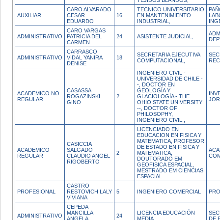
TEJIDOS BLANDOS,
CARO ALVARADO
TECNICO UNIVERSITARIO
PAÑ
AUXILIAR
CESAR
16
EN MANTENIMIENTO
LAB
EDUARDO
INDUSTRIAL,
ING
CARO VARGAS
ADM
ADMINISTRATIVO
PATRICIA DEL
24
ASISTENTE JUDICIAL,
DEP
CARMEN
CARRASCO
SECRETARIA EJECUTIVA
SEC
ADMINISTRATIVO
VIDAL YANIRA
18
COMPUTACIONAL,
REC
DENISE
INGENIERO CIVIL -
UNIVERSIDAD DE CHILE -
-, DOCTOR EN
CASASSA
GEOLOGÍA Y
ACADEMICO NO
INV
ROGAZINSKI
2
GLACIOLOGÍA - THE
REGULAR
JOR
GINO
OHIO STATE UNIVERSITY
--, DOCTOR OF
PHILOSOPHY,
INGENIERO CIVIL.,
LICENCIADO EN
EDUCACION EN FISICA Y
MATEMATICA, PROFESOR
CASICCIA
DE ESTADO EN FISICA Y
ACADEMICO
SALGADO
ACA
2
MATEMATICA,
REGULAR
CLAUDIO ANGEL
COM
DOUTORADO EM
RIGOBERTO
GEOFISICA ESPACIAL,
MESTRADO EM CIENCIAS
ESPACIAL
CASTRO
PROFESIONAL
RESTOVICH LALY
5
INGENIERO COMERCIAL
PRO
VIVIANA
CEPEDA
MANCILLA
LICENCIA EDUCACIÓN
SEC
ADMINISTRATIVO
24
ANGELA
MEDIA
DE 