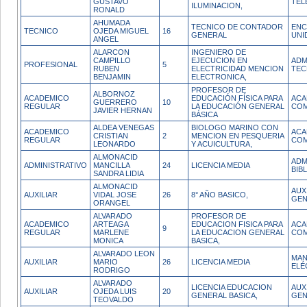
GUSTAVO
TEL
ILUMINACION,
RONALD
AHUMADA
TECNICO DE CONTADOR
ENC
TECNICO
OJEDA MIGUEL
16
GENERAL
UNI
ANGEL
ALARCON
INGENIERO DE
CAMPILLO
EJECUCION EN
ADM
PROFESIONAL
5
RUBEN
ELECTRICIDAD MENCION
TEC
BENJAMIN
ELECTRONICA,
PROFESOR DE
ALBORNOZ
ACADEMICO
EDUCACIÓN FÍSICA PARA
ACA
GUERRERO
10
REGULAR
LA EDUCACIÓN GENERAL
COM
JAVIER HERNAN
BÁSICA
ALDEA VENEGAS
BIOLOGO MARINO CON
ACADEMICO
ACA
CRISTIAN
2
MENCION EN PESQUERIA
REGULAR
COM
LEONARDO
Y ACUICULTURA,
ALMONACID
ADM
ADMINISTRATIVO
MANCILLA
24
LICENCIA MEDIA
BIB
SANDRA LIDIA
ALMONACID
AUX
AUXILIAR
VIDAL JOSE
26
8° AÑO BASICO,
GEN
ORANGEL
ALVARADO
PROFESOR DE
ACADEMICO
ARTEAGA
EDUCACION FISICA PARA
ACA
9
REGULAR
MARLENE
LA EDUCACION GENERAL
COM
MONICA
BASICA,
ALVARADO LEON
MAN
AUXILIAR
MARIO
26
LICENCIA MEDIA
ELÉ
RODRIGO
ALVARADO
LICENCIA EDUCACION
AUX
AUXILIAR
OJEDA LUIS
20
GENERAL BASICA,
GEN
TEOVALDO