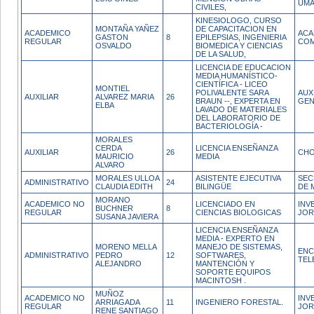
UM
CIVILES,
KINESIOLOGO, CURSO
MONTAÑA YAÑEZ
DE CAPACITACION EN
ACADEMICO
ACA
GASTON
8
EPILEPSIAS, INGENIERIA
REGULAR
COM
OSVALDO
BIOMEDICA Y CIENCIAS
DE LA SALUD,
LICENCIA DE EDUCACION
MEDIA HUMANÍSTICO-
CIENTÍFICA - LICEO
MONTIEL
POLIVALENTE SARA
AUX
AUXILIAR
ALVAREZ MARIA
26
BRAUN --, EXPERTA EN
GEN
ELBA
LAVADO DE MATERIALES
DEL LABORATORIO DE
BACTERIOLOGÍA -
MORALES
CERDA
LICENCIA ENSEÑANZA
AUXILIAR
26
CH
MAURICIO
MEDIA
ALVARO
MORALES ULLOA
ASISTENTE EJECUTIVA
SEC
ADMINISTRATIVO
24
CLAUDIA EDITH
BILINGÜE
DE 
MORANO
ACADEMICO NO
LICENCIADO EN
INV
BUCHNER
8
REGULAR
CIENCIAS BIOLOGICAS
JOR
SUSANA JAVIERA
LICENCIA ENSEÑANZA
MEDIA - EXPERTO EN
MORENO MELLA
MANEJO DE SISTEMAS,
ENC
ADMINISTRATIVO
PEDRO
12
SOFTWARES,
TEL
ALEJANDRO
MANTENCIÓN Y
SOPORTE EQUIPOS
MACINTOSH .
MUÑOZ
ACADEMICO NO
INV
ARRIAGADA
11
INGENIERO FORESTAL.
REGULAR
JOR
RENE SANTIAGO