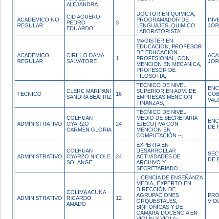
ALEJANDRA
DOCTOR EN QUIMICA,
CID AGUERO
ACADEMICO NO
PROGRAMADOR DE
INV
PEDRO
3
REGULAR
LENGUAJES, QUIMICO
JOR
EDUARDO
LABORATORISTA,
MAGISTER EN
EDUCACION, PROFESOR
DE EDUCACION
ACADEMICO
CIRILLO DAMA
ACA
1
PROFESIONAL, CON
REGULAR
SALVATORE
JOR
MENCION EN MECANICA,
PROFESOR DE
FILOSOFIA,
TECNICO DE NIVEL
ENC
CLERC MARIPANI
SUPERIOR EN ADM. DE
TECNICO
16
COB
SANDRA BEATRIZ
EMPRESAS MENCION
VAL
FINANZAS,
TÉCNICO DE NIVEL
COLHUAN
MEDIO DE SECRETARIA
ENC
ADMINISTRATIVO
OYARZO
24
EJECUTIVA CON
DE 
CARMEN GLORIA
MENCIÓN EN
COMPUTACIÓN --,
EXPERTA EN
COLHUAN
DESARROLLAR
SEC
ADMINISTRATIVO
OYARZO NICOLE
24
ACTIVIDADES DE
DE 
SOLANGE
ARCHIVO Y
SECRETARIADO.,
LICENCIA DE ENSEÑANZA
MEDIA , EXPERTO EN
DIRECCIÓN DE
COLIMA ACUÑA
AGRUPACIONES
PRO
ADMINISTRATIVO
RICARDO
12
ORQUESTALES,
VIO
AMADO
SINFÓNICAS Y DE
CÁMARA-DOCENCIA EN
VIOLÍN Y VIOLA-,