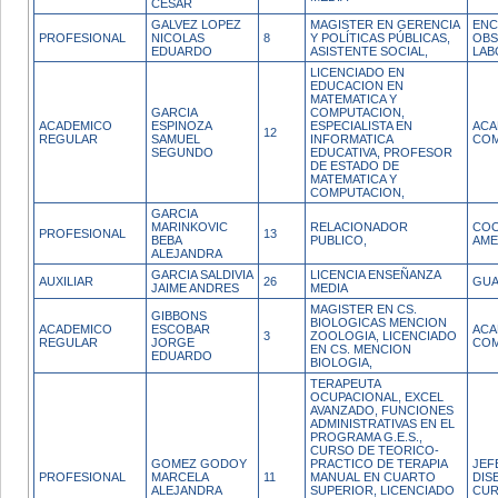
CESAR
GALVEZ LOPEZ
MAGISTER EN GERENCIA
ENC
PROFESIONAL
NICOLAS
8
Y POLÍTICAS PÚBLICAS,
OBS
EDUARDO
ASISTENTE SOCIAL,
LAB
LICENCIADO EN
EDUCACION EN
MATEMATICA Y
GARCIA
COMPUTACION,
ACADEMICO
ESPINOZA
ESPECIALISTA EN
ACA
12
REGULAR
SAMUEL
INFORMATICA
COM
SEGUNDO
EDUCATIVA, PROFESOR
DE ESTADO DE
MATEMATICA Y
COMPUTACION,
GARCIA
MARINKOVIC
RELACIONADOR
COO
PROFESIONAL
13
BEBA
PUBLICO,
AME
ALEJANDRA
GARCIA SALDIVIA
LICENCIA ENSEÑANZA
AUXILIAR
26
GUA
JAIME ANDRES
MEDIA
MAGISTER EN CS.
GIBBONS
BIOLOGICAS MENCION
ACADEMICO
ESCOBAR
ACA
3
ZOOLOGIA, LICENCIADO
REGULAR
JORGE
COM
EN CS. MENCION
EDUARDO
BIOLOGIA,
TERAPEUTA
OCUPACIONAL, EXCEL
AVANZADO, FUNCIONES
ADMINISTRATIVAS EN EL
PROGRAMA G.E.S.,
CURSO DE TEORICO-
GOMEZ GODOY
PRACTICO DE TERAPIA
JEF
PROFESIONAL
MARCELA
11
MANUAL EN CUARTO
DIS
ALEJANDRA
SUPERIOR, LICENCIADO
CUR