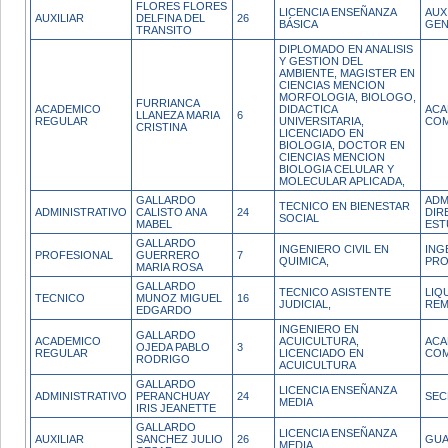
FLORES FLORES
LICENCIA ENSEÑANZA
AUX
AUXILIAR
DELFINA DEL
26
BÁSICA
GEN
TRANSITO
DIPLOMADO EN ANALISIS
Y GESTION DEL
AMBIENTE, MAGISTER EN
CIENCIAS MENCION
MORFOLOGIA, BIOLOGO,
FURRIANCA
ACADEMICO
DIDACTICA
ACA
LLANEZA MARIA
6
REGULAR
UNIVERSITARIA,
COM
CRISTINA
LICENCIADO EN
BIOLOGIA, DOCTOR EN
CIENCIAS MENCION
BIOLOGIA CELULAR Y
MOLECULAR APLICADA,
GALLARDO
ADM
TECNICO EN BIENESTAR
ADMINISTRATIVO
CALISTO ANA
24
DIR
SOCIAL
MABEL
EST
GALLARDO
INGENIERO CIVIL EN
ING
PROFESIONAL
GUERRERO
7
QUIMICA,
PRO
MARIA ROSA
GALLARDO
TECNICO ASISTENTE
LIQ
TECNICO
MUNOZ MIGUEL
16
JUDICIAL,
REM
EDGARDO
INGENIERO EN
GALLARDO
ACADEMICO
ACUICULTURA,
ACA
OJEDA PABLO
3
REGULAR
LICENCIADO EN
COM
RODRIGO
ACUICULTURA
GALLARDO
LICENCIA ENSEÑANZA
ADMINISTRATIVO
PERANCHUAY
24
SEC
MEDIA
IRIS JEANETTE
GALLARDO
LICENCIA ENSEÑANZA
AUXILIAR
SANCHEZ JULIO
26
GUA
MEDIA