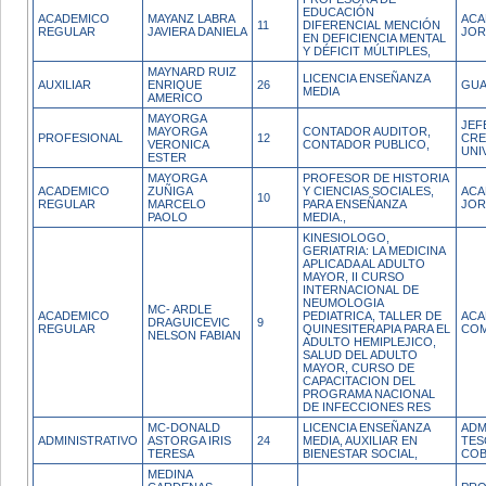
EDUCACIÓN
ACADEMICO
MAYANZ LABRA
ACA
11
DIFERENCIAL MENCIÓN
REGULAR
JAVIERA DANIELA
JOR
EN DEFICIENCIA MENTAL
Y DÉFICIT MÚLTIPLES,
MAYNARD RUIZ
LICENCIA ENSEÑANZA
AUXILIAR
ENRIQUE
26
GUA
MEDIA
AMERICO
MAYORGA
JEF
MAYORGA
CONTADOR AUDITOR,
PROFESIONAL
12
CRE
VERONICA
CONTADOR PUBLICO,
UNI
ESTER
MAYORGA
PROFESOR DE HISTORIA
ACADEMICO
ZUÑIGA
Y CIENCIAS SOCIALES,
ACA
10
REGULAR
MARCELO
PARA ENSEÑANZA
JOR
PAOLO
MEDIA.,
KINESIOLOGO,
GERIATRIA: LA MEDICINA
APLICADA AL ADULTO
MAYOR, II CURSO
INTERNACIONAL DE
NEUMOLOGIA
MC- ARDLE
ACADEMICO
PEDIATRICA, TALLER DE
ACA
DRAGUICEVIC
9
REGULAR
QUINESITERAPIA PARA EL
COM
NELSON FABIAN
ADULTO HEMIPLEJICO,
SALUD DEL ADULTO
MAYOR, CURSO DE
CAPACITACION DEL
PROGRAMA NACIONAL
DE INFECCIONES RES
MC-DONALD
LICENCIA ENSEÑANZA
ADM
ADMINISTRATIVO
ASTORGA IRIS
24
MEDIA, AUXILIAR EN
TES
TERESA
BIENESTAR SOCIAL,
COB
MEDINA