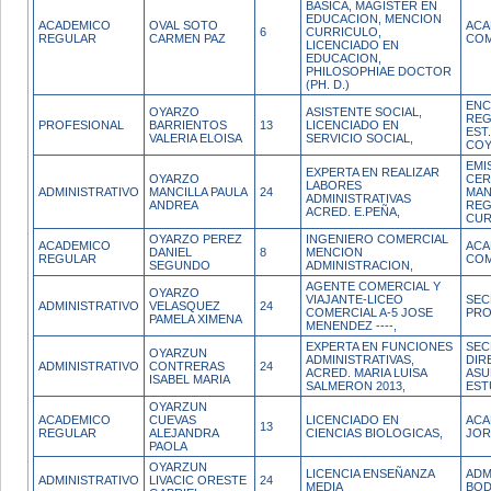
BASICA, MAGISTER EN
EDUCACION, MENCION
ACADEMICO
OVAL SOTO
ACA
6
CURRICULO,
REGULAR
CARMEN PAZ
COM
LICENCIADO EN
EDUCACION,
PHILOSOPHIAE DOCTOR
(PH. D.)
ENC
OYARZO
ASISTENTE SOCIAL,
REG
PROFESIONAL
BARRIENTOS
13
LICENCIADO EN
EST
VALERIA ELOISA
SERVICIO SOCIAL,
COY
EMI
EXPERTA EN REALIZAR
OYARZO
CER
LABORES
ADMINISTRATIVO
MANCILLA PAULA
24
MAN
ADMINISTRATIVAS
ANDREA
REG
ACRED. E.PEÑA,
CUR
OYARZO PEREZ
INGENIERO COMERCIAL
ACADEMICO
ACA
DANIEL
8
MENCION
REGULAR
COM
SEGUNDO
ADMINISTRACION,
AGENTE COMERCIAL Y
OYARZO
VIAJANTE-LICEO
SEC
ADMINISTRATIVO
VELASQUEZ
24
COMERCIAL A-5 JOSE
PR
PAMELA XIMENA
MENENDEZ ----,
EXPERTA EN FUNCIONES
SEC
OYARZUN
ADMINISTRATIVAS,
DIR
ADMINISTRATIVO
CONTRERAS
24
ACRED. MARIA LUISA
ASU
ISABEL MARIA
SALMERON 2013,
EST
OYARZUN
ACADEMICO
CUEVAS
LICENCIADO EN
ACA
13
REGULAR
ALEJANDRA
CIENCIAS BIOLOGICAS,
JOR
PAOLA
OYARZUN
LICENCIA ENSEÑANZA
ADM
ADMINISTRATIVO
LIVACIC ORESTE
24
MEDIA
BOD