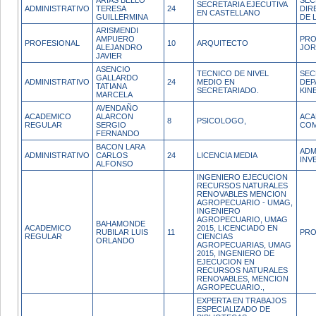
ARIAS BELLO
SEC
SECRETARIA EJECUTIVA
ADMINISTRATIVO
TERESA
24
DIR
EN CASTELLANO
GUILLERMINA
DE 
ARISMENDI
AMPUERO
PRO
PROFESIONAL
10
ARQUITECTO
ALEJANDRO
JOR
JAVIER
ASENCIO
TECNICO DE NIVEL
SEC
GALLARDO
ADMINISTRATIVO
24
MEDIO EN
DEP
TATIANA
SECRETARIADO.
KIN
MARCELA
AVENDAÑO
ACADEMICO
ALARCON
ACA
8
PSICOLOGO,
REGULAR
SERGIO
COM
FERNANDO
BACON LARA
ADM
ADMINISTRATIVO
CARLOS
24
LICENCIA MEDIA
INV
ALFONSO
INGENIERO EJECUCION
RECURSOS NATURALES
RENOVABLES MENCION
AGROPECUARIO - UMAG,
INGENIERO
AGROPECUARIO, UMAG
BAHAMONDE
ACADEMICO
2015, LICENCIADO EN
RUBILAR LUIS
11
PRO
REGULAR
CIENCIAS
ORLANDO
AGROPECUARIAS, UMAG
2015, INGENIERO DE
EJECUCION EN
RECURSOS NATURALES
RENOVABLES, MENCION
AGROPECUARIO.,
EXPERTA EN TRABAJOS
ESPECIALIZADO DE