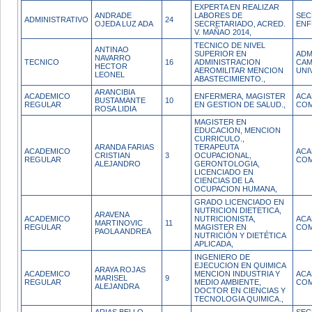
EXPERTA EN REALIZAR
ANDRADE
LABORES DE
SEC
ADMINISTRATIVO
24
OJEDA LUZ ADA
SECRETARIADO, ACRED.
ENF
V. MAÑAO 2014,
TECNICO DE NIVEL
ANTINAO
SUPERIOR EN
ADM
NAVARRO
TECNICO
16
ADMINISTRACION
CAM
HECTOR
AEROMILITAR MENCION
UNI
LEONEL
ABASTECIMIENTO.,
ARANCIBIA
ACADEMICO
ENFERMERA, MAGISTER
ACA
BUSTAMANTE
10
REGULAR
EN GESTION DE SALUD.,
COM
ROSA LIDIA
MAGISTER EN
EDUCACION, MENCION
CURRICULO.,
ARANDA FARIAS
TERAPEUTA
ACADEMICO
ACA
CRISTIAN
3
OCUPACIONAL,
REGULAR
COM
ALEJANDRO
GERONTOLOGIA,
LICENCIADO EN
CIENCIAS DE LA
OCUPACION HUMANA,
GRADO LICENCIADO EN
NUTRICION DIETETICA,
ARAVENA
ACADEMICO
NUTRICIONISTA,
ACA
MARTINOVIC
11
REGULAR
MAGISTER EN
COM
PAOLA ANDREA
NUTRICIÓN Y DIETÉTICA
APLICADA,
INGENIERO DE
EJECUCION EN QUIMICA
ARAYA ROJAS
ACADEMICO
MENCION INDUSTRIA Y
ACA
MARISEL
9
REGULAR
MEDIO AMBIENTE,
COM
ALEJANDRA
DOCTOR EN CIENCIAS Y
TECNOLOGIA QUIMICA.,