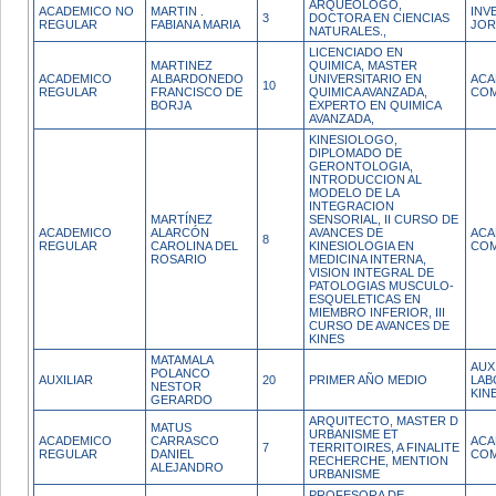
ARQUEOLOGO,
ACADEMICO NO
MARTIN .
INV
3
DOCTORA EN CIENCIAS
REGULAR
FABIANA MARIA
JOR
NATURALES.,
LICENCIADO EN
MARTINEZ
QUIMICA, MASTER
ACADEMICO
ALBARDONEDO
UNIVERSITARIO EN
ACA
10
REGULAR
FRANCISCO DE
QUIMICA AVANZADA,
COM
BORJA
EXPERTO EN QUIMICA
AVANZADA,
KINESIOLOGO,
DIPLOMADO DE
GERONTOLOGIA,
INTRODUCCION AL
MODELO DE LA
INTEGRACION
MARTÍNEZ
SENSORIAL, II CURSO DE
ACADEMICO
ALARCÓN
AVANCES DE
ACA
8
REGULAR
CAROLINA DEL
KINESIOLOGIA EN
COM
ROSARIO
MEDICINA INTERNA,
VISION INTEGRAL DE
PATOLOGIAS MUSCULO-
ESQUELETICAS EN
MIEMBRO INFERIOR, III
CURSO DE AVANCES DE
KINES
MATAMALA
AUX
POLANCO
AUXILIAR
20
PRIMER AÑO MEDIO
LAB
NESTOR
KIN
GERARDO
ARQUITECTO, MASTER D
MATUS
URBANISME ET
ACADEMICO
CARRASCO
ACA
7
TERRITOIRES, A FINALITE
REGULAR
DANIEL
COM
RECHERCHE, MENTION
ALEJANDRO
URBANISME
PROFESORA DE