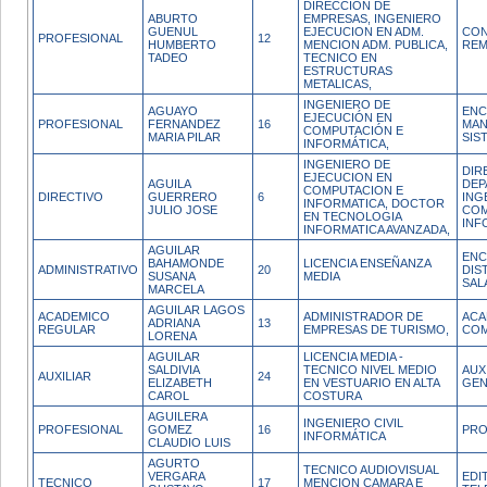
DIRECCION DE
ABURTO
EMPRESAS, INGENIERO
GUENUL
EJECUCION EN ADM.
CO
PROFESIONAL
12
HUMBERTO
MENCION ADM. PUBLICA,
REM
TADEO
TECNICO EN
ESTRUCTURAS
METALICAS,
INGENIERO DE
AGUAYO
ENC
EJECUCIÓN EN
PROFESIONAL
FERNANDEZ
16
MAN
COMPUTACIÓN E
MARIA PILAR
SIS
INFORMÁTICA,
INGENIERO DE
DIR
EJECUCION EN
AGUILA
DEP
COMPUTACION E
DIRECTIVO
GUERRERO
6
ING
INFORMATICA, DOCTOR
JULIO JOSE
COM
EN TECNOLOGIA
INF
INFORMATICA AVANZADA,
AGUILAR
ENC
BAHAMONDE
LICENCIA ENSEÑANZA
ADMINISTRATIVO
20
DIS
SUSANA
MEDIA
SAL
MARCELA
AGUILAR LAGOS
ACADEMICO
ADMINISTRADOR DE
ACA
ADRIANA
13
REGULAR
EMPRESAS DE TURISMO,
COM
LORENA
AGUILAR
LICENCIA MEDIA -
SALDIVIA
TECNICO NIVEL MEDIO
AUX
AUXILIAR
24
ELIZABETH
EN VESTUARIO EN ALTA
GEN
CAROL
COSTURA
AGUILERA
INGENIERO CIVIL
PROFESIONAL
GOMEZ
16
PRO
INFORMÁTICA
CLAUDIO LUIS
AGURTO
TECNICO AUDIOVISUAL
VERGARA
EDI
TECNICO
17
MENCION CAMARA E