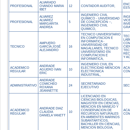
ALVARADO
ENC
PROFESIONAL
OVANDO MARIA
12
CONTADOR AUDITOR,
EST
IBET
INGENIERO CIVIL
ALVAREZ
ING
QUÍMICO - UNIVERSIDAD
ALVAREZ
VIC
PROFESIONAL
5
DE CONCEPCIÓN --,
MARGARITA
INV
INGENIERO CIVIL
ANDREA
GR
QUIMICO,
TECNICO UNIVERSITARIO
TEC
EN COMPUTACION E
LAB
INFORMATICA -
AMPUERO
COM
UNIVERSIDAD DE
TECNICO
GARCÍA JOSÉ
16
CIE
MAGALLANES, TECNICO
ALEJANDRO
TEC
UNIVERSITARIO EN
REC
COMPUTACION E
Y A
INFORMATICA,
INGENIERO CIVIL EN
ANDRADE
ACADEMICO
ELECTRICIDAD MENCION
ACA
AGUERO IVAN
10
REGULAR
ELECTRONICA
COM
ERIC
INDUSTRIAL,
ANDRADE
COMICHEO
SECRETARIADO
ADMINISTRATIVO
24
SEC
ROXANA
EJECUTIVO
JEANNETTE
LICENCIADO EN
CIENCIAS BIOLOGICAS,
MAGISTER EN CIENCIAS,
MENCION EN MANEJO Y
ANDRADE DIAZ
ACADEMICO
CONSERVACION DE
ACA
CLAUDIA
10
REGULAR
RECURSOS NATURALES
COM
DANIELA YANETT
EN AMBIENTES MARINOS
SUBANTARTICOS,
BACHILLER EN CIENCIAS,
MENCION BIOLOGIA,