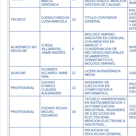
MARTA
INDUSTRIALES, MENCION
ADM
VERÓNICA
GESTION DE CALIDAD.,
ENC
LIC
OJEDA OYARZUN
TITULO CONTADOR
ASI
TECNICO
16
LUISA MARCELA
GENERAL
FAM
Y D
INT
BIOLOGO MARINO ,
MAGISTER EN CIENCIAS,
CON MENCION EN
OJEDA
MANEJO Y
ACADEMICO NO
INV
VILLARROEL
6
CONSERVACION DE
REGULAR
JOR
JAIME ANDRÉS
RECURSOS NATURALES
DE AMBIENTES
SUBANTARTICOS,
BIOLOGO MARINO,
OLIVARES
LICENCIA ENSEÑANZA
AUXILIAR
ALCARRU JAIME
21
GAS
MEDIA
IVAN
OSORIO
INGENIERO DE
PRO
OYARZO
EJECUCION EN
PROFESIONAL
12
ASE
CLAUDIO
COMPUTACION E
CAL
ALEXANDER
INFORMATICA,
TECNICO UNIVERSITARIO
EN INSTRUMENTACION Y
AUTOMATIZACION
CO
OSORIO ROJAS
INDUSTRIAL, INGENIERO
TEC
PROFESIONAL
MIGUEL
16
DE EJECUCION EN
UNI
EDUARDO
ELECTRICIDAD,
DES
MENCION ELECTRONICA
INDUSTRIAL.,
PROFESOR DE
EDUCACION GENERAL