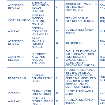
BARROS DI
ARQUITECTO, MAGISTER
ACADEMICO
GIAMMARINO
ACA
6
EN DIDACTICA
REGULAR
FABIAN
COM
PROYECTUAL,
LEANDRO
BASTIDAS
OVANDO
TECNICO DE NIVEL
ADM
ADMINISTRATIVO
24
JOSEFINA
SUPERIOR DE TURISMO.
ADQ
MARIELA
BELTRAN
LICENCIA ENSEÑANZA
AUXILIAR
RODRIGUEZ
26
GUA
BÁSICA
JOSE ANICETO
BRAVO
ACADEMICO
MANCILLA
ACA
11
ENFERMERA,
REGULAR
PATRICIA
COM
NICOLLE
BACHILLER EN CIENCIAS
BUTOROVIC
M/BIOLOGIA Y QUIMICA -
ACADEMICO
ALVARADO
UNIVERSIDAD DE
ACA
10
REGULAR
NICOLAS
MAGALLANES,....,
JOR
SANTIAGO
LICENCIADO EN
CIENCIAS BIOLÓGICAS,
GRADO DE LICENCIADO
EN CIENCIAS DE LA
CABEZAS
ADMINISTRACION DE
AUD
PROFESIONAL
BELMAR FREDY
8
EMPRESAS., INGENIERO
INT
JORGE
COMERCIAL MENCION
ADMINISTRACION,
CONTADOR AUDITOR,
CAIDANE VIVAR
LICENCIA ENSEÑANZA
AUXILIAR
26
GUA
SAUL ANTONIO
MEDIA
CAIPILLAN
LICENCIA ENSEÑANZA
AUX
AUXILIAR
OYARZO SERGIO
26
BÁSICA
GEN
RAMON