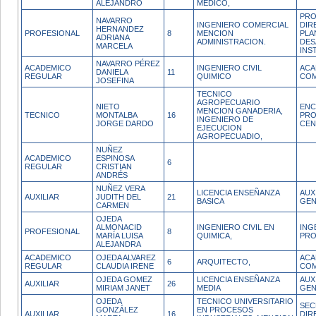
ALEJANDRO
MEDICO,
PRO
NAVARRO
INGENIERO COMERCIAL
DIR
HERNANDEZ
PROFESIONAL
8
MENCION
PLA
ADRIANA
ADMINISTRACION.
DES
MARCELA
INS
NAVARRO PÉREZ
ACADEMICO
INGENIERO CIVIL
ACA
DANIELA
11
REGULAR
QUIMICO
COM
JOSEFINA
TECNICO
AGROPECUARIO
NIETO
EN
MENCION GANADERIA,
TECNICO
MONTALBA
16
PRO
INGENIERO DE
JORGE DARDO
CEN
EJECUCION
AGROPECUADIO,
NUÑEZ
ACADEMICO
ESPINOSA
6
REGULAR
CRISTIAN
ANDRÉS
NUÑEZ VERA
LICENCIA ENSEÑANZA
AUX
AUXILIAR
JUDITH DEL
21
BASICA
GEN
CARMEN
OJEDA
ALMONACID
INGENIERO CIVIL EN
ING
PROFESIONAL
8
MARÍA LUISA
QUIMICA,
PRO
ALEJANDRA
ACADEMICO
OJEDA ALVAREZ
ACA
6
ARQUITECTO,
REGULAR
CLAUDIA IRENE
COM
OJEDA GOMEZ
LICENCIA ENSEÑANZA
AUX
AUXILIAR
26
MIRIAM JANET
MEDIA
GEN
OJEDA
TECNICO UNIVERSITARIO
SEC
GONZÁLEZ
EN PROCESOS
AUXILIAR
16
DIR