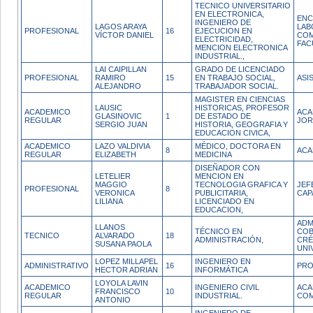
TECNICO UNIVERSITARIO
EN ELECTRONICA,
EN
INGENIERO DE
LAGOS ARAYA
LAB
PROFESIONAL
16
EJECUCION EN
VÍCTOR DANIEL
COM
ELECTRICIDAD,
FAC
MENCION ELECTRONICA
INDUSTRIAL.,
LAI CAIPILLAN
GRADO DE LICENCIADO
PROFESIONAL
RAMIRO
15
EN TRABAJO SOCIAL,
ASI
ALEJANDRO
TRABAJADOR SOCIAL.
MAGISTER EN CIENCIAS
LAUSIC
HISTORICAS, PROFESOR
ACADEMICO
ACA
GLASINOVIC
1
DE ESTADO DE
REGULAR
JOR
SERGIO JUAN
HISTORIA, GEOGRAFIA Y
EDUCACION CIVICA,
ACADEMICO
LAZO VALDIVIA
MÉDICO, DOCTORA EN
8
ACA
REGULAR
ELIZABETH
MEDICINA
DISEÑADOR CON
LETELIER
MENCION EN
MAGGIO
TECNOLOGIA GRAFICA Y
JEF
PROFESIONAL
8
VERONICA
PUBLICITARIA,
CAP
LILIANA
LICENCIADO EN
EDUCACION,
ADM
LLANOS
TÉCNICO EN
COB
TECNICO
ALVARADO
18
ADMINISTRACIÓN,
CRÉ
SUSANA PAOLA
UNI
LOPEZ MILLAPEL
INGENIERO EN
ADMINISTRATIVO
16
PRO
HECTOR ADRIAN
INFORMÁTICA
LOYOLA LAVIN
ACADEMICO
INGENIERO CIVIL
ACA
FRANCISCO
10
REGULAR
INDUSTRIAL.
COM
ANTONIO