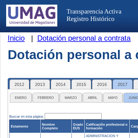
Transparencia Activa
Registro Histórico
Inicio
|
Dotación personal a contrata
Dotación personal a 
2012
2013
2014
2015
2016
2017
ENERO
FEBRERO
MARZO
ABRIL
MAYO
JUNI
Buscar en esta página:
Nombre
Grado
Calificación profesional o
Estamento
Carg
Completo
EUS
formación
ADMINISTRACION Y