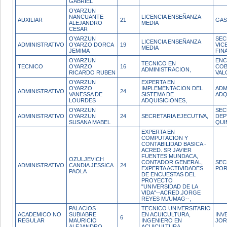
GABRIEL
OYARZUN
NANCUANTE
LICENCIA ENSEÑANZA
AUXILIAR
21
GAS
ALEJANDRO
MEDIA
CESAR
OYARZUN
SEC
LICENCIA ENSEÑANZA
ADMINISTRATIVO
OYARZO DORCA
19
VIC
MEDIA
JEMIMA
FIN
OYARZUN
EN
TECNICO EN
TECNICO
OYARZO
16
COB
ADMINISTRACION,
RICARDO RUBEN
VAL
OYARZUN
EXPERTA EN
OYARZO
IMPLEMENTACION DEL
ADM
ADMINISTRATIVO
24
VANESSA DE
SISTEMA DE
ADQ
LOURDES
ADQUISICIONES,
OYARZUN
SEC
ADMINISTRATIVO
OYARZUN
24
SECRETARIA EJECUTIVA,
DEP
SUSANA MABEL
QUI
EXPERTA EN
COMPUTACION Y
CONTABILIDAD BASICA -
ACRED. SR JAVIER
FUENTES MUNDACA,
OZULJEVICH
CONTADOR GENERAL,
SEC
ADMINISTRATIVO
CANDIA JESSICA
24
EXPERTA ACTIVIDADES
POR
PAOLA
DE ENCUESTAS DEL
PROYECTO
"UNIVERSIDAD DE LA
VIDA"--ACRED.JORGE
REYES M./UMAG--,
PALACIOS
TECNICO UNIVERSITARIO
ACADEMICO NO
SUBIABRE
EN ACUICULTURA,
INV
6
REGULAR
MAURICIO
INGENIERO EN
JOR
ALEJANDRO
ACUICULTURA,