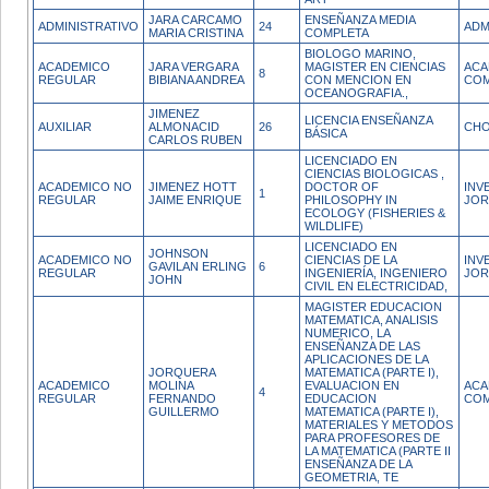
JARA CARCAMO
ENSEÑANZA MEDIA
ADMINISTRATIVO
24
ADM
MARIA CRISTINA
COMPLETA
BIOLOGO MARINO,
ACADEMICO
JARA VERGARA
MAGISTER EN CIENCIAS
ACA
8
REGULAR
BIBIANA ANDREA
CON MENCION EN
COM
OCEANOGRAFIA.,
JIMENEZ
LICENCIA ENSEÑANZA
AUXILIAR
ALMONACID
26
CH
BÁSICA
CARLOS RUBEN
LICENCIADO EN
CIENCIAS BIOLOGICAS ,
ACADEMICO NO
JIMENEZ HOTT
DOCTOR OF
INV
1
REGULAR
JAIME ENRIQUE
PHILOSOPHY IN
JOR
ECOLOGY (FISHERIES &
WILDLIFE)
LICENCIADO EN
JOHNSON
ACADEMICO NO
CIENCIAS DE LA
INV
GAVILAN ERLING
6
REGULAR
INGENIERÍA, INGENIERO
JOR
JOHN
CIVIL EN ELECTRICIDAD,
MAGISTER EDUCACION
MATEMATICA, ANALISIS
NUMERICO, LA
ENSEÑANZA DE LAS
APLICACIONES DE LA
JORQUERA
MATEMATICA (PARTE I),
ACADEMICO
MOLINA
EVALUACION EN
ACA
4
REGULAR
FERNANDO
EDUCACION
COM
GUILLERMO
MATEMATICA (PARTE I),
MATERIALES Y METODOS
PARA PROFESORES DE
LA MATEMATICA (PARTE II
ENSEÑANZA DE LA
GEOMETRIA, TE