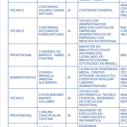
ADM
CONTRERAS
CON
TECNICO
GALINDO DANIEL
16
CONTADOR GENERAL,
DE 
ANTONIO
PRE
TECNICO EN
ADMINISTRACION
CONTRERAS
MENCION GESTION DE
EN
TECNICO
SOTOMAYOR
16
EMPRESAS,
COB
RUBEN ANTONIO
ADMINISTRACION DE
VAL
EMPRESAS CON
MENCION EN PERSONAL,
MAGISTER EN
BIBLIOTECOLOGIA E
CORDEIRO DE
INFORMACION,
PROFESIONAL
BARROS . ISABEL
13
BIB
LICENCIADO EN
CRISTINA
BIBLIOTECONOMIA
(OTORGADO EN BRASIL),
LICENCIA DE ENSEÑANZA
SEC
CORREA
MEDIA - CENTRO
TEC
MANSILLA
INTEGRAL DE ADULTOS-,
CON
ADMINISTRATIVO
24
VANESSA
EXPERTA EN REALIZAR
MAN
ALEJANDRA
LABORES
IND
ADMINISTRATIVAS.
COM
TECNICO EN
COSTA WAGNER
INFORMATICA, TECNICO
ANA
TECNICO
ANDRÉS
16
FORESTAL, INGENIERO
OFI
GOLUMBO
DE EJECUCION
INS
INDUSTRIAL
INGENIERO DE
EN
CURILEM
EJECUCIÓN EN
MAN
PROFESIONAL
CHACON ALAN
16
COMPUTACIÓN E
SIS
CRISTIAN
INFORMÁTICA
DOC
EGRESADA