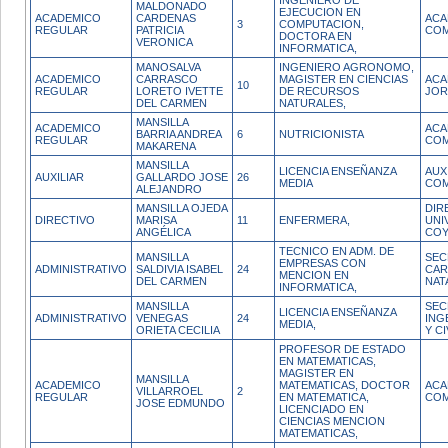
INGENIERO DE
MALDONADO
EJECUCION EN
ACADEMICO
CARDENAS
ACA
3
COMPUTACION,
REGULAR
PATRICIA
COM
DOCTORA EN
VERONICA
INFORMATICA,
MANOSALVA
INGENIERO AGRONOMO,
ACADEMICO
CARRASCO
MAGISTER EN CIENCIAS
ACA
10
REGULAR
LORETO IVETTE
DE RECURSOS
JOR
DEL CARMEN
NATURALES,
MANSILLA
ACADEMICO
ACA
BARRIA ANDREA
6
NUTRICIONISTA
REGULAR
COM
MAKARENA
MANSILLA
LICENCIA ENSEÑANZA
AUX
AUXILIAR
GALLARDO JOSE
26
MEDIA
COM
ALEJANDRO
MANSILLA OJEDA
DIR
DIRECTIVO
MARISA
11
ENFERMERA,
UNI
ANGÉLICA
COY
TECNICO EN ADM. DE
MANSILLA
SEC
EMPRESAS CON
ADMINISTRATIVO
SALDIVIA ISABEL
24
CAR
MENCION EN
DEL CARMEN
NAT
INFORMATICA,
MANSILLA
SEC
LICENCIA ENSEÑANZA
ADMINISTRATIVO
VENEGAS
24
ING
MEDIA,
ORIETA CECILIA
Y C
PROFESOR DE ESTADO
EN MATEMATICAS,
MAGISTER EN
MANSILLA
ACADEMICO
MATEMATICAS, DOCTOR
ACA
VILLARROEL
2
REGULAR
EN MATEMATICA,
COM
JOSE EDMUNDO
LICENCIADO EN
CIENCIAS MENCION
MATEMATICAS,