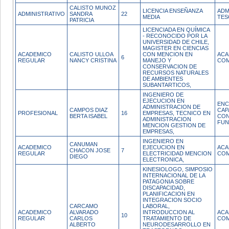
CALISTO MUNOZ
LICENCIA ENSEÑANZA
ADM
ADMINISTRATIVO
SANDRA
22
MEDIA
TES
PATRICIA
LICENCIADA EN QUÍMICA
- RECONOCIDO POR LA
UNIVERSIDAD DE CHILE,
MAGISTER EN CIENCIAS
ACADEMICO
CALISTO ULLOA
CON MENCION EN
ACA
6
REGULAR
NANCY CRISTINA
MANEJO Y
COM
CONSERVACION DE
RECURSOS NATURALES
DE AMBIENTES
SUBANTARTICOS,
INGENIERO DE
EJECUCION EN
ENC
ADMINISTRACION DE
CAMPOS DIAZ
CAP
PROFESIONAL
16
EMPRESAS, TECNICO EN
BERTA ISABEL
CON
ADMINISTRACION
FUN
MENCION GESTION DE
EMPRESAS,
INGENIERO EN
CANUMAN
ACADEMICO
EJECUCION EN
ACA
CHACON JOSE
7
REGULAR
ELECTRICIDAD MENCION
COM
DIEGO
ELECTRONICA,
KINESIOLOGO, SIMPOSIO
INTERNACIONAL DE LA
PATAGONIA SOBRE
DISCAPACIDAD,
PLANIFICACION EN
INTEGRACION SOCIO
CARCAMO
LABORAL,
ACADEMICO
ALVARADO
INTRODUCCION AL
ACA
10
REGULAR
CARLOS
TRATAMIENTO DE
COM
ALBERTO
NEURODESARROLLO EN