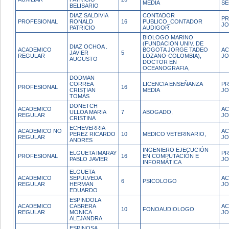
MEDIA
SE
BELISARIO
DIAZ SALDIVIA
CONTADOR
PR
PROFESIONAL
RONALD
16
PUBLICO_CONTADOR
JO
PATRICIO
AUDIGOR
BIOLOGO MARINO
(FUNDACION UNIV. DE
DIAZ OCHOA .
ACADEMICO
BOGOTA JORGE TADEO
AC
JAVIER
5
REGULAR
LOZANO-COLOMBIA),
JO
AUGUSTO
DOCTOR EN
OCEANOGRAFIA,
DODMAN
CORREA
LICENCIA ENSEÑANZA
PR
PROFESIONAL
16
CRISTIAN
MEDIA
JO
TOMÁS
DONETCH
ACADEMICO
AC
ULLOA MARIA
7
ABOGADO,
REGULAR
JO
CRISTINA
ECHEVERRIA
ACADEMICO NO
AC
PEREZ RICARDO
10
MEDICO VETERINARIO,
REGULAR
J
ANDRES
INGENIERO EJECUCIÓN
ELGUETA IMARAY
PR
PROFESIONAL
16
EN COMPUTACIÓN E
PABLO JAVIER
JO
INFORMÁTICA
ELGUETA
ACADEMICO
SEPULVEDA
AC
6
PSICOLOGO
REGULAR
HERMAN
JO
EDUARDO
ESPINDOLA
ACADEMICO
CABRERA
AC
10
FONOAUDIOLOGO
REGULAR
MONICA
JO
ALEJANDRA
ESPINOSA