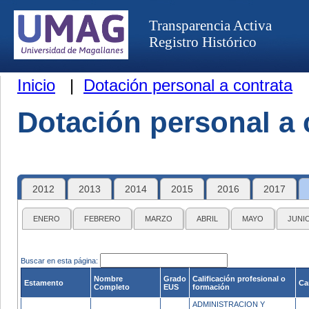
Transparencia Activa
Registro Histórico
Inicio
|
Dotación personal a contrata
Dotación personal a 
2012
2013
2014
2015
2016
2017
ENERO
FEBRERO
MARZO
ABRIL
MAYO
JUNI
Buscar en esta página:
Nombre
Grado
Calificación profesional o
Estamento
Ca
Completo
EUS
formación
ADMINISTRACION Y