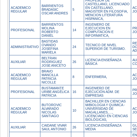
PROFESOR DE
CASTELLANO, LICENCIADO
BARRIENTOS
ACADEMICO
EN CASTELLANO,
AC
BRADASIC
5
REGULAR
MAGISTER EN FILOSOFIA,
JO
OSCAR ANDRES
MENCION LITERATURA
HISPANICA,
BARRIENTOS
INGENIERO DE
MOLINA
EJECUCION EN
PR
PROFESIONAL
14
ROBERTO
COMPUTACION E
JO
DANIEL
INFORMATICA,
BASTIDAS
R
OVANDO
TECNICO DE NIVEL
ADMINISTRATIVO
24
D
JOSEFINA
SUPERIOR DE TURISMO.
AD
MARIELA
BELTRAN
LICENCIA ENSEÑANZA
AU
AUXILIAR
RODRIGUEZ
26
BÁSICA
CO
JOSE ANICETO
BRAVO
ACADEMICO
MANCILLA
AC
8
ENFERMERA,
REGULAR
PATRICIA
JO
NICOLLE
BUSTAMANTE
INGENIERO DE
PR
PROFESIONAL
URIBE ANGÉLICA
16
EJECUCIÓN ADM. DE
JO
PATRICIA
EMPRESAS
BACHILLER EN CIENCIAS
BUTOROVIC
M/BIOLOGIA Y QUIMICA -
ACADEMICO
ALVARADO
UNIVERSIDAD DE
AC
10
REGULAR
NICOLAS
MAGALLANES,....,
J
SANTIAGO
LICENCIADO EN CIENCIAS
BIOLÓGICAS,
CAIDANE VIVAR
LICENCIA ENSEÑANZA
GU
AUXILIAR
26
SAUL ANTONIO
MEDIA
SE
EN