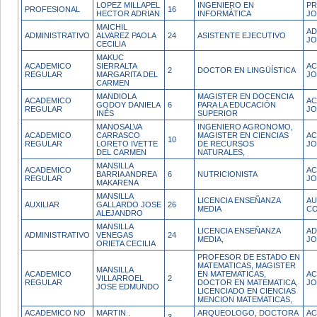
LOPEZ MILLAPEL
INGENIERO EN
PR
PROFESIONAL
16
HECTOR ADRIAN
INFORMÁTICA
JO
MAICHIL
AD
ADMINISTRATIVO
ALVAREZ PAOLA
24
ASISTENTE EJECUTIVO
JO
CECILIA
MAKUC
ACADEMICO
SIERRALTA
AC
2
DOCTOR EN LINGÜÍSTICA
REGULAR
MARGARITA DEL
JO
CARMEN
MANDIOLA
MAGISTER EN DOCENCIA
ACADEMICO
AC
GODOY DANIELA
6
PARA LA EDUCACIÓN
REGULAR
J
INÉS
SUPERIOR
MANOSALVA
INGENIERO AGRONOMO,
ACADEMICO
CARRASCO
MAGISTER EN CIENCIAS
AC
10
REGULAR
LORETO IVETTE
DE RECURSOS
J
DEL CARMEN
NATURALES,
MANSILLA
ACADEMICO
AC
BARRIA ANDREA
6
NUTRICIONISTA
REGULAR
JO
MAKARENA
MANSILLA
LICENCIA ENSEÑANZA
AU
AUXILIAR
GALLARDO JOSE
26
MEDIA
CO
ALEJANDRO
MANSILLA
LICENCIA ENSEÑANZA
AD
ADMINISTRATIVO
VENEGAS
24
MEDIA,
JO
ORIETA CECILIA
PROFESOR DE ESTADO EN
MATEMATICAS, MAGISTER
MANSILLA
ACADEMICO
EN MATEMATICAS,
AC
VILLARROEL
2
REGULAR
DOCTOR EN MATEMATICA,
JO
JOSE EDMUNDO
LICENCIADO EN CIENCIAS
MENCION MATEMATICAS,
ACADEMICO NO
MARTIN .
ARQUEOLOGO, DOCTORA
AC