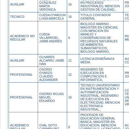
GONZÁLEZ
EN PROCESOS
PR
AUXILIAR
16
MARTA
INDUSTRIALES, MENCION
JO
VERÓNICA
GESTION DE CALIDAD.,
OJEDA OYARZUN
TITULO CONTADOR
TE
TECNICO
16
LUISA MARCELA
GENERAL
CO
BIOLOGO MARINO ,
MAGISTER EN CIENCIAS,
CON MENCION EN
OJEDA
MANEJO Y
ACADEMICO NO
IN
VILLARROEL
6
CONSERVACION DE
REGULAR
ME
JAIME ANDRÉS
RECURSOS NATURALES
DE AMBIENTES
SUBANTARTICOS,
BIOLOGO MARINO,
OLIVARES
LICENCIA ENSEÑANZA
AU
AUXILIAR
ALCARRU JAIME
21
MEDIA
CO
IVAN
OSORIO
INGENIERO DE
OYARZO
EJECUCION EN
PR
PROFESIONAL
12
CLAUDIO
COMPUTACION E
JO
ALEXANDER
INFORMATICA,
TECNICO UNIVERSITARIO
EN INSTRUMENTACION Y
C
AUTOMATIZACION
OSORIO ROJAS
TE
INDUSTRIAL, INGENIERO
PROFESIONAL
MIGUEL
16
UN
DE EJECUCION EN
EDUARDO
DE
ELECTRICIDAD, MENCION
VI
ELECTRONICA
INDUSTRIAL.,
PROFESOR DE
EDUCACION GENERAL
BASICA, MAGISTER EN
ACADEMICO
OVAL SOTO
EDUCACION, MENCION
AC
6
REGULAR
CARMEN PAZ
CURRICULO, LICENCIADO
JO