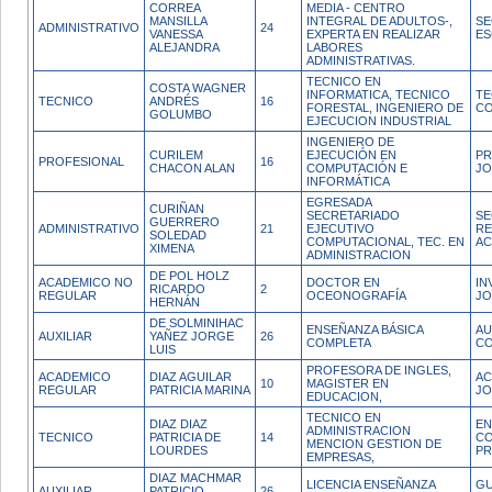
CORREA
MEDIA - CENTRO
MANSILLA
INTEGRAL DE ADULTOS-,
SE
ADMINISTRATIVO
24
VANESSA
EXPERTA EN REALIZAR
ES
ALEJANDRA
LABORES
ADMINISTRATIVAS.
TECNICO EN
COSTA WAGNER
INFORMATICA, TECNICO
TE
TECNICO
ANDRÉS
16
FORESTAL, INGENIERO DE
CO
GOLUMBO
EJECUCION INDUSTRIAL
INGENIERO DE
CURILEM
EJECUCIÓN EN
PR
PROFESIONAL
16
CHACON ALAN
COMPUTACIÓN E
JO
INFORMÁTICA
EGRESADA
CURIÑAN
SECRETARIADO
SE
GUERRERO
ADMINISTRATIVO
21
EJECUTIVO
RE
SOLEDAD
COMPUTACIONAL, TEC. EN
AC
XIMENA
ADMINISTRACION
DE POL HOLZ
ACADEMICO NO
DOCTOR EN
IN
RICARDO
2
REGULAR
OCEONOGRAFÍA
JO
HERNÁN
DE SOLMINIHAC
ENSEÑANZA BÁSICA
AU
AUXILIAR
YAÑEZ JORGE
26
COMPLETA
CO
LUIS
PROFESORA DE INGLES,
ACADEMICO
DIAZ AGUILAR
AC
10
MAGISTER EN
REGULAR
PATRICIA MARINA
J
EDUCACION,
TECNICO EN
DIAZ DIAZ
E
ADMINISTRACION
TECNICO
PATRICIA DE
14
C
MENCION GESTION DE
LOURDES
P
EMPRESAS,
DIAZ MACHMAR
LICENCIA ENSEÑANZA
GU
AUXILIAR
PATRICIO
26