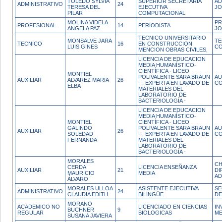
TOLEDO SYLVIA
SUPERIOR SECRETARIA
AD
ADMINISTRATIVO
24
TERESA DEL
EJECUTIVA
JO
PILAR
COMPUTACIONAL
MOLINA VIDELA
PR
PROFESIONAL
14
PERIODISTA
ANGELA PAZ
JO
TECNICO UNIVERSITARIO
MONSALVE JARA
TE
TECNICO
16
EN CONSTRUCCION
LUIS GINES
CO
MENCION OBRAS CIVILES,
LICENCIA DE EDUCACION
MEDIA HUMANÍSTICO-
CIENTÍFICA - LICEO
MONTIEL
POLIVALENTE SARA BRAUN
AU
AUXILIAR
ALVAREZ MARIA
26
--, EXPERTA EN LAVADO DE
CO
ELBA
MATERIALES DEL
LABORATORIO DE
BACTERIOLOGÍA -
LICENCIA DE EDUCACION
MEDIA HUMANÍSTICO-
MONTIEL
CIENTÍFICA - LICEO
GALINDO
POLIVALENTE SARA BRAUN
AU
AUXILIAR
26
SOLEDAD
--, EXPERTA EN LAVADO DE
CO
FERNANDA
MATERIALES DEL
LABORATORIO DE
BACTERIOLOGÍA -
MORALES
CH
CERDA
LICENCIA ENSEÑANZA
AUXILIAR
21
DI
MAURICIO
MEDIA
AD
ÁLVARO
MORALES ULLOA
ASISTENTE EJECUTIVA
SE
ADMINISTRATIVO
24
CLAUDIA EDITH
BILINGÜE
DE
MORANO
ACADEMICO NO
LICENCIADO EN CIENCIAS
IN
BUCHNER
9
REGULAR
BIOLOGICAS
ME
SUSANA JAVIERA