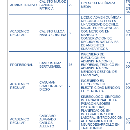
CALISTO MUNOZ
TR
LICENCIA ENSEÑANZA
ADMINISTRATIVO
SANDRA
22
EN
MEDIA
PATRICIA
EN
BA
LICENCIADA EN QUÍMICA -
RECONOCIDO POR LA
UNIVERSIDAD DE CHILE,
MAGISTER EN CIENCIAS
ACADEMICO
CALISTO ULLOA
CON MENCION EN
AC
6
REGULAR
NANCY CRISTINA
MANEJO Y
JO
CONSERVACION DE
RECURSOS NATURALES
DE AMBIENTES
SUBANTARTICOS,
INGENIERO DE
EJECUCION EN
ADMINISTRACION DE
CAMPOS DIAZ
PR
PROFESIONAL
16
EMPRESAS, TECNICO EN
BERTA ISABEL
JO
ADMINISTRACION
MENCION GESTION DE
EMPRESAS,
INGENIERO EN
CANUMAN
ACADEMICO
EJECUCION EN
AC
CHACON JOSE
7
REGULAR
ELECTRICIDAD MENCION
JO
DIEGO
ELECTRONICA,
KINESIOLOGO, SIMPOSIO
INTERNACIONAL DE LA
PATAGONIA SOBRE
DISCAPACIDAD,
PLANIFICACION EN
INTEGRACION SOCIO
CARCAMO
LABORAL, INTRODUCCION
ACADEMICO
ALVARADO
AC
10
AL TRATAMIENTO DE
REGULAR
CARLOS
JO
NEURODESARROLLO EN
ALBERTO
TRASTORNOS