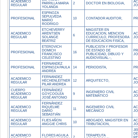
ACADEMICO
AC
PARRILLA MARIA
2
DOCTOR EN BIOLOGIA,
REGULAR
JO
YOLANDA
ESPINOZA
SEPULVEDA
PROFESIONAL
10
CONTADOR AUDITOR,
PR
MARIO
RODRIGO
ETCHEVERRY
MAGISTER EN
ACADEMICO
ARENTSEN
EDUCACION, MENCION
AC
6
REGULAR
SOLANGE
CURRICULO, PROFESORA
JO
BEATRIZ
DE EDUCACION FISICA,
ETEROVICH
PUBLICISTA Y PROFESOR
DOMICH
DE ESTADO DE
PR
PROFESIONAL
16
FRANCISCO
PUBLICIDAD, DIBUJO Y
J
CELESTINO
AUDIOVISUAL.-,
FERNANDEZ
PROFESIONAL
ESPINOZA PAULA
14
PERIODISTA,
PR
ANDREA
FERNANDEZ
ACADEMICO
AC
HECHENLEITNER
12
ARQUITECTO,
REGULAR
J
PILAR ANDREA
CUERPO
FERNÁNDEZ
INGENIERO CIVIL
AC
ACADEMICO
GOYCOOLEA
9
MATEMÁTICO
JO
REGULAR
JOSÉ ANTONIO
FERNÁNDEZ
ACADEMICO
RIQUELME
INGENIERO CIVIL
AC
11
REGULAR
DARÍO
MECÁNICO
J
SEBASTIÁN
ACADEMICO
FLIES AÑON
ABOGADO, MAGISTER EN
AC
10
REGULAR
ANGGIE CHRIS
TRIBUTACION,
JO
JE
DE
ACADEMICO
FLORES AGUILA
TERAPEUTA
7
RE