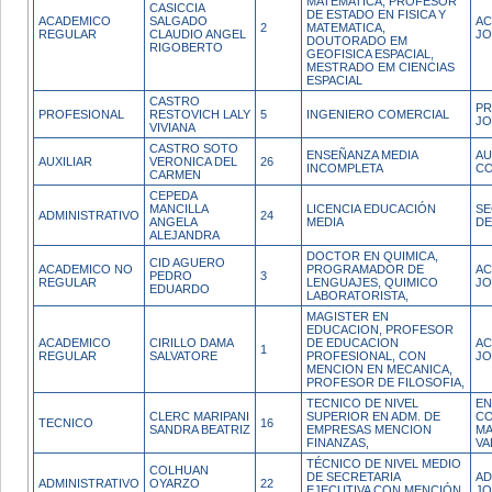
MATEMATICA, PROFESOR
CASICCIA
DE ESTADO EN FISICA Y
ACADEMICO
SALGADO
AC
2
MATEMATICA,
REGULAR
CLAUDIO ANGEL
JO
DOUTORADO EM
RIGOBERTO
GEOFISICA ESPACIAL,
MESTRADO EM CIENCIAS
ESPACIAL
CASTRO
PR
PROFESIONAL
RESTOVICH LALY
5
INGENIERO COMERCIAL
JO
VIVIANA
CASTRO SOTO
ENSEÑANZA MEDIA
AU
AUXILIAR
VERONICA DEL
26
INCOMPLETA
CO
CARMEN
CEPEDA
MANCILLA
LICENCIA EDUCACIÓN
SE
ADMINISTRATIVO
24
ANGELA
MEDIA
DE
ALEJANDRA
DOCTOR EN QUIMICA,
CID AGUERO
ACADEMICO NO
PROGRAMADOR DE
AC
PEDRO
3
REGULAR
LENGUAJES, QUIMICO
JO
EDUARDO
LABORATORISTA,
MAGISTER EN
EDUCACION, PROFESOR
ACADEMICO
CIRILLO DAMA
DE EDUCACION
AC
1
REGULAR
SALVATORE
PROFESIONAL, CON
JO
MENCION EN MECANICA,
PROFESOR DE FILOSOFIA,
TECNICO DE NIVEL
EN
CLERC MARIPANI
SUPERIOR EN ADM. DE
CO
TECNICO
16
SANDRA BEATRIZ
EMPRESAS MENCION
MA
FINANZAS,
VA
TÉCNICO DE NIVEL MEDIO
COLHUAN
DE SECRETARIA
AD
ADMINISTRATIVO
OYARZO
22
EJECUTIVA CON MENCIÓN
JO