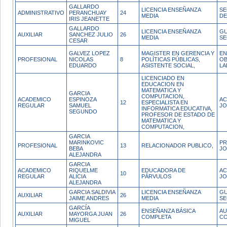
GALLARDO
LICENCIA ENSEÑANZA
SE
ADMINISTRATIVO
PERANCHUAY
24
MEDIA
D
IRIS JEANETTE
GALLARDO
LICENCIA ENSEÑANZA
GU
AUXILIAR
SANCHEZ JULIO
26
MEDIA
SE
CESAR
GALVEZ LOPEZ
MAGISTER EN GERENCIA Y
EN
PROFESIONAL
NICOLAS
8
POLÍTICAS PÚBLICAS,
OB
EDUARDO
ASISTENTE SOCIAL,
LA
LICENCIADO EN
EDUCACION EN
MATEMATICA Y
GARCIA
COMPUTACION,
ACADEMICO
ESPINOZA
AC
12
ESPECIALISTA EN
REGULAR
SAMUEL
JO
INFORMATICA EDUCATIVA,
SEGUNDO
PROFESOR DE ESTADO DE
MATEMATICA Y
COMPUTACION,
GARCIA
MARINKOVIC
PR
PROFESIONAL
13
RELACIONADOR PUBLICO,
BEBA
JO
ALEJANDRA
GARCIA
ACADEMICO
RIQUELME
EDUCADORA DE
AC
10
REGULAR
ALICIA
PÁRVULOS
JO
ALEJANDRA
GARCIA SALDIVIA
LICENCIA ENSEÑANZA
GU
AUXILIAR
26
JAIME ANDRES
MEDIA
SE
GARCÍA
ENSEÑANZA BÁSICA
AU
AUXILIAR
MAYORGA JUAN
26
COMPLETA
CO
MIGUEL