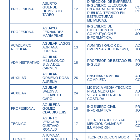
DIRECCION DE EMPRESAS,
ABURTO
INGENIERO EJECUCION
GUENUL
C
PROFESIONAL
12
EN ADM. MENCION ADM.
HUMBERTO
RE
PUBLICA, TECNICO EN
TADEO
ESTRUCTURAS
METALICAS,
INGENIERO DE
AGUAYO
EJECUCIÓN EN
PR
PROFESIONAL
FERNANDEZ
16
COMPUTACIÓN E
JO
MARIA PILAR
INFORMÁTICA,
AGUILAR LAGOS
ACADEMICO
ADMINISTRADOR DE
AC
ADRIANA
13
REGULAR
EMPRESAS DE TURISMO,
JO
LORENA
AGUILAR
MILLALONCO
PROFESOR DE ESTADO EN
PR
ADMINISTRATIVO
16
SILVIA DEL
INGLES
JO
CARMEN
AGUILAR
ENSEÑANZA MEDIA
AU
AUXILIAR
ORMEÑO ROSA
26
COMPLETA
CO
AURELIA
AGUILAR
LICENCIA MEDIA -TECNICO
SALDIVIA
NIVEL MEDIO EN
AU
AUXILIAR
24
ELIZABETH
VESTUARIO EN ALTA
CO
CAROL
COSTURA
AGUILERA
INGENIERO CIVIL
PR
PROFESIONAL
GOMEZ
16
INFORMÁTICA
J
CLAUDIO LUIS
AGURTO
TECNICO AUDIOVISUAL
VERGARA
TE
TECNICO
17
MENCION CAMARA E
GUSTAVO
CO
ILUMINACION,
RONALD
AHUMADA
EN
TECNICO DE CONTADOR
TECNICO
OJEDA MIGUEL
16
UN