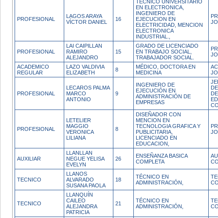
TECNICO UNIVERSITARIO
EN ELECTRONICA,
INGENIERO DE
LAGOS ARAYA
PR
PROFESIONAL
16
EJECUCION EN
VÍCTOR DANIEL
JO
ELECTRICIDAD, MENCION
ELECTRONICA
INDUSTRIAL.,
LAI CAIPILLAN
GRADO DE LICENCIADO
PR
PROFESIONAL
RAMIRO
15
EN TRABAJO SOCIAL,
JO
ALEJANDRO
TRABAJADOR SOCIAL.
ACADEMICO
LAZO VALDIVIA
MÉDICO, DOCTORA EN
AC
8
REGULAR
ELIZABETH
MEDICINA
JO
JE
INGENIERO DE
LECAROS PALMA
DE
EJECUCIÓN EN
PROFESIONAL
MARCO
9
DE
ADMINISTRACIÓN DE
ANTONIO
ED
EMPRESAS
CO
DISEÑADOR CON
LETELIER
MENCION EN
MAGGIO
TECNOLOGIA GRAFICA Y
PR
PROFESIONAL
8
VERONICA
PUBLICITARIA,
J
LILIANA
LICENCIADO EN
EDUCACION,
LLANLLAN
ENSEÑANZA BASICA
AU
AUXILIAR
NEGUE YELISA
26
COMPLETA
CO
EVELYN
LLANOS
TÉCNICO EN
TE
TECNICO
ALVARADO
18
ADMINISTRACIÓN,
CO
SUSANA PAOLA
LLANQUÍN
CAILEO
TÉCNICO EN
TE
TECNICO
21
ALEJANDRA
ADMINISTRACIÓN,
CO
PATRICIA