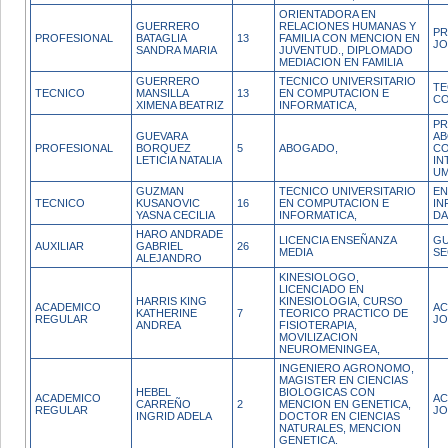
ORIENTADORA EN
GUERRERO
RELACIONES HUMANAS Y
PR
PROFESIONAL
BATAGLIA
13
FAMILIA CON MENCION EN
JO
SANDRA MARIA
JUVENTUD., DIPLOMADO
MEDIACION EN FAMILIA
GUERRERO
TECNICO UNIVERSITARIO
TE
TECNICO
MANSILLA
13
EN COMPUTACION E
CO
XIMENA BEATRIZ
INFORMATICA,
PR
GUEVARA
AB
PROFESIONAL
BORQUEZ
5
ABOGADO,
CO
LETICIA NATALIA
IN
U
GUZMAN
TECNICO UNIVERSITARIO
EN
TECNICO
KUSANOVIC
16
EN COMPUTACION E
IN
YASNA CECILIA
INFORMATICA,
DA
HARO ANDRADE
LICENCIA ENSEÑANZA
GU
AUXILIAR
GABRIEL
26
MEDIA
SE
ALEJANDRO
KINESIOLOGO,
LICENCIADO EN
HARRIS KING
KINESIOLOGIA, CURSO
ACADEMICO
AC
KATHERINE
7
TEORICO PRACTICO DE
REGULAR
J
ANDREA
FISIOTERAPIA,
MOVILIZACION
NEUROMENINGEA,
INGENIERO AGRONOMO,
MAGISTER EN CIENCIAS
HEBEL
BIOLOGICAS CON
ACADEMICO
AC
CARREÑO
2
MENCION EN GENETICA,
REGULAR
JO
INGRID ADELA
DOCTOR EN CIENCIAS
NATURALES, MENCION
GENETICA.