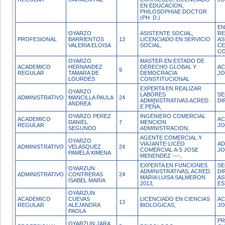
EN EDUCACION,
PHILOSOPHIAE DOCTOR
(PH. D.)
EN
OYARZO
ASISTENTE SOCIAL,
RE
PROFESIONAL
BARRIENTOS
13
LICENCIADO EN SERVICIO
AS
VALERIA ELOISA
SOCIAL,
CE
CO
OYARZO
MASTER EN ESTADO DE
ACADEMICO
HERNANDEZ
DERECHO GLOBAL Y
AC
9
REGULAR
TAMARA DE
DEMOCRACIA
JO
LOURDES
CONSTITUCIONAL
EXPERTA EN REALIZAR
OYARZO
LABORES
SE
ADMINISTRATIVO
MANCILLA PAULA
24
ADMINISTRATIVAS ACRED.
DI
ANDREA
E.PEÑA,
OYARZO PEREZ
INGENIERO COMERCIAL
ACADEMICO
AC
DANIEL
7
MENCION
REGULAR
JO
SEGUNDO
ADMINISTRACION,
AGENTE COMERCIAL Y
OYARZO
VIAJANTE-LICEO
AD
ADMINISTRATIVO
VELASQUEZ
24
COMERCIAL A-5 JOSE
JO
PAMELA XIMENA
MENENDEZ ----,
EXPERTA EN FUNCIONES
SE
OYARZUN
ADMINISTRATIVAS, ACRED.
DI
ADMINISTRATIVO
CONTRERAS
24
MARIA LUISA SALMERON
A
ISABEL MARIA
2013,
ES
OYARZUN
ACADEMICO
CUEVAS
LICENCIADO EN CIENCIAS
AC
13
REGULAR
ALEJANDRA
BIOLOGICAS,
JO
PAOLA
PR
OYARZUN JARA