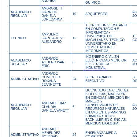
ANDREA
QUIMICO,
AMBROSETTI
ACADEMICO
GARRIDO
AC
10
ARQUITECTO
REGULAR
DANIELA
J
LOREDANNA
TECNICO UNIVERSITARIO
EN COMPUTACION E
INFORMATICA -
AMPUERO
UNIVERSIDAD DE
TE
TECNICO
GARCÍA JOSÉ
16
MAGALLANES, TECNICO
CO
ALEJANDRO
UNIVERSITARIO EN
COMPUTACION E
INFORMATICA,
INGENIERO CIVIL EN
ANDRADE
ACADEMICO
ELECTRICIDAD MENCION
AC
AGUERO IVAN
6
REGULAR
ELECTRONICA
JO
ERIC
INDUSTRIAL,
ANDRADE
COMICHEO
SECRETARIADO
SE
ADMINISTRATIVO
24
ROXANA
EJECUTIVO
DI
JEANNETTE
LICENCIADO EN CIENCIAS
BIOLOGICAS, MAGISTER
EN CIENCIAS, MENCION EN
MANEJO Y
ANDRADE DIAZ
ACADEMICO
CONSERVACION DE
AC
CLAUDIA
6
REGULAR
RECURSOS NATURALES
JO
DANIELA YANETT
EN AMBIENTES MARINOS
SUBANTARTICOS,
BACHILLER EN CIENCIAS,
MENCION BIOLOGIA,
ANDRADE
MENENDEZ
ENSEÑANZA MEDIA
AD
ADMINISTRATIVO
24
SOLEDAD
COMPLETA
JO