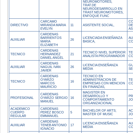
NEUROMOTORES,
TRAT.DE
NEURODESARROLLO EN
TRAST.NEUROMOTORES,
ENFOQUE FUNC
CARCAMO
CO
DIRECTIVO
MIRANDA MARIA
11
ASISTENTE SOCIAL,
DE
EVELYN
AS
CARDENAS
BARRIENTOS
LICENCIADA ENSEÑANZA
AU
AUXILIAR
26
MARIA
BASICA,
CO
ELIZABETH
CARDENAS
TECNICO NIVEL SUPERIOR
TE
TECNICO
HERNANDEZ
21
ANALISTA PROGRAMADOR
CO
DANIEL ANGEL
CARDENAS
LICENCIA ENSEÑANZA
GU
AUXILIAR
NAGUIL IVAN
26
MEDIA
SE
JAVIER
CARDENAS
TECNICO EN
OYARZO
ADMINISTRACION DE
TE
TECNICO
16
MARCOS
EMPRESAS CON MENCION
CO
MAURICIO
EN FINANZAS,
MAGISTER EN
CARDENAS
DESARROLLO Y
PR
PROFESIONAL
OYARZO SERGIO
16
COMPORTAMIENTO
JO
MANUEL
ORGANIZACIONAL
ACADEMICO
CARDENAS
BACHELOR OF ARTS;
AC
CUERPO
PEREZ BOSCO
5
MASTER OF MUSIC
JO
REGULAR
EMMANUEL
CARDENAS
LICENCIA ENSEÑANZA
AU
AUXILIAR
TENEB ANTONIO
17
MEDIA
CO
IGNACIO