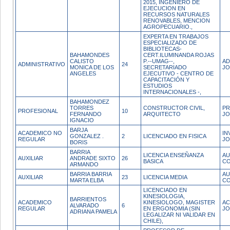
2015, INGENIERO DE
EJECUCION EN
RECURSOS NATURALES
RENOVABLES, MENCION
AGROPECUARIO.,
EXPERTA EN TRABAJOS
ESPECIALIZADO DE
BIBLIOTECAS-
BAHAMONDES
CERT.ILUMINANDA ROJAS
CALISTO
P.--UMAG--,
AD
ADMINISTRATIVO
24
MONICA DE LOS
SECRETARIADO
JO
ANGELES
EJECUTIVO - CENTRO DE
CAPACITACIÓN Y
ESTUDIOS
INTERNACIONALES -,
BAHAMONDEZ
TORRES
CONSTRUCTOR CIVIL,
PR
PROFESIONAL
10
FERNANDO
ARQUITECTO
JO
IGNACIO
BARJA
ACADEMICO NO
IN
GONZALEZ .
2
LICENCIADO EN FISICA
REGULAR
JO
BORIS
BARRIA
LICENCIA ENSEÑANZA
AU
AUXILIAR
ANDRADE SIXTO
26
BASICA
CO
ARMANDO
BARRIA BARRIA
AU
AUXILIAR
23
LICENCIA MEDIA
MARTA ELBA
CO
LICENCIADO EN
KINESIOLOGIA,
BARRIENTOS
ACADEMICO
KINESIOLOGO, MAGISTER
AC
ALVARADO
6
REGULAR
EN ERGONOMIA (SIN
JO
ADRIANA PAMELA
LEGALIZAR NI VALIDAR EN
CHILE),