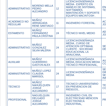
LICENCIA ENSEÑANZA
MEDIA - EXPERTO EN
MORENO MELLA
MANEJO DE SISTEMAS,
EN
ADMINISTRATIVO
PEDRO
12
SOFTWARES,
TE
ALEJANDRO
MANTENCIÓN Y SOPORTE
EQUIPOS MACINTOSH .
MUÑOZ
ACADEMICO NO
AC
ARRIAGADA
11
INGENIERO FORESTAL.
REGULAR
JO
RENE SANTIAGO
MUÑOZ
AD
ESTAMENTO
FERNÁNDEZ
24
TÉCNICO NIVEL MEDIO
JO
PAULA CRISTINA
LICENCIA ENSEÑANZA
MEDIA , CURSO DE
MUÑOZ
ATENCION OPTIMA AL
SE
ADMINISTRATIVO
GONZALEZ
24
CLIENTE - SOCIEDAD
DE
SILVIA VALERIA
EDUCACIONAL LA
ARAUCANA,
MUÑOZ
LICENCIA ENSEÑANZA
AU
AUXILIAR
GUERRERO
18
MEDIA, EDUCACION MEDIA
CO
GASTON ALEX
TECNICO PROFESIONAL,
SE
MUÑOZ LOPEZ
LICENCIA ENSEÑANZA
DI
ADMINISTRATIVO
CLAUDIA
24
MEDIA
SE
MARISOL
IN
MUÑOZ
TECNICO UNIVERSITARIO
NAHUELQUEN
TE
TECNICO
17
EN PREVENCION DE
JORGE
CO
RIESGOS.,
ALEJANDRO
NAGUELQUIN
INGENIERO CIVIL EN
DELGADO
ELECTRICIDAD MENCION
PROFESIONAL
16
PR
JORGE
ELECTRONICA
ALEJANDRO
INDUSTRIAL,