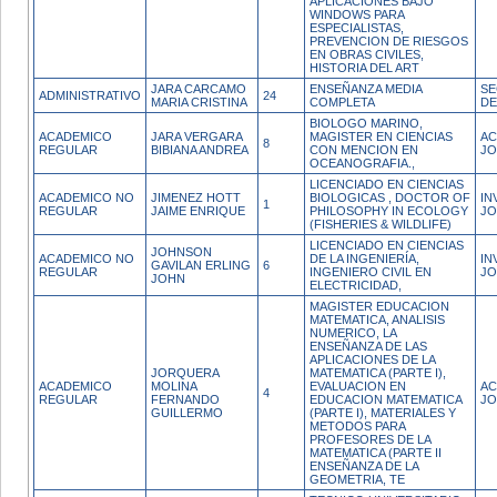
APLICACIONES BAJO
WINDOWS PARA
ESPECIALISTAS,
PREVENCION DE RIESGOS
EN OBRAS CIVILES,
HISTORIA DEL ART
JARA CARCAMO
ENSEÑANZA MEDIA
SE
ADMINISTRATIVO
24
MARIA CRISTINA
COMPLETA
DE
BIOLOGO MARINO,
ACADEMICO
JARA VERGARA
MAGISTER EN CIENCIAS
AC
8
REGULAR
BIBIANA ANDREA
CON MENCION EN
JO
OCEANOGRAFIA.,
LICENCIADO EN CIENCIAS
ACADEMICO NO
JIMENEZ HOTT
BIOLOGICAS , DOCTOR OF
IN
1
REGULAR
JAIME ENRIQUE
PHILOSOPHY IN ECOLOGY
J
(FISHERIES & WILDLIFE)
LICENCIADO EN CIENCIAS
JOHNSON
ACADEMICO NO
DE LA INGENIERÍA,
IN
GAVILAN ERLING
6
REGULAR
INGENIERO CIVIL EN
JO
JOHN
ELECTRICIDAD,
MAGISTER EDUCACION
MATEMATICA, ANALISIS
NUMERICO, LA
ENSEÑANZA DE LAS
APLICACIONES DE LA
JORQUERA
MATEMATICA (PARTE I),
ACADEMICO
MOLINA
EVALUACION EN
AC
4
REGULAR
FERNANDO
EDUCACION MATEMATICA
JO
GUILLERMO
(PARTE I), MATERIALES Y
METODOS PARA
PROFESORES DE LA
MATEMATICA (PARTE II
ENSEÑANZA DE LA
GEOMETRIA, TE