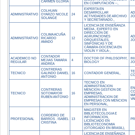
CARMEN GLORIA
EN COMPUTACIÓN --,
EXPERTA EN
COLHUAN
DESARROLLAR
AD
ADMINISTRATIVO
OYARZO NICOLE
24
ACTIVIDADES DE ARCHIVO
JO
SOLANGE
Y SECRETARIADO.,
LICENCIA DE ENSEÑANZA
MEDIA , EXPERTO EN
DIRECCIÓN DE
COLIMA ACUÑA
AGRUPACIONES
AD
ADMINISTRATIVO
RICARDO
12
ORQUESTALES,
JO
AMADO
SINFÓNICAS Y DE
CÁMARA-DOCENCIA EN
VIOLÍN Y VIOLA-,
CONTADOR
ACADEMICO NO
DOCTOR OF PHILOSOPHY,
IN
MEJIAS TAMARA
4
REGULAR
BIOLOGY
JO
ANDREA
CONTRERAS
TE
TECNICO
GALINDO DANIEL
16
CONTADOR GENERAL,
CO
ANTONIO
TECNICO EN
ADMINISTRACION
EN
CONTRERAS
MENCION GESTION DE
CO
TECNICO
SOTOMAYOR
16
EMPRESAS,
MA
RUBEN ANTONIO
ADMINISTRACION DE
VA
EMPRESAS CON MENCION
EN PERSONAL,
MAGISTER EN
BIBLIOTECOLOGIA E
CORDEIRO DE
INFORMACION,
PROFESIONAL
BARROS . ISABEL
13
PR
LICENCIADO EN
CRISTINA
BIBLIOTECONOMIA
(OTORGADO EN BRASIL),
LICENCIA DE ENSEÑANZA