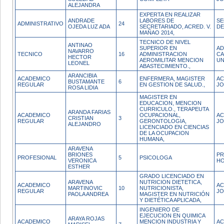
ALEJANDRA
EXPERTA EN REALIZAR
ANDRADE
LABORES DE
SE
ADMINISTRATIVO
24
OJEDA LUZ ADA
SECRETARIADO, ACRED. V.
DE
MAÑAO 2014,
TECNICO DE NIVEL
ANTINAO
SUPERIOR EN
AD
NAVARRO
TECNICO
16
ADMINISTRACION
C
HECTOR
AEROMILITAR MENCION
UN
LEONEL
ABASTECIMIENTO.,
ARANCIBIA
ACADEMICO
ENFERMERA, MAGISTER
AC
BUSTAMANTE
6
REGULAR
EN GESTION DE SALUD.,
JO
ROSA LIDIA
MAGISTER EN
EDUCACION, MENCION
CURRICULO., TERAPEUTA
ARANDA FARIAS
ACADEMICO
OCUPACIONAL,
AC
CRISTIAN
3
REGULAR
GERONTOLOGIA,
JO
ALEJANDRO
LICENCIADO EN CIENCIAS
DE LA OCUPACION
HUMANA,
ARAVENA
BRIONES
PR
PROFESIONAL
5
PSICOLOGA
VERONICA
H
ESTHER
GRADO LICENCIADO EN
ARAVENA
NUTRICION DIETETICA,
ACADEMICO
AC
MARTINOVIC
10
NUTRICIONISTA,
REGULAR
JO
PAOLA ANDREA
MAGISTER EN NUTRICIÓN
Y DIETÉTICA APLICADA,
INGENIERO DE
EJECUCION EN QUIMICA
ARAYA ROJAS
ACADEMICO
MENCION INDUSTRIA Y
AC