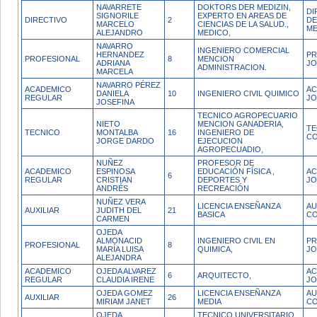
NAVARRETE
DOKTORS DER MEDIZIN,
DI
SIGNORILE
EXPERTO EN AREAS DE
DIRECTIVO
2
DE
MARCELO
CIENCIAS DE LA SALUD.,
ME
ALEJANDRO
MEDICO,
NAVARRO
INGENIERO COMERCIAL
HERNANDEZ
PR
PROFESIONAL
8
MENCION
ADRIANA
JO
ADMINISTRACION.
MARCELA
NAVARRO PÉREZ
ACADEMICO
AC
DANIELA
10
INGENIERO CIVIL QUIMICO
REGULAR
JO
JOSEFINA
TECNICO AGROPECUARIO
NIETO
MENCION GANADERIA,
TE
TECNICO
MONTALBA
16
INGENIERO DE
CO
JORGE DARDO
EJECUCION
AGROPECUADIO,
NUÑEZ
PROFESOR DE
ACADEMICO
ESPINOSA
EDUCACIÓN FÍSICA ,
AC
6
REGULAR
CRISTIAN
DEPORTES Y
JO
ANDRÉS
RECREACIÓN
NUÑEZ VERA
LICENCIA ENSEÑANZA
AU
AUXILIAR
JUDITH DEL
21
BASICA
CO
CARMEN
OJEDA
ALMONACID
INGENIERO CIVIL EN
PR
PROFESIONAL
8
MARÍA LUISA
QUIMICA,
JO
ALEJANDRA
ACADEMICO
OJEDA ALVAREZ
AC
6
ARQUITECTO,
REGULAR
CLAUDIA IRENE
JO
OJEDA GOMEZ
LICENCIA ENSEÑANZA
AU
AUXILIAR
26
MIRIAM JANET
MEDIA
CO
OJEDA
TECNICO UNIVERSITARIO