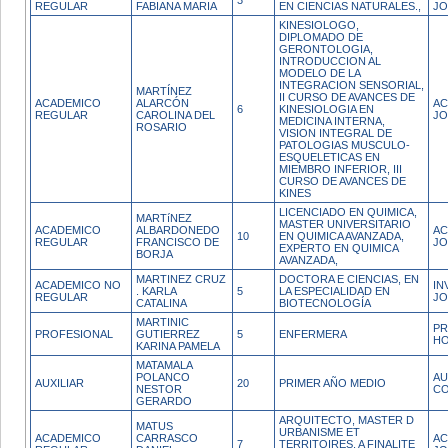
3
REGULAR
FABIANA MARIA
EN CIENCIAS NATURALES.,
JO
KINESIOLOGO,
DIPLOMADO DE
GERONTOLOGIA,
INTRODUCCION AL
MODELO DE LA
INTEGRACION SENSORIAL,
MARTÍNEZ
II CURSO DE AVANCES DE
ACADEMICO
ALARCÓN
AC
6
KINESIOLOGIA EN
REGULAR
CAROLINA DEL
JO
MEDICINA INTERNA,
ROSARIO
VISION INTEGRAL DE
PATOLOGIAS MUSCULO-
ESQUELETICAS EN
MIEMBRO INFERIOR, III
CURSO DE AVANCES DE
KINES
LICENCIADO EN QUIMICA,
MARTíNEZ
MASTER UNIVERSITARIO
ACADEMICO
ALBARDONEDO
AC
10
EN QUIMICA AVANZADA,
REGULAR
FRANCISCO DE
JO
EXPERTO EN QUIMICA
BORJA
AVANZADA,
MARTINEZ CRUZ
DOCTORA E CIENCIAS, EN
ACADEMICO NO
IN
. KARLA
5
LA ESPECIALIDAD EN
REGULAR
JO
CATALINA
BIOTECNOLOGÍA
MARTINIC
PR
PROFESIONAL
GUTIERREZ
5
ENFERMERA
H
KARINA PAMELA
MATAMALA
POLANCO
AU
AUXILIAR
20
PRIMER AÑO MEDIO
NESTOR
CO
GERARDO
ARQUITECTO, MASTER D
MATUS
URBANISME ET
ACADEMICO
CARRASCO
AC
7
TERRITOIRES, A FINALITE