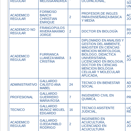
REGULAR
MELISSA ANDREA
OCUPACIONAL,
SO
UN
FORMOSO
PROFESOR DE INGLES
ACADEMICO
BAVICH
AC
2
PARA ENSEÑANZA BASICA
REGULAR
CHRISTIAN
JO
Y MEDIA
ENRIQUE
FRANGOPULOS
ACADEMICO NO
IN
RIVERA MAXIMO
2
DOCTOR EN BIOLOGÍA
REGULAR
JO
JORGE
DIPLOMADO EN ANALISIS Y
GESTION DEL AMBIENTE,
MAGISTER EN CIENCIAS
MENCION MORFOLOGIA,
FURRIANCA
BIOLOGO, DIDACTICA
ACADEMICO
AC
LLANEZA MARIA
3
UNIVERSITARIA,
REGULAR
JO
CRISTINA
LICENCIADO EN BIOLOGIA,
DOCTOR EN CIENCIAS
MENCION BIOLOGIA
CELULAR Y MOLECULAR
APLICADA,
GALLARDO
TECNICO EN BIENESTAR
AD
ADMINISTRATIVO
CALISTO ANA
24
SOCIAL
JO
MABEL
GALLARDO
INGENIERO CIVIL EN
PROFESIONAL
GUERRERO
7
PR
QUIMICA,
MARIA ROSA
GALLARDO
TECNICO ASISTENTE
LI
TECNICO
MUNOZ MIGUEL
16
JUDICIAL,
RE
EDGARDO
INGENIERO EN
GALLARDO
ACADEMICO
ACUICULTURA,
AC
OJEDA PABLO
2
REGULAR
LICENCIADO EN
JO
RODRIGO
ACUICULTURA