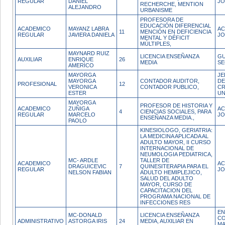
REGULAR
DANIEL
JO
RECHERCHE, MENTION
ALEJANDRO
URBANISME
PROFESORA DE
EDUCACIÓN DIFERENCIAL
ACADEMICO
MAYANZ LABRA
AC
11
MENCIÓN EN DEFICIENCIA
REGULAR
JAVIERA DANIELA
J
MENTAL Y DÉFICIT
MÚLTIPLES,
MAYNARD RUIZ
LICENCIA ENSEÑANZA
GU
AUXILIAR
ENRIQUE
26
MEDIA
SE
AMERICO
MAYORGA
JE
MAYORGA
CONTADOR AUDITOR,
DE
PROFESIONAL
12
VERONICA
CONTADOR PUBLICO,
CR
ESTER
UN
MAYORGA
PROFESOR DE HISTORIA Y
ACADEMICO
ZUÑIGA
AC
4
CIENCIAS SOCIALES, PARA
REGULAR
MARCELO
JO
ENSEÑANZA MEDIA.,
PAOLO
KINESIOLOGO, GERIATRIA:
LA MEDICINA APLICADA AL
ADULTO MAYOR, II CURSO
INTERNACIONAL DE
NEUMOLOGIA PEDIATRICA,
MC- ARDLE
TALLER DE
ACADEMICO
AC
DRAGUICEVIC
7
QUINESITERAPIA PARA EL
REGULAR
JO
NELSON FABIAN
ADULTO HEMIPLEJICO,
SALUD DEL ADULTO
MAYOR, CURSO DE
CAPACITACION DEL
PROGRAMA NACIONAL DE
INFECCIONES RES
EN
MC-DONALD
LICENCIA ENSEÑANZA
CO
ADMINISTRATIVO
ASTORGA IRIS
24
MEDIA, AUXILIAR EN
MA