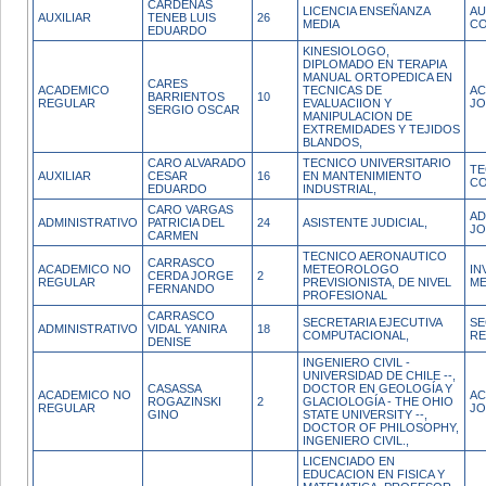
CARDENAS
LICENCIA ENSEÑANZA
AU
AUXILIAR
TENEB LUIS
26
MEDIA
CO
EDUARDO
KINESIOLOGO,
DIPLOMADO EN TERAPIA
MANUAL ORTOPEDICA EN
CARES
ACADEMICO
TECNICAS DE
AC
BARRIENTOS
10
REGULAR
EVALUACIION Y
J
SERGIO OSCAR
MANIPULACION DE
EXTREMIDADES Y TEJIDOS
BLANDOS,
CARO ALVARADO
TECNICO UNIVERSITARIO
TE
AUXILIAR
CESAR
16
EN MANTENIMIENTO
CO
EDUARDO
INDUSTRIAL,
CARO VARGAS
AD
ADMINISTRATIVO
PATRICIA DEL
24
ASISTENTE JUDICIAL,
JO
CARMEN
TECNICO AERONAUTICO
CARRASCO
ACADEMICO NO
METEOROLOGO
IN
CERDA JORGE
2
REGULAR
PREVISIONISTA, DE NIVEL
ME
FERNANDO
PROFESIONAL
CARRASCO
SECRETARIA EJECUTIVA
SE
ADMINISTRATIVO
VIDAL YANIRA
18
COMPUTACIONAL,
RE
DENISE
INGENIERO CIVIL -
UNIVERSIDAD DE CHILE --,
CASASSA
DOCTOR EN GEOLOGÍA Y
ACADEMICO NO
AC
ROGAZINSKI
2
GLACIOLOGÍA - THE OHIO
REGULAR
J
GINO
STATE UNIVERSITY --,
DOCTOR OF PHILOSOPHY,
INGENIERO CIVIL.,
LICENCIADO EN
EDUCACION EN FISICA Y