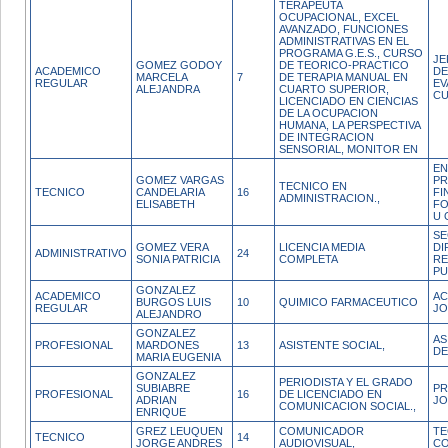
TERAPEUTA
OCUPACIONAL, EXCEL
AVANZADO, FUNCIONES
ADMINISTRATIVAS EN EL
PROGRAMA G.E.S., CURSO
JE
GOMEZ GODOY
DE TEORICO-PRACTICO
ACADEMICO
DE
MARCELA
7
DE TERAPIA MANUAL EN
REGULAR
EV
ALEJANDRA
CUARTO SUPERIOR,
CU
LICENCIADO EN CIENCIAS
DE LA OCUPACION
HUMANA, LA PERSPECTIVA
DE INTEGRACION
SENSORIAL, MONITOR EN
EN
GOMEZ VARGAS
P
TECNICO EN
TECNICO
CANDELARIA
16
FI
ADMINISTRACION.,
ELISABETH
FO
U 
SE
GOMEZ VERA
LICENCIA MEDIA
DI
ADMINISTRATIVO
24
SONIA PATRICIA
COMPLETA
RE
PU
GONZALEZ
ACADEMICO
AC
BURGOS LUIS
10
QUIMICO FARMACEUTICO
REGULAR
JO
ALEJANDRO
GONZALEZ
AS
PROFESIONAL
MARDONES
13
ASISTENTE SOCIAL,
DE
MARIA EUGENIA
GONZALEZ
PERIODISTA Y EL GRADO
SUBIABRE
PR
PROFESIONAL
16
DE LICENCIADO EN
ADRIAN
JO
COMUNICACION SOCIAL.,
ENRIQUE
GREZ LEUQUEN
COMUNICADOR
TE
TECNICO
14
JORGE ANDRES
AUDIOVISUAL,
CO