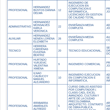
INGENIERO DE
EJECUCION EN
HERNANDEZ
COMPUTACION E
PR
PROFESIONAL
BUSTOS DANNIA
12
INFORMATICA.,
JO
DELMA
LICENCIADO EN GESTION
DE CALIDAD TOTAL.
HERNANDEZ
MONSALVES
ENSEÑANZA MEDIA
AD
ADMINISTRATIVO
22
KARLA
COMPLETA
JO
VERONICA
HERNANDEZ
ENSEÑANZA MEDIA
AU
AUXILIAR
NENEN LORENA
26
COMPLETA
CO
ELIZABETH
HERRERA
SE
CARDENAS
TECNICO
20
TECNICO EDUCACIONAL,
DI
EUGENIA
DO
BEATRIZ
HURTADO
YURJEVIC
PR
PROFESIONAL
9
INGENIERO COMERCIAL
VALENTINA
JO
XIMENA
ILNAO
INGENIERO EJECUCION
AD
CALBUCOY
PROFESIONAL
10
EN COMPUTACION E
SE
MANUEL
INFORMATICA,
IN
ALEJANDRO
CURSO DIBUJO ASISTIDO
POR COMPUTADOR (
CLASIS CAD), EXCEL
AVANZADO, CULTURA Y
ARTE DE LA CIUDAD
PRECOLOMBINA,
IRRIBARRA
AR
ARQUITECTO, CONTRATO
PROFESIONAL
AMARALES
5
DI
DE OBRA PUBLICA,
ALFREDO
AD