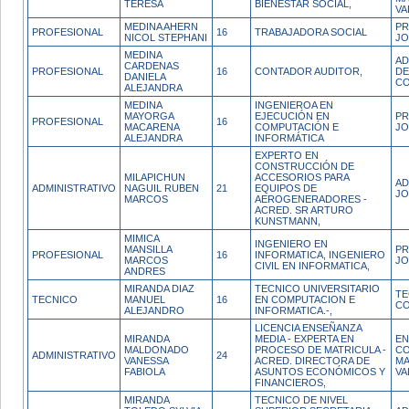
TERESA
BIENESTAR SOCIAL,
VA
MEDINA AHERN
PR
PROFESIONAL
16
TRABAJADORA SOCIAL
NICOL STEPHANI
JO
MEDINA
AD
CARDENAS
PROFESIONAL
16
CONTADOR AUDITOR,
DE
DANIELA
C
ALEJANDRA
MEDINA
INGENIEROA EN
MAYORGA
EJECUCIÓN EN
PR
PROFESIONAL
16
MACARENA
COMPUTACIÓN E
JO
ALEJANDRA
INFORMÁTICA
EXPERTO EN
CONSTRUCCIÓN DE
MILAPICHUN
ACCESORIOS PARA
AD
ADMINISTRATIVO
NAGUIL RUBEN
21
EQUIPOS DE
JO
MARCOS
AEROGENERADORES -
ACRED. SR ARTURO
KUNSTMANN,
MIMICA
INGENIERO EN
MANSILLA
PR
PROFESIONAL
16
INFORMATICA, INGENIERO
MARCOS
JO
CIVIL EN INFORMATICA,
ANDRES
MIRANDA DIAZ
TECNICO UNIVERSITARIO
TE
TECNICO
MANUEL
16
EN COMPUTACION E
CO
ALEJANDRO
INFORMATICA.-,
LICENCIA ENSEÑANZA
MIRANDA
MEDIA - EXPERTA EN
EN
MALDONADO
PROCESO DE MATRICULA -
CO
ADMINISTRATIVO
24
VANESSA
ACRED. DIRECTORA DE
MA
FABIOLA
ASUNTOS ECONÓMICOS Y
VA
FINANCIEROS,
MIRANDA
TECNICO DE NIVEL