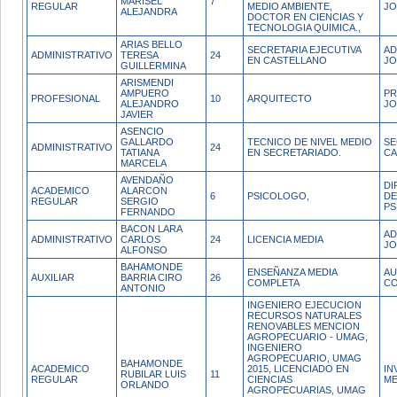
MARISEL
7
REGULAR
MEDIO AMBIENTE,
JO
ALEJANDRA
DOCTOR EN CIENCIAS Y
TECNOLOGIA QUIMICA.,
ARIAS BELLO
SECRETARIA EJECUTIVA
AD
ADMINISTRATIVO
TERESA
24
EN CASTELLANO
JO
GUILLERMINA
ARISMENDI
AMPUERO
PR
PROFESIONAL
10
ARQUITECTO
ALEJANDRO
JO
JAVIER
ASENCIO
GALLARDO
TECNICO DE NIVEL MEDIO
SE
ADMINISTRATIVO
24
TATIANA
EN SECRETARIADO.
C
MARCELA
AVENDAÑO
DI
ACADEMICO
ALARCON
6
PSICOLOGO,
DE
REGULAR
SERGIO
PS
FERNANDO
BACON LARA
AD
ADMINISTRATIVO
CARLOS
24
LICENCIA MEDIA
JO
ALFONSO
BAHAMONDE
ENSEÑANZA MEDIA
AU
AUXILIAR
BARRIA CIRO
26
COMPLETA
CO
ANTONIO
INGENIERO EJECUCION
RECURSOS NATURALES
RENOVABLES MENCION
AGROPECUARIO - UMAG,
INGENIERO
AGROPECUARIO, UMAG
BAHAMONDE
ACADEMICO
2015, LICENCIADO EN
IN
RUBILAR LUIS
11
REGULAR
CIENCIAS
ME
ORLANDO
AGROPECUARIAS, UMAG