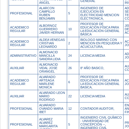
GENERAL
ANGEL
IN
ALARCON
INGENIERO DE
AD
CAMPILLO
EJECUCION EN
SE
PROFESIONAL
5
RUBEN
ELECTRICIDAD MENCION
TE
BENJAMIN
ELECTRONICA,
CO
PROFESOR DE
ALBORNOZ
JE
ACADEMICO
EDUCACIÓN FÍSICA PARA
GUERRERO
10
DE
REGULAR
LA EDUCACIÓN GENERAL
JAVIER HERNAN
AC
BÁSICA
ALDEA VENEGAS
BIOLOGO MARINO CON
ACADEMICO
AC
CRISTIAN
2
MENCION EN PESQUERIA Y
REGULAR
JO
LEONARDO
ACUICULTURA,
ALMONACID
AD
ADMINISTRATIVO
MANCILLA
24
LICENCIA MEDIA
JO
SANDRA LIDIA
ALMONACID
AU
AUXILIAR
VIDAL JOSE
26
8° AÑO BASICO,
CO
ORANGEL
ALVARADO
PROFESOR DE
ACADEMICO
ARTEAGA
EDUCACION FISICA PARA
AC
6
REGULAR
MARLENE
LA EDUCACION GENERAL
JO
MONICA
BASICA,
ALVARADO LEON
AU
AUXILIAR
MARIO
22
LICENCIA MEDIA
CO
RODRIGO
ALVARADO
EN
PROFESIONAL
OVANDO MARIA
12
CONTADOR AUDITOR,
AN
IBET
FI
INGENIERO CIVIL QUÍMICO
ALVAREZ
- UNIVERSIDAD DE
ALVAREZ
PR
PROFESIONAL
5
CONCEPCIÓN --,
MARGARITA
JO
INGENIERO CIVIL