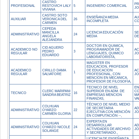
CASTRO
PR
PROFESIONAL
RESTOVICH LALY
5
INGENIERO COMERCIAL
JO
VIVIANA
CASTRO SOTO
ENSEÑANZA MEDIA
AU
AUXILIAR
VERONICA DEL
26
INCOMPLETA
CO
CARMEN
CEPEDA
MANCILLA
LICENCIA EDUCACIÓN
SE
ADMINISTRATIVO
24
ANGELA
MEDIA
DE
ALEJANDRA
DOCTOR EN QUIMICA,
CID AGUERO
ACADEMICO NO
PROGRAMADOR DE
AC
PEDRO
3
REGULAR
LENGUAJES, QUIMICO
JO
EDUARDO
LABORATORISTA,
MAGISTER EN
EDUCACION, PROFESOR
ACADEMICO
CIRILLO DAMA
DE EDUCACION
AC
1
REGULAR
SALVATORE
PROFESIONAL, CON
JO
MENCION EN MECANICA,
PROFESOR DE FILOSOFIA,
TECNICO DE NIVEL
EN
CLERC MARIPANI
SUPERIOR EN ADM. DE
CO
TECNICO
16
SANDRA BEATRIZ
EMPRESAS MENCION
MA
FINANZAS,
VA
TÉCNICO DE NIVEL MEDIO
COLHUAN
DE SECRETARIA
AD
ADMINISTRATIVO
OYARZO
22
EJECUTIVA CON MENCIÓN
JO
CARMEN GLORIA
EN COMPUTACIÓN --,
EXPERTA EN
COLHUAN
DESARROLLAR
AD
ADMINISTRATIVO
OYARZO NICOLE
24
ACTIVIDADES DE ARCHIVO
JO
SOLANGE
Y SECRETARIADO.,
LICENCIA DE ENSEÑANZA