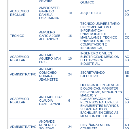
ANDREA
QUIMICO,
AMBROSETTI
ACADEMICO
GARRIDO
AC
10
ARQUITECTO
REGULAR
DANIELA
J
LOREDANNA
TECNICO UNIVERSITARIO
EN COMPUTACION E
INFORMATICA -
AMPUERO
UNIVERSIDAD DE
TE
TECNICO
GARCÍA JOSÉ
16
MAGALLANES, TECNICO
CO
ALEJANDRO
UNIVERSITARIO EN
COMPUTACION E
INFORMATICA,
INGENIERO CIVIL EN
ANDRADE
ACADEMICO
ELECTRICIDAD MENCION
AC
AGUERO IVAN
10
REGULAR
ELECTRONICA
JO
ERIC
INDUSTRIAL,
ANDRADE
COMICHEO
SECRETARIADO
SE
ADMINISTRATIVO
24
ROXANA
EJECUTIVO
DI
JEANNETTE
LICENCIADO EN CIENCIAS
BIOLOGICAS, MAGISTER
EN CIENCIAS, MENCION EN
MANEJO Y
ANDRADE DIAZ
ACADEMICO
CONSERVACION DE
AC
CLAUDIA
6
REGULAR
RECURSOS NATURALES
JO
DANIELA YANETT
EN AMBIENTES MARINOS
SUBANTARTICOS,
BACHILLER EN CIENCIAS,
MENCION BIOLOGIA,
ANDRADE
MENENDEZ
ENSEÑANZA MEDIA
AD
ADMINISTRATIVO
24
SOLEDAD
COMPLETA
JO