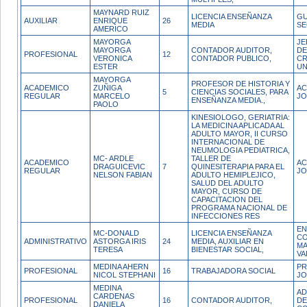
MAYNARD RUIZ
LICENCIA ENSEÑANZA
GU
AUXILIAR
ENRIQUE
26
MEDIA
SE
AMERICO
MAYORGA
JE
MAYORGA
CONTADOR AUDITOR,
DE
PROFESIONAL
12
VERONICA
CONTADOR PUBLICO,
CR
ESTER
UN
MAYORGA
PROFESOR DE HISTORIA Y
ACADEMICO
ZUÑIGA
AC
5
CIENCIAS SOCIALES, PARA
REGULAR
MARCELO
JO
ENSEÑANZA MEDIA.,
PAOLO
KINESIOLOGO, GERIATRIA:
LA MEDICINA APLICADA AL
ADULTO MAYOR, II CURSO
INTERNACIONAL DE
NEUMOLOGIA PEDIATRICA,
MC- ARDLE
TALLER DE
ACADEMICO
AC
DRAGUICEVIC
7
QUINESITERAPIA PARA EL
REGULAR
JO
NELSON FABIAN
ADULTO HEMIPLEJICO,
SALUD DEL ADULTO
MAYOR, CURSO DE
CAPACITACION DEL
PROGRAMA NACIONAL DE
INFECCIONES RES
EN
MC-DONALD
LICENCIA ENSEÑANZA
CO
ADMINISTRATIVO
ASTORGA IRIS
24
MEDIA, AUXILIAR EN
MA
TERESA
BIENESTAR SOCIAL,
VA
MEDINA AHERN
PR
PROFESIONAL
16
TRABAJADORA SOCIAL
NICOL STEPHANI
JO
MEDINA
AD
CARDENAS
PROFESIONAL
16
CONTADOR AUDITOR,
DE
DANIELA