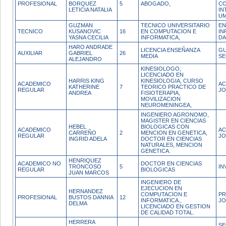
PROFESIONAL
BORQUEZ
5
ABOGADO,
CO
LETICIA NATALIA
IN
U
GUZMAN
TECNICO UNIVERSITARIO
EN
TECNICO
KUSANOVIC
16
EN COMPUTACION E
IN
YASNA CECILIA
INFORMATICA,
DA
HARO ANDRADE
LICENCIA ENSEÑANZA
GU
AUXILIAR
GABRIEL
26
MEDIA
SE
ALEJANDRO
KINESIOLOGO,
LICENCIADO EN
HARRIS KING
KINESIOLOGIA, CURSO
ACADEMICO
AC
KATHERINE
7
TEORICO PRACTICO DE
REGULAR
J
ANDREA
FISIOTERAPIA,
MOVILIZACION
NEUROMENINGEA,
INGENIERO AGRONOMO,
MAGISTER EN CIENCIAS
HEBEL
BIOLOGICAS CON
ACADEMICO
AC
CARREÑO
2
MENCION EN GENETICA,
REGULAR
JO
INGRID ADELA
DOCTOR EN CIENCIAS
NATURALES, MENCION
GENETICA.
HENRIQUEZ
ACADEMICO NO
DOCTOR EN CIENCIAS
TRONCOSO
5
IN
REGULAR
BIOLOGICAS
JUAN MARCOS
INGENIERO DE
EJECUCION EN
HERNANDEZ
COMPUTACION E
PR
PROFESIONAL
BUSTOS DANNIA
12
INFORMATICA.,
JO
DELMA
LICENCIADO EN GESTION
DE CALIDAD TOTAL.
HERRERA
SE