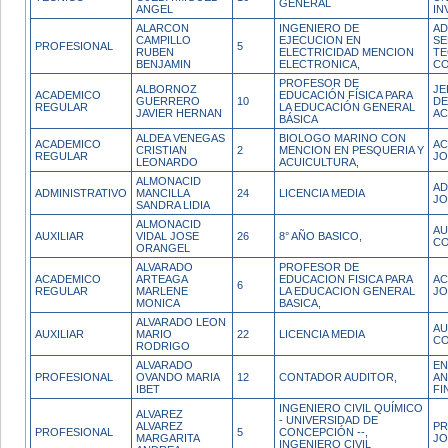
GENERAL
ANGEL
IN
ALARCON
INGENIERO DE
AD
CAMPILLO
EJECUCION EN
SE
PROFESIONAL
5
RUBEN
ELECTRICIDAD MENCION
TE
BENJAMIN
ELECTRONICA,
CO
PROFESOR DE
ALBORNOZ
JE
ACADEMICO
EDUCACIÓN FÍSICA PARA
GUERRERO
10
DE
REGULAR
LA EDUCACIÓN GENERAL
JAVIER HERNAN
AC
BÁSICA
ALDEA VENEGAS
BIOLOGO MARINO CON
ACADEMICO
AC
CRISTIAN
2
MENCION EN PESQUERIA Y
REGULAR
JO
LEONARDO
ACUICULTURA,
ALMONACID
AD
ADMINISTRATIVO
MANCILLA
24
LICENCIA MEDIA
JO
SANDRA LIDIA
ALMONACID
AU
AUXILIAR
VIDAL JOSE
26
8° AÑO BASICO,
CO
ORANGEL
ALVARADO
PROFESOR DE
ACADEMICO
ARTEAGA
EDUCACION FISICA PARA
AC
6
REGULAR
MARLENE
LA EDUCACION GENERAL
JO
MONICA
BASICA,
ALVARADO LEON
AU
AUXILIAR
MARIO
22
LICENCIA MEDIA
CO
RODRIGO
ALVARADO
EN
PROFESIONAL
OVANDO MARIA
12
CONTADOR AUDITOR,
AN
IBET
FI
INGENIERO CIVIL QUÍMICO
ALVAREZ
- UNIVERSIDAD DE
ALVAREZ
PR
PROFESIONAL
5
CONCEPCIÓN --,
MARGARITA
JO
INGENIERO CIVIL