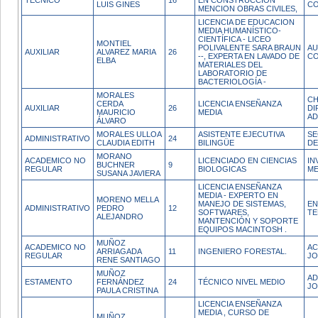
TECNICO
16
EN CONSTRUCCION
LUIS GINES
CO
MENCION OBRAS CIVILES,
LICENCIA DE EDUCACION
MEDIA HUMANÍSTICO-
CIENTÍFICA - LICEO
MONTIEL
POLIVALENTE SARA BRAUN
AU
AUXILIAR
ALVAREZ MARIA
26
--, EXPERTA EN LAVADO DE
CO
ELBA
MATERIALES DEL
LABORATORIO DE
BACTERIOLOGÍA -
MORALES
CH
CERDA
LICENCIA ENSEÑANZA
AUXILIAR
26
DI
MAURICIO
MEDIA
AD
ÁLVARO
MORALES ULLOA
ASISTENTE EJECUTIVA
SE
ADMINISTRATIVO
24
CLAUDIA EDITH
BILINGÜE
DE
MORANO
ACADEMICO NO
LICENCIADO EN CIENCIAS
IN
BUCHNER
9
REGULAR
BIOLOGICAS
ME
SUSANA JAVIERA
LICENCIA ENSEÑANZA
MEDIA - EXPERTO EN
MORENO MELLA
MANEJO DE SISTEMAS,
EN
ADMINISTRATIVO
PEDRO
12
SOFTWARES,
TE
ALEJANDRO
MANTENCIÓN Y SOPORTE
EQUIPOS MACINTOSH .
MUÑOZ
ACADEMICO NO
AC
ARRIAGADA
11
INGENIERO FORESTAL.
REGULAR
JO
RENE SANTIAGO
MUÑOZ
AD
ESTAMENTO
FERNÁNDEZ
24
TÉCNICO NIVEL MEDIO
JO
PAULA CRISTINA
LICENCIA ENSEÑANZA
MEDIA , CURSO DE
MUÑOZ