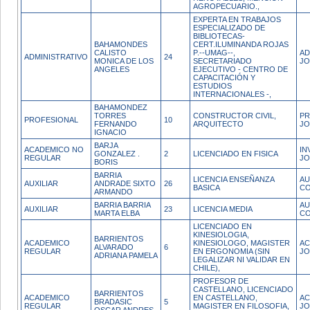
AGROPECUARIO.,
EXPERTA EN TRABAJOS
ESPECIALIZADO DE
BIBLIOTECAS-
BAHAMONDES
CERT.ILUMINANDA ROJAS
CALISTO
P.--UMAG--,
AD
ADMINISTRATIVO
24
MONICA DE LOS
SECRETARIADO
JO
ANGELES
EJECUTIVO - CENTRO DE
CAPACITACIÓN Y
ESTUDIOS
INTERNACIONALES -,
BAHAMONDEZ
TORRES
CONSTRUCTOR CIVIL,
PR
PROFESIONAL
10
FERNANDO
ARQUITECTO
JO
IGNACIO
BARJA
ACADEMICO NO
IN
GONZALEZ .
2
LICENCIADO EN FISICA
REGULAR
JO
BORIS
BARRIA
LICENCIA ENSEÑANZA
AU
AUXILIAR
ANDRADE SIXTO
26
BASICA
CO
ARMANDO
BARRIA BARRIA
AU
AUXILIAR
23
LICENCIA MEDIA
MARTA ELBA
CO
LICENCIADO EN
KINESIOLOGIA,
BARRIENTOS
ACADEMICO
KINESIOLOGO, MAGISTER
AC
ALVARADO
6
REGULAR
EN ERGONOMIA (SIN
JO
ADRIANA PAMELA
LEGALIZAR NI VALIDAR EN
CHILE),
PROFESOR DE
CASTELLANO, LICENCIADO
BARRIENTOS
ACADEMICO
EN CASTELLANO,
AC
BRADASIC
5
REGULAR
MAGISTER EN FILOSOFIA,
JO