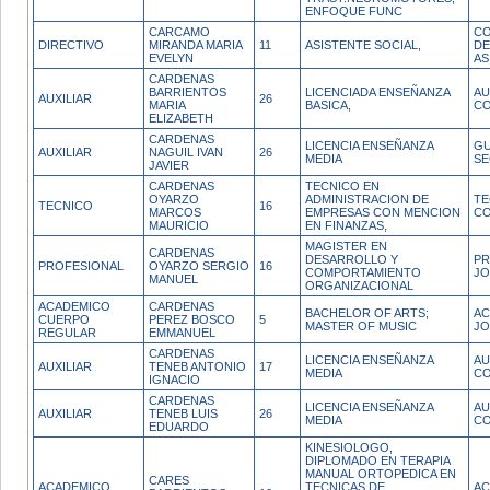
ENFOQUE FUNC
CARCAMO
CO
DIRECTIVO
MIRANDA MARIA
11
ASISTENTE SOCIAL,
DE
EVELYN
AS
CARDENAS
BARRIENTOS
LICENCIADA ENSEÑANZA
AU
AUXILIAR
26
MARIA
BASICA,
CO
ELIZABETH
CARDENAS
LICENCIA ENSEÑANZA
GU
AUXILIAR
NAGUIL IVAN
26
MEDIA
SE
JAVIER
CARDENAS
TECNICO EN
OYARZO
ADMINISTRACION DE
TE
TECNICO
16
MARCOS
EMPRESAS CON MENCION
CO
MAURICIO
EN FINANZAS,
MAGISTER EN
CARDENAS
DESARROLLO Y
PR
PROFESIONAL
OYARZO SERGIO
16
COMPORTAMIENTO
JO
MANUEL
ORGANIZACIONAL
ACADEMICO
CARDENAS
BACHELOR OF ARTS;
AC
CUERPO
PEREZ BOSCO
5
MASTER OF MUSIC
JO
REGULAR
EMMANUEL
CARDENAS
LICENCIA ENSEÑANZA
AU
AUXILIAR
TENEB ANTONIO
17
MEDIA
CO
IGNACIO
CARDENAS
LICENCIA ENSEÑANZA
AU
AUXILIAR
TENEB LUIS
26
MEDIA
CO
EDUARDO
KINESIOLOGO,
DIPLOMADO EN TERAPIA
MANUAL ORTOPEDICA EN
CARES
ACADEMICO
TECNICAS DE
AC