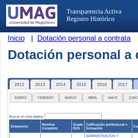
Transparencia Activa
Registro Histórico
Inicio
|
Dotación personal a contrata
Dotación personal a 
2012
2013
2014
2015
2016
2017
ENERO
FEBRERO
MARZO
ABRIL
MAYO
JUNI
Buscar en esta página:
Nombre
Grado
Calificación profesional o
Estamento
Ca
Completo
EUS
formación
ADMINISTRACION Y