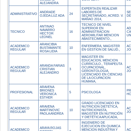
ALEJANDRA
EXPERTA EN REALIZAR
ANDRADE
LABORES DE
SE
ADMINISTRATIVO
24
OJEDA LUZ ADA
SECRETARIADO, ACRED. V.
DE
MAÑAO 2014,
TECNICO DE NIVEL
ANTINAO
SUPERIOR EN
AD
NAVARRO
TECNICO
16
ADMINISTRACION
C
HECTOR
AEROMILITAR MENCION
UN
LEONEL
ABASTECIMIENTO.,
ARANCIBIA
ACADEMICO
ENFERMERA, MAGISTER
AC
BUSTAMANTE
10
REGULAR
EN GESTION DE SALUD.,
JO
ROSA LIDIA
MAGISTER EN
EDUCACION, MENCION
CURRICULO., TERAPEUTA
ARANDA FARIAS
ACADEMICO
OCUPACIONAL,
AC
CRISTIAN
3
REGULAR
GERONTOLOGIA,
JO
ALEJANDRO
LICENCIADO EN CIENCIAS
DE LA OCUPACION
HUMANA,
ARAVENA
BRIONES
PR
PROFESIONAL
5
PSICOLOGA
VERONICA
H
ESTHER
GRADO LICENCIADO EN
ARAVENA
NUTRICION DIETETICA,
ACADEMICO
AC
MARTINOVIC
10
NUTRICIONISTA,
REGULAR
JO
PAOLA ANDREA
MAGISTER EN NUTRICIÓN
Y DIETÉTICA APLICADA,
INGENIERO DE
EJECUCION EN QUIMICA
ARAYA ROJAS
ACADEMICO
MENCION INDUSTRIA Y
AC