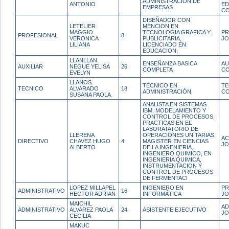
ADMINISTRACIÓN DE
ANTONIO
ED
EMPRESAS
CO
DISEÑADOR CON
LETELIER
MENCION EN
MAGGIO
TECNOLOGIA GRAFICA Y
PR
PROFESIONAL
8
VERONICA
PUBLICITARIA,
J
LILIANA
LICENCIADO EN
EDUCACION,
LLANLLAN
ENSEÑANZA BASICA
AU
AUXILIAR
NEGUE YELISA
26
COMPLETA
CO
EVELYN
LLANOS
TÉCNICO EN
TE
TECNICO
ALVARADO
18
ADMINISTRACIÓN,
CO
SUSANA PAOLA
ANALISTA EN SISTEMAS
IBM, MODELAMIENTO Y
CONTROL DE PROCESOS,
PRACTICAS EN EL
LABORATATORIO DE
LLERENA
OPERACIONES UNITARIAS,
AC
DIRECTIVO
CHAVEZ HUGO
4
MAGISTER EN CIENCIAS
JO
ALBERTO
DE LA INGENIERIA,
INGENIERO QUIMICO, EN
INGENIERIA QUIMICA,
INSTRUMENTACION Y
CONTROL DE PROCESOS
DE FERMENTACI
LOPEZ MILLAPEL
INGENIERO EN
PR
ADMINISTRATIVO
16
HECTOR ADRIAN
INFORMÁTICA
JO
MAICHIL
AD
ADMINISTRATIVO
ALVAREZ PAOLA
24
ASISTENTE EJECUTIVO
JO
CECILIA
MAKUC