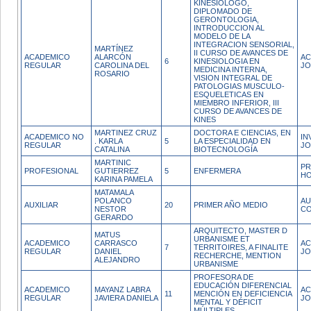
KINESIOLOGO,
DIPLOMADO DE
GERONTOLOGIA,
INTRODUCCION AL
MODELO DE LA
INTEGRACION SENSORIAL,
MARTÍNEZ
II CURSO DE AVANCES DE
ACADEMICO
ALARCÓN
AC
6
KINESIOLOGIA EN
REGULAR
CAROLINA DEL
JO
MEDICINA INTERNA,
ROSARIO
VISION INTEGRAL DE
PATOLOGIAS MUSCULO-
ESQUELETICAS EN
MIEMBRO INFERIOR, III
CURSO DE AVANCES DE
KINES
MARTINEZ CRUZ
DOCTORA E CIENCIAS, EN
ACADEMICO NO
IN
. KARLA
5
LA ESPECIALIDAD EN
REGULAR
JO
CATALINA
BIOTECNOLOGÍA
MARTINIC
PR
PROFESIONAL
GUTIERREZ
5
ENFERMERA
H
KARINA PAMELA
MATAMALA
POLANCO
AU
AUXILIAR
20
PRIMER AÑO MEDIO
NESTOR
CO
GERARDO
ARQUITECTO, MASTER D
MATUS
URBANISME ET
ACADEMICO
CARRASCO
AC
7
TERRITOIRES, A FINALITE
REGULAR
DANIEL
JO
RECHERCHE, MENTION
ALEJANDRO
URBANISME
PROFESORA DE
EDUCACIÓN DIFERENCIAL
ACADEMICO
MAYANZ LABRA
AC
11
MENCIÓN EN DEFICIENCIA
REGULAR
JAVIERA DANIELA
J
MENTAL Y DÉFICIT
MÚLTIPLES,