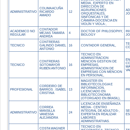
MEDIA , EXPERTO EN
DIRECCIÓN DE
COLIMA ACUÑA
AGRUPACIONES
AD
ADMINISTRATIVO
RICARDO
12
ORQUESTALES,
JO
AMADO
SINFÓNICAS Y DE
CÁMARA-DOCENCIA EN
VIOLÍN Y VIOLA-,
CONTADOR
ACADEMICO NO
DOCTOR OF PHILOSOPHY,
IN
MEJIAS TAMARA
4
REGULAR
BIOLOGY
JO
ANDREA
CONTRERAS
TE
TECNICO
GALINDO DANIEL
16
CONTADOR GENERAL,
CO
ANTONIO
TECNICO EN
ADMINISTRACION
EN
CONTRERAS
MENCION GESTION DE
CO
TECNICO
SOTOMAYOR
16
EMPRESAS,
MA
RUBEN ANTONIO
ADMINISTRACION DE
VA
EMPRESAS CON MENCION
EN PERSONAL,
MAGISTER EN
BIBLIOTECOLOGIA E
CORDEIRO DE
INFORMACION,
PROFESIONAL
BARROS . ISABEL
13
PR
LICENCIADO EN
CRISTINA
BIBLIOTECONOMIA
(OTORGADO EN BRASIL),
LICENCIA DE ENSEÑANZA
CORREA
MEDIA - CENTRO
MANSILLA
INTEGRAL DE ADULTOS-,
SE
ADMINISTRATIVO
24
VANESSA
EXPERTA EN REALIZAR
ES
ALEJANDRA
LABORES
ADMINISTRATIVAS.
TECNICO EN
COSTA WAGNER