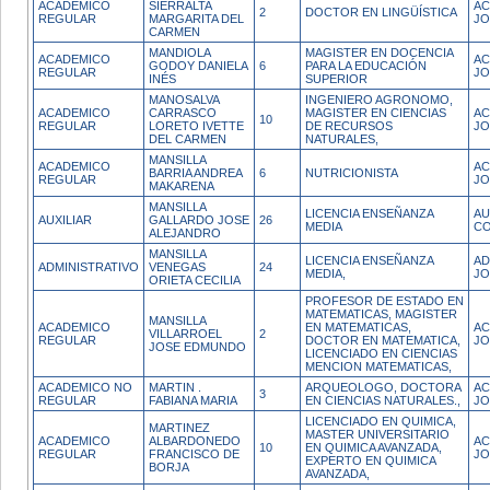
ACADEMICO
SIERRALTA
AC
2
DOCTOR EN LINGÜÍSTICA
REGULAR
MARGARITA DEL
JO
CARMEN
MANDIOLA
MAGISTER EN DOCENCIA
ACADEMICO
AC
GODOY DANIELA
6
PARA LA EDUCACIÓN
REGULAR
J
INÉS
SUPERIOR
MANOSALVA
INGENIERO AGRONOMO,
ACADEMICO
CARRASCO
MAGISTER EN CIENCIAS
AC
10
REGULAR
LORETO IVETTE
DE RECURSOS
J
DEL CARMEN
NATURALES,
MANSILLA
ACADEMICO
AC
BARRIA ANDREA
6
NUTRICIONISTA
REGULAR
JO
MAKARENA
MANSILLA
LICENCIA ENSEÑANZA
AU
AUXILIAR
GALLARDO JOSE
26
MEDIA
CO
ALEJANDRO
MANSILLA
LICENCIA ENSEÑANZA
AD
ADMINISTRATIVO
VENEGAS
24
MEDIA,
JO
ORIETA CECILIA
PROFESOR DE ESTADO EN
MATEMATICAS, MAGISTER
MANSILLA
ACADEMICO
EN MATEMATICAS,
AC
VILLARROEL
2
REGULAR
DOCTOR EN MATEMATICA,
JO
JOSE EDMUNDO
LICENCIADO EN CIENCIAS
MENCION MATEMATICAS,
ACADEMICO NO
MARTIN .
ARQUEOLOGO, DOCTORA
AC
3
REGULAR
FABIANA MARIA
EN CIENCIAS NATURALES.,
JO
LICENCIADO EN QUIMICA,
MARTINEZ
MASTER UNIVERSITARIO
ACADEMICO
ALBARDONEDO
AC
10
EN QUIMICA AVANZADA,
REGULAR
FRANCISCO DE
JO
EXPERTO EN QUIMICA
BORJA
AVANZADA,