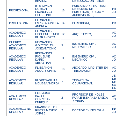
BEATRIZ
DE EDUCACION FISICA,
ETEROVICH
PUBLICISTA Y PROFESOR
DOMICH
DE ESTADO DE
PR
PROFESIONAL
16
FRANCISCO
PUBLICIDAD, DIBUJO Y
J
CELESTINO
AUDIOVISUAL.-,
FERNANDEZ
PROFESIONAL
ESPINOZA PAULA
14
PERIODISTA,
PR
ANDREA
FERNANDEZ
ACADEMICO
AC
HECHENLEITNER
12
ARQUITECTO,
REGULAR
J
PILAR ANDREA
CUERPO
FERNÁNDEZ
INGENIERO CIVIL
AC
ACADEMICO
GOYCOOLEA
9
MATEMÁTICO
JO
REGULAR
JOSÉ ANTONIO
FERNÁNDEZ
ACADEMICO
RIQUELME
INGENIERO CIVIL
AC
11
REGULAR
DARÍO
MECÁNICO
J
SEBASTIÁN
ACADEMICO
FLIES AÑON
ABOGADO, MAGISTER EN
AC
10
REGULAR
ANGGIE CHRIS
TRIBUTACION,
JO
JE
DE
ACADEMICO
FLORES AGUILA
TERAPEUTA
7
RE
REGULAR
MELISSA ANDREA
OCUPACIONAL,
SO
UN
FORMOSO
PROFESOR DE INGLES
ACADEMICO
BAVICH
AC
2
PARA ENSEÑANZA BASICA
REGULAR
CHRISTIAN
JO
Y MEDIA
ENRIQUE
FRANGOPULOS
ACADEMICO NO
IN
RIVERA MAXIMO
2
DOCTOR EN BIOLOGÍA
REGULAR
JO
JORGE