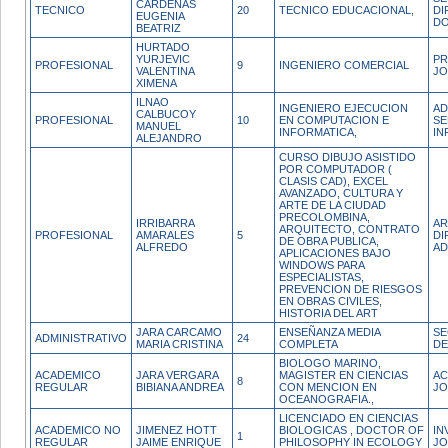
CARDENAS
TECNICO
20
TECNICO EDUCACIONAL,
DI
EUGENIA
DO
BEATRIZ
HURTADO
YURJEVIC
PR
PROFESIONAL
9
INGENIERO COMERCIAL
VALENTINA
JO
XIMENA
ILNAO
INGENIERO EJECUCION
AD
CALBUCOY
PROFESIONAL
10
EN COMPUTACION E
SE
MANUEL
INFORMATICA,
IN
ALEJANDRO
CURSO DIBUJO ASISTIDO
POR COMPUTADOR (
CLASIS CAD), EXCEL
AVANZADO, CULTURA Y
ARTE DE LA CIUDAD
PRECOLOMBINA,
IRRIBARRA
AR
ARQUITECTO, CONTRATO
PROFESIONAL
AMARALES
5
DI
DE OBRA PUBLICA,
ALFREDO
AD
APLICACIONES BAJO
WINDOWS PARA
ESPECIALISTAS,
PREVENCION DE RIESGOS
EN OBRAS CIVILES,
HISTORIA DEL ART
JARA CARCAMO
ENSEÑANZA MEDIA
SE
ADMINISTRATIVO
24
MARIA CRISTINA
COMPLETA
DE
BIOLOGO MARINO,
ACADEMICO
JARA VERGARA
MAGISTER EN CIENCIAS
AC
8
REGULAR
BIBIANA ANDREA
CON MENCION EN
JO
OCEANOGRAFIA.,
LICENCIADO EN CIENCIAS
ACADEMICO NO
JIMENEZ HOTT
BIOLOGICAS , DOCTOR OF
IN
1
REGULAR
JAIME ENRIQUE
PHILOSOPHY IN ECOLOGY
J