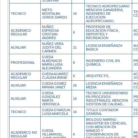
JOSEFINA
TECNICO AGROPECUARIO
NIETO
MENCION GANADERIA,
TE
TECNICO
MONTALBA
16
INGENIERO DE
CO
JORGE DARDO
EJECUCION
AGROPECUADIO,
NUÑEZ
PROFESOR DE
ACADEMICO
ESPINOSA
EDUCACIÓN FÍSICA ,
AC
6
REGULAR
CRISTIAN
DEPORTES Y
JO
ANDRÉS
RECREACIÓN
NUÑEZ VERA
LICENCIA ENSEÑANZA
AU
AUXILIAR
JUDITH DEL
21
BASICA
CO
CARMEN
OJEDA
ALMONACID
INGENIERO CIVIL EN
PR
PROFESIONAL
8
MARÍA LUISA
QUIMICA,
JO
ALEJANDRA
ACADEMICO
OJEDA ALVAREZ
AC
6
ARQUITECTO,
REGULAR
CLAUDIA IRENE
JO
OJEDA GOMEZ
LICENCIA ENSEÑANZA
AU
AUXILIAR
26
MIRIAM JANET
MEDIA
CO
OJEDA
TECNICO UNIVERSITARIO
GONZÁLEZ
EN PROCESOS
PR
AUXILIAR
16
MARTA
INDUSTRIALES, MENCION
JO
VERÓNICA
GESTION DE CALIDAD.,
OJEDA OYARZUN
TITULO CONTADOR
TE
TECNICO
16
LUISA MARCELA
GENERAL
CO
BIOLOGO MARINO ,
MAGISTER EN CIENCIAS,
CON MENCION EN
OJEDA
MANEJO Y
ACADEMICO NO
IN
VILLARROEL
6
CONSERVACION DE
REGULAR
ME