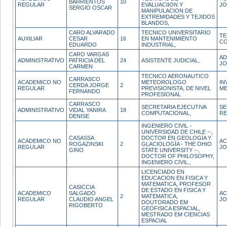
BARRIENTOS
10
REGULAR
EVALUACIION Y
J
SERGIO OSCAR
MANIPULACION DE
EXTREMIDADES Y TEJIDOS
BLANDOS,
CARO ALVARADO
TECNICO UNIVERSITARIO
TE
AUXILIAR
CESAR
16
EN MANTENIMIENTO
CO
EDUARDO
INDUSTRIAL,
CARO VARGAS
AD
ADMINISTRATIVO
PATRICIA DEL
24
ASISTENTE JUDICIAL,
JO
CARMEN
TECNICO AERONAUTICO
CARRASCO
ACADEMICO NO
METEOROLOGO
IN
CERDA JORGE
2
REGULAR
PREVISIONISTA, DE NIVEL
ME
FERNANDO
PROFESIONAL
CARRASCO
SECRETARIA EJECUTIVA
SE
ADMINISTRATIVO
VIDAL YANIRA
18
COMPUTACIONAL,
RE
DENISE
INGENIERO CIVIL -
UNIVERSIDAD DE CHILE --,
CASASSA
DOCTOR EN GEOLOGÍA Y
ACADEMICO NO
AC
ROGAZINSKI
2
GLACIOLOGÍA - THE OHIO
REGULAR
J
GINO
STATE UNIVERSITY --,
DOCTOR OF PHILOSOPHY,
INGENIERO CIVIL.,
LICENCIADO EN
EDUCACION EN FISICA Y
MATEMATICA, PROFESOR
CASICCIA
DE ESTADO EN FISICA Y
ACADEMICO
SALGADO
AC
2
MATEMATICA,
REGULAR
CLAUDIO ANGEL
JO
DOUTORADO EM
RIGOBERTO
GEOFISICA ESPACIAL,
MESTRADO EM CIENCIAS
ESPACIAL