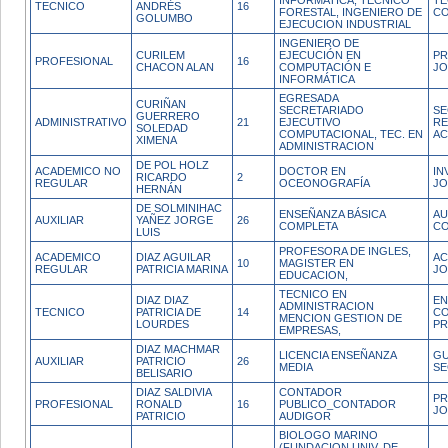
INFORMATICA, TECNICO
TE
TECNICO
ANDRÉS
16
FORESTAL, INGENIERO DE
CO
GOLUMBO
EJECUCION INDUSTRIAL
INGENIERO DE
CURILEM
EJECUCIÓN EN
PR
PROFESIONAL
16
CHACON ALAN
COMPUTACIÓN E
JO
INFORMÁTICA
EGRESADA
CURIÑAN
SECRETARIADO
SE
GUERRERO
ADMINISTRATIVO
21
EJECUTIVO
RE
SOLEDAD
COMPUTACIONAL, TEC. EN
AC
XIMENA
ADMINISTRACION
DE POL HOLZ
ACADEMICO NO
DOCTOR EN
IN
RICARDO
2
REGULAR
OCEONOGRAFÍA
JO
HERNÁN
DE SOLMINIHAC
ENSEÑANZA BÁSICA
AU
AUXILIAR
YAÑEZ JORGE
26
COMPLETA
CO
LUIS
PROFESORA DE INGLES,
ACADEMICO
DIAZ AGUILAR
AC
10
MAGISTER EN
REGULAR
PATRICIA MARINA
J
EDUCACION,
TECNICO EN
DIAZ DIAZ
E
ADMINISTRACION
TECNICO
PATRICIA DE
14
C
MENCION GESTION DE
LOURDES
P
EMPRESAS,
DIAZ MACHMAR
LICENCIA ENSEÑANZA
GU
AUXILIAR
PATRICIO
26
MEDIA
SE
BELISARIO
DIAZ SALDIVIA
CONTADOR
PR
PROFESIONAL
RONALD
16
PUBLICO_CONTADOR
JO
PATRICIO
AUDIGOR
BIOLOGO MARINO
(FUNDACION UNIV. DE