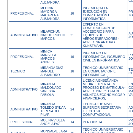
C
ALEJANDRA
MEDINA
INGENIEROA EN
MAYORGA
EJECUCIÓN EN
PR
PROFESIONAL
16
MACARENA
COMPUTACIÓN E
JO
ALEJANDRA
INFORMÁTICA
EXPERTO EN
CONSTRUCCIÓN DE
MILAPICHUN
ACCESORIOS PARA
AD
ADMINISTRATIVO
NAGUIL RUBEN
21
EQUIPOS DE
JO
MARCOS
AEROGENERADORES -
ACRED. SR ARTURO
KUNSTMANN,
MIMICA
INGENIERO EN
MANSILLA
PR
PROFESIONAL
16
INFORMATICA, INGENIERO
MARCOS
JO
CIVIL EN INFORMATICA,
ANDRES
MIRANDA DIAZ
TECNICO UNIVERSITARIO
TE
TECNICO
MANUEL
16
EN COMPUTACION E
CO
ALEJANDRO
INFORMATICA.-,
LICENCIA ENSEÑANZA
MIRANDA
MEDIA - EXPERTA EN
EN
MALDONADO
PROCESO DE MATRICULA -
CO
ADMINISTRATIVO
24
VANESSA
ACRED. DIRECTORA DE
MA
FABIOLA
ASUNTOS ECONÓMICOS Y
VA
FINANCIEROS,
MIRANDA
TECNICO DE NIVEL
TOLEDO SYLVIA
SUPERIOR SECRETARIA
AD
ADMINISTRATIVO
24
TERESA DEL
EJECUTIVA
JO
PILAR
COMPUTACIONAL
MOLINA VIDELA
PR
PROFESIONAL
14
PERIODISTA
ANGELA PAZ
JO
TECNICO UNIVERSITARIO
MONSALVE JARA
TE