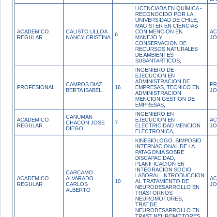
LICENCIADA EN QUÍMICA -
RECONOCIDO POR LA
UNIVERSIDAD DE CHILE,
MAGISTER EN CIENCIAS
ACADEMICO
CALISTO ULLOA
CON MENCION EN
AC
6
REGULAR
NANCY CRISTINA
MANEJO Y
JO
CONSERVACION DE
RECURSOS NATURALES
DE AMBIENTES
SUBANTARTICOS,
INGENIERO DE
EJECUCION EN
ADMINISTRACION DE
CAMPOS DIAZ
PR
PROFESIONAL
16
EMPRESAS, TECNICO EN
BERTA ISABEL
JO
ADMINISTRACION
MENCION GESTION DE
EMPRESAS,
INGENIERO EN
CANUMAN
ACADEMICO
EJECUCION EN
AC
CHACON JOSE
7
REGULAR
ELECTRICIDAD MENCION
JO
DIEGO
ELECTRONICA,
KINESIOLOGO, SIMPOSIO
INTERNACIONAL DE LA
PATAGONIA SOBRE
DISCAPACIDAD,
PLANIFICACION EN
INTEGRACION SOCIO
CARCAMO
LABORAL, INTRODUCCION
ACADEMICO
ALVARADO
AC
10
AL TRATAMIENTO DE
REGULAR
CARLOS
JO
NEURODESARROLLO EN
ALBERTO
TRASTORNOS
NEUROMOTORES,
TRAT.DE
NEURODESARROLLO EN
TRAST.NEUROMOTORES,