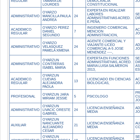
REGULAR
TAMARA DE
DEMOCRACIA
JO
LOURDES
CONSTITUCIONAL
EXPERTA EN REALIZAR
OYARZO
LABORES
SE
ADMINISTRATIVO
MANCILLA PAULA
24
ADMINISTRATIVAS ACRED.
DI
ANDREA
E.PEÑA,
OYARZO PEREZ
INGENIERO COMERCIAL
ACADEMICO
AC
DANIEL
7
MENCION
REGULAR
JO
SEGUNDO
ADMINISTRACION,
AGENTE COMERCIAL Y
OYARZO
VIAJANTE-LICEO
AD
ADMINISTRATIVO
VELASQUEZ
24
COMERCIAL A-5 JOSE
JO
PAMELA XIMENA
MENENDEZ ----,
EXPERTA EN FUNCIONES
SE
OYARZUN
ADMINISTRATIVAS, ACRED.
DI
ADMINISTRATIVO
CONTRERAS
24
MARIA LUISA SALMERON
A
ISABEL MARIA
2013,
ES
OYARZUN
ACADEMICO
CUEVAS
LICENCIADO EN CIENCIAS
AC
13
REGULAR
ALEJANDRA
BIOLOGICAS,
JO
PAOLA
PR
OYARZUN JARA
PROFESIONAL
5
PSICOLOGO
CU
MIRIAM JESSIE
J
OYARZUN
LICENCIA ENSEÑANZA
AD
ADMINISTRATIVO
LIVACIC ORESTE
24
MEDIA
JO
GABRIEL
OYARZUN
NANCUANTE
LICENCIA ENSEÑANZA
AU
AUXILIAR
21
ALEJANDRO
MEDIA
CO
CESAR
OYARZUN
SE
LICENCIA ENSEÑANZA