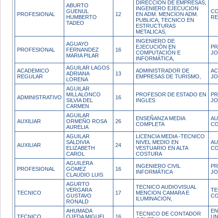
DIRECCION DE EMPRESAS,
ABURTO
INGENIERO EJECUCION
GUENUL
C
PROFESIONAL
12
EN ADM. MENCION ADM.
HUMBERTO
RE
PUBLICA, TECNICO EN
TADEO
ESTRUCTURAS
METALICAS,
INGENIERO DE
AGUAYO
EJECUCIÓN EN
PR
PROFESIONAL
FERNANDEZ
16
COMPUTACIÓN E
JO
MARIA PILAR
INFORMÁTICA,
AGUILAR LAGOS
ACADEMICO
ADMINISTRADOR DE
AC
ADRIANA
13
REGULAR
EMPRESAS DE TURISMO,
JO
LORENA
AGUILAR
MILLALONCO
PROFESOR DE ESTADO EN
PR
ADMINISTRATIVO
16
SILVIA DEL
INGLES
JO
CARMEN
AGUILAR
ENSEÑANZA MEDIA
AU
AUXILIAR
ORMEÑO ROSA
26
COMPLETA
CO
AURELIA
AGUILAR
LICENCIA MEDIA -TECNICO
SALDIVIA
NIVEL MEDIO EN
AU
AUXILIAR
24
ELIZABETH
VESTUARIO EN ALTA
CO
CAROL
COSTURA
AGUILERA
INGENIERO CIVIL
PR
PROFESIONAL
GOMEZ
16
INFORMÁTICA
JO
CLAUDIO LUIS
AGURTO
TECNICO AUDIOVISUAL
VERGARA
TE
TECNICO
17
MENCION CAMARA E
GUSTAVO
CO
ILUMINACION,
RONALD
AHUMADA
EN
TECNICO DE CONTADOR
TECNICO
OJEDA MIGUEL
16
UN