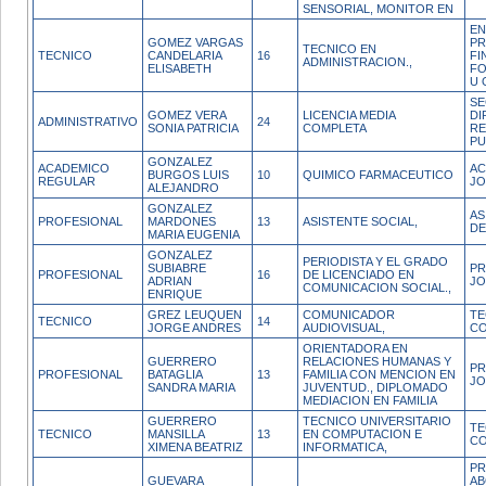
SENSORIAL, MONITOR EN
EN
GOMEZ VARGAS
P
TECNICO EN
TECNICO
CANDELARIA
16
FI
ADMINISTRACION.,
ELISABETH
FO
U 
SE
GOMEZ VERA
LICENCIA MEDIA
DI
ADMINISTRATIVO
24
SONIA PATRICIA
COMPLETA
RE
PU
GONZALEZ
ACADEMICO
AC
BURGOS LUIS
10
QUIMICO FARMACEUTICO
REGULAR
JO
ALEJANDRO
GONZALEZ
AS
PROFESIONAL
MARDONES
13
ASISTENTE SOCIAL,
DE
MARIA EUGENIA
GONZALEZ
PERIODISTA Y EL GRADO
SUBIABRE
PR
PROFESIONAL
16
DE LICENCIADO EN
ADRIAN
JO
COMUNICACION SOCIAL.,
ENRIQUE
GREZ LEUQUEN
COMUNICADOR
TE
TECNICO
14
JORGE ANDRES
AUDIOVISUAL,
CO
ORIENTADORA EN
GUERRERO
RELACIONES HUMANAS Y
PR
PROFESIONAL
BATAGLIA
13
FAMILIA CON MENCION EN
JO
SANDRA MARIA
JUVENTUD., DIPLOMADO
MEDIACION EN FAMILIA
GUERRERO
TECNICO UNIVERSITARIO
TE
TECNICO
MANSILLA
13
EN COMPUTACION E
CO
XIMENA BEATRIZ
INFORMATICA,
PR
GUEVARA
AB