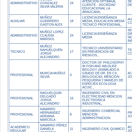
ATENCION OPTIMA AL
SE
ADMINISTRATIVO
GONZALEZ
24
CLIENTE - SOCIEDAD
DE
SILVIA VALERIA
EDUCACIONAL LA
ARAUCANA,
MUÑOZ
LICENCIA ENSEÑANZA
AU
AUXILIAR
GUERRERO
18
MEDIA, EDUCACION MEDIA
CO
GASTON ALEX
TECNICO PROFESIONAL,
SE
MUÑOZ LOPEZ
LICENCIA ENSEÑANZA
DI
ADMINISTRATIVO
CLAUDIA
24
MEDIA
SE
MARISOL
IN
MUÑOZ
TECNICO UNIVERSITARIO
NAHUELQUEN
TE
TECNICO
17
EN PREVENCION DE
JORGE
CO
RIESGOS.,
ALEJANDRO
DOCTOR OF PHILOSOPHY
IN FISH AND WILDLIFE
BIOLOGY (ASIMILADO A
MURCIA MUÑOZ
GRADO DE DR. EN CS.
AC
PROFESIONAL
4
SILVIA
BIOLOGICAS, MENCION
JO
PESQUERIA Y MANEJO DE
ESPECIES-ECOLOGIA
ACUIC.,
NAGUELQUIN
INGENIERO CIVIL EN
DELGADO
ELECTRICIDAD MENCION
PROFESIONAL
16
PR
JORGE
ELECTRONICA
ALEJANDRO
INDUSTRIAL,
NAVARRO
INGENIERO COMERCIAL
HERNANDEZ
PR
PROFESIONAL
8
MENCION
ADRIANA
JO
ADMINISTRACION.
MARCELA
NAVARRO PÉREZ
ACADEMICO
AC
DANIELA
11
INGENIERO CIVIL QUIMICO
REGULAR
JO