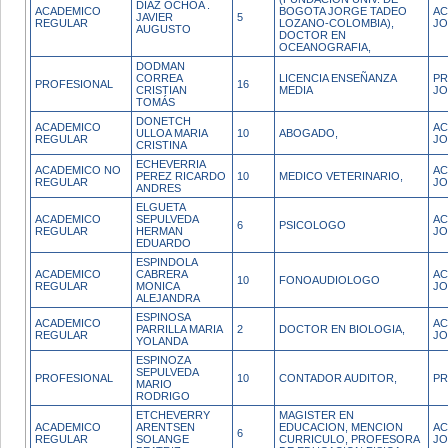
DIAZ OCHOA .
ACADEMICO
BOGOTA JORGE TADEO
AC
JAVIER
5
REGULAR
LOZANO-COLOMBIA),
JO
AUGUSTO
DOCTOR EN
OCEANOGRAFIA,
DODMAN
CORREA
LICENCIA ENSEÑANZA
PR
PROFESIONAL
16
CRISTIAN
MEDIA
JO
TOMÁS
DONETCH
ACADEMICO
AC
ULLOA MARIA
10
ABOGADO,
REGULAR
JO
CRISTINA
ECHEVERRIA
ACADEMICO NO
AC
PEREZ RICARDO
10
MEDICO VETERINARIO,
REGULAR
J
ANDRES
ELGUETA
ACADEMICO
SEPULVEDA
AC
6
PSICOLOGO
REGULAR
HERMAN
JO
EDUARDO
ESPINDOLA
ACADEMICO
CABRERA
AC
10
FONOAUDIOLOGO
REGULAR
MONICA
JO
ALEJANDRA
ESPINOSA
ACADEMICO
AC
PARRILLA MARIA
2
DOCTOR EN BIOLOGIA,
REGULAR
JO
YOLANDA
ESPINOZA
SEPULVEDA
PROFESIONAL
10
CONTADOR AUDITOR,
PR
MARIO
RODRIGO
ETCHEVERRY
MAGISTER EN
ACADEMICO
ARENTSEN
EDUCACION, MENCION
AC
6
REGULAR
SOLANGE
CURRICULO, PROFESORA
JO