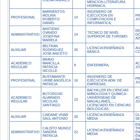
OSCAR ANDRES
MENCION LITERATURA
HISPANICA,
BARRIENTOS
INGENIERO DE
MOLINA
EJECUCION EN
PR
PROFESIONAL
14
ROBERTO
COMPUTACION E
JO
DANIEL
INFORMATICA,
BASTIDAS
R
OVANDO
TECNICO DE NIVEL
ADMINISTRATIVO
24
D
JOSEFINA
SUPERIOR DE TURISMO.
AD
MARIELA
BELTRAN
LICENCIA ENSEÑANZA
AU
AUXILIAR
RODRIGUEZ
26
BÁSICA
CO
JOSE ANICETO
BRAVO
ACADEMICO
MANCILLA
AC
8
ENFERMERA,
REGULAR
PATRICIA
JO
NICOLLE
BUSTAMANTE
INGENIERO DE
PR
PROFESIONAL
URIBE ANGÉLICA
16
EJECUCIÓN ADM. DE
JO
PATRICIA
EMPRESAS
BACHILLER EN CIENCIAS
BUTOROVIC
M/BIOLOGIA Y QUIMICA -
ACADEMICO
ALVARADO
UNIVERSIDAD DE
AC
10
REGULAR
NICOLAS
MAGALLANES,....,
J
SANTIAGO
LICENCIADO EN CIENCIAS
BIOLÓGICAS,
CAIDANE VIVAR
LICENCIA ENSEÑANZA
GU
AUXILIAR
26
SAUL ANTONIO
MEDIA
SE
EN
CALISTO MUNOZ
TR
LICENCIA ENSEÑANZA
ADMINISTRATIVO
SANDRA
22
EN
MEDIA
PATRICIA
EN
BA