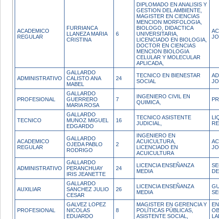
DIPLOMADO EN ANALISIS Y
GESTION DEL AMBIENTE,
MAGISTER EN CIENCIAS
MENCION MORFOLOGIA,
FURRIANCA
BIOLOGO, DIDACTICA
ACADEMICO
AC
LLANEZA MARIA
6
UNIVERSITARIA,
REGULAR
JO
CRISTINA
LICENCIADO EN BIOLOGIA,
DOCTOR EN CIENCIAS
MENCION BIOLOGIA
CELULAR Y MOLECULAR
APLICADA,
GALLARDO
TECNICO EN BIENESTAR
AD
ADMINISTRATIVO
CALISTO ANA
24
SOCIAL
JO
MABEL
GALLARDO
INGENIERO CIVIL EN
PROFESIONAL
GUERRERO
7
PR
QUIMICA,
MARIA ROSA
GALLARDO
TECNICO ASISTENTE
LI
TECNICO
MUNOZ MIGUEL
16
JUDICIAL,
RE
EDGARDO
INGENIERO EN
GALLARDO
ACADEMICO
ACUICULTURA,
AC
OJEDA PABLO
2
REGULAR
LICENCIADO EN
JO
RODRIGO
ACUICULTURA
GALLARDO
LICENCIA ENSEÑANZA
SE
ADMINISTRATIVO
PERANCHUAY
24
MEDIA
D
IRIS JEANETTE
GALLARDO
LICENCIA ENSEÑANZA
GU
AUXILIAR
SANCHEZ JULIO
26
MEDIA
SE
CESAR
GALVEZ LOPEZ
MAGISTER EN GERENCIA Y
EN
PROFESIONAL
NICOLAS
8
POLÍTICAS PÚBLICAS,
OB
EDUARDO
ASISTENTE SOCIAL,
LA