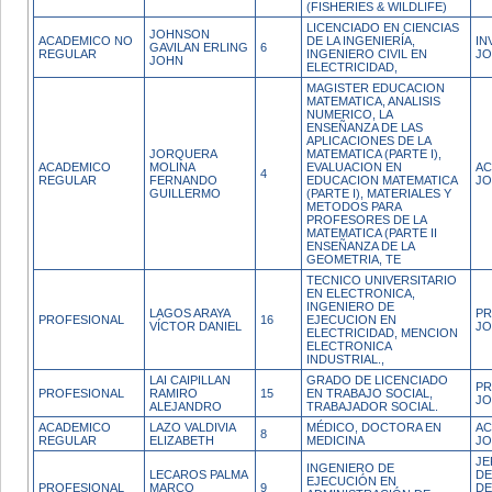
(FISHERIES & WILDLIFE)
LICENCIADO EN CIENCIAS
JOHNSON
ACADEMICO NO
DE LA INGENIERÍA,
IN
GAVILAN ERLING
6
REGULAR
INGENIERO CIVIL EN
JO
JOHN
ELECTRICIDAD,
MAGISTER EDUCACION
MATEMATICA, ANALISIS
NUMERICO, LA
ENSEÑANZA DE LAS
APLICACIONES DE LA
JORQUERA
MATEMATICA (PARTE I),
ACADEMICO
MOLINA
EVALUACION EN
AC
4
REGULAR
FERNANDO
EDUCACION MATEMATICA
JO
GUILLERMO
(PARTE I), MATERIALES Y
METODOS PARA
PROFESORES DE LA
MATEMATICA (PARTE II
ENSEÑANZA DE LA
GEOMETRIA, TE
TECNICO UNIVERSITARIO
EN ELECTRONICA,
INGENIERO DE
LAGOS ARAYA
PR
PROFESIONAL
16
EJECUCION EN
VÍCTOR DANIEL
JO
ELECTRICIDAD, MENCION
ELECTRONICA
INDUSTRIAL.,
LAI CAIPILLAN
GRADO DE LICENCIADO
PR
PROFESIONAL
RAMIRO
15
EN TRABAJO SOCIAL,
JO
ALEJANDRO
TRABAJADOR SOCIAL.
ACADEMICO
LAZO VALDIVIA
MÉDICO, DOCTORA EN
AC
8
REGULAR
ELIZABETH
MEDICINA
JO
JE
INGENIERO DE
LECAROS PALMA
DE
EJECUCIÓN EN
PROFESIONAL
MARCO
9
DE