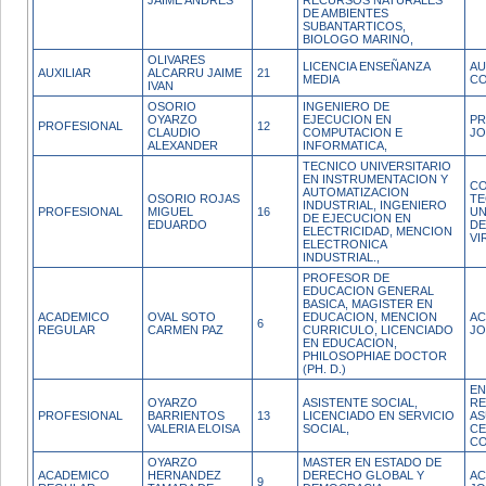
JAIME ANDRÉS
RECURSOS NATURALES
DE AMBIENTES
SUBANTARTICOS,
BIOLOGO MARINO,
OLIVARES
LICENCIA ENSEÑANZA
AU
AUXILIAR
ALCARRU JAIME
21
MEDIA
CO
IVAN
OSORIO
INGENIERO DE
OYARZO
EJECUCION EN
PR
PROFESIONAL
12
CLAUDIO
COMPUTACION E
JO
ALEXANDER
INFORMATICA,
TECNICO UNIVERSITARIO
EN INSTRUMENTACION Y
C
AUTOMATIZACION
OSORIO ROJAS
TE
INDUSTRIAL, INGENIERO
PROFESIONAL
MIGUEL
16
UN
DE EJECUCION EN
EDUARDO
DE
ELECTRICIDAD, MENCION
VI
ELECTRONICA
INDUSTRIAL.,
PROFESOR DE
EDUCACION GENERAL
BASICA, MAGISTER EN
ACADEMICO
OVAL SOTO
EDUCACION, MENCION
AC
6
REGULAR
CARMEN PAZ
CURRICULO, LICENCIADO
JO
EN EDUCACION,
PHILOSOPHIAE DOCTOR
(PH. D.)
EN
OYARZO
ASISTENTE SOCIAL,
RE
PROFESIONAL
BARRIENTOS
13
LICENCIADO EN SERVICIO
AS
VALERIA ELOISA
SOCIAL,
CE
CO
OYARZO
MASTER EN ESTADO DE
ACADEMICO
HERNANDEZ
DERECHO GLOBAL Y
AC
9