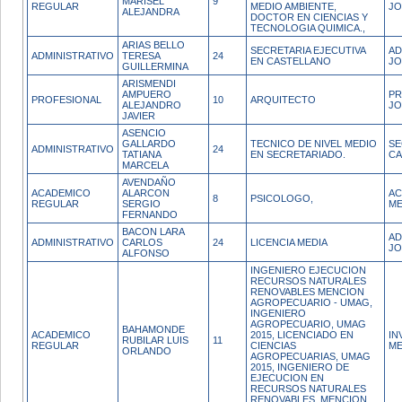
MARISEL
9
REGULAR
MEDIO AMBIENTE,
JO
ALEJANDRA
DOCTOR EN CIENCIAS Y
TECNOLOGIA QUIMICA.,
ARIAS BELLO
SECRETARIA EJECUTIVA
AD
ADMINISTRATIVO
TERESA
24
EN CASTELLANO
JO
GUILLERMINA
ARISMENDI
AMPUERO
PR
PROFESIONAL
10
ARQUITECTO
ALEJANDRO
JO
JAVIER
ASENCIO
GALLARDO
TECNICO DE NIVEL MEDIO
SE
ADMINISTRATIVO
24
TATIANA
EN SECRETARIADO.
C
MARCELA
AVENDAÑO
ACADEMICO
ALARCON
AC
8
PSICOLOGO,
REGULAR
SERGIO
ME
FERNANDO
BACON LARA
AD
ADMINISTRATIVO
CARLOS
24
LICENCIA MEDIA
JO
ALFONSO
INGENIERO EJECUCION
RECURSOS NATURALES
RENOVABLES MENCION
AGROPECUARIO - UMAG,
INGENIERO
AGROPECUARIO, UMAG
BAHAMONDE
ACADEMICO
2015, LICENCIADO EN
IN
RUBILAR LUIS
11
REGULAR
CIENCIAS
ME
ORLANDO
AGROPECUARIAS, UMAG
2015, INGENIERO DE
EJECUCION EN
RECURSOS NATURALES
RENOVABLES, MENCION