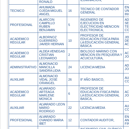
ILUMINACION,
RONALD
AHUMADA
EN
TECNICO DE CONTADOR
TECNICO
OJEDA MIGUEL
16
UN
GENERAL
ANGEL
IN
ALARCON
INGENIERO DE
AD
CAMPILLO
EJECUCION EN
SE
PROFESIONAL
5
RUBEN
ELECTRICIDAD MENCION
TE
BENJAMIN
ELECTRONICA,
CO
PROFESOR DE
ALBORNOZ
JE
ACADEMICO
EDUCACIÓN FÍSICA PARA
GUERRERO
10
DE
REGULAR
LA EDUCACIÓN GENERAL
JAVIER HERNAN
AC
BÁSICA
ALDEA VENEGAS
BIOLOGO MARINO CON
ACADEMICO
AC
CRISTIAN
2
MENCION EN PESQUERIA Y
REGULAR
JO
LEONARDO
ACUICULTURA,
ALMONACID
AD
ADMINISTRATIVO
MANCILLA
24
LICENCIA MEDIA
JO
SANDRA LIDIA
ALMONACID
AU
AUXILIAR
VIDAL JOSE
26
8° AÑO BASICO,
CO
ORANGEL
ALVARADO
PROFESOR DE
ACADEMICO
ARTEAGA
EDUCACION FISICA PARA
AC
6
REGULAR
MARLENE
LA EDUCACION GENERAL
JO
MONICA
BASICA,
ALVARADO LEON
AU
AUXILIAR
MARIO
22
LICENCIA MEDIA
CO
RODRIGO
ALVARADO
EN
PROFESIONAL
OVANDO MARIA
12
CONTADOR AUDITOR,
AN
IBET
FI