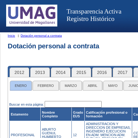
Transparencia Activa
Registro Histórico
Inicio
|
Dotación personal a contrata
Dotación personal a contrata
2012
2013
2014
2015
2016
2017
ENERO
FEBRERO
MARZO
ABRIL
MAYO
JUNI
Buscar en esta página:
Nombre
Grado
Calificación profesional o
Estamento
Ca
Completo
EUS
formación
ADMINISTRACION Y
DIRECCION DE EMPRESAS,
ABURTO
INGENIERO EJECUCION
GUENUL
C
PROFESIONAL
12
EN ADM. MENCION ADM.
HUMBERTO
RE