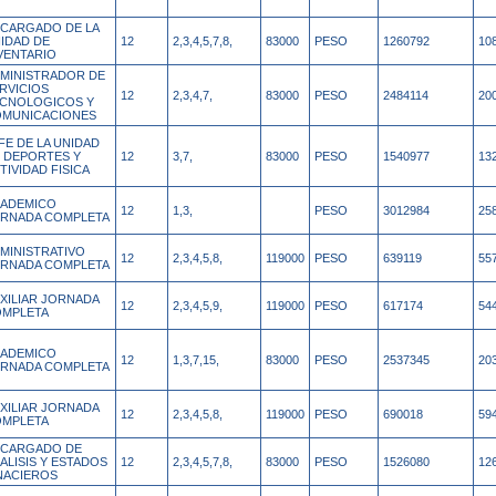
CARGADO DE LA
IDAD DE
12
2,3,4,5,7,8,
83000
PESO
1260792
10
VENTARIO
MINISTRADOR DE
RVICIOS
12
2,3,4,7,
83000
PESO
2484114
20
CNOLOGICOS Y
MUNICACIONES
FE DE LA UNIDAD
 DEPORTES Y
12
3,7,
83000
PESO
1540977
13
TIVIDAD FISICA
ADEMICO
12
1,3,
PESO
3012984
25
RNADA COMPLETA
MINISTRATIVO
12
2,3,4,5,8,
119000
PESO
639119
55
RNADA COMPLETA
XILIAR JORNADA
12
2,3,4,5,9,
119000
PESO
617174
54
MPLETA
ADEMICO
12
1,3,7,15,
83000
PESO
2537345
20
RNADA COMPLETA
XILIAR JORNADA
12
2,3,4,5,8,
119000
PESO
690018
59
MPLETA
CARGADO DE
ALISIS Y ESTADOS
12
2,3,4,5,7,8,
83000
PESO
1526080
12
NACIEROS