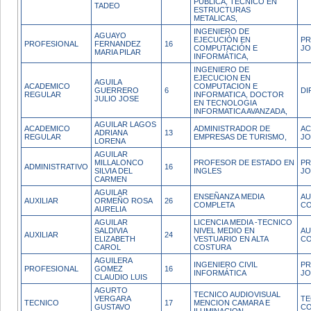
PUBLICA, TECNICO EN
TADEO
ESTRUCTURAS
METALICAS,
INGENIERO DE
AGUAYO
EJECUCIÓN EN
PR
PROFESIONAL
FERNANDEZ
16
COMPUTACIÓN E
JO
MARIA PILAR
INFORMÁTICA,
INGENIERO DE
EJECUCION EN
AGUILA
ACADEMICO
COMPUTACION E
GUERRERO
6
DI
REGULAR
INFORMATICA, DOCTOR
JULIO JOSE
EN TECNOLOGIA
INFORMATICA AVANZADA,
AGUILAR LAGOS
ACADEMICO
ADMINISTRADOR DE
AC
ADRIANA
13
REGULAR
EMPRESAS DE TURISMO,
JO
LORENA
AGUILAR
MILLALONCO
PROFESOR DE ESTADO EN
PR
ADMINISTRATIVO
16
SILVIA DEL
INGLES
JO
CARMEN
AGUILAR
ENSEÑANZA MEDIA
AU
AUXILIAR
ORMEÑO ROSA
26
COMPLETA
CO
AURELIA
AGUILAR
LICENCIA MEDIA -TECNICO
SALDIVIA
NIVEL MEDIO EN
AU
AUXILIAR
24
ELIZABETH
VESTUARIO EN ALTA
CO
CAROL
COSTURA
AGUILERA
INGENIERO CIVIL
PR
PROFESIONAL
GOMEZ
16
INFORMÁTICA
J
CLAUDIO LUIS
AGURTO
TECNICO AUDIOVISUAL
VERGARA
TE
TECNICO
17
MENCION CAMARA E
GUSTAVO
CO