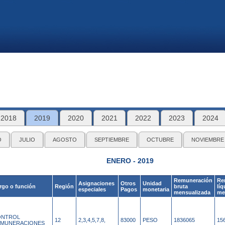
2018
2019
2020
2021
2022
2023
2024
O
JULIO
AGOSTO
SEPTIEMBRE
OCTUBRE
NOVIEMBRE
ENERO - 2019
Remuneración
Re
Asignaciones
Otros
Unidad
rgo o función
Región
bruta
líq
especiales
Pagos
monetaria
mensualizada
me
ONTROL
12
2,3,4,5,7,8,
83000
PESO
1836065
15
MUNERACIONES