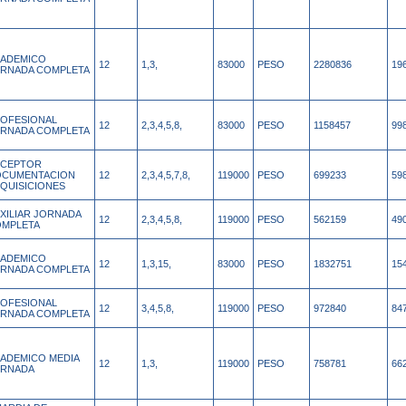
ADEMICO
12
1,3,
83000
PESO
2280836
19
RNADA COMPLETA
OFESIONAL
12
2,3,4,5,8,
83000
PESO
1158457
99
RNADA COMPLETA
ECEPTOR
OCUMENTACION
12
2,3,4,5,7,8,
119000
PESO
699233
59
QUISICIONES
XILIAR JORNADA
12
2,3,4,5,8,
119000
PESO
562159
49
MPLETA
ADEMICO
12
1,3,15,
83000
PESO
1832751
15
RNADA COMPLETA
OFESIONAL
12
3,4,5,8,
119000
PESO
972840
84
RNADA COMPLETA
ADEMICO MEDIA
12
1,3,
119000
PESO
758781
66
ORNADA