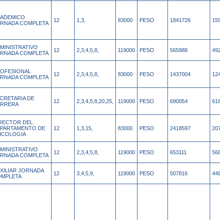
ADEMICO
12
1,3,
83000
PESO
1841726
15
RNADA COMPLETA
MINISTRATIVO
12
2,3,4,5,8,
119000
PESO
565988
49
RNADA COMPLETA
OFESIONAL
12
2,3,4,5,8,
83000
PESO
1437004
12
RNADA COMPLETA
CRETARIA DE
12
2,3,4,5,8,20,25,
119000
PESO
690054
61
ARRERA
RECTOR DEL
PARTAMENTO DE
12
1,3,15,
83000
PESO
2418597
20
ICOLOGIA
MINISTRATIVO
12
2,3,4,5,8,
119000
PESO
653111
56
RNADA COMPLETA
XILIAR JORNADA
12
3,4,5,9,
119000
PESO
507816
44
MPLETA