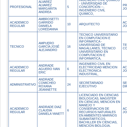
INGENIERO CIVIL QUÍMICO
ALVAREZ
- UNIVERSIDAD DE
ALVAREZ
PR
PROFESIONAL
5
CONCEPCIÓN --,
MARGARITA
JO
INGENIERO CIVIL
ANDREA
QUIMICO,
AMBROSETTI
ACADEMICO
GARRIDO
AC
10
ARQUITECTO
REGULAR
DANIELA
J
LOREDANNA
TECNICO UNIVERSITARIO
EN COMPUTACION E
INFORMATICA -
AMPUERO
UNIVERSIDAD DE
TE
TECNICO
GARCÍA JOSÉ
16
MAGALLANES, TECNICO
CO
ALEJANDRO
UNIVERSITARIO EN
COMPUTACION E
INFORMATICA,
INGENIERO CIVIL EN
ANDRADE
ACADEMICO
ELECTRICIDAD MENCION
AC
AGUERO IVAN
6
REGULAR
ELECTRONICA
JO
ERIC
INDUSTRIAL,
ANDRADE
COMICHEO
SECRETARIADO
SE
ADMINISTRATIVO
24
ROXANA
EJECUTIVO
DI
JEANNETTE
LICENCIADO EN CIENCIAS
BIOLOGICAS, MAGISTER
EN CIENCIAS, MENCION EN
MANEJO Y
ANDRADE DIAZ
ACADEMICO
CONSERVACION DE
AC
CLAUDIA
6
REGULAR
RECURSOS NATURALES
JO
DANIELA YANETT
EN AMBIENTES MARINOS
SUBANTARTICOS,
BACHILLER EN CIENCIAS,
MENCION BIOLOGIA,