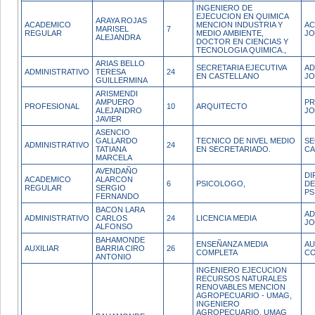
INGENIERO DE
EJECUCION EN QUIMICA
ARAYA ROJAS
ACADEMICO
MENCION INDUSTRIA Y
AC
MARISEL
7
REGULAR
MEDIO AMBIENTE,
JO
ALEJANDRA
DOCTOR EN CIENCIAS Y
TECNOLOGIA QUIMICA.,
ARIAS BELLO
SECRETARIA EJECUTIVA
AD
ADMINISTRATIVO
TERESA
24
EN CASTELLANO
JO
GUILLERMINA
ARISMENDI
AMPUERO
PR
PROFESIONAL
10
ARQUITECTO
ALEJANDRO
JO
JAVIER
ASENCIO
GALLARDO
TECNICO DE NIVEL MEDIO
SE
ADMINISTRATIVO
24
TATIANA
EN SECRETARIADO.
C
MARCELA
AVENDAÑO
DI
ACADEMICO
ALARCON
6
PSICOLOGO,
DE
REGULAR
SERGIO
PS
FERNANDO
BACON LARA
AD
ADMINISTRATIVO
CARLOS
24
LICENCIA MEDIA
JO
ALFONSO
BAHAMONDE
ENSEÑANZA MEDIA
AU
AUXILIAR
BARRIA CIRO
26
COMPLETA
CO
ANTONIO
INGENIERO EJECUCION
RECURSOS NATURALES
RENOVABLES MENCION
AGROPECUARIO - UMAG,
INGENIERO
AGROPECUARIO, UMAG