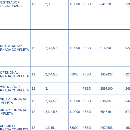
VESTIGADOR
12
2,3,
119000
PESO
641028
52
DIA JORNADA
MINISTRATIVO
12
2,3,4,5,8,
119000
PESO
616390
52
RNADA COMPLETA
OFESIONAL
12
2,3,4,5,8,
83000
PESO
1429427
12
RNADA COMPLETA
VESTIGADOR
12
3,
PESO
2897100
24
RNADA COMPLETA
XILIAR JORNADA
12
2,3,4,5,9,
119000
PESO
638205
54
MPLETA
XILIAR JORNADA
12
2,3,4,5,8,
119000
PESO
654319
57
MPLETA
ADEMICO
12
1,3,15,
83000
PESO
2479583
19
RNADA COMPLETA