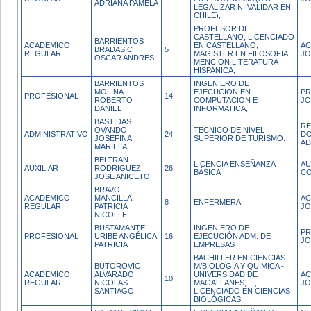
ADRIANA PAMELA
LEGALIZAR NI VALIDAR EN
CHILE),
PROFESOR DE
CASTELLANO, LICENCIADO
BARRIENTOS
ACADEMICO
EN CASTELLANO,
AC
BRADASIC
5
REGULAR
MAGISTER EN FILOSOFIA,
JO
OSCAR ANDRES
MENCION LITERATURA
HISPANICA,
BARRIENTOS
INGENIERO DE
MOLINA
EJECUCION EN
PR
PROFESIONAL
14
ROBERTO
COMPUTACION E
JO
DANIEL
INFORMATICA,
BASTIDAS
R
OVANDO
TECNICO DE NIVEL
ADMINISTRATIVO
24
D
JOSEFINA
SUPERIOR DE TURISMO.
AD
MARIELA
BELTRAN
LICENCIA ENSEÑANZA
AU
AUXILIAR
RODRIGUEZ
26
BÁSICA
CO
JOSE ANICETO
BRAVO
ACADEMICO
MANCILLA
AC
8
ENFERMERA,
REGULAR
PATRICIA
JO
NICOLLE
BUSTAMANTE
INGENIERO DE
PR
PROFESIONAL
URIBE ANGÉLICA
16
EJECUCIÓN ADM. DE
JO
PATRICIA
EMPRESAS
BACHILLER EN CIENCIAS
BUTOROVIC
M/BIOLOGIA Y QUIMICA -
ACADEMICO
ALVARADO
UNIVERSIDAD DE
AC
10
REGULAR
NICOLAS
MAGALLANES,....,
J
SANTIAGO
LICENCIADO EN CIENCIAS
BIOLÓGICAS,