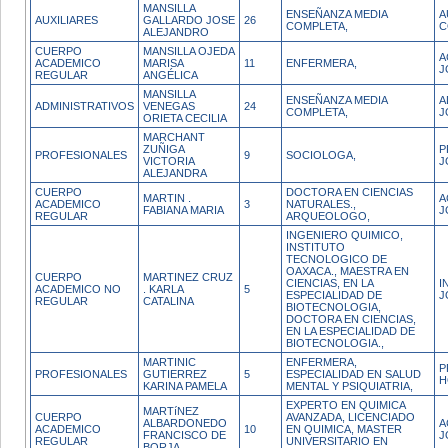
MANSILLA
ENSEÑANZA MEDIA
A
AUXILIARES
GALLARDO JOSE
26
COMPLETA,
C
ALEJANDRO
CUERPO
MANSILLA OJEDA
A
ACADEMICO
MARISA
11
ENFERMERA,
J
REGULAR
ANGÉLICA
MANSILLA
ENSEÑANZA MEDIA
A
ADMINISTRATIVOS
VENEGAS
24
COMPLETA,
J
ORIETA CECILIA
MARCHANT
ZUÑIGA
P
PROFESIONALES
9
SOCIOLOGA,
VICTORIA
J
ALEJANDRA
CUERPO
DOCTORA EN CIENCIAS
MARTIN .
A
ACADEMICO
3
NATURALES.,
FABIANA MARIA
J
REGULAR
ARQUEOLOGO,
INGENIERO QUIMICO,
INSTITUTO
TECNOLOGICO DE
OAXACA., MAESTRA EN
CUERPO
MARTINEZ CRUZ
CIENCIAS, EN LA
I
ACADEMICO NO
. KARLA
5
ESPECIALIDAD DE
J
REGULAR
CATALINA
BIOTECNOLOGIA,
DOCTORA EN CIENCIAS,
EN LA ESPECIALIDAD DE
BIOTECNOLOGIA.,
MARTINIC
ENFERMERA,
P
PROFESIONALES
GUTIERREZ
5
ESPECIALIDAD EN SALUD
H
KARINA PAMELA
MENTAL Y PSIQUIATRIA,
EXPERTO EN QUIMICA
MARTíNEZ
CUERPO
AVANZADA, LICENCIADO
ALBARDONEDO
A
ACADEMICO
10
EN QUIMICA, MASTER
FRANCISCO DE
J
REGULAR
UNIVERSITARIO EN
BORJA