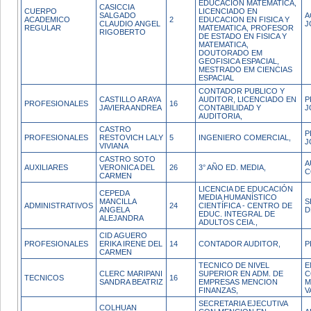
EDUCACION MATEMATICA,
CASICCIA
CUERPO
LICENCIADO EN
SALGADO
A
ACADEMICO
2
EDUCACION EN FISICA Y
CLAUDIO ANGEL
J
REGULAR
MATEMATICA, PROFESOR
RIGOBERTO
DE ESTADO EN FISICA Y
MATEMATICA,
DOUTORADO EM
GEOFISICA ESPACIAL,
MESTRADO EM CIENCIAS
ESPACIAL
CONTADOR PUBLICO Y
CASTILLO ARAYA
AUDITOR, LICENCIADO EN
P
PROFESIONALES
16
JAVIERA ANDREA
CONTABILIDAD Y
J
AUDITORIA,
CASTRO
P
PROFESIONALES
RESTOVICH LALY
5
INGENIERO COMERCIAL,
J
VIVIANA
CASTRO SOTO
A
AUXILIARES
VERONICA DEL
26
3° AÑO ED. MEDIA,
C
CARMEN
LICENCIA DE EDUCACIÓN
CEPEDA
MEDIA HUMANÍSTICO
MANCILLA
S
ADMINISTRATIVOS
24
CIENTÍFICA - CENTRO DE
ANGELA
D
EDUC. INTEGRAL DE
ALEJANDRA
ADULTOS CEIA.,
CID AGUERO
PROFESIONALES
ERIKA IRENE DEL
14
CONTADOR AUDITOR,
P
CARMEN
TECNICO DE NIVEL
E
CLERC MARIPANI
SUPERIOR EN ADM. DE
C
TECNICOS
16
SANDRA BEATRIZ
EMPRESAS MENCION
M
FINANZAS,
V
SECRETARIA EJECUTIVA
COLHUAN