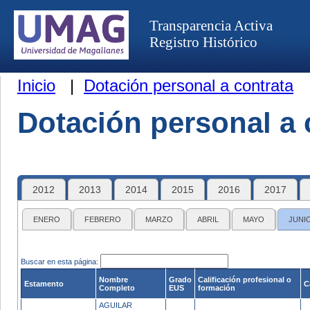
Transparencia Activa
Registro Histórico
Inicio
|
Dotación personal a contrata
Dotación personal a 
2012
2013
2014
2015
2016
2017
ENERO
FEBRERO
MARZO
ABRIL
MAYO
JUNI
Buscar en esta página:
Nombre
Grado
Calificación profesional o
Estamento
C
Completo
EUS
formación
AGUILAR