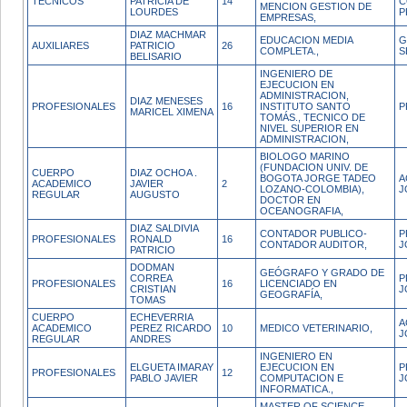
TECNICOS
PATRICIA DE
14
C
MENCION GESTION DE
LOURDES
P
EMPRESAS,
DIAZ MACHMAR
EDUCACION MEDIA
G
AUXILIARES
PATRICIO
26
COMPLETA.,
S
BELISARIO
INGENIERO DE
EJECUCION EN
ADMINISTRACION,
DIAZ MENESES
PROFESIONALES
16
INSTITUTO SANTO
P
MARICEL XIMENA
TOMÁS., TECNICO DE
NIVEL SUPERIOR EN
ADMINISTRACION,
BIOLOGO MARINO
(FUNDACION UNIV. DE
CUERPO
DIAZ OCHOA .
BOGOTA JORGE TADEO
A
ACADEMICO
JAVIER
2
LOZANO-COLOMBIA),
J
REGULAR
AUGUSTO
DOCTOR EN
OCEANOGRAFIA,
DIAZ SALDIVIA
CONTADOR PUBLICO-
P
PROFESIONALES
RONALD
16
CONTADOR AUDITOR,
J
PATRICIO
DODMAN
GEÓGRAFO Y GRADO DE
CORREA
P
PROFESIONALES
16
LICENCIADO EN
CRISTIAN
J
GEOGRAFÍA,
TOMAS
CUERPO
ECHEVERRIA
A
ACADEMICO
PEREZ RICARDO
10
MEDICO VETERINARIO,
J
REGULAR
ANDRES
INGENIERO EN
ELGUETA IMARAY
EJECUCION EN
P
PROFESIONALES
12
PABLO JAVIER
COMPUTACION E
J
INFORMATICA.,
MASTER OF SCIENCE,