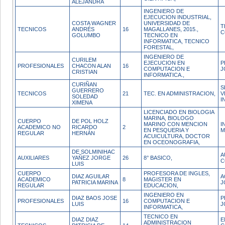
ALEJANDRA
INGENIERO DE
EJECUCION INDUSTRIAL,
COSTA WAGNER
UNIVERSIDAD DE
T
TECNICOS
ANDRÉS
16
MAGALLANES, 2015.,
C
GOLUMBO
TECNICO EN
INFORMATICA, TECNICO
FORESTAL,
INGENIERO DE
CURILEM
EJECUCION EN
P
PROFESIONALES
CHACON ALAN
16
COMPUTACION E
J
CRISTIAN
INFORMATICA.,
CURIÑAN
S
GUERRERO
TECNICOS
21
TEC. EN ADMINISTRACION,
V
SOLEDAD
I
XIMENA
LICENCIADO EN BIOLOGIA
MARINA, BIOLOGO
CUERPO
DE POL HOLZ
MARINO CON MENCION
I
ACADEMICO NO
RICARDO
2
EN PESQUERIA Y
M
REGULAR
HERNÁN
ACUICULTURA, DOCTOR
EN OCEONOGRAFIA,
DE SOLMINIHAC
A
AUXILIARES
YAÑEZ JORGE
26
8° BASICO,
C
LUIS
CUERPO
PROFESORA DE INGLES,
DIAZ AGUILAR
A
ACADEMICO
8
MAGISTER EN
PATRICIA MARINA
J
REGULAR
EDUCACION,
INGENIERO EN
DIAZ BAOS JOSE
P
PROFESIONALES
16
COMPUTACION E
LUIS
J
INFORMATICA,
TECNICO EN
DIAZ DIAZ
E
ADMINISTRACION