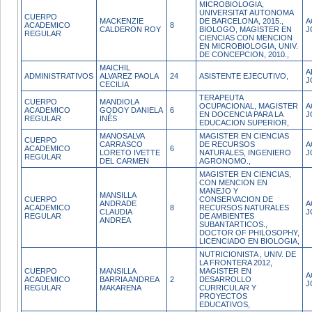
MICROBIOLOGIA,
UNIVERSITAT AUTONOMA
CUERPO
MACKENZIE
DE BARCELONA, 2015.,
A
ACADEMICO
8
CALDERON ROY
BIOLOGO, MAGISTER EN
J
REGULAR
CIENCIAS CON MENCION
EN MICROBIOLOGIA, UNIV.
DE CONCEPCION, 2010.,
MAICHIL
A
ADMINISTRATIVOS
ALVAREZ PAOLA
24
ASISTENTE EJECUTIVO,
J
CECILIA
TERAPEUTA
CUERPO
MANDIOLA
OCUPACIONAL, MAGISTER
A
ACADEMICO
GODOY DANIELA
6
EN DOCENCIA PARA LA
J
REGULAR
INÉS
EDUCACION SUPERIOR,
MANOSALVA
MAGISTER EN CIENCIAS
CUERPO
CARRASCO
DE RECURSOS
A
ACADEMICO
6
LORETO IVETTE
NATURALES, INGENIERO
J
REGULAR
DEL CARMEN
AGRONOMO.,
MAGISTER EN CIENCIAS,
CON MENCION EN
MANEJO Y
MANSILLA
CUERPO
CONSERVACION DE
ANDRADE
A
ACADEMICO
8
RECURSOS NATURALES
CLAUDIA
J
REGULAR
DE AMBIENTES
ANDREA
SUBANTARTICOS.,
DOCTOR OF PHILOSOPHY,
LICENCIADO EN BIOLOGIA,
NUTRICIONISTA , UNIV. DE
LA FRONTERA 2012,
CUERPO
MANSILLA
MAGISTER EN
A
ACADEMICO
BARRIA ANDREA
2
DESARROLLO
J
REGULAR
MAKARENA
CURRICULAR Y
PROYECTOS
EDUCATIVOS,