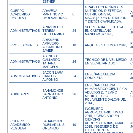
ESTHER
GRADO LICENCIADO EN
CUERPO
ARAVENA
NUTRICION DIETETICA,
A
ACADEMICO
MARTINOVIC
8
NUTRICIONISTA,
J
REGULAR
PAOLA ANDREA
MAGISTER EN NUTRICIÓN
Y DIETÉTICA APLICADA,
ARIAS BELLO
SECRETARIA EJECUTIVA
A
ADMINISTRATIVOS
TERESA
24
EN CASTELLANO,
J
GUILLERMINA
MANPOWER 1993,
ARISMENDI
AMPUERO
P
PROFESIONALES
10
ARQUITECTO. UMAG 2010,
ALEJANDRO
J
JAVIER
ASENCIO
GALLARDO
TECNICO DE NIVEL MEDIO
S
ADMINISTRATIVOS
24
TATIANA
EN SECRETARIADO.,
C
MARCELA
BACON LARA
ENSEÑANZA MEDIA
A
ADMINISTRATIVOS
CARLOS
24
COMPLETA,
J
ALFONSO
ENSEÑANZA MEDIA
HUMANISTICO CIENTIFICA:
BAHAMONDE
ADULTOS (1 Y 2 AÑO
A
AUXILIARES
BARRIA CIRO
26
MEDIO), LICEO
C
ANTONIO
POLIVALENTE DALCAHUE,
2014.,
INGENIERO
AGROPECUARIO, UMAG
2015, LICENCIADO EN
CIENCIAS
CUERPO
BAHAMONDE
AGROPECUARIAS, UMAG
A
ACADEMICO
RUBILAR LUIS
10
2015, INGENIERO DE
J
REGULAR
ORLANDO
EJECUCION EN