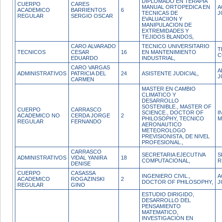
DIPLOMADO EN TERAPIA
CUERPO
CARES
MANUAL ORTOPEDICA EN
A
ACADEMICO
BARRIENTOS
6
TECNICAS DE
J
REGULAR
SERGIO OSCAR
EVALUACIION Y
MANIPULACION DE
EXTREMIDADES Y
TEJIDOS BLANDOS,
CARO ALVARADO
TECNICO UNIVERSITARIO
T
TECNICOS
CESAR
16
EN MANTENIMIENTO
C
EDUARDO
INDUSTRIAL,
CARO VARGAS
A
ADMINISTRATIVOS
PATRICIA DEL
24
ASISTENTE JUDICIAL,
J
CARMEN
MASTER EN CAMBIO
CLIMATICO Y
DESARROLLO
SOSTENIBLE., MASTER OF
CUERPO
CARRASCO
SCIENCE., DOCTOR OF
I
ACADEMICO NO
CERDA JORGE
2
PHILOSOPHY, TECNICO
M
REGULAR
FERNANDO
AERONAUTICO
METEOROLOGO
PREVISIONISTA, DE NIVEL
PROFESIONAL.,
CARRASCO
SECRETARIA EJECUTIVA
S
ADMINISTRATIVOS
VIDAL YANIRA
18
COMPUTACIONAL,
R
DENISE
CUERPO
CASASSA
INGENIERO CIVIL.,
A
ACADEMICO
ROGAZINSKI
2
DOCTOR OF PHILOSOPHY,
J
REGULAR
GINO
ESTUDIO DIRIGIDO,
DESARROLLO DEL
PENSAMIENTO
MATEMATICO,
INVESTIGACION EN