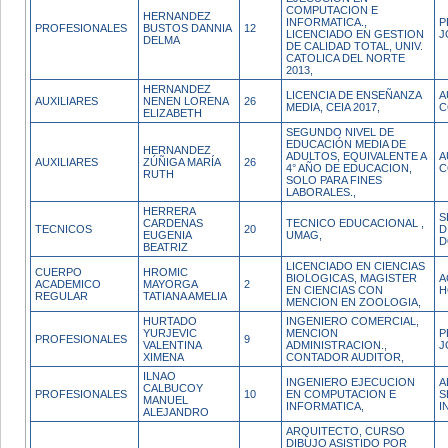
COMPUTACION E
HERNANDEZ
INFORMATICA.,
P
PROFESIONALES
BUSTOS DANNIA
12
LICENCIADO EN GESTION
J
DELMA
DE CALIDAD TOTAL, UNIV.
CATOLICA DEL NORTE
2013,
HERNANDEZ
LICENCIA DE ENSEÑANZA
A
AUXILIARES
NENEN LORENA
26
MEDIA, CEIA 2017,
C
ELIZABETH
SEGUNDO NIVEL DE
EDUCACIÓN MEDIA DE
HERNANDEZ
ADULTOS, EQUIVALENTE A
A
AUXILIARES
ZÚÑIGA MARÍA
26
4° AÑO DE EDUCACION,
C
RUTH
SOLO PARA FINES
LABORALES.,
HERRERA
S
CARDENAS
TECNICO EDUCACIONAL ,
TECNICOS
20
D
EUGENIA
UMAG,
D
BEATRIZ
LICENCIADO EN CIENCIAS
CUERPO
HROMIC
BIOLOGICAS, MAGISTER
A
ACADEMICO
MAYORGA
2
EN CIENCIAS CON
H
REGULAR
TATIANA AMELIA
MENCION EN ZOOLOGIA,
HURTADO
INGENIERO COMERCIAL,
YURJEVIC
MENCION
P
PROFESIONALES
9
VALENTINA
ADMINISTRACION.,
J
XIMENA
CONTADOR AUDITOR,
ILNAO
INGENIERO EJECUCION
A
CALBUCOY
PROFESIONALES
10
EN COMPUTACION E
S
MANUEL
INFORMATICA,
I
ALEJANDRO
ARQUITECTO, CURSO
DIBUJO ASISTIDO POR