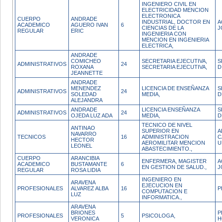
INGENIERO CIVIL EN
ELECTRICIDAD MENCION
ELECTRONICA
CUERPO
ANDRADE
INDUSTRIAL, DOCTOR EN
A
ACADEMICO
AGUERO IVAN
6
CIENCIAS DE LA
J
REGULAR
ERIC
INGENIERIA CON
MENCION EN INGENIERIA
ELECTRICA,
ANDRADE
COMICHEO
SECRETARIA EJECUTIVA,
S
ADMINISTRATIVOS
24
ROXANA
SECRETARIA EJECUTIVA,
D
JEANNETTE
ANDRADE
MENENDEZ
LICENCIA DE ENSEÑANZA
S
ADMINISTRATIVOS
24
SOLEDAD
MEDIA,
D
ALEJANDRA
ANDRADE
LICENCIA ENSEÑANZA
S
ADMINISTRATIVOS
24
OJEDA LUZ ADA
MEDIA,
D
TECNICO DE NIVEL
ANTINAO
SUPERIOR EN
A
NAVARRO
TECNICOS
16
ADMINISTRACION
C
HECTOR
AEROMILITAR MENCION
U
LEONEL
ABASTECIMIENTO.,
CUERPO
ARANCIBIA
ENFERMERA, MAGISTER
A
ACADEMICO
BUSTAMANTE
6
EN GESTION DE SALUD.,
J
REGULAR
ROSA LIDIA
INGENIERO EN
ARAVENA
EJECUCION EN
PROFESIONALES
ALVAREZ ALBA
16
P
COMPUTACION E
LUZ
INFORMATICA.,
ARAVENA
BRIONES
P
PROFESIONALES
5
PSICOLOGA,
VERONICA
H