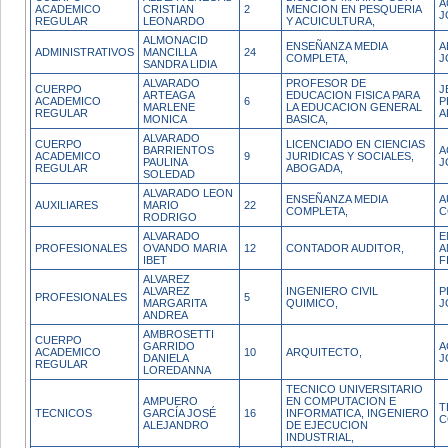
A
ACADEMICO
CRISTIAN
2
MENCION EN PESQUERIA
J
REGULAR
LEONARDO
Y ACUICULTURA,
ALMONACID
ENSEÑANZA MEDIA
A
ADMINISTRATIVOS
MANCILLA
24
COMPLETA,
J
SANDRA LIDIA
ALVARADO
PROFESOR DE
CUERPO
J
ARTEAGA
EDUCACION FISICA PARA
ACADEMICO
6
P
MARLENE
LA EDUCACION GENERAL
REGULAR
A
MONICA
BASICA,
ALVARADO
CUERPO
LICENCIADO EN CIENCIAS
BARRIENTOS
A
ACADEMICO
9
JURIDICAS Y SOCIALES,
PAULINA
J
REGULAR
ABOGADA,
SOLEDAD
ALVARADO LEON
ENSEÑANZA MEDIA
A
AUXILIARES
MARIO
22
COMPLETA,
C
RODRIGO
ALVARADO
E
PROFESIONALES
OVANDO MARIA
12
CONTADOR AUDITOR,
A
IBET
F
ALVAREZ
ALVAREZ
INGENIERO CIVIL
P
PROFESIONALES
5
MARGARITA
QUIMICO,
J
ANDREA
AMBROSETTI
CUERPO
GARRIDO
A
ACADEMICO
10
ARQUITECTO,
DANIELA
J
REGULAR
LOREDANNA
TECNICO UNIVERSITARIO
AMPUERO
EN COMPUTACION E
T
TECNICOS
GARCÍA JOSÉ
16
INFORMATICA, INGENIERO
C
ALEJANDRO
DE EJECUCION
INDUSTRIAL,