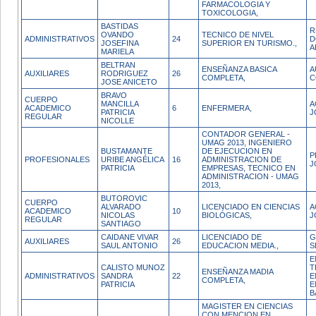
FARMACOLOGIA Y
TOXICOLOGIA,
BASTIDAS
R
OVANDO
TECNICO DE NIVEL
ADMINISTRATIVOS
24
D
JOSEFINA
SUPERIOR EN TURISMO.,
A
MARIELA
BELTRAN
ENSEÑANZA BASICA
A
AUXILIARES
RODRIGUEZ
26
COMPLETA,
C
JOSE ANICETO
BRAVO
CUERPO
MANCILLA
A
ACADEMICO
6
ENFERMERA,
PATRICIA
J
REGULAR
NICOLLE
CONTADOR GENERAL -
UMAG 2013, INGENIERO
BUSTAMANTE
DE EJECUCION EN
P
PROFESIONALES
URIBE ANGÉLICA
16
ADMINISTRACION DE
J
PATRICIA
EMPRESAS, TECNICO EN
ADMINISTRACION - UMAG
2013,
BUTOROVIC
CUERPO
ALVARADO
LICENCIADO EN CIENCIAS
A
ACADEMICO
10
NICOLAS
BIOLÓGICAS,
J
REGULAR
SANTIAGO
CAIDANE VIVAR
LICENCIADO DE
G
AUXILIARES
26
SAUL ANTONIO
EDUCACION MEDIA.,
S
E
CALISTO MUNOZ
T
ENSEÑANZA MADIA
ADMINISTRATIVOS
SANDRA
22
E
COMPLETA,
PATRICIA
E
B
MAGISTER EN CIENCIAS
CON MENCION EN