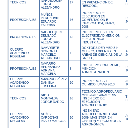
NAHUELQUEN
T
TECNICOS
17
EN PREVENCION DE
JORGE
C
RIESGOS.,
ALEJANDRO
INGENIERO DE
MUÑOZ
EJECUCION EN
PERUZOVIC
P
PROFESIONALES
16
COMPUTACION E
EDUARDO
J
INFORMATICA, UMAG,
ESTEBAN
2008.,
NAGUELQUIN
INGENIERO CIVIL EN
DELGADO
ELECTRICIDAD MENCION
PROFESIONALES
16
P
JORGE
ELECTRONICA
ALEJANDRO
INDUSTRIAL,
NAVARRETE
DOKTORS DER MEDIZIN,
CUERPO
SIGNORILE
MEDICO, EXPERTO EN
A
ACADEMICO
1
MARCELO
AREAS DE CIENCIAS DE LA
J
REGULAR
ALEJANDRO
SALUD.,
NAVARRO
INGENIERO COMERCIAL,
HERNANDEZ
P
PROFESIONALES
8
MENCION
ADRIANA
J
ADMINISTRACION.,
MARCELA
CUERPO
NAVARRO PÉREZ
INGENIERO CIVIL
A
ACADEMICO
DANIELA
10
QUIMICO, UMAG 2013,
J
REGULAR
JOSEFINA
TECNICO AGROPECUARIO
NIETO
MENCION GANADERIA,
T
TECNICOS
MONTALBA
16
INGENIERO DE
C
JORGE DARDO
EJECUCION
AGROPECUADIO,
INGENIERO
CUERPO
NUÑEZ
AGROPECUARIO, UMAG
A
ACADEMICO
CARDENAS
10
2009, MAGISTER EN
J
REGULAR
PABLO MARCOS
GESTIÓN Y TECNOLOGÍA
AGRONÓMICA,