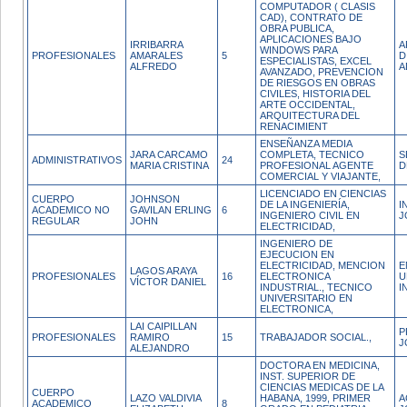
COMPUTADOR ( CLASIS
CAD), CONTRATO DE
OBRA PUBLICA,
APLICACIONES BAJO
IRRIBARRA
A
WINDOWS PARA
PROFESIONALES
AMARALES
5
D
ESPECIALISTAS, EXCEL
ALFREDO
A
AVANZADO, PREVENCION
DE RIESGOS EN OBRAS
CIVILES, HISTORIA DEL
ARTE OCCIDENTAL,
ARQUITECTURA DEL
RENACIMIENT
ENSEÑANZA MEDIA
JARA CARCAMO
COMPLETA, TECNICO
S
ADMINISTRATIVOS
24
MARIA CRISTINA
PROFESIONAL AGENTE
D
COMERCIAL Y VIAJANTE,
LICENCIADO EN CIENCIAS
CUERPO
JOHNSON
DE LA INGENIERÍA,
I
ACADEMICO NO
GAVILAN ERLING
6
INGENIERO CIVIL EN
J
REGULAR
JOHN
ELECTRICIDAD,
INGENIERO DE
EJECUCION EN
ELECTRICIDAD, MENCION
E
LAGOS ARAYA
PROFESIONALES
16
ELECTRONICA
U
VÍCTOR DANIEL
INDUSTRIAL., TECNICO
I
UNIVERSITARIO EN
ELECTRONICA,
LAI CAIPILLAN
P
PROFESIONALES
RAMIRO
15
TRABAJADOR SOCIAL.,
J
ALEJANDRO
DOCTORA EN MEDICINA,
INST. SUPERIOR DE
CIENCIAS MEDICAS DE LA
CUERPO
LAZO VALDIVIA
HABANA, 1999, PRIMER
A
ACADEMICO
8