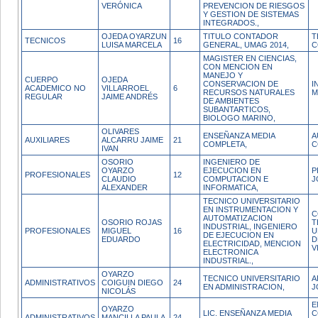
VERÓNICA
PREVENCION DE RIESGOS
Y GESTION DE SISTEMAS
INTEGRADOS.,
OJEDA OYARZUN
TITULO CONTADOR
T
TECNICOS
16
LUISA MARCELA
GENERAL, UMAG 2014,
C
MAGISTER EN CIENCIAS,
CON MENCION EN
MANEJO Y
CUERPO
OJEDA
CONSERVACION DE
I
ACADEMICO NO
VILLARROEL
6
RECURSOS NATURALES
M
REGULAR
JAIME ANDRÉS
DE AMBIENTES
SUBANTARTICOS,
BIOLOGO MARINO,
OLIVARES
ENSEÑANZA MEDIA
A
AUXILIARES
ALCARRU JAIME
21
COMPLETA,
C
IVAN
OSORIO
INGENIERO DE
OYARZO
EJECUCION EN
P
PROFESIONALES
12
CLAUDIO
COMPUTACION E
J
ALEXANDER
INFORMATICA,
TECNICO UNIVERSITARIO
EN INSTRUMENTACION Y
C
AUTOMATIZACION
OSORIO ROJAS
T
INDUSTRIAL, INGENIERO
PROFESIONALES
MIGUEL
16
U
DE EJECUCION EN
EDUARDO
D
ELECTRICIDAD, MENCION
V
ELECTRONICA
INDUSTRIAL.,
OYARZO
TECNICO UNIVERSITARIO
A
ADMINISTRATIVOS
COIGUIN DIEGO
24
EN ADMINISTRACION,
J
NICOLÁS
E
OYARZO
LIC. ENSEÑANZA MEDIA
C
ADMINISTRATIVOS
MANCILLA PAULA
24