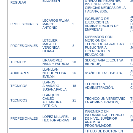
ELIZABETH
GRADO EN PEDIATRIA,
J
REGULAR
INST. SUPERIOR DE
CIENCIAS MEDICAS DE LA
HABANA, 2005,
J
INGENIERO DE
LECAROS PALMA
D
EJECUCION EN
PROFESIONALES
MARCO
9
D
ADMINISTRACION DE
ANTONIO
E
EMPRESAS,
C
DISEÑADOR CON
LETELIER
MENCION EN
MAGGIO
TECNOLOGIA GRAFICA Y
P
PROFESIONALES
8
VERONICA
PUBLICITARIA,
J
LILIANA
LICENCIADO EN
EDUCACION,
LIRA GOMEZ
SECRETARIA EJECUTIVA
T
TECNICOS
20
NATALY PATRICIA
BILINGUE,
C
LLANLLAN
A
AUXILIARES
NEGUE YELISA
26
8° AÑO DE ENS. BASICA,
C
EVELYN
LLANOS
TÉCNICO EN
T
TECNICOS
ALVARADO
18
ADMINISTRACIÓN,
C
SUSANA PAOLA
LLANQUÍN
CAILEO
TECNICO UNIVERSITARIO
T
TECNICOS
21
ALEJANDRA
EN ADMINISTRACION,
C
PATRICIA
INGENIERO EN
INFORMATICA, TECNICO
LOPEZ MILLAPEL
P
PROFESIONALES
16
DE NIVEL SUPERIOR
HECTOR ADRIAN
J
ANALISTA
PROGRAMADOR,
TITULO DE DOCTOR EN