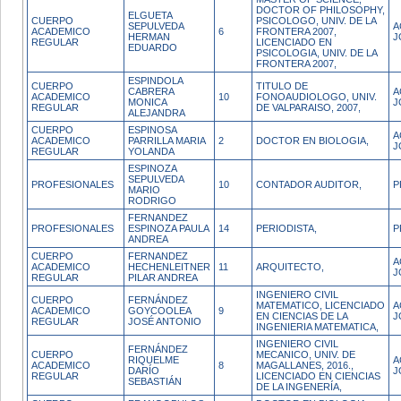
DOCTOR OF PHILOSOPHY,
ELGUETA
CUERPO
PSICOLOGO, UNIV. DE LA
SEPULVEDA
A
ACADEMICO
6
FRONTERA 2007,
HERMAN
J
REGULAR
LICENCIADO EN
EDUARDO
PSICOLOGIA, UNIV. DE LA
FRONTERA 2007,
ESPINDOLA
CUERPO
TITULO DE
CABRERA
A
ACADEMICO
10
FONOAUDIOLOGO, UNIV.
MONICA
J
REGULAR
DE VALPARAISO, 2007,
ALEJANDRA
CUERPO
ESPINOSA
A
ACADEMICO
PARRILLA MARIA
2
DOCTOR EN BIOLOGIA,
J
REGULAR
YOLANDA
ESPINOZA
SEPULVEDA
PROFESIONALES
10
CONTADOR AUDITOR,
P
MARIO
RODRIGO
FERNANDEZ
PROFESIONALES
ESPINOZA PAULA
14
PERIODISTA,
P
ANDREA
CUERPO
FERNANDEZ
A
ACADEMICO
HECHENLEITNER
11
ARQUITECTO,
J
REGULAR
PILAR ANDREA
INGENIERO CIVIL
CUERPO
FERNÁNDEZ
MATEMATICO, LICENCIADO
A
ACADEMICO
GOYCOOLEA
9
EN CIENCIAS DE LA
J
REGULAR
JOSÉ ANTONIO
INGENIERIA MATEMATICA,
INGENIERO CIVIL
FERNÁNDEZ
CUERPO
MECANICO, UNIV. DE
RIQUELME
A
ACADEMICO
8
MAGALLANES, 2016.,
DARÍO
J
REGULAR
LICENCIADO EN CIENCIAS
SEBASTIÁN
DE LA INGENERÍA,