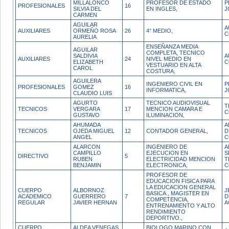
MILLALONCO
PROFESOR DE ESTADO
P
PROFESIONALES
16
SILVIA DEL
EN INGLES,
J
CARMEN
AGUILAR
A
AUXILIARES
ORMEÑO ROSA
26
4° MEDIO,
C
AURELIA
ENSEÑANZA MEDIA
AGUILAR
COMPLETA, TECNICO
SALDIVIA
A
AUXILIARES
24
NIVEL MEDIO EN
ELIZABETH
C
VESTUARIO EN ALTA
CAROL
COSTURA,
AGUILERA
INGENIERO CIVIL EN
P
PROFESIONALES
GOMEZ
16
INFORMATICA,
J
CLAUDIO LUIS
AGURTO
TECNICO AUDIOVISUAL
T
TECNICOS
VERGARA
17
MENCION CAMARA E
C
GUSTAVO
ILUMINACION,
AHUMADA
A
TECNICOS
OJEDA MIGUEL
12
CONTADOR GENERAL,
D
ANGEL
C
ALARCON
INGENIERO DE
A
CAMPILLO
EJECUCION EN
S
DIRECTIVO
5
RUBEN
ELECTRICIDAD MENCION
T
BENJAMIN
ELECTRONICA,
C
PROFESOR DE
EDUCACION FISICA PARA
LA EDUCACION GENERAL
CUERPO
ALBORNOZ
J
BASICA., MAGISTER EN
ACADEMICO
GUERRERO
7
D
COMPETENCIA,
REGULAR
JAVIER HERNAN
A
ENTRENAMIENTO Y ALTO
RENDIMIENTO
DEPORTIVO.,
CUERPO
ALDEA VENEGAS
BIOLOGO MARINO CON