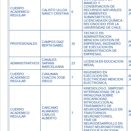
MANEJO Y
CONSERVACION DE
CUERPO
CALISTO ULLOA
RECURSOS NATURALES
A
ACADEMICO
6
NANCY CRISTINA
DE AMBIENTES
J
REGULAR
SUBANTARTICOS,
LICENCIADA EN QUÍMICA -
RECONOCIDO POR LA
UNIVERSIDAD DE CHILE,
TECNICO EN
ADMINISTRACION
MENCION GESTION DE
CAMPOS DIAZ
P
PROFESIONALES
16
EMPRESAS, INGENIERO
BERTA ISABEL
J
DE EJECUCION EN
ADMINISTRACION DE
EMPRESAS,
CANALES
LICENCIA EN EDUCACION
A
ADMINISTRATIVOS
SAPIAIN
23
MEDIA,
J
MARCELA ANA
INGENIERO EN
CUERPO
CANUMAN
EJECUCION EN
A
ACADEMICO
CHACON JOSE
7
ELECTRICIDAD MENCION
J
REGULAR
DIEGO
ELECTRONICA,
KINESIOLOGO, SIMPOSIO
INTERNACIONAL DE LA
PATAGONIA SOBRE
DISCAPACIDAD,
INTRODUCCION AL
TRATAMIENTO DE
CARCAMO
CUERPO
NEURODESARROLLO EN
ALVARADO
A
ACADEMICO
7
TRASTORNOS
CARLOS
J
REGULAR
NEUROMOTORES,
ALBERTO
TRAT.DE
NEURODESARROLLO EN
TRAST.NEUROMOTORES,
ENFOQUE FUNCIONAL,