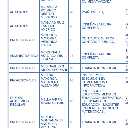
QUIMICA AVANZADA,
MATAMALA
POLANCO
A
AUXILIARES
20
1º AÑO MEDIO,
NESTOR
C
GERARDO
MAYNARD RUIZ
ENSEÑANZA MEDIA
G
AUXILIARES
ENRIQUE
26
COMPLETA,
S
AMERICO
MAYORGA
J
MAYORGA
CONTADOR AUDITOR,
D
PROFESIONALES
12
VERONICA
CONTADOR PUBLICO,
C
ESTER
U
E
MC-DONALD
ENSEÑANZA MEDIA
C
ADMINISTRATIVOS
ASTORGA IRIS
24
COMPLETA,
M
TERESA
V
MEDINA AHERN
P
PROFESIONALES
10
TRABAJADORA SOCIAL,
NICOL STEPHANI
J
MEDINA
INGENIERO DE
MAYORGA
EJECUCION EN
P
PROFESIONALES
16
MACARENA
COMPUTACION E
J
ALEJANDRA
INFORMATICA.,
PROFESOR DE
EDUCACION MEDIA EN
CUERPO
EDUCACION MATEMATICA.,
MELLA PARRA
A
ACADEMICO
10
LICENCIADO EN
ALVARO ALEXIS
J
REGULAR
EDUCACION., MAGISTER
EN CIENCIAS, MENCION
MATEMATICAS.,
MENDEZ
MONTANARES
P
PROFESIONALES
16
TRABAJADORA SOCIAL,
ANGELINA
J
VICTORIA