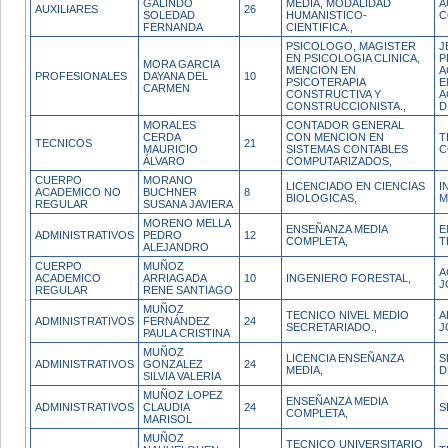
GALINDO
MEDIA, MODALIDAD
A
AUXILIARES
26
SOLEDAD
HUMANISTICO-
C
FERNANDA
CIENTIFICA.,
PSICOLOGO, MAGISTER
J
EN PSICOLOGIA CLINICA,
P
MORA GARCIA
MENCION EN
A
PROFESIONALES
DAYANA DEL
10
PSICOTERAPIA
E
CARMEN
CONSTRUCTIVA Y
A
CONSTRUCCIONISTA.,
D
MORALES
CONTADOR GENERAL
CERDA
CON MENCION EN
T
TECNICOS
21
MAURICIO
SISTEMAS CONTABLES
C
ÁLVARO
COMPUTARIZADOS,
CUERPO
MORANO
LICENCIADO EN CIENCIAS
I
ACADEMICO NO
BUCHNER
8
BIOLOGICAS,
M
REGULAR
SUSANA JAVIERA
MORENO MELLA
ENSEÑANZA MEDIA
E
ADMINISTRATIVOS
PEDRO
12
COMPLETA,
T
ALEJANDRO
CUERPO
MUÑOZ
A
ACADEMICO
ARRIAGADA
10
INGENIERO FORESTAL,
J
REGULAR
RENE SANTIAGO
MUÑOZ
TECNICO NIVEL MEDIO
A
ADMINISTRATIVOS
FERNÁNDEZ
24
SECRETARIADO.,
J
PAULA CRISTINA
MUÑOZ
LICENCIA ENSEÑANZA
S
ADMINISTRATIVOS
GONZALEZ
24
MEDIA,
D
SILVIA VALERIA
MUÑOZ LOPEZ
ENSEÑANZA MEDIA
ADMINISTRATIVOS
CLAUDIA
24
S
COMPLETA,
MARISOL
MUÑOZ
TECNICO UNIVERSITARIO