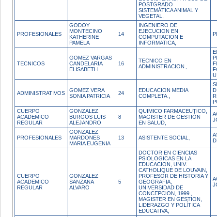
POSTGRADO
SISTEMÁTICA ANIMAL Y
VEGETAL,
GODOY
INGENIERO DE
MONTECINO
EJECUCION EN
PROFESIONALES
14
P
KATHERINE
COMPUTACION E
PAMELA
INFORMATICA,
E
GOMEZ VARGAS
P
TECNICO EN
TECNICOS
CANDELARIA
16
F
ADMINISTRACION.,
ELISABETH
F
U
S
GOMEZ VERA
EDUCACION MEDIA
D
ADMINISTRATIVOS
24
SONIA PATRICIA
COMPLETA.,
R
P
CUERPO
GONZALEZ
QUIMICO FARMACEUTICO,
A
ACADEMICO
BURGOS LUIS
8
MAGISTER DE GESTIÓN
J
REGULAR
ALEJANDRO
EN SALUD,
GONZALEZ
A
PROFESIONALES
MARDONES
13
ASISTENTE SOCIAL,
D
MARIA EUGENIA
DOCTOR EN CIENCIAS
PSIOLOGICAS EN LA
EDUCACION, UNIV.
CATHOLIQUE DE LOUVAIN,
CUERPO
GONZALEZ
PROFESOR DE HISTORIA Y
A
ACADEMICO
SANZANA
5
GEOGRAFIA,
J
REGULAR
ALVARO
UNIVERSIDAD DE
CONCEPCION, 1999.,
MAGISTER EN GESTION,
LIDERAZGO Y POLÍTICA
EDUCATIVA,