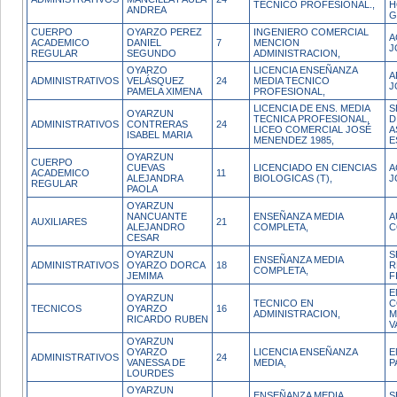
TECNICO PROFESIONAL.,
H
ANDREA
G
CUERPO
OYARZO PEREZ
INGENIERO COMERCIAL
A
ACADEMICO
DANIEL
7
MENCION
J
REGULAR
SEGUNDO
ADMINISTRACION,
OYARZO
LICENCIA ENSEÑANZA
A
ADMINISTRATIVOS
VELÁSQUEZ
24
MEDIA TECNICO
J
PAMELA XIMENA
PROFESIONAL,
LICENCIA DE ENS. MEDIA
S
OYARZUN
TECNICA PROFESIONAL,
D
ADMINISTRATIVOS
CONTRERAS
24
LICEO COMERCIAL JOSÉ
A
ISABEL MARIA
MENENDEZ 1985,
E
OYARZUN
CUERPO
CUEVAS
LICENCIADO EN CIENCIAS
A
ACADEMICO
11
ALEJANDRA
BIOLOGICAS (T),
J
REGULAR
PAOLA
OYARZUN
NANCUANTE
ENSEÑANZA MEDIA
A
AUXILIARES
21
ALEJANDRO
COMPLETA,
C
CESAR
OYARZUN
S
ENSEÑANZA MEDIA
ADMINISTRATIVOS
OYARZO DORCA
18
R
COMPLETA,
JEMIMA
F
E
OYARZUN
TECNICO EN
C
TECNICOS
OYARZO
16
ADMINISTRACION,
M
RICARDO RUBEN
V
OYARZUN
OYARZO
LICENCIA ENSEÑANZA
E
ADMINISTRATIVOS
24
VANESSA DE
MEDIA,
P
LOURDES
OYARZUN
ENSEÑANZA MEDIA
S