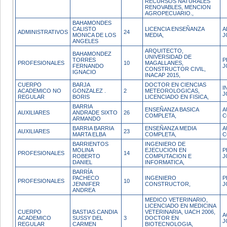
RECURSOS NATURALES
RENOVABLES, MENCION
AGROPECUARIO.,
BAHAMONDES
CALISTO
LICENCIA ENSEÑANZA
A
ADMINISTRATIVOS
24
MONICA DE LOS
MEDIA,
J
ANGELES
ARQUITECTO,
BAHAMONDEZ
UNIVERSIDAD DE
TORRES
P
PROFESIONALES
10
MAGALLANES,
FERNANDO
J
CONSTRUCTOR CIVIL,
IGNACIO
INACAP 2015,
CUERPO
BARJA
DOCTOR EN CIENCIAS
I
ACADEMICO NO
GONZALEZ .
2
METEOROLOGICAS,
J
REGULAR
BORIS
LICENCIADO EN FISICA,
BARRIA
ENSEÑANZA BASICA
A
AUXILIARES
ANDRADE SIXTO
26
COMPLETA,
C
ARMANDO
BARRIA BARRIA
ENSEÑANZA MEDIA
A
AUXILIARES
23
MARTA ELBA
COMPLETA,
C
BARRIENTOS
INGENIERO DE
MOLINA
EJECUCION EN
P
PROFESIONALES
14
ROBERTO
COMPUTACION E
J
DANIEL
INFORMATICA,
BARRÍA
PACHECO
INGENIERO
P
PROFESIONALES
10
JENNIFER
CONSTRUCTOR,
J
ANDREA
MEDICO VETERINARIO,
LICENCIADO EN MEDICINA
CUERPO
BASTIAS CANDIA
VETERINARIA, UACH 2006,
A
ACADEMICO
SUSSY DEL
3
DOCTOR EN
J
REGULAR
CARMEN
BIOTECNOLOGIA,