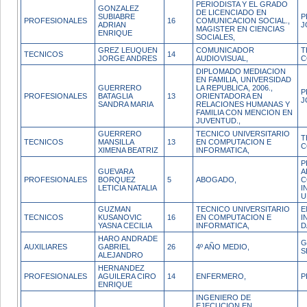
PERIODISTA Y EL GRADO
GONZALEZ
DE LICENCIADO EN
SUBIABRE
P
PROFESIONALES
16
COMUNICACION SOCIAL.,
ADRIAN
J
MAGISTER EN CIENCIAS
ENRIQUE
SOCIALES,
GREZ LEUQUEN
COMUNICADOR
T
TECNICOS
14
JORGE ANDRES
AUDIOVISUAL,
C
DIPLOMADO MEDIACION
EN FAMILIA, UNIVERSIDAD
GUERRERO
LA REPUBLICA, 2006.,
P
PROFESIONALES
BATAGLIA
13
ORIENTADORA EN
J
SANDRA MARIA
RELACIONES HUMANAS Y
FAMILIA CON MENCION EN
JUVENTUD.,
GUERRERO
TECNICO UNIVERSITARIO
T
TECNICOS
MANSILLA
13
EN COMPUTACION E
C
XIMENA BEATRIZ
INFORMATICA,
P
GUEVARA
A
PROFESIONALES
BORQUEZ
5
ABOGADO,
C
LETICIA NATALIA
I
U
GUZMAN
TECNICO UNIVERSITARIO
E
TECNICOS
KUSANOVIC
16
EN COMPUTACION E
I
YASNA CECILIA
INFORMATICA,
D
HARO ANDRADE
G
AUXILIARES
GABRIEL
26
4º AÑO MEDIO,
S
ALEJANDRO
HERNANDEZ
PROFESIONALES
AGUILERA CIRO
14
ENFERMERO,
P
ENRIQUE
INGENIERO DE
EJECUCION EN