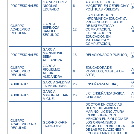
GALVEZ LOPEZ
ASISTENTE SOCIAL,
P
PROFESIONALES
NICOLAS
8
MAGISTER EN GERENCIA Y
J
EDUARDO
POLÍTICAS PÚBLICAS,
ESPECIALISTA EN
INFORMATICA EDUCATIVA,
PROFESOR DE ESTADO
GARCIA
CUERPO
DE MATEMATICA Y
ESPINOZA
A
ACADEMICO
12
COMPUTACION,
SAMUEL
J
REGULAR
LICENCIADO EN
SEGUNDO
EDUCACION EN
MATEMATICA Y
COMPUTACION,
GARCIA
MARINKOVIC
P
PROFESIONALES
13
RELACIONADOR PUBLICO,
BEBA
J
ALEJANDRA
GARCIA
CUERPO
EDUCADORA DE
RIQUELME
A
ACADEMICO
8
PARVULOS, MASTER OF
ALICIA
J
REGULAR
ARTS,
ALEJANDRA
GARCIA SALDIVIA
G
AUXILIARES
26
ENSEÑANZA MEDIA.,
JAIME ANDRES
S
GARCÍA
LIC. ENSEÑANZA BASICA,
A
AUXILIARES
MAYORGA JUAN
26
CEIA 2002,
C
MIGUEL
DOCTOR EN CIENCIAS
DEL MEDIO AMBIENTE
MARINO, LICENCIATURA
EN BIOLOGIA, CON
MENCION EN BIOLOGIA DE
CUERPO
GERARD KARIN
LOS ORGANISMOS.,
I
ACADEMICO NO
2
FRANCOISE
MAGISTER EN BIOLOGIA
J
REGULAR
DE LAS POBLACIONES Y
ECOSISTEMAS, TITULO DE