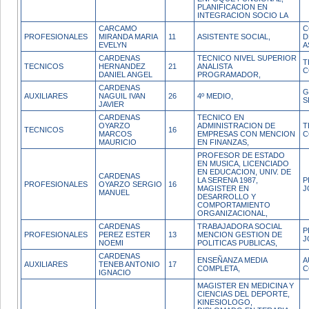
PLANIFICACION EN
INTEGRACION SOCIO LA
CARCAMO
C
PROFESIONALES
MIRANDA MARIA
11
ASISTENTE SOCIAL,
D
EVELYN
A
CARDENAS
TECNICO NIVEL SUPERIOR
T
TECNICOS
HERNANDEZ
21
ANALISTA
C
DANIEL ANGEL
PROGRAMADOR,
CARDENAS
G
AUXILIARES
NAGUIL IVAN
26
4º MEDIO,
S
JAVIER
CARDENAS
TECNICO EN
OYARZO
ADMINISTRACION DE
T
TECNICOS
16
MARCOS
EMPRESAS CON MENCION
C
MAURICIO
EN FINANZAS,
PROFESOR DE ESTADO
EN MUSICA, LICENCIADO
EN EDUCACION, UNIV. DE
CARDENAS
LA SERENA 1987,
P
PROFESIONALES
OYARZO SERGIO
16
MAGISTER EN
J
MANUEL
DESARROLLO Y
COMPORTAMIENTO
ORGANIZACIONAL,
CARDENAS
TRABAJADORA SOCIAL
P
PROFESIONALES
PEREZ ESTER
13
MENCION GESTION DE
J
NOEMI
POLITICAS PUBLICAS,
CARDENAS
ENSEÑANZA MEDIA
A
AUXILIARES
TENEB ANTONIO
17
COMPLETA,
C
IGNACIO
MAGISTER EN MEDICINA Y
CIENCIAS DEL DEPORTE,
KINESIOLOGO,