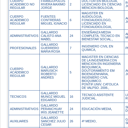
CUERPO
FRANGOPULOS
DOCTOR EN BIOLOGIA,
I
ACADEMICO NO
RIVERA MAXIMO
2
LICENCIADO EN CIENCIAS
J
REGULAR
JORGE
MENCION BIOLOGIA,
MAGISTER EN
CUERPO
FUENTES
AUDIOLOGIA,
A
ACADEMICO
CONTRERAS
6
FONOAUDIOLOGO,
J
REGULAR
MIGUEL IGNACIO
LICENCIADO EN
FONOAUDIOLOGIA,
GALLARDO
ENSEÑANZA MEDIA
A
ADMINISTRATIVOS
CALISTO ANA
24
COMPLETA, TECNICO EN
M
MABEL
BIENESTAR SOCIAL.,
GALLARDO
INGENIERO CIVIL EN
PROFESIONALES
GUERRERO
7
P
QUIMICA,
MARIA ROSA
MAGISTER EN CIENCIAS
DE LA INGENIERIA CON
MENCION EN INGENIERIA
GALLARDO
BIOQUIMICA,
CUERPO
MARUSICH
DOUTORAMENTO EM
A
ACADEMICO
5
ROBERTO
BIOENGENHARIA,
J
REGULAR
ANDRES
INGENIERO CIVIL
BIOQUIMICO.
PONTIF.UNIV. CATOLICA
DE VALPSO. 2006.,
GALLARDO
TECNICO ASISTENTE
L
TECNICOS
MUNOZ MIGUEL
16
JUDICIAL,
R
EDGARDO
GALLARDO
S
ADMINISTRATIVOS
PERANCHUAY
24
EDUCACIÓN MEDIA,
D
IRIS JEANETTE
GALLARDO
G
AUXILIARES
SANCHEZ JULIO
26
4º MEDIO,
S
CESAR