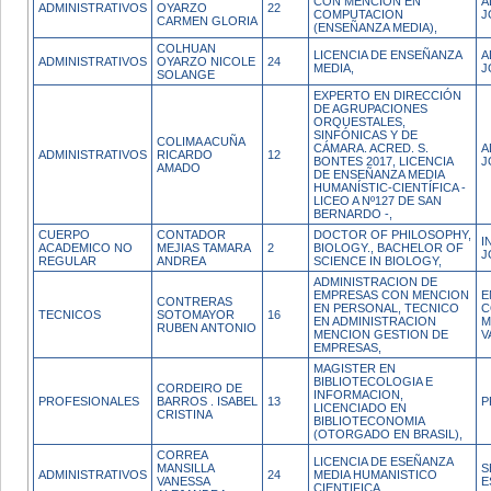
CON MENCION EN
A
ADMINISTRATIVOS
OYARZO
22
COMPUTACION
J
CARMEN GLORIA
(ENSEÑANZA MEDIA),
COLHUAN
LICENCIA DE ENSEÑANZA
A
ADMINISTRATIVOS
OYARZO NICOLE
24
MEDIA,
J
SOLANGE
EXPERTO EN DIRECCIÓN
DE AGRUPACIONES
ORQUESTALES,
SINFÓNICAS Y DE
COLIMA ACUÑA
CÁMARA. ACRED. S.
A
ADMINISTRATIVOS
RICARDO
12
BONTES 2017, LICENCIA
J
AMADO
DE ENSEÑANZA MEDIA
HUMANÍSTIC-CIENTÍFICA -
LICEO A Nº127 DE SAN
BERNARDO -,
CUERPO
CONTADOR
DOCTOR OF PHILOSOPHY,
I
ACADEMICO NO
MEJIAS TAMARA
2
BIOLOGY., BACHELOR OF
J
REGULAR
ANDREA
SCIENCE IN BIOLOGY,
ADMINISTRACION DE
EMPRESAS CON MENCION
E
CONTRERAS
EN PERSONAL, TECNICO
C
TECNICOS
SOTOMAYOR
16
EN ADMINISTRACION
M
RUBEN ANTONIO
MENCION GESTION DE
V
EMPRESAS,
MAGISTER EN
BIBLIOTECOLOGIA E
CORDEIRO DE
INFORMACION,
PROFESIONALES
BARROS . ISABEL
13
P
LICENCIADO EN
CRISTINA
BIBLIOTECONOMIA
(OTORGADO EN BRASIL),
CORREA
LICENCIA DE ESEÑANZA
MANSILLA
S
ADMINISTRATIVOS
24
MEDIA HUMANISTICO
VANESSA
E
CIENTIFICA,