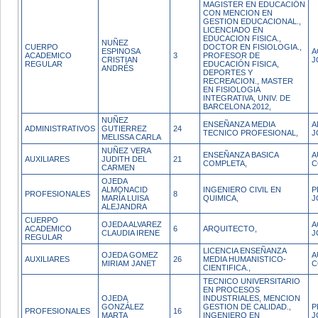
MAGISTER EN EDUCACIÓN
CON MENCION EN
GESTION EDUCACIONAL.,
LICENCIADO EN
EDUCACION FISICA.,
NUÑEZ
CUERPO
DOCTOR EN FISIOLOGIA.,
ESPINOSA
A
ACADEMICO
3
PROFESOR DE
CRISTIAN
J
REGULAR
EDUCACIÓN FISICA,
ANDRÉS
DEPORTES Y
RECREACION., MASTER
EN FISIOLOGIA
INTEGRATIVA, UNIV. DE
BARCELONA 2012,
NUÑEZ
ENSEÑANZA MEDIA
A
ADMINISTRATIVOS
GUTIERREZ
24
TECNICO PROFESIONAL,
J
MELISSA CARLA
NUÑEZ VERA
ENSEÑANZA BASICA
A
AUXILIARES
JUDITH DEL
21
COMPLETA,
C
CARMEN
OJEDA
ALMONACID
INGENIERO CIVIL EN
P
PROFESIONALES
8
MARÍA LUISA
QUIMICA,
J
ALEJANDRA
CUERPO
OJEDA ALVAREZ
A
ACADEMICO
6
ARQUITECTO,
CLAUDIA IRENE
J
REGULAR
LICENCIA ENSEÑANZA
OJEDA GOMEZ
A
AUXILIARES
26
MEDIA HUMANISTICO-
MIRIAM JANET
C
CIENTIFICA.,
TECNICO UNIVERSITARIO
EN PROCESOS
OJEDA
INDUSTRIALES, MENCION
GONZÁLEZ
GESTION DE CALIDAD.,
P
PROFESIONALES
16
MARTA
INGENIERO EN
J