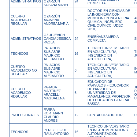
ADMINISTRATIVOS
OYARZUN
24
COMPLETA,
D
SUSANA MABEL
DOCTOR EN CIENCIAS DE
LA INGENIERIA CON
CUERPO
OYARZÚN
MENCION EN INGENIERIA
A
ACADEMICO
ARAVENA
8
QUIMICA, INGENIERO
J
REGULAR
ANDREA MARÍA
CIVIL QUIMICO, UDEC
2010,
OZULJEVICH
ENSEÑANZA MEDIA
ADMINISTRATIVOS
CANDIA JESSICA
24
S
COMPLETA,
PAOLA
PALACIOS
TECNICO UNIVERSITARIO
SUBIABRE
EN ACUICULTURA,
T
TECNICOS
16
MAURICIO
INGENIERO EN
J
ALEJANDRO
ACUICULTURA,
PALACIOS
TECNICO UNIVERSITARIO
CUERPO
SUBIABRE
EN ACUICULTURA,
I
ACADEMICO NO
6
MAURICIO
INGENIERO EN
M
REGULAR
ALEJANDRO
ACUICULTURA,
EDUCADOR DE
PÁRVULOS, - EDUCADOR
PARADA
J
CUERPO
DE PARVULOS -
MARTINEZ
D
ACADEMICO
6
UNIVERSIDAD DE
ARACELLI
O
REGULAR
MAGALLANES, PROFESOR
MAGDALENA
U
DE EDUCACIÓN GENERAL
BÁSICA,
PARRA
KORTMANN
PROFESIONALES
12
CONTADOR AUDITOR,
P
CLAUDIO
ANDRES
TECNICO UNIVERSITARIO
PEREZ LEGUE
EN INSTRUMENTACION Y
T
TECNICOS
16
RAUL ANTONIO
AUTOMATIZACION
C