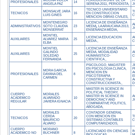
MOLINA VIDELA
PERIODISTA UNIV. DE LA
P
PROFESIONALES
14
ANGELA PAZ
SERENA 2011, PERIODISTA,
J
TECNICO UNIVERSITARIO
MONSALVE JARA
T
TECNICOS
16
EN CONSTRUCCION
LUIS GINES
C
MENCION OBRAS CIVILES,
MONTENEGRO
LICENCIA DE ENSEÑANZA
A
ADMINISTRATIVOS
SOTO CLAUDIA
23
MEDIA, LA ARAUCANA 2013,
J
MONSERRAT
ENSEÑANZA MEDIA,
MONTIEL
LICENCIA EDUCACION
A
AUXILIARES
ALVAREZ MARIA
25
MEDIA.,
C
ELBA
MONTIEL
LICENCIA DE ENSEÑANZA
GALINDO
MEDIA, MODALIDAD
A
AUXILIARES
25
SOLEDAD
HUMANISTICO-
C
FERNANDA
CIENTIFICA.,
PSICOLOGO, MAGISTER
J
EN PSICOLOGIA CLINICA,
P
MORA GARCIA
MENCION EN
A
PROFESIONALES
DAYANA DEL
8
PSICOTERAPIA
E
CARMEN
CONSTRUCTIVA Y
A
CONSTRUCCIONISTA.,
D
MASTER IN SCIENCE IN
POLITICAL THEORY,
CUERPO
MORALES
MASTER IN SCIENCE IN
A
ACADEMICO
ALVARADO
10
DEMOCRACY AND
J
REGULAR
JAVIERA IGNACIA
COMPARATIVE POLITICS,
ABOGADA,
MORALES
CONTADOR GENERAL
CERDA
CON MENCION EN
T
TECNICOS
20
MAURICIO
SISTEMAS CONTABLES
C
ÁLVARO
COMPUTARIZADOS,
CUERPO
MORANO
LICENCIADO EN CIENCIAS
I
ACADEMICO NO
BUCHNER
8
BIOLOGICAS,
M