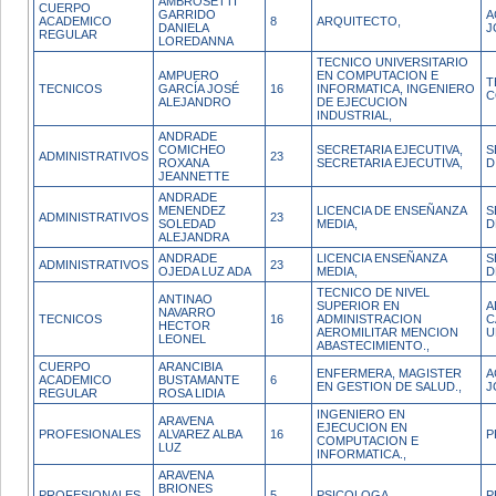
AMBROSETTI
CUERPO
GARRIDO
A
ACADEMICO
8
ARQUITECTO,
DANIELA
J
REGULAR
LOREDANNA
TECNICO UNIVERSITARIO
AMPUERO
EN COMPUTACION E
T
TECNICOS
GARCÍA JOSÉ
16
INFORMATICA, INGENIERO
C
ALEJANDRO
DE EJECUCION
INDUSTRIAL,
ANDRADE
COMICHEO
SECRETARIA EJECUTIVA,
S
ADMINISTRATIVOS
23
ROXANA
SECRETARIA EJECUTIVA,
D
JEANNETTE
ANDRADE
MENENDEZ
LICENCIA DE ENSEÑANZA
S
ADMINISTRATIVOS
23
SOLEDAD
MEDIA,
D
ALEJANDRA
ANDRADE
LICENCIA ENSEÑANZA
S
ADMINISTRATIVOS
23
OJEDA LUZ ADA
MEDIA,
D
TECNICO DE NIVEL
ANTINAO
SUPERIOR EN
A
NAVARRO
TECNICOS
16
ADMINISTRACION
C
HECTOR
AEROMILITAR MENCION
U
LEONEL
ABASTECIMIENTO.,
CUERPO
ARANCIBIA
ENFERMERA, MAGISTER
A
ACADEMICO
BUSTAMANTE
6
EN GESTION DE SALUD.,
J
REGULAR
ROSA LIDIA
INGENIERO EN
ARAVENA
EJECUCION EN
PROFESIONALES
ALVAREZ ALBA
16
P
COMPUTACION E
LUZ
INFORMATICA.,
ARAVENA
BRIONES
PROFESIONALES
5
PSICOLOGA,
P