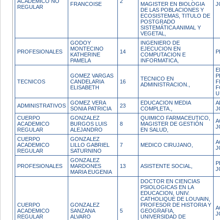
ACADEMICO NO
2
FRANCOISE
MAGISTER EN BIOLOGIA
J
REGULAR
DE LAS POBLACIONES Y
ECOSISTEMAS, TITULO DE
POSTGRADO
SISTEMÁTICA ANIMAL Y
VEGETAL,
GODOY
INGENIERO DE
MONTECINO
EJECUCION EN
PROFESIONALES
14
P
KATHERINE
COMPUTACION E
PAMELA
INFORMATICA,
E
GOMEZ VARGAS
P
TECNICO EN
TECNICOS
CANDELARIA
16
F
ADMINISTRACION.,
ELISABETH
F
U
GOMEZ VERA
EDUCACION MEDIA
A
ADMINISTRATIVOS
23
SONIA PATRICIA
COMPLETA.,
J
CUERPO
GONZALEZ
QUIMICO FARMACEUTICO,
A
ACADEMICO
BURGOS LUIS
8
MAGISTER DE GESTIÓN
J
REGULAR
ALEJANDRO
EN SALUD,
CUERPO
GONZALEZ
A
ACADEMICO
LILLO GABRIEL
7
MEDICO CIRUJANO,
J
REGULAR
SATURNINO
GONZALEZ
P
PROFESIONALES
MARDONES
13
ASISTENTE SOCIAL,
J
MARIA EUGENIA
DOCTOR EN CIENCIAS
PSIOLOGICAS EN LA
EDUCACION, UNIV.
CATHOLIQUE DE LOUVAIN,
CUERPO
GONZALEZ
PROFESOR DE HISTORIA Y
A
ACADEMICO
SANZANA
5
GEOGRAFIA,
J
REGULAR
ALVARO
UNIVERSIDAD DE