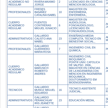
I
ACADEMICO NO
RIVERA MAXIMO
2
LICENCIADO EN CIENCIAS
J
REGULAR
JORGE
MENCION BIOLOGIA,
FREDES
MAGISTER EN
P
PROFESIONALES
BASAÑEZ
10
ENFERMERIA,
J
CATALINA ISABEL
ENFERMERA.,
MAGISTER EN
CUERPO
FUENTES
AUDIOLOGIA,
A
ACADEMICO
CONTRERAS
6
FONOAUDIOLOGO,
J
REGULAR
MIGUEL IGNACIO
LICENCIADO EN
FONOAUDIOLOGIA,
GALLARDO
ENSEÑANZA MEDIA
A
ADMINISTRATIVOS
CALISTO ANA
23
COMPLETA, TECNICO EN
M
MABEL
BIENESTAR SOCIAL.,
GALLARDO
INGENIERO CIVIL EN
PROFESIONALES
GUERRERO
7
P
QUIMICA,
MARIA ROSA
INGENIERO CIVIL
BIOQUIMICO.
PONTIF.UNIV. CATOLICA
GALLARDO
DE VALPSO. 2006.,
CUERPO
MARUSICH
MAGISTER EN CIENCIAS
A
ACADEMICO
5
ROBERTO
DE LA INGENIERIA CON
J
REGULAR
ANDRES
MENCION EN INGENIERIA
BIOQUIMICA,
DOUTORAMENTO EM
BIOENGENHARIA,
GALLARDO
TECNICO ASISTENTE
L
TECNICOS
MUNOZ MIGUEL
16
JUDICIAL,
R
EDGARDO
GALLARDO
S
ADMINISTRATIVOS
PERANCHUAY
23
EDUCACIÓN MEDIA,
D
IRIS JEANETTE
GALLARDO