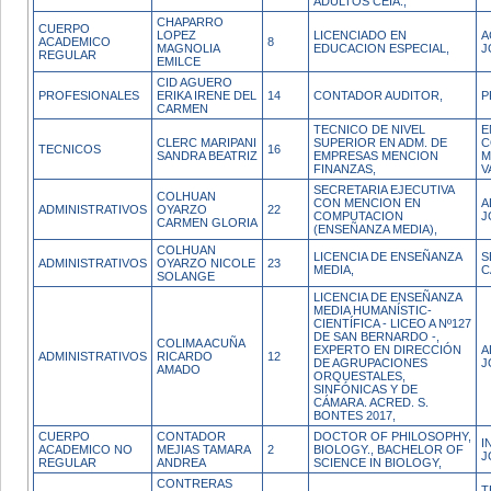
ADULTOS CEIA.,
CHAPARRO
CUERPO
LOPEZ
LICENCIADO EN
A
ACADEMICO
8
MAGNOLIA
EDUCACION ESPECIAL,
J
REGULAR
EMILCE
CID AGUERO
PROFESIONALES
ERIKA IRENE DEL
14
CONTADOR AUDITOR,
P
CARMEN
TECNICO DE NIVEL
E
CLERC MARIPANI
SUPERIOR EN ADM. DE
C
TECNICOS
16
SANDRA BEATRIZ
EMPRESAS MENCION
M
FINANZAS,
V
SECRETARIA EJECUTIVA
COLHUAN
CON MENCION EN
A
ADMINISTRATIVOS
OYARZO
22
COMPUTACION
J
CARMEN GLORIA
(ENSEÑANZA MEDIA),
COLHUAN
LICENCIA DE ENSEÑANZA
S
ADMINISTRATIVOS
OYARZO NICOLE
23
MEDIA,
C
SOLANGE
LICENCIA DE ENSEÑANZA
MEDIA HUMANÍSTIC-
CIENTÍFICA - LICEO A Nº127
DE SAN BERNARDO -,
COLIMA ACUÑA
EXPERTO EN DIRECCIÓN
A
ADMINISTRATIVOS
RICARDO
12
DE AGRUPACIONES
J
AMADO
ORQUESTALES,
SINFÓNICAS Y DE
CÁMARA. ACRED. S.
BONTES 2017,
CUERPO
CONTADOR
DOCTOR OF PHILOSOPHY,
I
ACADEMICO NO
MEJIAS TAMARA
2
BIOLOGY., BACHELOR OF
J
REGULAR
ANDREA
SCIENCE IN BIOLOGY,
CONTRERAS
T