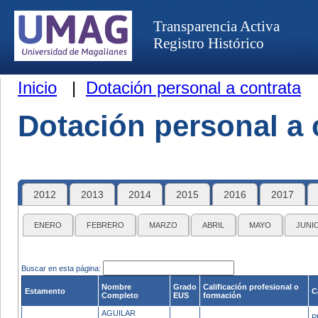
Transparencia Activa
Registro Histórico
Inicio
|
Dotación personal a contrata
Dotación personal a 
2012
2013
2014
2015
2016
2017
ENERO
FEBRERO
MARZO
ABRIL
MAYO
JUNI
Buscar en esta página:
Nombre
Grado
Calificación profesional o
Estamento
C
Completo
EUS
formación
AGUILAR
P