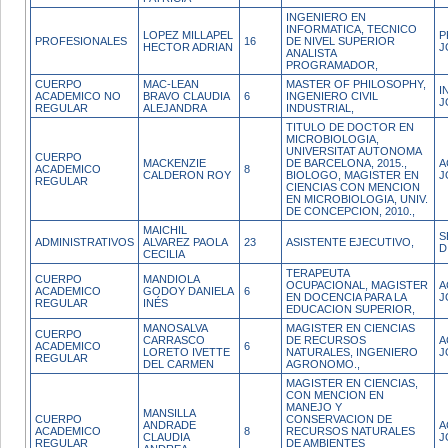
INGENIERO EN
INFORMATICA, TECNICO
LOPEZ MILLAPEL
P
PROFESIONALES
16
DE NIVEL SUPERIOR
HECTOR ADRIAN
J
ANALISTA
PROGRAMADOR,
CUERPO
MAC-LEAN
MASTER OF PHILOSOPHY,
I
ACADEMICO NO
BRAVO CLAUDIA
6
INGENIERO CIVIL
J
REGULAR
ALEJANDRA
INDUSTRIAL,
TITULO DE DOCTOR EN
MICROBIOLOGIA,
UNIVERSITAT AUTONOMA
CUERPO
MACKENZIE
DE BARCELONA, 2015.,
A
ACADEMICO
8
CALDERON ROY
BIOLOGO, MAGISTER EN
J
REGULAR
CIENCIAS CON MENCION
EN MICROBIOLOGIA, UNIV.
DE CONCEPCION, 2010.,
MAICHIL
S
ADMINISTRATIVOS
ALVAREZ PAOLA
23
ASISTENTE EJECUTIVO,
D
CECILIA
TERAPEUTA
CUERPO
MANDIOLA
OCUPACIONAL, MAGISTER
A
ACADEMICO
GODOY DANIELA
6
EN DOCENCIA PARA LA
J
REGULAR
INÉS
EDUCACION SUPERIOR,
MANOSALVA
MAGISTER EN CIENCIAS
CUERPO
CARRASCO
DE RECURSOS
A
ACADEMICO
6
LORETO IVETTE
NATURALES, INGENIERO
J
REGULAR
DEL CARMEN
AGRONOMO.,
MAGISTER EN CIENCIAS,
CON MENCION EN
MANEJO Y
MANSILLA
CUERPO
CONSERVACION DE
ANDRADE
A
ACADEMICO
8
RECURSOS NATURALES
CLAUDIA
J
REGULAR
DE AMBIENTES