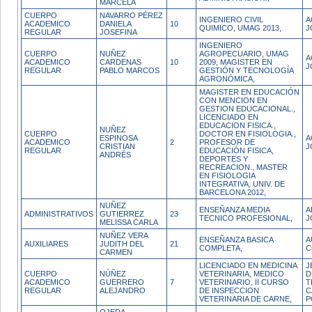
MARCELA
CUERPO
NAVARRO PÉREZ
INGENIERO CIVIL
A
ACADEMICO
DANIELA
10
QUIMICO, UMAG 2013,
J
REGULAR
JOSEFINA
INGENIERO
CUERPO
NUÑEZ
AGROPECUARIO, UMAG
A
ACADEMICO
CARDENAS
10
2009, MAGISTER EN
J
REGULAR
PABLO MARCOS
GESTIÓN Y TECNOLOGÍA
AGRONÓMICA,
MAGISTER EN EDUCACIÓN
CON MENCION EN
GESTION EDUCACIONAL.,
LICENCIADO EN
EDUCACION FISICA.,
NUÑEZ
CUERPO
DOCTOR EN FISIOLOGIA.,
ESPINOSA
A
ACADEMICO
2
PROFESOR DE
CRISTIAN
J
REGULAR
EDUCACIÓN FISICA,
ANDRÉS
DEPORTES Y
RECREACION., MASTER
EN FISIOLOGIA
INTEGRATIVA, UNIV. DE
BARCELONA 2012,
NUÑEZ
ENSEÑANZA MEDIA
A
ADMINISTRATIVOS
GUTIERREZ
23
TECNICO PROFESIONAL,
J
MELISSA CARLA
NUÑEZ VERA
ENSEÑANZA BASICA
A
AUXILIARES
JUDITH DEL
21
COMPLETA,
C
CARMEN
LICENCIADO EN MEDICINA
J
CUERPO
NÚÑEZ
VETERINARIA, MEDICO
D
ACADEMICO
GUERRERO
7
VETERINARIO, II CURSO
T
REGULAR
ALEJANDRO
DE INSPECCION
C
VETERINARIA DE CARNE,
P