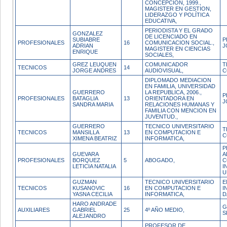
CONCEPCION, 1999.,
MAGISTER EN GESTION,
LIDERAZGO Y POLÍTICA
EDUCATIVA,
PERIODISTA Y EL GRADO
GONZALEZ
DE LICENCIADO EN
SUBIABRE
P
PROFESIONALES
16
COMUNICACION SOCIAL.,
ADRIAN
J
MAGISTER EN CIENCIAS
ENRIQUE
SOCIALES,
GREZ LEUQUEN
COMUNICADOR
T
TECNICOS
14
JORGE ANDRES
AUDIOVISUAL,
C
DIPLOMADO MEDIACION
EN FAMILIA, UNIVERSIDAD
GUERRERO
LA REPUBLICA, 2006.,
P
PROFESIONALES
BATAGLIA
13
ORIENTADORA EN
J
SANDRA MARIA
RELACIONES HUMANAS Y
FAMILIA CON MENCION EN
JUVENTUD.,
GUERRERO
TECNICO UNIVERSITARIO
T
TECNICOS
MANSILLA
13
EN COMPUTACION E
C
XIMENA BEATRIZ
INFORMATICA,
P
GUEVARA
A
PROFESIONALES
BORQUEZ
5
ABOGADO,
C
LETICIA NATALIA
I
U
GUZMAN
TECNICO UNIVERSITARIO
E
TECNICOS
KUSANOVIC
16
EN COMPUTACION E
I
YASNA CECILIA
INFORMATICA,
D
HARO ANDRADE
G
AUXILIARES
GABRIEL
25
4º AÑO MEDIO,
S
ALEJANDRO
PROFESOR DE