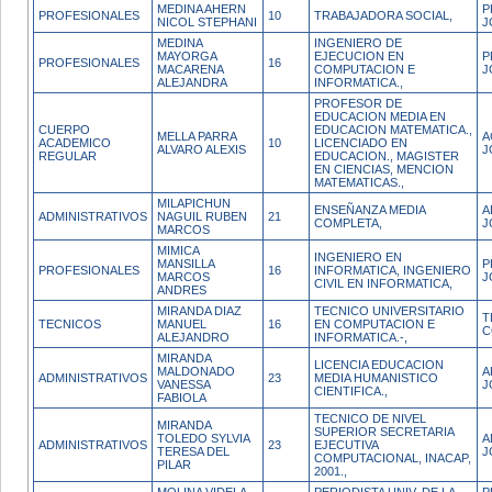
MEDINA AHERN
P
PROFESIONALES
10
TRABAJADORA SOCIAL,
NICOL STEPHANI
J
MEDINA
INGENIERO DE
MAYORGA
EJECUCION EN
P
PROFESIONALES
16
MACARENA
COMPUTACION E
J
ALEJANDRA
INFORMATICA.,
PROFESOR DE
EDUCACION MEDIA EN
CUERPO
EDUCACION MATEMATICA.,
MELLA PARRA
A
ACADEMICO
10
LICENCIADO EN
ALVARO ALEXIS
J
REGULAR
EDUCACION., MAGISTER
EN CIENCIAS, MENCION
MATEMATICAS.,
MILAPICHUN
ENSEÑANZA MEDIA
A
ADMINISTRATIVOS
NAGUIL RUBEN
21
COMPLETA,
J
MARCOS
MIMICA
INGENIERO EN
MANSILLA
P
PROFESIONALES
16
INFORMATICA, INGENIERO
MARCOS
J
CIVIL EN INFORMATICA,
ANDRES
MIRANDA DIAZ
TECNICO UNIVERSITARIO
T
TECNICOS
MANUEL
16
EN COMPUTACION E
C
ALEJANDRO
INFORMATICA.-,
MIRANDA
LICENCIA EDUCACION
MALDONADO
A
ADMINISTRATIVOS
23
MEDIA HUMANISTICO
VANESSA
J
CIENTIFICA.,
FABIOLA
TECNICO DE NIVEL
MIRANDA
SUPERIOR SECRETARIA
TOLEDO SYLVIA
A
ADMINISTRATIVOS
23
EJECUTIVA
TERESA DEL
J
COMPUTACIONAL, INACAP,
PILAR
2001.,