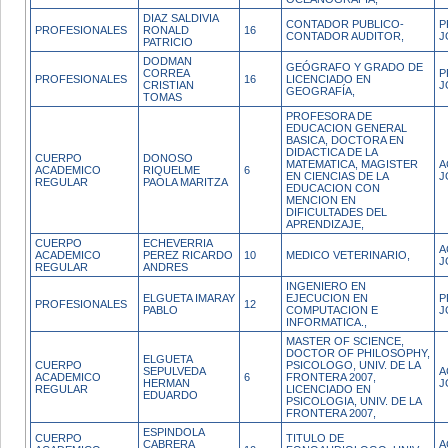
DIAZ SALDIVIA
CONTADOR PUBLICO-
P
PROFESIONALES
RONALD
16
CONTADOR AUDITOR,
J
PATRICIO
DODMAN
GEÓGRAFO Y GRADO DE
CORREA
P
PROFESIONALES
16
LICENCIADO EN
CRISTIAN
J
GEOGRAFÍA,
TOMAS
PROFESORA DE
EDUCACION GENERAL
BASICA, DOCTORA EN
DIDACTICA DE LA
CUERPO
DONOSO
MATEMATICA, MAGISTER
A
ACADEMICO
RIQUELME
6
EN CIENCIAS DE LA
J
REGULAR
PAOLA MARITZA
EDUCACION CON
MENCION EN
DIFICULTADES DEL
APRENDIZAJE,
CUERPO
ECHEVERRIA
A
ACADEMICO
PEREZ RICARDO
10
MEDICO VETERINARIO,
J
REGULAR
ANDRES
INGENIERO EN
ELGUETA IMARAY
EJECUCION EN
P
PROFESIONALES
12
PABLO
COMPUTACION E
J
INFORMATICA.,
MASTER OF SCIENCE,
DOCTOR OF PHILOSOPHY,
ELGUETA
CUERPO
PSICOLOGO, UNIV. DE LA
SEPULVEDA
A
ACADEMICO
6
FRONTERA 2007,
HERMAN
J
REGULAR
LICENCIADO EN
EDUARDO
PSICOLOGIA, UNIV. DE LA
FRONTERA 2007,
ESPINDOLA
CUERPO
TITULO DE
CABRERA
A