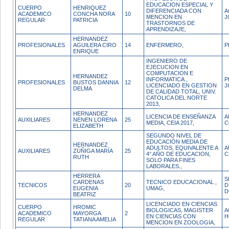
EDUCACION ESPECIAL Y
CUERPO
HENRIQUEZ
DIFERENCIADA CON
A
ACADEMICO
CONCHA NORA
10
MENCION EN
J
REGULAR
PATRICIA
TRASTORNOS DE
APRENDIZAJE,
HERNANDEZ
PROFESIONALES
AGUILERA CIRO
14
ENFERMERO,
P
ENRIQUE
INGENIERO DE
EJECUCION EN
COMPUTACION E
HERNANDEZ
INFORMATICA.,
P
PROFESIONALES
BUSTOS DANNIA
12
LICENCIADO EN GESTION
J
DELMA
DE CALIDAD TOTAL, UNIV.
CATOLICA DEL NORTE
2013,
HERNANDEZ
LICENCIA DE ENSEÑANZA
A
AUXILIARES
NENEN LORENA
25
MEDIA, CEIA 2017,
C
ELIZABETH
SEGUNDO NIVEL DE
EDUCACIÓN MEDIA DE
HERNANDEZ
ADULTOS, EQUIVALENTE A
A
AUXILIARES
ZÚÑIGA MARÍA
25
4° AÑO DE EDUCACION,
C
RUTH
SOLO PARA FINES
LABORALES.,
HERRERA
S
CARDENAS
TECNICO EDUCACIONAL ,
TECNICOS
20
D
EUGENIA
UMAG,
D
BEATRIZ
LICENCIADO EN CIENCIAS
CUERPO
HROMIC
BIOLOGICAS, MAGISTER
A
ACADEMICO
MAYORGA
2
EN CIENCIAS CON
H
REGULAR
TATIANA AMELIA
MENCION EN ZOOLOGIA,