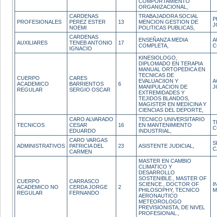
COMPORTAMIENTO
ORGANIZACIONAL,
CARDENAS
TRABAJADORA SOCIAL
P
PROFESIONALES
PEREZ ESTER
13
MENCION GESTION DE
J
NOEMI
POLITICAS PUBLICAS,
CARDENAS
ENSEÑANZA MEDIA
A
AUXILIARES
TENEB ANTONIO
17
COMPLETA,
C
IGNACIO
KINESIOLOGO,
DIPLOMADO EN TERAPIA
MANUAL ORTOPEDICA EN
TECNICAS DE
CUERPO
CARES
EVALUACIION Y
A
ACADEMICO
BARRIENTOS
6
MANIPULACION DE
J
REGULAR
SERGIO OSCAR
EXTREMIDADES Y
TEJIDOS BLANDOS,
MAGISTER EN MEDICINA Y
CIENCIAS DEL DEPORTE,
CARO ALVARADO
TECNICO UNIVERSITARIO
T
TECNICOS
CESAR
16
EN MANTENIMIENTO
C
EDUARDO
INDUSTRIAL,
CARO VARGAS
S
ADMINISTRATIVOS
PATRICIA DEL
23
ASISTENTE JUDICIAL,
C
CARMEN
MASTER EN CAMBIO
CLIMATICO Y
DESARROLLO
SOSTENIBLE., MASTER OF
CUERPO
CARRASCO
SCIENCE., DOCTOR OF
I
ACADEMICO NO
CERDA JORGE
2
PHILOSOPHY, TECNICO
M
REGULAR
FERNANDO
AERONAUTICO
METEOROLOGO
PREVISIONISTA, DE NIVEL
PROFESIONAL.,