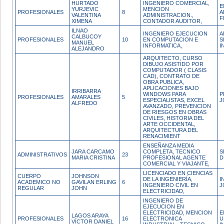
HURTADO
INGENIERO COMERCIAL,
E
YURJEVIC
MENCION
PROFESIONALES
8
A
VALENTINA
ADMINISTRACION.,
F
XIMENA
CONTADOR AUDITOR,
ILNAO
INGENIERO EJECUCION
A
CALBUCOY
PROFESIONALES
10
EN COMPUTACION E
S
MANUEL
INFORMATICA,
I
ALEJANDRO
ARQUITECTO, CURSO
DIBUJO ASISTIDO POR
COMPUTADOR ( CLASIS
CAD), CONTRATO DE
OBRA PUBLICA,
APLICACIONES BAJO
IRRIBARRA
WINDOWS PARA
P
PROFESIONALES
AMARALES
5
ESPECIALISTAS, EXCEL
J
ALFREDO
AVANZADO, PREVENCION
DE RIESGOS EN OBRAS
CIVILES, HISTORIA DEL
ARTE OCCIDENTAL,
ARQUITECTURA DEL
RENACIMIENT
ENSEÑANZA MEDIA
JARA CARCAMO
COMPLETA, TECNICO
S
ADMINISTRATIVOS
23
MARIA CRISTINA
PROFESIONAL AGENTE
D
COMERCIAL Y VIAJANTE,
LICENCIADO EN CIENCIAS
CUERPO
JOHNSON
DE LA INGENIERÍA,
I
ACADEMICO NO
GAVILAN ERLING
6
INGENIERO CIVIL EN
J
REGULAR
JOHN
ELECTRICIDAD,
INGENIERO DE
EJECUCION EN
ELECTRICIDAD, MENCION
E
LAGOS ARAYA
PROFESIONALES
16
ELECTRONICA
U
VÍCTOR DANIEL