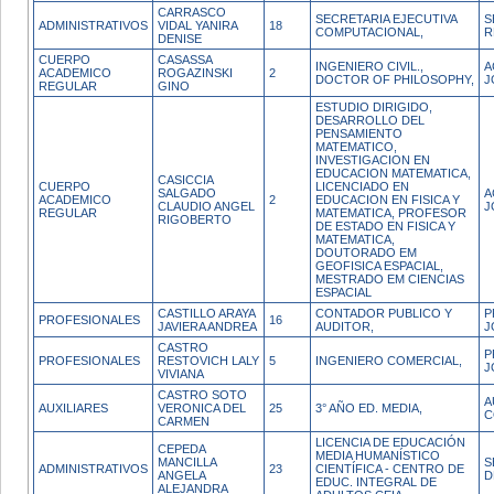
CARRASCO
SECRETARIA EJECUTIVA
S
ADMINISTRATIVOS
VIDAL YANIRA
18
COMPUTACIONAL,
R
DENISE
CUERPO
CASASSA
INGENIERO CIVIL.,
A
ACADEMICO
ROGAZINSKI
2
DOCTOR OF PHILOSOPHY,
J
REGULAR
GINO
ESTUDIO DIRIGIDO,
DESARROLLO DEL
PENSAMIENTO
MATEMATICO,
INVESTIGACION EN
EDUCACION MATEMATICA,
CASICCIA
CUERPO
LICENCIADO EN
SALGADO
A
ACADEMICO
2
EDUCACION EN FISICA Y
CLAUDIO ANGEL
J
REGULAR
MATEMATICA, PROFESOR
RIGOBERTO
DE ESTADO EN FISICA Y
MATEMATICA,
DOUTORADO EM
GEOFISICA ESPACIAL,
MESTRADO EM CIENCIAS
ESPACIAL
CASTILLO ARAYA
CONTADOR PUBLICO Y
P
PROFESIONALES
16
JAVIERA ANDREA
AUDITOR,
J
CASTRO
P
PROFESIONALES
RESTOVICH LALY
5
INGENIERO COMERCIAL,
J
VIVIANA
CASTRO SOTO
A
AUXILIARES
VERONICA DEL
25
3° AÑO ED. MEDIA,
C
CARMEN
LICENCIA DE EDUCACIÓN
CEPEDA
MEDIA HUMANÍSTICO
MANCILLA
S
ADMINISTRATIVOS
23
CIENTÍFICA - CENTRO DE
ANGELA
D
EDUC. INTEGRAL DE
ALEJANDRA