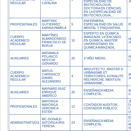
ESPECIALIDAD DE
J
REGULAR
CATALINA
BIOTECNOLOGIA,
DOCTORA EN CIENCIAS,
EN LA ESPECIALIDAD DE
BIOTECNOLOGIA.,
MARTINIC
ENFERMERA,
PROFESIONALES
GUTIERREZ
5
ESPECIALIDAD EN SALUD
P
KARINA PAMELA
MENTAL Y PSIQUIATRIA,
EXPERTO EN QUIMICA
MARTÍNEZ
CUERPO
AVANZADA, LICENCIADO
ALBARDONEDO
A
ACADEMICO
10
EN QUIMICA, MASTER
FRANCISCO DE
J
REGULAR
UNIVERSITARIO EN
BORJA
QUIMICA AVANZADA,
MATAMALA
POLANCO
A
AUXILIARES
20
1º AÑO MEDIO,
NESTOR
C
GERARDO
ARQUITECTO, MASTER D
MATUS
CUERPO
URBANISME ET
CARRASCO
A
ACADEMICO
4
TERRITOIRES, A FINALITE
DANIEL
J
REGULAR
RECHERCHE, MENTION
ALEJANDRO
URBANISME.,
MAYNARD RUIZ
ENSEÑANZA MEDIA
A
AUXILIARES
ENRIQUE
25
COMPLETA,
C
AMERICO
MAYORGA
J
MAYORGA
CONTADOR AUDITOR,
D
PROFESIONALES
12
VERONICA
CONTADOR PUBLICO,
C
ESTER
U
E
MC-DONALD
ENSEÑANZA MEDIA
C
ADMINISTRATIVOS
ASTORGA IRIS
23
COMPLETA,
M
TERESA
V