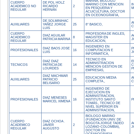
MARINA, BIOLOGO
CUERPO
DE POL HOLZ
MARINO CON MENCION
I
ACADEMICO NO
RICARDO
2
EN PESQUERIA Y
M
REGULAR
HERNÁN
ACUICULTURA, DOCTOR
EN OCEONOGRAFIA,
DE SOLMINIHAC
A
AUXILIARES
YAÑEZ JORGE
25
8° BASICO,
C
LUIS
CUERPO
PROFESORA DE INGLES,
DIAZ AGUILAR
A
ACADEMICO
8
MAGISTER EN
PATRICIA MARINA
J
REGULAR
EDUCACION,
INGENIERO EN
DIAZ BAOS JOSE
P
PROFESIONALES
16
COMPUTACION E
LUIS
J
INFORMATICA,
TECNICO EN
DIAZ DIAZ
E
ADMINISTRACION
TECNICOS
PATRICIA DE
14
C
MENCION GESTION DE
LOURDES
P
EMPRESAS,
DIAZ MACHMAR
EDUCACION MEDIA
A
AUXILIARES
PATRICIO
25
COMPLETA.,
C
BELISARIO
INGENIERO DE
EJECUCION EN
ADMINISTRACION,
DIAZ MENESES
PROFESIONALES
16
INSTITUTO SANTO
P
MARICEL XIMENA
TOMÁS., TECNICO DE
NIVEL SUPERIOR EN
ADMINISTRACION,
BIOLOGO MARINO
(FUNDACION UNIV. DE
CUERPO
DIAZ OCHOA .
BOGOTA JORGE TADEO
A
ACADEMICO
JAVIER
2
LOZANO-COLOMBIA),
J
REGULAR
AUGUSTO
DOCTOR EN
OCEANOGRAFIA,