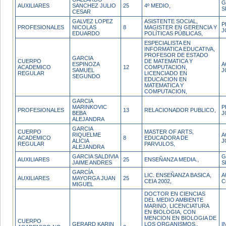
G
AUXILIARES
SANCHEZ JULIO
25
4º MEDIO,
S
CESAR
GALVEZ LOPEZ
ASISTENTE SOCIAL,
P
PROFESIONALES
NICOLAS
8
MAGISTER EN GERENCIA Y
J
EDUARDO
POLÍTICAS PÚBLICAS,
ESPECIALISTA EN
INFORMATICA EDUCATIVA,
PROFESOR DE ESTADO
GARCIA
CUERPO
DE MATEMATICA Y
ESPINOZA
A
ACADEMICO
12
COMPUTACION,
SAMUEL
J
REGULAR
LICENCIADO EN
SEGUNDO
EDUCACION EN
MATEMATICA Y
COMPUTACION,
GARCIA
MARINKOVIC
P
PROFESIONALES
13
RELACIONADOR PUBLICO,
BEBA
J
ALEJANDRA
GARCIA
CUERPO
MASTER OF ARTS,
RIQUELME
A
ACADEMICO
8
EDUCADORA DE
ALICIA
J
REGULAR
PARVULOS,
ALEJANDRA
GARCIA SALDIVIA
G
AUXILIARES
25
ENSEÑANZA MEDIA.,
JAIME ANDRES
S
GARCÍA
LIC. ENSEÑANZA BASICA,
A
AUXILIARES
MAYORGA JUAN
25
CEIA 2002,
C
MIGUEL
DOCTOR EN CIENCIAS
DEL MEDIO AMBIENTE
MARINO, LICENCIATURA
EN BIOLOGIA, CON
MENCION EN BIOLOGIA DE
CUERPO
GERARD KARIN
LOS ORGANISMOS.,
I