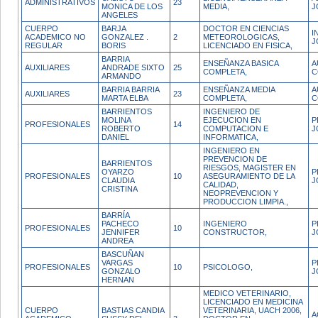
ADMINISTRATIVOS
23
MONICA DE LOS
MEDIA,
J
ANGELES
CUERPO
BARJA
DOCTOR EN CIENCIAS
I
ACADEMICO NO
GONZALEZ .
2
METEOROLOGICAS,
J
REGULAR
BORIS
LICENCIADO EN FISICA,
BARRIA
ENSEÑANZA BASICA
A
AUXILIARES
ANDRADE SIXTO
25
COMPLETA,
C
ARMANDO
BARRIA BARRIA
ENSEÑANZA MEDIA
A
AUXILIARES
23
MARTA ELBA
COMPLETA,
C
BARRIENTOS
INGENIERO DE
MOLINA
EJECUCION EN
P
PROFESIONALES
14
ROBERTO
COMPUTACION E
J
DANIEL
INFORMATICA,
INGENIERO EN
PREVENCION DE
BARRIENTOS
RIESGOS, MAGISTER EN
OYARZO
P
PROFESIONALES
10
ASEGURAMIENTO DE LA
CLAUDIA
J
CALIDAD,
CRISTINA
NEOPREVENCION Y
PRODUCCION LIMPIA.,
BARRÍA
PACHECO
INGENIERO
P
PROFESIONALES
10
JENNIFER
CONSTRUCTOR,
J
ANDREA
BASCUÑAN
VARGAS
P
PROFESIONALES
10
PSICOLOGO,
GONZALO
J
HERNAN
MEDICO VETERINARIO,
LICENCIADO EN MEDICINA
CUERPO
BASTIAS CANDIA
VETERINARIA, UACH 2006,
A