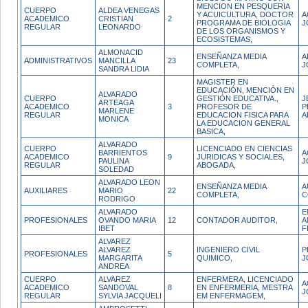
MENCION EN PESQUERIA
CUERPO
ALDEA VENEGAS
Y ACUICULTURA, DOCTOR
A
ACADEMICO
CRISTIAN
2
PROGRAMA DE BIOLOGIA
J
REGULAR
LEONARDO
DE LOS ORGANISMOS Y
ECOSISTEMAS,
ALMONACID
ENSEÑANZA MEDIA
A
ADMINISTRATIVOS
MANCILLA
23
COMPLETA,
J
SANDRA LIDIA
MAGISTER EN
EDUCACIÓN, MENCIÓN EN
ALVARADO
CUERPO
GESTIÓN EDUCATIVA.,
J
ARTEAGA
ACADEMICO
3
PROFESOR DE
P
MARLENE
REGULAR
EDUCACION FISICA PARA
A
MONICA
LA EDUCACION GENERAL
BASICA,
ALVARADO
CUERPO
LICENCIADO EN CIENCIAS
BARRIENTOS
A
ACADEMICO
9
JURIDICAS Y SOCIALES,
PAULINA
J
REGULAR
ABOGADA,
SOLEDAD
ALVARADO LEON
ENSEÑANZA MEDIA
A
AUXILIARES
MARIO
22
COMPLETA,
C
RODRIGO
ALVARADO
E
PROFESIONALES
OVANDO MARIA
12
CONTADOR AUDITOR,
A
IBET
F
ALVAREZ
ALVAREZ
INGENIERO CIVIL
P
PROFESIONALES
5
MARGARITA
QUIMICO,
J
ANDREA
CUERPO
ALVAREZ
ENFERMERA, LICENCIADO
A
ACADEMICO
SANDOVAL
8
EN ENFERMERIA, MESTRA
J
REGULAR
SYLVIA JACQUELI
EM ENFERMAGEM,