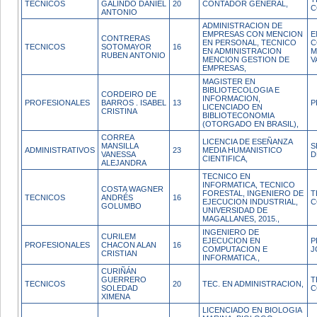
TECNICOS
GALINDO DANIEL
20
CONTADOR GENERAL,
C
ANTONIO
ADMINISTRACION DE
EMPRESAS CON MENCION
E
CONTRERAS
EN PERSONAL, TECNICO
C
TECNICOS
SOTOMAYOR
16
EN ADMINISTRACION
M
RUBEN ANTONIO
MENCION GESTION DE
V
EMPRESAS,
MAGISTER EN
BIBLIOTECOLOGIA E
CORDEIRO DE
INFORMACION,
PROFESIONALES
BARROS . ISABEL
13
P
LICENCIADO EN
CRISTINA
BIBLIOTECONOMIA
(OTORGADO EN BRASIL),
CORREA
LICENCIA DE ESEÑANZA
MANSILLA
S
ADMINISTRATIVOS
23
MEDIA HUMANISTICO
VANESSA
D
CIENTIFICA,
ALEJANDRA
TECNICO EN
INFORMATICA, TECNICO
COSTA WAGNER
FORESTAL, INGENIERO DE
T
TECNICOS
ANDRÉS
16
EJECUCION INDUSTRIAL,
C
GOLUMBO
UNIVERSIDAD DE
MAGALLANES, 2015.,
INGENIERO DE
CURILEM
EJECUCION EN
P
PROFESIONALES
CHACON ALAN
16
COMPUTACION E
J
CRISTIAN
INFORMATICA.,
CURIÑÁN
GUERRERO
T
TECNICOS
20
TEC. EN ADMINISTRACION,
SOLEDAD
C
XIMENA
LICENCIADO EN BIOLOGIA