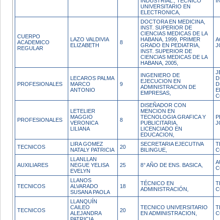
INDUSTRIAL., TECNICO
I
UNIVERSITARIO EN
ELECTRONICA,
DOCTORA EN MEDICINA,
INST. SUPERIOR DE
CIENCIAS MEDICAS DE LA
CUERPO
LAZO VALDIVIA
HABANA, 1999, PRIMER
A
ACADEMICO
8
ELIZABETH
GRADO EN PEDIATRIA,
J
REGULAR
INST. SUPERIOR DE
CIENCIAS MEDICAS DE LA
HABANA, 2005,
J
INGENIERO DE
LECAROS PALMA
D
EJECUCION EN
PROFESIONALES
MARCO
9
D
ADMINISTRACION DE
ANTONIO
E
EMPRESAS,
C
DISEÑADOR CON
LETELIER
MENCION EN
MAGGIO
TECNOLOGIA GRAFICA Y
P
PROFESIONALES
8
VERONICA
PUBLICITARIA,
J
LILIANA
LICENCIADO EN
EDUCACION,
LIRA GOMEZ
SECRETARIA EJECUTIVA
T
TECNICOS
20
NATALY PATRICIA
BILINGUE,
C
LLANLLAN
A
AUXILIARES
NEGUE YELISA
25
8° AÑO DE ENS. BASICA,
C
EVELYN
LLANOS
TÉCNICO EN
T
TECNICOS
ALVARADO
18
ADMINISTRACIÓN,
C
SUSANA PAOLA
LLANQUÍN
CAILEO
TECNICO UNIVERSITARIO
T
TECNICOS
20
ALEJANDRA
EN ADMINISTRACION,
C
PATRICIA