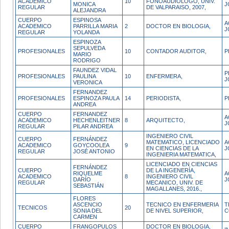
ACADEMICO
10
FONOAUDIOLOGO, UNIV.
MONICA
J
REGULAR
DE VALPARAISO, 2007,
ALEJANDRA
CUERPO
ESPINOSA
A
ACADEMICO
PARRILLA MARIA
2
DOCTOR EN BIOLOGIA,
J
REGULAR
YOLANDA
ESPINOZA
SEPULVEDA
PROFESIONALES
10
CONTADOR AUDITOR,
P
MARIO
RODRIGO
FAUNDEZ VIDAL
P
PROFESIONALES
PAULINA
10
ENFERMERA,
J
VERONICA
FERNANDEZ
PROFESIONALES
ESPINOZA PAULA
14
PERIODISTA,
P
ANDREA
CUERPO
FERNANDEZ
A
ACADEMICO
HECHENLEITNER
8
ARQUITECTO,
J
REGULAR
PILAR ANDREA
INGENIERO CIVIL
CUERPO
FERNÁNDEZ
MATEMATICO, LICENCIADO
A
ACADEMICO
GOYCOOLEA
9
EN CIENCIAS DE LA
J
REGULAR
JOSÉ ANTONIO
INGENIERIA MATEMATICA,
LICENCIADO EN CIENCIAS
FERNÁNDEZ
CUERPO
DE LA INGENERÍA,
RIQUELME
A
ACADEMICO
8
INGENIERO CIVIL
DARÍO
J
REGULAR
MECANICO, UNIV. DE
SEBASTIÁN
MAGALLANES, 2016.,
FLORES
ASCENCIO
TECNICO EN ENFERMERIA
T
TECNICOS
20
SONIA DEL
DE NIVEL SUPERIOR,
C
CARMEN
CUERPO
FRANGOPULOS
DOCTOR EN BIOLOGIA,