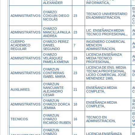
ALEXANDER
INFORMATICA,
E
OYARZO
T
TECNICO UNIVERSITARIO
ADMINISTRATIVOS
COIGUIN DIEGO
23
A
EN ADMINISTRACION,
NICOLÁS
C
C
OYARZO
LIC. ENSEÑANZA MEDIA
A
ADMINISTRATIVOS
MANCILLA PAULA
23
TECNICO PROFESIONAL.,
J
ANDREA
CUERPO
OYARZO PEREZ
INGENIERO COMERCIAL
A
ACADEMICO
DANIEL
7
MENCION
J
REGULAR
SEGUNDO
ADMINISTRACION,
OYARZO
LICENCIA ENSEÑANZA
A
ADMINISTRATIVOS
VELÁSQUEZ
23
MEDIA TECNICO
J
PAMELA XIMENA
PROFESIONAL,
LICENCIA DE ENS. MEDIA
OYARZUN
TECNICA PROFESIONAL,
S
ADMINISTRATIVOS
CONTRERAS
23
LICEO COMERCIAL JOSÉ
D
ISABEL MARIA
MENENDEZ 1985,
OYARZUN
NANCUANTE
ENSEÑANZA MEDIA
A
AUXILIARES
21
ALEJANDRO
COMPLETA,
C
CESAR
OYARZUN
S
ENSEÑANZA MEDIA
ADMINISTRATIVOS
OYARZO DORCA
18
R
COMPLETA,
JEMIMA
F
E
OYARZUN
TECNICO EN
C
TECNICOS
OYARZO
16
ADMINISTRACION,
M
RICARDO RUBEN
V
OYARZUN
OYARZO
LICENCIA ENSEÑANZA
E