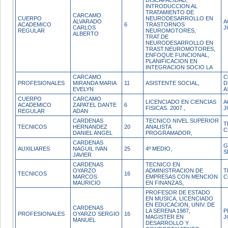
DISCAPACIDAD,
INTRODUCCION AL
TRATAMIENTO DE
CARCAMO
CUERPO
NEURODESARROLLO EN
ALVARADO
A
ACADEMICO
6
TRASTORNOS
CARLOS
J
REGULAR
NEUROMOTORES,
ALBERTO
TRAT.DE
NEURODESARROLLO EN
TRAST.NEUROMOTORES,
ENFOQUE FUNCIONAL,
PLANIFICACION EN
INTEGRACION SOCIO LA
CARCAMO
C
PROFESIONALES
MIRANDA MARIA
11
ASISTENTE SOCIAL,
D
EVELYN
A
CUERPO
CARCAMO
LICENCIADO EN CIENCIAS
A
ACADEMICO
ZAPATEL DANTE
6
FISICAS. 2007.,
J
REGULAR
ADAN
CARDENAS
TECNICO NIVEL SUPERIOR
T
TECNICOS
HERNANDEZ
20
ANALISTA
C
DANIEL ANGEL
PROGRAMADOR,
CARDENAS
G
AUXILIARES
NAGUIL IVAN
25
4º MEDIO,
S
JAVIER
CARDENAS
TECNICO EN
OYARZO
ADMINISTRACION DE
T
TECNICOS
16
MARCOS
EMPRESAS CON MENCION
C
MAURICIO
EN FINANZAS,
PROFESOR DE ESTADO
EN MUSICA, LICENCIADO
EN EDUCACION, UNIV. DE
CARDENAS
LA SERENA 1987,
P
PROFESIONALES
OYARZO SERGIO
16
MAGISTER EN
J
MANUEL
DESARROLLO Y