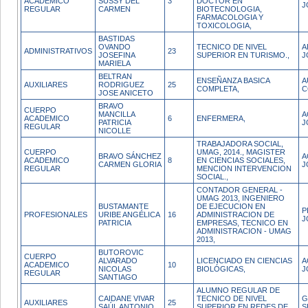
ACADEMICO
SUSSY DEL
3
DOCTOR EN
J
REGULAR
CARMEN
BIOTECNOLOGIA,
FARMACOLOGIA Y
TOXICOLOGIA,
BASTIDAS
OVANDO
TECNICO DE NIVEL
A
ADMINISTRATIVOS
23
JOSEFINA
SUPERIOR EN TURISMO.,
J
MARIELA
BELTRAN
ENSEÑANZA BASICA
A
AUXILIARES
RODRIGUEZ
25
COMPLETA,
C
JOSE ANICETO
BRAVO
CUERPO
MANCILLA
A
ACADEMICO
6
ENFERMERA,
PATRICIA
J
REGULAR
NICOLLE
TRABAJADORA SOCIAL,
CUERPO
UMAG, 2014., MAGISTER
BRAVO SÁNCHEZ
A
ACADEMICO
8
EN CIENCIAS SOCIALES,
CARMEN GLORIA
J
REGULAR
MENCION INTERVENCION
SOCIAL.,
CONTADOR GENERAL -
UMAG 2013, INGENIERO
BUSTAMANTE
DE EJECUCION EN
P
PROFESIONALES
URIBE ANGÉLICA
16
ADMINISTRACION DE
J
PATRICIA
EMPRESAS, TECNICO EN
ADMINISTRACION - UMAG
2013,
BUTOROVIC
CUERPO
ALVARADO
LICENCIADO EN CIENCIAS
A
ACADEMICO
10
NICOLAS
BIOLÓGICAS,
J
REGULAR
SANTIAGO
ALUMNO REGULAR DE
CAIDANE VIVAR
TECNICO DE NIVEL
G
AUXILIARES
25
SAÚL ANTONIO
SUPERIOR EN REDES DE
S