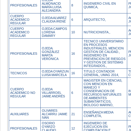
OJEDA
ALMONACID
INGENIERO CIVIL EN
P
PROFESIONALES
8
MARÍA LUISA
QUIMICA,
J
ALEJANDRA
CUERPO
OJEDA ALVAREZ
A
ACADEMICO
6
ARQUITECTO,
CLAUDIA IRENE
J
REGULAR
CUERPO
OJEDA CAMPOS
A
ACADEMICO
LORENA
10
NUTRICIONISTA.,
J
REGULAR
DAMARY
TECNICO UNIVERSITARIO
EN PROCESOS
OJEDA
INDUSTRIALES, MENCION
GONZÁLEZ
GESTION DE CALIDAD.,
P
PROFESIONALES
16
MARTA
INGENIERO EN
J
VERÓNICA
PREVENCION DE RIESGOS
Y GESTION DE SISTEMAS
INTEGRADOS.,
OJEDA OYARZUN
TITULO CONTADOR
T
TECNICOS
16
LUISA MARCELA
GENERAL, UMAG 2014,
C
MAGISTER EN CIENCIAS,
CON MENCION EN
MANEJO Y
CUERPO
OJEDA
CONSERVACION DE
I
ACADEMICO NO
VILLARROEL
6
RECURSOS NATURALES
M
REGULAR
JAIME ANDRÉS
DE AMBIENTES
SUBANTARTICOS,
BIOLOGO MARINO,
OLIVARES
ENSEÑANZA MEDIA
A
AUXILIARES
ALCARRU JAIME
21
COMPLETA,
C
IVAN
OSORIO
INGENIERO DE
OYARZO
EJECUCION EN
P
PROFESIONALES
12
CLAUDIO
COMPUTACION E
J