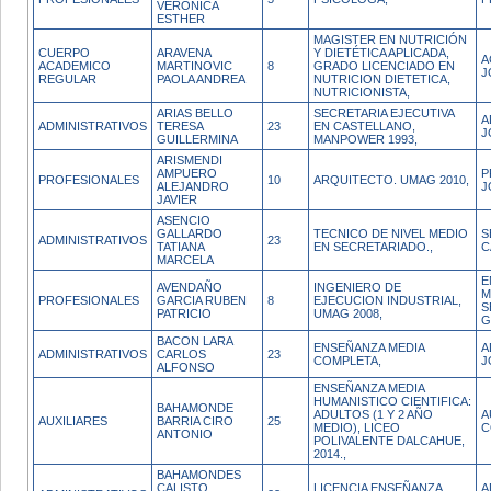
VERONICA
ESTHER
MAGISTER EN NUTRICIÓN
CUERPO
ARAVENA
Y DIETÉTICA APLICADA,
A
ACADEMICO
MARTINOVIC
8
GRADO LICENCIADO EN
J
REGULAR
PAOLA ANDREA
NUTRICION DIETETICA,
NUTRICIONISTA,
ARIAS BELLO
SECRETARIA EJECUTIVA
A
ADMINISTRATIVOS
TERESA
23
EN CASTELLANO,
J
GUILLERMINA
MANPOWER 1993,
ARISMENDI
AMPUERO
P
PROFESIONALES
10
ARQUITECTO. UMAG 2010,
ALEJANDRO
J
JAVIER
ASENCIO
GALLARDO
TECNICO DE NIVEL MEDIO
S
ADMINISTRATIVOS
23
TATIANA
EN SECRETARIADO.,
C
MARCELA
E
AVENDAÑO
INGENIERO DE
M
PROFESIONALES
GARCIA RUBEN
8
EJECUCION INDUSTRIAL,
S
PATRICIO
UMAG 2008,
G
BACON LARA
ENSEÑANZA MEDIA
A
ADMINISTRATIVOS
CARLOS
23
COMPLETA,
J
ALFONSO
ENSEÑANZA MEDIA
HUMANISTICO CIENTIFICA:
BAHAMONDE
ADULTOS (1 Y 2 AÑO
A
AUXILIARES
BARRIA CIRO
25
MEDIO), LICEO
C
ANTONIO
POLIVALENTE DALCAHUE,
2014.,
BAHAMONDES
CALISTO
LICENCIA ENSEÑANZA
A