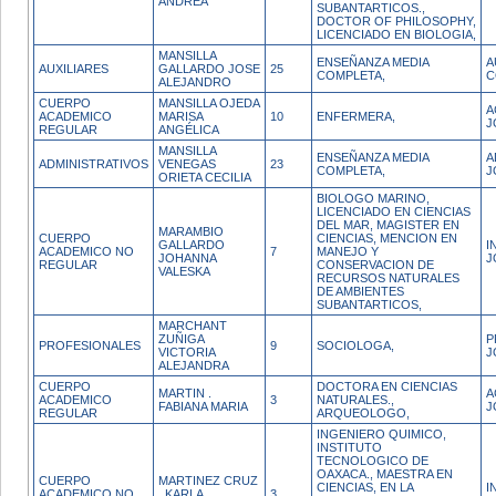
ANDREA
SUBANTARTICOS.,
DOCTOR OF PHILOSOPHY,
LICENCIADO EN BIOLOGIA,
MANSILLA
ENSEÑANZA MEDIA
A
AUXILIARES
GALLARDO JOSE
25
COMPLETA,
C
ALEJANDRO
CUERPO
MANSILLA OJEDA
A
ACADEMICO
MARISA
10
ENFERMERA,
J
REGULAR
ANGÉLICA
MANSILLA
ENSEÑANZA MEDIA
A
ADMINISTRATIVOS
VENEGAS
23
COMPLETA,
J
ORIETA CECILIA
BIOLOGO MARINO,
LICENCIADO EN CIENCIAS
DEL MAR, MAGISTER EN
MARAMBIO
CUERPO
CIENCIAS, MENCION EN
GALLARDO
I
ACADEMICO NO
7
MANEJO Y
JOHANNA
J
REGULAR
CONSERVACION DE
VALESKA
RECURSOS NATURALES
DE AMBIENTES
SUBANTARTICOS,
MARCHANT
ZUÑIGA
P
PROFESIONALES
9
SOCIOLOGA,
VICTORIA
J
ALEJANDRA
CUERPO
DOCTORA EN CIENCIAS
MARTIN .
A
ACADEMICO
3
NATURALES.,
FABIANA MARIA
J
REGULAR
ARQUEOLOGO,
INGENIERO QUIMICO,
INSTITUTO
TECNOLOGICO DE
OAXACA., MAESTRA EN
CUERPO
MARTINEZ CRUZ
CIENCIAS, EN LA
I
ACADEMICO NO
. KARLA
3