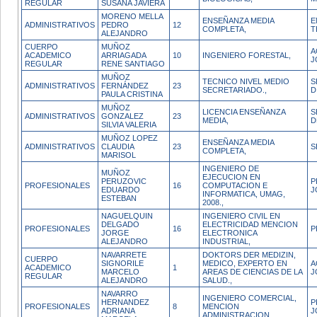
REGULAR
SUSANA JAVIERA
MORENO MELLA
ENSEÑANZA MEDIA
E
ADMINISTRATIVOS
PEDRO
12
COMPLETA,
T
ALEJANDRO
CUERPO
MUÑOZ
A
ACADEMICO
ARRIAGADA
10
INGENIERO FORESTAL,
J
REGULAR
RENE SANTIAGO
MUÑOZ
TECNICO NIVEL MEDIO
S
ADMINISTRATIVOS
FERNÁNDEZ
23
SECRETARIADO.,
D
PAULA CRISTINA
MUÑOZ
LICENCIA ENSEÑANZA
S
ADMINISTRATIVOS
GONZALEZ
23
MEDIA,
D
SILVIA VALERIA
MUÑOZ LOPEZ
ENSEÑANZA MEDIA
ADMINISTRATIVOS
CLAUDIA
23
S
COMPLETA,
MARISOL
INGENIERO DE
MUÑOZ
EJECUCION EN
PERUZOVIC
P
PROFESIONALES
16
COMPUTACION E
EDUARDO
J
INFORMATICA, UMAG,
ESTEBAN
2008.,
NAGUELQUIN
INGENIERO CIVIL EN
DELGADO
ELECTRICIDAD MENCION
PROFESIONALES
16
P
JORGE
ELECTRONICA
ALEJANDRO
INDUSTRIAL,
NAVARRETE
DOKTORS DER MEDIZIN,
CUERPO
SIGNORILE
MEDICO, EXPERTO EN
A
ACADEMICO
1
MARCELO
AREAS DE CIENCIAS DE LA
J
REGULAR
ALEJANDRO
SALUD.,
NAVARRO
INGENIERO COMERCIAL,
HERNANDEZ
P
PROFESIONALES
8
MENCION
ADRIANA
J
ADMINISTRACION.,