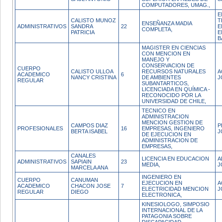
COMPUTADORES, UMAG.,
E
CALISTO MUNOZ
T
ENSEÑANZA MADIA
ADMINISTRATIVOS
SANDRA
22
E
COMPLETA,
PATRICIA
E
B
MAGISTER EN CIENCIAS
CON MENCION EN
MANEJO Y
CONSERVACION DE
CUERPO
CALISTO ULLOA
RECURSOS NATURALES
A
ACADEMICO
6
NANCY CRISTINA
DE AMBIENTES
J
REGULAR
SUBANTARTICOS,
LICENCIADA EN QUÍMICA -
RECONOCIDO POR LA
UNIVERSIDAD DE CHILE,
TECNICO EN
ADMINISTRACION
MENCION GESTION DE
CAMPOS DIAZ
P
PROFESIONALES
16
EMPRESAS, INGENIERO
BERTA ISABEL
J
DE EJECUCION EN
ADMINISTRACION DE
EMPRESAS,
CANALES
LICENCIA EN EDUCACION
A
ADMINISTRATIVOS
SAPIAIN
23
MEDIA,
J
MARCELA ANA
INGENIERO EN
CUERPO
CANUMAN
EJECUCION EN
A
ACADEMICO
CHACON JOSE
7
ELECTRICIDAD MENCION
J
REGULAR
DIEGO
ELECTRONICA,
KINESIOLOGO, SIMPOSIO
INTERNACIONAL DE LA
PATAGONIA SOBRE