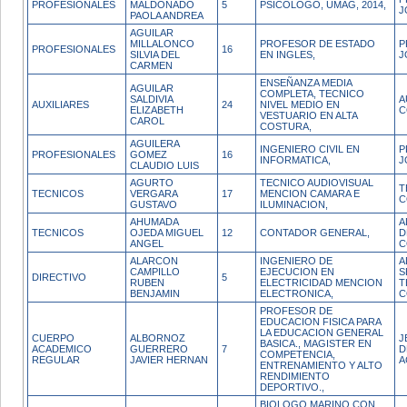
PROFESIONALES
MALDONADO
5
PSICOLOGO, UMAG, 2014,
J
PAOLA ANDREA
AGUILAR
MILLALONCO
PROFESOR DE ESTADO
P
PROFESIONALES
16
SILVIA DEL
EN INGLES,
J
CARMEN
ENSEÑANZA MEDIA
AGUILAR
COMPLETA, TECNICO
SALDIVIA
A
AUXILIARES
24
NIVEL MEDIO EN
ELIZABETH
C
VESTUARIO EN ALTA
CAROL
COSTURA,
AGUILERA
INGENIERO CIVIL EN
P
PROFESIONALES
GOMEZ
16
INFORMATICA,
J
CLAUDIO LUIS
AGURTO
TECNICO AUDIOVISUAL
T
TECNICOS
VERGARA
17
MENCION CAMARA E
C
GUSTAVO
ILUMINACION,
AHUMADA
A
TECNICOS
OJEDA MIGUEL
12
CONTADOR GENERAL,
D
ANGEL
C
ALARCON
INGENIERO DE
A
CAMPILLO
EJECUCION EN
S
DIRECTIVO
5
RUBEN
ELECTRICIDAD MENCION
T
BENJAMIN
ELECTRONICA,
C
PROFESOR DE
EDUCACION FISICA PARA
LA EDUCACION GENERAL
CUERPO
ALBORNOZ
J
BASICA., MAGISTER EN
ACADEMICO
GUERRERO
7
D
COMPETENCIA,
REGULAR
JAVIER HERNAN
A
ENTRENAMIENTO Y ALTO
RENDIMIENTO
DEPORTIVO.,
BIOLOGO MARINO CON