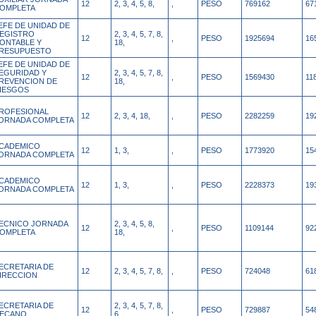
12
2, 3, 4, 5, 8,
,
PESO
769162
67
OMPLETA
EFE DE UNIDAD DE
EGISTRO
2, 3, 4, 5, 7, 8,
12
,
PESO
1925694
16
ONTABLE Y
18,
RESUPUESTO
EFE DE UNIDAD DE
EGURIDAD Y
2, 3, 4, 5, 7, 8,
12
,
PESO
1569430
11
REVENCION DE
18,
IESGOS
ROFESIONAL
12
2, 3, 4, 18,
,
PESO
2282259
19
ORNADA COMPLETA
CADEMICO
12
1, 3,
,
PESO
1773920
15
ORNADA COMPLETA
CADEMICO
12
1, 3,
,
PESO
2228373
19
ORNADA COMPLETA
ECNICO JORNADA
2, 3, 4, 5, 8,
12
,
PESO
1109144
92
OMPLETA
18,
ECRETARIA DE
12
2, 3, 4, 5, 7, 8,
,
PESO
724048
61
IRECCION
ECRETARIA DE
2, 3, 4, 5, 7, 8,
12
,
PESO
729887
54
ECANO
6