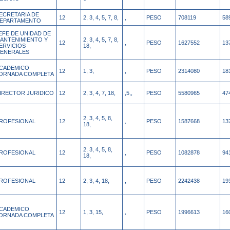
ECRETARIA DE
12
2, 3, 4, 5, 7, 8,
,
PESO
708119
58
EPARTAMENTO
EFE DE UNIDAD DE
ANTENIMIENTO Y
2, 3, 4, 5, 7, 8,
12
,
PESO
1627552
13
ERVICIOS
18,
ENERALES
CADEMICO
12
1, 3,
,
PESO
2314080
18
ORNADA COMPLETA
IRECTOR JURIDICO
12
2, 3, 4, 7, 18,
,5,,
PESO
5580965
47
2, 3, 4, 5, 8,
ROFESIONAL
12
,
PESO
1587668
13
18,
2, 3, 4, 5, 8,
ROFESIONAL
12
,
PESO
1082878
94
18,
ROFESIONAL
12
2, 3, 4, 18,
,
PESO
2242438
19
CADEMICO
12
1, 3, 15,
,
PESO
1996613
16
ORNADA COMPLETA