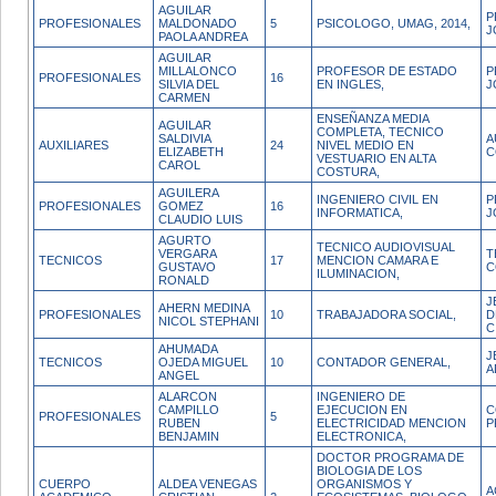
AGUILAR
P
PROFESIONALES
MALDONADO
5
PSICOLOGO, UMAG, 2014,
J
PAOLA ANDREA
AGUILAR
MILLALONCO
PROFESOR DE ESTADO
P
PROFESIONALES
16
SILVIA DEL
EN INGLES,
J
CARMEN
ENSEÑANZA MEDIA
AGUILAR
COMPLETA, TECNICO
SALDIVIA
A
AUXILIARES
24
NIVEL MEDIO EN
ELIZABETH
C
VESTUARIO EN ALTA
CAROL
COSTURA,
AGUILERA
INGENIERO CIVIL EN
P
PROFESIONALES
GOMEZ
16
INFORMATICA,
J
CLAUDIO LUIS
AGURTO
TECNICO AUDIOVISUAL
VERGARA
T
TECNICOS
17
MENCION CAMARA E
GUSTAVO
C
ILUMINACION,
RONALD
J
AHERN MEDINA
PROFESIONALES
10
TRABAJADORA SOCIAL,
D
NICOL STEPHANI
C
AHUMADA
J
TECNICOS
OJEDA MIGUEL
10
CONTADOR GENERAL,
A
ANGEL
ALARCON
INGENIERO DE
CAMPILLO
EJECUCION EN
C
PROFESIONALES
5
RUBEN
ELECTRICIDAD MENCION
P
BENJAMIN
ELECTRONICA,
DOCTOR PROGRAMA DE
BIOLOGIA DE LOS
CUERPO
ALDEA VENEGAS
ORGANISMOS Y
A