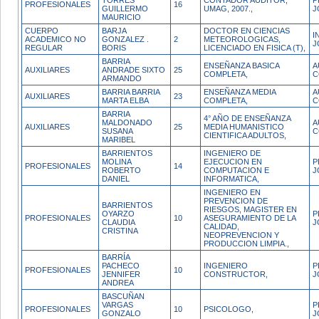
TORRES
CONTADOR AUDITOR,
P
PROFESIONALES
16
GUILLERMO
UMAG, 2007.,
J
MAURICIO
CUERPO
BARJA
DOCTOR EN CIENCIAS
I
ACADEMICO NO
GONZALEZ .
2
METEOROLOGICAS,
J
REGULAR
BORIS
LICENCIADO EN FISICA (T),
BARRIA
ENSEÑANZA BASICA
A
AUXILIARES
ANDRADE SIXTO
25
COMPLETA,
C
ARMANDO
BARRIA BARRIA
ENSEÑANZA MEDIA
A
AUXILIARES
23
MARTA ELBA
COMPLETA,
C
BARRIA
4° AÑO DE ENSEÑANZA
MALDONADO
A
AUXILIARES
25
MEDIA HUMANISTICO
SUSANA
C
CIENTIFICA ADULTOS,
MARIBEL
BARRIENTOS
INGENIERO DE
MOLINA
EJECUCION EN
P
PROFESIONALES
14
ROBERTO
COMPUTACION E
J
DANIEL
INFORMATICA,
INGENIERO EN
PREVENCION DE
BARRIENTOS
RIESGOS, MAGISTER EN
OYARZO
P
PROFESIONALES
10
ASEGURAMIENTO DE LA
CLAUDIA
J
CALIDAD,
CRISTINA
NEOPREVENCION Y
PRODUCCION LIMPIA.,
BARRÍA
PACHECO
INGENIERO
P
PROFESIONALES
10
JENNIFER
CONSTRUCTOR,
J
ANDREA
BASCUÑAN
VARGAS
P
PROFESIONALES
10
PSICOLOGO,
GONZALO
J