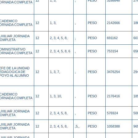
12
1, 3,
,
PESO
3288848
27
ORNADA COMPLETA
CADEMICO
12
1, 3,
,
PESO
2142666
18
ORNADA COMPLETA
UXILIAR JORNADA
12
2, 3, 4, 5, 8,
,
PESO
691162
60
OMPLETA
DMINISTRATIVO
12
2, 3, 4, 5, 8, 6
,
PESO
753154
65
ORNADA COMPLETA
EFE DE LA UNIDAD
EDAGOGICA DE
12
1, 3, 7,
,
PESO
3476254
29
POYO AL ALUMNO
CADEMICO
12
1, 3, 10,
,
PESO
2176416
18
ORNADA COMPLETA
UXILIAR JORNADA
12
2, 3, 4, 5, 8,
,
PESO
576924
50
OMPLETA
UXILIAR JORNADA
12
2, 3, 4, 5, 8,
,5,,
PESO
1058388
96
OMPLETA
UXILIAR JORNADA