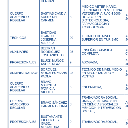
HERNAN
MEDICO VETERINARIO,
LICENCIADO EN MEDICINA
CUERPO
BASTIAS CANDIA
VETERINARIA, UACH 2006,
A
ACADEMICO
SUSSY DEL
3
DOCTOR EN
J
REGULAR
CARMEN
BIOTECNOLOGIA,
FARMACOLOGIA Y
TOXICOLOGIA,
BASTIDAS
OVANDO
TECNICO DE NIVEL
A
TECNICOS
20
JOSEFINA
SUPERIOR EN TURISMO.,
J
MARIELA
BELTRAN
ENSEÑANZA BASICA
A
AUXILIARES
RODRIGUEZ
25
COMPLETA,
C
JOSE ANICETO
BLUCK MUÑOZ
P
PROFESIONALES
9
ABOGADA,
ANDREA PAZ
J
BORQUEZ
TECNICO DE NIVEL MEDIO
A
ADMINISTRATIVOS
MORALES YASNA
23
EN SECRETARIADO Y
J
PAOLA
VENTAS.,
BRAVO
CUERPO
MANCILLA
A
ACADEMICO
6
ENFERMERA,
PATRICIA
J
REGULAR
NICOLLE
TRABAJADORA SOCIAL,
CUERPO
UMAG, 2014., MAGISTER
BRAVO SÁNCHEZ
A
ACADEMICO
8
EN CIENCIAS SOCIALES,
CARMEN GLORIA
J
REGULAR
MENCION INTERVENCION
SOCIAL.,
BUSTAMANTE
CIFUENTES
P
PROFESIONALES
9
TRABAJADORA SOCIAL,
ISABEL
J
ALEJANDRA