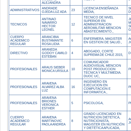
ALEJANDRA
ANDRADE
LICENCIA ENSEÑANZA
S
ADMINISTRATIVOS
23
OJEDA LUZ ADA
MEDIA,
D
TECNICO DE NIVEL
ANTINAO
J
SUPERIOR EN
NAVARRO
M
TECNICOS
12
ADMINISTRACION
HECTOR
S
AEROMILITAR MENCION
LEONEL
G
ABASTECIMIENTO.,
CUERPO
ARANCIBIA
ENFERMERA, MAGISTER
A
ACADEMICO
BUSTAMANTE
6
EN GESTION DE SALUD.,
J
REGULAR
ROSA LIDIA
ARANEDA
ABOGADO, CORTE
DIRECTIVO
GODOY CAMILO
4
D
SUPREMA DE CHILE 2015,
ESTEBAN
COMUNICADOR
AUDIOVISUAL MENCION
ARAUS SIEBER
PROFESIONALES
10
POST PRODUCCION
P
MONICA URSULA
TECNICA Y MULTIMEDIA.
DUOC UC,
INGENIERO EN
ARAVENA
EJECUCION EN
PROFESIONALES
ALVAREZ ALBA
16
P
COMPUTACION E
LUZ
INFORMATICA.,
ARAVENA
BRIONES
PROFESIONALES
5
PSICOLOGA,
P
VERONICA
ESTHER
GRADO LICENCIADO EN
CUERPO
ARAVENA
NUTRICION DIETETICA,
A
ACADEMICO
MARTINOVIC
8
NUTRICIONISTA,
J
REGULAR
PAOLA ANDREA
MAGISTER EN NUTRICIÓN
Y DIETÉTICA APLICADA,