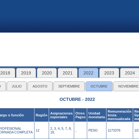
2018
2019
2020
2021
2022
2023
2024
O
JULIO
AGOSTO
SEPTIEMBRE
OCTUBRE
NOVIEMBRE
OCTUBRE - 2022
Remuneración
Re
Asignaciones
Otros
Unidad
argo o función
Región
bruta
lí
especiales
Pagos
monetaria
mensualizada
me
ROFESIONAL
2, 3, 4, 5, 7, 8,
12
,
PESO
1173376
10
ORNADA COMPLETA
18,