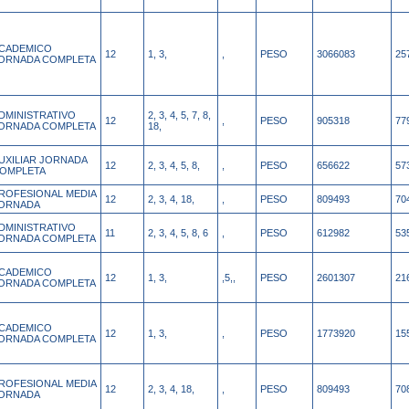
CADEMICO
12
1, 3,
,
PESO
3066083
25
ORNADA COMPLETA
DMINISTRATIVO
2, 3, 4, 5, 7, 8,
12
,
PESO
905318
77
ORNADA COMPLETA
18,
UXILIAR JORNADA
12
2, 3, 4, 5, 8,
,
PESO
656622
57
OMPLETA
ROFESIONAL MEDIA
12
2, 3, 4, 18,
,
PESO
809493
70
ORNADA
DMINISTRATIVO
11
2, 3, 4, 5, 8, 6
,
PESO
612982
53
ORNADA COMPLETA
CADEMICO
12
1, 3,
,5,,
PESO
2601307
21
ORNADA COMPLETA
CADEMICO
12
1, 3,
,
PESO
1773920
15
ORNADA COMPLETA
ROFESIONAL MEDIA
12
2, 3, 4, 18,
,
PESO
809493
70
ORNADA