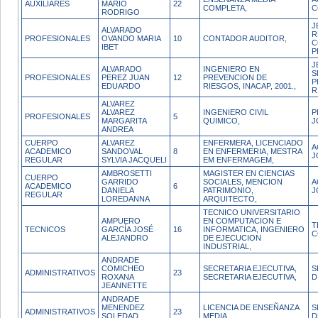
AUXILIARES
MARIO
22
COMPLETA,
C
RODRIGO
J
ALVARADO
R
PROFESIONALES
OVANDO MARIA
10
CONTADOR AUDITOR,
C
IBET
P
J
ALVARADO
INGENIERO EN
S
PROFESIONALES
PEREZ JUAN
12
PREVENCION DE
P
EDUARDO
RIESGOS, INACAP, 2001.,
R
ALVAREZ
ALVAREZ
INGENIERO CIVIL
P
PROFESIONALES
5
MARGARITA
QUIMICO,
J
ANDREA
CUERPO
ALVAREZ
ENFERMERA, LICENCIADO
A
ACADEMICO
SANDOVAL
8
EN ENFERMERIA, MESTRA
J
REGULAR
SYLVIA JACQUELI
EM ENFERMAGEM,
AMBROSETTI
MAGISTER EN CIENCIAS
CUERPO
GARRIDO
SOCIALES, MENCION
A
ACADEMICO
6
DANIELA
PATRIMONIO,
J
REGULAR
LOREDANNA
ARQUITECTO,
TECNICO UNIVERSITARIO
AMPUERO
EN COMPUTACION E
T
TECNICOS
GARCÍA JOSÉ
16
INFORMATICA, INGENIERO
C
ALEJANDRO
DE EJECUCION
INDUSTRIAL,
ANDRADE
COMICHEO
SECRETARIA EJECUTIVA,
S
ADMINISTRATIVOS
23
ROXANA
SECRETARIA EJECUTIVA,
D
JEANNETTE
ANDRADE
MENENDEZ
LICENCIA DE ENSEÑANZA
S
ADMINISTRATIVOS
23
SOLEDAD
MEDIA,
D