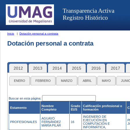
Transparencia Activa
Registro Histórico
Inicio
|
Dotación personal a contrata
Dotación personal a contrata
2012
2013
2014
2015
2016
2017
ENERO
FEBRERO
MARZO
ABRIL
MAYO
JUNI
Buscar en esta página:
Nombre
Grado
Calificación profesional o
Estamento
C
Completo
EUS
formación
INGENIERO DE
AGUAYO
EJECUCIÓN EN
P
PROFESIONALES
FERNÁNDEZ
16
COMPUTACIÓN E
J
MARÍA PILAR
INFORMÁTICA,