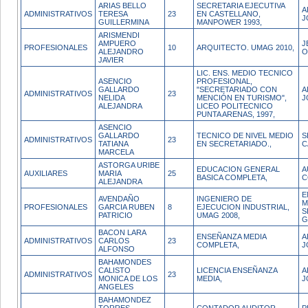
ARIAS BELLO
SECRETARIA EJECUTIVA
A
ADMINISTRATIVOS
TERESA
23
EN CASTELLANO,
J
GUILLERMINA
MANPOWER 1993,
ARISMENDI
AMPUERO
J
PROFESIONALES
10
ARQUITECTO. UMAG 2010,
ALEJANDRO
O
JAVIER
LIC. ENS. MEDIO TECNICO
ASENCIO
PROFESIONAL,
GALLARDO
"SECRETARIADO CON
A
ADMINISTRATIVOS
23
NELIDA
MENCIÓN EN TURISMO",
J
ALEJANDRA
LICEO POLITECNICO
PUNTA ARENAS, 1997,
ASENCIO
GALLARDO
TECNICO DE NIVEL MEDIO
S
ADMINISTRATIVOS
23
TATIANA
EN SECRETARIADO.,
C
MARCELA
ASTORGA URIBE
EDUCACION GENERAL
A
AUXILIARES
MARIA
25
BASICA COMPLETA,
C
ALEJANDRA
E
AVENDAÑO
INGENIERO DE
M
PROFESIONALES
GARCIA RUBEN
8
EJECUCION INDUSTRIAL,
S
PATRICIO
UMAG 2008,
G
BACON LARA
ENSEÑANZA MEDIA
A
ADMINISTRATIVOS
CARLOS
23
COMPLETA,
J
ALFONSO
BAHAMONDES
CALISTO
LICENCIA ENSEÑANZA
A
ADMINISTRATIVOS
23
MONICA DE LOS
MEDIA,
J
ANGELES
BAHAMONDEZ