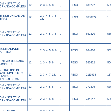
DMINISTRATIVO
12
2, 3, 4, 5, 8,
,
PESO
689722
59
ORNADA COMPLETA
EFE DE UNIDAD DE
2, 3, 4, 5, 7, 8,
12
,
PESO
1830124
15
BRAS
18,
DMINISTRATIVO
12
2, 3, 4, 5, 7, 8,
,
PESO
652370
56
ORNADA COMPLETA
ECRETARIA DE
12
2, 3, 4, 5, 8, 6
,
PESO
684660
53
ARRERA
UXILIAR JORNADA
12
2, 3, 4, 5, 8,
,
PESO
583422
50
OMPLETA
NCARGADO DE
ANTENIMIENTO Y
12
2, 3, 4, 7, 18,
,
PESO
2111914
16
ERVICIOS
ENERALES CADI
DMINISTRATIVO
12
2, 3, 4, 5, 8,
,
PESO
777329
67
ORNADA COMPLETA
DMINISTRATIVO
12
2, 3, 4, 5, 8,
,
PESO
734147
62
ORNADA COMPLETA