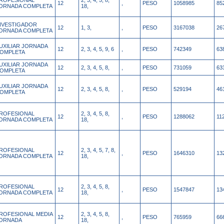
ROFESIONAL
2, 3, 4, 5, 8,
12
,
PESO
1058985
85
ORNADA COMPLETA
18,
NVESTIGADOR
12
1, 3,
,
PESO
3167038
26
ORNADA COMPLETA
UXILIAR JORNADA
12
2, 3, 4, 5, 9, 6
,
PESO
742349
63
OMPLETA
UXILIAR JORNADA
12
2, 3, 4, 5, 8,
,
PESO
731059
63
OMPLETA
UXILIAR JORNADA
12
2, 3, 4, 5, 8,
,
PESO
529194
46
OMPLETA
ROFESIONAL
2, 3, 4, 5, 8,
12
,
PESO
1288062
11
ORNADA COMPLETA
18,
ROFESIONAL
2, 3, 4, 5, 7, 8,
12
,
PESO
1646310
13
ORNADA COMPLETA
18,
ROFESIONAL
2, 3, 4, 5, 8,
12
,
PESO
1547847
13
ORNADA COMPLETA
18,
ROFESIONAL MEDIA
2, 3, 4, 5, 8,
12
,
PESO
765959
66
ORNADA
18,