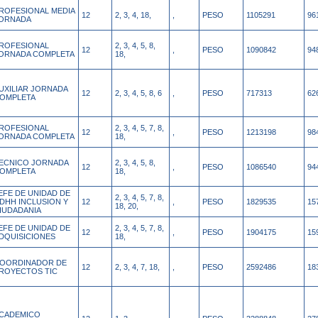
ROFESIONAL MEDIA
12
2, 3, 4, 18,
,
PESO
1105291
96
ORNADA
ROFESIONAL
2, 3, 4, 5, 8,
12
,
PESO
1090842
94
ORNADA COMPLETA
18,
UXILIAR JORNADA
12
2, 3, 4, 5, 8, 6
,
PESO
717313
62
OMPLETA
ROFESIONAL
2, 3, 4, 5, 7, 8,
12
,
PESO
1213198
98
ORNADA COMPLETA
18,
ECNICO JORNADA
2, 3, 4, 5, 8,
12
,
PESO
1086540
94
OMPLETA
18,
EFE DE UNIDAD DE
2, 3, 4, 5, 7, 8,
DHH INCLUSION Y
12
,
PESO
1829535
15
18, 20,
IUDADANIA
EFE DE UNIDAD DE
2, 3, 4, 5, 7, 8,
12
,
PESO
1904175
15
DQUISICIONES
18,
OORDINADOR DE
12
2, 3, 4, 7, 18,
,
PESO
2592486
18
ROYECTOS TIC
CADEMICO