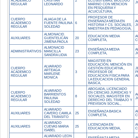
ACADEMICO
CRISTIAN
2
ECOSISTEMAS, BIOLOGO
J
REGULAR
LEONARDO
MARINO CON MENCION
EN PESQUERIA Y
ACUICULTURA,
PROFESOR DE
CUERPO
ALIAGA DE LA
ENSEÑANZA MEDIA EN
A
ACADEMICO
FUENTE PAULINA
6
HISTORIA Y CS. SOCIALES,
J
REGULAR
SOLEDAD
MAESTRA EN PEDAGOGIA,
ALMONACID
EDUCACION MEDIA
A
AUXILIARES
GUENTELICÁN
20
COMPLETA,
C
JIMENA PAOLA
ALMONACID
ENSEÑANZA MEDIA
A
ADMINISTRATIVOS
MANCILLA
23
COMPLETA,
J
SANDRA LIDIA
MAGISTER EN
EDUCACIÓN, MENCIÓN EN
ALVARADO
CUERPO
GESTIÓN EDUCATIVA.,
J
ARTEAGA
ACADEMICO
3
PROFESOR DE
P
MARLENE
REGULAR
EDUCACION FISICA PARA
A
MONICA
LA EDUCACION GENERAL
BASICA,
ABOGADA, LICENCIADO
ALVARADO
CUERPO
EN CIENCIAS JURIDICAS Y
BARRIENTOS
A
ACADEMICO
8
SOCIALES, MAGISTER EN
PAULINA
J
REGULAR
DERECHO DEL TRABAJO Y
SOLEDAD
PREVISION SOCIAL.,
ALVARADO
ENSEÑANZA BASICA
A
AUXILIARES
CAVERO CAMILA
25
COMPLETA,
C
DEL TRÁNSITO
ALVARADO
LICENCIADA EN
A
AUXILIARES
CUEVAS MARIA
25
EDUCACION MEDIA,
C
ISABEL
ALVARADO LEON
ENSEÑANZA MEDIA
A