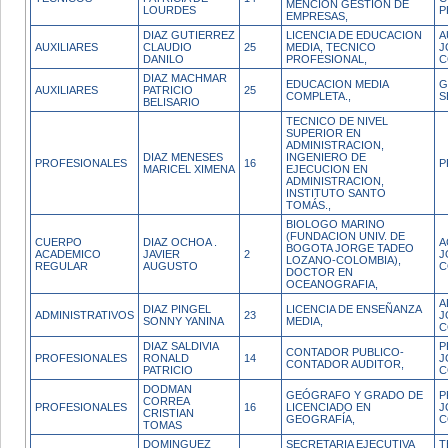
MENCION GESTION DE
LOURDES
P
EMPRESAS,
DIAZ GUTIERREZ
LICENCIA DE EDUCACION
A
AUXILIARES
CLAUDIO
25
MEDIA, TECNICO
J
DANILO
PROFESIONAL,
C
DIAZ MACHMAR
EDUCACION MEDIA
G
AUXILIARES
PATRICIO
25
COMPLETA.,
S
BELISARIO
TECNICO DE NIVEL
SUPERIOR EN
ADMINISTRACION,
DIAZ MENESES
INGENIERO DE
PROFESIONALES
16
P
MARICEL XIMENA
EJECUCION EN
ADMINISTRACION,
INSTITUTO SANTO
TOMÁS.,
BIOLOGO MARINO
(FUNDACION UNIV. DE
CUERPO
DIAZ OCHOA .
A
BOGOTA JORGE TADEO
ACADEMICO
JAVIER
2
J
LOZANO-COLOMBIA),
REGULAR
AUGUSTO
C
DOCTOR EN
OCEANOGRAFIA,
A
DIAZ PINGEL
LICENCIA DE ENSEÑANZA
ADMINISTRATIVOS
23
J
SONNY YANINA
MEDIA,
C
DIAZ SALDIVIA
P
CONTADOR PUBLICO-
PROFESIONALES
RONALD
14
J
CONTADOR AUDITOR,
PATRICIO
C
DODMAN
GEÓGRAFO Y GRADO DE
P
CORREA
PROFESIONALES
16
LICENCIADO EN
J
CRISTIAN
GEOGRAFÍA,
C
TOMAS
DOMINGUEZ
SECRETARIA EJECUTIVA
T