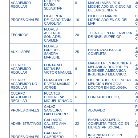
RIQUELME
ACADEMICO
6
MAGALLANES, 2016.,
J
DARÍO
REGULAR
LICENCIADO EN CIENCIAS
C
SEBASTIÁN
DE LA INGENERÍA,
FIGUEROA
BIOLOGO MARINO,
P
PROFESIONALES
DELGADO TANIA
16
LICENCIADO EN CS. DEL
J
CAROLINA
MAR,
C
FLORES
T
ASCENCIO
TECNICO EN ENFERMERIA
TECNICOS
20
J
SONIA DEL
DE NIVEL SUPERIOR,
C
CARMEN
FLORES
A
PAREDES
ENSEÑANZA BASICA
AUXILIARES
25
J
SANDRA
COMPLETA,
C
MARLENE
MAGISTER EN INGENIERIA
CUERPO
FONTALVO
A
MECANICA, DOCTOR EN
ACADEMICO
MORALES
6
J
INGENIERIA MECANICA,
REGULAR
VICTOR MANUEL
C
INGENIERO MECANICO,
CUERPO
FRANGOPULOS
LICENCIADO EN CIENCIAS
I
ACADEMICO NO
RIVERA MAXIMO
2
MENCION BIOLOGIA,
J
REGULAR
JORGE
DOCTOR EN BIOLOGIA,
C
CUERPO
FUENTES
A
ACADEMICO
CONTRERAS
6
FONOAUDIOLOGO,
J
REGULAR
MIGUEL IGNACIO
C
GALAZ
P
PROFESIONALES
SAAVEDRA
6
ABOGADO,
J
PABLO ANDRES
C
GALLARDO
ENSEÑANZA MEDIA
A
ADMINISTRATIVOS
CALISTO ANA
23
COMPLETA, TECNICO EN
M
MABEL
BIENESTAR SOCIAL.,
GALLARDO
INGENIERO CIVIL EN
PROFESIONALES
GUERRERO
7
P