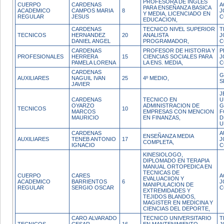
PROFESORA DE INGLÉS
CUERPO
CARDENAS
A
PARA ENSEÑANZA BASICA
ACADEMICO
CAMPOS MARIA
8
J
Y MEDIA, LICENCIADO EN
REGULAR
JESUS
C
EDUCACION,
CARDENAS
TECNICO NIVEL SUPERIOR
T
TECNICOS
HERNANDEZ
20
ANALISTA
J
DANIEL ANGEL
PROGRAMADOR,
C
CARDENAS
PROFESOR DE HISTORIA Y
P
PROFESIONALES
HERRERA
15
CIENCIAS SOCIALES PARA
J
PAMELA LORENA
LA ENS. MEDIA,
C
CARDENAS
G
AUXILIARES
NAGUIL IVAN
25
4º MEDIO,
S
JAVIER
J
CARDENAS
TECNICO EN
U
OYARZO
ADMINISTRACION DE
G
TECNICOS
10
MARCOS
EMPRESAS CON MENCION
F
MAURICIO
EN FINANZAS,
D
U
CARDENAS
A
ENSEÑANZA MEDIA
AUXILIARES
TENEB ANTONIO
17
J
COMPLETA,
IGNACIO
C
KINESIOLOGO,
DIPLOMADO EN TERAPIA
MANUAL ORTOPEDICA EN
TECNICAS DE
CUERPO
CARES
A
EVALUACIION Y
ACADEMICO
BARRIENTOS
6
J
MANIPULACION DE
REGULAR
SERGIO OSCAR
C
EXTREMIDADES Y
TEJIDOS BLANDOS,
MAGISTER EN MEDICINA Y
CIENCIAS DEL DEPORTE,
CARO ALVARADO
TECNICO UNIVERSITARIO
T