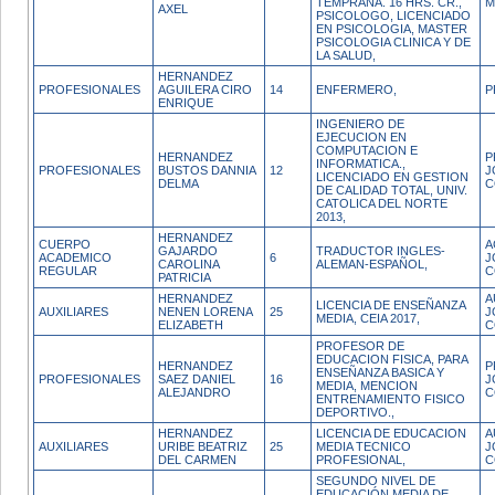
TEMPRANA. 16 HRS. CR.,
M
AXEL
PSICOLOGO, LICENCIADO
EN PSICOLOGIA, MASTER
PSICOLOGIA CLINICA Y DE
LA SALUD,
HERNANDEZ
PROFESIONALES
AGUILERA CIRO
14
ENFERMERO,
P
ENRIQUE
INGENIERO DE
EJECUCION EN
COMPUTACION E
HERNANDEZ
P
INFORMATICA.,
PROFESIONALES
BUSTOS DANNIA
12
J
LICENCIADO EN GESTION
DELMA
C
DE CALIDAD TOTAL, UNIV.
CATOLICA DEL NORTE
2013,
HERNANDEZ
CUERPO
A
GAJARDO
TRADUCTOR INGLES-
ACADEMICO
6
J
CAROLINA
ALEMAN-ESPAÑOL,
REGULAR
C
PATRICIA
HERNANDEZ
A
LICENCIA DE ENSEÑANZA
AUXILIARES
NENEN LORENA
25
J
MEDIA, CEIA 2017,
ELIZABETH
C
PROFESOR DE
EDUCACION FISICA, PARA
HERNANDEZ
P
ENSEÑANZA BASICA Y
PROFESIONALES
SAEZ DANIEL
16
J
MEDIA, MENCION
ALEJANDRO
C
ENTRENAMIENTO FISICO
DEPORTIVO.,
HERNANDEZ
LICENCIA DE EDUCACION
A
AUXILIARES
URIBE BEATRIZ
25
MEDIA TECNICO
J
DEL CARMEN
PROFESIONAL,
C
SEGUNDO NIVEL DE
EDUCACIÓN MEDIA DE