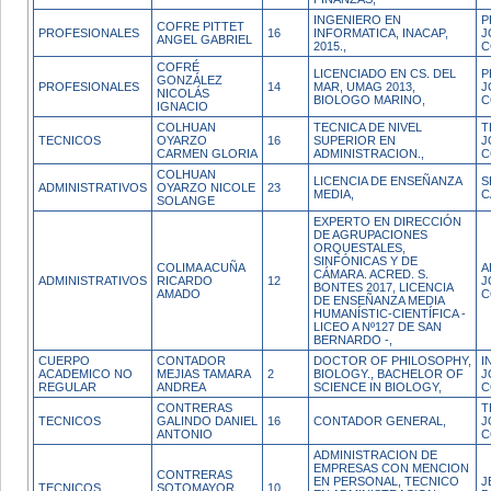
INGENIERO EN
P
COFRE PITTET
PROFESIONALES
16
INFORMATICA, INACAP,
J
ANGEL GABRIEL
2015.,
C
COFRÉ
LICENCIADO EN CS. DEL
P
GONZÁLEZ
PROFESIONALES
14
MAR, UMAG 2013,
J
NICOLÁS
BIOLOGO MARINO,
C
IGNACIO
COLHUAN
TECNICA DE NIVEL
T
TECNICOS
OYARZO
16
SUPERIOR EN
J
CARMEN GLORIA
ADMINISTRACION.,
C
COLHUAN
LICENCIA DE ENSEÑANZA
S
ADMINISTRATIVOS
OYARZO NICOLE
23
MEDIA,
C
SOLANGE
EXPERTO EN DIRECCIÓN
DE AGRUPACIONES
ORQUESTALES,
SINFÓNICAS Y DE
COLIMA ACUÑA
A
CÁMARA. ACRED. S.
ADMINISTRATIVOS
RICARDO
12
J
BONTES 2017, LICENCIA
AMADO
C
DE ENSEÑANZA MEDIA
HUMANÍSTIC-CIENTÍFICA -
LICEO A Nº127 DE SAN
BERNARDO -,
CUERPO
CONTADOR
DOCTOR OF PHILOSOPHY,
I
ACADEMICO NO
MEJIAS TAMARA
2
BIOLOGY., BACHELOR OF
J
REGULAR
ANDREA
SCIENCE IN BIOLOGY,
C
CONTRERAS
T
TECNICOS
GALINDO DANIEL
16
CONTADOR GENERAL,
J
ANTONIO
C
ADMINISTRACION DE
EMPRESAS CON MENCION
CONTRERAS
EN PERSONAL, TECNICO
J
TECNICOS
SOTOMAYOR
10