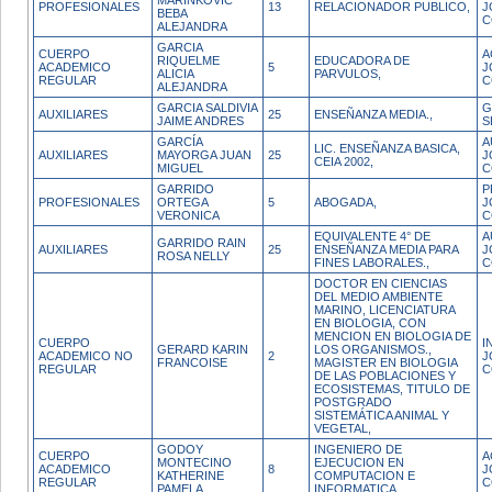
MARINKOVIC
PROFESIONALES
13
RELACIONADOR PUBLICO,
J
BEBA
C
ALEJANDRA
GARCIA
CUERPO
A
RIQUELME
EDUCADORA DE
ACADEMICO
5
J
ALICIA
PARVULOS,
REGULAR
C
ALEJANDRA
GARCIA SALDIVIA
G
AUXILIARES
25
ENSEÑANZA MEDIA.,
JAIME ANDRES
S
GARCÍA
A
LIC. ENSEÑANZA BASICA,
AUXILIARES
MAYORGA JUAN
25
J
CEIA 2002,
MIGUEL
C
GARRIDO
P
PROFESIONALES
ORTEGA
5
ABOGADA,
J
VERONICA
C
EQUIVALENTE 4° DE
A
GARRIDO RAIN
AUXILIARES
25
ENSEÑANZA MEDIA PARA
J
ROSA NELLY
FINES LABORALES.,
C
DOCTOR EN CIENCIAS
DEL MEDIO AMBIENTE
MARINO, LICENCIATURA
EN BIOLOGIA, CON
MENCION EN BIOLOGIA DE
CUERPO
I
GERARD KARIN
LOS ORGANISMOS.,
ACADEMICO NO
2
J
FRANCOISE
MAGISTER EN BIOLOGIA
REGULAR
C
DE LAS POBLACIONES Y
ECOSISTEMAS, TITULO DE
POSTGRADO
SISTEMÁTICA ANIMAL Y
VEGETAL,
GODOY
INGENIERO DE
CUERPO
A
MONTECINO
EJECUCION EN
ACADEMICO
8
J
KATHERINE
COMPUTACION E
REGULAR
C
PAMELA
INFORMATICA,