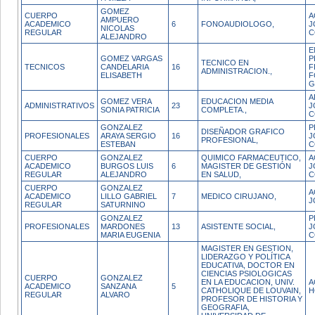
GOMEZ
CUERPO
A
AMPUERO
ACADEMICO
6
FONOAUDIOLOGO,
J
NICOLAS
REGULAR
C
ALEJANDRO
E
GOMEZ VARGAS
P
TECNICO EN
TECNICOS
CANDELARIA
16
F
ADMINISTRACION.,
ELISABETH
F
G
A
GOMEZ VERA
EDUCACION MEDIA
ADMINISTRATIVOS
23
J
SONIA PATRICIA
COMPLETA.,
C
GONZALEZ
P
DISEÑADOR GRAFICO
PROFESIONALES
ARAYA SERGIO
16
J
PROFESIONAL,
ESTEBAN
C
CUERPO
GONZALEZ
QUIMICO FARMACEUTICO,
A
ACADEMICO
BURGOS LUIS
6
MAGISTER DE GESTIÓN
J
REGULAR
ALEJANDRO
EN SALUD,
C
CUERPO
GONZALEZ
A
ACADEMICO
LILLO GABRIEL
7
MEDICO CIRUJANO,
J
REGULAR
SATURNINO
GONZALEZ
P
PROFESIONALES
MARDONES
13
ASISTENTE SOCIAL,
J
MARIA EUGENIA
C
MAGISTER EN GESTION,
LIDERAZGO Y POLÍTICA
EDUCATIVA, DOCTOR EN
CIENCIAS PSIOLOGICAS
CUERPO
GONZALEZ
EN LA EDUCACION, UNIV.
A
ACADEMICO
SANZANA
5
CATHOLIQUE DE LOUVAIN,
H
REGULAR
ALVARO
PROFESOR DE HISTORIA Y
GEOGRAFIA,