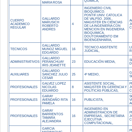
QUIMICA,
MARIA ROSA
INGENIERO CIVIL
BIOQUIMICO.
PONTIF.UNIV. CATOLICA
GALLARDO
DE VALPSO. 2006.,
CUERPO
A
MARUSICH
MAGISTER EN CIENCIAS
ACADEMICO
4
J
ROBERTO
DE LA INGENIERIA CON
REGULAR
C
ANDRES
MENCION EN INGENIERIA
BIOQUIMICA,
DOUTORAMENTO EM
BIOENGENHARIA,
GALLARDO
TECNICO ASISTENTE
L
TECNICOS
MUNOZ MIGUEL
16
JUDICIAL,
R
EDGARDO
GALLARDO
S
ADMINISTRATIVOS
PERANCHUAY
23
EDUCACIÓN MEDIA,
D
IRIS JEANETTE
GALLARDO
G
AUXILIARES
SANCHEZ JULIO
25
4º MEDIO,
S
CESAR
GALVEZ LOPEZ
ASISTENTE SOCIAL,
P
PROFESIONALES
NICOLAS
8
MAGISTER EN GERENCIA Y
J
EDUARDO
POLÍTICAS PÚBLICAS,
C
GARAY
S
PROFESIONALES
AVENDAÑO RITA
16
PUBLICISTA,
V
PAMELA
A
INGENIERO EN
GARAY
ADMINISTRACION DE
P
BARRIENTOS
PROFESIONALES
16
EMPRESAS., SECRETARIA
J
TAMARA
EJECUTIVA
C
ALEJANDRA
COMPUTACIONAL,
GARCIA
P