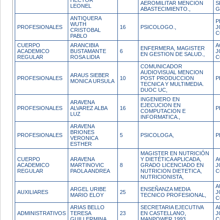
HECTOR
AEROMILITAR MENCION
S
LEONEL
ABASTECIMIENTO.,
G
ANTIQUERA
P
WUTH
PROFESIONALES
16
PSICOLOGO.,
J
CRISTOBAL
C
PABLO
CUERPO
ARANCIBIA
A
ENFERMERA, MAGISTER
ACADEMICO
BUSTAMANTE
6
J
EN GESTION DE SALUD.,
REGULAR
ROSA LIDIA
C
COMUNICADOR
AUDIOVISUAL MENCION
ARAUS SIEBER
PROFESIONALES
10
POST PRODUCCION
P
MONICA URSULA
TECNICA Y MULTIMEDIA.
DUOC UC,
INGENIERO EN
ARAVENA
EJECUCION EN
PROFESIONALES
ALVAREZ ALBA
16
P
COMPUTACION E
LUZ
INFORMATICA.,
ARAVENA
BRIONES
PROFESIONALES
5
PSICOLOGA,
P
VERONICA
ESTHER
MAGISTER EN NUTRICIÓN
CUERPO
ARAVENA
Y DIETÉTICA APLICADA,
A
ACADEMICO
MARTINOVIC
8
GRADO LICENCIADO EN
J
REGULAR
PAOLA ANDREA
NUTRICION DIETETICA,
C
NUTRICIONISTA,
A
ARGEL URIBE
ENSEÑANZA MEDIA
AUXILIARES
25
J
MARIO ELOY
TECNICO PROFESIONAL,
C
ARIAS BELLO
SECRETARIA EJECUTIVA
A
ADMINISTRATIVOS
TERESA
23
EN CASTELLANO,
J
GUILLERMINA
MANPOWER 1993,
C