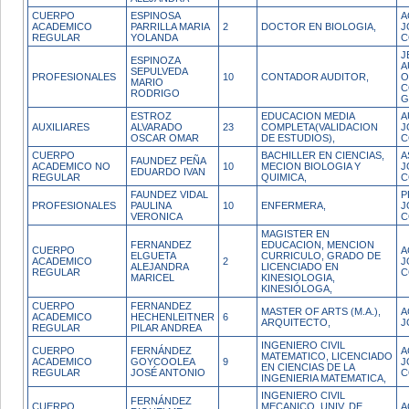
CUERPO
ESPINOSA
A
ACADEMICO
PARRILLA MARIA
2
DOCTOR EN BIOLOGIA,
J
REGULAR
YOLANDA
C
J
ESPINOZA
A
SEPULVEDA
PROFESIONALES
10
CONTADOR AUDITOR,
O
MARIO
C
RODRIGO
G
ESTROZ
EDUCACION MEDIA
A
AUXILIARES
ALVARADO
23
COMPLETA(VALIDACION
J
OSCAR OMAR
DE ESTUDIOS),
C
CUERPO
BACHILLER EN CIENCIAS,
A
FAUNDEZ PEÑA
ACADEMICO NO
10
MECION BIOLOGIA Y
J
EDUARDO IVAN
REGULAR
QUIMICA,
C
FAUNDEZ VIDAL
P
PROFESIONALES
PAULINA
10
ENFERMERA,
J
VERONICA
C
MAGISTER EN
FERNANDEZ
EDUCACION, MENCION
CUERPO
A
ELGUETA
CURRICULO, GRADO DE
ACADEMICO
2
J
ALEJANDRA
LICENCIADO EN
REGULAR
C
MARICEL
KINESIOLOGIA,
KINESIÓLOGA,
CUERPO
FERNANDEZ
MASTER OF ARTS (M.A.),
A
ACADEMICO
HECHENLEITNER
6
ARQUITECTO,
J
REGULAR
PILAR ANDREA
INGENIERO CIVIL
CUERPO
FERNÁNDEZ
A
MATEMATICO, LICENCIADO
ACADEMICO
GOYCOOLEA
9
J
EN CIENCIAS DE LA
REGULAR
JOSÉ ANTONIO
C
INGENIERIA MATEMATICA,
INGENIERO CIVIL
FERNÁNDEZ
CUERPO
MECANICO, UNIV. DE
A