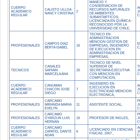
MANEJO Y
CONSERVACION DE
CUERPO
A
CALISTO ULLOA
RECURSOS NATURALES
ACADEMICO
2
J
NANCY CRISTINA
DE AMBIENTES
REGULAR
C
SUBANTARTICOS,
LICENCIADA EN QUÍMICA -
RECONOCIDO POR LA
UNIVERSIDAD DE CHILE,
TECNICO EN
ADMINISTRACION
MENCION GESTION DE
CAMPOS DIAZ
E
PROFESIONALES
16
EMPRESAS, INGENIERO
BERTA ISABEL
C
DE EJECUCION EN
ADMINISTRACION DE
EMPRESAS,
TECNICO DE NIVEL
CANALES
SUPERIOR DE
T
TECNICOS
SAPIAIN
20
SECRETARIA EJECUTIVA
J
MARCELA ANA
CON MENCION EN
C
COMPUTACION,
INGENIERO EN
CUERPO
CANUMAN
A
EJECUCION EN
ACADEMICO
CHACON JOSE
7
J
ELECTRICIDAD MENCION
REGULAR
DIEGO
C
ELECTRONICA,
CARCAMO
P
PROFESIONALES
MIRANDA MARIA
11
ASISTENTE SOCIAL,
J
EVELYN
C
CARCAMO
P
PROFESIONALES
OYARZUN LUIS
16
PROFESOR DE INGLES,
J
HERNAN
C
CUERPO
CARCAMO
A
LICENCIADO EN CIENCIAS
ACADEMICO
ZAPATEL DANTE
6
J
FISICAS. 2007.,
REGULAR
ADAN
C