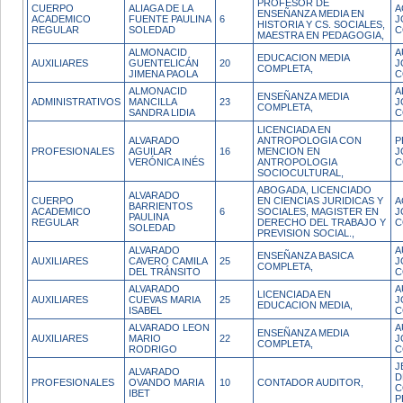
PROFESOR DE
CUERPO
ALIAGA DE LA
A
ENSEÑANZA MEDIA EN
ACADEMICO
FUENTE PAULINA
6
J
HISTORIA Y CS. SOCIALES,
REGULAR
SOLEDAD
C
MAESTRA EN PEDAGOGIA,
ALMONACID
A
EDUCACION MEDIA
AUXILIARES
GUENTELICÁN
20
J
COMPLETA,
JIMENA PAOLA
C
ALMONACID
A
ENSEÑANZA MEDIA
ADMINISTRATIVOS
MANCILLA
23
J
COMPLETA,
SANDRA LIDIA
C
LICENCIADA EN
ALVARADO
ANTROPOLOGIA CON
P
PROFESIONALES
AGUILAR
16
MENCION EN
J
VERÓNICA INÉS
ANTROPOLOGIA
C
SOCIOCULTURAL,
ABOGADA, LICENCIADO
ALVARADO
CUERPO
EN CIENCIAS JURIDICAS Y
A
BARRIENTOS
ACADEMICO
6
SOCIALES, MAGISTER EN
J
PAULINA
REGULAR
DERECHO DEL TRABAJO Y
C
SOLEDAD
PREVISION SOCIAL.,
ALVARADO
A
ENSEÑANZA BASICA
AUXILIARES
CAVERO CAMILA
25
J
COMPLETA,
DEL TRÁNSITO
C
ALVARADO
A
LICENCIADA EN
AUXILIARES
CUEVAS MARIA
25
J
EDUCACION MEDIA,
ISABEL
C
ALVARADO LEON
A
ENSEÑANZA MEDIA
AUXILIARES
MARIO
22
J
COMPLETA,
RODRIGO
C
J
ALVARADO
D
PROFESIONALES
OVANDO MARIA
10
CONTADOR AUDITOR,
C
IBET
P