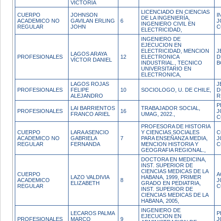
VICTORIA
LICENCIADO EN CIENCIAS
CUERPO
JOHNSON
I
DE LA INGENIERÍA,
ACADEMICO NO
GAVILAN ERLING
6
J
INGENIERO CIVIL EN
REGULAR
JOHN
C
ELECTRICIDAD,
INGENIERO DE
EJECUCION EN
ELECTRICIDAD, MENCION
J
LAGOS ARAYA
PROFESIONALES
12
ELECTRONICA
D
VÍCTOR DANIEL
INDUSTRIAL., TECNICO
B
UNIVERSITARIO EN
ELECTRONICA,
LAGOS ROJAS
J
PROFESIONALES
FELIPE
10
SOCIOLOGO, U. DE CHILE,
D
ALEJANDRO
R
P
LAI BARRIENTOS
TRABAJADOR SOCIAL,
PROFESIONALES
16
J
FRANCO ARIEL
UMAG, 2022.,
C
PROFESORA DE HISTORIA
CUERPO
LARA ASENCIO
Y CIENCIAS SOCIALES
C
ACADEMICO NO
GABRIELA
7
PARA ENSEÑANZA MEDIA,
J
REGULAR
FERNANDA
MENCION HISTORIA Y
C
GEOGRAFIA REGIONAL.,
DOCTORA EN MEDICINA,
INST. SUPERIOR DE
CIENCIAS MEDICAS DE LA
CUERPO
A
LAZO VALDIVIA
HABANA, 1999, PRIMER
ACADEMICO
8
J
ELIZABETH
GRADO EN PEDIATRIA,
REGULAR
C
INST. SUPERIOR DE
CIENCIAS MEDICAS DE LA
HABANA, 2005,
INGENIERO DE
LECAROS PALMA
P
EJECUCION EN
PROFESIONALES
MARCO
9
J