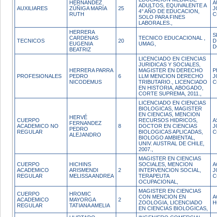
HERNANDEZ
A
ADULTOS, EQUIVALENTE A
AUXILIARES
ZÚÑIGA MARÍA
25
J
4° AÑO DE EDUCACION,
RUTH
C
SOLO PARA FINES
LABORALES.,
HERRERA
S
CARDENAS
TECNICO EDUCACIONAL ,
TECNICOS
20
D
EUGENIA
UMAG,
D
BEATRIZ
LICENCIADO EN CIENCIAS
JURIDICAS Y SOCIALES,
HERRERA PARRA
MAGISTER EN DERECHO
P
PROFESIONALES
PEDRO
6
LLM MENCION DERECHO
J
NICODEMUS
TRIBUTARIO., LICENCIADO
C
EN HISTORIA, ABOGADO,
CORTE SUPREMA, 2011.,
LICENCIADO EN CIENCIAS
BIOLOGICAS, MAGISTER
EN CIENCIAS, MENCION
HERVÉ
CUERPO
RECURSOS HIDRICOS,
A
FERNANDEZ
ACADEMICO NO
8
DOCTOR EN CIENCIAS
J
PEDRO
REGULAR
BIOLOGICAS APLICADAS,
C
ALEJANDRO
BIOLOGO AMBIENTAL,
UNIV. AUSTRAL DE CHILE,
2007.,
MAGISTER EN CIENCIAS
CUERPO
HICHINS
SOCIALES, MENCION
A
ACADEMICO
ARISMENDI
2
INTERVENCION SOCIAL,
J
REGULAR
MELISSA ANDREA
TERAPEUTA
C
OCUPACIONAL,
MAGISTER EN CIENCIAS
CUERPO
HROMIC
CON MENCION EN
A
ACADEMICO
MAYORGA
2
ZOOLOGIA, LICENCIADO
H
REGULAR
TATIANA AMELIA
EN CIENCIAS BIOLOGICAS,