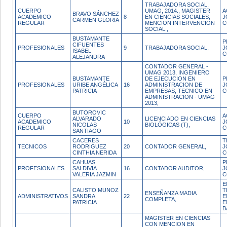
TRABAJADORA SOCIAL,
CUERPO
UMAG, 2014., MAGISTER
A
BRAVO SÁNCHEZ
ACADEMICO
8
EN CIENCIAS SOCIALES,
J
CARMEN GLORIA
REGULAR
MENCION INTERVENCION
C
SOCIAL.,
BUSTAMANTE
P
CIFUENTES
PROFESIONALES
9
TRABAJADORA SOCIAL,
J
ISABEL
C
ALEJANDRA
CONTADOR GENERAL -
UMAG 2013, INGENIERO
BUSTAMANTE
DE EJECUCION EN
P
PROFESIONALES
URIBE ANGÉLICA
16
ADMINISTRACION DE
J
PATRICIA
EMPRESAS, TECNICO EN
C
ADMINISTRACION - UMAG
2013,
BUTOROVIC
CUERPO
A
ALVARADO
LICENCIADO EN CIENCIAS
ACADEMICO
10
J
NICOLAS
BIOLÓGICAS (T),
REGULAR
C
SANTIAGO
CACERES
T
TECNICOS
RODRIGUEZ
20
CONTADOR GENERAL,
J
CINTHIA NERIDA
C
CAHUAS
P
PROFESIONALES
SALDIVIA
16
CONTADOR AUDITOR,
J
VALERIA JAZMIN
C
E
CALISTO MUNOZ
T
ENSEÑANZA MADIA
ADMINISTRATIVOS
SANDRA
22
E
COMPLETA,
PATRICIA
E
B
MAGISTER EN CIENCIAS
CON MENCION EN