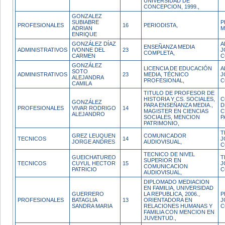
UNIVERSIDAD DE
CONCEPCION, 1999.,
GONZALEZ
SUBIABRE
P
PROFESIONALES
16
PERIODISTA,
ADRIAN
M
ENRIQUE
GONZÁLEZ DÍAZ
A
ENSEÑANZA MEDIA
ADMINISTRATIVOS
IVONNE DEL
23
J
COMPLETA,
CARMEN
C
GONZÁLEZ
LICENCIA DE EDUCACIÓN
A
SOTO
ADMINISTRATIVOS
23
MEDIA, TÉCNICO
J
ALEJANDRA
PROFESIONAL,
C
CAMILA
TITULO DE PROFESOR DE
HISTORIA Y CS. SOCIALES,
C
GONZÁLEZ
PARA ENSEÑANZA MEDIA.,
D
PROFESIONALES
VIVAR RODRIGO
14
MAGISTER EN CIENCIAS
C
ALEJANDRO
SOCIALES, MENCION
P
PATRIMONIO,
T
GREZ LEUQUEN
COMUNICADOR
TECNICOS
14
J
JORGE ANDRES
AUDIOVISUAL,
C
TECNICO DE NIVEL
GUEICHATUREO
T
SUPERIOR EN
TECNICOS
CUYUL HECTOR
15
J
COMUNICACION
PATRICIO
C
AUDIOVISUAL,
DIPLOMADO MEDIACION
EN FAMILIA, UNIVERSIDAD
GUERRERO
LA REPUBLICA, 2006.,
P
PROFESIONALES
BATAGLIA
13
ORIENTADORA EN
J
SANDRA MARIA
RELACIONES HUMANAS Y
C
FAMILIA CON MENCION EN
JUVENTUD.,