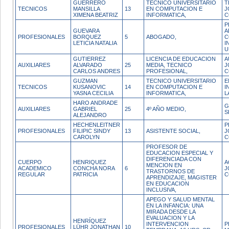
GUERRERO
TECNICO UNIVERSITARIO
T
TECNICOS
MANSILLA
13
EN COMPUTACION E
J
XIMENA BEATRIZ
INFORMATICA,
C
P
GUEVARA
A
PROFESIONALES
BORQUEZ
5
ABOGADO,
C
LETICIA NATALIA
I
U
GUTIERREZ
LICENCIA DE EDUCACION
A
AUXILIARES
ALVARADO
25
MEDIA, TECNICO
J
CARLOS ANDRES
PROFESIONAL,
C
GUZMAN
TECNICO UNIVERSITARIO
E
TECNICOS
KUSANOVIC
14
EN COMPUTACION E
I
YASNA CECILIA
INFORMATICA,
L
HARO ANDRADE
G
AUXILIARES
GABRIEL
25
4º AÑO MEDIO,
S
ALEJANDRO
HECHENLEITNER
P
PROFESIONALES
FILIPIC SINDY
13
ASISTENTE SOCIAL,
J
CAROLYN
C
PROFESOR DE
EDUCACION ESPECIAL Y
DIFERENCIADA CON
CUERPO
HENRIQUEZ
A
MENCION EN
ACADEMICO
CONCHA NORA
6
J
TRASTORNOS DE
REGULAR
PATRICIA
C
APRENDIZAJE, MAGISTER
EN EDUCACION
INCLUSIVA,
APEGO Y SALUD MENTAL
EN LA INFANCIA: UNA
MIRADA DESDE LA
EVALUACION Y LA
HENRÍQUEZ
INTERVENCION
P
PROFESIONALES
LÜHR JONATHAN
10