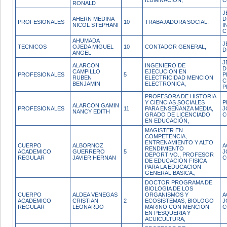
ILUMINACION,
C
RONALD
J
AHERN MEDINA
D
PROFESIONALES
10
TRABAJADORA SOCIAL,
NICOL STEPHANI
I
C
AHUMADA
J
TECNICOS
OJEDA MIGUEL
10
CONTADOR GENERAL,
D
ANGEL
J
ALARCON
INGENIERO DE
D
CAMPILLO
EJECUCION EN
PROFESIONALES
5
P
RUBEN
ELECTRICIDAD MENCION
C
BENJAMIN
ELECTRONICA,
P
PROFESORA DE HISTORIA
Y CIENCIAS SOCIALES
P
ALARCON GAMIN
PROFESIONALES
11
PARA ENSEÑANZA MEDIA,
J
NANCY EDITH
GRADO DE LICENCIADO
C
EN EDUCACIÓN,
MAGISTER EN
COMPETENCIA,
ENTRENAMIENTO Y ALTO
CUERPO
ALBORNOZ
A
RENDIMIENTO
ACADEMICO
GUERRERO
5
J
DEPORTIVO., PROFESOR
REGULAR
JAVIER HERNAN
C
DE EDUCACION FISICA
PARA LA EDUCACION
GENERAL BASICA.,
DOCTOR PROGRAMA DE
BIOLOGIA DE LOS
CUERPO
ALDEA VENEGAS
ORGANISMOS Y
A
ACADEMICO
CRISTIAN
2
ECOSISTEMAS, BIOLOGO
J
REGULAR
LEONARDO
MARINO CON MENCION
C
EN PESQUERIA Y
ACUICULTURA,