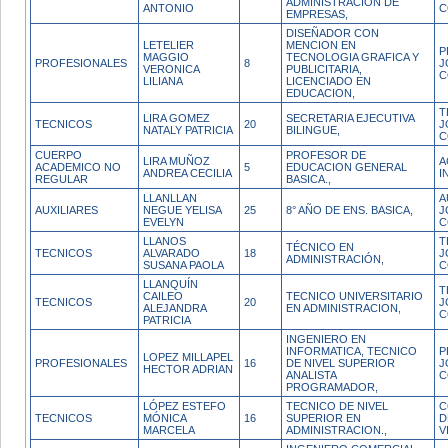
ADMINISTRACION DE
ANTONIO
C
EMPRESAS,
DISEÑADOR CON
LETELIER
MENCION EN
P
MAGGIO
TECNOLOGIA GRAFICA Y
PROFESIONALES
8
J
VERONICA
PUBLICITARIA,
C
LILIANA
LICENCIADO EN
EDUCACION,
T
LIRA GOMEZ
SECRETARIA EJECUTIVA
TECNICOS
20
J
NATALY PATRICIA
BILINGUE,
C
CUERPO
PROFESOR DE
LIRA MUÑOZ
A
ACADEMICO NO
5
EDUCACION GENERAL
ANDREA CECILIA
I
REGULAR
BASICA.,
LLANLLAN
A
AUXILIARES
NEGUE YELISA
25
8° AÑO DE ENS. BASICA,
J
EVELYN
C
LLANOS
T
TÉCNICO EN
TECNICOS
ALVARADO
18
J
ADMINISTRACIÓN,
SUSANA PAOLA
C
LLANQUÍN
T
CAILEO
TECNICO UNIVERSITARIO
TECNICOS
20
J
ALEJANDRA
EN ADMINISTRACION,
C
PATRICIA
INGENIERO EN
INFORMATICA, TECNICO
P
LOPEZ MILLAPEL
PROFESIONALES
16
DE NIVEL SUPERIOR
J
HECTOR ADRIAN
ANALISTA
C
PROGRAMADOR,
LÓPEZ ESTEFO
TECNICO DE NIVEL
C
TECNICOS
MÓNICA
16
SUPERIOR EN
D
MARCELA
ADMINISTRACION.,
V