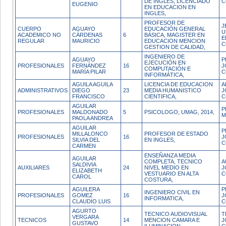
DE INGLES, LICENCIADO
C
EUGENIO
EN EDUCACION EN
INGLES,
PROFESOR DE
J
CUERPO
AGUAYO
EDUCACIÓN GENERAL
U
ACADEMICO NO
CÁRDENAS
6
BÁSICA, MAGISTER EN
E
REGULAR
MAURICIO
EDUCACION MENCION
C
GESTION DE CALIDAD,
INGENIERO DE
AGUAYO
P
EJECUCIÓN EN
PROFESIONALES
FERNÁNDEZ
16
J
COMPUTACIÓN E
MARÍA PILAR
C
INFORMÁTICA,
AGUILA AGUILA
LICENCIA DE EDUCACION
A
ADMINISTRATIVOS
DIEGO
23
MEDIA HUMANISTICO
J
FRANCISCO
CIENTIFICA,
C
AGUILAR
P
PROFESIONALES
MALDONADO
5
PSICOLOGO, UMAG, 2014,
M
PAOLA ANDREA
AGUILAR
P
MILLALONCO
PROFESOR DE ESTADO
PROFESIONALES
16
J
SILVIA DEL
EN INGLES,
C
CARMEN
ENSEÑANZA MEDIA
AGUILAR
COMPLETA, TECNICO
A
SALDIVIA
AUXILIARES
24
NIVEL MEDIO EN
J
ELIZABETH
VESTUARIO EN ALTA
C
CAROL
COSTURA,
AGUILERA
P
INGENIERO CIVIL EN
PROFESIONALES
GOMEZ
16
J
INFORMATICA,
CLAUDIO LUIS
C
AGURTO
TECNICO AUDIOVISUAL
T
VERGARA
TECNICOS
14
MENCION CAMARA E
J
GUSTAVO