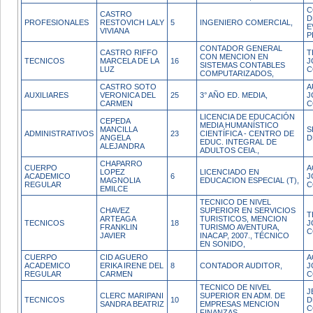
C
CASTRO
D
PROFESIONALES
RESTOVICH LALY
5
INGENIERO COMERCIAL,
E
VIVIANA
P
CONTADOR GENERAL
CASTRO RIFFO
T
CON MENCION EN
TECNICOS
MARCELA DE LA
16
J
SISTEMAS CONTABLES
LUZ
C
COMPUTARIZADOS,
CASTRO SOTO
A
AUXILIARES
VERONICA DEL
25
3° AÑO ED. MEDIA,
J
CARMEN
C
LICENCIA DE EDUCACIÓN
CEPEDA
MEDIA HUMANÍSTICO
MANCILLA
S
ADMINISTRATIVOS
23
CIENTÍFICA - CENTRO DE
ANGELA
D
EDUC. INTEGRAL DE
ALEJANDRA
ADULTOS CEIA.,
CHAPARRO
CUERPO
A
LOPEZ
LICENCIADO EN
ACADEMICO
6
J
MAGNOLIA
EDUCACION ESPECIAL (T),
REGULAR
C
EMILCE
TECNICO DE NIVEL
CHAVEZ
SUPERIOR EN SERVICIOS
T
ARTEAGA
TURISTICOS, MENCION
TECNICOS
18
J
FRANKLIN
TURISMO AVENTURA,
C
JAVIER
INACAP, 2007., TÉCNICO
EN SONIDO,
CUERPO
CID AGUERO
A
ACADEMICO
ERIKA IRENE DEL
8
CONTADOR AUDITOR,
J
REGULAR
CARMEN
C
TECNICO DE NIVEL
J
CLERC MARIPANI
SUPERIOR EN ADM. DE
TECNICOS
10
D
SANDRA BEATRIZ
EMPRESAS MENCION
C
FINANZAS,