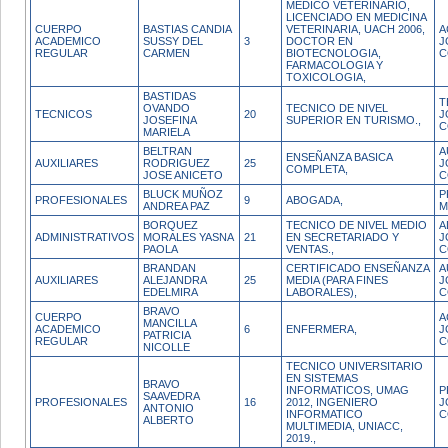
MEDICO VETERINARIO,
LICENCIADO EN MEDICINA
CUERPO
BASTIAS CANDIA
VETERINARIA, UACH 2006,
A
ACADEMICO
SUSSY DEL
3
DOCTOR EN
J
REGULAR
CARMEN
BIOTECNOLOGIA,
C
FARMACOLOGIA Y
TOXICOLOGIA,
BASTIDAS
T
OVANDO
TECNICO DE NIVEL
TECNICOS
20
J
JOSEFINA
SUPERIOR EN TURISMO.,
C
MARIELA
BELTRAN
A
ENSEÑANZA BASICA
AUXILIARES
RODRIGUEZ
25
J
COMPLETA,
JOSE ANICETO
C
BLUCK MUÑOZ
P
PROFESIONALES
9
ABOGADA,
ANDREA PAZ
M
BORQUEZ
TECNICO DE NIVEL MEDIO
A
ADMINISTRATIVOS
MORALES YASNA
21
EN SECRETARIADO Y
J
PAOLA
VENTAS.,
C
BRANDAN
CERTIFICADO ENSEÑANZA
A
AUXILIARES
ALEJANDRA
25
MEDIA (PARA FINES
J
EDELMIRA
LABORALES),
C
BRAVO
CUERPO
A
MANCILLA
ACADEMICO
6
ENFERMERA,
J
PATRICIA
REGULAR
C
NICOLLE
TECNICO UNIVERSITARIO
EN SISTEMAS
BRAVO
INFORMATICOS, UMAG
P
SAAVEDRA
PROFESIONALES
16
2012, INGENIERO
J
ANTONIO
INFORMATICO
C
ALBERTO
MULTIMEDIA, UNIACC,
2019.,