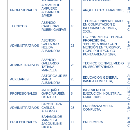
ARISMENDI
AMPUERO
J
PROFESIONALES
10
ARQUITECTO. UMAG 2010,
ALEJANDRO
D
JAVIER
TECNICO UNIVERSITARIO
ASENCIO
T
EN COMPUTACION E
TECNICOS
CARDENAS
16
J
INFORMATICA, UMAG,
RUBEN GASPAR
C
2005.,
LIC. ENS. MEDIO TECNICO
ASENCIO
PROFESIONAL,
A
GALLARDO
"SECRETARIADO CON
ADMINISTRATIVOS
23
J
NELIDA
MENCIÓN EN TURISMO",
C
ALEJANDRA
LICEO POLITECNICO
PUNTA ARENAS, 1997,
ASENCIO
GALLARDO
TECNICO DE NIVEL MEDIO
S
ADMINISTRATIVOS
23
TATIANA
EN SECRETARIADO.,
C
MARCELA
ASTORGA URIBE
A
EDUCACION GENERAL
AUXILIARES
MARIA
25
J
BASICA COMPLETA,
ALEJANDRA
C
E
AVENDAÑO
INGENIERO DE
M
PROFESIONALES
GARCÍA RUBÉN
8
EJECUCION INDUSTRIAL,
S
PATRICIO
UMAG 2008,
G
BACON LARA
A
ENSEÑANZA MEDIA
ADMINISTRATIVOS
CARLOS
23
J
COMPLETA,
ALFONSO
C
BAHAMONDE
P
MANCILLA
PROFESIONALES
11
ENFERMERA.,
J
JACQUELINE
C
PAOLA