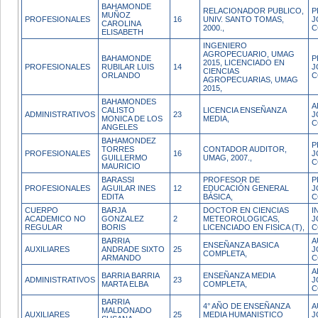
BAHAMONDE
RELACIONADOR PUBLICO,
P
MUÑOZ
PROFESIONALES
16
UNIV. SANTO TOMAS,
J
CAROLINA
2000.,
C
ELISABETH
INGENIERO
AGROPECUARIO, UMAG
BAHAMONDE
P
2015, LICENCIADO EN
PROFESIONALES
RUBILAR LUIS
14
J
CIENCIAS
ORLANDO
C
AGROPECUARIAS, UMAG
2015,
BAHAMONDES
A
CALISTO
LICENCIA ENSEÑANZA
ADMINISTRATIVOS
23
J
MONICA DE LOS
MEDIA,
C
ANGELES
BAHAMONDEZ
P
TORRES
CONTADOR AUDITOR,
PROFESIONALES
16
J
GUILLERMO
UMAG, 2007.,
C
MAURICIO
BARASSI
PROFESOR DE
P
PROFESIONALES
AGUILAR INES
12
EDUCACIÓN GENERAL
J
EDITA
BÁSICA,
C
CUERPO
BARJA
DOCTOR EN CIENCIAS
I
ACADEMICO NO
GONZALEZ
2
METEOROLOGICAS,
J
REGULAR
BORIS
LICENCIADO EN FISICA (T),
C
BARRIA
A
ENSEÑANZA BASICA
AUXILIARES
ANDRADE SIXTO
25
J
COMPLETA,
ARMANDO
C
A
BARRIA BARRIA
ENSEÑANZA MEDIA
ADMINISTRATIVOS
23
J
MARTA ELBA
COMPLETA,
C
BARRIA
4° AÑO DE ENSEÑANZA
A
MALDONADO
AUXILIARES
25
MEDIA HUMANISTICO
J