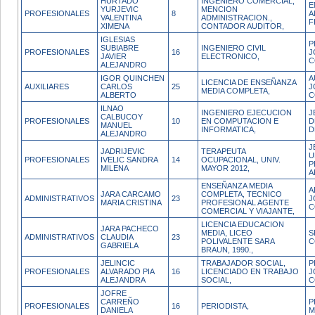
HURTADO
INGENIERO COMERCIAL,
E
YURJEVIC
MENCION
PROFESIONALES
8
A
VALENTINA
ADMINISTRACION.,
F
XIMENA
CONTADOR AUDITOR,
IGLESIAS
P
SUBIABRE
INGENIERO CIVIL
PROFESIONALES
16
J
JAVIER
ELECTRONICO,
C
ALEJANDRO
IGOR QUINCHEN
A
LICENCIA DE ENSEÑANZA
AUXILIARES
CARLOS
25
J
MEDIA COMPLETA,
ALBERTO
C
ILNAO
INGENIERO EJECUCION
J
CALBUCOY
PROFESIONALES
10
EN COMPUTACION E
D
MANUEL
INFORMATICA,
D
ALEJANDRO
J
JADRIJEVIC
TERAPEUTA
U
PROFESIONALES
IVELIC SANDRA
14
OCUPACIONAL, UNIV.
P
MILENA
MAYOR 2012,
A
ENSEÑANZA MEDIA
A
JARA CARCAMO
COMPLETA, TECNICO
ADMINISTRATIVOS
23
J
MARIA CRISTINA
PROFESIONAL AGENTE
C
COMERCIAL Y VIAJANTE,
LICENCIA EDUCACION
JARA PACHECO
MEDIA, LICEO
S
ADMINISTRATIVOS
CLAUDIA
23
POLIVALENTE SARA
C
GABRIELA
BRAUN, 1990.,
JELINCIC
TRABAJADOR SOCIAL,
P
PROFESIONALES
ALVARADO PIA
16
LICENCIADO EN TRABAJO
J
ALEJANDRA
SOCIAL,
C
JOFRE
CARREÑO
P
PROFESIONALES
16
PERIODISTA,
DANIELA
M