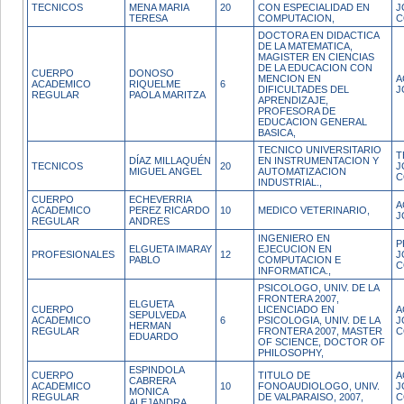
TECNICOS
MENA MARIA
20
CON ESPECIALIDAD EN
J
TERESA
COMPUTACION,
C
DOCTORA EN DIDACTICA
DE LA MATEMATICA,
MAGISTER EN CIENCIAS
DE LA EDUCACION CON
CUERPO
DONOSO
MENCION EN
A
ACADEMICO
RIQUELME
6
DIFICULTADES DEL
J
REGULAR
PAOLA MARITZA
APRENDIZAJE,
PROFESORA DE
EDUCACION GENERAL
BASICA,
TECNICO UNIVERSITARIO
T
DÍAZ MILLAQUÉN
EN INSTRUMENTACION Y
TECNICOS
20
J
MIGUEL ANGEL
AUTOMATIZACION
C
INDUSTRIAL.,
CUERPO
ECHEVERRIA
A
ACADEMICO
PEREZ RICARDO
10
MEDICO VETERINARIO,
J
REGULAR
ANDRES
INGENIERO EN
P
ELGUETA IMARAY
EJECUCION EN
PROFESIONALES
12
J
PABLO
COMPUTACION E
C
INFORMATICA.,
PSICOLOGO, UNIV. DE LA
FRONTERA 2007,
ELGUETA
CUERPO
LICENCIADO EN
A
SEPULVEDA
ACADEMICO
6
PSICOLOGIA, UNIV. DE LA
J
HERMAN
REGULAR
FRONTERA 2007, MASTER
C
EDUARDO
OF SCIENCE, DOCTOR OF
PHILOSOPHY,
ESPINDOLA
CUERPO
TITULO DE
A
CABRERA
ACADEMICO
10
FONOAUDIOLOGO, UNIV.
J
MONICA
REGULAR
DE VALPARAISO, 2007,
C
ALEJANDRA