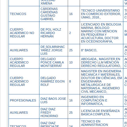
SOLEDAD
M
XIMENA
V
CÁRDENAS
TECNICO UNIVERSITARIO
T
CÁRDENAS
TECNICOS
16
EN COMERCIO EXTERIOR,
J
GUSTAVO
UMAG, 2018.,
C
GABRIEL
LICENCIADO EN BIOLOGIA
MARINA, BIOLOGO
CUERPO
DE POL HOLZ
MARINO CON MENCION
I
ACADEMICO NO
RICARDO
2
EN PESQUERIA Y
M
REGULAR
HERNÁN
ACUICULTURA, DOCTOR
EN OCEONOGRAFIA,
DE SOLMINIHAC
A
AUXILIARES
YAÑEZ JORGE
25
8° BASICO,
J
LUIS
C
CUERPO
DELGADO
ABOGADA., MAGISTER EN
A
ACADEMICO
PONCE CAMILA
10
DERECHO LLM MENCIÓN
J
REGULAR
MONTSERRAT
DERECHO REGULATORIO,
C
MAGISTER EN INGENIERIA
MECANICA Y MATERIALES,
CUERPO
DELGADO
DOUTOR EM CIÊNCIAS, EM
A
ACADEMICO
RAMÍREZ EGON
8
ENGENHARIA
J
REGULAR
ROLF
METALURGICA E DE
C
MATERIAIS A., INGENIERO
CIVIL MECANICO,
INGENIERO EN
C
DIAZ BAOS JOSE
PROFESIONALES
16
COMPUTACION E
S
LUIS
INFORMATICA,
C
DIAZ DIAZ
A
LICENCIA DE ENSEÑANZA
AUXILIARES
FREDY
25
J
BASICA COMPLETA,
HONORINO
C
TECNICO EN
DIAZ DIAZ
E
ADMINISTRACION
TECNICOS
PATRICIA DE
14
C