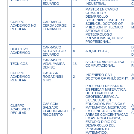
TECNICOS
CESAR
16
EN MANTENIMIENTO
J
EDUARDO
INDUSTRIAL,
C
MASTER EN CAMBIO
CLIMATICO Y
DESARROLLO
SOSTENIBLE., MASTER OF
CUERPO
CARRASCO
SCIENCE., DOCTOR OF
I
ACADEMICO NO
CERDA JORGE
2
PHILOSOPHY, TECNICO
M
REGULAR
FERNANDO
AERONAUTICO
METEOROLOGO
PREVISIONISTA, DE NIVEL
PROFESIONAL.,
CARRASCO
D
DIRECTIVO
SOTO VICTOR
8
ARQUITECTO.,
D
ACADEMICO
EDUARDO
D
CARRASCO
SECRETARIA EJECUTIVA
S
TECNICOS
VIDAL YANIRA
16
COMPUTACIONAL,
R
DENISE
CUERPO
CASASSA
INGENIERO CIVIL.,
A
ACADEMICO
ROGAZINSKI
2
DOCTOR OF PHILOSOPHY,
J
REGULAR
GINO
PROFESOR DE ESTADO
EN FISICA Y MATEMATICA,
DOUTORADO EM
GEOFISICA ESPACIAL,
LICENCIADO EN
CASICCIA
EDUCACION EN FISICA Y
CUERPO
A
SALGADO
MATEMATICA, MESTRADO
ACADEMICO
2
J
CLAUDIO ANGEL
EM CIENCIAS ESPACIAL
REGULAR
C
RIGOBERTO
AREA DE CONCENTRACAO
EM ASTROGEOFISICA,
ESTUDIO DIRIGIDO,
DESARROLLO DEL
PENSAMIENTO
MATEMATICO,