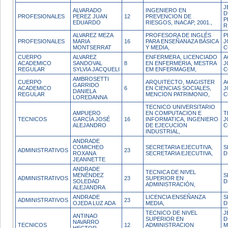
J
ALVARADO
INGENIERO EN
D
PROFESIONALES
PEREZ JUAN
12
PREVENCION DE
P
EDUARDO
RIESGOS, INACAP, 2001.,
R
ALVAREZ MEZA
PROFESORA DE INGLÉS
P
PROFESIONALES
MARIA
16
PARA ENSEÑANAZA BÁSICA
J
MONTSERRAT
Y MEDIA,
C
CUERPO
ALVAREZ
ENFERMERA, LICENCIADO
A
ACADEMICO
SANDOVAL
8
EN ENFERMERIA, MESTRA
J
REGULAR
SYLVIA JACQUELI
EM ENFERMAGEM,
C
AMBROSETTI
CUERPO
ARQUITECTO, MAGISTER
A
GARRIDO
ACADEMICO
6
EN CIENCIAS SOCIALES,
J
DANIELA
REGULAR
MENCION PATRIMONIO,
C
LOREDANNA
TECNICO UNIVERSITARIO
AMPUERO
EN COMPUTACION E
T
TECNICOS
GARCÍA JOSÉ
16
INFORMATICA, INGENIERO
J
ALEJANDRO
DE EJECUCION
C
INDUSTRIAL,
ANDRADE
COMICHEO
SECRETARIA EJECUTIVA,
S
ADMINISTRATIVOS
23
ROXANA
SECRETARIA EJECUTIVA,
D
JEANNETTE
ANDRADE
TECNICA DE NIVEL
MENÉNDEZ
S
ADMINISTRATIVOS
23
SUPERIOR EN
SOLEDAD
D
ADMINISTRACIÓN,
ALEJANDRA
ANDRADE
LICENCIA ENSEÑANZA
S
ADMINISTRATIVOS
23
OJEDA LUZ ADA
MEDIA,
D
TECNICO DE NIVEL
J
ANTINAO
SUPERIOR EN
D
NAVARRO
TECNICOS
12
ADMINISTRACION
M