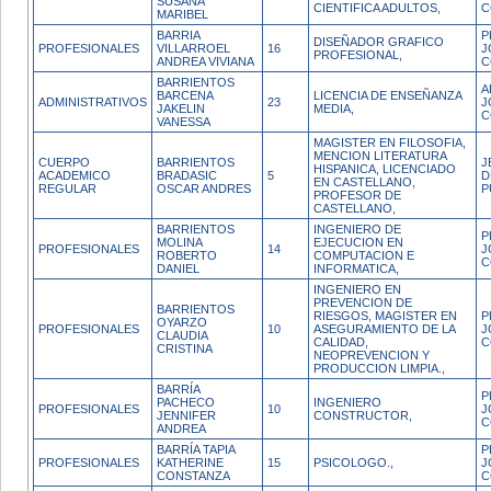
SUSANA
CIENTIFICA ADULTOS,
C
MARIBEL
BARRIA
P
DISEÑADOR GRAFICO
PROFESIONALES
VILLARROEL
16
J
PROFESIONAL,
ANDREA VIVIANA
C
BARRIENTOS
A
BARCENA
LICENCIA DE ENSEÑANZA
ADMINISTRATIVOS
23
J
JAKELIN
MEDIA,
C
VANESSA
MAGISTER EN FILOSOFIA,
MENCION LITERATURA
CUERPO
BARRIENTOS
J
HISPANICA, LICENCIADO
ACADEMICO
BRADASIC
5
D
EN CASTELLANO,
REGULAR
OSCAR ANDRES
P
PROFESOR DE
CASTELLANO,
BARRIENTOS
INGENIERO DE
P
MOLINA
EJECUCION EN
PROFESIONALES
14
J
ROBERTO
COMPUTACION E
C
DANIEL
INFORMATICA,
INGENIERO EN
PREVENCION DE
BARRIENTOS
RIESGOS, MAGISTER EN
P
OYARZO
PROFESIONALES
10
ASEGURAMIENTO DE LA
J
CLAUDIA
CALIDAD,
C
CRISTINA
NEOPREVENCION Y
PRODUCCION LIMPIA.,
BARRÍA
P
PACHECO
INGENIERO
PROFESIONALES
10
J
JENNIFER
CONSTRUCTOR,
C
ANDREA
BARRÍA TAPIA
P
PROFESIONALES
KATHERINE
15
PSICOLOGO.,
J
CONSTANZA
C