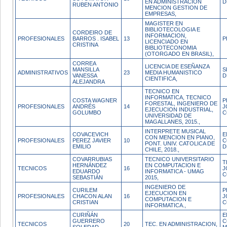
EN ADMINISTRACION
D
RUBEN ANTONIO
MENCION GESTION DE
EMPRESAS,
MAGISTER EN
BIBLIOTECOLOGIA E
CORDEIRO DE
INFORMACION,
PROFESIONALES
BARROS . ISABEL
13
P
LICENCIADO EN
CRISTINA
BIBLIOTECONOMIA
(OTORGADO EN BRASIL),
CORREA
LICENCIA DE ESEÑANZA
MANSILLA
S
ADMINISTRATIVOS
23
MEDIA HUMANISTICO
VANESSA
D
CIENTIFICA,
ALEJANDRA
TECNICO EN
INFORMATICA, TECNICO
COSTA WAGNER
P
FORESTAL, INGENIERO DE
PROFESIONALES
ANDRÉS
14
J
EJECUCION INDUSTRIAL,
GOLUMBO
C
UNIVERSIDAD DE
MAGALLANES, 2015.,
INTERPRETE MUSICAL
COVACEVICH
E
CON MENCION EN PIANO,
PROFESIONALES
PEREZ JAVIER
10
C
PONT. UNIV. CATOLICA DE
EMILIO
D
CHILE, 2018.,
COVARRUBIAS
TECNICO UNIVERSITARIO
T
HERNÁNDEZ
EN COMPUTACION E
TECNICOS
16
J
EDUARDO
INFORMATICA - UMAG
C
SEBASTIÁN
2015,
INGENIERO DE
CURILEM
P
EJECUCION EN
PROFESIONALES
CHACON ALAN
16
J
COMPUTACION E
CRISTIAN
C
INFORMATICA.,
CURIÑÁN
E
GUERRERO
C
TECNICOS
20
TEC. EN ADMINISTRACION,