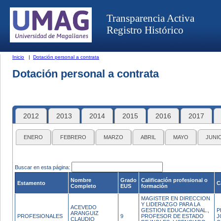
Transparencia Activa
Registro Histórico
Inicio
|
Dotación personal a contrata
Dotación personal a contrata
2012
2013
2014
2015
2016
2017
ENERO
FEBRERO
MARZO
ABRIL
MAYO
JUNI
Buscar en esta página:
Nombre
Grado
Calificación profesional o
Estamento
C
Completo
EUS
formación
MAGISTER EN DIRECCION
Y LIDERAZGO PARA LA
ACEVEDO
GESTION EDUCACIONAL.,
P
ARANGUIZ
PROFESIONALES
9
PROFESOR DE ESTADO
J
CLAUDIO