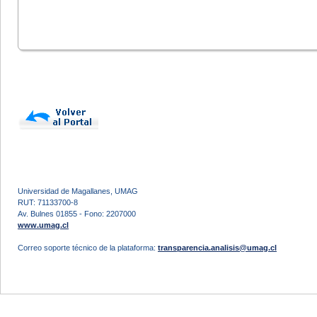
Universidad de Magallanes, UMAG
RUT: 71133700-8
Av. Bulnes 01855 - Fono: 2207000
www.umag.cl
Correo soporte técnico de la plataforma:
transparencia.analisis@umag.cl