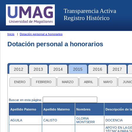
Transparencia Activa
Registro Histórico
Inicio
|
Dotación personal a honorarios
Dotación personal a honorarios
2012
2013
2014
2015
2016
2017
ENERO
FEBRERO
MARZO
ABRIL
MAYO
JUNI
Buscar en esta página:
Apellido Paterno
Apellido Materno
Nombres
Descripción de l
GLORIA
AGUILA
CALISTO
DOCENCIA
MONTSERR
APOYO EN LA G
TÉCNICA PARA 