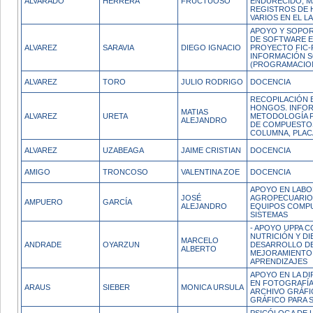
ALVARADO
HERRERA
FRUCTUOSO
ENDURECIDO, M
REGISTROS DE 
VARIOS EN EL L
APOYO Y SOPOR
DE SOFTWARE E
ALVAREZ
SARAVIA
DIEGO IGNACIO
PROYECTO FIC-
INFORMACIÓN SO
(PROGRAMACION
ALVAREZ
TORO
JULIO RODRIGO
DOCENCIA
RECOPILACIÓN B
HONGOS. INFOR
MATIAS
ALVAREZ
URETA
METODOLOGÍA P
ALEJANDRO
DE COMPUESTO
COLUMNA, PLAC
ALVAREZ
UZABEAGA
JAIME CRISTIAN
DOCENCIA
AMIGO
TRONCOSO
VALENTINA ZOE
DOCENCIA
APOYO EN LABO
JOSÉ
AGROPECUARIO
AMPUERO
GARCÍA
ALEJANDRO
EQUIPOS COMPU
SISTEMAS
- APOYO UPPA 
NUTRICIÓN Y DI
MARCELO
ANDRADE
OYARZUN
DESARROLLO DE
ALBERTO
MEJORAMIENTO 
APRENDIZAJES
APOYO EN LA D
EN FOTOGRAFÍA
ARAUS
SIEBER
MONICA URSULA
ARCHIVO GRÁFI
GRÁFICO PARA S