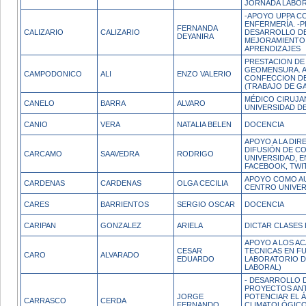
JORNADA LABOR
-APOYO UPPA C
ENFERMERÍA. -
FERNANDA
CALIZARIO
CALIZARIO
DESARROLLO DE
DEYANIRA
MEJORAMIENTO 
APRENDIZAJES
PRESTACION DE
GEOMENSURA. AC
CAMPODONICO
ALI
ENZO VALERIO
CONFECCION DE
(TRABAJO DE GA
MÉDICO CIRUJA
CANELO
BARRA
ALVARO
UNIVERSIDAD D
CANIO
VERA
NATALIA BELEN
DOCENCIA
APOYO A LA DI
DIFUSIÓN DE C
CARCAMO
SAAVEDRA
RODRIGO
UNIVERSIDAD, 
FACEBOOK, TWI
APOYO COMO AUX
CARDENAS
CARDENAS
OLGA CECILIA
CENTRO UNIVER
CARES
BARRIENTOS
SERGIO OSCAR
DOCENCIA
CARIPAN
GONZALEZ
ARIELA
DICTAR CLASES 
APOYO A LOS A
CESAR
TECNICAS EN F
CARO
ALVARADO
EDUARDO
LABORATORIO D
LABORAL)
- DESARROLLO D
PROYECTOS ANT
JORGE
POTENCIAR EL 
CARRASCO
CERDA
FERNANDO
CLIMATOLÓGIC