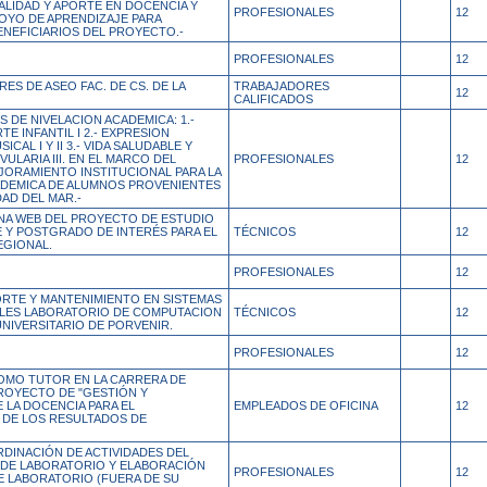
ALIDAD Y APORTE EN DOCENCIA Y
PROFESIONALES
12
POYO DE APRENDIZAJE PARA
ENEFICIARIOS DEL PROYECTO.-
PROFESIONALES
12
ES DE ASEO FAC. DE CS. DE LA
TRABAJADORES
12
CALIFICADOS
S DE NIVELACION ACADEMICA: 1.-
TE INFANTIL I 2.- EXPRESION
CAL I Y II 3.- VIDA SALUDABLE Y
ULARIA III. EN EL MARCO DEL
PROFESIONALES
12
JORAMIENTO INSTITUCIONAL PARA LA
ADEMICA DE ALUMNOS PROVENIENTES
DAD DEL MAR.-
INA WEB DEL PROYECTO DE ESTUDIO
E Y POSTGRADO DE INTERÉS PARA EL
TÉCNICOS
12
GIONAL.
PROFESIONALES
12
RTE Y MANTENIMIENTO EN SISTEMAS
LES LABORATORIO DE COMPUTACION
TÉCNICOS
12
NIVERSITARIO DE PORVENIR.
PROFESIONALES
12
COMO TUTOR EN LA CARRERA DE
ROYECTO DE "GESTIÓN Y
 LA DOCENCIA PARA EL
EMPLEADOS DE OFICINA
12
DE LOS RESULTADOS DE
DINACIÓN DE ACTIVIDADES DEL
S DE LABORATORIO Y ELABORACIÓN
PROFESIONALES
12
E LABORATORIO (FUERA DE SU