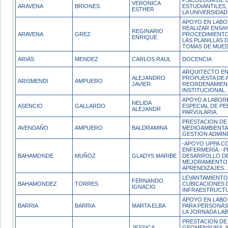
PSICÓLOGA DE 
VERONICA
ARAVENA
BRIONES
ESTUDIANTILES,
ESTHER
LA UNIVERSIDAD
APOYO EN LABO
REALIZAR ENSA
REGINARIO
ARAVENA
GREZ
PROCEDIMIENT
ENRIQUE
LAS PLANILLAS 
TOMAS DE MUES
ARIAS
MENDEZ
CARLOS RAUL
DOCENCIA
ARQUITECTO E
ALEJANDRO
PROPUESTA DE 
ARISMENDI
AMPUERO
JAVIER
REORDENAMIEN
INSTITUCIONAL.
APOYO A LABORE
NELIDA
ASENCIO
GALLARDO
ESPECIAL DE P
ALEJANDR
PARVULARIA.
PRESTACION DE
AVENDAÑO
AMPUERO
BALDRAMINA
MEDIOAMBIENTAL
GESTION ADMINI
-APOYO UPPA C
ENFERMERÍA. -
BAHAMONDE
MUÑOZ
GLADYS MARIBE
DESARROLLO DE
MEJORAMIENTO 
APRENDIZAJES...
LEVANTAMIENTO
FERNANDO
BAHAMONDEZ
TORRES
CUBICACIONES 
IGNACIO
INFRAESTRUCTU
APOYO EN LABO
BARRIA
BARRIA
MARTA ELBA
PARA PERSONAS
LA JORNADA LA
PRESTACION DE
JESSICA
GEOMENSURA. AC