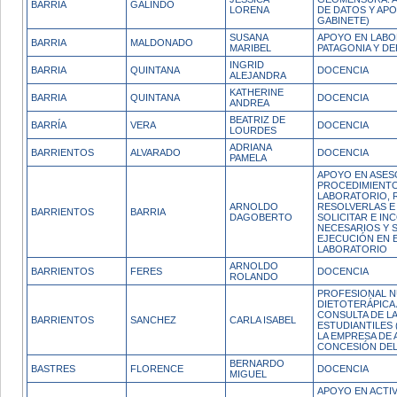
BARRIA
GALINDO
LORENA
DE DATOS Y AP
GABINETE)
SUSANA
APOYO EN LABOR
BARRIA
MALDONADO
MARIBEL
PATAGONIA Y D
INGRID
BARRIA
QUINTANA
DOCENCIA
ALEJANDRA
KATHERINE
BARRIA
QUINTANA
DOCENCIA
ANDREA
BEATRIZ DE
BARRÍA
VERA
DOCENCIA
LOURDES
ADRIANA
BARRIENTOS
ALVARADO
DOCENCIA
PAMELA
APOYO EN ASES
PROCEDIMIENTO
LABORATORIO, 
ARNOLDO
RESOLVERLAS E
BARRIENTOS
BARRIA
DAGOBERTO
SOLICITAR E I
NECESARIOS Y S
EJECUCIÓN EN E
LABORATORIO
ARNOLDO
BARRIENTOS
FERES
DOCENCIA
ROLANDO
PROFESIONAL N
DIETOTERÁPICA 
CONSULTA DE L
BARRIENTOS
SANCHEZ
CARLA ISABEL
ESTUDIANTILES 
LA EMPRESA DE 
CONCESIÓN DEL 
BERNARDO
BASTRES
FLORENCE
DOCENCIA
MIGUEL
APOYO EN ACTIV