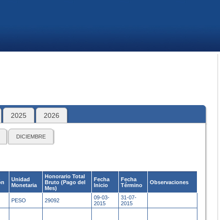
2025
2026
DICIEMBRE
Honorario Total
Unidad
Fecha
Fecha
ón
Bruto (Pago del
Observaciones
Monetaria
Inicio
Término
Mes)
09-03-
31-07-
PESO
29092
2015
2015