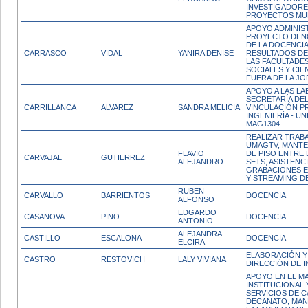
INVESTIGADORE
PROYECTOS MUL
APOYO ADMINIST
PROYECTO DEN
DE LA DOCENCI
CARRASCO
VIDAL
YANIRA DENISE
RESULTADOS DE 
LAS FACULTADES
SOCIALES Y CIE
FUERA DE LA JO
APOYO A LAS LA
SECRETARÍA DE
CARRILLANCA
ALVAREZ
SANDRA MELICIA
VINCULACIÓN PR
INGENIERÍA - U
MAG1304.
REALIZAR TRABA
UMAGTV, MANTE
FLAVIO
DE PISO ENTRE 
CARVAJAL
GUTIERREZ
ALEJANDRO
SETS, ASISTENC
GRABACIONES E
Y STREAMING DE
RUBEN
CARVALLO
BARRIENTOS
DOCENCIA
ALFONSO
EDGARDO
CASANOVA
PINO
DOCENCIA
ANTONIO
ALEJANDRA
CASTILLO
ESCALONA
DOCENCIA
ELCIRA
ELABORACIÓN Y
CASTRO
RESTOVICH
LALY VIVIANA
DIRECCIÓN DE I
APOYO EN EL M
INSTITUCIONAL
SERVICIOS DE C
DECANATO, MAN