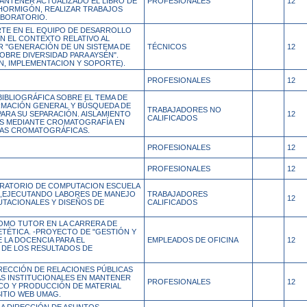
ANTENER ACTUALIZADO EL LIBRO DE
PROFESIONALES
12
HORMIGÓN, REALIZAR TRABAJOS
ABORATORIO.
TE EN EL EQUIPO DE DESARROLLO
N EL CONTEXTO RELATIVO AL
R "GENERACIÓN DE UN SISTEMA DE
TÉCNICOS
12
BRE DIVERSIDAD PARA AYSÉN".
, IMPLEMENTACION Y SOPORTE).
PROFESIONALES
12
IBLIOGRÁFICA SOBRE EL TEMA DE
MACIÓN GENERAL Y BÚSQUEDA DE
TRABAJADORES NO
ARA SU SEPARACIÓN. AISLAMIENTO
12
CALIFICADOS
S MEDIANTE CROMATOGRAFÍA EN
AS CROMATOGRÁFICAS.
PROFESIONALES
12
PROFESIONALES
12
RATORIO DE COMPUTACION ESCUELA
,EJECUTANDO LABORES DE MANEJO
TRABAJADORES
12
TACIONALES Y DISEÑOS DE
CALIFICADOS
COMO TUTOR EN LA CARRERA DE
ETÉTICA. -PROYECTO DE "GESTIÓN Y
 LA DOCENCIA PARA EL
EMPLEADOS DE OFICINA
12
DE LOS RESULTADOS DE
IRECCIÓN DE RELACIONES PÚBLICAS
S INSTITUCIONALES EN MANTENER
PROFESIONALES
12
CO Y PRODUCCIÓN DE MATERIAL
ITIO WEB UMAG.