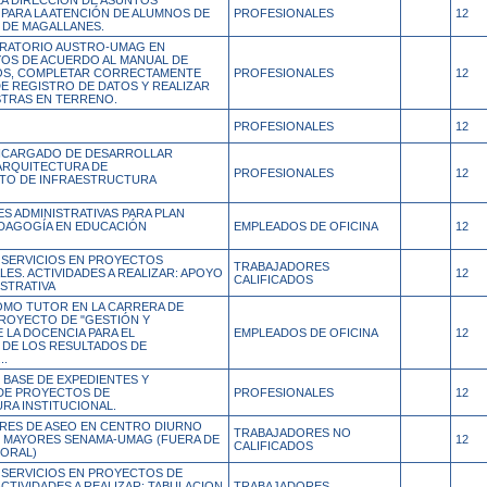
LA DIRECCIÓN DE ASUNTOS
 PARA LA ATENCIÓN DE ALUMNOS DE
PROFESIONALES
12
 DE MAGALLANES.
RATORIO AUSTRO-UMAG EN
YOS DE ACUERDO AL MANUAL DE
OS, COMPLETAR CORRECTAMENTE
PROFESIONALES
12
DE REGISTRO DE DATOS Y REALIZAR
TRAS EN TERRENO.
PROFESIONALES
12
NCARGADO DE DESARROLLAR
ARQUITECTURA DE
PROFESIONALES
12
TO DE INFRAESTRUCTURA
S ADMINISTRATIVAS PARA PLAN
EDAGOGÍA EN EDUCACIÓN
EMPLEADOS DE OFICINA
12
 SERVICIOS EN PROYECTOS
TRABAJADORES
ES. ACTIVIDADES A REALIZAR: APOYO
12
CALIFICADOS
STRATIVA
OMO TUTOR EN LA CARRERA DE
PROYECTO DE "GESTIÓN Y
 LA DOCENCIA PARA EL
EMPLEADOS DE OFICINA
12
DE LOS RESULTADOS DE
..
 BASE DE EXPEDIENTES Y
DE PROYECTOS DE
PROFESIONALES
12
RA INSTITUCIONAL.
RES DE ASEO EN CENTRO DIURNO
TRABAJADORES NO
 MAYORES SENAMA-UMAG (FUERA DE
12
CALIFICADOS
BORAL)
 SERVICIOS EN PROYECTOS DE
TIVIDADES A REALIZAR: TABULACION
TRABAJADORES