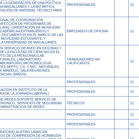
DE LA GENERACIÓN DE UNA POLÍTICA
PROFESIONALES
12
RA MAGALLANES Y LA ANTÁRTICA
RACIÓN DE MATERIAL TÉCNICO PARA
IONAL DE COORDINACIÓN
NFECCIÓN DE PROGRAMAS DE
LLANO. ORIENTACIÓN DE MOVILIDAD
ACADÉMICA A EXTRANJEROS Y
EMPLEADOS DE OFICINA
12
 DOCUMENTOS EN EL MARCO DE LAS
 MOVILIDAD ESTUDIANTIL Y
LA UNIVERSIDAD DE MAGALLANES.
N SERVICIO DE ASEO EN OFICINAS Y
E LA FACULTAD DE CIENCIAS EN EL
TO DE LA PATAGONIA (LAB.
TURALES, LABORATORIO
TRABAJADORES NO
12
ABORATORIO MICROBIOLOGIA,
CALIFICADOS
ES DEPTO. CS. Y REC. NATURALES,
X MINEDUC, SALA REUNIONES
ENCIAS, BAÑOS)
PROFESIONALES
12
ACIÓN EN INSTITUTO DE LA
PROFESIONALES
12
RA DE LA JORNADA LABORAL)
DE REDES,SOPORTE SERVICIO DE
RONICO, SERVICIOS DE SEGURIDAD
TÉCNICOS
12
ADMINISTRACION DE REDES
PROFESIONALES
12
PROFESIONALES
12
RATORIO AUSTRO-UMAG EN
YOS DE COMPRESIÓN DE HORMIGÓN