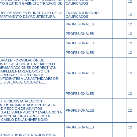
12
OYO GESTION GABINETE (TRABAJO DE
CALIFICADOS
ES DE ASEO EN EL INSTITUTO DE LA
TRABAJADORES NO
12
EPARTAMENTO DE ARQUITECTURA.
CALIFICADOS
PROFESIONALES
12
PROFESIONALES
12
PROFESIONALES
12
PROFESIONALES
12
ORÍA EN FORMULACIÓN DE
S DE GESTIÓN DE CALIDAD EN EL
REVISAR ACCIONES CORRECTIVAS,
 IMPLEMENTARLAS, APOYO EN
PROFESIONALES
12
NCORPORAR LOS RECURSOS
UFICIENTES A LAS ACTIVIDADES DE
L SISTEMA DE CALIDAD DEL
PROFESIONALES
12
UTRICIONISTA. ATENCIÓN
A LOS ALUMNOS ASISTENTES A LA
A DIRECCIÓN DE ASUNTOS
PROFESIONALES
12
(D.A.E) SUPERVISIÓN Y EVALUACIÓN A
ALIMENTACIÓN A CARGO DE LA
CASINO DE LA UNIVERSIDAD.
PROFESIONALES
12
IDADES DE INVESTIGACION EN SU