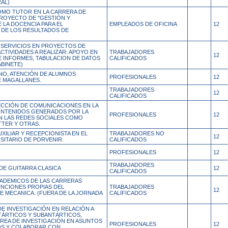
AL)
OMO TUTOR EN LA CARRERA DE
PROYECTO DE "GESTIÓN Y
 LA DOCENCIA PARA EL
EMPLEADOS DE OFICINA
12
DE LOS RESULTADOS DE
 SERVICIOS EN PROYECTOS DE
TIVIDADES A REALIZAR: APOYO EN
TRABAJADORES
12
 INFORMES, TABULACION DE DATOS
CALIFICADOS
BINETE)
NO, ATENCIÓN DE ALUMNOS
PROFESIONALES
12
E MAGALLANES.
TRABAJADORES
12
CALIFICADOS
RECCIÓN DE COMUNICACIONES EN LA
ONTENIDOS GENERADOS POR LA
PROFESIONALES
12
EN LAS REDES SOCIALES COMO
TTER Y OTRAS.
ILIAR Y RECEPCIONISTA EN EL
TRABAJADORES NO
12
SITARIO DE PORVENIR.
CALIFICADOS
PROFESIONALES
12
TRABAJADORES
DE GUITARRA CLASICA
12
CALIFICADOS
CADEMICOS DE LAS CARRERAS
UNCIONES PROPIAS DEL
TRABAJADORES
12
E MECANICA. (FUERA DE LA JORNADA
CALIFICADOS
E INVESTIGACIÓN EN RELACIÒN A
ÁRTICOS Y SUBANTÁRTICOS,
ÁREA DE INVESTIGACIÓN EN ASUNTOS
PROFESIONALES
12
OS Y COLABORAR CON