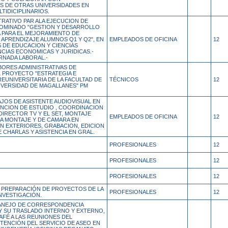
S DE OTRAS UNIVERSIDADES EN
TIDICIPLINARIOS.
RATIVO PAR ALA EJECUCION DE
OMINADO "GESTION Y DESARROLLO
A PARA EL MEJORAMIENTO DE
APRENDIZAJE ALUMNOS Q1 Y Q2", EN
EMPLEADOS DE OFICINA
12
 DE EDUCACION Y CIENCIAS
NCIAS ECONOMICAS Y JURIDICAS.-
RNADA LABORAL.-
BORES ADMINISTRATIVAS DE
L PROYECTO "ESTRATEGIA E
EUNIVERSITARIA DE LA FACULTAD DE
TÉCNICOS
12
NIVERSIDAD DE MAGALLANES" PM
JOS DE ASISTENTE AUDIOVISUAL EN
NCION DE ESTUDIO , COORDINACION
DIRECTOR TV Y EL SET, MONTAJE
EMPLEADOS DE OFICINA
12
IA MONTAJE Y DE CAMARA EN
N EXTERIORES, GRABACION, EDICION
 CHARLAS Y ASISTENCIA EN GRAL.
PROFESIONALES
12
PROFESIONALES
12
PROFESIONALES
12
 PREPARACIÓN DE PROYECTOS DE LA
PROFESIONALES
12
NVESTIGACIÓN.
ANEJO DE CORRESPONDENCIA
 Y SU TRASLADO INTERNO Y EXTERNO,
AFÉ A LAS REUNIONES DEL
TENCIÓN DEL SERVICIO DE ASEO EN