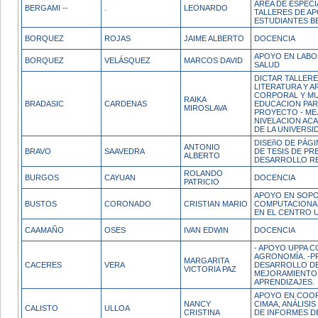
AREA DE ESPECI
BERGAMI --
.
LEONARDO
TALLERES DE A
ESTUDIANTES B
BORQUEZ
ROJAS
JAIME ALBERTO
DOCENCIA
APOYO EN LABOR
BORQUEZ
VELÁSQUEZ
MARCOS DAVID
SALUD
DICTAR TALLERE
LITERATURA Y AR
CORPORAL Y MUSI
RAIKA
BRADASIC
CARDENAS
EDUCACION PARV
MIROSLAVA
PROYECTO - ME
NIVELACION AC
DE LA UNIVERSI
DISEñO DE PÁG
ANTONIO
BRAVO
SAAVEDRA
DE TESIS DE PR
ALBERTO
DESARROLLO RE
ROLANDO
BURGOS
CAYUAN
DOCENCIA
PATRICIO
APOYO EN SOPO
BUSTOS
CORONADO
CRISTIAN MARIO
COMPUTACIONA
EN EL CENTRO U
CAAMAÑO
OSES
IVAN EDWIN
DOCENCIA
- APOYO UPPA 
AGRONOMÍA. -P
MARGARITA
CACERES
VERA
DESARROLLO DE
VICTORIA PAZ
MEJORAMIENTO 
APRENDIZAJES.
APOYO EN COOR
NANCY
CIMAA, ANÁLISI
CALISTO
ULLOA
CRISTINA
DE INFORMES D