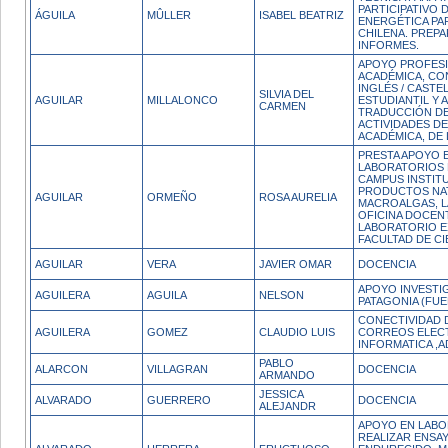
PARTICIPATIVO 
ÁGUILA
MÛLLER
ISABEL BEATRIZ
ENERGÉTICA PA
CHILENA. PREPA
INFORMES.
APOYO PROFES
ACADÉMICA, CO
INGLÉS / CASTE
SILVIA DEL
AGUILAR
MILLALONCO
ESTUDIANTIL Y 
CARMEN
TRADUCCIÓN DE
ACTIVIDADES DE
ACADÉMICA, DE 
PRESTA APOYO E
LABORATORIOS D
CAMPUS INSTITU
PRODUCTOS NA
AGUILAR
ORMEÑO
ROSA AURELIA
MACROALGAS, L
OFICINA DOCENT
LABORATORIO E
FACULTAD DE CI
AGUILAR
VERA
JAVIER OMAR
DOCENCIA
APOYO INVESTIG
AGUILERA
AGUILA
NELSON
PATAGONIA (FUE
CONECTIVIDAD 
AGUILERA
GOMEZ
CLAUDIO LUIS
CORREOS ELECT
INFORMATICA ,
PABLO
ALARCON
VILLAGRAN
DOCENCIA
ARMANDO
JESSICA
ALVARADO
GUERRERO
DOCENCIA
ALEJANDR
APOYO EN LABO
REALIZAR ENSA