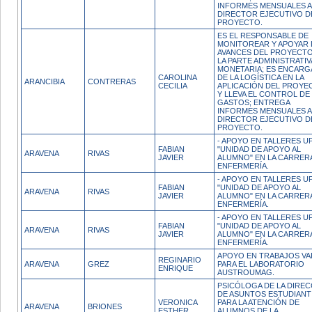
INFORMES MENSUALES A
DIRECTOR EJECUTIVO D
PROYECTO.
ES EL RESPONSABLE DE
MONITOREAR Y APOYAR 
AVANCES DEL PROYECTO
LA PARTE ADMINISTRATIV
MONETARIA; ES ENCAR
CAROLINA
DE LA LOGÍSTICA EN LA
ARANCIBIA
CONTRERAS
CECILIA
APLICACIÓN DEL PROYE
Y LLEVA EL CONTROL DE
GASTOS; ENTREGA
INFORMES MENSUALES A
DIRECTOR EJECUTIVO D
PROYECTO.
- APOYO EN TALLERES U
FABIAN
"UNIDAD DE APOYO AL
ARAVENA
RIVAS
JAVIER
ALUMNO" EN LA CARRER
ENFERMERÍA.
- APOYO EN TALLERES U
FABIAN
"UNIDAD DE APOYO AL
ARAVENA
RIVAS
JAVIER
ALUMNO" EN LA CARRER
ENFERMERÍA.
- APOYO EN TALLERES U
FABIAN
"UNIDAD DE APOYO AL
ARAVENA
RIVAS
JAVIER
ALUMNO" EN LA CARRER
ENFERMERÍA.
APOYO EN TRABAJOS VA
REGINARIO
ARAVENA
GREZ
PARA EL LABORATORIO
ENRIQUE
AUSTROUMAG.
PSICÓLOGA DE LA DIRE
DE ASUNTOS ESTUDIANTI
VERONICA
PARA LA ATENCIÓN DE
ARAVENA
BRIONES
ESTHER
ALUMNOS DE LA