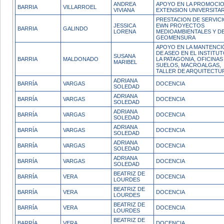
ANDREA
APOYO EN LA PROMOCIO
BARRIA
VILLARROEL
VIVIANA
EXTENSION UNIVERSITAR
PRESTACION DE SERVIC
JESSICA
EWN PROYECTOS
BARRIA
GALINDO
LORENA
MEDIOAMBIENTALES Y D
GEOMENSURA
APOYO EN LA MANTENCI
DE ASEO EN EL INSTITU
SUSANA
BARRIA
MALDONADO
LA PATAGONIA, OFICINAS
MARIBEL
SUELOS, MACROALGAS,
TALLER DE ARQUITECTU
ADRIANA
BARRÍA
VARGAS
DOCENCIA
SOLEDAD
ADRIANA
BARRÍA
VARGAS
DOCENCIA
SOLEDAD
ADRIANA
BARRÍA
VARGAS
DOCENCIA
SOLEDAD
ADRIANA
BARRÍA
VARGAS
DOCENCIA
SOLEDAD
ADRIANA
BARRÍA
VARGAS
DOCENCIA
SOLEDAD
ADRIANA
BARRÍA
VARGAS
DOCENCIA
SOLEDAD
BEATRIZ DE
BARRÍA
VERA
DOCENCIA
LOURDES
BEATRIZ DE
BARRÍA
VERA
DOCENCIA
LOURDES
BEATRIZ DE
BARRÍA
VERA
DOCENCIA
LOURDES
BEATRIZ DE
BARRÍA
VERA
DOCENCIA