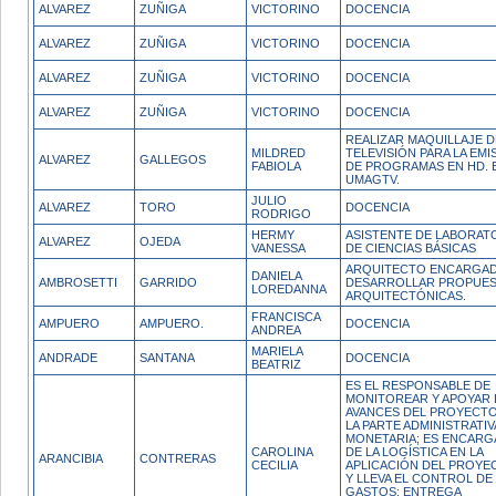
ALVAREZ
ZUÑIGA
VICTORINO
DOCENCIA
ALVAREZ
ZUÑIGA
VICTORINO
DOCENCIA
ALVAREZ
ZUÑIGA
VICTORINO
DOCENCIA
ALVAREZ
ZUÑIGA
VICTORINO
DOCENCIA
REALIZAR MAQUILLAJE D
MILDRED
TELEVISIÓN PARA LA EMI
ALVAREZ
GALLEGOS
FABIOLA
DE PROGRAMAS EN HD. 
UMAGTV.
JULIO
ALVAREZ
TORO
DOCENCIA
RODRIGO
HERMY
ASISTENTE DE LABORAT
ALVAREZ
OJEDA
VANESSA
DE CIENCIAS BÁSICAS
ARQUITECTO ENCARGAD
DANIELA
AMBROSETTI
GARRIDO
DESARROLLAR PROPUES
LOREDANNA
ARQUITECTÓNICAS.
FRANCISCA
AMPUERO
AMPUERO.
DOCENCIA
ANDREA
MARIELA
ANDRADE
SANTANA
DOCENCIA
BEATRIZ
ES EL RESPONSABLE DE
MONITOREAR Y APOYAR 
AVANCES DEL PROYECTO
LA PARTE ADMINISTRATIV
MONETARIA; ES ENCAR
CAROLINA
DE LA LOGÍSTICA EN LA
ARANCIBIA
CONTRERAS
CECILIA
APLICACIÓN DEL PROYE
Y LLEVA EL CONTROL DE
GASTOS; ENTREGA