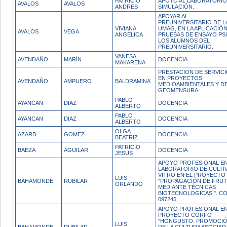
PATRICIO
APOYO AL LABORATORIO
AVALOS
AVALOS
ANDRES
SIMULACIÓN.
APOYAR AL
PREUNIVERSITARIO DE L
VIVIANA
UMAG, EN LA APLICACIÓ
AVALOS
VEGA
ANGELICA
PRUEBAS DE ENSAYO PS
LOS ALUMNOS DEL
PREUNIVERSITARIO.
VANESA
AVENDAÑO
MARÍN
DOCENCIA
MAKARENA
PRESTACION DE SERVIC
EN PROYECTOS
AVENDAÑO
AMPUERO
BALDRAMINA
MEDIOAMBIENTALES Y D
GEOMENSURA
PABLO
AYANCAN
DIAZ
DOCENCIA
ALBERTO
PABLO
AYANCAN
DIAZ
DOCENCIA
ALBERTO
OLGA
AZARD
GOMEZ
DOCENCIA
BEATRIZ
PATRICIO
BAEZA
AGUILAR
DOCENCIA
JESUS
APOYO PROFESIONAL EN
LABORATORIO DE CULTIV
VITRO EN EL PROYECTO 
LUIS
BAHAMONDE
RUBILAR
"PROPAGACIÓN DE FRUT
ORLANDO
MEDIANTE TÉCNICAS
BIOTECNOLOGICAS ". CO
097245.
APOYO PROFESIONAL EN
PROYECTO CORFO
"HONGUSTO: PROMOCI
LUIS