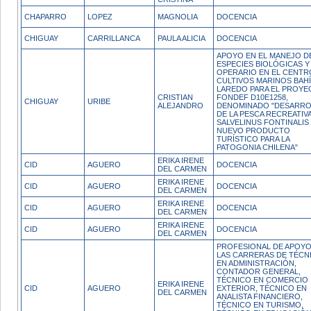
CHAPARRO
LOPEZ
MAGNOLIA
DOCENCIA
CHIGUAY
CARRILLANCA
PAULA ALICIA
DOCENCIA
APOYO EN EL MANEJO D
ESPECIES BIOLÓGICAS Y
OPERARIO EN EL CENTR
CULTIVOS MARINOS BAH
LAREDO PARA EL PROYE
CRISTIAN
FONDEF D10E1258,
CHIGUAY
URIBE
ALEJANDRO
DENOMINADO "DESARR
DE LA PESCA RECREATIV
SALVELINUS FONTINALIS
NUEVO PRODUCTO
TURÍSTICO PARA LA
PATOGONIA CHILENA"
ERIKA IRENE
CID
AGUERO
DOCENCIA
DEL CARMEN
ERIKA IRENE
CID
AGUERO
DOCENCIA
DEL CARMEN
ERIKA IRENE
CID
AGUERO
DOCENCIA
DEL CARMEN
ERIKA IRENE
CID
AGUERO
DOCENCIA
DEL CARMEN
PROFESIONAL DE APOYO
LAS CARRERAS DE TÉCN
EN ADMINISTRACIÓN,
CONTADOR GENERAL,
TÉCNICO EN COMERCIO
ERIKA IRENE
CID
AGUERO
EXTERIOR, TÉCNICO EN
DEL CARMEN
ANALISTA FINANCIERO,
TÉCNICO EN TURISMO,