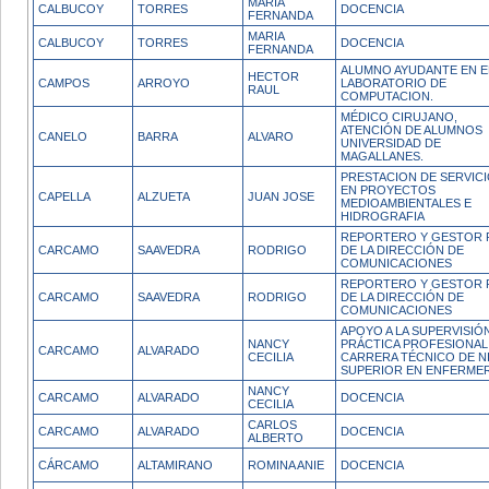
MARIA
CALBUCOY
TORRES
DOCENCIA
FERNANDA
MARIA
CALBUCOY
TORRES
DOCENCIA
FERNANDA
ALUMNO AYUDANTE EN E
HECTOR
CAMPOS
ARROYO
LABORATORIO DE
RAUL
COMPUTACION.
MÉDICO CIRUJANO,
ATENCIÓN DE ALUMNOS
CANELO
BARRA
ALVARO
UNIVERSIDAD DE
MAGALLANES.
PRESTACION DE SERVIC
EN PROYECTOS
CAPELLA
ALZUETA
JUAN JOSE
MEDIOAMBIENTALES E
HIDROGRAFIA
REPORTERO Y GESTOR 
CARCAMO
SAAVEDRA
RODRIGO
DE LA DIRECCIÓN DE
COMUNICACIONES
REPORTERO Y GESTOR 
CARCAMO
SAAVEDRA
RODRIGO
DE LA DIRECCIÓN DE
COMUNICACIONES
APOYO A LA SUPERVISIÓ
NANCY
PRÁCTICA PROFESIONAL
CARCAMO
ALVARADO
CECILIA
CARRERA TÉCNICO DE N
SUPERIOR EN ENFERMER
NANCY
CARCAMO
ALVARADO
DOCENCIA
CECILIA
CARLOS
CARCAMO
ALVARADO
DOCENCIA
ALBERTO
CÁRCAMO
ALTAMIRANO
ROMINA ANIE
DOCENCIA