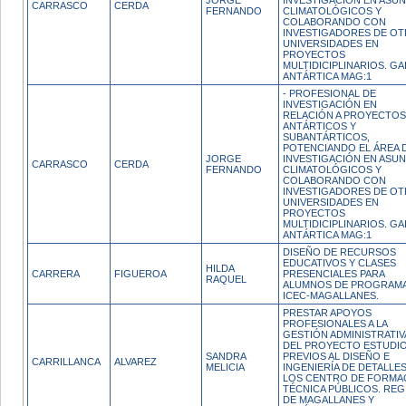
JORGE
INVESTIGACIÓN EN ASU
CARRASCO
CERDA
FERNANDO
CLIMATOLÓGICOS Y
COLABORANDO CON
INVESTIGADORES DE OT
UNIVERSIDADES EN
PROYECTOS
MULTIDICIPLINARIOS. GA
ANTÁRTICA MAG:1
- PROFESIONAL DE
INVESTIGACIÓN EN
RELACIÓN A PROYECTOS
ANTÁRTICOS Y
SUBANTÁRTICOS,
POTENCIANDO EL ÁREA 
JORGE
INVESTIGACIÓN EN ASU
CARRASCO
CERDA
FERNANDO
CLIMATOLÓGICOS Y
COLABORANDO CON
INVESTIGADORES DE OT
UNIVERSIDADES EN
PROYECTOS
MULTIDICIPLINARIOS. GA
ANTÁRTICA MAG:1
DISEÑO DE RECURSOS
EDUCATIVOS Y CLASES
HILDA
CARRERA
FIGUEROA
PRESENCIALES PARA
RAQUEL
ALUMNOS DE PROGRAM
ICEC-MAGALLANES.
PRESTAR APOYOS
PROFESIONALES A LA
GESTIÓN ADMINISTRATIV
DEL PROYECTO ESTUDI
SANDRA
PREVIOS AL DISEÑO E
CARRILLANCA
ALVAREZ
MELICIA
INGENIERÍA DE DETALLE
LOS CENTRO DE FORMA
TÉCNICA PÚBLICOS. REG
DE MAGALLANES Y