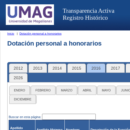
Transparencia Activa
Registro Histórico
Inicio
|
Dotación personal a honorarios
Dotación personal a honorarios
2012
2013
2014
2015
2016
2017
2026
ENERO
FEBRERO
MARZO
ABRIL
MAYO
JUNI
DICIEMBRE
Buscar en esta página:
Apellido
Apellido Materno
Nombres
Descripción de la Funció