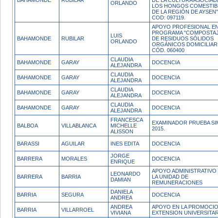
BAHAMONDE
RUBILAR
DE LA CULTURA ASOCIAD
ORLANDO
LOS HONGOS COMESTIB
DE LA REGIÓN DE AYSEN"
COD: 097119.
APOYO PROFESIONAL EN
PROGRAMA "COMPOSTA
LUIS
BAHAMONDE
RUBILAR
DE RESIDUOS SÓLIDOS
ORLANDO
ORGÁNICOS DOMICILIARI
CÓD. 060400
CLAUDIA
BAHAMONDE
GARAY
DOCENCIA
ALEJANDRA
CLAUDIA
BAHAMONDE
GARAY
DOCENCIA
ALEJANDRA
CLAUDIA
BAHAMONDE
GARAY
DOCENCIA
ALEJANDRA
CLAUDIA
BAHAMONDE
GARAY
DOCENCIA
ALEJANDRA
FRANCESCA
EXAMINADOR PRUEBA SI
BALBOA
VILLABLANCA
MICHELLE
2015.
ALISSON
BARASSI
AGUILAR
INES EDITA
DOCENCIA
JORGE
BARRERA
MORALES
DOCENCIA
ENRIQUE
APOYO ADMINISTRATIVO
LEONARDO
BARRERA
BARRIA
LA UNIDAD DE
DAMIAN
REMUNERACIONES
DANIELA
BARRIA
SEGURA
DOCENCIA
ANDREA
ANDREA
APOYO EN LA PROMOCIO
BARRIA
VILLARROEL
VIVIANA
EXTENSION UNIVERSITAR