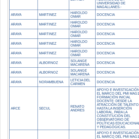
UNIVERSIDAD DE
MAGALLANES.-
HAROLDO
ARAYA
MARTINEZ
DOCENCIA
OMAR
HAROLDO
ARAYA
MARTINEZ
DOCENCIA
OMAR
HAROLDO
ARAYA
MARTINEZ
DOCENCIA
OMAR
HAROLDO
ARAYA
MARTINEZ
DOCENCIA
OMAR
HAROLDO
ARAYA
MARTINEZ
DOCENCIA
OMAR
SOLANGE
ARAYA
ALBORNOZ
DOCENCIA
MACARENA
SOLANGE
ARAYA
ALBORNOZ
DOCENCIA
MACARENA
LETICIA DEL
ARAYA
NORAMBUENA
DOCENCIA
CARMEN
APOYO E INVESTIGACIÓ
EL MARCO DEL PMI MAG1
FORMACIÓN INICIAL
DOCENTE: DESDE LA
ATRACCIÓN DE TALENTO
RENATO
ARCE
SECUL
HASTA LA INSERCIÓN
ANDRES
LABORAL, PARA LA
CONSTITUCIÓN DEL
OBSERVATORIO DE
POLÍTICAS EDUCACIONA
Y PEDAGÓGICAS.
APOYO E INVESTIGACIÓ
EL MARCO DEL PMI MAG1