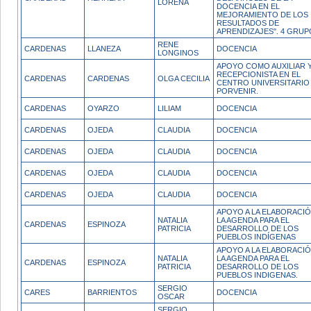
LORENA
DOCENCIA EN EL
MEJORAMIENTO DE LOS
RESULTADOS DE
APRENDIZAJES". 4 GRUP
RENE
CARDENAS
LLANEZA
DOCENCIA
LONGINOS
APOYO COMO AUXILIAR 
RECEPCIONISTA EN EL
CARDENAS
CARDENAS
OLGA CECILIA
CENTRO UNIVERSITARIO
PORVENIR.
CARDENAS
OYARZO
LILIAM
DOCENCIA
CARDENAS
OJEDA
CLAUDIA
DOCENCIA
CARDENAS
OJEDA
CLAUDIA
DOCENCIA
CARDENAS
OJEDA
CLAUDIA
DOCENCIA
CARDENAS
OJEDA
CLAUDIA
DOCENCIA
APOYO A LA ELABORACI
NATALIA
LA AGENDA PARA EL
CARDENAS
ESPINOZA
PATRICIA
DESARROLLO DE LOS
PUEBLOS INDÍGENAS
APOYO A LA ELABORACI
NATALIA
LA AGENDA PARA EL
CARDENAS
ESPINOZA
PATRICIA
DESARROLLO DE LOS
PUEBLOS INDIGENAS.
SERGIO
CARES
BARRIENTOS
DOCENCIA
OSCAR
SERGIO