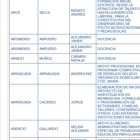
FORMACIÓN INICIAL
DOCENTE: DESDE LA
ATRACCIÓN DE TALENTO
RENATO
ARCE
SECUL
HASTA LA INSERCIÓN
ANDRES
LABORAL, PARA LA
CONSTITUCIÓN DEL
OBSERVATORIO DE
POLÍTICAS EDUCACIONA
Y PEDAGÓGICAS.
ALEJANDRO
ARISMENDI
AMPUERO
DOCENCIA
JAVIER
ALEJANDRO
ARISMENDI
AMPUERO
DOCENCIA
JAVIER
CARMEN
ARMIJO
MUÑOZ
DOCENCIA
NATALIA
APOYO PROFESIONAL EN
PROGRAMA "COMPOSTA
ARRIAGADA
ARRIAGADA
ANDREA PAZ
DE RESIDUOS SÓLIDOS
ORGÁNICOS DOMICILIARI
CÓD. 060400
ELABORACIÓN DE INFO
PROYECTO DE
INVESTIGACIÓN EN
BIOMEDICINA. FORMULA
ARRIAGADA
CACERES
JORGE
Y PROGRAMACIÓN DE
ACTIVIDADES, CHARLAS,
TALLERES, CONFERENCI
OTROS, CON DISTINTAS
INSTITUCIONES REGION
APOYO A LABORES
NELIDA
ADMINISTRATIVAS PARA 
ASENCIO
GALLARDO
ALEJANDR
ESPECIAL DE PEDAGOGÍ
EDUCACIÓN PARVULARIA