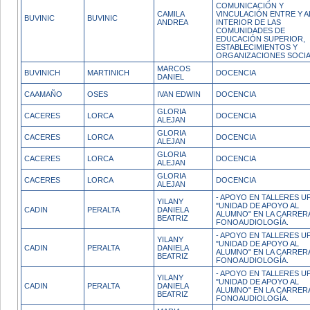
COMUNICACIÓN Y
CAMILA
VINCULACIÓN ENTRE Y A
BUVINIC
BUVINIC
ANDREA
INTERIOR DE LAS
COMUNIDADES DE
EDUCACIÓN SUPERIOR,
ESTABLECIMIENTOS Y
ORGANIZACIONES SOCIA
MARCOS
BUVINICH
MARTINICH
DOCENCIA
DANIEL
CAAMAÑO
OSES
IVAN EDWIN
DOCENCIA
GLORIA
CACERES
LORCA
DOCENCIA
ALEJAN
GLORIA
CACERES
LORCA
DOCENCIA
ALEJAN
GLORIA
CACERES
LORCA
DOCENCIA
ALEJAN
GLORIA
CACERES
LORCA
DOCENCIA
ALEJAN
- APOYO EN TALLERES U
YILANY
"UNIDAD DE APOYO AL
CADIN
PERALTA
DANIELA
ALUMNO" EN LA CARRER
BEATRIZ
FONOAUDIOLOGÍA.
- APOYO EN TALLERES U
YILANY
"UNIDAD DE APOYO AL
CADIN
PERALTA
DANIELA
ALUMNO" EN LA CARRER
BEATRIZ
FONOAUDIOLOGÍA.
- APOYO EN TALLERES U
YILANY
"UNIDAD DE APOYO AL
CADIN
PERALTA
DANIELA
ALUMNO" EN LA CARRER
BEATRIZ
FONOAUDIOLOGÍA.