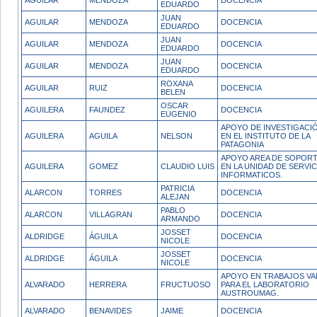
AGUILAR
MENDOZA
DOCENCIA
EDUARDO
JUAN
AGUILAR
MENDOZA
DOCENCIA
EDUARDO
JUAN
AGUILAR
MENDOZA
DOCENCIA
EDUARDO
JUAN
AGUILAR
MENDOZA
DOCENCIA
EDUARDO
ROXANA
AGUILAR
RUIZ
DOCENCIA
BELEN
OSCAR
AGUILERA
FAUNDEZ
DOCENCIA
EUGENIO
APOYO DE INVESTIGACI
AGUILERA
AGUILA
NELSON
EN EL INSTITUTO DE LA
PATAGONIA
APOYO AREA DE SOPORT
AGUILERA
GOMEZ
CLAUDIO LUIS
EN LA UNIDAD DE SERVI
INFORMATICOS.
PATRICIA
ALARCON
TORRES
DOCENCIA
ALEJAN
PABLO
ALARCON
VILLAGRAN
DOCENCIA
ARMANDO
JOSSET
ALDRIDGE
ÁGUILA
DOCENCIA
NICOLE
JOSSET
ALDRIDGE
ÁGUILA
DOCENCIA
NICOLE
APOYO EN TRABAJOS VA
ALVARADO
HERRERA
FRUCTUOSO
PARA EL LABORATORIO
AUSTROUMAG.
ALVARADO
BENAVIDES
JAIME
DOCENCIA