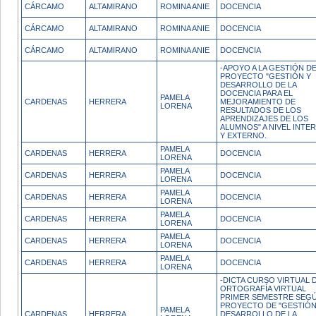
CÁRCAMO
ALTAMIRANO
ROMINA ANIE
DOCENCIA
CÁRCAMO
ALTAMIRANO
ROMINA ANIE
DOCENCIA
CÁRCAMO
ALTAMIRANO
ROMINA ANIE
DOCENCIA
-APOYO A LA GESTIÓN D
PROYECTO "GESTIÓN Y
DESARROLLO DE LA
DOCENCIA PARA EL
PAMELA
CARDENAS
HERRERA
MEJORAMIENTO DE
LORENA
RESULTADOS DE LOS
APRENDIZAJES DE LOS
ALUMNOS" A NIVEL INTE
Y EXTERNO.
PAMELA
CARDENAS
HERRERA
DOCENCIA
LORENA
PAMELA
CARDENAS
HERRERA
DOCENCIA
LORENA
PAMELA
CARDENAS
HERRERA
DOCENCIA
LORENA
PAMELA
CARDENAS
HERRERA
DOCENCIA
LORENA
PAMELA
CARDENAS
HERRERA
DOCENCIA
LORENA
PAMELA
CARDENAS
HERRERA
DOCENCIA
LORENA
-DICTA CURSO VIRTUAL 
ORTOGRAFÍA VIRTUAL
PRIMER SEMESTRE SEG
PROYECTO DE "GESTIÓN
PAMELA
CARDENAS
HERRERA
DESARROLLO DE LA