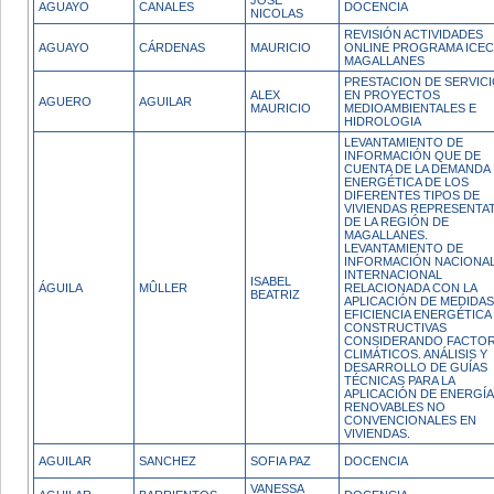
JOSE
AGUAYO
CANALES
DOCENCIA
NICOLAS
REVISIÓN ACTIVIDADES
AGUAYO
CÁRDENAS
MAURICIO
ONLINE PROGRAMA ICEC
MAGALLANES
PRESTACION DE SERVIC
ALEX
EN PROYECTOS
AGUERO
AGUILAR
MAURICIO
MEDIOAMBIENTALES E
HIDROLOGIA
LEVANTAMIENTO DE
INFORMACIÓN QUE DE
CUENTA DE LA DEMANDA
ENERGÉTICA DE LOS
DIFERENTES TIPOS DE
VIVIENDAS REPRESENTAT
DE LA REGIÓN DE
MAGALLANES.
LEVANTAMIENTO DE
INFORMACIÓN NACIONAL
INTERNACIONAL
ISABEL
ÁGUILA
MÛLLER
RELACIONADA CON LA
BEATRIZ
APLICACIÓN DE MEDIDAS
EFICIENCIA ENERGÉTICA
CONSTRUCTIVAS
CONSIDERANDO FACTO
CLIMÁTICOS. ANÁLISIS Y
DESARROLLO DE GUÍAS
TÉCNICAS PARA LA
APLICACIÓN DE ENERGÍ
RENOVABLES NO
CONVENCIONALES EN
VIVIENDAS.
AGUILAR
SANCHEZ
SOFIA PAZ
DOCENCIA
VANESSA