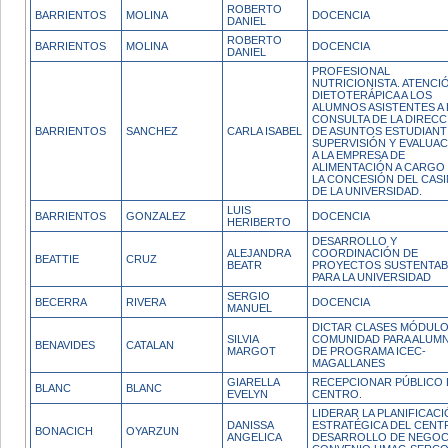
ROBERTO
BARRIENTOS
MOLINA
DOCENCIA
DANIEL
ROBERTO
BARRIENTOS
MOLINA
DOCENCIA
DANIEL
PROFESIONAL
NUTRICIONISTA. ATENCI
DIETOTERÁPICA A LOS
ALUMNOS ASISTENTES A 
CONSULTA DE LA DIRECC
BARRIENTOS
SANCHEZ
CARLA ISABEL
DE ASUNTOS ESTUDIANTI
SUPERVISIÓN Y EVALUA
A LA EMPRESA DE
ALIMENTACIÓN A CARGO
LA CONCESIÓN DEL CAS
DE LA UNIVERSIDAD.
LUIS
BARRIENTOS
GONZALEZ
DOCENCIA
HERIBERTO
DESARROLLO Y
ALEJANDRA
COORDINACIÓN DE
BEATTIE
CRUZ
BEATR
PROYECTOS SUSTENTAB
PARA LA UNIVERSIDAD
SERGIO
BECERRA
RIVERA
DOCENCIA
MANUEL
DICTAR CLASES MÓDUL
SILVIA
COMUNIDAD PARA ALUM
BENAVIDES
CATALAN
MARGOT
DE PROGRAMA ICEC-
MAGALLANES
GIARELLA
RECEPCIONAR PÚBLICO 
BLANC
BLANC
EVELYN
CENTRO.
LIDERAR LA PLANIFICAC
DANISSA
ESTRATÉGICA DEL CENT
BONACICH
OYARZUN
ANGELICA
DESARROLLO DE NEGOC