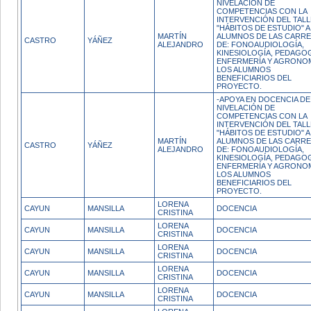
NIVELACIÓN DE
COMPETENCIAS CON LA
INTERVENCIÓN DEL TAL
"HÁBITOS DE ESTUDIO" A
MARTÍN
ALUMNOS DE LAS CARR
CASTRO
YÁÑEZ
ALEJANDRO
DE: FONOAUDIOLOGÍA,
KINESIOLOGÍA, PEDAGOG
ENFERMERÍA Y AGRONOM
LOS ALUMNOS
BENEFICIARIOS DEL
PROYECTO.
-APOYA EN DOCENCIA DE
NIVELACIÓN DE
COMPETENCIAS CON LA
INTERVENCIÓN DEL TAL
"HÁBITOS DE ESTUDIO" A
MARTÍN
ALUMNOS DE LAS CARR
CASTRO
YÁÑEZ
ALEJANDRO
DE: FONOAUDIOLOGÍA,
KINESIOLOGÍA, PEDAGOG
ENFERMERÍA Y AGRONOM
LOS ALUMNOS
BENEFICIARIOS DEL
PROYECTO.
LORENA
CAYUN
MANSILLA
DOCENCIA
CRISTINA
LORENA
CAYUN
MANSILLA
DOCENCIA
CRISTINA
LORENA
CAYUN
MANSILLA
DOCENCIA
CRISTINA
LORENA
CAYUN
MANSILLA
DOCENCIA
CRISTINA
LORENA
CAYUN
MANSILLA
DOCENCIA
CRISTINA