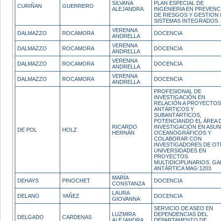
SILVANA
PLAN ESPECIAL DE
CURIÑAN
GUERRERO
ALEJANDRA
INGENIERIA EN PREVENC
DE RIESGOS Y GESTION
SISTEMAS INTEGRADOS
VERENNA
DALMAZZO
ROCAMORA
DOCENCIA
ANDRELLA
VERENNA
DALMAZZO
ROCAMORA
DOCENCIA
ANDRELLA
VERENNA
DALMAZZO
ROCAMORA
DOCENCIA
ANDRELLA
VERENNA
DALMAZZO
ROCAMORA
DOCENCIA
ANDRELLA
PROFESIONAL DE
INVESTIGACIÓN EN
RELACIÓN A PROYECTOS
ANTÁRTICOS Y
SUBANTÁRTICOS,
POTENCIANDO EL ÁREA 
RICARDO
INVESTIGACIÓN EN ASU
DE POL
HOLZ
HERNÁN
OCEANOGRÁFICOS Y
COLABORAR CON
INVESTIGADORES DE OT
UNIVERSIDADES EN
PROYECTOS
MULTIDICIPLINARIOS. GA
ANTÁRTICA MAG:1203
MARÍA
DEHAYS
PINOCHET
DOCENCIA
CONSTANZA
LAURA
DELANO
YAÑEZ
DOCENCIA
GIOVANNA
SERVICIO DE ASEO EN
LUZMIRA
DEPENDENCIAS DEL
DELGADO
CARDENAS
ALEJANDRA
DEPARTAMENTO DE