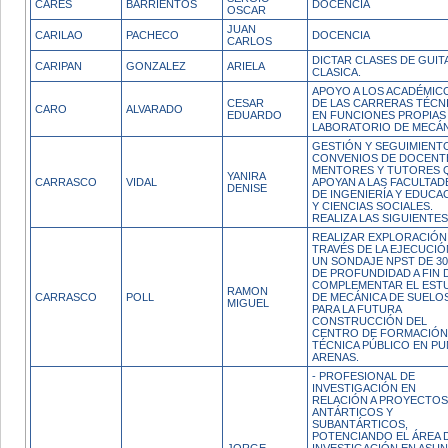
CARES
BARRIENTOS
DOCENCIA
OSCAR
JUAN
CARILAO
PACHECO
DOCENCIA
CARLOS
DICTAR CLASES DE GUI
CARIPAN
GONZALEZ
ARIELA
CLASICA.
APOYO A LOS ACADÉMIC
CESAR
DE LAS CARRERAS TÉCN
CARO
ALVARADO
EDUARDO
EN FUNCIONES PROPIAS
LABORATORIO DE MECÁN
GESTIÓN Y SEGUIMIENT
CONVENIOS DE DOCENT
MENTORES Y TUTORES 
YANIRA
CARRASCO
VIDAL
APOYAN A LAS FACULTAD
DENISE
DE INGENIERÍA Y EDUCA
Y CIENCIAS SOCIALES.
REALIZA LAS SIGUIENTES
REALIZAR EXPLORACIÓN
TRAVÉS DE LA EJECUCIÓ
UN SONDAJE NPST DE 30
DE PROFUNDIDAD A FIN 
COMPLEMENTAR EL EST
RAMON
CARRASCO
POLL
DE MECÁNICA DE SUELO
MIGUEL
PARA LA FUTURA
CONSTRUCCIÓN DEL
CENTRO DE FORMACIÓN
TÉCNICA PÚBLICO EN PU
ARENAS.
- PROFESIONAL DE
INVESTIGACIÓN EN
RELACIÓN A PROYECTOS
ANTÁRTICOS Y
SUBANTÁRTICOS,
POTENCIANDO EL ÁREA 