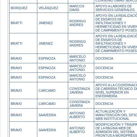
CONVENIO UMAG SERC
MARCOS
APOYO A LABORES DE
BORQUEZ
VELÁSQUEZ
DAVID
SERVICIOS GENERALES.
APOYO EN LA REALIZACI
DE ENSAYOS DE
RODRIGO
BRATTI
JIMENEZ
INFILTRACIONES Y
ANDRES
HERMETICIDAD EN VIVIE
DE CAMPAMENTO POSES
APOYO EN LA REALIZACI
DE ENSAYOS DE
RODRIGO
BRATTI
JIMENEZ
INFILTRACIONES Y
ANDRES
HERMETICIDAD EN VIVIE
DE CAMPAMENTO POSES
MARCELO
BRAVO
ESPINOZA
DOCENCIA
ANTONIO
MARCELO
BRAVO
ESPINOZA
DOCENCIA
ANTONIO
MARCELO
BRAVO
ESPINOZA
DOCENCIA
ANTONIO
APOYO A LA COORDINAC
CONSTANZA
DE CARRERA TÉCNICO D
BRAVO
CARCAMO
JAVIERA
NIVEL SUPERIOR EN
ENFERMERÍA
CONSTANZA
BRAVO
CARCAMO
DOCENCIA
JAVIERA
ACTUALIZACIÓN Y
ANTONIO
BRAVO
SAAVEDRA
MANUTENCIÓN DEL SITI
ALBERTO
WEB INSTITUCIONAL
MODIFICACIÓN Y TRASP
ANTONIO
DE LA PAGINA WEB DE
BRAVO
SAAVEDRA
ALBERTO
ADMISIÓN DEL SISTEMA
PRONTUS A WORDPRESS