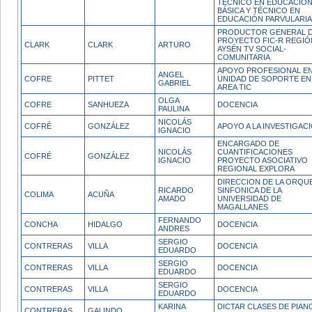
TÉCNICO EN EDUCACIÓ
BÁSICA Y TÉCNICO EN
EDUCACIÓN PARVULARIA
PRODUCTOR GENERAL 
PROYECTO FIC-R REGIÓ
CLARK
CLARK
ARTURO
AYSÉN TV SOCIAL-
COMUNITARIA
APOYO PROFESIONAL EN
ANGEL
COFRE
PITTET
UNIDAD DE SOPORTE EN
GABRIEL
AREA TIC
OLGA
COFRE
SANHUEZA
DOCENCIA
PAULINA
NICOLÁS
COFRÉ
GONZÁLEZ
APOYO A LA INVESTIGACI
IGNACIO
ENCARGADO DE
NICOLÁS
CUANTIFICACIONES
COFRÉ
GONZÁLEZ
IGNACIO
PROYECTO ASOCIATIVO
REGIONAL EXPLORA
DIRECCION DE LA ORQU
RICARDO
SINFONICA DE LA
COLIMA
ACUÑA
AMADO
UNIVERSIDAD DE
MAGALLANES
FERNANDO
CONCHA
HIDALGO
DOCENCIA
ANDRES
SERGIO
CONTRERAS
VILLA
DOCENCIA
EDUARDO
SERGIO
CONTRERAS
VILLA
DOCENCIA
EDUARDO
SERGIO
CONTRERAS
VILLA
DOCENCIA
EDUARDO
KARINA
DICTAR CLASES DE PIAN
CONTRERAS
GALINDO