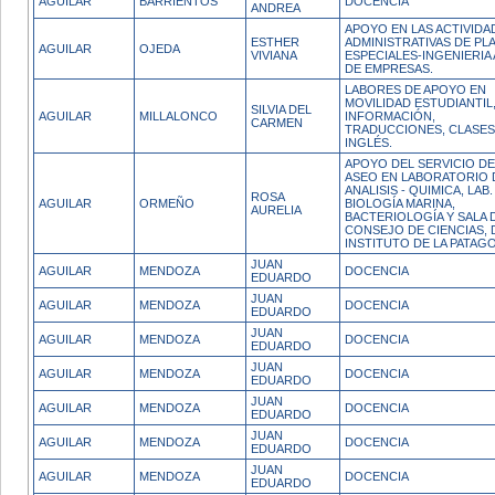
AGUILAR
BARRIENTOS
DOCENCIA
ANDREA
APOYO EN LAS ACTIVIDA
ESTHER
ADMINISTRATIVAS DE PL
AGUILAR
OJEDA
VIVIANA
ESPECIALES-INGENIERIA
DE EMPRESAS.
LABORES DE APOYO EN
MOVILIDAD ESTUDIANTIL
SILVIA DEL
AGUILAR
MILLALONCO
INFORMACIÓN,
CARMEN
TRADUCCIONES, CLASES
INGLÉS.
APOYO DEL SERVICIO DE
ASEO EN LABORATORIO 
ANALISIS - QUIMICA, LAB.
ROSA
AGUILAR
ORMEÑO
BIOLOGÍA MARINA,
AURELIA
BACTERIOLOGÍA Y SALA 
CONSEJO DE CIENCIAS, 
INSTITUTO DE LA PATAGO
JUAN
AGUILAR
MENDOZA
DOCENCIA
EDUARDO
JUAN
AGUILAR
MENDOZA
DOCENCIA
EDUARDO
JUAN
AGUILAR
MENDOZA
DOCENCIA
EDUARDO
JUAN
AGUILAR
MENDOZA
DOCENCIA
EDUARDO
JUAN
AGUILAR
MENDOZA
DOCENCIA
EDUARDO
JUAN
AGUILAR
MENDOZA
DOCENCIA
EDUARDO
JUAN
AGUILAR
MENDOZA
DOCENCIA
EDUARDO