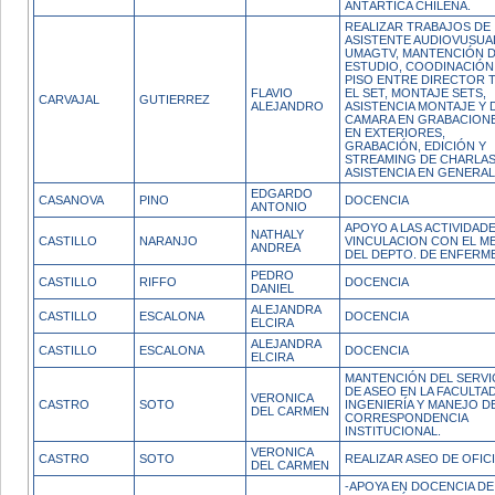
ANTÁRTICA CHILENA.
REALIZAR TRABAJOS DE
ASISTENTE AUDIOVUSUA
UMAGTV, MANTENCIÓN 
ESTUDIO, COODINACIÓN
PISO ENTRE DIRECTOR T
FLAVIO
EL SET, MONTAJE SETS,
CARVAJAL
GUTIERREZ
ALEJANDRO
ASISTENCIA MONTAJE Y 
CAMARA EN GRABACION
EN EXTERIORES,
GRABACIÓN, EDICIÓN Y
STREAMING DE CHARLAS
ASISTENCIA EN GENERAL
EDGARDO
CASANOVA
PINO
DOCENCIA
ANTONIO
APOYO A LAS ACTIVIDAD
NATHALY
CASTILLO
NARANJO
VINCULACION CON EL M
ANDREA
DEL DEPTO. DE ENFERM
PEDRO
CASTILLO
RIFFO
DOCENCIA
DANIEL
ALEJANDRA
CASTILLO
ESCALONA
DOCENCIA
ELCIRA
ALEJANDRA
CASTILLO
ESCALONA
DOCENCIA
ELCIRA
MANTENCIÓN DEL SERVI
DE ASEO EN LA FACULTA
VERONICA
CASTRO
SOTO
INGENIERÍA Y MANEJO D
DEL CARMEN
CORRESPONDENCIA
INSTITUCIONAL.
VERONICA
CASTRO
SOTO
REALIZAR ASEO DE OFIC
DEL CARMEN
-APOYA EN DOCENCIA DE