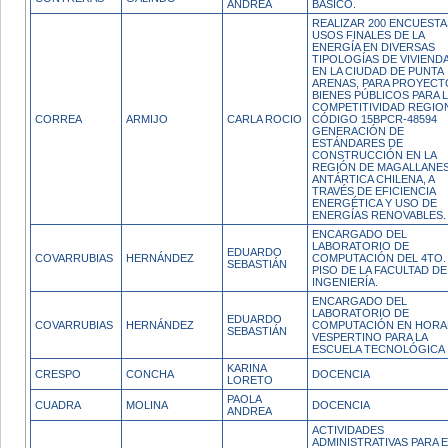
ANDREA
BASICO.
REALIZAR 200 ENCUESTA
USOS FINALES DE LA
ENERGÍA EN DIVERSAS
TIPOLOGÍAS DE VIVIEND
EN LA CIUDAD DE PUNTA
ARENAS, PARA PROYECT
BIENES PÚBLICOS PARA 
COMPETITIVIDAD REGIO
CORREA
ARMIJO
CARLA ROCIO
CÓDIGO 15BPCR-48594
GENERACIÓN DE
ESTÁNDARES DE
CONSTRUCCIÓN EN LA
REGIÓN DE MAGALLANES
ANTÁRTICA CHILENA, A
TRAVÉS DE EFICIENCIA
ENERGÉTICA Y USO DE
ENERGÍAS RENOVABLES.
ENCARGADO DEL
LABORATORIO DE
EDUARDO
COVARRUBIAS
HERNÁNDEZ
COMPUTACIÓN DEL 4TO.
SEBASTIÁN
PISO DE LA FACULTAD DE
INGENIERÍA.
ENCARGADO DEL
LABORATORIO DE
EDUARDO
COVARRUBIAS
HERNÁNDEZ
COMPUTACIÓN EN HORA
SEBASTIÁN
VESPERTINO PARA LA
ESCUELA TECNOLÓGICA
KARINA
CRESPO
CONCHA
DOCENCIA
LORETO
PAOLA
CUADRA
MOLINA
DOCENCIA
ANDREA
ACTIVIDADES
ADMINISTRATIVAS PARA E