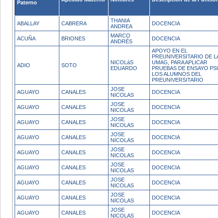
Paterno
THANIA
ABALLAY
CABRERA
DOCENCIA
ANDREA
MARCO
ACUÑA
BRIONES
DOCENCIA
ANDRÉS
APOYO EN EL
PREUNIVERSITARIO DE L
NICOLáS
UMAG, PARA APLICAR
ADIO
SOTO
EDUARDO
PRUEBAS DE ENSAYO PS
LOS ALUMNOS DEL
PREUNIVERSITARIO
JOSE
AGUAYO
CANALES
DOCENCIA
NICOLAS
JOSE
AGUAYO
CANALES
DOCENCIA
NICOLAS
JOSE
AGUAYO
CANALES
DOCENCIA
NICOLAS
JOSE
AGUAYO
CANALES
DOCENCIA
NICOLAS
JOSE
AGUAYO
CANALES
DOCENCIA
NICOLAS
JOSE
AGUAYO
CANALES
DOCENCIA
NICOLAS
JOSE
AGUAYO
CANALES
DOCENCIA
NICOLAS
JOSE
AGUAYO
CANALES
DOCENCIA
NICOLAS
JOSE
AGUAYO
CANALES
DOCENCIA
NICOLAS