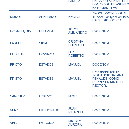
PAMELA
EN SALUD MENTAL DE 
DIRECCIÓN DE ASUNT
ESTUDIANTILES.
APOYO PROFESIONAL 
MUÑOZ
ARELLANO
HECTOR
TRABAJOS DE ANÁLISIS
BACTERIOLÓGICOS
JORGE
NAGUELQUIN
DELGADO
DOCENCIA
ALEJANDRO
CRISTINA
PAREDES
SILVA
DOCENCIA
ELIZABETH
LUIS
POBLETE
DAVANZO
DOCENCIA
ROBERTO
PRIETO
ESTADES
MANUEL
DOCENCIA
REPRESENTANTE
INSTITUCIONAL ANTE
PRIETO
ESTADES
MANUEL
FENAUDE, COMO
REPRESENTANTE DEL
RECTOR.
SANCHEZ
OYARZO
MIGUEL
DOCENCIA
JUAN
VERA
MALDONADO
DOCENCIA
RICARDO
MAGALY
VERA
PALACIOS
DOCENCIA
AURORA