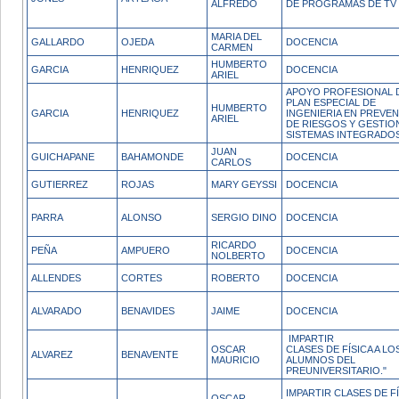
ALFREDO
DE PROGRAMAS DE TV
MARIA DEL
GALLARDO
OJEDA
DOCENCIA
CARMEN
HUMBERTO
GARCIA
HENRIQUEZ
DOCENCIA
ARIEL
APOYO PROFESIONAL 
PLAN ESPECIAL DE
HUMBERTO
GARCIA
HENRIQUEZ
INGENIERIA EN PREVE
ARIEL
DE RIESGOS Y GESTIO
SISTEMAS INTEGRADO
JUAN
GUICHAPANE
BAHAMONDE
DOCENCIA
CARLOS
GUTIERREZ
ROJAS
MARY GEYSSI
DOCENCIA
PARRA
ALONSO
SERGIO DINO
DOCENCIA
RICARDO
PEÑA
AMPUERO
DOCENCIA
NOLBERTO
ALLENDES
CORTES
ROBERTO
DOCENCIA
ALVARADO
BENAVIDES
JAIME
DOCENCIA
IMPARTIR
OSCAR
CLASES DE FÍSICA A LO
ALVAREZ
BENAVENTE
MAURICIO
ALUMNOS DEL
PREUNIVERSITARIO."
IMPARTIR CLASES DE FÍ
OSCAR