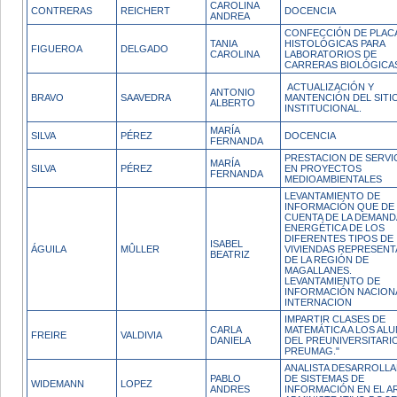
CAROLINA
CONTRERAS
REICHERT
DOCENCIA
ANDREA
CONFECCIÓN DE PLAC
TANIA
HISTOLÓGICAS PARA
FIGUEROA
DELGADO
CAROLINA
LABORATORIOS DE
CARRERAS BIOLÓGICA
ACTUALIZACIÓN Y
ANTONIO
BRAVO
SAAVEDRA
MANTENCIÓN DEL SITI
ALBERTO
INSTITUCIONAL.
MARÍA
SILVA
PÉREZ
DOCENCIA
FERNANDA
PRESTACION DE SERVI
MARÍA
SILVA
PÉREZ
EN PROYECTOS
FERNANDA
MEDIOAMBIENTALES
LEVANTAMIENTO DE
INFORMACIÓN QUE DE
CUENTA DE LA DEMAND
ENERGÉTICA DE LOS
DIFERENTES TIPOS DE
ISABEL
ÁGUILA
MÛLLER
VIVIENDAS REPRESENT
BEATRIZ
DE LA REGIÓN DE
MAGALLANES.
LEVANTAMIENTO DE
INFORMACIÓN NACION
INTERNACION
IMPARTIR CLASES DE
CARLA
MATEMÁTICA A LOS AL
FREIRE
VALDIVIA
DANIELA
DEL PREUNIVERSITARI
PREUMAG."
ANALISTA DESARROLL
PABLO
DE SISTEMAS DE
WIDEMANN
LOPEZ
ANDRES
INFORMACIÓN EN EL A