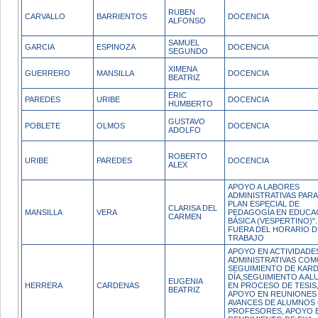
RUBEN
CARVALLO
BARRIENTOS
DOCENCIA
ALFONSO
SAMUEL
GARCIA
ESPINOZA
DOCENCIA
SEGUNDO
XIMENA
GUERRERO
MANSILLA
DOCENCIA
BEATRIZ
ERIC
PAREDES
URIBE
DOCENCIA
HUMBERTO
GUSTAVO
POBLETE
OLMOS
DOCENCIA
ADOLFO
ROBERTO
URIBE
PAREDES
DOCENCIA
ALEX
APOYO A LABORES
ADMINISTRATIVAS PARA
PLAN ESPECIAL DE
CLARISA DEL
MANSILLA
VERA
PEDAGOGÍA EN EDUCA
CARMEN
BÁSICA (VESPERTINO)".
FUERA DEL HORARIO D
TRABAJO
APOYO EN ACTIVIDADE
ADMINISTRATIVAS CO
SEGUIMIENTO DE KARD
DÍA,SEGUIMIENTO A A
EUGENIA
HERRERA
CARDENAS
EN PROCESO DE TESIS
BEATRIZ
APOYO EN REUNIONES
AVANCES DE ALUMNOS
PROFESORES, APOYO 