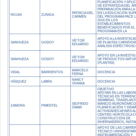
PLANIFICACIÓN Y APLI
DE ESTRATEGIA DEL Á
PREPARACIÓN PARA LA 
PATRICIA DEL
EN LA EDUCACIÓN SUP
ROJAS
ZUNIGA
CARMEN
DEL PROGRAMA PACE 
2016 EN LOS
ESTABLECIMIENTOS
BENEFICIADOS POR EL
PROGRAMA EN LA
APOYO A LA INVESTIGA
VÍCTOR
SANHUEZA
GODOY
DE PLANTAS CARNÍVO
EDUARDO
ANÁLISIS ESPECTROS
APOYO EN LA INVESTI
VÍCTOR
SANHUEZA
GODOY
DE PRODUCTOS NATU
EDUARDO
(PLANTAS)
MARCELO
VIDAL
BARRIENTOS
DOCENCIA
FERNA
NANCY
VÁSQUEZ
LABRA
DOCENCIA
VIVIANA
OBJETIVO
APOYAR EN LAS LABOR
TÉCNICAS EN TERRENO
SIEMBRAS, TRASPLANT
SIGFRIDO
MANEJO AGRONÓMICO
ZAMORA
PIMENTEL
OMAR
PLANIFICACIÓN Y DEM
ACTIVIDADES AFINES A
CENTRO HORTÍCOLA 
CONSTRUCCIÓN DE
INVERNADEROS, INSTA
APOYO DE LAS CARRE
TÉCNICO UNIVERSITAR
INSTRUMENTACIÓN Y