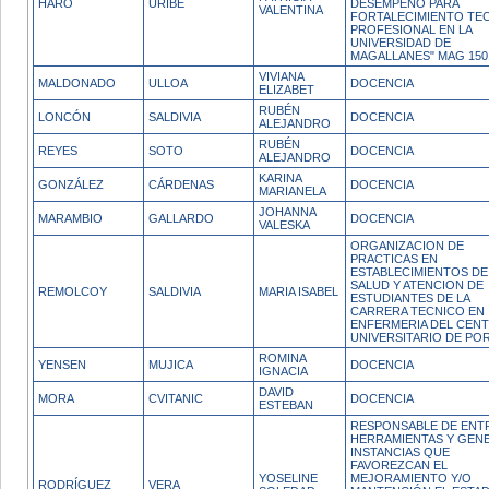
HARO
URIBE
DESEMPEÑO PARA
VALENTINA
FORTALECIMIENTO TE
PROFESIONAL EN LA
UNIVERSIDAD DE
MAGALLANES" MAG 150
VIVIANA
MALDONADO
ULLOA
DOCENCIA
ELIZABET
RUBÉN
LONCÓN
SALDIVIA
DOCENCIA
ALEJANDRO
RUBÉN
REYES
SOTO
DOCENCIA
ALEJANDRO
KARINA
GONZÁLEZ
CÁRDENAS
DOCENCIA
MARIANELA
JOHANNA
MARAMBIO
GALLARDO
DOCENCIA
VALESKA
ORGANIZACION DE
PRACTICAS EN
ESTABLECIMIENTOS DE
SALUD Y ATENCION DE
REMOLCOY
SALDIVIA
MARIA ISABEL
ESTUDIANTES DE LA
CARRERA TECNICO EN
ENFERMERIA DEL CEN
UNIVERSITARIO DE PO
ROMINA
YENSEN
MUJICA
DOCENCIA
IGNACIA
DAVID
MORA
CVITANIC
DOCENCIA
ESTEBAN
RESPONSABLE DE ENT
HERRAMIENTAS Y GEN
INSTANCIAS QUE
FAVOREZCAN EL
YOSELINE
MEJORAMIENTO Y/O
RODRÍGUEZ
VERA