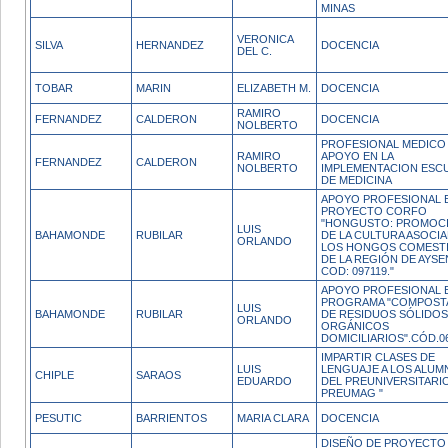
MINAS
VERONICA
SILVA
HERNANDEZ
DOCENCIA
DEL C.
TOBAR
MARIN
ELIZABETH M.
DOCENCIA
RAMIRO
FERNANDEZ
CALDERON
DOCENCIA
NOLBERTO
PROFESIONAL MEDICO
RAMIRO
APOYO EN LA
FERNANDEZ
CALDERON
NOLBERTO
IMPLEMENTACION ESC
DE MEDICINA
APOYO PROFESIONAL 
PROYECTO CORFO
"HONGUSTO: PROMOC
LUIS
BAHAMONDE
RUBILAR
DE LA CULTURA ASOCIA
ORLANDO
LOS HONGOS COMESTI
DE LA REGIÓN DE AYSEN
COD: 097119."
APOYO PROFESIONAL 
PROGRAMA "COMPOST
LUIS
BAHAMONDE
RUBILAR
DE RESIDUOS SÓLIDOS
ORLANDO
ORGÁNICOS
DOMICILIARIOS".CÓD.0
IMPARTIR CLASES DE
LUIS
LENGUAJE A LOS ALUM
CHIPLE
SARAOS
EDUARDO
DEL PREUNIVERSITARI
PREUMAG "
PESUTIC
BARRIENTOS
MARIA CLARA
DOCENCIA
DISEÑO DE PROYECTO