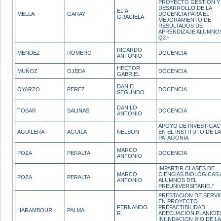
PROYECTO GESTIÓN Y
DESARROLLO DE LA
ELIA
MELLA
GARAY
DOCENCIA PARA EL
GRACIELA
MEJORAMIENTO DE
RESULTADOS DE
APRENDIZAJE ALUMNOS
Q2.-
RICARDO
MENDEZ
ROMERO
DOCENCIA
ANTONIO
HECTOR
MUÑOZ
OJEDA
DOCENCIA
GABRIEL
DANIEL
OYARZO
PEREZ
DOCENCIA
SEGUNDO
DANILO
TOBAR
SALINAS
DOCENCIA
ANTONIO
APOYO DE INVESTIGAC
AGUILERA
AGUILA
NELSON
EN EL INSTITUTO DE LA
PATAGONIA
MARCO
POZA
PERALTA
DOCENCIA
ANTONIO
IMPARTIR CLASES DE
MARCO
CIENCIAS BIOLÓGICAS 
POZA
PERALTA
ANTONIO
ALUMNOS DEL
PREUNIVERSITARIO."
PRESTACION DE SERVI
EN PROYECTO
FERNANDO
PREFACTIBILIDAD
HARAMBOUR
PALMA
R.
ADECUACION PLANICIE
INUNDACION RIO DE L