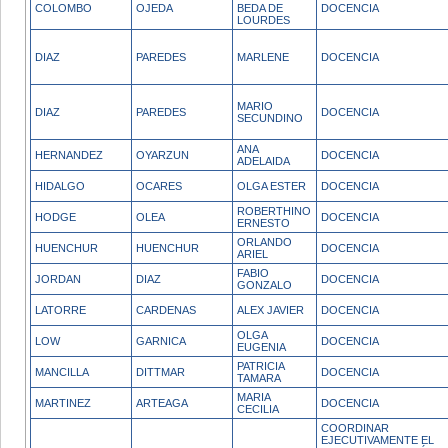
COLOMBO
OJEDA
BEDA DE
DOCENCIA
LOURDES
DIAZ
PAREDES
MARLENE
DOCENCIA
MARIO
DIAZ
PAREDES
DOCENCIA
SECUNDINO
ANA
HERNANDEZ
OYARZUN
DOCENCIA
ADELAIDA
HIDALGO
OCARES
OLGA ESTER
DOCENCIA
ROBERTHINO
HODGE
OLEA
DOCENCIA
ERNESTO
ORLANDO
HUENCHUR
HUENCHUR
DOCENCIA
ARIEL
FABIO
JORDAN
DIAZ
DOCENCIA
GONZALO
LATORRE
CARDENAS
ALEX JAVIER
DOCENCIA
OLGA
LOW
GARNICA
DOCENCIA
EUGENIA
PATRICIA
MANCILLA
DITTMAR
DOCENCIA
TAMARA
MARIA
MARTINEZ
ARTEAGA
DOCENCIA
CECILIA
COORDINAR
EJECUTIVAMENTE EL