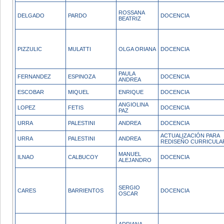
ROSSANA
DELGADO
PARDO
DOCENCIA
BEATRIZ
PIZZULIC
MULATTI
OLGA ORIANA
DOCENCIA
PAULA
FERNANDEZ
ESPINOZA
DOCENCIA
ANDREA
ESCOBAR
MIQUEL
ENRIQUE
DOCENCIA
ANGIOLINA
LOPEZ
FETIS
DOCENCIA
PAZ
URRA
PALESTINI
ANDREA
DOCENCIA
ACTUALIZACIÓN PARA
URRA
PALESTINI
ANDREA
REDISEÑO CURRICULA
MANUEL
ILNAO
CALBUCOY
DOCENCIA
ALEJANDRO
SERGIO
CARES
BARRIENTOS
DOCENCIA
OSCAR