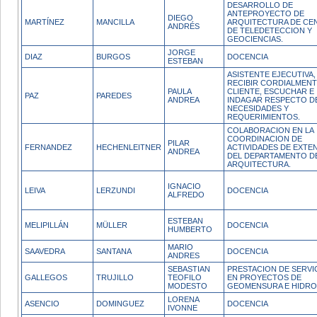
DESARROLLO DE
ANTEPROYECTO DE
DIEGO
MARTÍNEZ
MANCILLA
ARQUITECTURA DE CE
ANDRÉS
DE TELEDETECCION Y
GEOCIENCIAS.
JORGE
DIAZ
BURGOS
DOCENCIA
ESTEBAN
ASISTENTE EJECUTIVA,
RECIBIR CORDIALMENT
PAULA
CLIENTE, ESCUCHAR E
PAZ
PAREDES
ANDREA
INDAGAR RESPECTO D
NECESIDADES Y
REQUERIMIENTOS.
COLABORACION EN LA
COORDINACION DE
PILAR
FERNANDEZ
HECHENLEITNER
ACTIVIDADES DE EXTE
ANDREA
DEL DEPARTAMENTO D
ARQUITECTURA.
IGNACIO
LEIVA
LERZUNDI
DOCENCIA
ALFREDO
ESTEBAN
MELIPILLÁN
MÜLLER
DOCENCIA
HUMBERTO
MARIO
SAAVEDRA
SANTANA
DOCENCIA
ANDRES
SEBASTIAN
PRESTACION DE SERVI
GALLEGOS
TRUJILLO
TEOFILO
EN PROYECTOS DE
MODESTO
GEOMENSURA E HIDRO
LORENA
ASENCIO
DOMINGUEZ
DOCENCIA
IVONNE