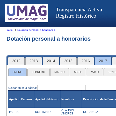
Transparencia Activa
Registro Histórico
Inicio
|
Dotación personal a honorarios
Dotación personal a honorarios
2012
2013
2014
2015
2016
2017
ENERO
FEBRERO
MARZO
ABRIL
MAYO
JUNI
Buscar en esta página:
Apellido Paterno
Apellido Materno
Nombres
Descripción de la Funci
CLAUDIO
PARRA
KORTMANN
DOCENCIA
ANDRES