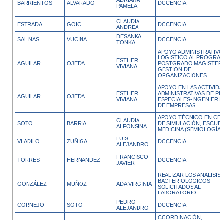
ADRIANA
BARRIENTOS
ALVARADO
DOCENCIA
PAMELA
CLAUDIA
ESTRADA
GOIC
DOCENCIA
ANDREA
DESANKA
SALINAS
VUCINA
DOCENCIA
TONKA
APOYO ADMINISTRATIV
LOGISTICO AL PROGRA
ESTHER
AGUILAR
OJEDA
POSTGRADO MAGISTE
VIVIANA
GESTION DE
ORGANIZACIONES.
APOYO EN LAS ACTIVI
ESTHER
ADMINISTRATIVAS DE 
AGUILAR
OJEDA
VIVIANA
ESPECIALES-INGENIERI
DE EMPRESAS.
APOYO TÉCNICO EN C
CLAUDIA
SOTO
BARRIA
DE SIMULACIÓN, ESCU
ALFONSINA
MEDICINA (SEMIOLOGÍA
LUIS
VLADILO
ZUÑIGA
DOCENCIA
ALEJANDRO
FRANCISCO
TORRES
HERNANDEZ
DOCENCIA
JAVIER
REALIZAR LOS ANALISI
BACTERIOLOGICOS
GONZÁLEZ
MUÑOZ
ADA VIRGINIA
SOLICITADOS AL
LABORATORIO
PEDRO
CORNEJO
SOTO
DOCENCIA
ALEJANDRO
COORDINACIÓN,