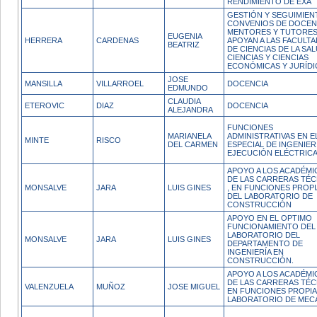
RENDIMIENTO DE EXA
GESTIÓN Y SEGUIMIEN
CONVENIOS DE DOCEN
MENTORES Y TUTORES
EUGENIA
HERRERA
CARDENAS
APOYAN A LAS FACULT
BEATRIZ
DE CIENCIAS DE LA SAL
CIENCIAS Y CIENCIAS
ECONÓMICAS Y JURÍDI
JOSE
MANSILLA
VILLARROEL
DOCENCIA
EDMUNDO
CLAUDIA
ETEROVIC
DIAZ
DOCENCIA
ALEJANDRA
FUNCIONES
MARIANELA
ADMINISTRATIVAS EN E
MINTE
RISCO
DEL CARMEN
ESPECIAL DE INGENIER
EJECUCIÓN ELÉCTRIC
APOYO A LOS ACADÉMI
DE LAS CARRERAS TÉC
MONSALVE
JARA
LUIS GINES
, EN FUNCIONES PROP
DEL LABORATORIO DE
CONSTRUCCIÓN
APOYO EN EL OPTIMO
FUNCIONAMIENTO DEL
LABORATORIO DEL
MONSALVE
JARA
LUIS GINES
DEPARTAMENTO DE
INGENIERÍA EN
CONSTRUCCIÓN.
APOYO A LOS ACADÉMI
DE LAS CARRERAS TÉC
VALENZUELA
MUÑOZ
JOSE MIGUEL
EN FUNCIONES PROPIA
LABORATORIO DE MEC