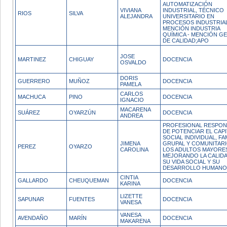
AUTOMATIZACIÓN
VIVIANA
INDUSTRIAL, TÉCNICO
RIOS
SILVA
ALEJANDRA
UNIVERSITARIO EN
PROCESOS INDUSTRIA
MENCIÓN INDUSTRIA
QUÍMICA - MENCIÓN G
DE CALIDAD;APO
JOSE
MARTINEZ
CHIGUAY
DOCENCIA
OSVALDO
DORIS
GUERRERO
MUÑOZ
DOCENCIA
PAMELA
CARLOS
MACHUCA
PINO
DOCENCIA
IGNACIO
MACARENA
SUÁREZ
OYARZÚN
DOCENCIA
ANDREA
PROFESIONAL RESPON
DE POTENCIAR EL CAPI
SOCIAL INDIVIDUAL, FA
JIMENA
GRUPAL Y COMUNITARI
PEREZ
OYARZO
CAROLINA
LOS ADULTOS MAYORE
MEJORANDO LA CALID
SU VIDA SOCIAL Y SU
DESARROLLO HUMANO
CINTIA
GALLARDO
CHEUQUEMAN
DOCENCIA
KARINA
LIZETTE
SAPUNAR
FUENTES
DOCENCIA
VANESA
VANESA
AVENDAÑO
MARÍN
DOCENCIA
MAKARENA