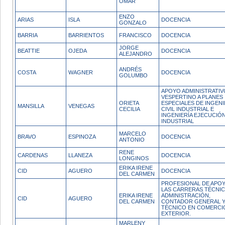
OMAR
ENZO
ARIAS
ISLA
DOCENCIA
GONZALO
BARRIA
BARRIENTOS
FRANCISCO
DOCENCIA
JORGE
BEATTIE
OJEDA
DOCENCIA
ALEJANDRO
ANDRÉS
COSTA
WAGNER
DOCENCIA
GOLUMBO
APOYO ADMINISTRATIV
VESPERTINO A PLANES
ORIETA
ESPECIALES DE INGENI
MANSILLA
VENEGAS
CECILIA
CIVIL INDUSTRIAL E
INGENIERÍA EJECUCIÓ
INDUSTRIAL
MARCELO
BRAVO
ESPINOZA
DOCENCIA
ANTONIO
RENE
CARDENAS
LLANEZA
DOCENCIA
LONGINOS
ERIKA IRENE
CID
AGUERO
DOCENCIA
DEL CARMEN
PROFESIONAL DE APO
LAS CARRERAS TÉCNI
ERIKA IRENE
ADMINISTRACIÓN,
CID
AGUERO
DEL CARMEN
CONTADOR GENERAL 
TÉCNICO EN COMERCI
EXTERIOR.
MARLENY