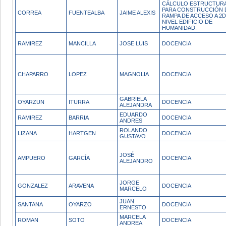
CÁLCULO ESTRUCTUR
PARA CONSTRUCCIÓN 
CORREA
FUENTEALBA
JAIME ALEXIS
RAMPA DE ACCESO A 2D
NIVEL EDIFICIO DE
HUMANIDAD.
RAMIREZ
MANCILLA
JOSE LUIS
DOCENCIA
CHAPARRO
LOPEZ
MAGNOLIA
DOCENCIA
GABRIELA
OYARZUN
ITURRA
DOCENCIA
ALEJANDRA
EDUARDO
RAMIREZ
BARRIA
DOCENCIA
ANDRES
ROLANDO
LIZANA
HARTGEN
DOCENCIA
GUSTAVO
JOSÉ
AMPUERO
GARCÍA
DOCENCIA
ALEJANDRO
JORGE
GONZALEZ
ARAVENA
DOCENCIA
MARCELO
JUAN
SANTANA
OYARZO
DOCENCIA
ERNESTO
MARCELA
ROMAN
SOTO
DOCENCIA
ANDREA