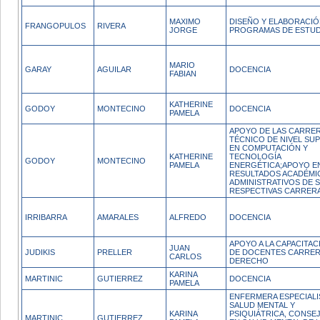
MAXIMO
DISEÑO Y ELABORACIÓ
FRANGOPULOS
RIVERA
JORGE
PROGRAMAS DE ESTUD
MARIO
GARAY
AGUILAR
DOCENCIA
FABIAN
KATHERINE
GODOY
MONTECINO
DOCENCIA
PAMELA
APOYO DE LAS CARRE
TÉCNICO DE NIVEL SU
EN COMPUTACIÓN Y
KATHERINE
TECNOLOGÍA
GODOY
MONTECINO
PAMELA
ENERGÉTICA;APOYO E
RESULTADOS ACADÉMI
ADMINISTRATIVOS DE 
RESPECTIVAS CARRERA
IRRIBARRA
AMARALES
ALFREDO
DOCENCIA
APOYO A LA CAPACITAC
JUAN
JUDIKIS
PRELLER
DE DOCENTES CARRER
CARLOS
DERECHO
KARINA
MARTINIC
GUTIERREZ
DOCENCIA
PAMELA
ENFERMERA ESPECIALI
SALUD MENTAL Y
KARINA
PSIQUIÁTRICA, CONSE
MARTINIC
GUTIERREZ