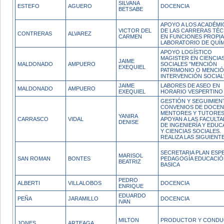
SILVANA
ESTEFO
AGUERO
DOCENCIA
BETSABE
APOYO A LOS ACADÉMI
VICTOR DEL
DE LAS CARRERAS TÉC
CONTRERAS
ALVAREZ
CARMEN
EN FUNCIONES PROPIA
LABORATORIO DE QUÍM
APOYO LOGÍSTICO
MAGISTER EN CIENCIA
JAIME
MALDONADO
AMPUERO
SOCIALES "MENCIÓN
EXEQUIEL
PATRIMONIO O MENCI
INTERVENCIÓN SOCIAL"
JAIME
LABORES DE ASEO EN
MALDONADO
AMPUERO
EXEQUIEL
HORARIO VESPERTINO
GESTIÓN Y SEGUIMIEN
CONVENIOS DE DOCEN
MENTORES Y TUTORES
YANIRA
CARRASCO
VIDAL
APOYAN A LAS FACULT
DENISE
DE INGENIERÍA Y EDU
Y CIENCIAS SOCIALES.
REALIZA LAS SIGUIENT
SECRETARIA PLAN ESP
MARISOL
SAN ROMAN
BONTES
PEDAGOGÍA EDUCACIÓ
BEATRIZ
BASICA
PEDRO
ALBERTI
VILLALOBOS
DOCENCIA
ENRIQUE
EDUARDO
PEÑA
JARAMILLO
DOCENCIA
IVAN
MILTON
PRODUCTOR Y COND
JONES
ARTEAGA