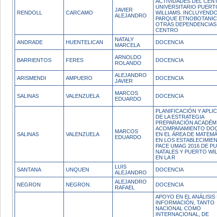
ACTIVIDADES DEL CEN
UNIVERSITARIO PUERT
JAVIER
RENDOLL
CARCAMO
WILLIAMS. INCLUYEND
ALEJANDRO
PARQUE ETNOBOTANIC
OTRAS DEPENDENCIAS
CENTRO
NATALY
ANDRADE
HUENTELICAN
DOCENCIA
MARCELA
ARNOLDO
BARRIENTOS
FERES
DOCENCIA
ROLANDO
ALEJANDRO
ARISMENDI
AMPUERO
DOCENCIA
JAVIER
MARCOS
SALINAS
VALENZUELA
DOCENCIA
EDUARDO
PLANIFICACIÓN Y APLI
DE LA ESTRATEGIA
PREPARACIÓN ACADÉMI
ACOMPAñAMIENTO DO
MARCOS
SALINAS
VALENZUELA
EN EL ÁREA DE MATEM
EDUARDO
EN LOS ESTABLECIMIE
PACE UMAG 2016 DE P
NATALES Y PUERTO WI
EN LA R
LUIS
SANTANA
UNQUEN
DOCENCIA
ALEJANDRO
ALEJANDRO
NEGRON
NEGRON.
DOCENCIA
RAFAEL
APOYO EN EL ANÁLISIS
INFORMACIÓN, TANTO
NACIONAL COMO
INTERNACIONAL, DE