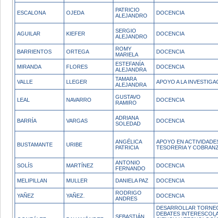
PATRICIO
ESCALONA
OJEDA
DOCENCIA
ALEJANDRO
SERGIO
AGUILAR
KIEFER
DOCENCIA
ALEJANDRO
ROMY
BARRIENTOS
ORTEGA
DOCENCIA
MARIELA
ESTEFANÍA
MIRANDA
FLORES
DOCENCIA
ALEJANDRA
TAMARA
VALLE
LLEGER
APOYO A LA INVESTIGA
ALEJANDRA
GUSTAVO
LEAL
NAVARRO
DOCENCIA
RAMIRO
ADRIANA
BARRÍA
VARGAS
DOCENCIA
SOLEDAD
ANGÉLICA
APOYO EN ACTIVIDADE
BUSTAMANTE
URIBE
PATRICIA
TESORERIA Y COBRAN
ANTONIO
SOLÍS
MARTÍNEZ
DOCENCIA
FERNANDO
MELIPILLAN
MULLER
DANIELA PAZ
DOCENCIA
RODRIGO
YAÑEZ
YAÑEZ.
DOCENCIA
ANDRES
DESARROLLAR TORNE
DEBATES INTERESCOL
SEBASTIÁN