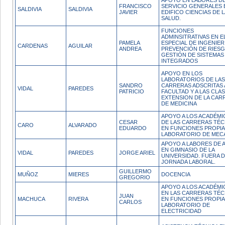
APOYO EN LABORES D
FRANCISCO
SERVICIO GENERALES 
SALDIVIA
SALDIVIA
JAVIER
EDIFICO CIENCIAS DE L
SALUD.
FUNCIONES
ADMINSITRATIVAS EN E
PAMELA
ESPECIAL DE INGENIER
CARDENAS
AGUILAR
ANDREA
PREVENCIÓN DE RIESG
GESTIÓN DE SISTEMAS
INTEGRADOS
APOYO EN LOS
LABORATORIOS DE LAS
SANDRO
CARRERAS ADSCRITAS 
VIDAL
PAREDES
PATRICIO
FACULTAD Y A LAS CLA
EXTENSION DE LA CAR
DE MEDICINA
APOYO A LOS ACADÉMI
CESAR
DE LAS CARRERAS TÉC
CARO
ALVARADO
EDUARDO
EN FUNCIONES PROPIA
LABORATORIO DE MEC
APOYO A LABORES DE 
EN GIMNASIO DE LA
VIDAL
PAREDES
JORGE ARIEL
UNIVERSIDAD. FUERA D
JORNADA LABORAL.
GUILLERMO
MUÑOZ
MIERES
DOCENCIA
GREGORIO
APOYO A LOS ACADÉMI
EN LAS CARRERAS TÉC
JUAN
MACHUCA
RIVERA
EN FUNCIONES PROPIA
CARLOS
LABORATORIO DE
ELECTRICIDAD