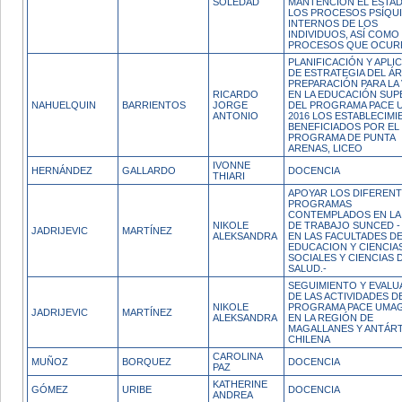
SOLEDAD
MANTENCIÓN EL ESTA
LOS PROCESOS PSÍQU
INTERNOS DE LOS
INDIVIDUOS, ASÍ COMO
PROCESOS QUE OCUR
PLANIFICACIÓN Y APLI
DE ESTRATEGIA DEL Á
PREPARACIÓN PARA LA 
RICARDO
EN LA EDUCACIÓN SUP
NAHUELQUIN
BARRIENTOS
JORGE
DEL PROGRAMA PACE 
ANTONIO
2016 LOS ESTABLECIM
BENEFICIADOS POR EL
PROGRAMA DE PUNTA
ARENAS, LICEO
IVONNE
HERNÁNDEZ
GALLARDO
DOCENCIA
THIARI
APOYAR LOS DIFEREN
PROGRAMAS
CONTEMPLADOS EN LA 
NIKOLE
DE TRABAJO SUNCED -
JADRIJEVIC
MARTÍNEZ
ALEKSANDRA
EN LAS FACULTADES D
EDUCACION Y CIENCIA
SOCIALES Y CIENCIAS 
SALUD.-
SEGUIMIENTO Y EVALU
DE LAS ACTIVIDADES D
NIKOLE
PROGRAMA PACE UMAG
JADRIJEVIC
MARTÍNEZ
ALEKSANDRA
EN LA REGIÓN DE
MAGALLANES Y ANTÁRT
CHILENA
CAROLINA
MUÑOZ
BORQUEZ
DOCENCIA
PAZ
KATHERINE
GÓMEZ
URIBE
DOCENCIA
ANDREA