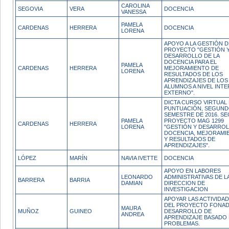
CAROLINA
SEGOVIA
VERA
DOCENCIA
VANESSA
PAMELA
CARDENAS
HERRERA
DOCENCIA
LORENA
APOYO A LA GESTIÓN D
PROYECTO "GESTIÓN 
DESARROLLO DE LA
DOCENCIA PARA EL
PAMELA
CARDENAS
HERRERA
MEJORAMIENTO DE
LORENA
RESULTADOS DE LOS
APRENDIZAJES DE LOS
ALUMNOS A NIVEL INT
EXTERNO".
DICTA CURSO VIRTUAL
PUNTUACIÓN, SEGUN
SEMESTRE DE 2016. S
PAMELA
PROYECTO MAG 1299
CARDENAS
HERRERA
LORENA
"GESTIÓN Y DESARROL
DOCENCIA, MEJORAMI
Y RESULTADOS DE
APRENDIZAJES".
LÓPEZ
MARÍN
NAVIA IVETTE
DOCENCIA
APOYO EN LABORES
LEONARDO
ADMINISTRATIVAS DE L
BARRERA
BARRIA
DAMIAN
DIRECCION DE
INVESTIGACION
APOYAR LAS ACTIVIDA
DEL PROYECTO FONAD
MAURA
MUÑOZ
GUINEO
DESARROLLO DE
ANDREA
APRENDIZAJE BASADO
PROBLEMAS.