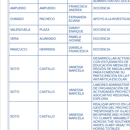
ADMINISTRATIVO DOC
FRANCISCA
AMPUERO
AMPUERO.
DOCENCIA
ANDREA
FERNANDA
OVANDO
PACHECO
APOYO A LA INVESTIGA
ELIANA
DANNY
VALENZUELA
PLAZA
DOCENCIA
ENRIQUE
PAMELA
VERA
ALVARADO
DOCENCIA
IVONNE
DANIELA
PANICUCCI
HERRERA
DOCENCIA
FRANCESCA
DESARROLLAR ACTIVI
CON ESTUDIANTES DE
EDUCACIÓN MEDIA DE 
VANESSA
SOTO
CASTILLO
REGIÓN DE MAGALLAN
MARCELA
PARA FOMENTAR SU
PARTICIPACIÓN EN LA F
ANTÁRTICA ESCOLAR.
LABORES ADMINISTRAT
DE ORGANIZACIÓN DE
VANESSA
SOTO
CASTILLO
ACTIVIDADES PROYEC
MARCELA
ASOCIATIVO REGIONAL
EXPLORA
REALIZAR APOYO EN L
GESTIÓN DEL PROYEC
"RESPONSES OF GLACI
VANESSA
BIOSPHERE AND HYDR
SOTO
CASTILLO
MARCELA
TO CLIMATE VARIABILIT
ACROSS THE SOUTHE
ANDES (GABY-VASA)" P
HORAS TOTALES