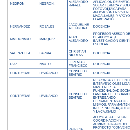
ALEJANDRO
APLICACIÓN DE ENERG
NEGRON
NEGRON.
RAFAEL
SOLAR TÉRMICA Y SOL
FOTOVOLTAICA PARA
APLICACIÓN EN VIVIEN
MAGALLANES, Y APOYO
ELABORACIÓ
JACQUELINE
HERNANDEZ
ROSALES
DOCENCIA
ALEJANDRA
PROFESOR ASESOR DE
ALAN
DE APOYO A LA
MALDONADO
MARQUEZ
ALEJANDRO
INVESTIGACIÓN CIENTÍ
ESCOLAR
CHRISTIAN
VALENZUELA
BARRIA
DOCENCIA
NICOLAS
JEREMÍAS
DÍAZ
NAUTO
DOCENCIA
FRANCISCO
CONSUELO
CONTRERAS
LEVIÑANCO
DOCENCIA
BEATRIZ
RESPONSABLE DE ENT
INTERVENCIONES LIGA
MANTENER LA
FUNCIONALIDAD SOCIA
CONSUELO
FAMILIAR DEL USUARIO
CONTRERAS
LEVIÑANCO
BEATRIZ
ENTREGANDO
HERRAMIENTAS A LOS
MISMOS, PARA MANTEN
INDEPENDENCIA, AUT
Y LA CAUSALID
APOYO A LA GESTION,
COORDINACION Y
ADMINISTRACION DEL
PROYECTO "CONVENIO
PATRICIA