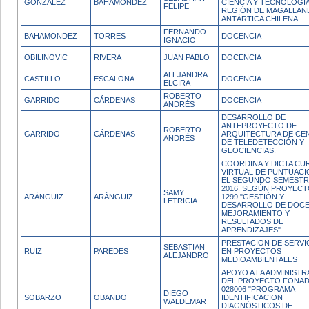
GONZÁLEZ
BAHAMÓNDEZ
CIENCIA Y TECNOLOGÍA
FELIPE
REGIÓN DE MAGALLAN
ANTÁRTICA CHILENA
FERNANDO
BAHAMONDEZ
TORRES
DOCENCIA
IGNACIO
OBILINOVIC
RIVERA
JUAN PABLO
DOCENCIA
ALEJANDRA
CASTILLO
ESCALONA
DOCENCIA
ELCIRA
ROBERTO
GARRIDO
CÁRDENAS
DOCENCIA
ANDRÉS
DESARROLLO DE
ANTEPROYECTO DE
ROBERTO
GARRIDO
CÁRDENAS
ARQUITECTURA DE CE
ANDRÉS
DE TELEDETECCIÓN Y
GEOCIENCIAS.
COORDINA Y DICTA CU
VIRTUAL DE PUNTUACI
EL SEGUNDO SEMESTR
2016. SEGÚN PROYEC
SAMY
ARÁNGUIZ
ARÁNGUIZ
1299 "GESTIÓN Y
LETRICIA
DESARROLLO DE DOCE
MEJORAMIENTO Y
RESULTADOS DE
APRENDIZAJES".
PRESTACION DE SERVI
SEBASTIAN
RUIZ
PAREDES
EN PROYECTOS
ALEJANDRO
MEDIOAMBIENTALES
APOYO A LA ADMINIST
DEL PROYECTO FONA
028006 "PROGRAMA
DIEGO
SOBARZO
OBANDO
IDENTIFICACION
WALDEMAR
DIAGNÓSTICOS DE