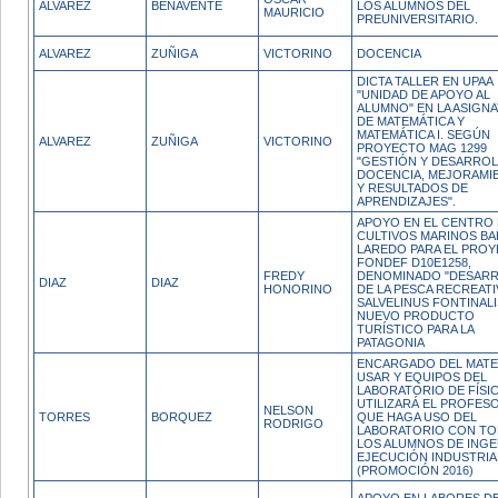
ALVAREZ
BENAVENTE
LOS ALUMNOS DEL
MAURICIO
PREUNIVERSITARIO.
ALVAREZ
ZUÑIGA
VICTORINO
DOCENCIA
DICTA TALLER EN UPAA
"UNIDAD DE APOYO AL
ALUMNO" EN LA ASIGN
DE MATEMÁTICA Y
MATEMÁTICA I. SEGÚN
ALVAREZ
ZUÑIGA
VICTORINO
PROYECTO MAG 1299
"GESTIÓN Y DESARROL
DOCENCIA, MEJORAMI
Y RESULTADOS DE
APRENDIZAJES".
APOYO EN EL CENTRO
CULTIVOS MARINOS BA
LAREDO PARA EL PRO
FONDEF D10E1258,
FREDY
DENOMINADO "DESAR
DIAZ
DIAZ
HONORINO
DE LA PESCA RECREATI
SALVELINUS FONTINALI
NUEVO PRODUCTO
TURÍSTICO PARA LA
PATAGONIA
ENCARGADO DEL MATER
USAR Y EQUIPOS DEL
LABORATORIO DE FÍSI
UTILIZARÁ EL PROFES
NELSON
TORRES
BORQUEZ
QUE HAGA USO DEL
RODRIGO
LABORATORIO CON T
LOS ALUMNOS DE INGE
EJECUCIÓN INDUSTRIA
(PROMOCIÓN 2016)