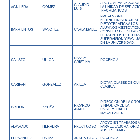
APOYO AREA DE SOPO
CLAUDIO
AGUILERA
GOMEZ
LA UNIDAD DE SERVICI
LUIS
INFORMATICOS.
PROFESIONAL
NUTRICIONISTA. ATENC
DIETOTERÁPICA A LOS
ALUMNOS ASISTENTES 
BARRIENTOS
SANCHEZ
CARLA ISABEL
CONSULTA DE LA DIRE
DE ASUNTOS ESTUDIAN
SUPERVISIÓN Y EVALU
EN LA UNIVERSIDAD.
NANCY
CALISTO
ULLOA
DOCENCIA
CRISTINA
DICTAR CLASES DE GU
CARIPAN
GONZALEZ
ARIELA
CLASICA.
DIRECCION DE LA ORQ
RICARDO
SINFONICA DE LA
COLIMA
ACUÑA
AMADO
UNIVERSIDAD DE
MAGALLANES.
APOYO EN TRABAJOS 
ALVARADO
HERRERA
FRUCTUOSO
PARA EL LABORATORIO
AUSTROUMAG.
FERNANDEZ
PALMA
JOSE VICTOR
DOCENCIA