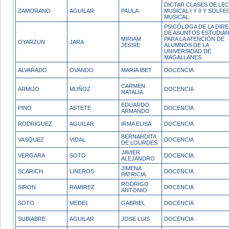
DICTAR CLASES DE LE
ZAMORANO
AGUILAR
PAULA
MUSICAL I Y II Y SOLFE
MUSICAL.
PSICÓLOGA DE LA DIR
DE ASUNTOS ESTUDIAN
MIRIAM
PARA LA ATENCIÓN DE
OYARZUN
JARA
JESSIE
ALUMNOS DE LA
UNIVERSIDAD DE
MAGALLANES.
ALVARADO
OVANDO
MARIA IBET
DOCENCIA
CARMEN
ARMIJO
MUÑOZ
DOCENCIA
NATALIA
EDUARDO
PINO
ASTETE
DOCENCIA
ARMANDO
RODRIGUEZ
AGUILAR
IRMA ELISA
DOCENCIA
BERNARDITA
VASQUEZ
VIDAL
DOCENCIA
DE LOURDES
JAVIER
VERGARA
SOTO
DOCENCIA
ALEJANDRO
JIMENA
SCARICH
LINEROS
DOCENCIA
PATRICIA
RODRIGO
SIRON
RAMIREZ
DOCENCIA
ANTONIO
SOTO
MEDEL
GABRIEL
DOCENCIA
SUBIABRE
AGUILAR
JOSE LUIS
DOCENCIA