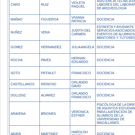
ASISTENCIA TÉCNICA E
VIOLETA
CARO
RUIZ
LABORES DEL LABORA
RAQUEL
DE ARQUEOLOGÍA
VIVIANA
MAÑAO
FIGUEROA
DOCENCIA
PATRICIA
ESTAFETA Y AYUDANTE
JUDITH DEL
SERVICIOS ASOCIADOS
NUÑEZ
VERA
CARMEN
EVENTOS DE ALUMNOS
MENTORES Y TUTORE
GOMEZ
HERNANDEZ
JULIA ANGELA
DOCENCIA
HERNAN
ROCHA
PAVES
DOCENCIA
EDGARDO
SOTO
PIFFAULT
FRANCISCO
DOCENCIA
ORLANDO
CASTELLANOS
REINOSO
DOCENCIA
DAVID
ORLANDO
DOLLENZ
ALVAREZ
DOCENCIA
FRANCISCO
PSICÓLOGA DE LA DIR
DE ASUNTOS ESTUDIAN
VERONICA
PARA LA ATENCIÓN DE
ARAVENA
BRIONES
ESTHER
ALUMNOS DE LA
UNIVERSIDAD DE
MAGALLANES.
HAROLDO
ARAYA
MARTINEZ
DOCENCIA