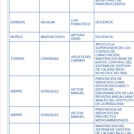
MONITOREO DE
RADIONUCLEIDOS.
LUIS
DOBSON
AGUILAR
DOCENCIA
FRANCISCO
ARTURO
MUÑOZ
MIHOVILOVICH
DOCENCIA
DAVID
APOYO A LA
SUPERVISION DE LOS
CURSOS DE
CAPACITACIÓN,
VIOLETA DEL
TORRES
CARDENAS
MANTENCION BASE DE
CARMEN
DATOS, CONTROL DEL
SISTEMA DE GESTION
DE CALIDAD BAJO
NCH2728 E ISO 9001
PRESTACIÓN DE
SERVICIOS COMO
EDITOR ASOCIADO Y
VICTOR
EDITOR DE
SIERPE
GONZALEZ
MANUEL
DIAGRAMACIÓN DE LAS
REVISTAS MAGALLANIA 
ANALES DEL INSTITUTO
DE LA PATAGONIA
PRESTACION DE
VICTOR
SERVICIOS EN
SIERPE
GONZALEZ
MANUEL
PROYECTOS
MEDIOAMBIENTALES
MANTENCION DEL
SISTEMA DE GESTION
DE CALIDAD BAJO LAS