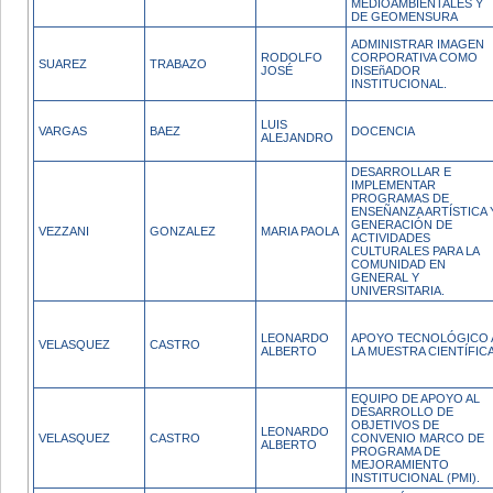
MEDIOAMBIENTALES Y
DE GEOMENSURA
ADMINISTRAR IMAGEN
RODOLFO
CORPORATIVA COMO
SUAREZ
TRABAZO
JOSÉ
DISEñADOR
INSTITUCIONAL.
LUIS
VARGAS
BAEZ
DOCENCIA
ALEJANDRO
DESARROLLAR E
IMPLEMENTAR
PROGRAMAS DE
ENSEÑANZA ARTÍSTICA 
GENERACIÓN DE
VEZZANI
GONZALEZ
MARIA PAOLA
ACTIVIDADES
CULTURALES PARA LA
COMUNIDAD EN
GENERAL Y
UNIVERSITARIA.
LEONARDO
APOYO TECNOLÓGICO 
VELASQUEZ
CASTRO
ALBERTO
LA MUESTRA CIENTÍFICA
EQUIPO DE APOYO AL
DESARROLLO DE
OBJETIVOS DE
LEONARDO
VELASQUEZ
CASTRO
CONVENIO MARCO DE
ALBERTO
PROGRAMA DE
MEJORAMIENTO
INSTITUCIONAL (PMI).