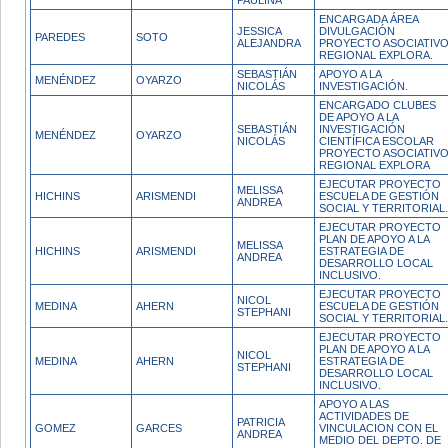
PAULINA
ENCARGADA ÁREA
JESSICA
DIVULGACIÓN
PAREDES
SOTO
ALEJANDRA
PROYECTO ASOCIATIV
REGIONAL EXPLORA.
SEBASTIÁN
APOYO A LA
MENÉNDEZ
OYARZO
NICOLÁS
INVESTIGACIÓN.
ENCARGADO CLUBES
DE APOYO A LA
SEBASTIÁN
INVESTIGACIÓN
MENÉNDEZ
OYARZO
NICOLÁS
CIENTÍFICA ESCOLAR
PROYECTO ASOCIATIV
REGIONAL EXPLORA
EJECUTAR PROYECTO
MELISSA
HICHINS
ARISMENDI
ESCUELA DE GESTIÓN
ANDREA
SOCIAL Y TERRITORIAL.
EJECUTAR PROYECTO
PLAN DE APOYO A LA
MELISSA
HICHINS
ARISMENDI
ESTRATEGIA DE
ANDREA
DESARROLLO LOCAL
INCLUSIVO.
EJECUTAR PROYECTO
NICOL
MEDINA
AHERN
ESCUELA DE GESTIÓN
STEPHANI
SOCIAL Y TERRITORIAL.
EJECUTAR PROYECTO
PLAN DE APOYO A LA
NICOL
MEDINA
AHERN
ESTRATEGIA DE
STEPHANI
DESARROLLO LOCAL
INCLUSIVO.
APOYO A LAS
ACTIVIDADES DE
PATRICIA
GOMEZ
GARCES
VINCULACION CON EL
ANDREA
MEDIO DEL DEPTO. DE