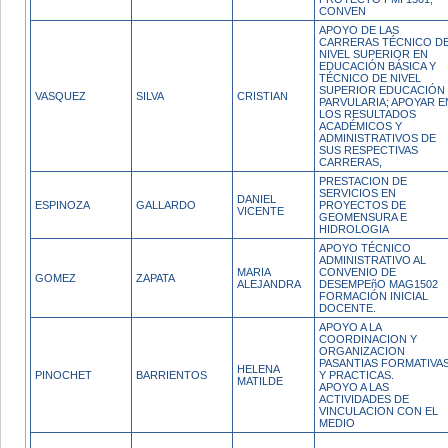
CONVEN
APOYO DE LAS
CARRERAS TÉCNICO D
NIVEL SUPERIOR EN
EDUCACIÓN BÁSICA Y
TÉCNICO DE NIVEL
SUPERIOR EDUCACIÓN
VASQUEZ
SILVA
CRISTIAN
PARVULARIA; APOYAR E
LOS RESULTADOS
ACADÉMICOS Y
ADMINISTRATIVOS DE
SUS RESPECTIVAS
CARRERAS,
PRESTACION DE
SERVICIOS EN
DANIEL
ESPINOZA
GALLARDO
PROYECTOS DE
VICENTE
GEOMENSURA E
HIDROLOGIA
APOYO TÉCNICO
ADMINISTRATIVO AL
MARIA
CONVENIO DE
GOMEZ
ZAPATA
ALEJANDRA
DESEMPEñO MAG1502
FORMACIÓN INICIAL
DOCENTE.
APOYO A LA
COORDINACION Y
ORGANIZACION
PASANTIAS FORMATIVA
HELENA
PINOCHET
BARRIENTOS
Y PRACTICAS.
MATILDE
APOYO A LAS
ACTIVIDADES DE
VINCULACION CON EL
MEDIO