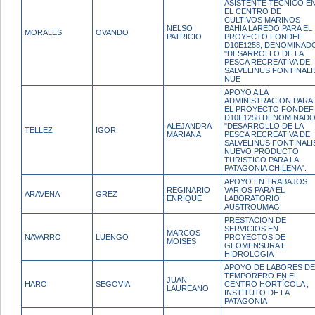
ASISTENTE TECNICO E
EL CENTRO DE
CULTIVOS MARINOS
NELSO
BAHIA LAREDO PARA EL
MORALES
OVANDO
PATRICIO
PROYECTO FONDEF
D10E1258, DENOMINAD
"DESARROLLO DE LA
PESCA RECREATIVA DE
SALVELINUS FONTINALI
NUE
APOYO A LA
ADMINISTRACION PARA
EL PROYECTO FONDEF
D10E1258 DENOMINAD
ALEJANDRA
"DESARROLLO DE LA
TELLEZ
IGOR
MARIANA
PESCA RECREATIVA DE
SALVELINUS FONTINALI
NUEVO PRODUCTO
TURISTICO PARA LA
PATAGONIA CHILENA".
APOYO EN TRABAJOS
REGINARIO
VARIOS PARA EL
ARAVENA
GREZ
ENRIQUE
LABORATORIO
AUSTROUMAG.
PRESTACION DE
SERVICIOS EN
MARCOS
NAVARRO
LUENGO
PROYECTOS DE
MOISES
GEOMENSURA E
HIDROLOGIA
APOYO DE LABORES DE
TEMPORERO EN EL
JUAN
HARO
SEGOVIA
CENTRO HORTÍCOLA ,
LAUREANO
INSTITUTO DE LA
PATAGONIA