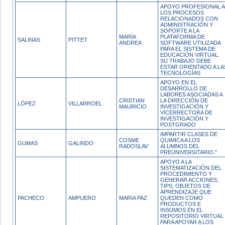
APOYO PROFESIONAL A
LOS PROCESOS
RELACIONADOS CON
ADMINISTRACIÓN Y
SOPORTE A LA
MARÍA
PLATAFORMA DE
SALINAS
PITTET
ANDREA
SOFTWARE UTILIZADA
PARA EL SISTEMA DE
EDUCACIÓN VIRTUAL.
SU TRABAJO DEBE
ESTAR ORIENTADO A LA
TECNOLOGÍAS
APOYO EN EL
DESARROLLO DE
LABORES ASOCIADAS A
CRISTIAN
LA DIRECCIÓN DE
LÓPEZ
VILLARROEL
MAURICIO
INVESTIGACIÓN Y
VICERRECTORA DE
INVESTIGACIÓN Y
POSTGRADO
IMPARTIR CLASES DE
COSME
QUIMICA A LOS
GUMAS
GALINDO
RADOSLAV
ALUMNOS DEL
PREUNIVERSITARIO."
APOYO A LA
SISTEMATIZACIÓN DEL
PROCEDIMIENTO Y
GENERAR ACCIONES,
TIPS, OBJETOS DE
APRENDIZAJE QUE
PACHECO
AMPUERO
MARIA PAZ
QUEDEN COMO
PRODUCTOS E
INSUMOS EN EL
REPOSITORIO VIRTUAL
PARA APOYAR A LOS