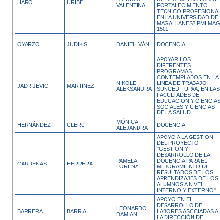
HARO
URIBE
VALENTINA
FORTALECIMIENTO
TÉCNICO PROFESIONA
EN LA UNIVERSIDAD DE
MAGALLANES? PMI MAG
1501.
OYARZO
JUDIKIS
DANIEL IVÁN
DOCENCIA
APOYAR LOS
DIFERENTES
PROGRAMAS
CONTEMPLADOS EN LA
NIKOLE
LINEA DE TRABAJO
JADRIJEVIC
MARTÍNEZ
ALEKSANDRA
SUNCED - UPAA, EN LAS
FACULTADES DE
EDUCACION Y CIENCIA
SOCIALES Y CIENCIAS
DE LA SALUD.
MÓNICA
HERNÁNDEZ
CLERC
DOCENCIA
ALEJANDRA
APOYO A LA GESTION
DEL PROYECTO
"GESTION Y
DESARROLLO DE LA
PAMELA
DOCENCIA PARA EL
CARDENAS
HERRERA
LORENA
MEJORAMIENTO DE
RESULTADOS DE LOS
APRENDIZAJES DE LOS
ALUMNOS A NIVEL
INTERNO Y EXTERNO"
APOYO EN EL
DESARROLLO DE
LEONARDO
BARRERA
BARRIA
LABORES ASOCIADAS A
DAMIAN
LA DIRECCIÓN DE