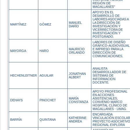
REGIÓN DE
MAGALLANES"
APOYO EN EL
DESARROLLO DE
LABORES ASOCIADAS A
MANUEL
LA DIRECCIÓN DE
MARTÍNEZ
GÓMEZ
DARÍO
INVESTIGACIÓN Y
VICERRECTORA DE
INVESTIGACIÓN Y
POSTGRADO.
LABORES DE DISEÑO
GRÁFICO-AUDIOVISUAL
MAURICIO
E IMPRESO PARA LA
MAYORGA
HARO
ORLANDO
DIRECCIÓN DE
COMUNICACIONES.
ANALISTA
DESARROLLADOR DE
JONATHAN
HECHENLEITNER
AGUILAR
SISTEMAS DE
ALBERT
INFORMACION
DOCENTE.
APOYO PROFESIONAL
EN ACCIONES
MARÍA
ASISTENCIALES,
DEHAYS
PINOCHET
CONSTANZA
CONVENIO MARCO
HOSPITAL CLÍNICO DE
MAGALLANES - UMAG
ENCARGADA
KATHERINE
VINCULACIÓN ESCOLA
BARRÍA
QUINTANA
ANDREA
PROYECTO ASOCIATIV
REGIONAL EXPLORA