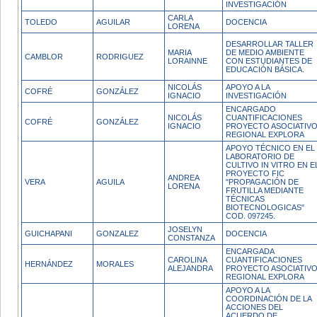
INVESTIGACIÓN
CARLA
TOLEDO
AGUILAR
DOCENCIA
LORENA
DESARROLLAR TALLER
MARIA
DE MEDIO AMBIENTE
CAMBLOR
RODRIGUEZ
LORAINNE
CON ESTUDIANTES DE
EDUCACIÓN BÁSICA.
NICOLÁS
APOYO A LA
COFRÉ
GONZÁLEZ
IGNACIO
INVESTIGACIÓN
ENCARGADO
NICOLÁS
CUANTIFICACIONES
COFRÉ
GONZÁLEZ
IGNACIO
PROYECTO ASOCIATIV
REGIONAL EXPLORA
APOYO TÉCNICO EN EL
LABORATORIO DE
CULTIVO IN VITRO EN E
PROYECTO FIC
ANDREA
VERA
AGUILA
"PROPAGACIÓN DE
LORENA
FRUTILLA MEDIANTE
TÉCNICAS
BIOTECNOLOGICAS"
COD. 097245.
JOSELYN
GUICHAPANI
GONZALEZ
DOCENCIA
CONSTANZA
ENCARGADA
CAROLINA
CUANTIFICACIONES
HERNÁNDEZ
MORALES
ALEJANDRA
PROYECTO ASOCIATIV
REGIONAL EXPLORA
APOYO A LA
COORDINACIÓN DE LA
ACCIONES DEL
ACUERDO DE