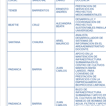
LUKSIC
SANDOVAL
ZARKO
DOCENCIA
PRESTACION DE
ERNESTO
SERVICIOS EN
TENEB
BARRIENTOS
ANDRES
PROYECTOS
MEDIOAMBIENTALES
DESARROLLO Y
COORDINACIÓN DE
ALEJANDRA
BEATTIE
CRUZ
PROYECTOS
BEATR
SUSTENTABLES PARA L
UNIVERSIDAD.
ANALISTA
DESARROLLADOR DE
ARIEL
SISTEMAS DE
SANTANA
CHAURA
MAURICIO
INFORMACION EN EL
AREA ADMINISTRATIVO
DOCENTE.
APOYO EN LA
MANTENCIÓN DE
INFRAESTRUCTURA
SUBMARINA EN EL
CENTRO DE CULTIVOS
JUAN
MARINOS BAHÍA
PAIDANCA
BARRIA
CARLOS
LAREDO, PARA
CONVENIO DE
PRESTACIÓN DE
SERVICIOS CON LA
EMPRESA AMERICAN
BIOPROCESS LIMITADA.
BUZO DE
INFRAESTRUCTURA
SUBMARINA Y APOYO E
EL CULTIVOS DE PECES
MANEJO DE BOMBAS D
JUAN
PAIDANCA
BARRIA
AGUA, FILTROS Y APOY
CARLOS