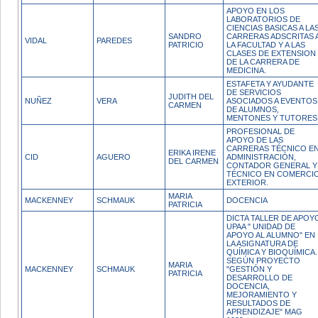
APOYO EN LOS
LABORATORIOS DE
CIENCIAS BASICAS A LA
SANDRO
CARRERAS ADSCRITAS 
VIDAL
PAREDES
PATRICIO
LA FACULTAD Y A LAS
CLASES DE EXTENSION
DE LA CARRERA DE
MEDICINA.
ESTAFETA Y AYUDANTE
DE SERVICIOS
JUDITH DEL
NUÑEZ
VERA
ASOCIADOS A EVENTOS
CARMEN
DE ALUMNOS,
MENTONES Y TUTORES
PROFESIONAL DE
APOYO DE LAS
CARRERAS TÉCNICO E
ERIKA IRENE
CID
AGUERO
ADMINISTRACIÓN,
DEL CARMEN
CONTADOR GENERAL Y
TÉCNICO EN COMERCI
EXTERIOR.
MARIA
MACKENNEY
SCHMAUK
DOCENCIA
PATRICIA
DICTA TALLER DE APOY
UPAA " UNIDAD DE
APOYO AL ALUMNO" EN
LA ASIGNATURA DE
QUÍMICA Y BIOQUÍMICA.
SEGÚN PROYECTO
MARIA
MACKENNEY
SCHMAUK
"GESTIÓN Y
PATRICIA
DESARROLLO DE
DOCENCIA,
MEJORAMIENTO Y
RESULTADOS DE
APRENDIZAJE" MAG