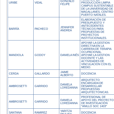
GONZALO
URIBE
VIDAL
PRODUCCIÓN LIMPIA
FELIPE
CAMPUS SUSTENTABLE
DE LA UNIVERSIDAD DE
MAGALLANES, CENTRO
PUERTO NATALES.
ELABORACIÓN DE
PRESUPUESTO Y
ANTECEDENTES
JENNIFER
BARRÍA
PACHECO
TÉCNICOS PARA
ANDREA
PROPUESTAS DE
PROYECTOS
INSTITUCIONALES.
APOYAR LA GESTION
DIRECTIVA EN LA
CARRERA DE TERAPIA
OCUPACIONAL.
MANDIOLA
GODOY
DANIELA INÉS
APOYAR LA GESTION
DOCENTE Y LAS
ACTIVIDADES DE
VINCULACION CON EL
MEDIO.
JAIME
CERDA
GALLARDO
DOCENCIA
ALBERTO
ARQUITECTO
ENCARGADA DE
DANIELA
AMBROSETTI
GARRIDO
DESARROLLAR
LOREDANNA
PROPUESTAS
ARQUITECTONICAS.
PROFESIONAL DE
DANIELA
APOYO DEL PROYECTO
AMBROSETTI
GARRIDO
LOREDANNA
DE INVESTIGACIÓN
"ANILLO SOC 1403"
YARITZA
SANTANA
RAMIREZ
DOCENCIA