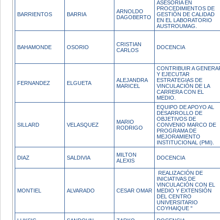
ASESORÍA EN
PROCEDIMIENTOS DE
ARNOLDO
BARRIENTOS
BARRIA
GESTIÓN DE CALIDAD
DAGOBERTO
EN EL LABORATORIO
AUSTROUMAG.
CRISTIAN
BAHAMONDE
OSORIO
DOCENCIA
CARLOS
CONTRIBUIR A GENERA
Y EJECUTAR
ALEJANDRA
ESTRATEGIAS DE
FERNANDEZ
ELGUETA
MARICEL
VINCULACIÓN DE LA
CARRERA CON EL
MEDIO.
EQUIPO DE APOYO AL
DESARROLLO DE
OBJETIVOS DE
MARIO
SILLARD
VELASQUEZ
CONVENIO MARCO DE
RODRIGO
PROGRAMA DE
MEJORAMIENTO
INSTITUCIONAL (PMI).
MILTON
DIAZ
SALDIVIA
DOCENCIA
ALEXIS
REALIZACIÓN DE
INICIATIVAS DE
VINCULACIÓN CON EL
MONTIEL
ALVARADO
CESAR OMAR
MEDIO Y EXTENSIÓN
DEL CENTRO
UNIVERSITARIO
COYHAIQUE "