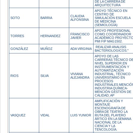
DE LA CARRERA DE
ARQUITECTURA
APOYO TÉCNICO EN
CENTRO DE
CLAUDIA
SOTO
BARRIA
SIMULACIÓN ESCUELA
ALFONSINA
DE MEDICINA
(SEMIOLOGÍA)
APOYO PROFESIONAL
FRANCISCO
COMO COORDINADOR
TORRES
HERNANDEZ
JAVIER
ACADÉMICO PROYECT
PMI FIP MAG1502.
REALIZAR ANALISIS
GONZÁLEZ
MUÑOZ
ADA VIRGINIA
BACTERIOLOGICOS."
APOYO DE LAS
CARRERAS TÉCNICO D
NIVEL SUPERIOR EN
INSTRUMENTACIÓN Y
AUTOMATIZACIÓN
VIVIANA
INDUSTRIAL, TÉCNICO
RIOS
SILVA
ALEJANDRA
UNIVERSITARIO EN
PROCESOS
INDUSTRIALES MENCIÓ
INDUSTRIA QUÍMICA-
MENCIÓN GESTIÓN DE
CALIDAD; AP
AMPLIFICACIÓN Y
MONTAJE
ESCENOGRAFÍA DE
OBRA DE TEATRO LA
VASQUEZ
VIDAL
LUIS YUNIOR
RUTA DEL PLAYERO
ÁRTICO EN LA SEMANA
NACIONAL DE LA
CIENCIA Y LA
TENCOLOGÍA.