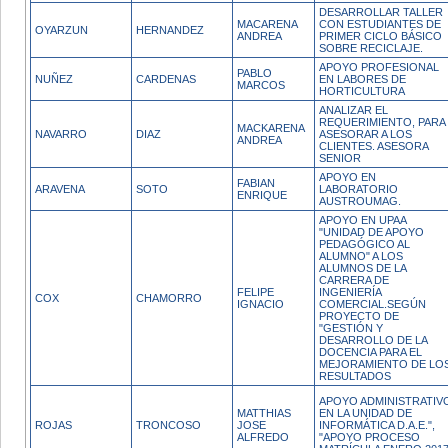
DESARROLLAR TALLER
MACARENA
CON ESTUDIANTES DE
OYARZUN
HERNANDEZ
ANDREA
PRIMER CICLO BÁSICO
SOBRE RECICLAJE.
APOYO PROFESIONAL
PABLO
NUÑEZ
CARDENAS
EN LABORES DE
MARCOS
HORTICULTURA
ANALIZAR EL
REQUERIMIENTO, PARA
MACKARENA
NAVARRO
DIAZ
ASESORAR A LOS
ANDREA
CLIENTES. ASESORA
SENIOR
APOYO EN
FABIAN
ARAVENA
SOTO
LABORATORIO
ENRIQUE
AUSTROUMAG.
APOYO EN UPAA
"UNIDAD DE APOYO
PEDAGÓGICO AL
ALUMNO" A LOS
ALUMNOS DE LA
CARRERA DE
FELIPE
INGENIERÍA
COX
CHAMORRO
IGNACIO
COMERCIAL.SEGÚN
PROYECTO DE
"GESTIÓN Y
DESARROLLO DE LA
DOCENCIA PARA EL
MEJORAMIENTO DE LO
RESULTADOS
APOYO ADMINISTRATIV
MATTHIAS
EN LA UNIDAD DE
ROJAS
TRONCOSO
JOSE
INFORMÁTICA D.A.E.",
ALFREDO
"APOYO PROCESO