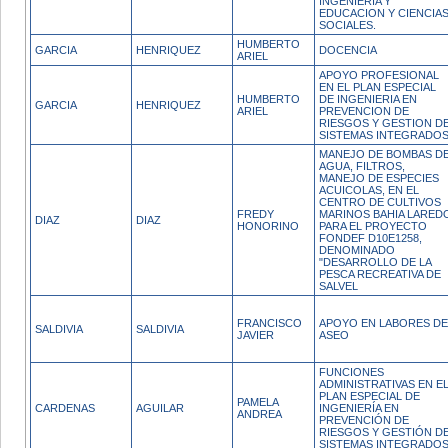
INGENIERIA Y
EDUCACION Y CIENCIA
SOCIALES.
HUMBERTO
GARCIA
HENRIQUEZ
DOCENCIA
ARIEL
APOYO PROFESIONAL
EN EL PLAN ESPECIAL
HUMBERTO
DE INGENIERIA EN
GARCIA
HENRIQUEZ
ARIEL
PREVENCION DE
RIESGOS Y GESTION D
SISTEMAS INTEGRADOS
MANEJO DE BOMBAS D
AGUA, FILTROS,
MANEJO DE ESPECIES
ACUICOLAS, EN EL
CENTRO DE CULTIVOS
FREDY
MARINOS BAHIA LARED
DIAZ
DIAZ
HONORINO
PARA EL PROYECTO
FONDEF D10E1258,
DENOMINADO
"DESARROLLO DE LA
PESCA RECREATIVA DE
SALVEL
FRANCISCO
APOYO EN LABORES DE
SALDIVIA
SALDIVIA
JAVIER
ASEO
FUNCIONES
ADMINISTRATIVAS EN E
PLAN ESPECIAL DE
PAMELA
CARDENAS
AGUILAR
INGENIERÍA EN
ANDREA
PREVENCIÓN DE
RIESGOS Y GESTIÓN D
SISTEMAS INTEGRADO