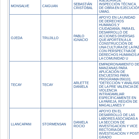
ASESORÍA DE
SEBASTIÁN
INSPECCIÓN TÉCNICA
MONSALVE
CAIGUAN
CRISTÓBAL
DE OBRA EN EJECUCIÓ
UMAG.
APOYO EN LA UNIDAD
DE DERECHOS
HUMANOS Y
CIUDADANÍA, PARA EL
DESARROLLO DE
PABLO
ACCIONES DIVERSAS
OJEDA
TRUJILLO
IGNACIO
QUE APORTEN A LA
CONSTRUCCIÓN DE
UNA CULTURA DE LA PA
CON PERSPECTIVA DE
DERECHOS HUMANOS 
LA COMUNIDAD U
EMPADRONAMIENTO D
MANZANAS PARA
APLICACIÓN DE
ENCUESTAS PARA
PROGRAMA 056101
ARLETTE
"DETECCIÓN Y ANÁLISIS
TECAY
TECAY
DANIELA
DE LA PRE VALENCIA DE
VIOLENCIA
INTRAFAMILIAR
ESPECÍFICAMENTE EN
LA PAREJA, REGIÓN DE
MAGALLANES Y
APOYO EN EL
DESARROLLO DE LAS
LABORES ASOCIADAS A
DANIELA
LA SECCION DE
LLANCAPANI
STORMENSAN
ROCIO
INVESTIGACION Y VICE
RECTORIA DE
INVESTIGACION Y POST
GRADO