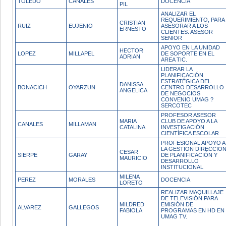
TOLEDO
CANALES
DOCENCIA
PIL
ANALIZAR EL
REQUERIMIENTO, PARA
CRISTIAN
RUIZ
EUJENIO
ASESORAR A LOS
ERNESTO
CLIENTES. ASESOR
SENIOR
APOYO EN LA UNIDAD
HECTOR
LOPEZ
MILLAPEL
DE SOPORTE EN EL
ADRIAN
AREA TIC.
LIDERAR LA
PLANIFICACIÓN
ESTRATÉGICA DEL
DANISSA
BONACICH
OYARZUN
CENTRO DESARROLLO
ANGELICA
DE NEGOCIOS
CONVENIO UMAG ?
SERCOTEC
PROFESOR ASESOR
MARIA
CLUB DE APOYO A LA
CANALES
MILLAMAN
CATALINA
INVESTIGACIÓN
CIENTÍFICA ESCOLAR
PROFESIONAL APOYO A
LA GESTION DIRECCIO
CESAR
SIERPE
GARAY
DE PLANIFICACIÓN Y
MAURICIO
DESARROLLO
INSTITUCIONAL
MILENA
PEREZ
MORALES
DOCENCIA
LORETO
REALIZAR MAQUILLAJE
DE TELEVISIÓN PARA
MILDRED
EMISIÓN DE
ALVAREZ
GALLEGOS
FABIOLA
PROGRAMAS EN HD EN
UMAG TV.