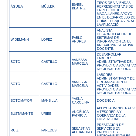
TIPOS DE VIVIENDAS
ISABEL
ÁGUILA
MÛLLER
REPRESENTATIVAS DE
BEATRIZ
LA REGIÓN DE
MAGALLANES. APOYO
EN EL DESARROLLO DE
GUÍAS TÉCNICAS PARA
LA APLICACIÓ
ANALISTA
DESARROLLADOR DE
PABLO
SISTEMAS DE
WIDEMANN
LOPEZ
ANDRES
INFORMACION EN EL
AREA ADMINISTRATIVA
DOCENTE.
DESARROLLAR
LABORES
VANESSA
SOTO
CASTILLO
ADMINISTRATIVAS DEL
MARCELA
PROYECTO ASOCIATIV
REGIONAL EXPLORA
LABORES
ADMINISTRATIVAS Y DE
VANESSA
ORGANIZACIÓN DE
SOTO
CASTILLO
MARCELA
ACTIVIDADES
PROYECTO ASOCIATIV
REGIONAL EXPLORA
YASNA
SOTOMAYOR
MANSILLA
DOCENCIA
CAROLINA
APOYO ADMINISTRATIV
ANGÉLICA
A TESORERIA Y
BUSTAMANTE
URIBE
PATRICIA
COBRANZA DE LA
UNIVERSIDAD
PRESTACION DE
SEBASTIAN
SERVICIOS EN
RUIZ
PAREDES
ALEJANDRO
PROYECTOS
MEDIOAMBIENTALES