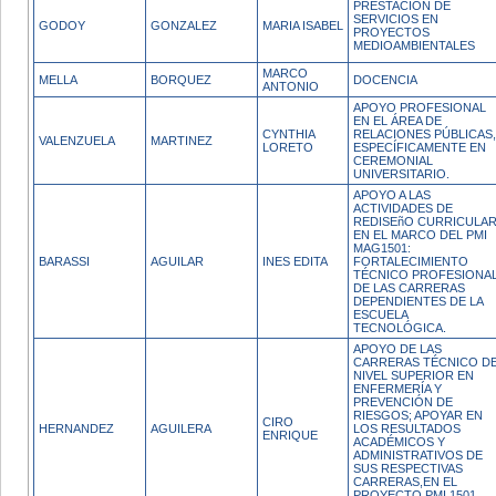
PRESTACION DE
SERVICIOS EN
GODOY
GONZALEZ
MARIA ISABEL
PROYECTOS
MEDIOAMBIENTALES
MARCO
MELLA
BORQUEZ
DOCENCIA
ANTONIO
APOYO PROFESIONAL
EN EL ÁREA DE
CYNTHIA
RELACIONES PÚBLICAS,
VALENZUELA
MARTINEZ
LORETO
ESPECÍFICAMENTE EN
CEREMONIAL
UNIVERSITARIO.
APOYO A LAS
ACTIVIDADES DE
REDISEñO CURRICULA
EN EL MARCO DEL PMI
MAG1501:
BARASSI
AGUILAR
INES EDITA
FORTALECIMIENTO
TÉCNICO PROFESIONA
DE LAS CARRERAS
DEPENDIENTES DE LA
ESCUELA
TECNOLÓGICA.
APOYO DE LAS
CARRERAS TÉCNICO D
NIVEL SUPERIOR EN
ENFERMERÍA Y
PREVENCIÓN DE
RIESGOS; APOYAR EN
CIRO
HERNANDEZ
AGUILERA
LOS RESULTADOS
ENRIQUE
ACADÉMICOS Y
ADMINISTRATIVOS DE
SUS RESPECTIVAS
CARRERAS,EN EL
PROYECTO PMI 1501,