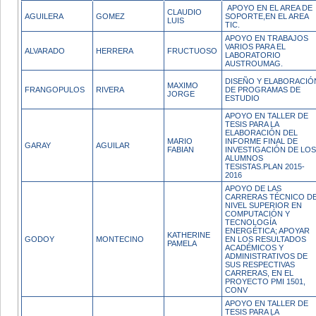
APOYO EN EL AREA DE
CLAUDIO
AGUILERA
GOMEZ
SOPORTE,EN EL AREA
LUIS
TIC.
APOYO EN TRABAJOS
VARIOS PARA EL
ALVARADO
HERRERA
FRUCTUOSO
LABORATORIO
AUSTROUMAG.
DISEÑO Y ELABORACIÓ
MAXIMO
FRANGOPULOS
RIVERA
DE PROGRAMAS DE
JORGE
ESTUDIO
APOYO EN TALLER DE
TESIS PARA LA
ELABORACIÓN DEL
MARIO
INFORME FINAL DE
GARAY
AGUILAR
FABIAN
INVESTIGACIÓN DE LOS
ALUMNOS
TESISTAS.PLAN 2015-
2016
APOYO DE LAS
CARRERAS TÉCNICO D
NIVEL SUPERIOR EN
COMPUTACIÓN Y
TECNOLOGÍA
ENERGÉTICA; APOYAR
KATHERINE
GODOY
MONTECINO
EN LOS RESULTADOS
PAMELA
ACADÉMICOS Y
ADMINISTRATIVOS DE
SUS RESPECTIVAS
CARRERAS, EN EL
PROYECTO PMI 1501,
CONV
APOYO EN TALLER DE
TESIS PARA LA