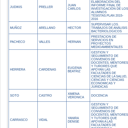
ELABORACIÓN DEL
JUAN
INFORME FINAL DE
JUDIKIS
PRELLER
CARLOS
INVESTIGACIÓN DE LOS
ALUMNOS
TESISTAS.PLAN 2015-
2016
SUPERVISAR LOS
MUÑOZ
ARELLANO
HECTOR
TRABAJOS DE ANÁLISIS
BACTERIOLOGICOS
PRESTACION DE
SERVICIOS EN
PACHECO
VALLES
HERNAN
PROYECTOS
MEDIOAMBIENTALES
GESTION Y
SEGUIMIENTO DE
CONVENIOS DE
DOCENTES, MENTORES
Y TURORES QUE
EUGENIA
HERRERA
CARDENAS
APOYAN LAS
BEATRIZ
FACULTADES DE
CIENCIAS DE LA SALUD,
CIENCIAS Y CIENCIAS
ECONOMICAS Y
JURIDICAS
XIMENA
SOTO
CASTRO
DOCENCIA
VERONICA
GESTION Y
SEGUIMIENTO DE
CONVENIOS DE
DOCENTES, MENTORES
YANIRA
Y TUTORES QUE
CARRASCO
VIDAL
DENISE
APOYAN A LAS
FACULTADES DE