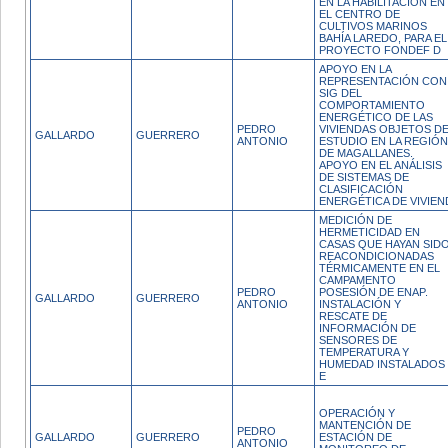
EN LA HABILITACIÓN EN
EL CENTRO DE
CULTIVOS MARINOS
BAHÍA LAREDO, PARA EL
PROYECTO FONDEF D
APOYO EN LA
REPRESENTACIÓN CON
SIG DEL
COMPORTAMIENTO
ENERGÉTICO DE LAS
PEDRO
VIVIENDAS OBJETOS D
GALLARDO
GUERRERO
ANTONIO
ESTUDIO EN LA REGIÓN
DE MAGALLANES.
APOYO EN EL ANÁLISIS
DE SISTEMAS DE
CLASIFICACIÓN
ENERGÉTICA DE VIVIEN
MEDICIÓN DE
HERMETICIDAD EN
CASAS QUE HAYAN SID
REACONDICIONADAS
TÉRMICAMENTE EN EL
CAMPAMENTO
PEDRO
POSESIÓN DE ENAP.
GALLARDO
GUERRERO
ANTONIO
INSTALACIÓN Y
RESCATE DE
INFORMACIÓN DE
SENSORES DE
TEMPERATURA Y
HUMEDAD INSTALADOS
E
OPERACIÓN Y
MANTENCIÓN DE
PEDRO
GALLARDO
GUERRERO
ESTACIÓN DE
ANTONIO