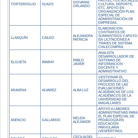
PROYECTOS SOCIALES,
GIOVANNI
TORTEROGLIO
SUAZO
CULTURA, DEPORTE,
ORLANDO
ETC. APOYO EN
ORGANIZACIÓN PLAN
ESPECIAL DE
ADMINISTRACIÓN DE
EMPRESAS.
ELABORACION
CONTRATOS DE
ALEJANDRA
SUMINISTROS Y APOYO
LLANQUÍN
CAILEO
PATRICIA
EN LICITACIONES A
TRAVES DE SISTEMA
CHILECOMPRA.
ANALISTA
DESARROLLADOR DE
PABLO
SISTEMAS DE
ELGUETA
IMARAY
JAVIER
INFORMACION
DOCENTE Y
ADMINISTRATIVO.
GESTIONAR EL
DESARROLLO DEL
PROCESO DE LAS
EVALUACIONES
ARAVENA
ALVAREZ
ALBA LUZ
ACADÉMICAS DE LOS
ACADÉMICOS DE LA
UNIVERSIDAD DE
MAGALLANES
APOYO A LABORES
ADMINISTRATIVAS PARA
EL PLAN ESPECIAL DE
NELIDA
ASENCIO
GALLARDO
PEDAGOGÍA EN
ALEJANDR
EDUCACIÓN
PARVULARIA
(VESPERTINO)
CECILIA DEL