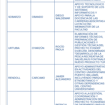
APOYO TECNOLOGICO
Y DE SOPORTE DE LOS
SISTEMAS
INFORMATICOS Y
DIEGO
APOYO PARA LA
SOBARZO
OBANDO
WALDEMAR
DOCENCIA DE LAS
CARRERAS ADSCRITAS 
LA FACULTAD.
WEBMASTER DE LA
FACULTAD
ELABORACIÓN DE
INFORMES TÉCNICOS,
PREPARACIÓN DE
PUBLICACIONES Y
GESTIÓN TÉCNICA DEL
ROCÍO
URTUBIA
OYARZÚN
PROYECTO FONDEF
PAOLA
D10E1258, DENOMINAD
"DESARROLLO DE LA
PESCA RECREATIVA DE
SALVELINUS FONTINALI
NUEVO PRODUCTO TU
APOYO ADMINISTRATIV
EN ACTIVIDADES DEL
CENTRO UNIVERSITARI
PUERTO WILLIAMS.
JAVIER
RENDOLL
CARCAMO
INCLUYENDO PARQUE
ALEJANDRO
ETNOBOTANICO Y
OTRAS DEPENDENCIAS
DEL CENTRO
UNIVERSITARIO
APOYO A LA GESTIÓN,
COORDINACIÓN Y
ADMINISTRACIÓN DEL
PROYECTO ?CONVENI
PATRICIA
DE DESEMPEñO PARA E