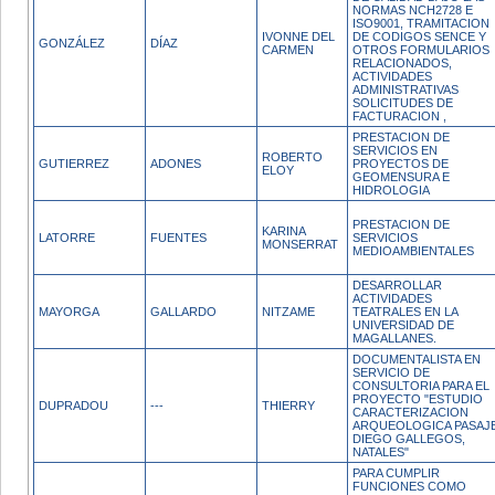
NORMAS NCH2728 E
ISO9001, TRAMITACION
IVONNE DEL
DE CODIGOS SENCE Y
GONZÁLEZ
DÍAZ
CARMEN
OTROS FORMULARIOS
RELACIONADOS,
ACTIVIDADES
ADMINISTRATIVAS
SOLICITUDES DE
FACTURACION ,
PRESTACION DE
SERVICIOS EN
ROBERTO
GUTIERREZ
ADONES
PROYECTOS DE
ELOY
GEOMENSURA E
HIDROLOGIA
PRESTACION DE
KARINA
LATORRE
FUENTES
SERVICIOS
MONSERRAT
MEDIOAMBIENTALES
DESARROLLAR
ACTIVIDADES
MAYORGA
GALLARDO
NITZAME
TEATRALES EN LA
UNIVERSIDAD DE
MAGALLANES.
DOCUMENTALISTA EN
SERVICIO DE
CONSULTORIA PARA EL
PROYECTO "ESTUDIO
DUPRADOU
---
THIERRY
CARACTERIZACION
ARQUEOLOGICA PASAJ
DIEGO GALLEGOS,
NATALES"
PARA CUMPLIR
FUNCIONES COMO