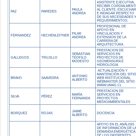
ASISTENTE EJECUTIVA,
RECIBIR CORDIALMENT
PAULA
AL CLIENTE, ESCUCHAR
PAZ
PAREDES
ANDREA
E INDAGAR RESPECTO
DE SUS NECESIDADES 
REQUERIMIENTOS.
PROFESIONAL DE
APOYO EN
PILAR
VINCULACION Y
FERNANDEZ
HECHENLEITNER
ANDREA
EXTENSION DE LA
CARRERA DE
ARQUITECTURA
PRESTACION DE
SEBASTIAN
SERVICIOS EN
GALLEGOS
TRUJILLO
TEOFILO
PROYECTOS DE
MODESTO
GEOMENSURA E
HIDROLOGIA
ACTUALIZACIÓN Y
MANTENCIÓN DEL SITI
ANTONIO
BRAVO
SAAVEDRA
WEB INSTITUCIONAL,
ALBERTO
WEBMASTER DEL SITIO
WWW.UMAG.CL
PRESTACION DE
MARÍA
SERVICIOS EN
SILVA
PÉREZ
FERNANDA
PROYECTOS
MEDIOAMBIENTALES
JAIME
BORQUEZ
ROJAS
DOCENCIA
ALBERTO
APOYO EN EL ANÁLISIS
DE INFORMACIÓN DE L
DEMANDA ENERGÉTICA
DE LOS DIFERENTES