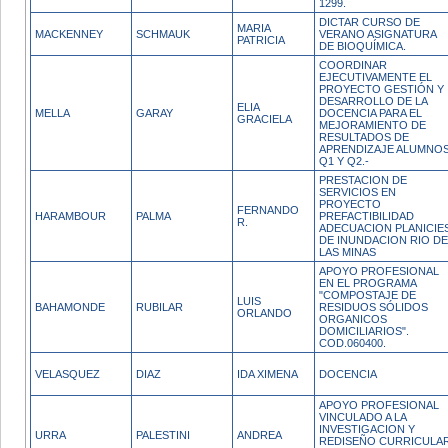
1299.
DICTAR CURSO DE
MARIA
MACKENNEY
SCHMAUK
VERANO ASIGNATURA
PATRICIA
DE BIOQUÍMICA.
COORDINAR
EJECUTIVAMENTE EL
PROYECTO GESTIÓN Y
DESARROLLO DE LA
ELIA
MELLA
GARAY
DOCENCIA PARA EL
GRACIELA
MEJORAMIENTO DE
RESULTADOS DE
APRENDIZAJE ALUMNO
Q1 Y Q2.-
PRESTACION DE
SERVICIOS EN
PROYECTO
FERNANDO
HARAMBOUR
PALMA
PREFACTIBILIDAD
R.
ADECUACION PLANICIE
DE INUNDACION RIO DE
LAS MINAS
APOYO PROFESIONAL
EN EL PROGRAMA
"COMPOSTAJE DE
LUIS
BAHAMONDE
RUBILAR
RESIDUOS SÓLIDOS
ORLANDO
ORGANICOS
DOMICILIARIOS".
COD.060400.
VELASQUEZ
DIAZ
IDA XIMENA
DOCENCIA
APOYO PROFESIONAL
VINCULADO A LA
INVESTIGACION Y
URRA
PALESTINI
ANDREA
REDISEÑO CURRICULA