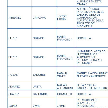
ALUMNOS EN ÉSTA
ETAPA. "
APOYO TÉCNICO
PROFESIONAL EN EL
LABORATORIO DE
JORGE
RENDOLL
CÁRCAMO
COMPUTACIÓN,
FABIÁN
CUARTO PISO DE LA
FACULTAD DE
INGENIERÍA.
MARIA
PEREZ
OBANDO
DOCENCIA
FRANCISCA
IMPARTIR CLASES DE
HISTORIA A LOS
MARIA
PEREZ
OBANDO
ALUMNOS DEL
FRANCISCA
PREUNVERSITARIO
PREUMAG."
NATALIA
MATRICULA DEALUMNO
ROSAS
SANCHEZ
YANET
NUEVOS Y ANTIGUOS
MATÍAS
DESARROLLAR
ÁLVAREZ
URETA
ALEJANDRO
LABORES DE MONITOR.
SUAREZ
GALLARDO
CONSUELO
DOCENCIA
PRESTACION DE
SERVICIOS EN
LOPEZ
VIVAR
JAIME
PROYECTOS