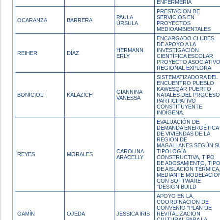
ENFERMERIA
PRESTACION DE
PAULA
SERVICIOS EN
OCARANZA
BARRERA
ÚRSULA
PROYECTOS
MEDIOAMBIENTALES
ENCARGADO CLUBES
DE APOYO A LA
HERMANN
INVESTIGACIÓN
REIHER
DÍAZ
ERLY
CIENTÍFICA ESCOLAR
PROYECTO ASOCIATIV
REGIONAL EXPLORA
SISTEMATIZADORA DEL
ENCUENTRO PUEBLO
KAWESQAR PUERTO
GIANNINA
BONICIOLI
KALAZICH
NATALES DEL PROCESO
VANESSA
PARTICIPATIVO
CONSTITUYENTE
INDÍGENA.
EVALUACIÓN DE
DEMANDA ENERGÉTICA
DE VIVIENDAS DE LA
REGION DE
MAGALLANES SEGÚN S
CAROLINA
TIPOLOGÍA
REYES
MORALES
ARACELLY
CONSTRUCTIVA, TIPO
DE ADOSAMIENTO, TIP
DE AISLACIÓN TÉRMICA
MEDIANTE MODELACIÓ
CON SOFTWARE
"DESIGN BUILD
APOYO EN LA
COORDINACIÓN DE
CONVENIO "PLAN DE
GAMÍN
OJEDA
JESSICA IRIS
REVITALIZACION
CULTURAL PARA LA