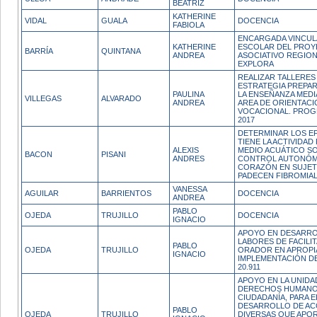
BEATRIZ
KATHERINE
VIDAL
GUALA
DOCENCIA
FABIOLA
ENCARGADA VINCUL
KATHERINE
ESCOLAR DEL PRO
BARRÍA
QUINTANA
ANDREA
ASOCIATIVO REGIO
EXPLORA
REALIZAR TALLERES
ESTRATEGIA PREPA
PAULINA
LA ENSEÑANZA MEDI
VILLEGAS
ALVARADO
ANDREA
AREA DE ORIENTACI
VOCACIONAL. PROG
2017
DETERMINAR LOS E
TIENE LA ACTIVIDAD 
ALEXIS
MEDIO ACUÁTICO S
BACON
PISANI
ANDRES
CONTROL AUTONÓM
CORAZÓN EN SUJE
PADECEN FIBROMIA
VANESSA
AGUILAR
BARRIENTOS
DOCENCIA
ANDREA
PABLO
OJEDA
TRUJILLO
DOCENCIA
IGNACIO
APOYO EN DESARR
LABORES DE FACILI
PABLO
OJEDA
TRUJILLO
ORADOR EN APROPI
IGNACIO
IMPLEMENTACIÓN DE
20.911
APOYO EN LA UNIDA
DERECHOS HUMANO
CIUDADANÍA, PARA E
DESARROLLO DE AC
PABLO
OJEDA
TRUJILLO
DIVERSAS QUE APOR