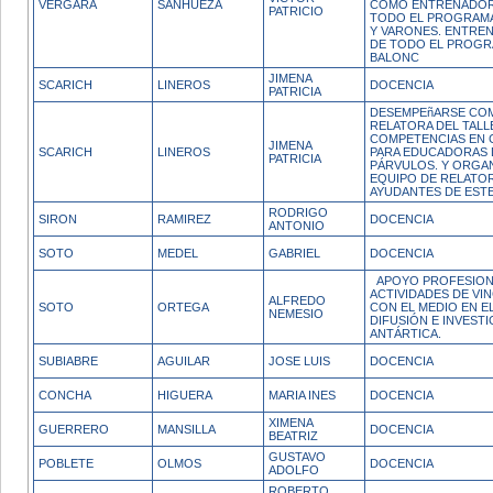
VERGARA
SANHUEZA
COMO ENTRENADOR
PATRICIO
TODO EL PROGRAMA
Y VARONES. ENTRE
DE TODO EL PROGR
BALONC
JIMENA
SCARICH
LINEROS
DOCENCIA
PATRICIA
DESEMPEñARSE CO
RELATORA DEL TALL
COMPETENCIAS EN 
JIMENA
SCARICH
LINEROS
PARA EDUCADORAS 
PATRICIA
PÁRVULOS. Y ORGAN
EQUIPO DE RELATO
AYUDANTES DE ESTE
RODRIGO
SIRON
RAMIREZ
DOCENCIA
ANTONIO
SOTO
MEDEL
GABRIEL
DOCENCIA
APOYO PROFESION
ACTIVIDADES DE VI
ALFREDO
SOTO
ORTEGA
CON EL MEDIO EN E
NEMESIO
DIFUSIÓN E INVEST
ANTÁRTICA.
SUBIABRE
AGUILAR
JOSE LUIS
DOCENCIA
CONCHA
HIGUERA
MARIA INES
DOCENCIA
XIMENA
GUERRERO
MANSILLA
DOCENCIA
BEATRIZ
GUSTAVO
POBLETE
OLMOS
DOCENCIA
ADOLFO
ROBERTO