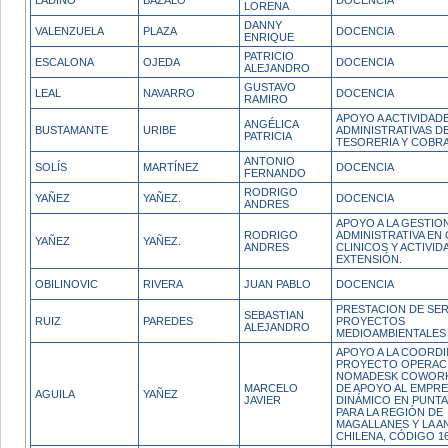
LADINO
BAZALO
DOCENCIA
LORENA
DANNY
VALENZUELA
PLAZA
DOCENCIA
ENRIQUE
PATRICIO
ESCALONA
OJEDA
DOCENCIA
ALEJANDRO
GUSTAVO
LEAL
NAVARRO
DOCENCIA
RAMIRO
APOYO A ACTIVIDAD
ANGÉLICA
BUSTAMANTE
URIBE
ADMINISTRATIVAS D
PATRICIA
TESORERIA Y COBR
ANTONIO
SOLÍS
MARTÍNEZ
DOCENCIA
FERNANDO
RODRIGO
YAÑEZ
YAÑEZ.
DOCENCIA
ANDRES
APOYO A LA GESTIO
RODRIGO
ADMINISTRATIVA EN
YAÑEZ
YAÑEZ.
ANDRES
CLINICOS Y ACTIVID
EXTENSIÓN.
OBILINOVIC
RIVERA
JUAN PABLO
DOCENCIA
PRESTACION DE SER
SEBASTIAN
RUIZ
PAREDES
PROYECTOS
ALEJANDRO
MEDIOAMBIENTALES
APOYO A LA COORDI
PROYECTO OPERAC
NOMADESK COWORK
MARCELO
DE APOYO AL EMPR
AGUILA
YAÑEZ
JAVIER
DINÁMICO EN PUNTA
PARA LA REGIÓN DE
MAGALLANES Y LA A
CHILENA, CÓDIGO 1