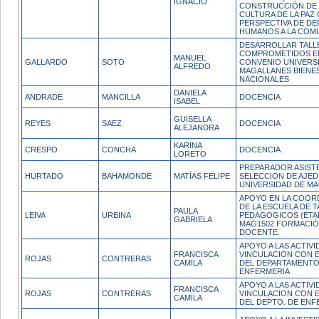
IGNACIO
CONSTRUCCIÓN DE
CULTURA DE LA PAZ
PERSPECTIVA DE D
HUMANOS A LA COM
DESARROLLAR TALL
COMPROMETIDOS E
MANUEL
GALLARDO
SOTO
CONVENIO UNIVERS
ALFREDO
MAGALLANES BIENE
NACIONALES
DANIELA
ANDRADE
MANCILLA
DOCENCIA
ISABEL
GUISELLA
REYES
SAEZ
DOCENCIA
ALEJANDRA
KARINA
CRESPO
CONCHA
DOCENCIA
LORETO
PREPARADOR ASIST
HURTADO
BAHAMONDE
MATÍAS FELIPE
SELECCION DE AJE
UNIVERSIDAD DE MA
APOYO EN LA COOR
DE LA ESCUELA DE 
PAULA
LEIVA
URBINA
PEDAGOGICOS (ETAP
GABRIELA
MAG1502 FORMACIÓN
DOCENTE.
APOYO A LAS ACTIV
FRANCISCA
VINCULACION CON E
ROJAS
CONTRERAS
CAMILA
DEL DEPARTAMENTO
ENFERMERIA
APOYO A LAS ACTIV
FRANCISCA
ROJAS
CONTRERAS
VINCULACION CON E
CAMILA
DEL DEPTO. DE ENF