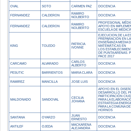
OVAL
SOTO
CARMEN PAZ
DOCENCIA
RAMIRO
FERNANDEZ
CALDERON
DOCENCIA
NOLBERTO
PROFESIONAL MÉDI
RAMIRO
FERNANDEZ
CALDERON
APOYO EN IMPLEME
NOLBERTO
ESCUELA DE MEDICI
EJECUCION DE LA E
PREPARACIÓN EN LA
ENSEÑANZA MEDIA D
PATRICIA
KING
TOLEDO
MATEMÁTICAS EN
IVONNE
LOS ESTABLECIMIEN
DE PUNTA ARENAS.
PACE 2017
CARLOS
CARCAMO
ALVARADO
DOCENCIA
ALBERTO
PESUTIC
BARRIENTOS
MARIA CLARA
DOCENCIA
RAMIREZ
MANCILLA
JOSE LUIS
DOCENCIA
APOYO EN EL DISEñ
DESARROLLO DEL P
PARTICIPACIÓN CIU
CECILIA
MALDONADO
SANDOVAL
PARA LA ELABORACI
JOHANA
ESTRATEGIA ENERG
PARA LA COMUNA DE
HORNOS
JUAN
SANTANA
OYARZO
DOCENCIA
ERNESTO
MACKARENA
ANTILEF
OJEDA
DOCENCIA
ALEJANDRA