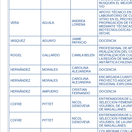
BUSQUEN EL MEJO
Y/O
APOYO TÉCNICO EN
LABORATORIO DE CU
VITRO EN EL PROYE
ANDREA
VERA
AGUILA
PROPAGACIÓN DE F
LORENA
MEDIANTE TÉCNICA
BIOTECNOLOGÍCAS 
097245.
JAIME
VASQUEZ
AGUAYO
DOCENCIA
PATRICIO
PROFESIONAL DE AP
REALIZACIÓN DEL C
ROGEL
GALLARDO
CAMILA BELEN
REVITALIZACIÓN CU
LA REGIÓN DE MAGA
ANTÁRTICA CHILENA
CAROLINA
HERNÁNDEZ
MORALES
DOCENCIA
ALEJANDRA
ENCARGADA CUANTI
CAROLINA
HERNÁNDEZ
MORALES
PROYECTO ASOCIAT
ALEJANDRA
REGIONAL EXPLORA
CRISTIAN
HERNÁNDEZ
AMPUERO
DOCENCIA
FERNANDO
ENTRENADORA DE L
NICOL
SELECCION FEMENI
COFRE
PITTET
GENOVEVA
VOLEIBOL DE LA UN
DE MAGALLANES
ENTRENADORA DE L
NICOL
SELECCION FEMENI
COFRE
PITTET
GENOVEVA
VOLEIBOL DE LA UN
DE MAGALLANES.
COLABORAR CON L