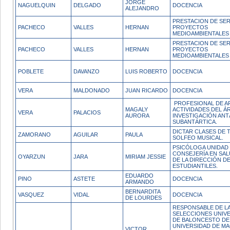
JORGE
NAGUELQUIN
DELGADO
DOCENCIA
ALEJANDRO
PRESTACION DE SER
PACHECO
VALLES
HERNAN
PROYECTOS
MEDIOAMBIENTALES
PRESTACION DE SER
PACHECO
VALLES
HERNAN
PROYECTOS
MEDIOAMBIENTALES
POBLETE
DAVANZO
LUIS ROBERTO
DOCENCIA
VERA
MALDONADO
JUAN RICARDO
DOCENCIA
PROFESIONAL DE A
MAGALY
ACTIVIDADES DEL ÁR
VERA
PALACIOS
AURORA
INVESTIGACIÓN ANT
SUBANTÁRTICA.
DICTAR CLASES DE 
ZAMORANO
AGUILAR
PAULA
SOLFEO MUSICAL.
PSICÓLOGA UNIDAD
CONSEJERÍA EN SA
OYARZUN
JARA
MIRIAM JESSIE
DE LA DIRECCIÓN D
ESTUDIANTILES.
EDUARDO
PINO
ASTETE
DOCENCIA
ARMANDO
BERNARDITA
VASQUEZ
VIDAL
DOCENCIA
DE LOURDES
RESPONSABLE DE L
SELECCIONES UNIVE
DE BALONCESTO DE
UNIVERSIDAD DE MA
VICTOR