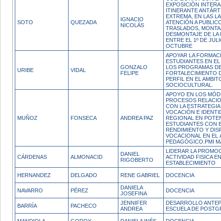
EXPOSICIÓN INTERA
ITINERANTE ANTÁRT
EXTREMA, EN LAS L
IGNACIO
SOTO
QUEZADA
ATENCIÓN A PUBLICO
NICOLÁS
TRASLADOS, MONTA
DESMONTAJE DE LA
ENTRE EL 1º DE JULI
OCTUBRE
APOYAR LA FORMAC
ESTUDIANTES EN E
GONZALO
LOS PROGRAMAS D
URIBE
VIDAL
FELIPE
FORTALECIMIENTO 
PERFIL EN EL AMBIT
SOCIOCULTURAL.
APOYO EN LOS MÓD
PROCESOS RELACI
CON LA ESTRATEGIA
VOCACIÓN E IDENTI
MUÑOZ
FONSECA
ANDREA PAZ
REGIONAL EN POTE
ESTUDIANTES CON 
RENDIMIENTO Y DIS
VOCACIONAL EN EL 
PEDAGÓGICO.PMI M
LIDERAR LA PROMO
DANIEL
CÁRDENAS
ALMONACID
ACTIVIDAD FISICA EN
RIGOBERTO
ESTABLECIMIENTO
HERNANDEZ
DELGADO
RENE GABRIEL
DOCENCIA
DANIELA
NAVARRO
PÉREZ
DOCENCIA
JOSEFINA
JENNIFER
DESARROLLO ANTE
BARRÍA
PACHECO
ANDREA
ESCUELA DE POST