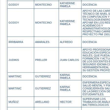
KATHERINE
GODOY
MONTECINO
DOCENCIA
PAMELA
APOYO DE LAS CAR
TÉCNICO DE NIVEL 
EN COMPUTACIÓN Y
TECNOLOGÍA ENERG
KATHERINE
GODOY
MONTECINO
APOYAR EN LOS RE
PAMELA
ACADÉMICOS Y
ADMINISTRATIVOS D
RESPECTIVAS CARRE
PROYECTO PMI 1501
IRRIBARRA
AMARALES
ALFREDO
DOCENCIA
APOYO PROFESIONA
EDUCACIÓN ESPECIA
INGLÉS, QUE PUEDA 
FORMACIÓN Y ACTU
JUDIKIS
PRELLER
JUAN CARLOS
DE LOS DOCENTES 
SEGUNDO IDIOMA 
HERRAMIENTA REAL 
SU GESTIÓN PROFE
KARINA
MARTINIC
GUTIERREZ
DOCENCIA
PAMELA
ENFERMERA ESPECIA
SALUD MENTAL Y PSI
KARINA
MARTINIC
GUTIERREZ
CONSEJERÍA EN SA
PAMELA
DE LA DIRECCIÓN D
ESTUDIANTILES.
SUPERVISAR LOS
MUÑOZ
ARELLANO
HECTOR
TRABAJOS DE ANÁLI
BACTERIOLOGICOS