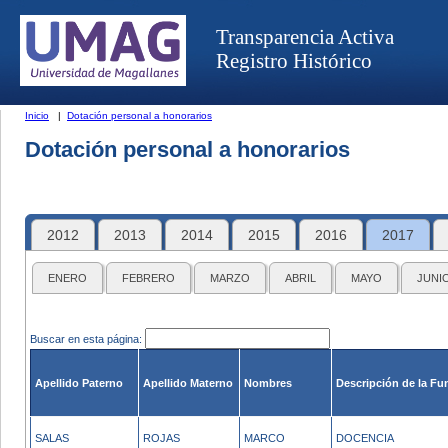
Transparencia Activa
Registro Histórico
Inicio
|
Dotación personal a honorarios
Dotación personal a honorarios
2012
2013
2014
2015
2016
2017
ENERO
FEBRERO
MARZO
ABRIL
MAYO
JUNI
Buscar en esta página:
Apellido Paterno
Apellido Materno
Nombres
Descripción de la Fu
SALAS
ROJAS
MARCO
DOCENCIA