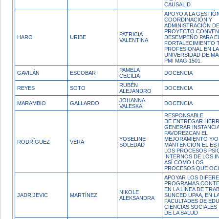
CAUSALID
APOYO A LA GESTIÓN
COORDINACIÓN Y
ADMINISTRACIÓN D
PROYECTO CONVEN
PATRICIA
HARO
URIBE
DESEMPEÑO PARA E
VALENTINA
FORTALECIMIENTO 
PROFESIONAL EN LA
UNIVERSIDAD DE M
PMI MAG 1501.
PAMELA
GAVILÁN
ESCOBAR
DOCENCIA
CECILIA
RUBÉN
REYES
SOTO
DOCENCIA
ALEJANDRO
JOHANNA
MARAMBIO
GALLARDO
DOCENCIA
VALESKA
RESPONSABLE
DE ENTREGAR HERR
GENERAR INSTANCI
FAVOREZCAN EL
YOSELINE
MEJORAMIENTO Y/O
RODRÍGUEZ
VERA
SOLEDAD
MANTENCIÓN EL ES
LOS PROCESOS PSÍ
INTERNOS DE LOS I
ASÍ COMO LOS
PROCESOS QUE OC
APOYAR LOS DIFER
PROGRAMAS CONT
EN LA LINEA DE TRA
NIKOLE
JADRIJEVIC
MARTÍNEZ
SUNCED UPAA, EN L
ALEKSANDRA
FACULTADES DE ED
CIENCIAS SOCIALES 
DE LA SALUD