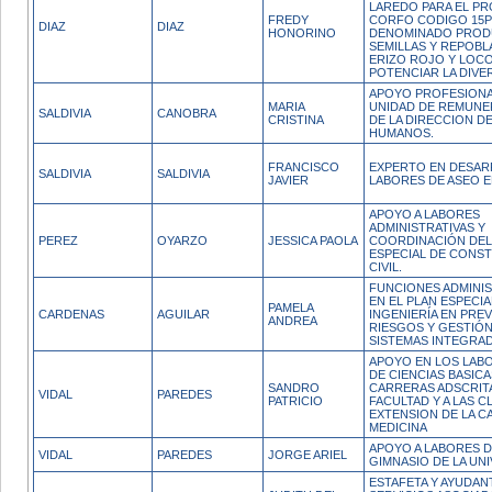
LAREDO PARA EL P
FREDY
CORFO CODIGO 15P
DIAZ
DIAZ
HONORINO
DENOMINADO PROD
SEMILLAS Y REPOBL
ERIZO ROJO Y LOC
POTENCIAR LA DIVE
APOYO PROFESIONA
MARIA
UNIDAD DE REMUNE
SALDIVIA
CANOBRA
CRISTINA
DE LA DIRECCION 
HUMANOS.
FRANCISCO
EXPERTO EN DESAR
SALDIVIA
SALDIVIA
JAVIER
LABORES DE ASEO E
APOYO A LABORES
ADMINISTRATIVAS Y
PEREZ
OYARZO
JESSICA PAOLA
COORDINACIÓN DEL
ESPECIAL DE CONS
CIVIL.
FUNCIONES ADMINIS
EN EL PLAN ESPECIA
PAMELA
CARDENAS
AGUILAR
INGENIERÍA EN PRE
ANDREA
RIESGOS Y GESTIÓN
SISTEMAS INTEGRA
APOYO EN LOS LAB
DE CIENCIAS BASICA
SANDRO
CARRERAS ADSCRITA
VIDAL
PAREDES
PATRICIO
FACULTAD Y A LAS C
EXTENSION DE LA C
MEDICINA
APOYO A LABORES D
VIDAL
PAREDES
JORGE ARIEL
GIMNASIO DE LA UNI
ESTAFETA Y AYUDAN