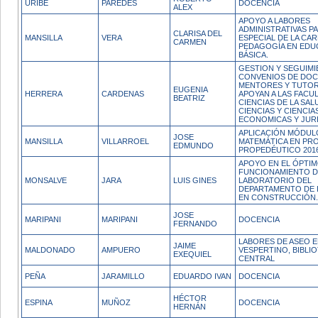
URIBE
PAREDES
DOCENCIA
ALEX
APOYO A LABORES
ADMINISTRATIVAS PA
CLARISA DEL
MANSILLA
VERA
ESPECIAL DE LA CA
CARMEN
PEDAGOGÍA EN EDU
BÁSICA.
GESTION Y SEGUIMI
CONVENIOS DE DOC
MENTORES Y TUTO
EUGENIA
HERRERA
CARDENAS
APOYAN A LAS FACU
BEATRIZ
CIENCIAS DE LA SAL
CIENCIAS Y CIENCIA
ECONOMICAS Y JUR
APLICACIÓN MÓDUL
JOSE
MANSILLA
VILLARROEL
MATEMÁTICA EN PR
EDMUNDO
PROPEDÉUTICO 201
APOYO EN EL ÓPTI
FUNCIONAMIENTO D
MONSALVE
JARA
LUIS GINES
LABORATORIO DEL
DEPARTAMENTO DE 
EN CONSTRUCCIÓN.
JOSE
MARIPANI
MARIPANI
DOCENCIA
FERNANDO
LABORES DE ASEO 
JAIME
MALDONADO
AMPUERO
VESPERTINO, BIBLI
EXEQUIEL
CENTRAL
PEÑA
JARAMILLO
EDUARDO IVAN
DOCENCIA
HÉCTOR
ESPINA
MUÑOZ
DOCENCIA
HERNÁN