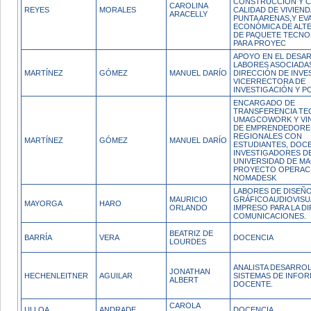
CONSTRUCCIÓN Y 
CAROLINA
REYES
MORALES
CALIDAD DE VIVIEND
ARACELLY
PUNTA ARENAS,Y EV
ECONÓMICA DE ALT
DE PAQUETE TECNO
PARA PROYEC
APOYO EN EL DESA
LABORES ASOCIADAS
MARTÍNEZ
GÓMEZ
MANUEL DARÍO
DIRECCIÓN DE INVE
VICERRECTORA DE
INVESTIGACIÓN Y 
ENCARGADO DE
TRANSFERENCIA TE
UMAGCOWORK Y VI
DE EMPRENDEDORE
REGIONALES CON
MARTÍNEZ
GÓMEZ
MANUEL DARÍO
ESTUDIANTES, DOC
INVESTIGADORES DE
UNIVERSIDAD DE MA
PROYECTO OPERAC
NOMADESK
LABORES DE DISEÑ
MAURICIO
GRÁFICOAUDIOVISU
MAYORGA
HARO
ORLANDO
IMPRESO PARA LA D
COMUNICACIONES.
BEATRIZ DE
BARRÍA
VERA
DOCENCIA
LOURDES
ANALISTA DESARRO
JONATHAN
HECHENLEITNER
AGUILAR
SISTEMAS DE INFO
ALBERT
DOCENTE.
CAROLA
ULLOA
ANDRADE
DOCENCIA