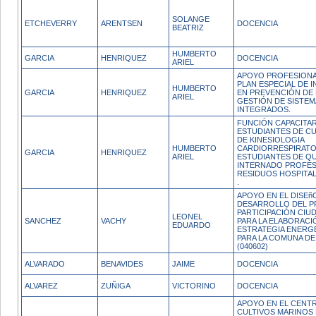
SOLANGE
ETCHEVERRY
ARENTSEN
DOCENCIA
BEATRIZ
HUMBERTO
GARCIA
HENRIQUEZ
DOCENCIA
ARIEL
APOYO PROFESIONA
PLAN ESPECIAL DE I
HUMBERTO
GARCIA
HENRIQUEZ
EN PREVENCIÓN DE 
ARIEL
GESTIÓN DE SISTEM
INTEGRADOS.
FUNCIÓN CAPACITAR
ESTUDIANTES DE C
DE KINESIOLOGIA
HUMBERTO
CARDIORRESPIRATO
GARCIA
HENRIQUEZ
ARIEL
ESTUDIANTES DE Q
INTERNADO PROFES
RESIDUOS HOSPITA
.
APOYO EN EL DISEñ
DESARROLLO DEL P
PARTICIPACIÓN CIU
LEONEL
SANCHEZ
VACHY
PARA LA ELABORACI
EDUARDO
ESTRATEGIA ENERG
PARA LA COMUNA DE
(040602)
ALVARADO
BENAVIDES
JAIME
DOCENCIA
ALVAREZ
ZUÑIGA
VICTORINO
DOCENCIA
APOYO EN EL CENT
CULTIVOS MARINOS 