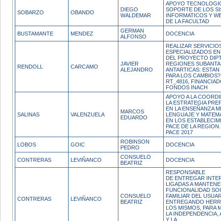
APOYO TECNOLOGIC
DIEGO
SOPORTE DE LOS S
SOBARZO
OBANDO
WALDEMAR
INFORMATICOS Y W
DE LA FACULTAD
GERMAN
BUSTAMANTE
MENDEZ
DOCENCIA
ALFONSO
REALIZAR SERVICIO
ESPECIALIZADOS EN
DEL PROYECTO DIP
JAVIER
REGIONES SUBANTA
RENDOLL
CARCAMO
ALEJANDRO
ANTARTICAS: ESTAN
PARA LOS CAMBIOS?
RT_4816, FINANCIA
FONDOS INACH
APOYO A LA COORDI
LA ESTRATEGIA PRE
EN LA ENSEÑANZA M
MARCOS
SALINAS
VALENZUELA
LENGUAJE Y MATEM
EDUARDO
EN LOS ESTABLECIM
PACE DE LA REGIO
PACE 2017
ROBINSON
LOBOS
GOIC
DOCENCIA
PEDRO
CONSUELO
CONTRERAS
LEVIÑANCO
DOCENCIA
BEATRIZ
RESPONSABLE
DE ENTREGAR INTE
LIGADAS A MANTENE
FUNCIONALIDAD SOC
CONSUELO
FAMILIAR DEL USUAR
CONTRERAS
LEVIÑANCO
BEATRIZ
ENTREGANDO HERRA
LOS MISMOS, PARA
LA INDEPENDENCIA,
Y LA