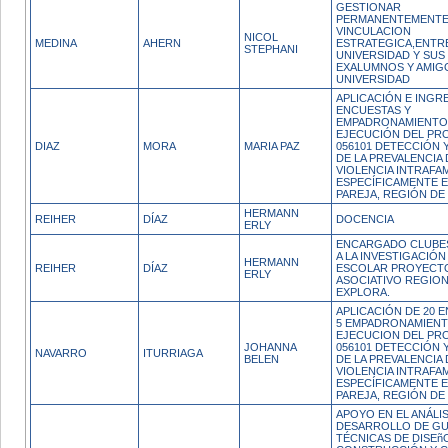
GESTIONAR
PERMANENTEMENTE
VINCULACION
NICOL
MEDINA
AHERN
ESTRATEGICA,ENTR
STEPHANI
UNIVERSIDAD Y SUS
EXALUMNOS Y AMIGO
UNIVERSIDAD
APLICACIÓN E INGR
ENCUESTAS Y
EMPADRONAMIENTO
EJECUCIÓN DEL P
DIAZ
MORA
MARIA PAZ
056101 DETECCIÓN Y
DE LA PREVALENCIA 
VIOLENCIA INTRAFAM
ESPECÍFICAMENTE E
PAREJA, REGIÓN DE
HERMANN
REIHER
DÍAZ
DOCENCIA
ERLY
ENCARGADO CLUBE
A LA INVESTIGACIÓN
HERMANN
REIHER
DÍAZ
ESCOLAR PROYECT
ERLY
ASOCIATIVO REGIO
EXPLORA.
APLICACIÓN DE 20 
5 EMPADRONAMIENT
EJECUCION DEL P
JOHANNA
056101 DETECCIÓN Y
NAVARRO
ITURRIAGA
BELEN
DE LA PREVALENCIA 
VIOLENCIA INTRAFAM
ESPECÍFICAMENTE E
PAREJA, REGIÓN D
APOYO EN EL ANÁLIS
DESARROLLO DE GU
TÉCNICAS DE DISEñ