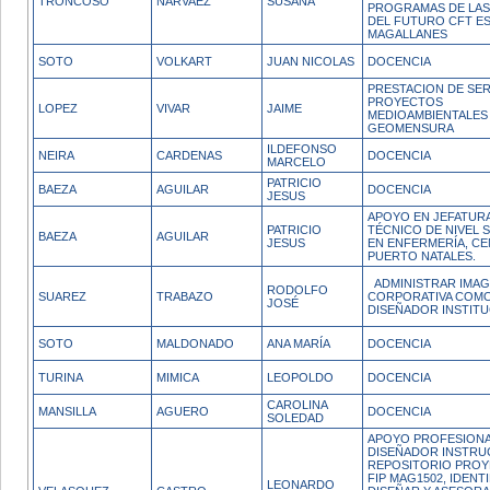
TRONCOSO
NARVAEZ
SUSANA
PROGRAMAS DE LAS
DEL FUTURO CFT ES
MAGALLANES
SOTO
VOLKART
JUAN NICOLAS
DOCENCIA
PRESTACION DE SER
PROYECTOS
LOPEZ
VIVAR
JAIME
MEDIOAMBIENTALES 
GEOMENSURA
ILDEFONSO
NEIRA
CARDENAS
DOCENCIA
MARCELO
PATRICIO
BAEZA
AGUILAR
DOCENCIA
JESUS
APOYO EN JEFATUR
PATRICIO
TÉCNICO DE NIVEL 
BAEZA
AGUILAR
JESUS
EN ENFERMERÍA, C
PUERTO NATALES.
ADMINISTRAR IMA
RODOLFO
SUAREZ
TRABAZO
CORPORATIVA COM
JOSÉ
DISEÑADOR INSTITU
SOTO
MALDONADO
ANA MARÍA
DOCENCIA
TURINA
MIMICA
LEOPOLDO
DOCENCIA
CAROLINA
MANSILLA
AGUERO
DOCENCIA
SOLEDAD
APOYO PROFESION
DISEÑADOR INSTRU
REPOSITORIO PROY
FIP MAG1502, IDENTI
LEONARDO