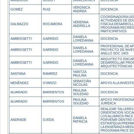
MANDIOLA
GODOY
DANIELA INÉS
DOCENCIA
VERONICA
GOMEZ
RUIZ
DOCENCIA
ANDREA
COORDINADORA GE
ACTIVIDADES DE E
VERENNA
DALMAZZO
ROCAMORA
FISICA A DESARROLL
ANDRELLA
PROGRAMA RECRE
PARTICIPATIVOS
DANIELA
AMBROSETTI
GARRIDO
DOCENCIA
LOREDANNA
PROFESIONAL DE A
DANIELA
AMBROSETTI
GARRIDO
PROYECTO DE INVE
LOREDANNA
ANILLO SOC 1403
ARQUITECTO ENCA
DANIELA
AMBROSETTI
GARRIDO
DESARROLLAR PRO
LOREDANNA
ARQUITECTÓNICAS
YARITZA
SANTANA
RAMIREZ
DOCENCIA
PAULINA
SEBASTIÁN
MENÉNDEZ
OYARZO
APOYO A LA INVESTI
NICOLÁS
PAULINA
ALVARADO
BARRIENTOS
DOCENCIA
SOLEDAD
PAULINA
APOYO PROFESIONA
ALVARADO
BARRIENTOS
SOLEDAD
JURÍDICA
REALIZAR TALLERES
ORIENTACION VOCA
LOS ALUMNOS PACE
DANIELA
ANDRADE
OJEDA
PORVENIR DENTRO 
PATRICIA
ESTRATEGIA PREPA
LA ENSEÑANZA MEDIA
PROGRAMA PACE 20