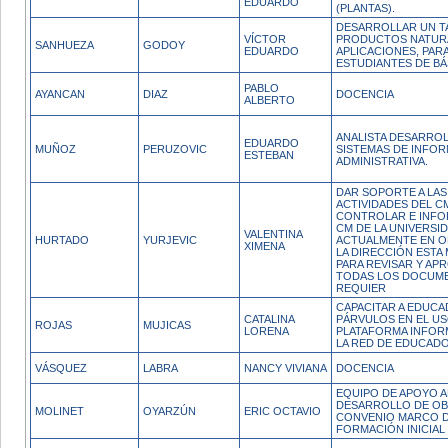
EDUARDO
(PLANTAS).
DESARROLLAR UN T
VÍCTOR
PRODUCTOS NATURA
SANHUEZA
GODOY
EDUARDO
APLICACIONES, PAR
ESTUDIANTES DE BÁ
PABLO
AYANCAN
DIAZ
DOCENCIA
ALBERTO
ANALISTA DESARRO
EDUARDO
MUÑOZ
PERUZOVIC
SISTEMAS DE INFO
ESTEBAN
ADMINISTRATIVA.
DAR SOPORTE A LAS
ACTIVIDADES DEL C
CONTROLAR E INFO
CM DE LA UNIVERSI
VALENTINA
HURTADO
YURJEVIC
ACTUALMENTE EN O
XIMENA
LA DIRECCIÓN ESTA
PARA REVISAR Y AP
TODAS LOS DOCUM
REQUIER
CAPACITAR A EDUC
CATALINA
PÁRVULOS EN EL US
ROJAS
MUJICAS
LORENA
PLATAFORMA INFOR
LA RED DE EDUCAD
VÁSQUEZ
LABRA
NANCY VIVIANA
DOCENCIA
EQUIPO DE APOYO A
DESARROLLO DE OB
MOLINET
OYARZÚN
ERIC OCTAVIO
CONVENIO MARCO 
FORMACIÓN INICIAL