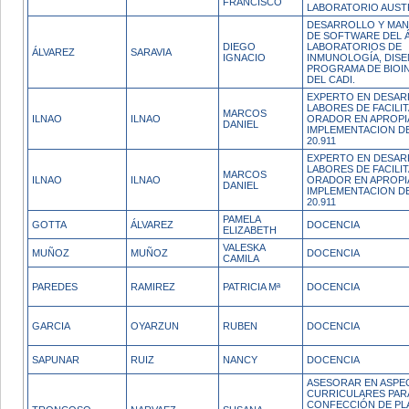
FRANCISCO
LABORATORIO AUS
DESARROLLO Y MA
DE SOFTWARE DEL 
DIEGO
LABORATORIOS DE
ÁLVAREZ
SARAVIA
IGNACIO
INMUNOLOGÍA, DIS
PROGRAMA DE BIOI
DEL CADI.
EXPERTO EN DESAR
LABORES DE FACILI
MARCOS
ILNAO
ILNAO
ORADOR EN APROPI
DANIEL
IMPLEMENTACION DE
20.911
EXPERTO EN DESAR
LABORES DE FACILI
MARCOS
ILNAO
ILNAO
ORADOR EN APROPI
DANIEL
IMPLEMENTACION DE
20.911
PAMELA
GOTTA
ÁLVAREZ
DOCENCIA
ELIZABETH
VALESKA
MUÑOZ
MUÑOZ
DOCENCIA
CAMILA
PAREDES
RAMIREZ
PATRICIA Mª
DOCENCIA
GARCIA
OYARZUN
RUBEN
DOCENCIA
SAPUNAR
RUIZ
NANCY
DOCENCIA
ASESORAR EN ASPE
CURRICULARES PAR
CONFECCIÓN DE PL