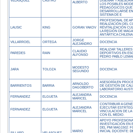
VELASQUEZ
CASTRO
DISEÑAR Y ASESOR
ALBERTO
LOS POSIBLES MOD
PEDAGÓGICOS QUE
DESARROLLARSE EN
SISTEMA DE E
PROFESIONAL DE AP
REALIZACIÓN DEL C
LAUSIC
KING
GORAN YAKOV
REVITALIZACIÓN CU
LA REGIÓN DE MAGA
ANTÁRTICA CHILENA
JORGE
VILLARROEL
ORTEGA
DOCENCIA
ALEJANDRO
REALIZAR TALLERES
CLAUDIO
PAREDES
RAIN
DEPORTIVOS EN ES
ALFONSO
PEDRO PABLO LEMAI
MODESTO
JARA
TOLOZA
DOCENCIA
SEGUNDO
ASESORÍA EN PROC
ARNOLDO
BARRIENTOS
BARRIA
DE GESTIÓN DE CAL
DAGOBERTO
LABORATORIO AUS
ALEJANDRA
FERNANDEZ
ELGUETA
DOCENCIA
MARICEL
CONTRIBUIR A GENE
ALEJANDRA
EJECUTAR ESTRTEG
FERNANDEZ
ELGUETA
MARICEL
VINCULACION DE LA
CON EL MEDIO.
APOYO PROFESIONA
INVESTIGACIÓN EN 
DEL PMI MAG1502: 
MARIO
INICIAL DOCENTE: D
SILLARD
VELASQUEZ