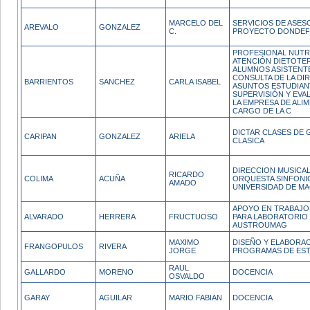
MARCELO DEL
SERVICIOS DE ASESO
AREVALO
GONZALEZ
C.
PROYECTO DONDEF I
PROFESIONAL NUTR
ATENCIÓN DIETOTER
ALUMNOS ASISTENTE
CONSULTA DE LA DI
BARRIENTOS
SANCHEZ
CARLA ISABEL
ASUNTOS ESTUDIANT
SUPERVISIÓN Y EVA
LA EMPRESA DE ALI
CARGO DE LA C
DICTAR CLASES DE 
CARIPAN
GONZALEZ
ARIELA
CLASICA
DIRECCION MUSICAL
RICARDO
COLIMA
ACUÑA
ORQUESTA SINFONIC
AMADO
UNIVERSIDAD DE MA
APOYO EN TRABAJO
ALVARADO
HERRERA
FRUCTUOSO
PARA LABORATORIO
AUSTROUMAG
MAXIMO
DISEÑO Y ELABORA
FRANGOPULOS
RIVERA
JORGE
PROGRAMAS DE EST
RAUL
GALLARDO
MORENO
DOCENCIA
OSVALDO
GARAY
AGUILAR
MARIO FABIAN
DOCENCIA