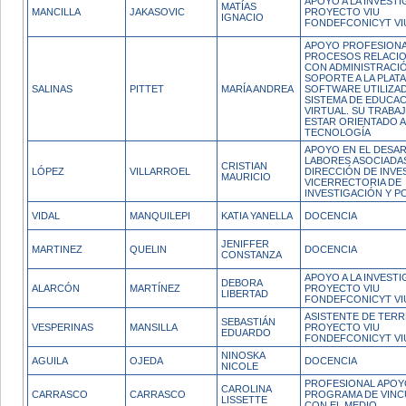
APOYO A LA INVEST
MATÍAS
MANCILLA
JAKASOVIC
PROYECTO VIU
IGNACIO
FONDEFCONICYT VI
APOYO PROFESIONA
PROCESOS RELACI
CON ADMINISTRACI
SOPORTE A LA PLAT
SALINAS
PITTET
MARÍA ANDREA
SOFTWARE UTILIZAD
SISTEMA DE EDUCA
VIRTUAL. SU TRABA
ESTAR ORIENTADO A
TECNOLOGÍA
APOYO EN EL DESA
LABORES ASOCIADAS
CRISTIAN
LÓPEZ
VILLARROEL
DIRECCIÓN DE INVE
MAURICIO
VICERRECTORIA DE
INVESTIGACIÓN Y 
VIDAL
MANQUILEPI
KATIA YANELLA
DOCENCIA
JENIFFER
MARTINEZ
QUELIN
DOCENCIA
CONSTANZA
APOYO A LA INVEST
DEBORA
ALARCÓN
MARTÍNEZ
PROYECTO VIU
LIBERTAD
FONDEFCONICYT VI
ASISTENTE DE TER
SEBASTIÁN
VESPERINAS
MANSILLA
PROYECTO VIU
EDUARDO
FONDEFCONICYT VIU
NINOSKA
AGUILA
OJEDA
DOCENCIA
NICOLE
PROFESIONAL APOY
CAROLINA
CARRASCO
CARRASCO
PROGRAMA DE VINC
LISSETTE
CON EL MEDIO.