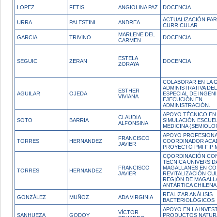
LOPEZ
FETIS
ANGIOLINA PAZ
DOCENCIA
ACTUALIZACIÓN PA
URRA
PALESTINI
ANDREA
CURRICULAR
MARLENE DEL
GARCIA
TRIVINO
DOCENCIA
CARMEN
ESTELA
SEGUIC
ZERAN
DOCENCIA
ZORAYA
COLABORAR EN LA 
ADMINISTRATIVA DEL
ESTHER
AGUILAR
OJEDA
ESPECIAL DE INGENI
VIVIANA
EJECUCIÓN EN
ADMINISTRACIÓN.
APOYO TÉCNICO EN
CLAUDIA
SOTO
BARRIA
SIMULACIÓN ESCUEL
ALFONSINA
MEDICINA (SEMIOLO
APOYO PROFESION
FRANCISCO
TORRES
HERNANDEZ
COORDINADOR ACA
JAVIER
PROYECTO PMI FIP 
COORDINACIÓN CO
TÉCNICA UNIVERSID
FRANCISCO
MAGALLANES EN CO
TORRES
HERNANDEZ
JAVIER
REVITALIZACIÓN CU
REGIÓN DE MAGALL
ANTÁRTICA CHILENA
REALIZAR ANÁLISIS
GONZÁLEZ
MUÑOZ
ADA VIRGINIA
BACTERIOLÓGICOS
APOYO EN LA INVES
VÍCTOR
SANHUEZA
GODOY
PRODUCTOS NATUR