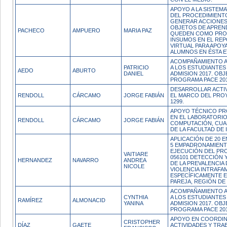
APOYO A LA SISTEM
DEL PROCEDIMIENT
GENERAR ACCIONES,
OBJETOS DE APREN
PACHECO
AMPUERO
MARIA PAZ
QUEDEN COMO PRO
INSUMOS EN EL RE
VIRTUAL PARA APOYA
ALUMNOS EN ÉSTA E
ACOMPAÑAMIENTO 
PATRICIO
A LOS ESTUDIANTES
AEDO
ABURTO
DANIEL
ADMISION 2017. OBJ
PROGRAMA PACE 20
DESARROLLAR ACTI
RENDOLL
CÁRCAMO
JORGE FABIÁN
EL MARCO DEL PRO
1299.
APOYO TÉCNICO PR
EN EL LABORATORIO
RENDOLL
CÁRCAMO
JORGE FABIÁN
COMPUTACIÓN, CUA
DE LA FACULTAD DE 
APLICACIÓN DE 20 
5 EMPADRONAMIENT
EJECUCIÓN DEL P
VAITIARE
056101 DETECCIÓN Y
HERNANDEZ
NAVARRO
ANDREA
DE LA PREVALENCIA 
NICOLE
VIOLENCIA INTRAFAM
ESPECÍFICAMENTE E
PAREJA, REGIÓN D
ACOMPAÑAMIENTO 
CYNTHIA
A LOS ESTUDIANTES
RAMÍREZ
ALMONACID
YANINA
ADMISION 2017. OBJ
PROGRAMA PACE 20
APOYO EN COORDIN
CRISTOPHER
DÍAZ
GAETE
ACTIVIDADES Y TRA