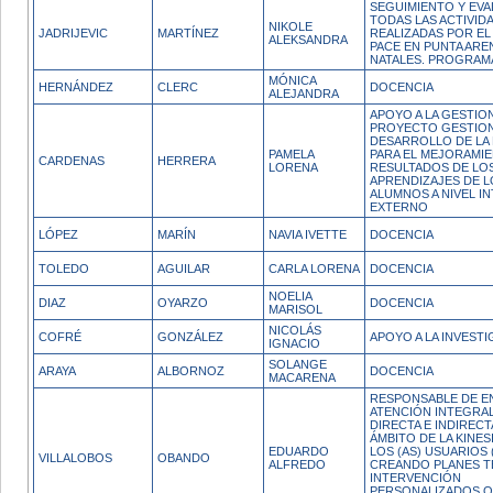
SEGUIMIENTO Y EVA
TODAS LAS ACTIVID
NIKOLE
JADRIJEVIC
MARTÍNEZ
REALIZADAS POR E
ALEKSANDRA
PACE EN PUNTA ARE
NATALES. PROGRAMA
MÓNICA
HERNÁNDEZ
CLERC
DOCENCIA
ALEJANDRA
APOYO A LA GESTIO
PROYECTO GESTION
DESARROLLO DE LA
PAMELA
PARA EL MEJORAMI
CARDENAS
HERRERA
LORENA
RESULTADOS DE LO
APRENDIZAJES DE L
ALUMNOS A NIVEL I
EXTERNO
LÓPEZ
MARÍN
NAVIA IVETTE
DOCENCIA
TOLEDO
AGUILAR
CARLA LORENA
DOCENCIA
NOELIA
DIAZ
OYARZO
DOCENCIA
MARISOL
NICOLÁS
COFRÉ
GONZÁLEZ
APOYO A LA INVESTI
IGNACIO
SOLANGE
ARAYA
ALBORNOZ
DOCENCIA
MACARENA
RESPONSABLE DE 
ATENCIÓN INTEGRA
DIRECTA E INDIRECT
ÁMBITO DE LA KINES
EDUARDO
LOS (AS) USUARIOS 
VILLALOBOS
OBANDO
ALFREDO
CREANDO PLANES T
INTERVENCIÓN
PERSONALIZADOS 