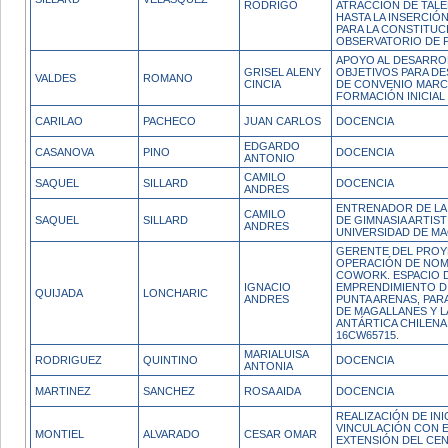
RODRIGO
ATRACCIÓN DE TAL
HASTA LA INSERCIÓ
PARA LA CONSTITUC
OBSERVATORIO DE P
APOYO AL DESARRO
GRISEL ALENY
OBJETIVOS PARA D
VALDES
ROMANO
CINCIA
DE CONVENIO MARC
FORMACIÓN INICIAL
CARILAO
PACHECO
JUAN CARLOS
DOCENCIA
EDGARDO
CASANOVA
PINO
DOCENCIA
ANTONIO
CAMILO
SAQUEL
SILLARD
DOCENCIA
ANDRES
ENTRENADOR DE LA
CAMILO
SAQUEL
SILLARD
DE GIMNASIA ARTIST
ANDRES
UNIVERSIDAD DE M
GERENTE DEL PRO
OPERACIÓN DE NO
COWORK. ESPACIO 
IGNACIO
EMPRENDIMIENTO D
QUIJADA
LONCHARIC
ANDRES
PUNTA ARENAS, PAR
DE MAGALLANES Y L
ANTÁRTICA CHILENA
16CW65715.
MARIALUISA
RODRIGUEZ
QUINTINO
DOCENCIA
ANTONIA
MARTINEZ
SANCHEZ
ROSA AIDA
DOCENCIA
REALIZACIÓN DE INI
VINCULACIÓN CON E
MONTIEL
ALVARADO
CESAR OMAR
EXTENSIÓN DEL CE