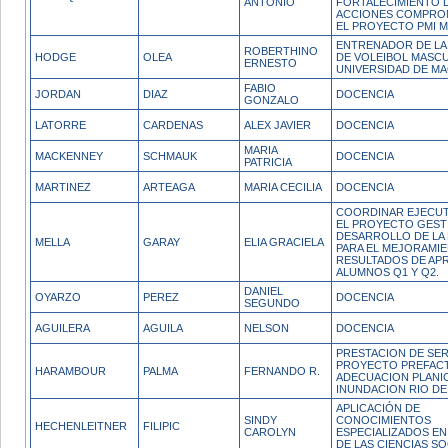
ANTONIO
FORTALECIMIENTO 
ACCIONES COMPRO
EL PROYECTO PMI M
ENTRENADOR DE LA
ROBERTHINO
HODGE
OLEA
DE VOLEIBOL MASCU
ERNESTO
UNIVERSIDAD DE M
FABIO
JORDAN
DIAZ
DOCENCIA
GONZALO
LATORRE
CARDENAS
ALEX JAVIER
DOCENCIA
MARIA
MACKENNEY
SCHMAUK
DOCENCIA
PATRICIA
MARTINEZ
ARTEAGA
MARIA CECILIA
DOCENCIA
COORDINAR EJECUT
EL PROYECTO GEST
DESARROLLO DE LA
MELLA
GARAY
ELIA GRACIELA
PARA EL MEJORAMI
RESULTADOS DE AP
ALUMNOS Q1 Y Q2.
DANIEL
OYARZO
PEREZ
DOCENCIA
SEGUNDO
AGUILERA
AGUILA
NELSON
DOCENCIA
PRESTACION DE SER
PROYECTO PREFACT
HARAMBOUR
PALMA
FERNANDO R.
ADECUACION PLANIC
INUNDACION RIO DE
APLICACIÓN DE
SINDY
CONOCIMIENTOS
HECHENLEITNER
FILIPIC
CAROLYN
ESPECIALIZADOS EN
DE LAS CIENCIAS SO