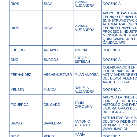
VIVIANA
RIOS
SILVA
DOCENCIA
ALEJANDRA
APOYO DE LAS CAR
TÉCNICO DE NIVEL 
EN INSTRUMENTACI
AUTOMATIZACIÓN IN
VIVIANA
RIOS
SILVA
TÉCNICO UNIVERSIT
ALEJANDRA
PROCESOS INDUSTR
MENSIÓN INDUSTRI
QUÍMICAMENCIÓN G
CALIDAD; APO
LUCERO
AGUAYO
XIMENA
DOCENCIA
JORGE
DIAZ
BURGOS
DOCENCIA
ESTEBAN
COLABORACIÓN EN 
COORDINACIÓN DE
FERNANDEZ
HECHENLEITNER
PILAR ANDREA
ACTIVIDADES DE EX
DEL DEPARTAMENTO
ARQUITECTURA
DANIELA
YENSEN
MUJICA
DOCENCIA
ALEJANDRA
APOYO A LA INVESTI
CONFECCIÓN DE PL
TANIA
FIGUEROA
DELGADO
HISTOLÓGICAS PAR
CAROLINA
LABORATORIOS DE 
BIOLÓGICAS.
ACTUALIZACION Y 
ANTONIO
DEL SITIO WEB INST
BRAVO
SAAVEDRA
ALBERTO
WEBMASTER DEL SIT
WWW.UMAG.CL
MARÍA
SILVA
PÉREZ
DOCENCIA