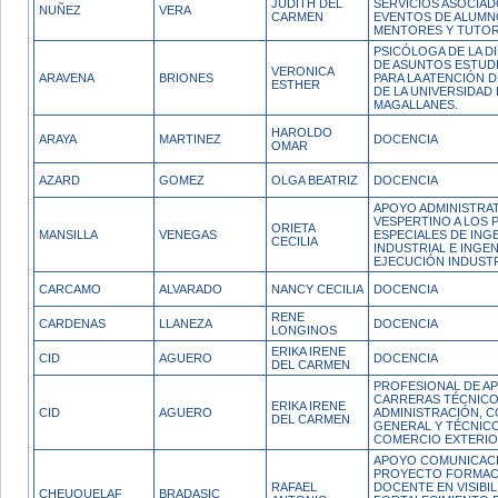
JUDITH DEL
SERVICIOS ASOCIAD
NUÑEZ
VERA
CARMEN
EVENTOS DE ALUMN
MENTORES Y TUTO
PSICÓLOGA DE LA D
DE ASUNTOS ESTUDI
VERONICA
ARAVENA
BRIONES
PARA LA ATENCIÓN 
ESTHER
DE LA UNIVERSIDAD
MAGALLANES.
HAROLDO
ARAYA
MARTINEZ
DOCENCIA
OMAR
AZARD
GOMEZ
OLGA BEATRIZ
DOCENCIA
APOYO ADMINISTRA
VESPERTINO A LOS 
ORIETA
MANSILLA
VENEGAS
ESPECIALES DE INGE
CECILIA
INDUSTRIAL E INGEN
EJECUCIÓN INDUSTR
CARCAMO
ALVARADO
NANCY CECILIA
DOCENCIA
RENE
CARDENAS
LLANEZA
DOCENCIA
LONGINOS
ERIKA IRENE
CID
AGUERO
DOCENCIA
DEL CARMEN
PROFESIONAL DE A
CARRERAS TÉCNICO
ERIKA IRENE
CID
AGUERO
ADMINISTRACIÓN, 
DEL CARMEN
GENERAL Y TÉCNIC
COMERCIO EXTERI
APOYO COMUNICACI
PROYECTO FORMACI
RAFAEL
DOCENTE EN VISIBIL
CHEUQUELAF
BRADASIC