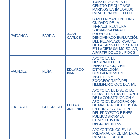
TOMA DE AGUA EN EL
CENTRO DE CULTIVOS
MARINOS BAHÍA LAREDO
PARA EL PROYECTO CO
BUZO EN MANTENCION Y
CUIDADO DE LA
INFRAESTRUCTURA
SUBMARINA PARA EL
JUAN
PROYECTO FIC
PAIDANCA
BARRIA
CARLOS
DENOMINADO EVALUACIÓN
DEL REEMPLAZO PARCIAL
DE LA HARINA DE PESCADO
EN LA DIETA SALMO SOLAR,
A PARTIR DE LOS LIPIDOS
APOYO EN EL
DESARROLLO DE
INVESTIGACIÓN EN
EDUARDO
ENTOMOLOGÍA,
FAUNDEZ
PEÑA
IVAN
BIODIVERSIDAD DE
INSECTOS Y
ZOOGEOGRAFÍA DEL
HEMISFERIO OCCIDENTAL.
APOYO EN EL DISEñO DE
GUÍAS TÉCNICAS DEL ÁREA
DE LA CONSTRUCCIÓN Y
APOYO EN ELABORACIÓN
PEDRO
DE MATERIAL DE DIFUSIÓN
GALLARDO
GUERRERO
ANTONIO
EN CURSOS Y TALLERES,
DEL PROYECTO BIENES
PÚBLICOS PARA LA
COMPETITIVIDAD
REGIONAL N°15B
APOYO TéCNICO EN LA
PREPARACIóN DE MATERIAL
PARA TALLERES DE