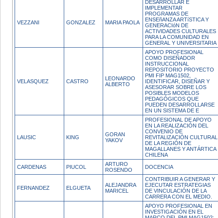
DESARROLLAR E
IMPLEMENTAR
PROGRAMAS DE
ENSEñANZA ARTíSTICA Y
VEZZANI
GONZALEZ
MARIA PAOLA
GENERACIóN DE
ACTIVIDADES CULTURALES
PARA LA COMUNIDAD EN
GENERAL Y UNIVERSITARIA
APOYO PROFESIONAL
COMO DISEÑADOR
INSTRUCCIONAL
REPOSITORIO PROYECTO
PMI FIP MAG1502,
LEONARDO
VELASQUEZ
CASTRO
IDENTIFICAR, DISEÑAR Y
ALBERTO
ASESORAR SOBRE LOS
POSIBLES MODELOS
PEDAGÓGICOS QUE
PUEDEN DESARROLLARSE
EN UN SISTEMA DE E
PROFESIONAL DE APOYO
EN LA REALIZACIÓN DEL
CONVENIO DE
GORAN
LAUSIC
KING
REVITALIZACIÓN CULTURAL
YAKOV
DE LA REGIÓN DE
MAGALLANES Y ANTÁRTICA
CHILENA
ARTURO
CARDENAS
PIUCOL
DOCENCIA
ROSENDO
CONTRIBUIR A GENERAR Y
ALEJANDRA
EJECUTAR ESTRATEGIAS
FERNANDEZ
ELGUETA
MARICEL
DE VINCULACIÓN DE LA
CARRERA CON EL MEDIO.
APOYO PROFESIONAL EN
INVESTIGACIÓN EN EL
MARCO DEL PMI MAG1502: