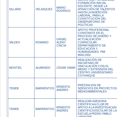
FORMACIÓN INICIAL
DOCENTE: DESDE LA
MARIO
SILLARD
VELASQUEZ
ATRACCIÓN DE TALENTOS
RODRIGO
HASTA LA INSERCIÓN
LABORAL, PARA LA
CONSTITUCIÓN DEL
OBSERVATORIO DE
POLÍTICAS
APOYO PROFESIONAL
CONSTANTE EN EL
PROCESO DE DISEÑO Y
GRISEL
ACTUALIZACIÓN
VALDES
ROMANO
ALENY
CURRICULAR.
CINCIA
DEPARTAMENTO DE
EDUCACIÓN Y
HUMANIDADES. PMI
MAG1502.
REALIZACIÓN DE
INICIATIVAS DE
VINCULACIÓN CON EL
MONTIEL
ALVARADO
CESAR OMAR
MEDIO Y EXTENSIÓN DEL
CENTRO UNIVERSITARIO
COYHAIQUE
PRESTACION DE
ERNESTO
TENEB
BARRIENTOS
SERVICIOS EN PROYECTOS
ANDRES
MEDIOAMBIENTALES
REALIZAR ASESORíA
CIENTíFICA A CLUB DE
ERNESTO
APOYO A LA INVESTIGACIóN
TENEB
BARRIENTOS
ANDRES
CIENTíFICA ESCOLAR DE LA
ESCUELA PEDRO PABLO
LEMAITRE.