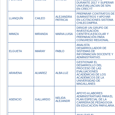
DURANTE 2017 Y SUPERAR
UNA EVALUACIóN DE 50%
EN CRECYT
PREPARAR CONTRATOS DE
ALEJANDRA
SUMINISTROS Y APOYAR
LLANQUÍN
CAILEO
PATRICIA
EN LICITACIONES SISTEMA
CHILECOMPRA.
DIRIGIR UN GRUPO DE
INVESTIGACIÓN
MIMIZA
MIRANDA
MARIA LUISA
CIENTÍFICA ESCOLAR Y
PREPARACIÓN PARA
CONGRESO REGIONAL.
ANALISTA
DESARROLLADOR DE
ELGUETA
IMARAY
PABLO
SISTEMAS DE
INFORMACIóN DOCENTE Y
ADMINISTRATIVO.
GESTIONAR EL
DESARROLLO DEL
PROCESO DE LAS
EVALUACIONES
ARAVENA
ALVAREZ
ALBA LUZ
ACADÉMICAS DE LOS
ACADÉMICOS DE LA
UNIVERSIDAD DE
MAGALLANES
APOYO A LABORES
ADMINISTRATIVAS PARA EL
NELIDA
ASENCIO
GALLARDO
PLAN ESPECIAL DE LA
ALEJANDR
CARRERA DE PEDAGOGÍA
EN EDUCACIÓN PARVLARIA.