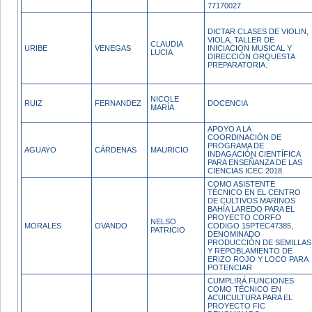
77170027
DICTAR CLASES DE VIOLIN,
VIOLA, TALLER DE
CLAUDIA
URIBE
VENEGAS
INICIACION MUSICAL Y
LUCIA
DIRECCIÓN ORQUESTA
PREPARATORIA.
NICOLE
RUIZ
FERNANDEZ
DOCENCIA
MARÍA
APOYO A LA
COORDINACIÓN DE
PROGRAMA DE
AGUAYO
CÁRDENAS
MAURICIO
INDAGACIÓN CIENTÍFICA
PARA ENSEÑANZA DE LAS
CIENCIAS ICEC 2018.
COMO ASISTENTE
TÉCNICO EN EL CENTRO
DE CULTIVOS MARINOS
BAHÍA LAREDO PARA EL
PROYECTO CORFO
NELSO
MORALES
OVANDO
CODIGO 15PTEC47385,
PATRICIO
DENOMINADO
PRODUCCIÓN DE SEMILLAS
Y REPOBLAMIENTO DE
ERIZO ROJO Y LOCO PARA
POTENCIAR
CUMPLIRÁ FUNCIONES
COMO TÉCNICO EN
ACUICULTURA PARA EL
PROYECTO FIC