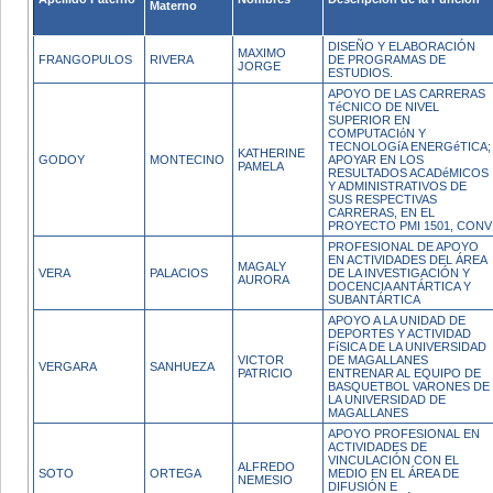
Materno
DISEÑO Y ELABORACIÓN
MAXIMO
FRANGOPULOS
RIVERA
DE PROGRAMAS DE
JORGE
ESTUDIOS.
APOYO DE LAS CARRERAS
TéCNICO DE NIVEL
SUPERIOR EN
COMPUTACIóN Y
TECNOLOGíA ENERGéTICA;
KATHERINE
GODOY
MONTECINO
APOYAR EN LOS
PAMELA
RESULTADOS ACADéMICOS
Y ADMINISTRATIVOS DE
SUS RESPECTIVAS
CARRERAS, EN EL
PROYECTO PMI 1501, CONV
PROFESIONAL DE APOYO
EN ACTIVIDADES DEL ÁREA
MAGALY
VERA
PALACIOS
DE LA INVESTIGACIÓN Y
AURORA
DOCENCIA ANTÁRTICA Y
SUBANTÁRTICA
APOYO A LA UNIDAD DE
DEPORTES Y ACTIVIDAD
FíSICA DE LA UNIVERSIDAD
VICTOR
DE MAGALLANES
VERGARA
SANHUEZA
PATRICIO
ENTRENAR AL EQUIPO DE
BASQUETBOL VARONES DE
LA UNIVERSIDAD DE
MAGALLANES
APOYO PROFESIONAL EN
ACTIVIDADES DE
VINCULACIÓN CON EL
ALFREDO
SOTO
ORTEGA
MEDIO EN EL ÁREA DE
NEMESIO
DIFUSIÓN E