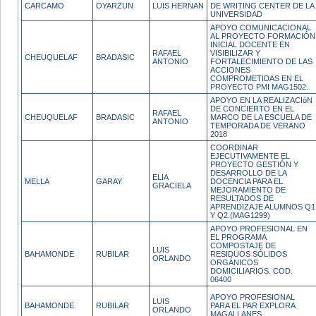
CARCAMO
OYARZUN
LUIS HERNAN
DE WRITING CENTER DE LA
UNIVERSIDAD
APOYO COMUNICACIONAL
AL PROYECTO FORMACIÓN
INICIAL DOCENTE EN
RAFAEL
VISIBILIZAR Y
CHEUQUELAF
BRADASIC
ANTONIO
FORTALECIMIENTO DE LAS
ACCIONES
COMPROMETIDAS EN EL
PROYECTO PMI MAG1502.
APOYO EN LA REALIZACIóN
DE CONCIERTO EN EL
RAFAEL
CHEUQUELAF
BRADASIC
MARCO DE LA ESCUELA DE
ANTONIO
TEMPORADA DE VERANO
2018
COORDINAR
EJECUTIVAMENTE EL
PROYECTO GESTIÓN Y
DESARROLLO DE LA
ELIA
MELLA
GARAY
DOCENCIA PARA EL
GRACIELA
MEJORAMIENTO DE
RESULTADOS DE
APRENDIZAJE ALUMNOS Q1
Y Q2.(MAG1299)
APOYO PROFESIONAL EN
EL PROGRAMA
COMPOSTAJE DE
LUIS
BAHAMONDE
RUBILAR
RESIDUOS SÓLIDOS
ORLANDO
ORGÁNICOS
DOMICILIARIOS. COD.
06400
APOYO PROFESIONAL
LUIS
BAHAMONDE
RUBILAR
PARA EL PAR EXPLORA
ORLANDO
MAGALLANES