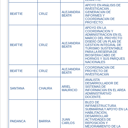
APOYO EN ANáLISIS DE
INVESTIGACIóN ,
ALEJANDRA
GENERACIóN DE
BEATTIE
CRUZ
BEATR
INFORMES Y
COORDINACIóN DE
PROYECTO.
APOYO EN LA
COORDINACION Y
ADMINISTRACION EN EL
MARCO DEL PROYECTO
DISEñO DE UN PLAN DE
ALEJANDRA
BEATTIE
CRUZ
GESTION INTEGRAL DE
BEATR
TURISMO SUSTENTABLE
PARA LA RESERVA DE
BIOSFERA CABO DE
HORNOS Y SUS PARQUES
NACIONALES
COORDINACIóN DE
ALEJANDRA
BEATTIE
CRUZ
PROYECTO DE
BEATR
INVESTIGACIóN
ANALISTA
DESARROLLADOR DE
ARIEL
SISTEMAS DE
SANTANA
CHAURA
MAURICIO
INFORMACIóN EN EL AREA
ADMINISTRATIVO
DOCENTE.
BUZO DE
INFRAESTRUCTURA
SUBMARINA Y APOYO EN LA
HABILITACIÓN,
DESARROLLAR
JUAN
ACTIVIDADES DE
PAIDANCA
BARRIA
CARLOS
REPOSICIÓN Y
MEJORAMIENTO DE LA