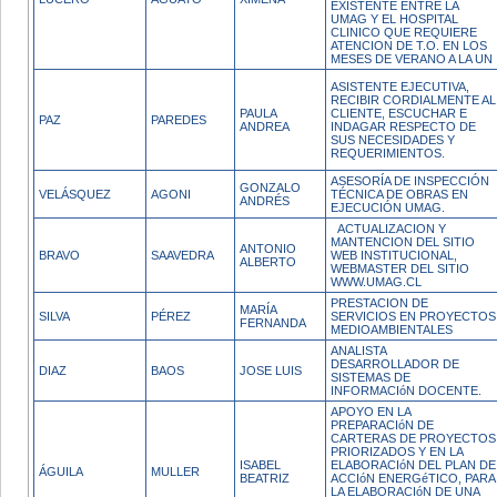
EXISTENTE ENTRE LA
UMAG Y EL HOSPITAL
CLINICO QUE REQUIERE
ATENCION DE T.O. EN LOS
MESES DE VERANO A LA UN
ASISTENTE EJECUTIVA,
RECIBIR CORDIALMENTE AL
PAULA
CLIENTE, ESCUCHAR E
PAZ
PAREDES
ANDREA
INDAGAR RESPECTO DE
SUS NECESIDADES Y
REQUERIMIENTOS.
ASESORÍA DE INSPECCIÓN
GONZALO
VELÁSQUEZ
AGONI
TÉCNICA DE OBRAS EN
ANDRÉS
EJECUCIÓN UMAG.
ACTUALIZACION Y
MANTENCION DEL SITIO
ANTONIO
BRAVO
SAAVEDRA
WEB INSTITUCIONAL,
ALBERTO
WEBMASTER DEL SITIO
WWW.UMAG.CL
PRESTACION DE
MARÍA
SILVA
PÉREZ
SERVICIOS EN PROYECTOS
FERNANDA
MEDIOAMBIENTALES
ANALISTA
DESARROLLADOR DE
DIAZ
BAOS
JOSE LUIS
SISTEMAS DE
INFORMACIóN DOCENTE.
APOYO EN LA
PREPARACIóN DE
CARTERAS DE PROYECTOS
PRIORIZADOS Y EN LA
ISABEL
ELABORACIóN DEL PLAN DE
ÁGUILA
MULLER
BEATRIZ
ACCIóN ENERGéTICO, PARA
LA ELABORACIóN DE UNA