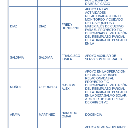
POTENCIAR LA
DIVERSIFICACIÓ
APOYO EN LAS
ACTIVIDADES
RELACIONADAS CON EL
MONITOREO Y CUIDADO
DE LOS EQUIPOS Y
FREDY
DIAZ
DIAZ
MATERIALES DE CULTIVO
HONORINO
PARA EL PROYECTO FIC
DENOMINADO EVALUACIÓN
DEL REEMPLAZO PARCIAL
DE LA HARINA DE PESCADO
EN LA
FRANCISCO
APOYO AUXILIAR DE
SALDIVIA
SALDIVIA
JAVIER
SERVICIOS GENERALES
APOYO EN LA OPERACIÓN
DE LAS ACTIVIDADES
RELACIONADAS AL
PROYECTO FIC
GASTON
DENOMINADO EVALUACIÓN
MUÑOZ
GUERRERO
ALEX
DEL REEMPLAZO PARCIAL
DE LA HARINA DE PESCADO
EN LA DIETA SALMO SOLAR,
A PARTIR DE LOS LIPIDOS
DE ORIGEN VE
HAROLDO
ARAYA
MARTINEZ
DOCENCIA
OMAR
APOYO A LAS ACTIVIDADES