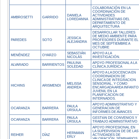
COLABORACIÓN EN LA
COORDINACIÓN DE
DANIELA
ACTIVIDADES
AMBROSETTI
GARRIDO
LOREDANNA
ADMINISTRATIVAS DEL
DEPARTAMENTO DE
ARQUITECTURA
DESARROLLAR TALLERES
DE MEDIO AMBIENTE PARA
JESSICA
PAREDES
SOTO
PROFESORES DURANTE EL
ALEJANDRA
MES DE SEPTIEMBRE A
OCTUBRE
SEBASTIÁN
APOYO A LA
MENÉNDEZ
OYARZO
NICOLÁS
INVESTIGACIÓN.
PAULINA
APOYO PROFESIONAL A LA
ALVARADO
BARRIENTOS
SOLEDAD
CLÍNICA JURÍDICA
APOYO A LA DOCENCIA EN
COORDINADION DE
CLINICA DE INTEGRACION
MELISSA
SENSORIAL, Y COMO
HICHINS
ARISMENDI
ANDREA
ENCARGADA AREA INFANTO
JUVENIL EN LA
PLANIFICACION DE
INTERNADOS.
APOYO ADMINISTRATIVO Y
PAULA
OCARANZA
BARRERA
GENERACIóN DE
ÚRSULA
INFORMES DE AVANCES
PAULA
GESTIóN DE CONVENIOS Y
OCARANZA
BARRERA
ÚRSULA
TRABAJO ADMINISTRATIVO
APOYO PROFESIONAL EN
LA SUPERVISION DE DE LAS
HERMANN
REIHER
DÍAZ
ACTIVIDADES DE
ERLY
VALORACIÓN: SEMINARIOS,