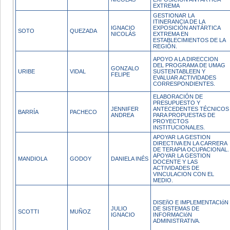
EXTREMA
GESTIONAR LA
ITINERANCIA DE LA
IGNACIO
EXPOSICIÓN ANTÁRTICA
SOTO
QUEZADA
NICOLÁS
EXTREMA EN
ESTABLECIMIENTOS DE LA
REGIÓN.
APOYO A LA DIRECCION
DEL PROGRAMA DE UMAG
GONZALO
URIBE
VIDAL
SUSTENTABLEEN Y
FELIPE
EVALUAR ACTIVIDADES
CORRESPONDIENTES.
ELABORACIÓN DE
PRESUPUESTO Y
JENNIFER
ANTECEDENTES TÉCNICOS
BARRÍA
PACHECO
ANDREA
PARA PROPUESTAS DE
PROYECTOS
INSTITUCIONALES.
APOYAR LA GESTION
DIRECTIVA EN LA CARRERA
DE TERAPIA OCUPACIONAL.
APOYAR LA GESTION
MANDIOLA
GODOY
DANIELA INÉS
DOCENTE Y LAS
ACTIVIDADES DE
VINCULACION CON EL
MEDIO.
DISEñO E IMPLEMENTACIóN
JULIO
DE SISTEMAS DE
SCOTTI
MUÑOZ
IGNACIO
INFORMACIóN
ADMINISTRATIVA.