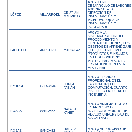
APOYO EN EL
DESARROLLO DE LABORES
ASOCIADAS A LA
CRISTIAN
DIRECCIÓN DE
LÓPEZ
VILLARROEL
MAURICIO
INVESTIGACIÓN Y
VICERRECTORIA DE
INVESTIGACIÓN Y
POSTGRADO
APOYO A LA
SISTEMATIZACIÓN DEL
PROCEDIMIENTO Y
GENERAR ACCIONES, TIPS
OBJETOS DE APRENDIZAJE
PACHECO
AMPUERO
MARIA PAZ
QUE QUEDEN COMO
PRODUCTOS E INSUMOS
EN EL REPOSITORIO
VIRTUAL PARA APOYAR A
LOS ALUMNOS EN ÉSTA
ETAPA. PMI
APOYO TÉCNICO
PROFESIONAL EN EL
JORGE
LABORATORIO DE
RENDOLL
CÁRCAMO
FABIÁN
COMPUTACIÓN, CUARTO
PISO DE LA FACULTAD DE
INGENIERÍA.
APOYO ADMINISTRATIVO
EN PROCESO DE
NATALIA
ROSAS
SANCHEZ
MATRICULA PERIODO DE
YANET
RECESO UNIVERSIDAD DE
MAGALLANES.
NATALIA
APOYO AL PROCESO DE
ROSAS
SANCHEZ