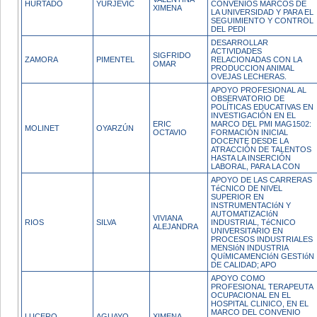
HURTADO
YURJEVIC
CONVENIOS MARCOS DE
XIMENA
LA UNIVERSIDAD Y PARA EL
SEGUIMIENTO Y CONTROL
DEL PEDI
DESARROLLAR
ACTIVIDADES
SIGFRIDO
ZAMORA
PIMENTEL
RELACIONADAS CON LA
OMAR
PRODUCCION ANIMAL
OVEJAS LECHERAS.
APOYO PROFESIONAL AL
OBSERVATORIO DE
POLÍTICAS EDUCATIVAS EN
INVESTIGACIÓN EN EL
ERIC
MARCO DEL PMI MAG1502:
MOLINET
OYARZÚN
OCTAVIO
FORMACIÓN INICIAL
DOCENTE DESDE LA
ATRACCIÓN DE TALENTOS
HASTA LA INSERCIÓN
LABORAL, PARA LA CON
APOYO DE LAS CARRERAS
TéCNICO DE NIVEL
SUPERIOR EN
INSTRUMENTACIóN Y
AUTOMATIZACIóN
VIVIANA
RIOS
SILVA
INDUSTRIAL, TéCNICO
ALEJANDRA
UNIVERSITARIO EN
PROCESOS INDUSTRIALES
MENSIóN INDUSTRIA
QUíMICAMENCIóN GESTIóN
DE CALIDAD; APO
APOYO COMO
PROFESIONAL TERAPEUTA
OCUPACIONAL EN EL
HOSPITAL CLINICO, EN EL
MARCO DEL CONVENIO
LUCERO
AGUAYO
XIMENA