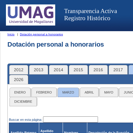
Transparencia Activa
Registro Histórico
Inicio
|
Dotación personal a honorarios
Dotación personal a honorarios
2012
2013
2014
2015
2016
2017
2026
ENERO
FEBRERO
MARZO
ABRIL
MAYO
JUNI
DICIEMBRE
Buscar en esta página:
Apellido
Apellido Paterno
Nombres
Descripción de la Función