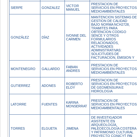
PRESTACION DE
VICTOR
SIERPE
GONZALEZ
SERVICIOS EN PROYECTOS
MANUEL
MEDIOAMBIENTALES
MANTENCION SISTEMAS DE
GESTION DE CALIDAD
BAJO NORMA NCH2728,
TRAMITES PARA
OBTENCION CODIGO
IVONNE DEL
SENCE Y OTROS
GONZÁLEZ
DÍAZ
CARMEN
FORMULARIOS
RELACIONADOS,
ACTIVIDADES
ADMINISTRATIVAS:
SOLICITUDES DE
FACTURACION, EMISION Y
PRESTACION DE
FABIAN
MONTENEGRO
GALLARDO
SERVICIOS EN PROYECTOS
ANDRES
MEDIOAMBIENTALES
PRESTACION DE
ROBERTO
SERVICIOS EN PROYECTOS
GUTIERREZ
ADONES
ELOY
DE GEOMENSURA E
HIDROLOGIA
PRESTACION DE
KARINA
LATORRE
FUENTES
SERVICIOS EN PROYECTOS
MONSERRAT
MEDIOAMBIENTALES
DE INVESTIGADOR
ASISTENTE EN
ARQUEOLOGÍA,
TORRES
ELGUETA
JIMENA
PALEOECOLOGÍA COSTERA
Y PATRIMONIO CULTURAL
PROYECTO CONICYT PAI