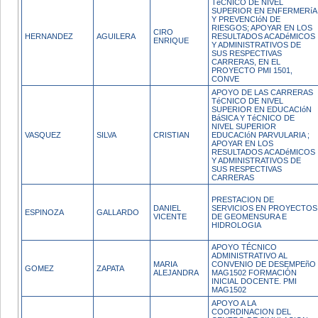
TéCNICO DE NIVEL
SUPERIOR EN ENFERMERíA
Y PREVENCIóN DE
RIESGOS; APOYAR EN LOS
CIRO
HERNANDEZ
AGUILERA
RESULTADOS ACADéMICOS
ENRIQUE
Y ADMINISTRATIVOS DE
SUS RESPECTIVAS
CARRERAS, EN EL
PROYECTO PMI 1501,
CONVE
APOYO DE LAS CARRERAS
TéCNICO DE NIVEL
SUPERIOR EN EDUCACIóN
BáSICA Y TéCNICO DE
NIVEL SUPERIOR
VASQUEZ
SILVA
CRISTIAN
EDUCACIóN PARVULARIA ;
APOYAR EN LOS
RESULTADOS ACADéMICOS
Y ADMINISTRATIVOS DE
SUS RESPECTIVAS
CARRERAS
PRESTACION DE
DANIEL
SERVICIOS EN PROYECTOS
ESPINOZA
GALLARDO
VICENTE
DE GEOMENSURA E
HIDROLOGIA
APOYO TÉCNICO
ADMINISTRATIVO AL
MARIA
CONVENIO DE DESEMPEñO
GOMEZ
ZAPATA
ALEJANDRA
MAG1502 FORMACIÓN
INICIAL DOCENTE. PMI
MAG1502
APOYO A LA
COORDINACION DEL