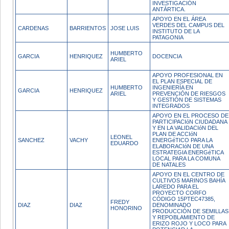
INVESTIGACIÓN
ANTÁRTICA.
APOYO EN EL ÁREA
VERDES DEL CAMPUS DEL
CARDENAS
BARRIENTOS
JOSE LUIS
INSTITUTO DE LA
PATAGONIA
HUMBERTO
GARCIA
HENRIQUEZ
DOCENCIA
ARIEL
APOYO PROFESIONAL EN
EL PLAN ESPECIAL DE
HUMBERTO
INGENIERÍA EN
GARCIA
HENRIQUEZ
ARIEL
PREVENCIÓN DE RIESGOS
Y GESTIÓN DE SISTEMAS
INTEGRADOS
APOYO EN EL PROCESO DE
PARTICIPACIóN CIUDADANA
Y EN LA VALIDACIóN DEL
PLAN DE ACCIóN
LEONEL
SANCHEZ
VACHY
ENERGéTICO PARA LA
EDUARDO
ELABORACIóN DE UNA
ESTRATEGIA ENERGéTICA
LOCAL PARA LA COMUNA
DE NATALES
APOYO EN EL CENTRO DE
CULTIVOS MARINOS BAHÍA
LAREDO PARA EL
PROYECTO CORFO
CÓDIGO 15PTEC47385,
FREDY
DIAZ
DIAZ
DENOMINADO
HONORINO
PRODUCCIÓN DE SEMILLAS
Y REPOBLAMIENTO DE
ERIZO ROJO Y LOCO PARA