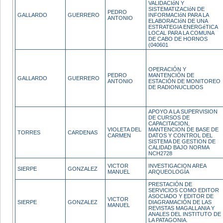
VALIDACIóN Y
SISTEMATIZACIóN DE
PEDRO
GALLARDO
GUERRERO
INFORMACIóN PARA LA
ANTONIO
ELABORACIóN DE UNA
ESTRATEGIA ENERGéTICA
LOCAL PARA LA COMUNA
DE CABO DE HORNOS
(040601
OPERACIÓN Y
PEDRO
MANTENCIÓN DE
GALLARDO
GUERRERO
ANTONIO
ESTACIÓN DE MONITOREO
DE RADIONUCLIDOS
APOYO A LA SUPERVISION
DE CURSOS DE
CAPACITACION,
VIOLETA DEL
MANTENCION DE BASE DE
TORRES
CARDENAS
CARMEN
DATOS Y CONTROL DEL
SISTEMA DE GESTION DE
CALIDAD BAJO NORMA
NCH2728
VICTOR
INVESTIGACION AREA
SIERPE
GONZALEZ
MANUEL
ARQUEOLOGÍA
PRESTACIÓN DE
SERVICIOS COMO EDITOR
ASOCIADO Y EDITOR DE
VICTOR
SIERPE
GONZALEZ
DIAGRAMACIÓN DE LAS
MANUEL
REVISTAS MAGALLANIA Y
ANALES DEL INSTITUTO DE
LA PATAGONIA.