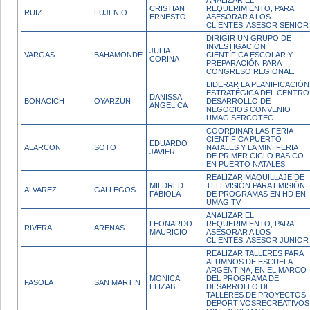
ANALIZAR EL
CRISTIAN
REQUERIMIENTO, PARA
RUIZ
EUJENIO
ERNESTO
ASESORAR A LOS
CLIENTES. ASESOR SENIOR
DIRIGIR UN GRUPO DE
INVESTIGACIÓN
JULIA
VARGAS
BAHAMONDE
CIENTÍFICA ESCOLAR Y
CORINA
PREPARACIÓN PARA
CONGRESO REGIONAL.
LIDERAR LA PLANIFICACIÓN
ESTRATÉGICA DEL CENTRO
DANISSA
BONACICH
OYARZUN
DESARROLLO DE
ANGELICA
NEGOCIOS CONVENIO
UMAG SERCOTEC
COORDINAR LAS FERIA
CIENTÍFICA PUERTO
EDUARDO
ALARCON
SOTO
NATALES Y LA MINI FERIA
JAVIER
DE PRIMER CICLO BASICO
EN PUERTO NATALES
REALIZAR MAQUILLAJE DE
MILDRED
TELEVISIÓN PARA EMISIÓN
ALVAREZ
GALLEGOS
FABIOLA
DE PROGRAMAS EN HD EN
UMAG TV.
ANALIZAR EL
LEONARDO
REQUERIMIENTO, PARA
RIVERA
ARENAS
MAURICIO
ASESORAR A LOS
CLIENTES. ASESOR JUNIOR
REALIZAR TALLERES PARA
ALUMNOS DE ESCUELA
ARGENTINA, EN EL MARCO
MONICA
DEL PROGRAMA DE
FASOLA
SAN MARTIN
ELIZAB
DESARROLLO DE
TALLERES DE PROYECTOS
DEPORTIVOSRECREATIVOS