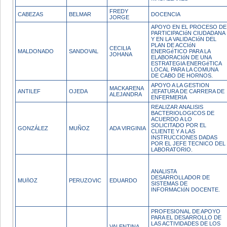
FREDY
CABEZAS
BELMAR
DOCENCIA
JORGE
APOYO EN EL PROCESO DE
PARTICIPACIóN CIUDADANA
Y EN LA VALIDACIóN DEL
PLAN DE ACCIóN
CECILIA
MALDONADO
SANDOVAL
ENERGéTICO PARA LA
JOHANA
ELABORACIóN DE UNA
ESTRATEGIA ENERGéTICA
LOCAL PARA LA COMUNA
DE CABO DE HORNOS.
APOYO A LA GESTION
MACKARENA
ANTILEF
OJEDA
JEFATURA DE CARRERA DE
ALEJANDRA
ENFERMERIA
REALIZAR ANALISIS
BACTERIOLOGICOS DE
ACUERDO A LO
SOLICITADO POR EL
GONZÁLEZ
MUÑOZ
ADA VIRGINIA
CLIENTE Y A LAS
INSTRUCCIONES DADAS
POR EL JEFE TECNICO DEL
LABORATORIO.
ANALISTA
DESARROLLADOR DE
MUñOZ
PERUZOVIC
EDUARDO
SISTEMAS DE
INFORMACIóN DOCENTE.
PROFESIONAL DE APOYO
PARA EL DESARROLLO DE
LAS ACTIVIDADES DE LOS
VALENTINA