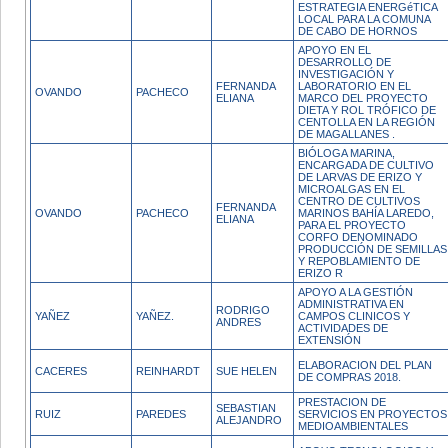
ESTRATEGIA ENERGéTICA
LOCAL PARA LA COMUNA
DE CABO DE HORNOS
APOYO EN EL
DESARROLLO DE
INVESTIGACIÓN Y
FERNANDA
LABORATORIO EN EL
OVANDO
PACHECO
ELIANA
MARCO DEL PROYECTO
DIETA Y ROL TRÓFICO DE
CENTOLLA EN LA REGIÓN
DE MAGALLANES .
BIÓLOGA MARINA,
ENCARGADA DE CULTIVO
DE LARVAS DE ERIZO Y
MICROALGAS EN EL
CENTRO DE CULTIVOS
FERNANDA
OVANDO
PACHECO
MARINOS BAHÍA LAREDO,
ELIANA
PARA EL PROYECTO
CORFO DENOMINADO
PRODUCCIÓN DE SEMILLAS
Y REPOBLAMIENTO DE
ERIZO R
APOYO A LA GESTIÓN
ADMINISTRATIVA EN
RODRIGO
YAÑEZ
YAÑEZ.
CAMPOS CLINICOS Y
ANDRES
ACTIVIDADES DE
EXTENSIÓN
ELABORACION DEL PLAN
CACERES
REINHARDT
SUE HELEN
DE COMPRAS 2018.
PRESTACION DE
SEBASTIAN
RUIZ
PAREDES
SERVICIOS EN PROYECTOS
ALEJANDRO
MEDIOAMBIENTALES