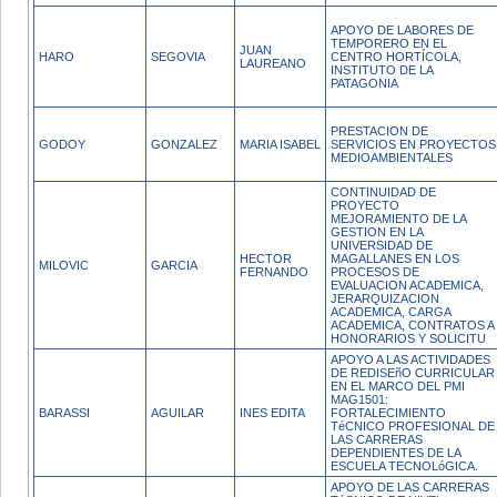
APOYO DE LABORES DE
TEMPORERO EN EL
JUAN
HARO
SEGOVIA
CENTRO HORTÍCOLA,
LAUREANO
INSTITUTO DE LA
PATAGONIA
PRESTACION DE
GODOY
GONZALEZ
MARIA ISABEL
SERVICIOS EN PROYECTOS
MEDIOAMBIENTALES
CONTINUIDAD DE
PROYECTO
MEJORAMIENTO DE LA
GESTION EN LA
UNIVERSIDAD DE
HECTOR
MAGALLANES EN LOS
MILOVIC
GARCIA
FERNANDO
PROCESOS DE
EVALUACION ACADEMICA,
JERARQUIZACION
ACADEMICA, CARGA
ACADEMICA, CONTRATOS A
HONORARIOS Y SOLICITU
APOYO A LAS ACTIVIDADES
DE REDISEñO CURRICULAR
EN EL MARCO DEL PMI
MAG1501:
BARASSI
AGUILAR
INES EDITA
FORTALECIMIENTO
TéCNICO PROFESIONAL DE
LAS CARRERAS
DEPENDIENTES DE LA
ESCUELA TECNOLóGICA.
APOYO DE LAS CARRERAS