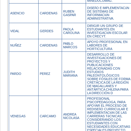
MINEDUCUMAG.
DISEñO E IMPLEMENTACóN
RUBEN
DE SISTEMAS DE
ASENCIO
CARDENAS
GASPAR
INFORMACIóN
ADMINISTRATIVA.
DIRIGIR UN GRUPO DE
PAOLA
ESTUDIANTES EN
VIDAL
GERDES
CAROLINA
INVESTIGACIóN ESCOLAR
EN CRECYT.
APOYO PROFESIONAL EN
PABLO
NUÑEZ
CARDENAS
LABORES DE
MARCOS
HORTICULTURA
DESARROLLO DE
INVESTIGACIONES DE
PROYECTOS Y
PUBLICACIONES
RELACIONADAS CON
JUDITH
ESTUDIOS
PARDO
PEREZ
MARIANA
PALEONTOLÓGICOS
SOBRE FÓSILES DE FORMA
CRETÁCICA DE LA REGIÓN
DE MAGALLANES Y
ANTÁRTICA CHILENA PARA
LA DIRECCIÓN D
PROFESIONAL
PSICOPEDAGOGA, PARA
APOYAR EL PROCESO DE
REDISEñO CURRICULAR E
IMPLEMENTACIóN DE LAS
ANDREA
VENEGAS
CARCAMO
CARRERAS TéCNICAS,
NICOLASA
CONSIDERANDO LOS
ESTUDIANTES CON
NECESIDADES EDUCATIVAS
ESPECIALES.PROYECTO