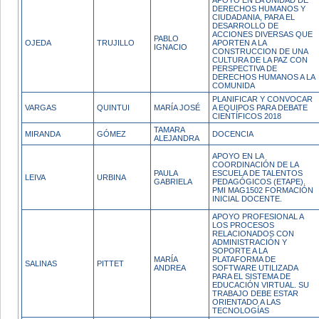
APOYO EN LA UNIDAD DE
DERECHOS HUMANOS Y
CIUDADANIA, PARA EL
DESARROLLO DE
ACCIONES DIVERSAS QUE
PABLO
OJEDA
TRUJILLO
APORTEN A LA
IGNACIO
CONSTRUCCION DE UNA
CULTURA DE LA PAZ CON
PERSPECTIVA DE
DERECHOS HUMANOS A LA
COMUNIDA
PLANIFICAR Y CONVOCAR
VARGAS
QUINTUI
MARÍA JOSÉ
A EQUIPOS PARA DEBATE
CIENTÍFICOS 2018
TAMARA
MIRANDA
GÓMEZ
DOCENCIA
ALEJANDRA
APOYO EN LA
COORDINACIÓN DE LA
PAULA
ESCUELA DE TALENTOS
LEIVA
URBINA
GABRIELA
PEDAGÓGICOS (ETAPE).
PMI MAG1502 FORMACIÓN
INICIAL DOCENTE.
APOYO PROFESIONAL A
LOS PROCESOS
RELACIONADOS CON
ADMINISTRACIÓN Y
SOPORTE A LA
MARÍA
PLATAFORMA DE
SALINAS
PITTET
ANDREA
SOFTWARE UTILIZADA
PARA EL SISTEMA DE
EDUCACIÓN VIRTUAL. SU
TRABAJO DEBE ESTAR
ORIENTADO A LAS
TECNOLOGÍAS