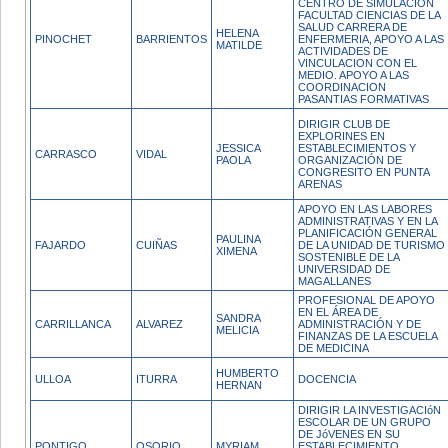
CENTRO DE SIMULACION
FACULTAD CIENCIAS DE LA
SALUD CARRERA DE
HELENA
PINOCHET
BARRIENTOS
ENFERMERIA, APOYO A LAS
MATILDE
ACTIVIDADES DE
VINCULACION CON EL
MEDIO. APOYO A LAS
COORDINACION
PASANTIAS FORMATIVAS
DIRIGIR CLUB DE
EXPLORINES EN
JESSICA
ESTABLECIMIENTOS Y
CARRASCO
VIDAL
PAOLA
ORGANIZACIÓN DE
CONGRESITO EN PUNTA
ARENAS
APOYO EN LAS LABORES
ADMINISTRATIVAS Y EN LA
PLANIFICACIÓN GENERAL
PAULINA
FAJARDO
CUIÑAS
DE LA UNIDAD DE TURISMO
XIMENA
SOSTENIBLE DE LA
UNIVERSIDAD DE
MAGALLANES
PROFESIONAL DE APOYO
EN EL ÁREA DE
SANDRA
CARRILLANCA
ALVAREZ
ADMINISTRACIÓN Y DE
MELICIA
FINANZAS DE LA ESCUELA
DE MEDICINA
HUMBERTO
ULLOA
ITURRA
DOCENCIA
HERNAN
DIRIGIR LA INVESTIGACIóN
ESCOLAR DE UN GRUPO
DE JóVENES EN SU
PONTIGO
OSORIO
MYRIAM
ESTABLECIMIENTO