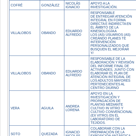
NICOLÁS
APOYO A LA
COFRÉ
GONZÁLEZ
IGNACIO
INVESTIGACIÓN.
RESPONSABLE
DE ENTREGAR ATENCIÓN
INTEGRAL EN FORMA
DIRECTA E INDIRECTA EN
EL ÁMBITO DE LA
EDUARDO
KINESIOLOGÍA A
VILLALOBOS
OBANDO
ALFREDO
LOS (AS) USUARIOS (AS)
CREANDO PLANES TE
INTERVENCIÓN
PERSONALIZADOS QUE
BUSQUEN EL MEJORAR
Y/
RESPONSABLE DE LA
ELABORACIÓN Y REVISIÓN
DEL INFORME FINAL DE
ACTIVIDADES, JUNTO CON
EDUARDO
VILLALOBOS
OBANDO
ELABORAR EL PLAN DE
ALFREDO
ATENCIÓN INTEGRAL DE
LOS ADULTOS MAYORES
PERTENECIENTES AL
CENTRO DIURNO
APOYO EN LA
INVESTIGACIÓN Y
PROPAGACIÓN DE
PLANTAS MEDIANTE
ANDREA
VERA
AGUILA
CULTIVO IN VITRO Y
LORENA
CULTIVO CONVENCIONAL
(EX VITRO) EN EL
LABORATORIO DE
TEJIDOS.
COLABORAR CON LA
IGNACIO
PREPARACIÓN DE LA
SOTO
QUEZADA
NICOLÁS
EXPOSICIÓN ANTÁRTICA