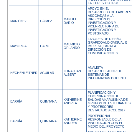
TALLERES Y OTROS.
APOYO EN EL
DESARROLLO DE LABORES
ASOCIADAS A LA
MANUEL
DIRECCIÓN DE
MARTÍNEZ
GÓMEZ
DARÍO
INVESTIGACIÓN Y
VICERRECTORIA DE
INVESTIGACIÓN Y
POSTGRADO.
LABORES DE DISEÑO
GRÁFICOAUDIOVISUAL E
MAURICIO
MAYORGA
HARO
IMPRESO PARA LA
ORLANDO
DIRECCIÓN DE
COMUNICACIONES.
ANALISTA
JONATHAN
DESARROLLADOR DE
HECHENLEITNER
AGUILAR
ALBERT
SISTEMAS DE
INFORMACIóN DOCENTE.
PLANIFICACIÓN Y
COORDINACIÓN DE
KATHERINE
SALIDAS A KARUKINKA DE
BARRÍA
QUINTANA
ANDREA
GRUPOS DE ESTUDIANTES
Y PROFESORES
DESTACADOS CCE 2017
PROFESIONAL
KATHERINE
RESPONSABLE DE LA
BARRÍA
QUINTANA
ANDREA
VINCULACIÓN CON EL
MEDIO DEL PROYECTO