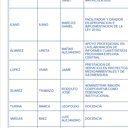
YANET
MATRÍCULA 2018.
FACILITADOR Y ORADOR
MARCOS
EN APROPIACION E
ILNAO
ILNAO
DANIEL
IMPLEMENTACION DE LA
LEY 20.911
APOYO PROFESIONAL EN
LA ELABORACIÓN DE
MATÍAS
ÁLVAREZ
URETA
INFORMES CUANTITATIVOS
ALEJANDRO
PROGRAMA EXPLORA
CENTRAL
PRESTACION DE
SERVICIOS EN PROYECTOS
LOPEZ
VIVAR
JAIME
MEDIOAMBIENTALES Y DE
GEOMENSURA
ADMINISTRAR IMAGEN
RODOLFO
CORPORATIVA COMO
SUAREZ
TRABAZO
JOSÉ
DISEñADOR
INSTITUCIONAL.
TURINA
MIMICA
LEOPOLDO
DOCENCIA
LUIS
VARGAS
BAEZ
DOCENCIA
ALEJANDRO