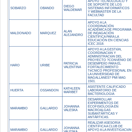
APOYO TECNOLOGICO Y
DE SOPORTE DE LOS
DIEGO
SOBARZO
OBANDO
SISTEMAS INFORMATICOS
WALDEMAR
Y WEBMASTER DE LA
FACULTAD
APOYO A LA
COORDINACIÓN
ACADÉMICA DE PROGRAMA
ALAN
MALDONADO
MARQUEZ
DE INDAGACIÓN
ALEJANDRO
CIENTÍFICA PARA LA
EDUCACIÓN EN CIENCIAS
ICEC 2018.
APOYO A LA GESTIóN,
COORDINACIóN Y
ADMINISTRACIóN DEL
PROYECTO ?CONVENIO DE
PATRICIA
DESEMPEñO PARA EL
HARO
URIBE
VALENTINA
FORTALECIMIENTO
TéCNICO PROFESIONAL EN
LA UNIVERSIDAD DE
MAGALLANES? PMI MAG
1501.
ASISTENTE CALIFICADO
KATHLEEN
HUERTA
OSSANDON
LABORATORIO DE
MARIBET
BACTERIOLOGIA
DESARROLLAR
EXPERIMENTOS DE
JOHANNA
ECOFISIOLOGÍA EN
MARAMBIO
GALLARDO
VALESKA
MACROALGAS
SUBANTÁRTICAS Y
ANTÁRTICAS.
REALIZAR ASESORíA
CIENTíFICA A CLUB DE
JOHANNA
MARAMBIO
GALLARDO
APOYO A LA INVESTIGACIóN
VALESKA