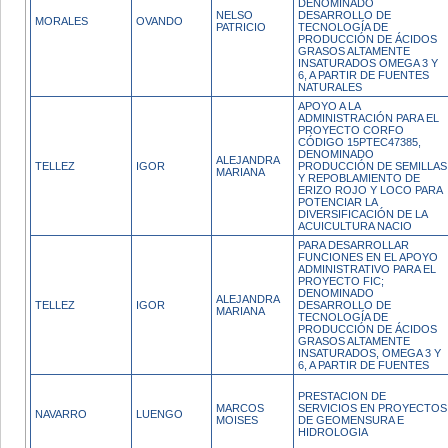
DENOMINADO
NELSO
DESARROLLO DE
MORALES
OVANDO
PATRICIO
TECNOLOGÍA DE
PRODUCCIÓN DE ÁCIDOS
GRASOS ALTAMENTE
INSATURADOS OMEGA 3 Y
6, A PARTIR DE FUENTES
NATURALES
APOYO A LA
ADMINISTRACIÓN PARA EL
PROYECTO CORFO
CÓDIGO 15PTEC47385,
DENOMINADO
ALEJANDRA
TELLEZ
IGOR
PRODUCCIÓN DE SEMILLAS
MARIANA
Y REPOBLAMIENTO DE
ERIZO ROJO Y LOCO PARA
POTENCIAR LA
DIVERSIFICACIÓN DE LA
ACUICULTURA NACIO
PARA DESARROLLAR
FUNCIONES EN EL APOYO
ADMINISTRATIVO PARA EL
PROYECTO FIC;
DENOMINADO
ALEJANDRA
TELLEZ
IGOR
DESARROLLO DE
MARIANA
TECNOLOGÍA DE
PRODUCCIÓN DE ÁCIDOS
GRASOS ALTAMENTE
INSATURADOS, OMEGA 3 Y
6, A PARTIR DE FUENTES
PRESTACION DE
MARCOS
SERVICIOS EN PROYECTOS
NAVARRO
LUENGO
MOISES
DE GEOMENSURA E
HIDROLOGIA