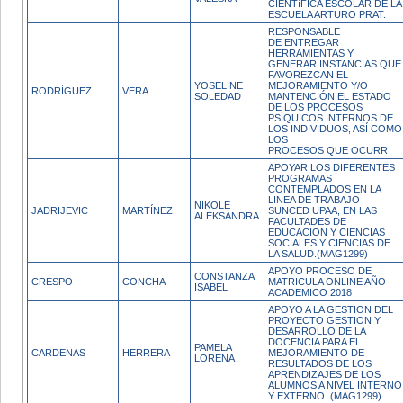
CIENTíFICA ESCOLAR DE LA
ESCUELA ARTURO PRAT.
RESPONSABLE
DE ENTREGAR
HERRAMIENTAS Y
GENERAR INSTANCIAS QUE
FAVOREZCAN EL
YOSELINE
MEJORAMIENTO Y/O
RODRÍGUEZ
VERA
SOLEDAD
MANTENCIÓN EL ESTADO
DE LOS PROCESOS
PSÍQUICOS INTERNOS DE
LOS INDIVIDUOS, ASÍ COMO
LOS
PROCESOS QUE OCURR
APOYAR LOS DIFERENTES
PROGRAMAS
CONTEMPLADOS EN LA
LINEA DE TRABAJO
NIKOLE
JADRIJEVIC
MARTÍNEZ
SUNCED UPAA, EN LAS
ALEKSANDRA
FACULTADES DE
EDUCACION Y CIENCIAS
SOCIALES Y CIENCIAS DE
LA SALUD.(MAG1299)
APOYO PROCESO DE
CONSTANZA
CRESPO
CONCHA
MATRICULA ONLINE AÑO
ISABEL
ACADEMICO 2018
APOYO A LA GESTION DEL
PROYECTO GESTION Y
DESARROLLO DE LA
DOCENCIA PARA EL
PAMELA
CARDENAS
HERRERA
MEJORAMIENTO DE
LORENA
RESULTADOS DE LOS
APRENDIZAJES DE LOS
ALUMNOS A NIVEL INTERNO
Y EXTERNO. (MAG1299)