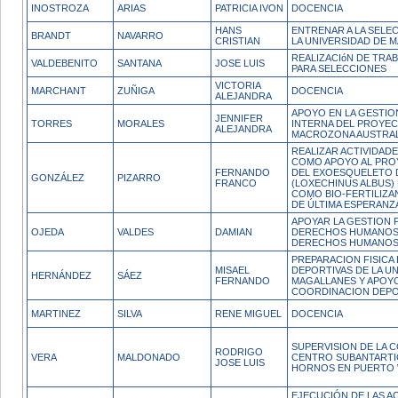
INOSTROZA
ARIAS
PATRICIA IVON
DOCENCIA
HANS
ENTRENAR A LA SELE
BRANDT
NAVARRO
CRISTIAN
LA UNIVERSIDAD DE 
REALIZACIóN DE TRA
VALDEBENITO
SANTANA
JOSE LUIS
PARA SELECCIONES
VICTORIA
MARCHANT
ZUÑIGA
DOCENCIA
ALEJANDRA
APOYO EN LA GESTIO
JENNIFER
TORRES
MORALES
INTERNA DEL PROYEC
ALEJANDRA
MACROZONA AUSTRA
REALIZAR ACTIVIDAD
COMO APOYO AL PRO
FERNANDO
DEL EXOESQUELETO 
GONZÁLEZ
PIZARRO
FRANCO
(LOXECHINUS ALBUS) 
COMO BIO-FERTILIZA
DE ÚLTIMA ESPERANZA
APOYAR LA GESTION 
OJEDA
VALDES
DAMIAN
DERECHOS HUMANOS 
DERECHOS HUMANOS 
PREPARACION FISICA
MISAEL
DEPORTIVAS DE LA U
HERNÁNDEZ
SÁEZ
FERNANDO
MAGALLANES Y APOYO
COORDINACION DEPO
MARTINEZ
SILVA
RENE MIGUEL
DOCENCIA
SUPERVISION DE LA 
RODRIGO
VERA
MALDONADO
CENTRO SUBANTARTI
JOSE LUIS
HORNOS EN PUERTO 
EJECUCIÓN DE LAS A