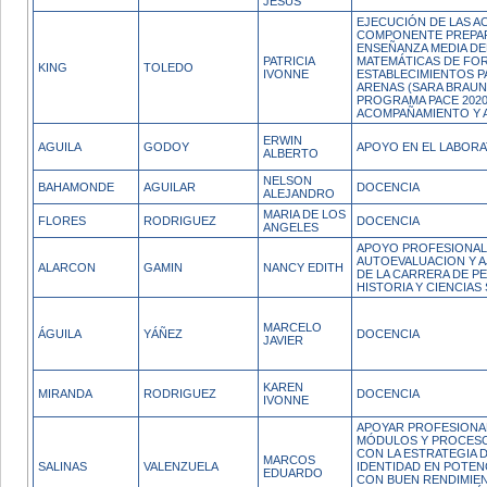
JESUS
EJECUCIÓN DE LAS A
COMPONENTE PREPAR
ENSEÑANZA MEDIA DE
PATRICIA
MATEMÁTICAS DE FO
KING
TOLEDO
IVONNE
ESTABLECIMIENTOS P
ARENAS (SARA BRAUN 
PROGRAMA PACE 2020
ACOMPAÑAMIENTO Y 
ERWIN
AGUILA
GODOY
APOYO EN EL LABOR
ALBERTO
NELSON
BAHAMONDE
AGUILAR
DOCENCIA
ALEJANDRO
MARIA DE LOS
FLORES
RODRIGUEZ
DOCENCIA
ANGELES
APOYO PROFESIONAL
AUTOEVALUACION Y 
ALARCON
GAMIN
NANCY EDITH
DE LA CARRERA DE P
HISTORIA Y CIENCIAS
MARCELO
ÁGUILA
YÁÑEZ
DOCENCIA
JAVIER
KAREN
MIRANDA
RODRIGUEZ
DOCENCIA
IVONNE
APOYAR PROFESIONA
MÓDULOS Y PROCES
CON LA ESTRATEGIA 
MARCOS
SALINAS
VALENZUELA
IDENTIDAD EN POTEN
EDUARDO
CON BUEN RENDIMIEN