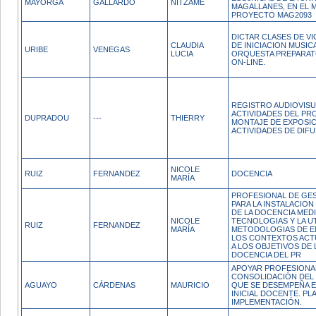
MAYORGA
GALLARDO
NITZAME
MAGALLANES, EN EL 
PROYECTO MAG2093
DICTAR CLASES DE VIO
CLAUDIA
DE INICIACION MUSIC
URIBE
VENEGAS
LUCIA
ORQUESTA PREPARAT
ON-LINE.
REGISTRO AUDIOVISU
ACTIVIDADES DEL PR
DUPRADOU
---
THIERRY
MONTAJE DE EXPOSIC
ACTIVIDADES DE DIFU
NICOLE
RUIZ
FERNANDEZ
DOCENCIA
MARÍA
PROFESIONAL DE GES
PARA LA INSTALACIO
DE LA DOCENCIA MED
NICOLE
TECNOLOGIAS Y LA UT
RUIZ
FERNANDEZ
MARÍA
METODOLOGIAS DE E
LOS CONTEXTOS ACT
A LOS OBJETIVOS DE L
DOCENCIA DEL PR
APOYAR PROFESIONA
CONSOLIDACIÓN DEL
AGUAYO
CÁRDENAS
MAURICIO
QUE SE DESEMPEÑA 
INICIAL DOCENTE. PL
IMPLEMENTACIÓN.