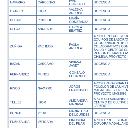
IVÁN
NAVARRO
CÁRDENAS
DOCENCIA
GONZALO
VALESKA
OYARZO
IGOR
DOCENCIA
ANDREA
MARÍA
DEHAYS
PINOCHET
DOCENCIA
CONSTANZA
CAROLA
ULLOA
ANDRADE
DOCENCIA
BEATRIZ
APOYO EN LA GESTIO
EQUIPOS DE LABORAT
COORDINACION DE T
PAULA
ZUÑIGA
PACHECO
COLABORATIVOS CON 
ANDREA
SALUD Y CENTROS CL
REGION DE MAGALLAN
CHILENA. PROYECTO
VIVIANA
BAZÁN
CÁRCAMO
DOCENCIA
JANET
GONZALO
FERNANDEZ
MUNOZ
DOCENCIA
EDUARDO
APOYO PARA GUIAR E
JORGE
FOLCLOR DE LA UNIV
RISCO
NAVARRO
FRANCISCO
MAGALLANES, EN EL 
PROYECTO MAG2093
APOYO A LA ADMINIST
ALEJANDRA
TELLEZ
IGOR
CENTRO DE CULTIVOS
MARIANA
LAREDO"."
MARIA LUISA
PONCE
VERA
DOCENCIA
DE LOURDES
PIROSCKA
APOYO PROFESIONAL
FUENZALIDA
VERGARA
DEL PILAR
EXPLORA MAGALLANE