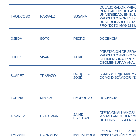
COLABORADOR PRINCI
RENOVACIÓN DE LAS 
UNIVERSIDAD. EN EL
TRONCOSO
NARVAEZ
SUSANA
PROYECTO FORTALEC
UNIVERSIDADES ESTA
PROYECTO MAG 1999.
OJEDA
SOTO
PEDRO
DOCENCIA
PRESTACION DE SERV
PROYECTOS MEDIOAM
LOPEZ
VIVAR
JAIME
GEOMENSURA. PROYE
GEOMENSURA Y ANALI
RODOLFO
ADMINISTRAR IMAGE
SUAREZ
TRABAZO
JOSÉ
COMO DISEÑADOR IN
TURINA
MIMICA
LEOPOLDO
DOCENCIA
ATENCIÓN ALUMNOS 
JAIME
ALVAREZ
UZABEAGA
MAGALLANES, DERIVA
CRISTIAN
DE CONSEJERÍA EN S
FORTALECER EL VíNC
VEZZANI
GONZALEZ
MARIA PAOLA
INVESTIGACIóN Y EL 