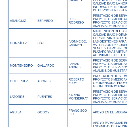
CARMEN
CONTROL DEL SISTEM
CALIDAD BAJO LA NO
INGRESO DE INFORMA
DE CURSOS EN DISTI
PRESTACION DE SERV
LUIS
PROYECTOS MEDIOAM
ARANGUIZ
BERMEDO
RODRIGO
PROYECTO SERVICIO
ANALISIS DE MUESTRA
MANTENCION DEL SIS
CALIDAD BAJO NORMA
CURSOS VIRTUALES D
IVONNE DEL
LAS GESTIONES PARA
GONZÁLEZ
DÍAZ
CARMEN
VALIDACION DE CUR
SENCE Y OTROS REQ
PLATAFORMAS VIRTUA
ACTIVIDADES DEL OT
PRESTACION DE SERV
FABIAN
PROYECTOS MEDIOAM
MONTENEGRO
GALLARDO
ANDRES
PROYECTO SERVICIO
ANALISIS DE MUESTRA
PRESTACION DE SERV
ROBERTO
PROYECTOS MEDIOAM
GUTIERREZ
ADONES
ELOY
GEOMENSURA. PROYE
GEOMENSURAY ANALIS
PRESTACION DE SERV
KARINA
PROYECTOS MEDIOAM
LATORRE
FUENTES
MONSERRAT
PROYECTO SERVICIO
ANALISIS DE MUESTRA
FRANCISCO
AGUILA
GODOY
APOYO EN EL LABOR
FIDEL
APOYO PARA GUIAR E
ESCéNICAS DE LA UNI