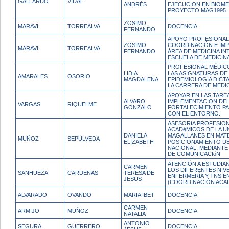
GALLARDO
VIDAL
ANDRÉS
EJECUCION EN BIOMED
PROYECTO MAG1995
ZOSIMO
MARAVI
TORREALVA
DOCENCIA
FERNANDO
APOYO PROFESIONAL
ZOSIMO
COORDINACIÓN E IMP
MARAVI
TORREALVA
FERNANDO
ÁREA DE MEDICINA IN
ESCUELA DE MEDICIN
PROFESIONAL MÉDIC
LIDIA
LAS ASIGNATURAS DE 
AMARALES
OSORIO
MAGDALENA
EPIDEMIOLOGÍA DICT
LA CARRERA DE MEDI
APOYAR EN LAS TAREA
ALVARO
IMPLEMENTACION DEL
VARGAS
RIQUELME
GONZALO
FORTALECIMIENTO PA
CON EL ENTORNO.
ASESORíA PROFESION
ACADéMICOS DE LA U
DANIELA
MAGALLANES EN MATE
MUÑOZ
SEPÚLVEDA
ELIZABETH
POSICIONAMIENTO DE 
NACIONAL, MEDIANTE
DE COMUNICACIóN
ATENCIÓN A ESTUDIA
CARMEN
LOS DIFERENTES NIV
SANHUEZA
CARDENAS
TERESA DE
ENFERMERÍA Y TNS E
JESUS
(COORDINACIÓN ACA
ALVARADO
OVANDO
MARIA IBET
DOCENCIA
CARMEN
ARMIJO
MUÑOZ
DOCENCIA
NATALIA
ANTONIO
SEGURA
GUERRERO
DOCENCIA