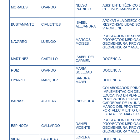
NELSO
ASISTENTE TÉCNICO 
MORALES
OVANDO
PATRICIO
CULTIVOS MARINOS BA
APOYAR A LA DIRECCI
ISABEL
BUSTAMANTE
CIFUENTES
RESPONSABILIDAD SO
ALEJANDRA
VIA ON LINE
PRESTACION DE SERV
MARCOS
PROYECTOS MEDIOAM
NAVARRO
LUENGO
MOISES
GEOMENSURA. PROYE
GEOMENSURA Y ANALI
ISABEL DEL
MARTINEZ
CASTILLO
DOCENCIA
CARMEN
MARIA
RUIZ
OVANDO
DOCENCIA
SOLEDAD
SANDRA
OYARZO
MARQUEZ
DOCENCIA
MABEL
COLABORADOR PRINCI
IMPLEMENTACIÓN DE
EDUCATIVO EN PLANE
RENOVACIÓN CURRIC
BARASSI
AGUILAR
INES EDITA
CARRERAS DE LA UNIV
MARCO DEL PROYEC
FORTALECIMIENTO U
ESTATALES". MAG 1999.
PRESTACION DE SERV
DANIEL
PROYECTOS MEDIOAM
ESPINOZA
GALLARDO
VICENTE
GEOMENSURA. PROYE
GEOMENSURA Y ANALI
LORENA
VIDAL
BASTIDAS
DOCENCIA