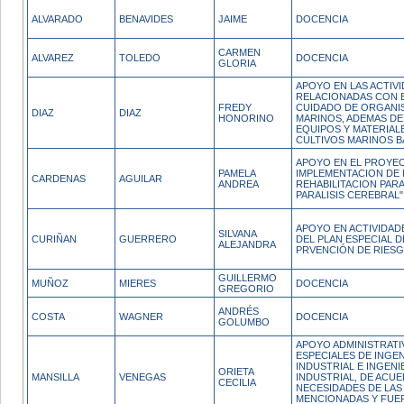
ALVARADO
BENAVIDES
JAIME
DOCENCIA
CARMEN
ALVAREZ
TOLEDO
DOCENCIA
GLORIA
APOYO EN LAS ACTIV
RELACIONADAS CON 
FREDY
CUIDADO DE ORGANI
DIAZ
DIAZ
HONORINO
MARINOS, ADEMAS DE
EQUIPOS Y MATERIAL
CULTIVOS MARINOS BA
APOYO EN EL PROYE
PAMELA
IMPLEMENTACION DE
CARDENAS
AGUILAR
ANDREA
REHABILITACION PAR
PARALISIS CEREBRAL".
APOYO EN ACTIVIDAD
SILVANA
CURIÑAN
GUERRERO
DEL PLAN ESPECIAL D
ALEJANDRA
PRVENCIÓN DE RIES
GUILLERMO
MUÑOZ
MIERES
DOCENCIA
GREGORIO
ANDRÉS
COSTA
WAGNER
DOCENCIA
GOLUMBO
APOYO ADMINISTRATI
ESPECIALES DE INGENI
INDUSTRIAL E INGENI
ORIETA
MANSILLA
VENEGAS
INDUSTRIAL, DE ACUE
CECILIA
NECESIDADES DE LA
MENCIONADAS Y FUER