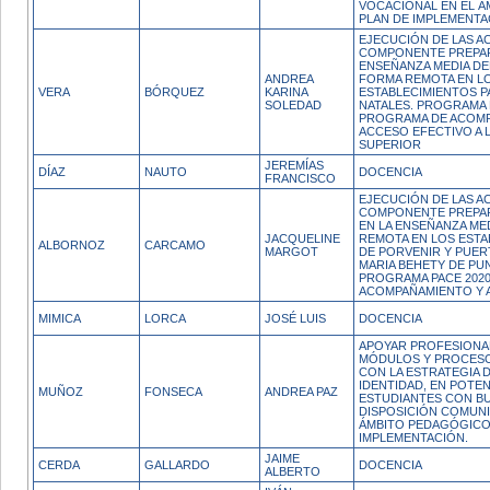
VOCACIONAL EN EL Á
PLAN DE IMPLEMENTA
EJECUCIÓN DE LAS A
COMPONENTE PREPAR
ENSEÑANZA MEDIA DE
ANDREA
FORMA REMOTA EN L
VERA
BÓRQUEZ
KARINA
ESTABLECIMIENTOS P
SOLEDAD
NATALES. PROGRAMA P
PROGRAMA DE ACOMP
ACCESO EFECTIVO A 
SUPERIOR
JEREMÍAS
DÍAZ
NAUTO
DOCENCIA
FRANCISCO
EJECUCIÓN DE LAS A
COMPONENTE PREPARA
EN LA ENSEÑANZA ME
JACQUELINE
REMOTA EN LOS ESTA
ALBORNOZ
CARCAMO
MARGOT
DE PORVENIR Y PUER
MARIA BEHETY DE PU
PROGRAMA PACE 2020
ACOMPAÑAMIENTO Y 
MIMICA
LORCA
JOSÉ LUIS
DOCENCIA
APOYAR PROFESIONA
MÓDULOS Y PROCES
CON LA ESTRATEGIA 
IDENTIDAD, EN POTE
MUÑOZ
FONSECA
ANDREA PAZ
ESTUDIANTES CON B
DISPOSICIÓN COMUNI
ÁMBITO PEDAGÓGICO 
IMPLEMENTACIÓN.
JAIME
CERDA
GALLARDO
DOCENCIA
ALBERTO