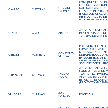
COMPONENTE PREPAR
ENSEÑANZA MEDIA DE
OLIVIA DEL
MATEMÁTICAS DE FO
OYARZO
CISTERNA
CARMEN
ESTABLECIMIENTOS P
(LICEO LUIS CRUZ MA
MISTRAL) Y LICEO DE
PROGRAMA PACE 2020
APOYO AUDIOVISUAL 
CLARK
CLARK
ARTURO
IMPLEMENTACION DE
TURISMO DE MAMIFE
POTENCIAR LA LINEA
HUMANO MEDIANTE EL
REALIZACION DE EXP
CONSTANZA
CERONI
MOMBERG
LINEA DE BIOLOGIA 
VERENA
EN LA GESTION DE L
GENERADA EN EL LA
SECUENCIACION. PR
APOYO MODALIDAD VI
CONSEJERÍA SALUD M
PAULINA
TEATRO TESTIMONIAL
CARRASCO
ASTROZA
ROCÍO
ASUNTOS ESTUDIANTI
ESTUDIANTES COMUNI
(PROYECTO MAG1999)
JOSE
VILLEGAS
MILLANAO
DOCENCIA
NARCISO
PAULINA
DICTAR CLASES DE F