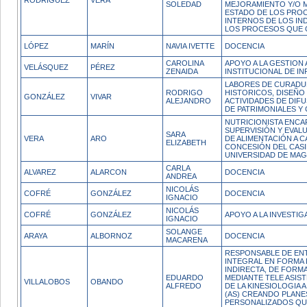
RODRÍGUEZ
VERA
SOLEDAD
MEJORAMIENTO Y/O 
ESTADO DE LOS PRO
INTERNOS DE LOS IND
LOS PROCESOS QUE
LÓPEZ
MARÍN
NAVIA IVETTE
DOCENCIA
CAROLINA
APOYO A LA GESTION 
VELÁSQUEZ
PÉREZ
ZENAIDA
INSTITUCIONAL DE I
LABORES DE CURADUR
RODRIGO
HISTORICOS, DISEÑO
GONZÁLEZ
VIVAR
ALEJANDRO
ACTIVIDADES DE DIF
DE PATRIMONIALES Y
NUTRICIONISTA ENCA
SUPERVISIÓN Y EVAL
SARA
VERA
ARO
DE ALIMENTACIÓN A 
ELIZABETH
CONCESIÓN DEL CASI
UNIVERSIDAD DE MAG
CARLA
ALVAREZ
ALARCON
DOCENCIA
ANDREA
NICOLÁS
COFRÉ
GONZÁLEZ
DOCENCIA
IGNACIO
NICOLÁS
COFRÉ
GONZÁLEZ
APOYO A LA INVESTIG
IGNACIO
SOLANGE
ARAYA
ALBORNOZ
DOCENCIA
MACARENA
RESPONSABLE DE EN
INTEGRAL EN FORMA 
INDIRECTA, DE FORM
EDUARDO
MEDIANTE TELE ASIST
VILLALOBOS
OBANDO
ALFREDO
DE LA KINESIOLOGIA A
(AS) CREANDO PLANE
PERSONALIZADOS QU