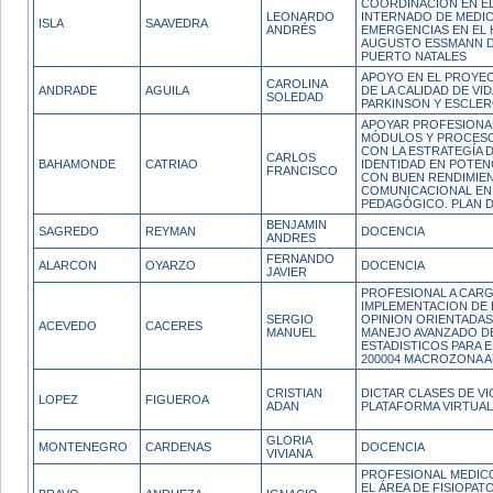
COORDINACIÓN EN EL
LEONARDO
INTERNADO DE MEDIC
ISLA
SAAVEDRA
ANDRÉS
EMERGENCIAS EN EL 
AUGUSTO ESSMANN D
PUERTO NATALES
APOYO EN EL PROYE
CAROLINA
ANDRADE
AGUILA
DE LA CALIDAD DE VI
SOLEDAD
PARKINSON Y ESCLERO
APOYAR PROFESIONA
MÓDULOS Y PROCES
CON LA ESTRATEGÍA 
CARLOS
BAHAMONDE
CATRIAO
IDENTIDAD EN POTEN
FRANCISCO
CON BUEN RENDIMIEN
COMUNICACIONAL EN 
PEDAGÓGICO. PLAN D
BENJAMIN
SAGREDO
REYMAN
DOCENCIA
ANDRES
FERNANDO
ALARCON
OYARZO
DOCENCIA
JAVIER
PROFESIONAL A CARG
IMPLEMENTACION DE
SERGIO
OPINION ORIENTADAS 
ACEVEDO
CACERES
MANUEL
MANEJO AVANZADO 
ESTADISTICOS PARA
200004 MACROZONA A
CRISTIAN
DICTAR CLASES DE V
LOPEZ
FIGUEROA
ADAN
PLATAFORMA VIRTUAL
GLORIA
MONTENEGRO
CARDENAS
DOCENCIA
VIVIANA
PROFESIONAL MEDIC
EL ÁREA DE FISIOPAT