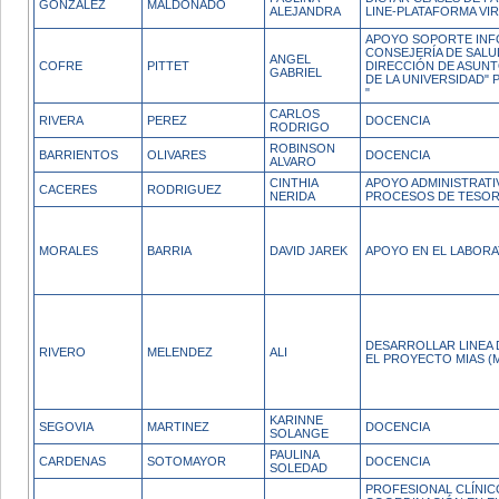
GONZALEZ
MALDONADO
ALEJANDRA
LINE-PLATAFORMA VI
APOYO SOPORTE INF
CONSEJERÍA DE SALU
ANGEL
COFRE
PITTET
DIRECCIÓN DE ASUNT
GABRIEL
DE LA UNIVERSIDAD"
"
CARLOS
RIVERA
PEREZ
DOCENCIA
RODRIGO
ROBINSON
BARRIENTOS
OLIVARES
DOCENCIA
ALVARO
CINTHIA
APOYO ADMINISTRATI
CACERES
RODRIGUEZ
NERIDA
PROCESOS DE TESOR
MORALES
BARRIA
DAVID JAREK
APOYO EN EL LABOR
DESARROLLAR LINEA 
RIVERO
MELENDEZ
ALI
EL PROYECTO MIAS (
KARINNE
SEGOVIA
MARTINEZ
DOCENCIA
SOLANGE
PAULINA
CARDENAS
SOTOMAYOR
DOCENCIA
SOLEDAD
PROFESIONAL CLÍNIC