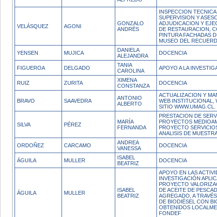
INSPECCION TECNICA
SUPERVISION Y ASES
GONZALO
ADJUDICACION Y EJ
VELÁSQUEZ
AGONI
ANDRÉS
DE RESTAURACION, 
PINTURA FACHADAS D
MUSEO DEL RECUERD
DANIELA
YENSEN
MUJICA
DOCENCIA
ALEJANDRA
TANIA
FIGUEROA
DELGADO
APOYO A LA INVESTIG
CAROLINA
XIMENA
RUIZ
ZURITA
DOCENCIA
CONSTANZA
ACTUALIZACION Y MA
ANTONIO
BRAVO
SAAVEDRA
WEB INSTITUCIONAL,
ALBERTO
SITIO WWW.UMAG.CL.
PRESTACION DE SERV
MARÍA
PROYECTOS MEDIOAM
SILVA
PÉREZ
FERNANDA
PROYECTO SERVICIO
ANALISIS DE MUESTRA
ANDREA
ORDOÑEZ
CARCAMO
DOCENCIA
VANESSA
ISABEL
ÁGUILA
MULLER
DOCENCIA
BEATRIZ
APOYO EN LAS ACTIV
INVESTIGACIÓN APLIC
PROYECTO VALORIZA
ISABEL
DE ACEITE DE PESCA
ÁGUILA
MULLER
BEATRIZ
AGREGADO, A TRAVÉS
DE BIODIÉSEL CON B
OBTENIDOS LOCALMENT
FONDEF