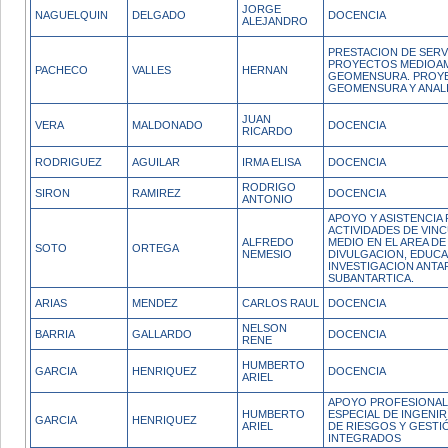
JORGE
NAGUELQUIN
DELGADO
DOCENCIA
ALEJANDRO
PRESTACION DE SERV
PROYECTOS MEDIOAM
PACHECO
VALLES
HERNAN
GEOMENSURA. PROYE
GEOMENSURA Y ANALI
JUAN
VERA
MALDONADO
DOCENCIA
RICARDO
RODRIGUEZ
AGUILAR
IRMA ELISA
DOCENCIA
RODRIGO
SIRON
RAMIREZ
DOCENCIA
ANTONIO
APOYO Y ASISTENCIA
ACTIVIDADES DE VIN
ALFREDO
MEDIO EN EL AREA DE 
SOTO
ORTEGA
NEMESIO
DIVULGACION, EDUCA
INVESTIGACION ANTA
SUBANTARTICA.
ARIAS
MENDEZ
CARLOS RAUL
DOCENCIA
NELSON
BARRIA
GALLARDO
DOCENCIA
RENE
HUMBERTO
GARCIA
HENRIQUEZ
DOCENCIA
ARIEL
APOYO PROFESIONAL 
HUMBERTO
ESPECIAL DE INGENIR
GARCIA
HENRIQUEZ
ARIEL
DE RIESGOS Y GESTI
INTEGRADOS