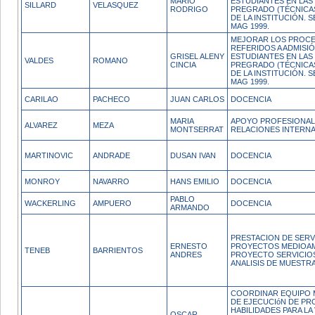
MARIO
ESTUDIANTES EN LAS
SILLARD
VELASQUEZ
RODRIGO
PREGRADO (TÉCNICA
DE LA INSTITUCIÓN.
MAG 1999.
MEJORAR LOS PROCE
REFERIDOS A ADMISI
GRISEL ALENY
ESTUDIANTES EN LAS
VALDES
ROMANO
CINCIA
PREGRADO (TÉCNICA
DE LA INSTITUCIÓN.
MAG 1999.
CARILAO
PACHECO
JUAN CARLOS
DOCENCIA
MARIA
APOYO PROFESIONAL 
ALVAREZ
MEZA
MONTSERRAT
RELACIONES INTERNA
MARTINOVIC
ANDRADE
DUSAN IVAN
DOCENCIA
MONROY
NAVARRO
HANS EMILIO
DOCENCIA
PABLO
WACKERLING
AMPUERO
DOCENCIA
ARMANDO
PRESTACION DE SERV
ERNESTO
PROYECTOS MEDIOAM
TENEB
BARRIENTOS
ANDRES
PROYECTO SERVICIO
ANALISIS DE MUESTRA
COORDINAR EQUIPO M
DE EJECUCIóN DE P
HABILIDADES PARA LA 
OSCAR