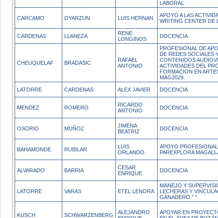
LABORAL
APOYO A LAS ACTIVID
CARCAMO
OYARZUN
LUIS HERNAN
WRITING CENTER DE 
RENE
CARDENAS
LLANEZA
DOCENCIA
LONGINOS
PROFESIONAL DE APO
DE REDES SOCIALES Y
RAFAEL
CONTENIDOS AUDIOV
CHEUQUELAF
BRADASIC
ANTONIO
ACTIVIDADES DEL PR
FORMACION EN ARTE
MAG2029.
LATORRE
CARDENAS
ALEX JAVIER
DOCENCIA
RICARDO
MENDEZ
ROMERO
DOCENCIA
ANTONIO
JIMENA
OSORIO
MUÑOZ
DOCENCIA
BEATRIZ
LUIS
APOYO PROFESIONA
BAHAMONDE
RUBILAR
ORLANDO
PAREXPLORA MAGALL
CESAR
ALVARADO
BARRIA
DOCENCIA
ENRIQUE
MANEJO Y SUPERVISI
LATORRE
VARAS
ETEL LENORA
LECHERAS Y VINCUL
GANADERO." "
ALEJANDRO
APOYAR EN PROYECTO
KUSCH
SCHWARZENBERG