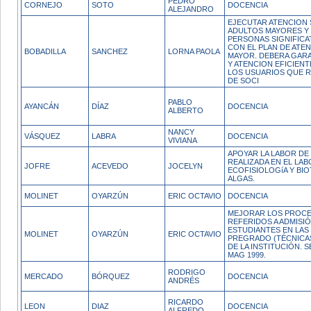
PEDRO
CORNEJO
SOTO
DOCENCIA
ALEJANDRO
EJECUTAR ATENCION 
ADULTOS MAYORES Y 
PERSONAS SIGNIFICA
CON EL PLAN DE ATE
BOBADILLA
SANCHEZ
LORNA PAOLA
MAYOR. DEBERA GARA
Y ATENCION EFICIEN
LOS USUARIOS QUE 
DE SOCI
PABLO
AYANCÁN
DÍAZ
DOCENCIA
ALBERTO
NANCY
VÁSQUEZ
LABRA
DOCENCIA
VIVIANA
APOYAR LA LABOR DE
REALIZADA EN EL LA
JOFRE
ACEVEDO
JOCELYN
ECOFISIOLOGíA Y BI
ALGAS.
MOLINET
OYARZÚN
ERIC OCTAVIO
DOCENCIA
MEJORAR LOS PROCE
REFERIDOS A ADMISI
ESTUDIANTES EN LAS
MOLINET
OYARZÚN
ERIC OCTAVIO
PREGRADO (TÉCNICA
DE LA INSTITUCIÓN.
MAG 1999.
RODRIGO
MERCADO
BÓRQUEZ
DOCENCIA
ANDRÉS
RICARDO
LEON
DIAZ
DOCENCIA
ALFREDO