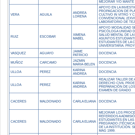
MEJORAR Y/O MANTE
APOYO EN LA INVEST
PROPAGACION DE PL
ANDREA
VERA
AGUILA
CULTIVO IN VITRO Y 
LORENA
CONVENCIONAL (EXVI
LABORATORIO DE TEJ
APOYO MODALIDAD SE
PSICÓLOGA UNIDAD D
XIMENA
SALUD MENTAL DE LA
RUIZ
ESCOBAR
MABEL
ASUNTOS ESTUDIANTI
ESTUDIANTES DE LA 
UNIVERSITARIA. PROY
JAIME
VASQUEZ
AGUAYO
DOCENCIA
PATRICIO
JAZMIN
MUÑOZ
CARCAMO
DOCENCIA
MARIA-BELEN
KARINA
ULLOA
PEREZ
DOCENCIA
ANDREA
REALIZAR TALLER DE
KARINA
DERECHO CIVIL PROE
ULLOA
PEREZ
ANDREA
PREPARACIÓN DE LOS
EXAMEN DE GRADO
CACERES
MALDONADO
CARLA ELIANA
DOCENCIA
MEJORAR LOS PROCE
REFERIDOS A ADMISI
ESTUDIANTES EN LAS
CACERES
MALDONADO
CARLA ELIANA
PREGRADO (TÉCNICA
DE LA INSTITUCIÓN.
MAG 1999.