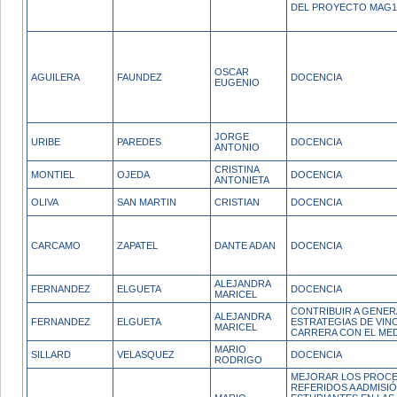
DEL PROYECTO MAG1
OSCAR
AGUILERA
FAUNDEZ
DOCENCIA
EUGENIO
JORGE
URIBE
PAREDES
DOCENCIA
ANTONIO
CRISTINA
MONTIEL
OJEDA
DOCENCIA
ANTONIETA
OLIVA
SAN MARTIN
CRISTIAN
DOCENCIA
CARCAMO
ZAPATEL
DANTE ADAN
DOCENCIA
ALEJANDRA
FERNANDEZ
ELGUETA
DOCENCIA
MARICEL
CONTRIBUIR A GENER
ALEJANDRA
FERNANDEZ
ELGUETA
ESTRATEGIAS DE VIN
MARICEL
CARRERA CON EL MED
MARIO
SILLARD
VELASQUEZ
DOCENCIA
RODRIGO
MEJORAR LOS PROCE
REFERIDOS A ADMISI