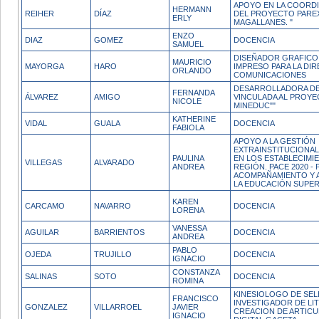
APOYO EN LA COORDI
HERMANN
REIHER
DÍAZ
DEL PROYECTO PARE
ERLY
MAGALLANES. "
ENZO
DIAZ
GOMEZ
DOCENCIA
SAMUEL
DISEÑADOR GRAFICO,
MAURICIO
MAYORGA
HARO
IMPRESO PARA LA DI
ORLANDO
COMUNICACIONES
DESARROLLADORA D
FERNANDA
ÁLVAREZ
AMIGO
VINCULADA AL PROYE
NICOLE
MINEDUC""
KATHERINE
VIDAL
GUALA
DOCENCIA
FABIOLA
APOYO A LA GESTIÓN
EXTRAINSTITUCIONA
PAULINA
EN LOS ESTABLECIMI
VILLEGAS
ALVARADO
ANDREA
REGIÓN. PACE 2020 
ACOMPAÑAMIENTO Y 
LA EDUCACIÓN SUPE
KAREN
CARCAMO
NAVARRO
DOCENCIA
LORENA
VANESSA
AGUILAR
BARRIENTOS
DOCENCIA
ANDREA
PABLO
OJEDA
TRUJILLO
DOCENCIA
IGNACIO
CONSTANZA
SALINAS
SOTO
DOCENCIA
ROMINA
KINESIOLOGO DE SEL
FRANCISCO
INVESTIGADOR DE LI
GONZALEZ
VILLARROEL
JAVIER
CREACION DE ARTICU
IGNACIO