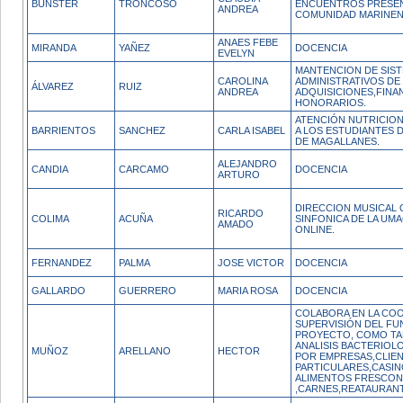
BUNSTER
TRONCOSO
ENCUENTROS PRESEN
ANDREA
COMUNIDAD MARINENS
ANAES FEBE
MIRANDA
YAÑEZ
DOCENCIA
EVELYN
MANTENCION DE SIS
CAROLINA
ADMINISTRATIVOS D
ÁLVAREZ
RUIZ
ANDREA
ADQUISICIONES,FINA
HONORARIOS.
ATENCIÓN NUTRICION
BARRIENTOS
SANCHEZ
CARLA ISABEL
A LOS ESTUDIANTES D
DE MAGALLANES.
ALEJANDRO
CANDIA
CARCAMO
DOCENCIA
ARTURO
DIRECCION MUSICAL
RICARDO
COLIMA
ACUÑA
SINFONICA DE LA UM
AMADO
ONLINE.
FERNANDEZ
PALMA
JOSE VICTOR
DOCENCIA
GALLARDO
GUERRERO
MARIA ROSA
DOCENCIA
COLABORA EN LA CO
SUPERVISIÓN DEL FU
PROYECTO, COMO TA
ANALISIS BACTERIOL
MUÑOZ
ARELLANO
HECTOR
POR EMPRESAS,CLIE
PARTICULARES,CASIN
ALIMENTOS FRESCO
,CARNES,REATAURA