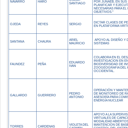
NAVARRO
HARO
POR JUNAEB, EN SUS
SANTIAGO
PLANIFICAR Y EJECU
NECESARIAS PARA EL
OBJETIVOS."
DICTAR CLASES DE PE
OJEDA
REYES
SERGIO
EN PLATAFORMA VIRT
ARIEL
APOYO AL DISEÑO Y
SANTANA
CHAURA
MAURICIO
SISTEMAS
COLABORA EN EL DE
INVESTIGACION EN E
EDUARDO
FAUNDEZ
PEÑA
BIODIVERSIDAD DE I
IVAN
ZOOGEOGRAFIA DEL 
OCCIDENTAL.
OPERACIÓN Y MANTE
PEDRO
DE MONITOREO DE R
GALLARDO
GUERRERO
ANTONIO
ASESORÍA PARA COMI
ENERGÍA NUCLEAR
APOYO A LA SUPERVI
VIRTUALES DE CAPAC
MODALIDAD ABIERTO
VIOLETA DEL
MANTENCION DE BASE
TORRES
CARDENAS