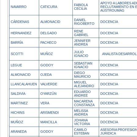
APOYO A LABORES AD
FABIOLA
NAVARRO
CATICURA
RECLUTAMIENTO EN 
CECILIA
AUSTROUMAG
DANIEL
CÁRDENAS
ALMONACID
DOCENCIA
RIGOBERTO
RENE
HERNANDEZ
DELGADO
DOCENCIA
GABRIEL
JENNIFER
BARRÍA
PACHECO
DOCENCIA
ANDREA
JULIO
SCOTTI
MUÑOZ
ANALISTA DESARROL
IGNACIO
SEBASTIAN
LEGUE
GODOY
DOCENCIA
IGNACIO
DIEGO
ALMONACID
OJEDA
DOCENCIA
MAURICIO
MIGUEL
LLANCALAHUEN
VALVERDE
DOCENCIA
ALEJANDRO
EDUARDO
SALDIVIA
OYARZÚN
DOCENCIA
ANDREE
MACARENA
MARTINEZ
VERA
DOCENCIA
CONSTANZA
MELISSA
HICHINS
ARISMENDI
DOCENCIA
ANDREA
JOHANA
MUÑOZ
MANCILLA
DOCENCIA
VICTORIA
CAMILO
ASESORIA PROFESIONA
ARANEDA
GODOY
ESTEBAN
JURIDICA