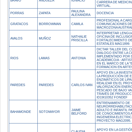
BRAVO
ANDUEZA
IGNACIO
CARRERA DE MEDICIN
VIRTUAL.
PAULINA
PORRAS
ZAPATA
DOCENCIA
ALEXANDRA
PROFESIONAL A CARG
GRATACOS
BORROWMAN
CAMILA
COMUNICACIONES D
MACROZONA AUSTRAL
INTERPRETAR LENGUA
NATHALIE
OFICINA DE INCLUSI
AVALOS
MUÑOZ
PRISCILLA
FORTALECIMIENTO DE
ESTATALES MAG1899.
DICTAR TALLER DEL C
DIALOGO ENTRE LA CIE
IMPLEMENTADO POR 
RIOS
LAMAS
ANTONIA
ACADEMICO/A - ARTI
EN EL MARCO DE LA "
FORMACION EN ARTES
APOYO EN LA INVESTI
LA PRODUCCIÓN DE 
ENZIMÁTICOS DE LIPAS
REALIZAR EN EL PRO
PAREDES
PAREDES
CARLOS IVAN
VALORIZACIÓN ENERG
PESCADO DE BAJO V
TRAVÉS DE PRODUCCI
ID19I10352 FONDEF
ENTRENAMIENTO DE
NEURORREHABILITACI
JAIME
ADULTO E INFANTIL 
BAHAMONDE
SOTOMAYOR
BELFORD
DE CONOCIMIENTOS A
INGENIERIA ELECTRIC
PROYECTO MAG2095.
APOYO EN LA GESTIÓ
CLAUDIA