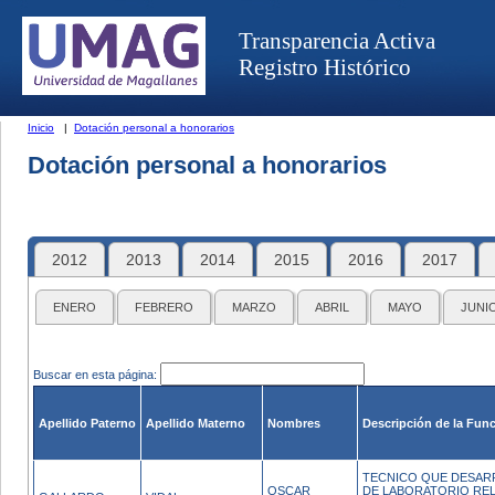
Transparencia Activa
Registro Histórico
Inicio
|
Dotación personal a honorarios
Dotación personal a honorarios
2012
2013
2014
2015
2016
2017
ENERO
FEBRERO
MARZO
ABRIL
MAYO
JUNI
Buscar en esta página:
Apellido Paterno
Apellido Materno
Nombres
Descripción de la Fun
TECNICO QUE DESAR
OSCAR
DE LABORATORIO REL