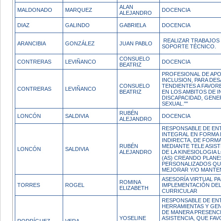
ALAN
MALDONADO
MARQUEZ
DOCENCIA
ALEJANDRO
DIAZ
GALINDO
GABRIELA
DOCENCIA
REALIZAR TRABAJOS 
ARANCIBIA
GONZÁLEZ
JUAN PABLO
SOPORTE TÉCNICO.
CONSUELO
CONTRERAS
LEVIÑANCO
DOCENCIA
BEATRIZ
PROFESIONAL DE APO
INCLUSION, PARA DE
CONSUELO
TENDIENTES A FAVOR
CONTRERAS
LEVIÑANCO
BEATRIZ
EN LOS AMBITOS DE 
DISCAPACIDAD, GENE
SEXUAL.""
RUBÉN
LONCÓN
SALDIVIA
DOCENCIA
ALEJANDRO
RESPONSABLE DE EN
INTEGRAL EN FORMA 
INDIRECTA, DE FORM
RUBÉN
MEDIANTE TELE ASIST
LONCÓN
SALDIVIA
ALEJANDRO
DE LA KINESIOLOGIA 
(AS) CREANDO PLANE
PERSONALIZADOS QU
MEJORAR Y/O MANTE
ASESORÍA VIRTUAL PA
ROMINA
TORRES
ROGEL
IMPLEMENTACIÓN DEL
ELIZABETH
CURRICULAR
RESPONSABLE DE EN
HERRAMIENTAS Y GEN
DE MANERA PRESENCI
YOSELINE
ASISTENCIA, QUE FA