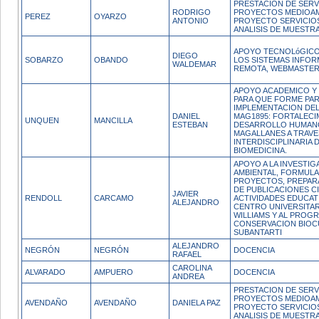
PRESTACION DE SERV
RODRIGO
PROYECTOS MEDIOAM
PEREZ
OYARZO
ANTONIO
PROYECTO SERVICIO
ANALISIS DE MUESTRA
APOYO TECNOLóGICO
DIEGO
SOBARZO
OBANDO
LOS SISTEMAS INFOR
WALDEMAR
REMOTA, WEBMASTER 
APOYO ACADEMICO Y 
PARA QUE FORME PAR
IMPLEMENTACION DE
DANIEL
MAG1895: FORTALECI
UNQUEN
MANCILLA
ESTEBAN
DESARROLLO HUMANO
MAGALLANES A TRAVE
INTERDISCIPLINARIA D
BIOMEDICINA.
APOYO A LA INVESTI
AMBIENTAL, FORMULA
PROYECTOS, PREPAR
DE PUBLICACIONES CI
JAVIER
RENDOLL
CARCAMO
ACTIVIDADES EDUCAT
ALEJANDRO
CENTRO UNIVERSITA
WILLIAMS Y AL PROG
CONSERVACION BIOC
SUBANTARTI
ALEJANDRO
NEGRÓN
NEGRÓN
DOCENCIA
RAFAEL
CAROLINA
ALVARADO
AMPUERO
DOCENCIA
ANDREA
PRESTACION DE SERV
PROYECTOS MEDIOAM
AVENDAÑO
AVENDAÑO
DANIELA PAZ
PROYECTO SERVICIO
ANALISIS DE MUESTRA