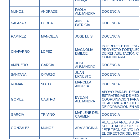
ENRIQUE
EN EL ÁREA DE BOTÁ
PAOLA
MUNOZ
ANDRADE
DOCENCIA
ALEJANDRA
ANGELA
SALAZAR
LORCA
DOCENCIA
PATRICIA
RAMIREZ
MANCILLA
JOSE LUIS
DOCENCIA
INTERPRETE EN LENG
MAGNOLIA
PROYECTO FORTALEC
CHAPARRO
LOPEZ
EMILCE
DE REHABILITACIÓN 
COMUNITARIA
JOSÉ
AMPUERO
GARCÍA
DOCENCIA
ALEJANDRO
JUAN
SANTANA
OYARZO
DOCENCIA
ERNESTO
MARCELA
ROMAN
SOTO
DOCENCIA
ANDREA
APOYO PARA EL DES
ESTRATEGIAS DE MED
EVELYN
GOMEZ
CASTRO
COORDINACION PARA 
ALEJANDRA
DE ACTIVIDADES DEL
DE FORMACION EN AR
MARLENE DEL
GARCIA
TRIVINO
DOCENCIA
CARMEN
REALIZAR ANALISIS 
SOLICITADOS POR LO
GONZÁLEZ
MUÑOZ
ADA VIRGINIA
JEFE TECNICO Y/O L
EL DIRECTOR DEL P