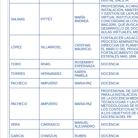
DIGITAL GACETA
PROFESIONAL A CARG
INSTALACION, MANTE
Y GESTION DE LA PL
MARÍA
VIRTUAL INSTITUCION
SALINAS
PITTET
ANDREA
CONCORDANCIA CON
MAG2095, QUE BUSCA 
DESARROLLO DE DOC
AULAS VIRTUALES, M
FORTALECER LAS ACC
PROCESO ADMINISTRA
CRISTIAN
DIRECCIóN DE PLANIFI
LÓPEZ
VILLARROEL
MAURICIO
EL MARCO DEL PROG
FORTALECIMIENTO DE
ESTATALES MAG 1899.
ROSEMARY
TORO
RIVAS
DOCENCIA
ESPERANZA
KAREN
TORRES
HERNANDEZ
DOCENCIA
PAMELA
PACHECO
AMPUERO
MARIA PAZ
DOCENCIA
PROFESIONAL DE GES
PARA LA INSTALACIO
DE LA DOCENCIA MED
TECNOLOGIAS Y LA UT
PACHECO
AMPUERO
MARIA PAZ
METODOLOGIAS DE E
LOS CONTEXTOS ACT
A LOS OBJETIVOS DE L
DOCENCIA DEL PR
MANUEL
VERA
CARRASCO
DOCENCIA
ALEJANDRO
GARCIA
OYARZUN
RUBEN
DOCENCIA