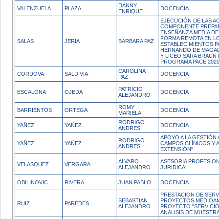
DANNY
VALENZUELA
PLAZA
DOCENCIA
ENRIQUE
EJECUCIÓN DE LAS A
COMPONENTE PREPAR
ENSEÑANZA MEDIA DE
FORMA REMOTA EN L
SALAS
JERIA
BARBARA PAZ
ESTABLECIMIENTOS P
HERNANDO DE MAGAL
Y LICEO SARA BRAUN 
PROGRAMA PACE 202
CAROLINA
CORDOVA
SALDIVIA
DOCENCIA
PAZ
PATRICIO
ESCALONA
OJEDA
DOCENCIA
ALEJANDRO
ROMY
BARRIENTOS
ORTEGA
DOCENCIA
MARIELA
RODRIGO
YAÑEZ
YAÑEZ
DOCENCIA
ANDRES
APOYO A LA GESTIÓN 
RODRIGO
YAÑEZ
YAÑEZ
CAMPOS CLÍNICOS Y 
ANDRES
EXTENSIÓN"
ALVARO
ASESORIA PROFESIONA
VELASQUEZ
VERGARA
ALEJANDRO
JURIDICA
OBILINOVIC
RIVERA
JUAN PABLO
DOCENCIA
PRESTACION DE SERV
SEBASTIAN
PROYECTOS MEDIOAM
RUIZ
PAREDES
ALEJANDRO
PROYECTO "SERVICI
ANALISIS DE MUESTRA