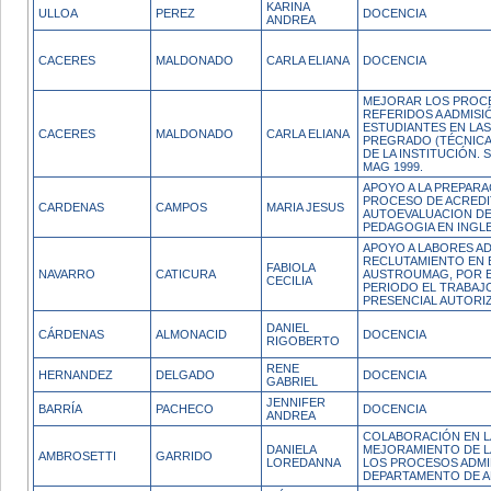
KARINA
ULLOA
PEREZ
DOCENCIA
ANDREA
CACERES
MALDONADO
CARLA ELIANA
DOCENCIA
MEJORAR LOS PROC
REFERIDOS A ADMISI
ESTUDIANTES EN LA
CACERES
MALDONADO
CARLA ELIANA
PREGRADO (TÉCNICA
DE LA INSTITUCIÓN.
MAG 1999.
APOYO A LA PREPARA
PROCESO DE ACREDI
CARDENAS
CAMPOS
MARIA JESUS
AUTOEVALUACION DE
PEDAGOGIA EN INGLE
APOYO A LABORES AD
RECLUTAMIENTO EN 
FABIOLA
NAVARRO
CATICURA
AUSTROUMAG, POR 
CECILIA
PERIODO EL TRABAJ
PRESENCIAL AUTORI
DANIEL
CÁRDENAS
ALMONACID
DOCENCIA
RIGOBERTO
RENE
HERNANDEZ
DELGADO
DOCENCIA
GABRIEL
JENNIFER
BARRÍA
PACHECO
DOCENCIA
ANDREA
COLABORACIÓN EN L
DANIELA
MEJORAMIENTO DE L
AMBROSETTI
GARRIDO
LOREDANNA
LOS PROCESOS ADMI
DEPARTAMENTO DE A