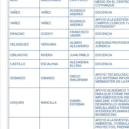
ADIO
MALDONADO
ERIK FREDY
MEDIO EN EL CENTRO
COYHAIQUE.
RODRIGO
YAÑEZ
YAÑEZ
DOCENCIA
ANDRES
APOYO A LA GESTIÓN
RODRIGO
YAÑEZ
YAÑEZ
CAMPOS CLÍNICOS Y 
ANDRES
EXTENSIÓN""
FRANCISCO
DRAGNIC
GODOY
DOCENCIA
JAVIER
ALVARO
ASESORIA PROFESION
VELASQUEZ
VERGARA
ALEJANDRO
JURIDICA
OBILINOVIC
RIVERA
JUAN PABLO
DOCENCIA
ALEJANDRA
CASTILLO
ESCALONA
DOCENCIA
ELCIRA
APOYO TECNOLOGIC
DIEGO
SOBARZO
OBANDO
LOS SISTEMAS INFOR
WALDEMAR
WEBMASTER DE LA F
APOYO ACADEMICO Y
PARA QUE FORME PAR
IMPLEMENTACION D
DANIEL
MAG1895: FORTALEC
UNQUEN
MANCILLA
ESTEBAN
DESARROLLO HUMANO
MAGALLANES A TRAVE
INTERDISCIPLINARIA 
BIOMEDICINA.
APOYO A LA INVESTI
AMBIENTAL, FORMUL
PROYECTOS, PREPAR