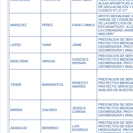
ALGAS ANTARTICAS 
DE DEGLACIACION Y 
CODIGO RT 27-17"
APOYO MODALIDAD V
UNIDAD DE CONSEJE
DE LA DIRECCIÓN DE
MARQUEZ
PEREZ
DAVID CAMILO
ESTUDIANTILES". A 
LA COMUNIDAD UNIV
MAG1999."
PRESTACION DE SERV
PROYECTOS MEDIOAM
LOPEZ
VIVAR
JAIME
GEOMENSURA. PROY
GEOMENSURA Y ANALI
PRESTACION DE SERV
GONZALO
PROYECTOS MEDIOAM
BASCUÑAN
VARGAS
HERNAN
GEOMENSURA. PROY
GEOMENSURA Y ANALI
PRESTACION DE SERV
ERNESTO
PROYECTOS MEDIOAM
TENEB
BARRIENTOS
ANDRES
PROYECTO SERVICI
ANALISIS DE MUESTR
PRESTACION DE SERV
JESSICA
PROYECTOS MEDIOAM
BARRIA
GALINDO
LORENA
GEOMENSURA. PROY
GEOMENSURA Y ANALI
PRESTACION DE SERV
LUIS
PROYECTOS DE GEO
ARANGUIZ
BERMEDO
RODRIGO
HIDROGRAFIA. PROY