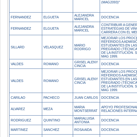
(MAG2093)"
ALEJANDRA
FERNANDEZ
ELGUETA
DOCENCIA
MARICEL
CONTRIBUIR A GENE
ALEJANDRA
FERNANDEZ
ELGUETA
ESTRATEGIAS DE VIN
MARICEL
CARRERA CON EL MED
MEJORAR LOS PROC
REFERIDOS A ADMISI
MARIO
ESTUDIANTES EN LA
SILLARD
VELASQUEZ
RODRIGO
PREGRADO (TÉCNICA
DE LA INSTITUCIÓN.
MAG 1999.
GRISEL ALENY
VALDES
ROMANO
DOCENCIA
CINCIA
MEJORAR LOS PROC
REFERIDOS A ADMISI
GRISEL ALENY
ESTUDIANTES EN LA
VALDES
ROMANO
CINCIA
PREGRADO (TÉCNICA
DE LA INSTITUCIÓN.
MAG 1999.
CARILAO
PACHECO
JUAN CARLOS
DOCENCIA
MARIA
APOYO PROFESIONAL 
ALVAREZ
MEZA
MONTSERRAT
RELACIONES INTERN
MARIALUISA
RODRIGUEZ
QUINTINO
DOCENCIA
ANTONIA
MARTINEZ
SANCHEZ
ROSA AIDA
DOCENCIA