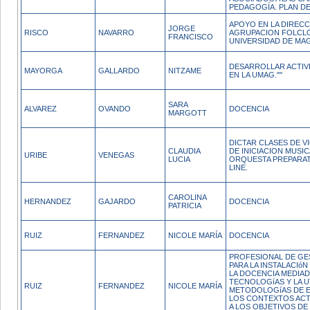
PEDAGOGÍA. PLAN DE
APOYO EN LA DIRECC
JORGE
RISCO
NAVARRO
AGRUPACION FOLCLO
FRANCISCO
UNIVERSIDAD DE MA
DESARROLLAR ACTIV
MAYORGA
GALLARDO
NITZAME
EN LA UMAG.""
SARA
ALVAREZ
OVANDO
DOCENCIA
MARGOTT
DICTAR CLASES DE VI
CLAUDIA
DE INICIACION MUSI
URIBE
VENEGAS
LUCIA
ORQUESTA PREPARAT
LINE.
CAROLINA
HERNANDEZ
GAJARDO
DOCENCIA
PATRICIA
RUIZ
FERNANDEZ
NICOLE MARÍA
DOCENCIA
PROFESIONAL DE GES
PARA LA INSTALACIó
LA DOCENCIA MEDIAD
TECNOLOGíAS Y LA U
RUIZ
FERNANDEZ
NICOLE MARÍA
METODOLOGíAS DE E
LOS CONTEXTOS ACT
A LOS OBJETIVOS DE 