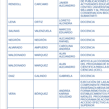
DE PUBLICACIONES C
JAVIER
RENDOLL
CARCAMO
ACTIVIDADES EDUCAT
ALEJANDRO
CENTRO UNIVERSITA
WILLIAMS Y AL PROG
CONSERVACION BIO
SUBANTARTI
LORETO
LEIVA
ORTIZ
DOCENCIA
ALONDRA
MARCOS
SALINAS
VALENZUELA
DOCENCIA
EDUARDO
ALEJANDRO
NEGRÓN
NEGRÓN
DOCENCIA
RAFAEL
CAROLINA
ALVARADO
AMPUERO
DOCENCIA
ANDREA
ALAN
MALDONADO
MARQUEZ
DOCENCIA
ALEJANDRO
APOYO A LA COORDI
ALAN
DEL PROGRAMA DE I
MALDONADO
MARQUEZ
ALEJANDRO
CIENTIFICA PARA LA
CIENCIAS (ICEC).
DIAZ
GALINDO
GABRIELA
DOCENCIA
EJECUCIÓN DE LAS A
COMPONENTE PREPA
ENSEÑANZA MEDIA DE
ANDREA
FORMA REMOTA EN L
VERA
BÓRQUEZ
KARINA
ESTABLECIMIENTOS 
SOLEDAD
NATALES. PROGRAMA 
PROGRAMA DE ACOM
ACCESO EFECTIVO A
SUPERIOR