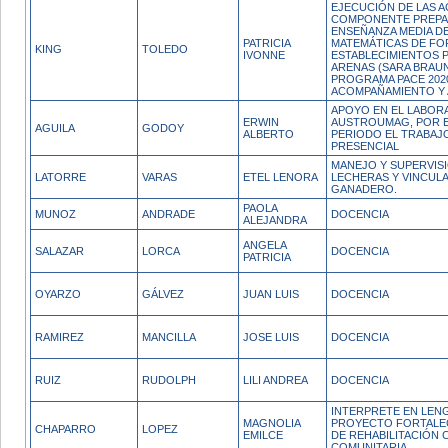
EJECUCIÓN DE LAS A
COMPONENTE PREPA
ENSEÑANZA MEDIA DE
PATRICIA
MATEMÁTICAS DE FO
KING
TOLEDO
IVONNE
ESTABLECIMIENTOS 
ARENAS (SARA BRAUN
PROGRAMA PACE 202
ACOMPAÑAMIENTO Y 
APOYO EN EL LABOR
ERWIN
AUSTROUMAG, POR 
AGUILA
GODOY
ALBERTO
PERIODO EL TRABAJ
PRESENCIAL
MANEJO Y SUPERVIS
LATORRE
VARAS
ETEL LENORA
LECHERAS Y VINCUL
GANADERO.
PAOLA
MUNOZ
ANDRADE
DOCENCIA
ALEJANDRA
ANGELA
SALAZAR
LORCA
DOCENCIA
PATRICIA
OYARZO
GÁLVEZ
JUAN LUIS
DOCENCIA
RAMIREZ
MANCILLA
JOSE LUIS
DOCENCIA
RUIZ
RUDOLPH
LILI ANDREA
DOCENCIA
INTERPRETE EN LEN
MAGNOLIA
PROYECTO FORTALEC
CHAPARRO
LOPEZ
EMILCE
DE REHABILITACIÓN 
COMUNITARIA