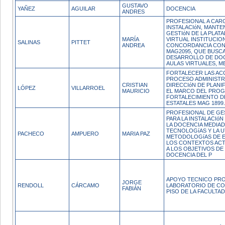
GUSTAVO
YAÑEZ
AGUILAR
DOCENCIA
ANDRES
PROFESIONAL A CAR
INSTALACIóN, MANTE
GESTIóN DE LA PLAT
MARÍA
VIRTUAL INSTITUCIO
SALINAS
PITTET
ANDREA
CONCORDANCIA CON
MAG2095, QUE BUSCA
DESARROLLO DE DOC
AULAS VIRTUALES, M
FORTALECER LAS AC
PROCESO ADMINISTR
CRISTIAN
DIRECCIóN DE PLANIF
LÓPEZ
VILLARROEL
MAURICIO
EL MARCO DEL PROG
FORTALECIMIENTO D
ESTATALES MAG 1899.
PROFESIONAL DE GES
PARA LA INSTALACIó
LA DOCENCIA MEDIAD
TECNOLOGíAS Y LA U
PACHECO
AMPUERO
MARIA PAZ
METODOLOGíAS DE E
LOS CONTEXTOS ACT
A LOS OBJETIVOS DE 
DOCENCIA DEL P
APOYO TECNICO PRO
JORGE
RENDOLL
CÁRCAMO
LABORATORIO DE CO
FABIÁN
PISO DE LA FACULTAD