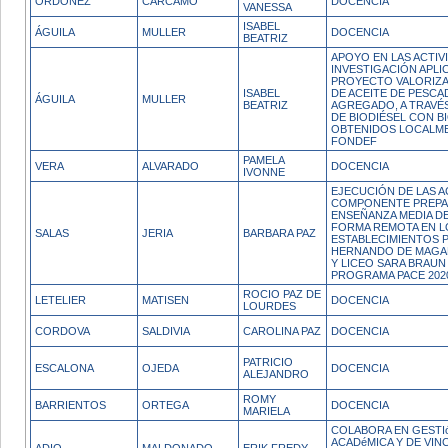
ORDOÑEZ
CARCAMO
DOCENCIA
VANESSA
ISABEL
ÁGUILA
MULLER
DOCENCIA
BEATRIZ
APOYO EN LAS ACTIV
INVESTIGACIÓN APLI
PROYECTO VALORIZA
ISABEL
DE ACEITE DE PESCA
ÁGUILA
MULLER
BEATRIZ
AGREGADO, A TRAVÉ
DE BIODIÉSEL CON B
OBTENIDOS LOCALMEN
FONDEF
PAMELA
VERA
ALVARADO
DOCENCIA
IVONNE
EJECUCIÓN DE LAS A
COMPONENTE PREPA
ENSEÑANZA MEDIA DE
FORMA REMOTA EN L
SALAS
JERIA
BARBARA PAZ
ESTABLECIMIENTOS P
HERNANDO DE MAGA
Y LICEO SARA BRAUN
PROGRAMA PACE 202
ROCIO PAZ DE
LETELIER
MATISEN
DOCENCIA
LOURDES
CORDOVA
SALDIVIA
CAROLINA PAZ
DOCENCIA
PATRICIO
ESCALONA
OJEDA
DOCENCIA
ALEJANDRO
ROMY
BARRIENTOS
ORTEGA
DOCENCIA
MARIELA
COLABORA EN GESTIó
ACADéMICA Y DE VIN