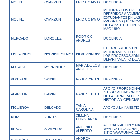
MOLINET
OYARZÚN
ERIC OCTAVIO
DOCENCIA
MEJORAR LOS PROC
REFERIDOS A ADMISI
ESTUDIANTES EN LA
MOLINET
OYARZÚN
ERIC OCTAVIO
PREGRADO (TÉCNICA
DE LA INSTITUCIÓN.
MAG 1999.
RODRIGO
MERCADO
BÓRQUEZ
DOCENCIA
ANDRÉS
COLABORACIÓN EN L
MEJORAMIENTO DE L
FERNANDEZ
HECHENLEITNER
PILAR ANDREA
LOS PROCESOS ADMI
DEPARTAMENTO DE A
MARIA DE LOS
FLORES
RODRIGUEZ
DOCENCIA
ANGELES
ALARCON
GAMIN
NANCY EDITH
DOCENCIA
APOYO PROFESIONAL
AUTOEVALUACION Y 
ALARCON
GAMIN
NANCY EDITH
DE LA CARRERA DE 
HISTORIA Y CIENCIAS
TANIA
FIGUEROA
DELGADO
APOYO A LA INVESTI
CAROLINA
XIMENA
RUIZ
ZURITA
DOCENCIA
CONSTANZA
ACTUALIZACION Y MA
ANTONIO
BRAVO
SAAVEDRA
WEB INSTITUCIONAL
ALBERTO
SITIO WWW.UMAG.CL.
ANDREA