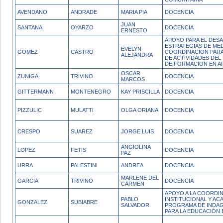
AVENDANO
ANDRADE
MARIA PIA
DOCENCIA
JUAN
SANTANA
OYARZO
DOCENCIA
ERNESTO
APOYO PARA EL DES
ESTRATEGIAS DE MED
EVELYN
GOMEZ
CASTRO
COORDINACION PARA
ALEJANDRA
DE ACTIVIDADES DE
DE FORMACION EN A
OSCAR
ZUNIGA
TRIVINO
DOCENCIA
MARCOS
GITTERMANN
MONTENEGRO
KAY PRISCILLA
DOCENCIA
PIZZULIC
MULATTI
OLGA ORIANA
DOCENCIA
CRESPO
SUAREZ
JORGE LUIS
DOCENCIA
ANGIOLINA
LOPEZ
FETIS
DOCENCIA
PAZ
URRA
PALESTINI
ANDREA
DOCENCIA
MARLENE DEL
GARCIA
TRIVINO
DOCENCIA
CARMEN
APOYO A LA COORDI
PABLO
INSTITUCIONAL Y AC
GONZALEZ
SUBIABRE
SALVADOR
PROGRAMA DE INDAG
PARA LA EDUCACIÓN E