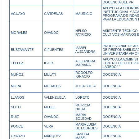
DOCENCIA DEL PR
APOYO A LA COORDI
INSTITUCIONAL Y AC
AGUAYO
CÁRDENAS
MAURICIO
PROGRAMA DE INDAG
PARA LA EDUCACION E
NELSO
ASISTENTE TÉCNICO
MORALES
OVANDO
PATRICIO
CULTIVOS MARINOS B
PROFESIONAL DE APO
ISABEL
BUSTAMANTE
CIFUENTES
DE RESPONSABILIDA
ALEJANDRA
UNIVERSITARIA VIA ON
APOYO A LA ADMINIS
ALEJANDRA
TELLEZ
IGOR
CENTRO DE CULTIVO
MARIANA
LAREDO"."
RODOLFO
MUÑOZ
MULATI
DOCENCIA
IGNACIO
MORA
MORALES
JULIA SOFÍA
DOCENCIA
LLANOS
VALENZUELA
LORETO
DOCENCIA
PATRICIA
SOTO
MEDEL
DOCENCIA
HILDA
MARIA
RUIZ
OVANDO
DOCENCIA
SOLEDAD
MARIA LUISA
PONCE
VERA
DOCENCIA
DE LOURDES
SANDRA
OYARZO
MARQUEZ
DOCENCIA
MABEL