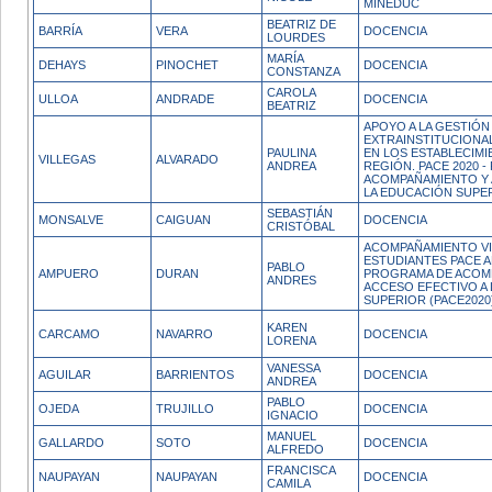
MINEDUC
BEATRIZ DE
BARRÍA
VERA
DOCENCIA
LOURDES
MARÍA
DEHAYS
PINOCHET
DOCENCIA
CONSTANZA
CAROLA
ULLOA
ANDRADE
DOCENCIA
BEATRIZ
APOYO A LA GESTIÓN
EXTRAINSTITUCIONA
PAULINA
EN LOS ESTABLECIMI
VILLEGAS
ALVARADO
ANDREA
REGIÓN. PACE 2020 
ACOMPAÑAMIENTO Y 
LA EDUCACIÓN SUPE
SEBASTIÁN
MONSALVE
CAIGUAN
DOCENCIA
CRISTÓBAL
ACOMPAÑAMIENTO VI
ESTUDIANTES PACE AM
PABLO
AMPUERO
DURAN
PROGRAMA DE ACOM
ANDRES
ACCESO EFECTIVO A
SUPERIOR (PACE2020
KAREN
CARCAMO
NAVARRO
DOCENCIA
LORENA
VANESSA
AGUILAR
BARRIENTOS
DOCENCIA
ANDREA
PABLO
OJEDA
TRUJILLO
DOCENCIA
IGNACIO
MANUEL
GALLARDO
SOTO
DOCENCIA
ALFREDO
FRANCISCA
NAUPAYAN
NAUPAYAN
DOCENCIA
CAMILA