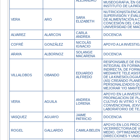
ALEJANDRO
MUSEOGRAFIA, EN G
INSTITUTO DE LA PAT
NUTRICIONISTA ENC
SUPERVISIÓN Y EVAL
SARA
VERA
ARO
DE ALIMENTACIÓN A 
ELIZABETH
CONCESIÓN DEL CAS
UNIVERSIDAD DE MA
CARLA
ALVAREZ
ALARCON
DOCENCIA
ANDREA
NICOLÁS
COFRÉ
GONZÁLEZ
APOYO A LA INVESTI
IGNACIO
SOLANGE
ARAYA
ALBORNOZ
DOCENCIA
MACARENA
RESPONSABLE DE EN
INTEGRAL EN FORMA 
INDIRECTA, DE FORM
EDUARDO
MEDIANTE TELE ASIST
VILLALOBOS
OBANDO
ALFREDO
DE LA KINESIOLOGíA 
(AS) CREANDO PLANE
PERSONALIZADOS Q
MEJORAR Y/O MANTE
APOYO EN LA INVEST
PROPAGACION DE PL
ANDREA
VERA
AGUILA
CULTIVO IN VITRO Y 
LORENA
CONVENCIONAL (EXVI
LABORATORIO DE TE
JAIME
VASQUEZ
AGUAYO
DOCENCIA
PATRICIO
APOYO EN LOS PROC
VICERRECTORIA DE 
ROGEL
GALLARDO
CAMILA BELEN
MEDIO, OPTIMIZANDO
DIRECCIONES Y UNID