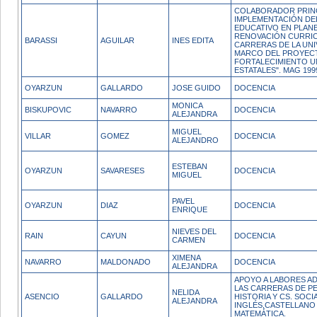
COLABORADOR PRINC
IMPLEMENTACIÓN DE
EDUCATIVO EN PLANE
RENOVACIÓN CURRIC
BARASSI
AGUILAR
INES EDITA
CARRERAS DE LA UNI
MARCO DEL PROYEC
FORTALECIMIENTO U
ESTATALES". MAG 1999
OYARZUN
GALLARDO
JOSE GUIDO
DOCENCIA
MONICA
BISKUPOVIC
NAVARRO
DOCENCIA
ALEJANDRA
MIGUEL
VILLAR
GOMEZ
DOCENCIA
ALEJANDRO
ESTEBAN
OYARZUN
SAVARESES
DOCENCIA
MIGUEL
PAVEL
OYARZUN
DIAZ
DOCENCIA
ENRIQUE
NIEVES DEL
RAIN
CAYUN
DOCENCIA
CARMEN
XIMENA
NAVARRO
MALDONADO
DOCENCIA
ALEJANDRA
APOYO A LABORES AD
LAS CARRERAS DE P
NELIDA
ASENCIO
GALLARDO
HISTORIA Y CS. SOCI
ALEJANDRA
INGLÉS,CASTELLANO
MATEMÁTICA.