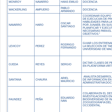
MONROY
NAVARRO
HANS EMILIO
DOCENCIA
PABLO
WACKERLING
AMPUERO
DOCENCIA
ARMANDO
COORDINAR EQUIPO 
DE EJECUCIóN DE P
HABILIDADES PARA LA 
OSCAR
NAVARRO
HARO
POR JUNAEB, EN SU
SANTIAGO
PLANIFICAR Y EJECU
NECESARIAS PARA E
OBJETIVOS."
GUIAR LOS ENTRENA
RODRIGO
LEVICOY
PEREZ
LA SELECCION DE T
FERNANDO
UNIVERSIDAD DE MA
DICTAR CLASES DE P
OJEDA
REYES
SERGIO
EN PLATAFORMA VIRT
ANALISTA DESARROL
ARIEL
SANTANA
CHAURA
DE INFORMACIÓN EN
MAURICIO
ADMINISTRATIVA DOC
COLABORA EN EL DE
INVESTIGACIONES E
EDUARDO
FAUNDEZ
PEÑA
BIODIVERSIDAD DE I
IVAN
ZOOGEOGRAFIA DEL 
OCCIDENTAL.