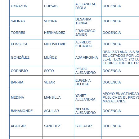
ALEJANDRA
OYARZUN
CUEVAS
DOCENCIA
PAOLA
DESANKA
SALINAS
VUCINA
DOCENCIA
TONKA
FRANCISCO
TORRES
HERNANDEZ
DOCENCIA
JAVIER
ALFREDO
FONSECA
MIHOVILOVIC
DOCENCIA
EDUARDO
REALIZAR ANALISIS 
SOLICITADOS POR LO
GONZÁLEZ
MUÑOZ
ADA VIRGINIA
JEFE TECNICO Y/O L
EL DIRECTOR DEL P
PEDRO
CORNEJO
SOTO
DOCENCIA
ALEJANDRO
EUGENIA
BARRIA
VEJAR
DOCENCIA
DELICIA
APOYO EN ACTIVIDAD
YANET
MEDINA
MANSILLA
PÚBLICA EN EL PRO
ALEJANDRA
MAGALLANES
NELSON
BAHAMONDE
AGUILAR
DOCENCIA
ALEJANDRO
AGUILAR
SANCHEZ
SOFIA PAZ
DOCENCIA