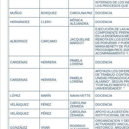
INTERNOS DE LOS IN
LOS PROCESOS QUE
MUÑOZ
BORQUEZ
CAROLINA PAZ
DOCENCIA
MÓNICA
HERNÁNDEZ
CLERC
DOCENCIA
ALEJANDRA
EJECUCIÓN DE LAS A
COMPONENTE PREPAR
EN LA ENSEÑANZA ME
JACQUELINE
REMOTA EN LOS EST
ALBORNOZ
CARCAMO
MARGOT
DE PORVENIR Y PUER
MARIA BEHETY DE PU
PROGRAMA PACE 202
ACOMPAÑAMIENTO Y 
PAMELA
CARDENAS
HERRERA
DOCENCIA
LORENA
APOYA EN LOS DIFE
DE TRABAJO CONTEM
PAMELA
UNIDAD PEDAGÓGICA
CARDENAS
HERRERA
LORENA
ALUMNO", SEGÚN PR
"FORTALECIMIENTO D
UNIVERSIDADES". "
LÓPEZ
MARÍN
NAVIA IVETTE
DOCENCIA
CAROLINA
VELÁSQUEZ
PÉREZ
DOCENCIA
ZENAIDA
CAROLINA
APOYO A LA GESTIÓN
VELÁSQUEZ
PÉREZ
ZENAIDA
INSTITUCIONAL DE 
ORGANIZACION Y DE
ACTIVIDADES VINCUL
RODRIGO
GONZÁLEZ
VIVAR
HISTORICO, ARQUEO