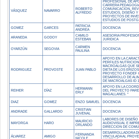
PROFESIONAL DE AP
CARRERA PEDAGOGIA
ROBERTO
COMUNICACION, REVI
VÁSQUEZ
NAVARRO
ALFREDO
ESTUDIOS, DISEÑO Y
PROYECTOS DE INVE
ESTUDIOS DE POSTG
PATRICIA
GOMEZ
GARCES
DOCENCIA
ANDREA
CAMILO
ASESORIA PROFESION
ARANEDA
GODOY
ESTEBAN
JURIDICA
CARMEN
OYARZÚN
SEGOVIA
DOCENCIA
PAULINA
APOYO EN LA CARAC
PERFILES NUTRICION
MACROALGAS QUE SE
RODRIGUEZ
PROVOSTE
JUAN PABLO
DIETA DE LOS ERIZO
PROYECTO FONDEF 
DESARROLLO DE ALI
DE MACROALGAS ID 1
APOYO EN LA COORD
HERMANN
REIHER
DÍAZ
DEL PROYECTO PAR
ERLY
MAGALLANES. "
DIAZ
GOMEZ
ENZO SAMUEL
DOCENCIA
CRISTIAN
ANDRADE
GALLARDO
DOCENCIA
JUVENAL
LABORES DE DISEÑO
MAURICIO
MAYORGA
HARO
AUDIOVISUAL E IMPR
ORLANDO
DIRECCION DE COMU
DESARROLLADORA D
FERNANDA
ÁLVAREZ
AMIGO
VINCULADA AL PROY
NICOLE