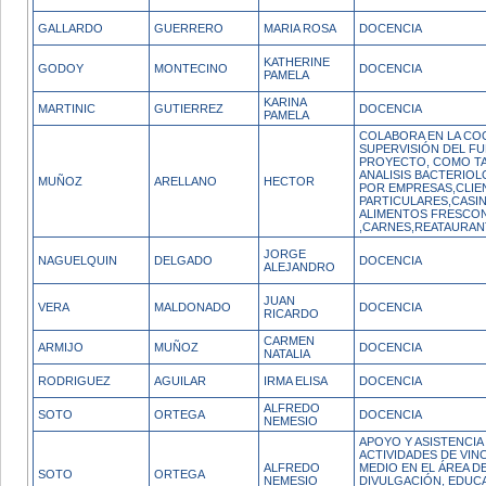
GALLARDO
GUERRERO
MARIA ROSA
DOCENCIA
KATHERINE
GODOY
MONTECINO
DOCENCIA
PAMELA
KARINA
MARTINIC
GUTIERREZ
DOCENCIA
PAMELA
COLABORA EN LA CO
SUPERVISIÓN DEL F
PROYECTO, COMO TA
ANALISIS BACTERIOL
MUÑOZ
ARELLANO
HECTOR
POR EMPRESAS,CLIE
PARTICULARES,CASI
ALIMENTOS FRESCO
,CARNES,REATAURA
JORGE
NAGUELQUIN
DELGADO
DOCENCIA
ALEJANDRO
JUAN
VERA
MALDONADO
DOCENCIA
RICARDO
CARMEN
ARMIJO
MUÑOZ
DOCENCIA
NATALIA
RODRIGUEZ
AGUILAR
IRMA ELISA
DOCENCIA
ALFREDO
SOTO
ORTEGA
DOCENCIA
NEMESIO
APOYO Y ASISTENCIA
ACTIVIDADES DE VIN
ALFREDO
MEDIO EN EL ÁREA DE
SOTO
ORTEGA
NEMESIO
DIVULGACIÓN, EDUC