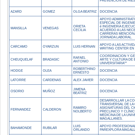
PREVENCION DE RIE
AZARD
GOMEZ
OLGA BEATRIZ
DOCENCIA
APOYO ADMINISTRATI
ESPECIAL DE INGENIE
ORIETA
é INGENIERíA EJECUC
MANSILLA
VENEGAS
CECILIA
ACUERDO A LAS NECE
CARRERAS MENCIONA
JORNADA LABORAL.
APOYO A LAS ACTIVI
CARCAMO
OYARZUN
LUIS HERNAN
WRITING CENTER EN 
COORDINACION Y GE
RAFAEL
CHEUQUELAF
BRADASIC
ARTE Y CULTURA DE
ANTONIO
UNIVERSITARIA""
ROBERTHINO
HODGE
OLEA
DOCENCIA
ERNESTO
LATORRE
CARDENAS
ALEX JAVIER
DOCENCIA
JIMENA
OSORIO
MUÑOZ
DOCENCIA
BEATRIZ
DESARROLLAR LA C
TRANSVERSAL DE LA
RAMIRO
ASIGNATURAS DEL CI
FERNANDEZ
CALDERON
NOLBERTO
PRECLINICO Y CLÍNI
MEDICINA DE LA UNI
MAGALLANES.
LUIS
APOYO PROFESIONA
BAHAMONDE
RUBILAR
ORLANDO
PAREXPLORA MAGAL