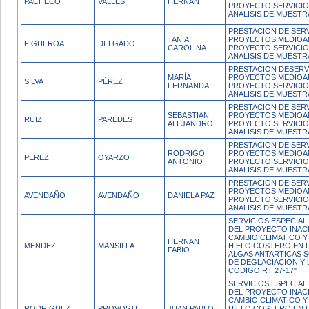
PACHECO
VALLES
HERNAN
PROYECTO SERVICI
ANALISIS DE MUESTR
PRESTACION DE SERV
TANIA
PROYECTOS MEDIOAM
FIGUEROA
DELGADO
CAROLINA
PROYECTO SERVICI
ANALISIS DE MUESTR
PRESTACION DESERV
MARÍA
PROYECTOS MEDIOAM
SILVA
PÉREZ
FERNANDA
PROYECTO SERVICI
ANALISIS DE MUESTR
PRESTACION DE SERV
SEBASTIAN
PROYECTOS MEDIOAM
RUIZ
PAREDES
ALEJANDRO
PROYECTO SERVICI
ANALISIS DE MUESTRA
PRESTACION DE SERV
RODRIGO
PROYECTOS MEDIOAM
PEREZ
OYARZO
ANTONIO
PROYECTO SERVICI
ANALISIS DE MUESTR
PRESTACION DE SERV
PROYECTOS MEDIOAM
AVENDAÑO
AVENDAÑO
DANIELA PAZ
PROYECTO SERVICI
ANALISIS DE MUESTRA
SERVICIOS ESPECIAL
DEL PROYECTO INAC
CAMBIO CLIMATICO 
HERNAN
MENDEZ
MANSILLA
HIELO COSTERO EN 
FABIO
ALGAS ANTARTICAS 
DE DEGLACIACION Y 
CODIGO RT 27-17"
SERVICIOS ESPECIAL
DEL PROYECTO INAC
CAMBIO CLIMATICO 
RODRIGUEZ
PROVOSTE
JUAN PABLO
HIELO COSTERO EN 