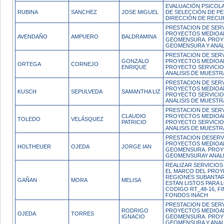
EVALUACIÓN PSICOL
RUBINA
SANCHEZ
JOSE MIGUEL
DE SELECCIÓN DE PE
DIRECCIÓN DE REC
PRESTACION DE SERV
PROYECTOS MEDIOAM
AVENDAÑO
AMPUERO
BALDRAMINA
GEOMENSURA. PROY
GEOMENSURA Y ANALI
PRESTACION DE SERV
GONZALO
PROYECTOS MEDIOAM
ORTEGA
CORNEJO
ENRIQUE
PROYECTO SERVICI
ANALISIS DE MUESTR
PRESTACION DE SERV
PROYECTOS MEDIOAM
KUSCH
SEPULVEDA
SAMANTHA LIZ
PROYECTO SERVICI
ANALISIS DE MUESTR
PRESTACION DE SERV
CLAUDIO
PROYECTOS MEDIOAM
TOLEDO
VELÁSQUEZ
PATRICIO
PROYECTO SERVICI
ANALISIS DE MUESTR
PRESTACION DESERV
PROYECTOS MEDIOAM
HOLTHEUER
OJEDA
JORGE IAN
GEOMENSURA. PROY
GEOMENSURAY ANALI
REALIZAR SERVICIOS
EL MARCO DEL PROY
REGIONES SUBANTART
GAÑAN
MORA
MELISA
ESTAN LISTOS PARA 
CODIGO RT_48-16, F
FONDOS INACH
PRESTACION DE SERV
RODRIGO
PROYECTOS MEDIOAM
OJEDA
TORRES
IGNACIO
GEOMENSURA. PROY
GEOMENSURA Y ANALI