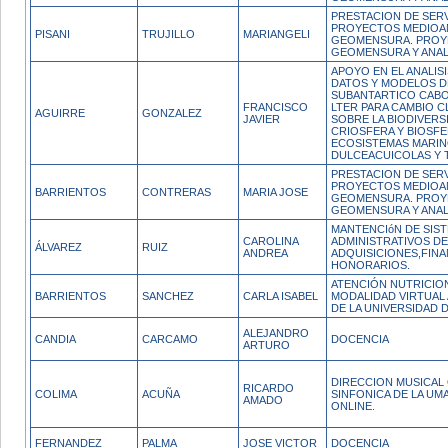
PRESTACION DE SERV
PROYECTOS MEDIOAM
PISANI
TRUJILLO
MARIANGELI
GEOMENSURA. PROY
GEOMENSURA Y ANALI
APOYO EN EL ANALISI
DATOS Y MODELOS 
SUBANTARTICO CABO
FRANCISCO
LTER PARA CAMBIO C
AGUIRRE
GONZALEZ
JAVIER
SOBRE LA BIODIVERS
CRIOSFERA Y BIOSF
ECOSISTEMAS MARIN
DULCEACUICOLAS Y 
PRESTACION DE SERV
PROYECTOS MEDIOAM
BARRIENTOS
CONTRERAS
MARIA JOSE
GEOMENSURA. PROY
GEOMENSURA Y ANALI
MANTENCIóN DE SIS
CAROLINA
ADMINISTRATIVOS D
ÁLVAREZ
RUIZ
ANDREA
ADQUISICIONES,FINA
HONORARIOS.
ATENCIÓN NUTRICIO
BARRIENTOS
SANCHEZ
CARLA ISABEL
MODALIDAD VIRTUAL 
DE LA UNIVERSIDAD 
ALEJANDRO
CANDIA
CARCAMO
DOCENCIA
ARTURO
DIRECCION MUSICAL
RICARDO
COLIMA
ACUÑA
SINFONICA DE LA UM
AMADO
ONLINE.
FERNANDEZ
PALMA
JOSE VICTOR
DOCENCIA