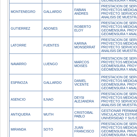
GEOMENSURA Y ANALI
PRESTACION DE SERV
FABIAN
PROYECTOS MEDIOAM
MONTENEGRO
GALLARDO
ANDRES
PROYECTO SERVICI
ANALISIS DE MUESTRA
PRESTACION DE SERV
ROBERTO
PROYECTOS MEDIOAM
GUTIERREZ
ADONES
ELOY
GEOMENSURA. PROY
GEOMENSURA Y ANALI
PRESTACION DE SERV
KARINA
PROYECTOS MEDIOAM
LATORRE
FUENTES
MONSERRAT
PROYECTO SERVICI
ANALISIS DE MUESTRA
PRESTACION DE SERV
MARCOS
PROYECTOS MEDIOAM
NAVARRO
LUENGO
MOISES
GEOMENSURA. PROY
GEOMENSURA Y ANALI
PRESTACION DE SERV
DANIEL
PROYECTOS MEDIOAM
ESPINOZA
GALLARDO
VICENTE
GEOMENSURA. PROY
GEOMENSURA Y ANALI
PRESTACION DE SERV
DEYSI
PROYECTOS MEDIOAM
ASENCIO
ILNAO
ALEJANDRA
PROYECTO SERVICI
ANALISIS DE MUESTR
GESTIONAR PERMAN
CRISTOBAL
ANTIQUERA
WUTH
VINCULACION ESTRA
PABLO
UNIVERSIDAD Y SUS
PRESTACION DE SERV
JUAN
PROYECTOS MEDIOAM
MIRANDA
SOTO
FRANCISCO
GEOMENSURA. PROY
GEOMENSURA Y ANALI