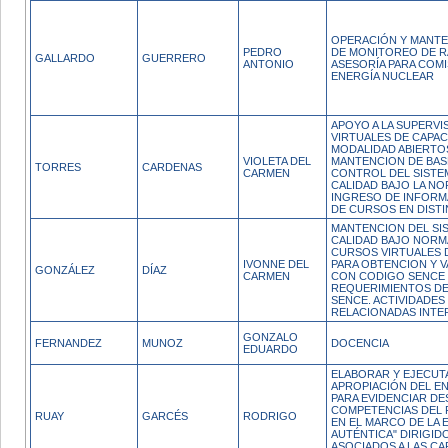
OPERACIÓN Y MANTE
PEDRO
DE MONITOREO DE R
GALLARDO
GUERRERO
ANTONIO
ASESORÍA PARA COMI
ENERGÍA NUCLEAR
APOYO A LA SUPERVI
VIRTUALES DE CAPAC
MODALIDAD ABIERTO
VIOLETA DEL
MANTENCION DE BAS
TORRES
CARDENAS
CARMEN
CONTROL DEL SISTE
CALIDAD BAJO LA NO
INGRESO DE INFORM
DE CURSOS EN DIST
MANTENCION DEL SI
CALIDAD BAJO NORM
CURSOS VIRTUALES 
IVONNE DEL
PARA OBTENCION Y 
GONZÁLEZ
DÍAZ
CARMEN
CON CODIGO SENCE
REQUERIMIENTOS DE
SENCE. ACTIVIDADES
RELACIONADAS INTE
GONZALO
FERNANDEZ
MUNOZ
DOCENCIA
EDUARDO
ELABORAR Y EJECUTA
APROPIACIÓN DEL E
PARA EVIDENCIAR D
COMPETENCIAS DEL 
RUAY
GARCÉS
RODRIGO
EN EL MARCO DE LA 
AUTÉNTICA" DIRIGID
ASOCIADOS A LAS C