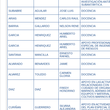
INVESTIGACIÓN ANTÁ
SUBANTÁRTICA.
SUBIABRE
AGUILAR
JOSE LUIS
DOCENCIA
ARIAS
MENDEZ
CARLOS RAUL
DOCENCIA
BARRIA
GALLARDO
NELSON RENE
DOCENCIA
HUMBERTO
GARCIA
HENRIQUEZ
DOCENCIA
ARIEL
APOYO PROFESIONAL
HUMBERTO
GARCIA
HENRIQUEZ
ESPECIAL DE INGENI
ARIEL
DE RIESGOS
ERNESTO
SANTANA
MANCILLA
DOCENCIA
RAFAEL
ALVARADO
BENAVIDES
JAIME
DOCENCIA
CARMEN
ALVAREZ
TOLEDO
DOCENCIA
GLORIA
APOYO EN LAS ACTIV
RELACIONADAS CON 
FREDY
CUIDADO DE ORGAN
DIAZ
DIAZ
HONORINO
MARINOS, ADEMAS D
EQUIPOS Y MATERIA
CULTIVOS MARINOS B
APOYO EN ACTIVIDAD
SILVANA
CURIÑAN
GUERRERO
DEL PLAN ESPECIAL D
ALEJANDRA