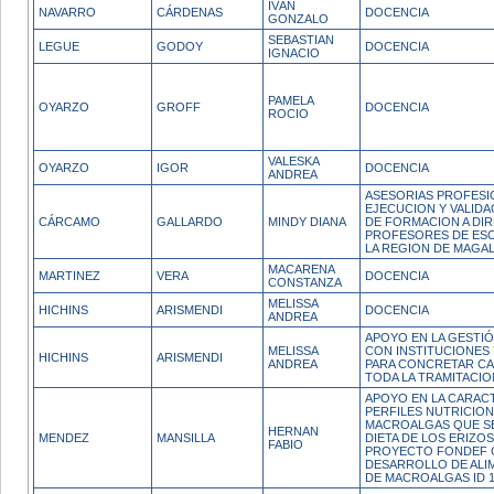
IVÁN
NAVARRO
CÁRDENAS
DOCENCIA
GONZALO
SEBASTIAN
LEGUE
GODOY
DOCENCIA
IGNACIO
PAMELA
OYARZO
GROFF
DOCENCIA
ROCIO
VALESKA
OYARZO
IGOR
DOCENCIA
ANDREA
ASESORIAS PROFESI
EJECUCION Y VALID
CÁRCAMO
GALLARDO
MINDY DIANA
DE FORMACION A DIR
PROFESORES DE ESC
LA REGION DE MAGA
MACARENA
MARTINEZ
VERA
DOCENCIA
CONSTANZA
MELISSA
HICHINS
ARISMENDI
DOCENCIA
ANDREA
APOYO EN LA GESTIÓ
MELISSA
CON INSTITUCIONES
HICHINS
ARISMENDI
ANDREA
PARA CONCRETAR CA
TODA LA TRAMITACIO
APOYO EN LA CARAC
PERFILES NUTRICION
MACROALGAS QUE SE
HERNAN
MENDEZ
MANSILLA
DIETA DE LOS ERIZO
FABIO
PROYECTO FONDEF 
DESARROLLO DE ALI
DE MACROALGAS ID 1