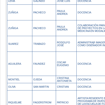
LEIVA
GALINDO
JOSE LUIS
DOCENCIA
PAULA
ZUÑIGA
PACHECO
DOCENCIA
ANDREA
COLABORACIÓN PARA
PAULA
ZUÑIGA
PACHECO
DE PROYECTOS EN L
ANDREA
MEDICINA EN MODALI
RODOLFO
ADMINISTRAR IMAGE
SUAREZ
TRABAZO
JOSÉ
COMO DISEÑADOR IN
OSCAR
AGUILERA
FAUNDEZ
DOCENCIA
EUGENIO
CRISTINA
MONTIEL
OJEDA
DOCENCIA
ANTONIETA
OLIVA
SAN MARTIN
CRISTIAN
DOCENCIA
ARTISTA RESIDENTE 
PROGRAMA DE INVEST
RIQUELME
FAGERSTROM
PATRICIO
DE LA ESCUELA DE F