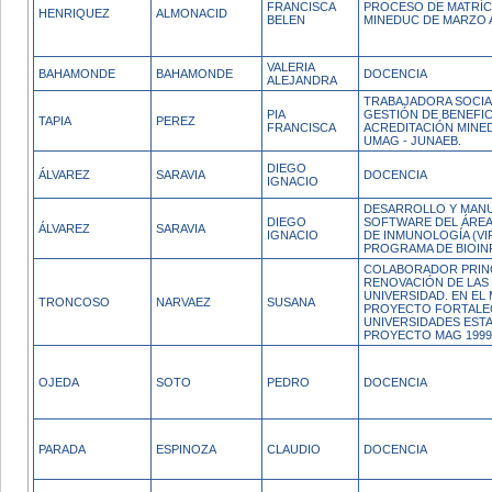
FRANCISCA
PROCESO DE MATRÍC
HENRIQUEZ
ALMONACID
BELEN
MINEDUC DE MARZO A
VALERIA
BAHAMONDE
BAHAMONDE
DOCENCIA
ALEJANDRA
TRABAJADORA SOCIAL
PIA
GESTIÓN DE BENEFIC
TAPIA
PEREZ
FRANCISCA
ACREDITACIÓN MINE
UMAG - JUNAEB.
DIEGO
ÁLVAREZ
SARAVIA
DOCENCIA
IGNACIO
DESARROLLO Y MAN
DIEGO
SOFTWARE DEL ÁREA
ÁLVAREZ
SARAVIA
IGNACIO
DE INMUNOLOGÍA (VI
PROGRAMA DE BIOIN
COLABORADOR PRINC
RENOVACIÓN DE LAS
UNIVERSIDAD. EN EL
TRONCOSO
NARVAEZ
SUSANA
PROYECTO FORTALE
UNIVERSIDADES EST
PROYECTO MAG 1999.
OJEDA
SOTO
PEDRO
DOCENCIA
PARADA
ESPINOZA
CLAUDIO
DOCENCIA