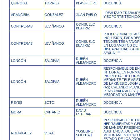
QUIROGA
TORRES
BLAS FELIPE
DOCENCIA
REALIZAR TRABAJOS
ARANCIBIA
GONZÁLEZ
JUAN PABLO
Y SOPORTE TÉCNICO
CONSUELO
CONTRERAS
LEVIÑANCO
DOCENCIA
BEATRIZ
PROFESIONAL DE APO
INCLUSION, PARA D
CONSUELO
TENDIENTES A FAVOR
CONTRERAS
LEVIÑANCO
BEATRIZ
EN LOS AMBITOS DE 
DISCAPACIDAD, GENE
SEXUAL.""
RUBÉN
LONCÓN
SALDIVIA
DOCENCIA
ALEJANDRO
RESPONSABLE DE EN
INTEGRAL EN FORMA 
INDIRECTA, DE FORM
RUBÉN
MEDIANTE TELE ASIST
LONCÓN
SALDIVIA
ALEJANDRO
DE LA KINESIOLOGIA 
(AS) CREANDO PLANE
PERSONALIZADOS Q
MEJORAR Y/O MANT
RUBÉN
REYES
SOTO
DOCENCIA
ALEJANDRO
DAVID
MORA
CVITANIC
DOCENCIA
ESTEBAN
RESPONSABLE DE E
HERRAMIENTAS Y GE
DE MANERA PRESENC
YOSELINE
ASISTENCIA, QUE FA
RODRÍGUEZ
VERA
SOLEDAD
MEJORAMIENTO Y/O 
ESTADO DE LOS PRO