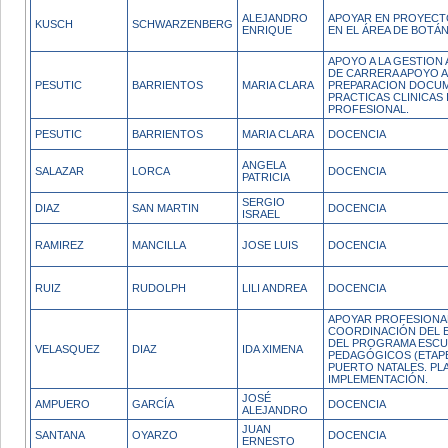
ALEJANDRO
APOYAR EN PROYECTO
KUSCH
SCHWARZENBERG
ENRIQUE
EN EL ÁREA DE BOTÁ
APOYO A LA GESTION 
DE CARRERA APOYO A
PESUTIC
BARRIENTOS
MARIA CLARA
PREPARACION DOCUM
PRACTICAS CLINICAS
PROFESIONAL.
PESUTIC
BARRIENTOS
MARIA CLARA
DOCENCIA
ANGELA
SALAZAR
LORCA
DOCENCIA
PATRICIA
SERGIO
DIAZ
SAN MARTIN
DOCENCIA
ISRAEL
RAMIREZ
MANCILLA
JOSE LUIS
DOCENCIA
RUIZ
RUDOLPH
LILI ANDREA
DOCENCIA
APOYAR PROFESIONA
COORDINACIÓN DEL 
DEL PROGRAMA ESCU
VELASQUEZ
DIAZ
IDA XIMENA
PEDAGÓGICOS (ETAPE
PUERTO NATALES. PL
IMPLEMENTACIÓN.
JOSÉ
AMPUERO
GARCÍA
DOCENCIA
ALEJANDRO
JUAN
SANTANA
OYARZO
DOCENCIA
ERNESTO