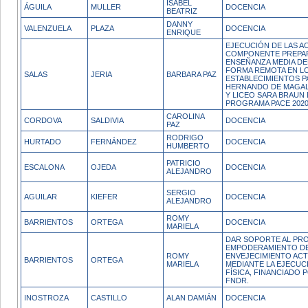
ISABEL
ÁGUILA
MULLER
DOCENCIA
BEATRIZ
DANNY
VALENZUELA
PLAZA
DOCENCIA
ENRIQUE
EJECUCIÓN DE LAS A
COMPONENTE PREPAR
ENSEÑANZA MEDIA DE
FORMA REMOTA EN L
SALAS
JERIA
BARBARA PAZ
ESTABLECIMIENTOS P
HERNANDO DE MAGAL
Y LICEO SARA BRAUN 
PROGRAMA PACE 202
CAROLINA
CORDOVA
SALDIVIA
DOCENCIA
PAZ
RODRIGO
HURTADO
FERNÁNDEZ
DOCENCIA
HUMBERTO
PATRICIO
ESCALONA
OJEDA
DOCENCIA
ALEJANDRO
SERGIO
AGUILAR
KIEFER
DOCENCIA
ALEJANDRO
ROMY
BARRIENTOS
ORTEGA
DOCENCIA
MARIELA
DAR SOPORTE AL PR
EMPODERAMIENTO D
ROMY
ENVEJECIMIENTO ACTI
BARRIENTOS
ORTEGA
MARIELA
MEDIANTE LA EJECUCI
FÍSICA, FINANCIADO
FNDR.
INOSTROZA
CASTILLO
ALAN DAMIÁN
DOCENCIA