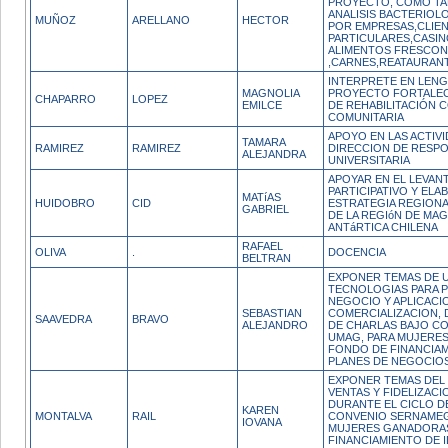
PROYECTO, COMO TA
ANALISIS BACTERIOL
MUÑOZ
ARELLANO
HECTOR
POR EMPRESAS,CLIE
PARTICULARES,CASIN
ALIMENTOS FRESCO
,CARNES,REATAURA
INTERPRETE EN LENG
MAGNOLIA
PROYECTO FORTALEC
CHAPARRO
LOPEZ
EMILCE
DE REHABILITACIÓN 
COMUNITARIA
APOYO EN LAS ACTIVI
TAMARA
RAMIREZ
RAMIREZ
DIRECCION DE RESPO
ALEJANDRA
UNIVERSITARIA
APOYAR EN EL LEVAN
PARTICIPATIVO Y ELA
MATíAS
HUIDOBRO
CID
ESTRATEGIA REGION
GABRIEL
DE LA REGIóN DE MA
ANTáRTICA CHILENA
RAFAEL
OLIVA
.
DOCENCIA
BELTRAN
EXPONER TEMAS DE 
TECNOLOGIAS PARA 
NEGOCIO Y APLICACI
SEBASTIAN
COMERCIALIZACION, 
SAAVEDRA
BRAVO
ALEJANDRO
DE CHARLAS BAJO C
UMAG, PARA MUJERE
FONDO DE FINANCIAM
PLANES DE NEGOCIO
EXPONER TEMAS DEL
VENTAS Y FIDELIZACI
DURANTE EL CICLO D
KAREN
MONTALVA
RAIL
CONVENIO SERNAMEG
IOVANA
MUJERES GANADORAS
FINANCIAMIENTO DE I