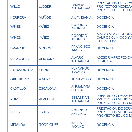
PRESTACION DE SERV
TAMARA
VALLE
LLEGER
PROYECTOS MEDIOAM
ALEJANDRA
PROYECTO EOLICO M
HERRERA
MUÑOZ
AILYN IBANIA
DOCENCIA
RODRIGO
YAÑEZ
YAÑEZ
DOCENCIA
ANDRES
APOYO A LA GESTIÓN 
RODRIGO
YAÑEZ
YAÑEZ
CAMPOS CLÍNICOS Y 
ANDRES
EXTENSIÓN"
FRANCISCO
DRAGNIC
GODOY
DOCENCIA
JAVIER
ALVARO
ASESORIA PROFESIONA
VELASQUEZ
VERGARA
ALEJANDRO
JURIDICA
FERNANDO
BAHAMONDEZ
TORRES
DOCENCIA
IGNACIO
OBILINOVIC
RIVERA
JUAN PABLO
DOCENCIA
ALEJANDRA
CASTILLO
ESCALONA
DOCENCIA
ELCIRA
PRESTACION DE SERV
SEBASTIAN
RUIZ
PAREDES
PROYECTOS MEDIOAM
ALEJANDRO
PROYECTO EOLICO M
PRESTACION DE SERV
RODRIGO
PEREZ
OYARZO
PROYECTOS MEDIOAM
ANTONIO
PROYECTO EOLICO M
KAREN
MIRANDA
RODRIGUEZ
DOCENCIA
IVONNE