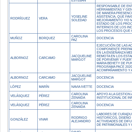
ESTEBAN
RESPONSABLE DE EN
HERRAMIENTAS Y GEN
DE MANERA PRESENCI
YOSELINE
ASISTENCIA, QUE FA
RODRÍGUEZ
VERA
SOLEDAD
MEJORAMIENTO Y/O 
ESTADO DE LOS PRO
INTERNOS DE LOS IND
LOS PROCESOS QUE
CAROLINA
MUÑOZ
BORQUEZ
DOCENCIA
PAZ
EJECUCIÓN DE LAS A
COMPONENTE PREPARA
EN LA ENSEÑANZA ME
JACQUELINE
REMOTA EN LOS ESTA
ALBORNOZ
CARCAMO
MARGOT
DE PORVENIR Y PUER
MARIA BEHETY DE PU
PROGRAMA PACE 2020
ACOMPAÑAMIENTO Y 
JACQUELINE
ALBORNOZ
CARCAMO
DOCENCIA
MARGOT
LÓPEZ
MARÍN
NAVIA IVETTE
DOCENCIA
CAROLINA
APOYO A LA GESTION 
VELÁSQUEZ
PÉREZ
ZENAIDA
INSTITUCIONAL DE I
CAROLINA
VELÁSQUEZ
PÉREZ
DOCENCIA
ZENAIDA
LABORES DE CURADUR
RODRIGO
HISTORICOS, DISEÑO
GONZÁLEZ
VIVAR
ALEJANDRO
ACTIVIDADES DE DIF
DE PATRIMONIALES Y