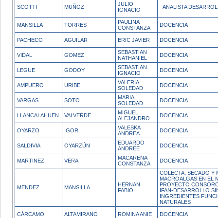
JULIO
SCOTTI
MUÑOZ
ANALISTA DESARROL
IGNACIO
PAULINA
MANSILLA
TORRES
DOCENCIA
CONSTANZA
PACHECO
AGUILAR
ERIC JAVIER
DOCENCIA
SEBASTIAN
VIDAL
GOMEZ
DOCENCIA
NATHANIEL
SEBASTIAN
LEGUE
GODOY
DOCENCIA
IGNACIO
VALERIA
AMPUERO
URIBE
DOCENCIA
SOLEDAD
MARIA
VARGAS
SOTO
DOCENCIA
SOLEDAD
MIGUEL
LLANCALAHUEN
VALVERDE
DOCENCIA
ALEJANDRO
VALESKA
OYARZO
IGOR
DOCENCIA
ANDREA
EDUARDO
SALDIVIA
OYARZÚN
DOCENCIA
ANDREE
MACARENA
MARTINEZ
VERA
DOCENCIA
CONSTANZA
COLECTA, SECADO Y 
MACROALGAS EN EL 
HERNAN
PROYECTO CONSORC
MENDEZ
MANSILLA
FABIO
IFAN-DESARROLLO SI
INGREDIENTES FUNCI
NATURALES
CÁRCAMO
ALTAMIRANO
ROMINA ANIE
DOCENCIA