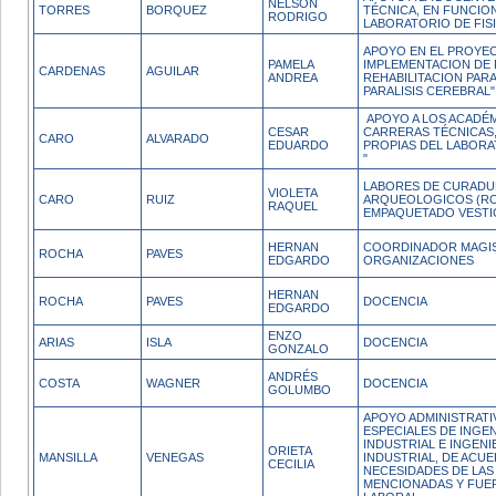
NELSON
TORRES
BORQUEZ
TÉCNICA, EN FUNCIO
RODRIGO
LABORATORIO DE FIS
APOYO EN EL PROYE
PAMELA
IMPLEMENTACION DE
CARDENAS
AGUILAR
ANDREA
REHABILITACION PAR
PARALISIS CEREBRAL".
APOYO A LOS ACADÉM
CESAR
CARRERAS TÉCNICAS
CARO
ALVARADO
EDUARDO
PROPIAS DEL LABORA
"
LABORES DE CURADUR
VIOLETA
CARO
RUIZ
ARQUEOLOGICOS (R
RAQUEL
EMPAQUETADO VESTIG
HERNAN
COORDINADOR MAGIS
ROCHA
PAVES
EDGARDO
ORGANIZACIONES
HERNAN
ROCHA
PAVES
DOCENCIA
EDGARDO
ENZO
ARIAS
ISLA
DOCENCIA
GONZALO
ANDRÉS
COSTA
WAGNER
DOCENCIA
GOLUMBO
APOYO ADMINISTRATI
ESPECIALES DE INGENI
INDUSTRIAL E INGENI
ORIETA
MANSILLA
VENEGAS
INDUSTRIAL, DE ACUE
CECILIA
NECESIDADES DE LA
MENCIONADAS Y FUER