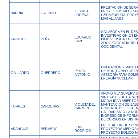
PRESTACION DE SERV
JESSICA
PROYECTOS MEDIOAM
BARRIA
GALINDO
LORENA
GEOMENSURA. PROY
MAGALLANES
COLABORA EN EL DE
INVESTIGACION EN E
EDUARDO
FAUNDEZ
PEÑA
BIODIVERSIDAD DE I
IVAN
ZOOGEOGRAFIA DEL 
OCCIDENTAL.
OPERACIÓN Y MANTE
PEDRO
DE MONITOREO DE R
GALLARDO
GUERRERO
ANTONIO
ASESORÍA PARA COMI
ENERGÍA NUCLEAR
APOYO A LA SUPERVI
VIRTUALES DE CAPAC
MODALIDAD ABIERTO
VIOLETA DEL
MANTENCION DE BASE
TORRES
CARDENAS
CARMEN
CONTROL DEL SISTEM
CALIDAD BAJO LA NO
INGRESO DE INFORMA
DE CURSOS EN DISTI
PRESTACION DE SERV
LUIS
ARANGUIZ
BERMEDO
PROYECTOS MEDIOAM
RODRIGO
PROYECTO EOLICO M