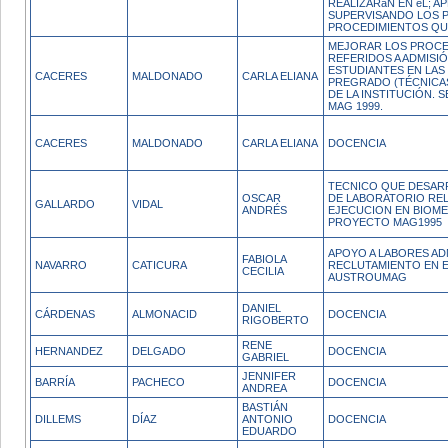
REALIZARáN EN éL; A
SUPERVISANDO LOS 
PROCEDIMIENTOS QU
MEJORAR LOS PROCE
REFERIDOS A ADMISI
ESTUDIANTES EN LAS
CACERES
MALDONADO
CARLA ELIANA
PREGRADO (TÉCNICA
DE LA INSTITUCIÓN.
MAG 1999.
CACERES
MALDONADO
CARLA ELIANA
DOCENCIA
TECNICO QUE DESAR
OSCAR
DE LABORATORIO REL
GALLARDO
VIDAL
ANDRÉS
EJECUCION EN BIOMED
PROYECTO MAG1995
APOYO A LABORES AD
FABIOLA
NAVARRO
CATICURA
RECLUTAMIENTO EN 
CECILIA
AUSTROUMAG
DANIEL
CÁRDENAS
ALMONACID
DOCENCIA
RIGOBERTO
RENE
HERNANDEZ
DELGADO
DOCENCIA
GABRIEL
JENNIFER
BARRÍA
PACHECO
DOCENCIA
ANDREA
BASTIÁN
DILLEMS
DÍAZ
ANTONIO
DOCENCIA
EDUARDO