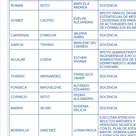
MARCELA
ROMAN
SOTO
DOCENCIA
ANDREA
APOYO PARA EL DES
ESTRATEGIAS DE MED
EVELYN
GOMEZ
CASTRO
COORDINACION PARA 
ALEJANDRA
DE ACTIVIDADES DEL
DE FORMACION EN AR
VALERIA
CARDENAS
OYARZUN
DOCENCIA
ISABEL
MARLENE DEL
GARCIA
TRIVINO
DOCENCIA
CARMEN
APOYO ADMINISTRATI
INGENIERÍA DE EJEC
ESTHER
AGUILAR
OJEDA
ADMINISTRACIÓN DE 
VIVIANA
DEPARTAMENTO ADMI
ECONOMÍA.
FRANCISCO
TORRES
HERNANDEZ
DOCENCIA
JAVIER
ALFREDO
FONSECA
MIHOVILOVIC
DOCENCIA
EDUARDO
PEDRO
CORNEJO
SOTO
DOCENCIA
ALEJANDRO
EUGENIA
BARRIA
VEJAR
DOCENCIA
DELICIA
EJECUTAR ATENCION 
ADULTOS MAYORES Y 
PERSONAS SIGNIFICA
CON EL PLAN DE ATE
BOBADILLA
SANCHEZ
LORNA PAOLA
MAYOR. DEBERA GARA
Y ATENCION EFICIEN