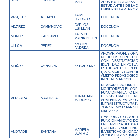
RUIZ
ESCOBAR
MABEL
ASUNTOS ESTUDIANTI
ESTUDIANTES DE LA 
UNIVERSITARIA. PROY
JAIME
VASQUEZ
AGUAYO
DOCENCIA
PATRICIO
CARLOS
ALVAREZ
DAMIANOVIC
DOCENCIA
ESTEBAN
JAZMIN
MUÑOZ
CARCAMO
DOCENCIA
MARIA-BELEN
KARINA
ULLOA
PEREZ
DOCENCIA
ANDREA
APOYAR PROFESIONA
MÓDULOS Y PROCES
CON LA ESTRATEGIA 
IDENTIDAD, EN POTE
MUÑOZ
FONSECA
ANDREA PAZ
ESTUDIANTES CON B
DISPOSICIÓN COMUNI
ÁMBITO PEDAGÓGICO 
IMPLEMENTACIÓN.
REVISAR, EVALUAR, 
MONITOREAR EL CO
FUNCIONAMIENTO EN
JONATHAN
LOS SISTEMAS DE EN
VERGARA
MAYORGA
MARCELO
SUSTENTABLES DE U
INFRAESTRUCTURA IN
ZONA REMOTA PARA 
MAG20992.
GESTIONAR Y COORD
FUNCIONAMIENTO DEL
ENFERMERíA DEL CAD
QUEHACER ASISTENCI
MARIELA
ANDRADE
SANTANA
INVESTIGACIóN, ORG
BEATRIZ
ACCIONES Y ACTIVID