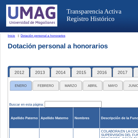
Transparencia Activa
Registro Histórico
Inicio
|
Dotación personal a honorarios
Dotación personal a honorarios
2012
2013
2014
2015
2016
2017
ENERO
FEBRERO
MARZO
ABRIL
MAYO
JUNI
Buscar en esta página:
Apellido Paterno
Apellido Materno
Nombres
Descripción de la Fun
COLABORA EN LA CO
SUPERVISIÓN DEL FU