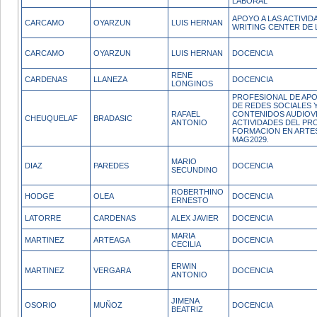
LABORAL
APOYO A LAS ACTIVID
CARCAMO
OYARZUN
LUIS HERNAN
WRITING CENTER DE 
CARCAMO
OYARZUN
LUIS HERNAN
DOCENCIA
RENE
CARDENAS
LLANEZA
DOCENCIA
LONGINOS
PROFESIONAL DE APO
DE REDES SOCIALES Y
RAFAEL
CONTENIDOS AUDIOV
CHEUQUELAF
BRADASIC
ANTONIO
ACTIVIDADES DEL PR
FORMACION EN ARTE
MAG2029.
MARIO
DIAZ
PAREDES
DOCENCIA
SECUNDINO
ROBERTHINO
HODGE
OLEA
DOCENCIA
ERNESTO
LATORRE
CARDENAS
ALEX JAVIER
DOCENCIA
MARIA
MARTINEZ
ARTEAGA
DOCENCIA
CECILIA
ERWIN
MARTINEZ
VERGARA
DOCENCIA
ANTONIO
JIMENA
OSORIO
MUÑOZ
DOCENCIA
BEATRIZ