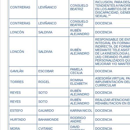
INCLUSION, PARA DE
CONSUELO
TENDIENTES A FAVOR
CONTRERAS
LEVIÑANCO
BEATRIZ
EN LOS AMBITOS DE 
DISCAPACIDAD, GENE
SEXUAL.""
CONSUELO
CONTRERAS
LEVIÑANCO
DOCENCIA
BEATRIZ
RUBÉN
LONCÓN
SALDIVIA
DOCENCIA
ALEJANDRO
RESPONSABLE DE EN
INTEGRAL EN FORMA 
INDIRECTA, DE FORM
RUBÉN
MEDIANTE TELE ASIST
LONCÓN
SALDIVIA
ALEJANDRO
DE LA KINESIOLOGIA 
(AS) CREANDO PLANE
PERSONALIZADOS QU
MEJORAR Y/O MANTE
PAMELA
GAVILÁN
ESCOBAR
DOCENCIA
CECILIA
ASESORÍA VIRTUAL PA
ROMINA
TORRES
ROGEL
IMPLEMENTACIÓN DEL
ELIZABETH
CURRICULAR
RUBÉN
REYES
SOTO
DOCENCIA
ALEJANDRO
RUBÉN
REALIZAR ATENCIONES
REYES
SOTO
ALEJANDRO
REHABILITACION EN E
ESTEFO
GAJARDO
KARINA NICOL
DOCENCIA
RODRIGO
HURTADO
BAHAMONDE
DOCENCIA
ANDRE
DAVID
MORA
CVITANIC
DOCENCIA