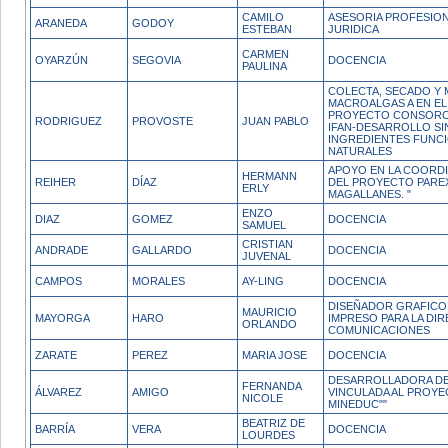
CAMILO
ASESORIA PROFESIONA
ARANEDA
GODOY
ESTEBAN
JURIDICA
CARMEN
OYARZÚN
SEGOVIA
DOCENCIA
PAULINA
COLECTA, SECADO Y 
MACROALGAS A EN E
PROYECTO CONSORC
RODRIGUEZ
PROVOSTE
JUAN PABLO
IFAN-DESARROLLO SI
INGREDIENTES FUNCI
NATURALES
APOYO EN LA COORDI
HERMANN
REIHER
DÍAZ
DEL PROYECTO PARE
ERLY
MAGALLANES. "
ENZO
DIAZ
GOMEZ
DOCENCIA
SAMUEL
CRISTIAN
ANDRADE
GALLARDO
DOCENCIA
JUVENAL
CAMPOS
MORALES
AY-LING
DOCENCIA
DISEÑADOR GRAFICO,
MAURICIO
MAYORGA
HARO
IMPRESO PARA LA DI
ORLANDO
COMUNICACIONES
ZARATE
PEREZ
MARIA JOSE
DOCENCIA
DESARROLLADORA D
FERNANDA
ÁLVAREZ
AMIGO
VINCULADA AL PROYE
NICOLE
MINEDUC""
BEATRIZ DE
BARRÍA
VERA
DOCENCIA
LOURDES