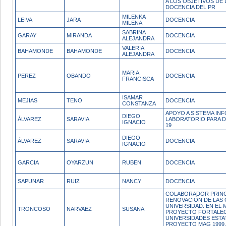
A LOS OBJETIVOS DE L
DOCENCIA DEL PR
MILENKA
LEIVA
JARA
DOCENCIA
MILENA
SABRINA
GARAY
MIRANDA
DOCENCIA
ALEJANDRA
VALERIA
BAHAMONDE
BAHAMONDE
DOCENCIA
ALEJANDRA
MARIA
PEREZ
OBANDO
DOCENCIA
FRANCISCA
ISAMAR
MEJIAS
TENO
DOCENCIA
CONSTANZA
APOYO A SISTEMA IN
DIEGO
ÁLVAREZ
SARAVIA
LABORATORIO PARA D
IGNACIO
19
DIEGO
ÁLVAREZ
SARAVIA
DOCENCIA
IGNACIO
GARCIA
OYARZUN
RUBEN
DOCENCIA
SAPUNAR
RUIZ
NANCY
DOCENCIA
COLABORADOR PRINCI
RENOVACIÓN DE LAS 
UNIVERSIDAD. EN EL
TRONCOSO
NARVAEZ
SUSANA
PROYECTO FORTALEC
UNIVERSIDADES ESTA
PROYECTO MAG 1999.