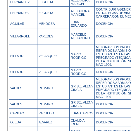
ALEJANDRA
FERNANDEZ
ELGUETA
DOCENCIA
MARICEL
CONTRIBUIR A GENER
ALEJANDRA
FERNANDEZ
ELGUETA
ESTRATEGIAS DE VIN
MARICEL
CARRERA CON EL MED
JUAN
AGUILAR
MENDOZA
DOCENCIA
EDUARDO
MARCELO
VILLARROEL
PAREDES
DOCENCIA
ALEJANDRO
MEJORAR LOS PROCE
REFERIDOS A ADMISI
MARIO
ESTUDIANTES EN LAS
SILLARD
VELASQUEZ
RODRIGO
PREGRADO (TÉCNICA
DE LA INSTITUCIÓN.
MAG 1999.
MARIO
SILLARD
VELASQUEZ
DOCENCIA
RODRIGO
MEJORAR LOS PROCE
REFERIDOS A ADMISI
GRISEL ALENY
ESTUDIANTES EN LAS
VALDES
ROMANO
CINCIA
PREGRADO (TÉCNICA
DE LA INSTITUCIÓN.
MAG 1999.
GRISEL ALENY
VALDES
ROMANO
DOCENCIA
CINCIA
CARILAO
PACHECO
JUAN CARLOS
DOCENCIA
CLAUDIA
OJEDA
ALVAREZ
DOCENCIA
IRENE