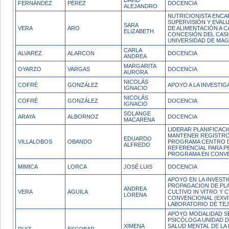
DAVID
FERNÁNDEZ
PÉREZ
DOCENCIA
ALEJANDRO
NUTRICIONISTA ENCA
SUPERVISIÓN Y EVAL
SARA
VERA
ARO
DE ALIMENTACIÓN A 
ELIZABETH
CONCESIÓN DEL CASI
UNIVERSIDAD DE MAG
CARLA
ALVAREZ
ALARCON
DOCENCIA
ANDREA
MARGARITA
OYARZO
VARGAS
DOCENCIA
AURORA
NICOLÁS
COFRÉ
GONZÁLEZ
APOYO A LA INVESTIG
IGNACIO
NICOLÁS
COFRÉ
GONZÁLEZ
DOCENCIA
IGNACIO
SOLANGE
ARAYA
ALBORNOZ
DOCENCIA
MACARENA
LIDERAR PLANIFICAC
MANTENER REGISTRO
EDUARDO
VILLALOBOS
OBANDO
PROGRAMA CENTRO 
ALFREDO
REFERENCIAL PARA 
PROGRAMA EN CONV
MIMICA
LORCA
JOSÉ LUIS
DOCENCIA
APOYO EN LA INVEST
PROPAGACION DE PL
ANDREA
VERA
AGUILA
CULTIVO IN VITRO Y 
LORENA
CONVENCIONAL (EXVI
LABORATORIO DE TEJ
APOYO MODALIDAD SE
PSICÓLOGA UNIDAD D
XIMENA
SALUD MENTAL DE LA