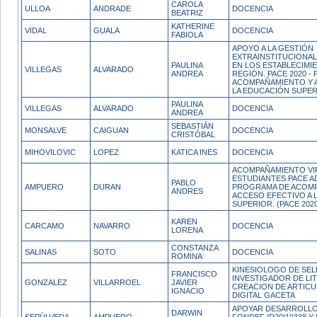
CAROLA
ULLOA
ANDRADE
DOCENCIA
BEATRIZ
KATHERINE
VIDAL
GUALA
DOCENCIA
FABIOLA
APOYO A LA GESTIÓN
EXTRAINSTITUCIONA
PAULINA
EN LOS ESTABLECIMI
VILLEGAS
ALVARADO
ANDREA
REGIÓN. PACE 2020 
ACOMPAÑAMIENTO Y 
LA EDUCACIÓN SUPE
PAULINA
VILLEGAS
ALVARADO
DOCENCIA
ANDREA
SEBASTIÁN
MONSALVE
CAIGUAN
DOCENCIA
CRISTÓBAL
MIHOVILOVIC
LOPEZ
KATICA INES
DOCENCIA
ACOMPAÑAMIENTO VIR
ESTUDIANTES PACE AD
PABLO
AMPUERO
DURAN
PROGRAMA DE ACOMP
ANDRES
ACCESO EFECTIVO A 
SUPERIOR. (PACE 2020
KAREN
CARCAMO
NAVARRO
DOCENCIA
LORENA
CONSTANZA
SALINAS
SOTO
DOCENCIA
ROMINA
KINESIOLOGO DE SEL
FRANCISCO
INVESTIGADOR DE LI
GONZALEZ
VILLARROEL
JAVIER
CREACION DE ARTICU
IGNACIO
DIGITAL GACETA
APOYAR DESARROLL
DARWIN