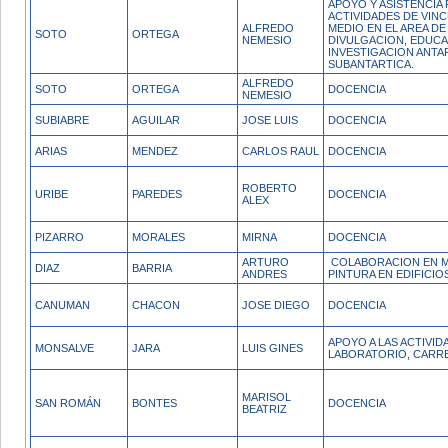
APOYO Y ASISTENCIA
ACTIVIDADES DE VIN
ALFREDO
MEDIO EN EL AREA DE 
SOTO
ORTEGA
NEMESIO
DIVULGACION, EDUCA
INVESTIGACION ANTA
SUBANTARTICA.
ALFREDO
SOTO
ORTEGA
DOCENCIA
NEMESIO
SUBIABRE
AGUILAR
JOSE LUIS
DOCENCIA
ARIAS
MENDEZ
CARLOS RAUL
DOCENCIA
ROBERTO
URIBE
PAREDES
DOCENCIA
ALEX
PIZARRO
MORALES
MIRNA
DOCENCIA
ARTURO
COLABORACION EN M
DIAZ
BARRIA
ANDRES
PINTURA EN EDIFICIOS
CANUMAN
CHACON
JOSE DIEGO
DOCENCIA
APOYO A LAS ACTIVID
MONSALVE
JARA
LUIS GINES
LABORATORIO, CARR
MARISOL
SAN ROMÁN
BONTES
DOCENCIA
BEATRIZ