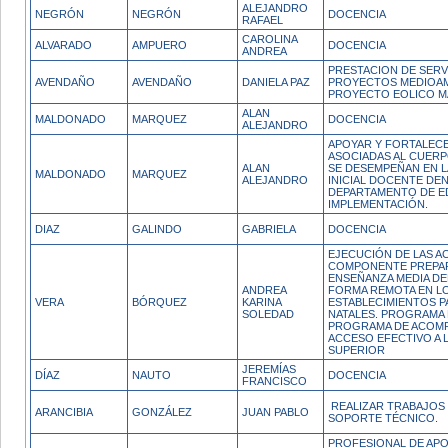
ALEJANDRO
NEGRÓN
NEGRÓN
DOCENCIA
RAFAEL
CAROLINA
ALVARADO
AMPUERO
DOCENCIA
ANDREA
PRESTACION DE SERV
AVENDAÑO
AVENDAÑO
DANIELA PAZ
PROYECTOS MEDIOAM
PROYECTO EOLICO M
ALAN
MALDONADO
MARQUEZ
DOCENCIA
ALEJANDRO
APOYAR Y FORTALECE
ASOCIADAS AL CUER
ALAN
SE DESEMPEÑAN EN 
MALDONADO
MARQUEZ
ALEJANDRO
INICIAL DOCENTE DE
DEPARTAMENTO DE E
IMPLEMENTACIÓN.
DIAZ
GALINDO
GABRIELA
DOCENCIA
EJECUCIÓN DE LAS A
COMPONENTE PREPAR
ENSEÑANZA MEDIA DE
ANDREA
FORMA REMOTA EN L
VERA
BÓRQUEZ
KARINA
ESTABLECIMIENTOS P
SOLEDAD
NATALES. PROGRAMA P
PROGRAMA DE ACOMP
ACCESO EFECTIVO A 
SUPERIOR
JEREMÍAS
DÍAZ
NAUTO
DOCENCIA
FRANCISCO
REALIZAR TRABAJOS 
ARANCIBIA
GONZÁLEZ
JUAN PABLO
SOPORTE TÉCNICO.
PROFESIONAL DE APO