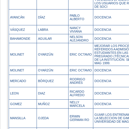
LOS USUARIOS QUE 
DE SOCI
PABLO
AYANCÁN
DÍAZ
DOCENCIA
ALBERTO
NANCY
VÁSQUEZ
LABRA
DOCENCIA
VIVIANA
NELSON
BAHAMONDE
AGUILAR
DOCENCIA
ALEJANDRO
MEJORAR LOS PROCE
REFERIDOS A ADMISI
ESTUDIANTES EN LAS
MOLINET
OYARZÚN
ERIC OCTAVIO
PREGRADO (TÉCNICA
DE LA INSTITUCIÓN.
MAG 1999.
MOLINET
OYARZÚN
ERIC OCTAVIO
DOCENCIA
RODRIGO
MERCADO
BÓRQUEZ
DOCENCIA
ANDRÉS
RICARDO
LEON
DIAZ
DOCENCIA
ALFREDO
NELLY
GOMEZ
MUÑOZ
DOCENCIA
MARCELA
GUIAR LOS ENTRENA
ERWIN
MANSILLA
OJEDA
LA SELECCION DE GIM
GERMAN RO
UNIVERSIDAD DE MA