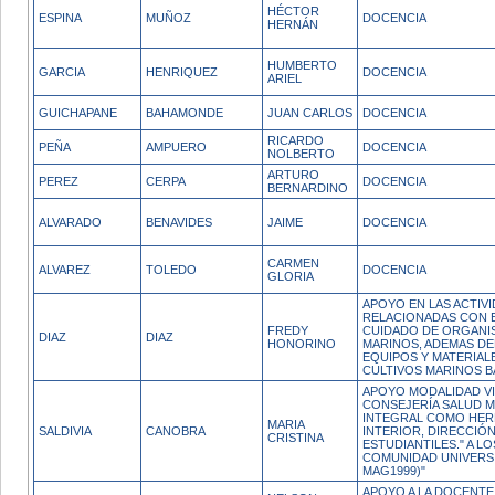
HÉCTOR
ESPINA
MUÑOZ
DOCENCIA
HERNÁN
HUMBERTO
GARCIA
HENRIQUEZ
DOCENCIA
ARIEL
GUICHAPANE
BAHAMONDE
JUAN CARLOS
DOCENCIA
RICARDO
PEÑA
AMPUERO
DOCENCIA
NOLBERTO
ARTURO
PEREZ
CERPA
DOCENCIA
BERNARDINO
ALVARADO
BENAVIDES
JAIME
DOCENCIA
CARMEN
ALVAREZ
TOLEDO
DOCENCIA
GLORIA
APOYO EN LAS ACTIV
RELACIONADAS CON 
FREDY
CUIDADO DE ORGANI
DIAZ
DIAZ
HONORINO
MARINOS, ADEMAS DE
EQUIPOS Y MATERIAL
CULTIVOS MARINOS BA
APOYO MODALIDAD VI
CONSEJERÍA SALUD M
INTEGRAL COMO HER
MARIA
SALDIVIA
CANOBRA
INTERIOR, DIRECCIÓ
CRISTINA
ESTUDIANTILES." A L
COMUNIDAD UNIVERS
MAG1999)"
APOYO A LA DOCENTE