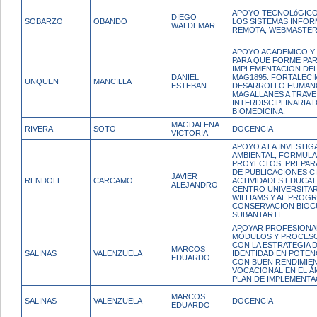
APOYO TECNOLóGICO
DIEGO
SOBARZO
OBANDO
LOS SISTEMAS INFOR
WALDEMAR
REMOTA, WEBMASTER 
APOYO ACADEMICO Y 
PARA QUE FORME PAR
IMPLEMENTACION DE
DANIEL
MAG1895: FORTALECI
UNQUEN
MANCILLA
ESTEBAN
DESARROLLO HUMANO
MAGALLANES A TRAVE
INTERDISCIPLINARIA D
BIOMEDICINA.
MAGDALENA
RIVERA
SOTO
DOCENCIA
VICTORIA
APOYO A LA INVESTI
AMBIENTAL, FORMULA
PROYECTOS, PREPAR
DE PUBLICACIONES CI
JAVIER
RENDOLL
CARCAMO
ACTIVIDADES EDUCAT
ALEJANDRO
CENTRO UNIVERSITA
WILLIAMS Y AL PROG
CONSERVACION BIOC
SUBANTARTI
APOYAR PROFESIONA
MÓDULOS Y PROCES
CON LA ESTRATEGIA 
MARCOS
SALINAS
VALENZUELA
IDENTIDAD EN POTEN
EDUARDO
CON BUEN RENDIMIEN
VOCACIONAL EN EL Á
PLAN DE IMPLEMENTA
MARCOS
SALINAS
VALENZUELA
DOCENCIA
EDUARDO