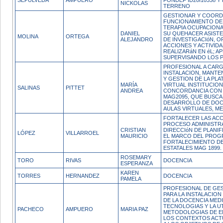
SEPÚLVEDA
AMPUERO
FONDEF ID20I10338 Y
NICKOLAS
TERRENO
GESTIONAR Y COORD
FUNCIONAMIENTO DE 
TERAPIA OCUPACIONA
DANIEL
SU QUEHACER ASISTE
MOLINA
ORTEGA
ALEJANDRO
DE INVESTIGACIóN, 
ACCIONES Y ACTIVID
REALIZARáN EN éL; A
SUPERVISANDO LOS 
PROFESIONAL A CARG
INSTALACION, MANTE
Y GESTION DE LA PL
MARÍA
VIRTUAL INSTITUCION
SALINAS
PITTET
ANDREA
CONCORDANCIA CON
MAG2095, QUE BUSCA 
DESARROLLO DE DOC
AULAS VIRTUALES, M
FORTALECER LAS ACC
PROCESO ADMINISTRA
CRISTIAN
DIRECCIóN DE PLANIFI
LÓPEZ
VILLARROEL
MAURICIO
EL MARCO DEL PROG
FORTALECIMIENTO DE
ESTATALES MAG 1899.
ROSEMARY
TORO
RIVAS
DOCENCIA
ESPERANZA
KAREN
TORRES
HERNANDEZ
DOCENCIA
PAMELA
PROFESIONAL DE GES
PARA LA INSTALACIO
DE LA DOCENCIA MED
TECNOLOGIAS Y LA UT
PACHECO
AMPUERO
MARIA PAZ
METODOLOGIAS DE E
LOS CONTEXTOS ACT