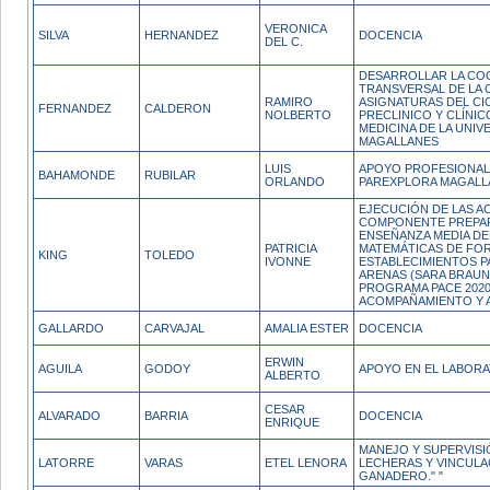
VERONICA
SILVA
HERNANDEZ
DOCENCIA
DEL C.
DESARROLLAR LA CO
TRANSVERSAL DE LA 
RAMIRO
ASIGNATURAS DEL CI
FERNANDEZ
CALDERON
NOLBERTO
PRECLINICO Y CLÍNIC
MEDICINA DE LA UNIV
MAGALLANES
LUIS
APOYO PROFESIONA
BAHAMONDE
RUBILAR
ORLANDO
PAREXPLORA MAGALL
EJECUCIÓN DE LAS A
COMPONENTE PREPAR
ENSEÑANZA MEDIA DE
PATRICIA
MATEMÁTICAS DE FO
KING
TOLEDO
IVONNE
ESTABLECIMIENTOS P
ARENAS (SARA BRAUN 
PROGRAMA PACE 2020
ACOMPAÑAMIENTO Y 
GALLARDO
CARVAJAL
AMALIA ESTER
DOCENCIA
ERWIN
AGUILA
GODOY
APOYO EN EL LABOR
ALBERTO
CESAR
ALVARADO
BARRIA
DOCENCIA
ENRIQUE
MANEJO Y SUPERVISI
LATORRE
VARAS
ETEL LENORA
LECHERAS Y VINCUL
GANADERO." "