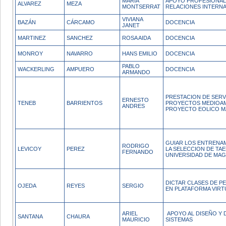
MARIA
APOYO PROFESIONAL 
ALVAREZ
MEZA
MONTSERRAT
RELACIONES INTERNA
VIVIANA
BAZÁN
CÁRCAMO
DOCENCIA
JANET
MARTINEZ
SANCHEZ
ROSA AIDA
DOCENCIA
MONROY
NAVARRO
HANS EMILIO
DOCENCIA
PABLO
WACKERLING
AMPUERO
DOCENCIA
ARMANDO
PRESTACION DE SERV
ERNESTO
TENEB
BARRIENTOS
PROYECTOS MEDIOAM
ANDRES
PROYECTO EOLICO M
GUIAR LOS ENTRENA
RODRIGO
LEVICOY
PEREZ
LA SELECCION DE TA
FERNANDO
UNIVERSIDAD DE MA
DICTAR CLASES DE PE
OJEDA
REYES
SERGIO
EN PLATAFORMA VIRT
ARIEL
APOYO AL DISEÑO Y
SANTANA
CHAURA
MAURICIO
SISTEMAS