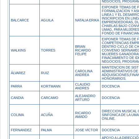
NEGOCIOS, PROGRAMA
EXPONER TEMAS DE 
FORMALIZACION Y AS
LINEA 1 Y EL DESARR
INSCRIPCION EN LINEA
BALCARCE
AGUILA
NATALIA ERIKA
EMPRENDEDORAS, DU
CHARLAS BAJO CONV
UMAG, PARA MUJERE
FONDO DE FINANCIAM
EXPONER TEMAS DE 
COMPETENCIAS EMP
BRIAN
DENTRO CICLO DE C
WALKINS
TORRES
RICARDO
CONVENIO SERNAMEG
FELIPE
MUJERES GANADORAS
FINACIAMIENTO DE ID
NEGOCIOS, PROGRAMA
MANTENCION DE SIS
CAROLINA
ADMINISTRATIVOS D
ÁLVAREZ
RUIZ
ANDREA
ADQUISICIONES,FINA
HONORARIOS.
CLAUDIO
PARRA
KORTMANN
DOCENCIA
ANDRES
ALEJANDRO
CANDIA
CARCAMO
DOCENCIA
ARTURO
DIRECCION MUSICAL
RICARDO
COLIMA
ACUÑA
SINFONICA DE LA UM
AMADO
ONLINE.
FERNANDEZ
PALMA
JOSE VICTOR
DOCENCIA
APOYO A LA DIRECCI