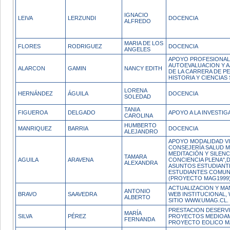
IGNACIO
LEIVA
LERZUNDI
DOCENCIA
ALFREDO
MARIA DE LOS
FLORES
RODRIGUEZ
DOCENCIA
ANGELES
APOYO PROFESIONAL
AUTOEVALUACION Y 
ALARCON
GAMIN
NANCY EDITH
DE LA CARRERA DE P
HISTORIA Y CIENCIAS
LORENA
HERNÁNDEZ
ÁGUILA
DOCENCIA
SOLEDAD
TANIA
FIGUEROA
DELGADO
APOYO A LA INVESTIG
CAROLINA
HUMBERTO
MANRIQUEZ
BARRIA
DOCENCIA
ALEJANDRO
APOYO MODALIDAD VI
CONSEJERÍA SALUD M
MEDITACIÓN Y SILENC
TAMARA
AGUILA
ARAVENA
CONCIENCIA PLENA",
ALEXANDRA
ASUNTOS ESTUDIANTI
ESTUDIANTES COMUNI
(PROYECTO MAG1999)
ACTUALIZACION Y MA
ANTONIO
BRAVO
SAAVEDRA
WEB INSTITUCIONAL,
ALBERTO
SITIO WWW.UMAG.CL.
PRESTACION DESERVI
MARÍA
SILVA
PÉREZ
PROYECTOS MEDIOAM
FERNANDA
PROYECTO EOLICO M