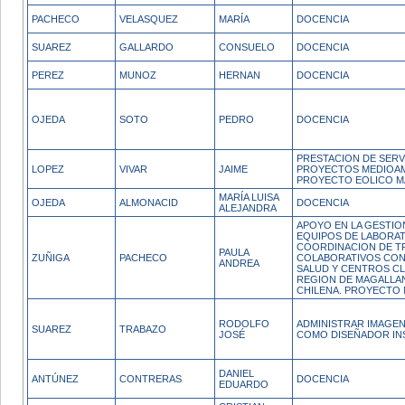
PACHECO
VELASQUEZ
MARÍA
DOCENCIA
SUAREZ
GALLARDO
CONSUELO
DOCENCIA
PEREZ
MUNOZ
HERNAN
DOCENCIA
OJEDA
SOTO
PEDRO
DOCENCIA
PRESTACION DE SERV
LOPEZ
VIVAR
JAIME
PROYECTOS MEDIOAM
PROYECTO EOLICO M
MARÍA LUISA
OJEDA
ALMONACID
DOCENCIA
ALEJANDRA
APOYO EN LA GESTIO
EQUIPOS DE LABORAT
COORDINACION DE T
PAULA
ZUÑIGA
PACHECO
COLABORATIVOS CON 
ANDREA
SALUD Y CENTROS CL
REGION DE MAGALLAN
CHILENA. PROYECTO
RODOLFO
ADMINISTRAR IMAGE
SUAREZ
TRABAZO
JOSÉ
COMO DISEÑADOR IN
DANIEL
ANTÚNEZ
CONTRERAS
DOCENCIA
EDUARDO