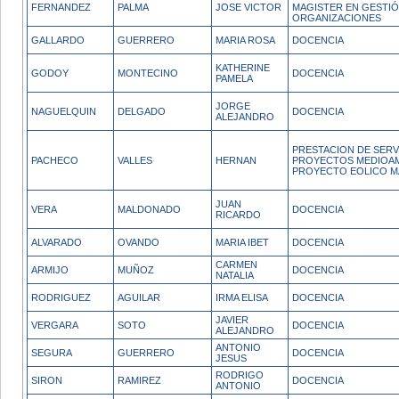
FERNANDEZ
PALMA
JOSE VICTOR
MAGISTER EN GESTIÓ
ORGANIZACIONES
GALLARDO
GUERRERO
MARIA ROSA
DOCENCIA
KATHERINE
GODOY
MONTECINO
DOCENCIA
PAMELA
JORGE
NAGUELQUIN
DELGADO
DOCENCIA
ALEJANDRO
PRESTACION DE SERV
PACHECO
VALLES
HERNAN
PROYECTOS MEDIOAM
PROYECTO EOLICO M
JUAN
VERA
MALDONADO
DOCENCIA
RICARDO
ALVARADO
OVANDO
MARIA IBET
DOCENCIA
CARMEN
ARMIJO
MUÑOZ
DOCENCIA
NATALIA
RODRIGUEZ
AGUILAR
IRMA ELISA
DOCENCIA
JAVIER
VERGARA
SOTO
DOCENCIA
ALEJANDRO
ANTONIO
SEGURA
GUERRERO
DOCENCIA
JESUS
RODRIGO
SIRON
RAMIREZ
DOCENCIA
ANTONIO