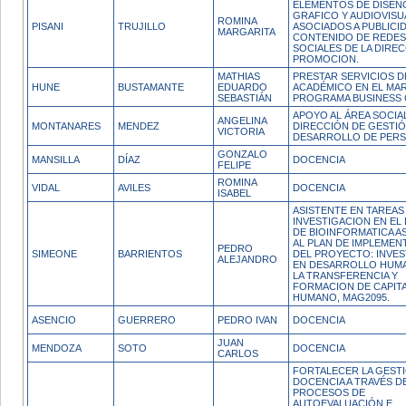
ELEMENTOS DE DISEN
GRAFICO Y AUDIOVISU
ROMINA
PISANI
TRUJILLO
ASOCIADOS A PUBLICI
MARGARITA
CONTENIDO DE REDES
SOCIALES DE LA DIRE
PROMOCION.
MATHIAS
PRESTAR SERVICIOS D
HUNE
BUSTAMANTE
EDUARDO
ACADÉMICO EN EL MA
SEBASTIÁN
PROGRAMA BUSINESS
APOYO AL ÁREA SOCIAL
ANGELINA
MONTANARES
MENDEZ
DIRECCIÓN DE GESTIÓ
VICTORIA
DESARROLLO DE PER
GONZALO
MANSILLA
DÍAZ
DOCENCIA
FELIPE
ROMINA
VIDAL
AVILES
DOCENCIA
ISABEL
ASISTENTE EN TAREAS
INVESTIGACION EN EL
DE BIOINFORMATICA A
AL PLAN DE IMPLEMEN
PEDRO
SIMEONE
BARRIENTOS
DEL PROYECTO: INVE
ALEJANDRO
EN DESARROLLO HUM
LA TRANSFERENCIA Y
FORMACION DE CAPIT
HUMANO, MAG2095.
ASENCIO
GUERRERO
PEDRO IVAN
DOCENCIA
JUAN
MENDOZA
SOTO
DOCENCIA
CARLOS
FORTALECER LA GESTI
DOCENCIA A TRAVÉS D
PROCESOS DE
AUTOEVALUACIÓN E