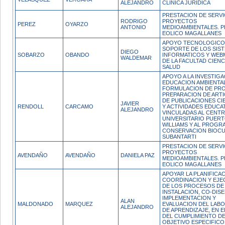
ALEJANDRO
CLINICA JURIDICA
PRESTACION DE SERVI
RODRIGO
PROYECTOS
PEREZ
OYARZO
ANTONIO
MEDIOAMBIENTALES. 
EOLICO MAGALLANES
APOYO TECNOLOGICO
SOPORTE DE LOS SIS
DIEGO
SOBARZO
OBANDO
INFORMATICOS Y WEB
WALDEMAR
DE LA FACULTAD CIENC
SALUD
APOYO A LA INVESTIGA
EDUCACION AMBIENTAL
FORMULACION DE PR
PREPARACION DE ART
DE PUBLICACIONES CI
JAVIER
RENDOLL
CARCAMO
Y ACTIVIDADES EDUCA
ALEJANDRO
VINCULADAS AL CENT
UNIVERSITARIO PUER
WILLIAMS Y AL PROGR
CONSERVACION BIOC
SUBANTARTI
PRESTACION DE SERVI
PROYECTOS
AVENDAÑO
AVENDAÑO
DANIELA PAZ
MEDIOAMBIENTALES. 
EOLICO MAGALLANES
APOYAR LA PLANIFICAC
COORDINACION Y EJE
DE LOS PROCESOS DE
INSTALACION, CO-DIS
IMPLEMENTACION Y
ALAN
MALDONADO
MARQUEZ
EVALUACION DEL LAB
ALEJANDRO
DE APRENDIZAJE, EN 
DEL CUMPLIMIENTO D
OBJETIVO ESPECIFICO