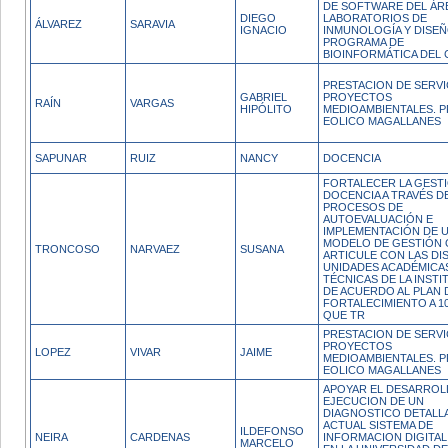
DE SOFTWARE DEL ÁR
DIEGO
LABORATORIOS DE
ÁLVAREZ
SARAVIA
IGNACIO
INMUNOLOGÍA Y DISEÑ
PROGRAMA DE
BIOINFORMÁTICA DEL 
PRESTACION DE SERVI
GABRIEL
PROYECTOS
RAÍN
VARGAS
HIPÓLITO
MEDIOAMBIENTALES. 
EOLICO MAGALLANES
SAPUNAR
RUIZ
NANCY
DOCENCIA
FORTALECER LA GESTI
DOCENCIA A TRAVÉS D
PROCESOS DE
AUTOEVALUACIÓN E
IMPLEMENTACIÓN DE 
MODELO DE GESTIÓN 
TRONCOSO
NARVAEZ
SUSANA
ARTICULE CON LAS DI
UNIDADES ACADÉMICA
TÉCNICAS DE LA INSTI
DE ACUERDO AL PLAN 
FORTALECIMIENTO A 1
QUE TR
PRESTACION DE SERVI
PROYECTOS
LOPEZ
VIVAR
JAIME
MEDIOAMBIENTALES. 
EOLICO MAGALLANES
APOYAR EL DESARROL
EJECUCION DE UN
DIAGNOSTICO DETALL
ACTUAL SISTEMA DE
ILDEFONSO
NEIRA
CARDENAS
INFORMACION DIGITAL
MARCELO