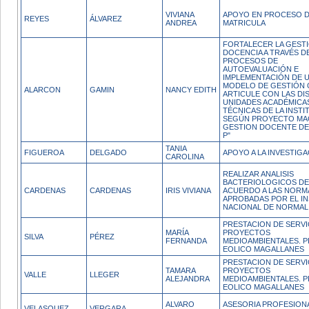
VIVIANA
APOYO EN PROCESO 
REYES
ÁLVAREZ
ANDREA
MATRICULA
FORTALECER LA GESTI
DOCENCIA A TRAVÉS D
PROCESOS DE
AUTOEVALUACIÓN E
IMPLEMENTACIÓN DE 
MODELO DE GESTIÓN 
ALARCON
GAMIN
NANCY EDITH
ARTICULE CON LAS DI
UNIDADES ACADÉMICA
TÉCNICAS DE LA INSTI
SEGÚN PROYECTO MAG
GESTION DOCENTE DE
P"
TANIA
FIGUEROA
DELGADO
APOYO A LA INVESTIGA
CAROLINA
REALIZAR ANALISIS
BACTERIOLOGICOS DE
CARDENAS
CARDENAS
IRIS VIVIANA
ACUERDO A LAS NORM
APROBADAS POR EL I
NACIONAL DE NORMAL
PRESTACION DE SERVI
MARÍA
PROYECTOS
SILVA
PÉREZ
FERNANDA
MEDIOAMBIENTALES. 
EOLICO MAGALLANES
PRESTACION DE SERVI
TAMARA
PROYECTOS
VALLE
LLEGER
ALEJANDRA
MEDIOAMBIENTALES. 
EOLICO MAGALLANES
ALVARO
ASESORIA PROFESIONA
VELASQUEZ
VERGARA