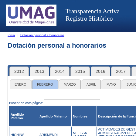
Transparencia Activa
Registro Histórico
Inicio
|
Dotación personal a honorarios
Dotación personal a honorarios
2012
2013
2014
2015
2016
2017
ENERO
FEBRERO
MARZO
ABRIL
MAYO
JUNI
Buscar en esta página:
Apellido
Apellido Materno
Nombres
Descripción de la Func
Paterno
ACTIVIDADES DE GESTI
MELISSA
ADMINISTRACIóN DE L
HICHINS
ARISMENDI