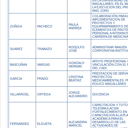
EN LA UNIVERSIDAD DE
MAGALLANES, EN EL 
LA EJECUCION DEL P
MAG 21991
COLABORACIÓN PARA 
IMPLEMENTACIÓN DE
PROYECTOS Y
PAULA
ZUÑIGA
PACHECO
EQUIPAMIPAMIENTO D
ANDREA
ELEMENTOS DE PROT
PERSONAL A INTERNOS
CARRERA DE MEDICIN
RODOLFO
ADMINISTRAR IMAGEN
SUAREZ
TRABAZO
JOSÉ
CORPORATIVA INSTITU
APOYO PROFESIONAL 
GONZALO
BASCUÑAN
VARGAS
VINCULACIÓN CON EL
HERNAN
DEL CADI.
PRESTACION DE SERVI
CRISTINA
PROYECTOS
GARCIA
PRADO
BEATRIZ
MEDIOAMBIENTALES. 
EOLICO MAGALLANES
JORGE
VILLARROEL
ORTEGA
DOCENCIA
ALEJANDRO
CAPACITACION Y TUTO
TELESIMULACIóN.
FORTALECIMIENTO EN
CAPACITACION A LA PL
ACADEMICA PARA EL
ALEJANDRA
DESARROLLO DE LAS
FERNANDEZ
ELGUETA
MARICEL
ACTIVIDADES DE