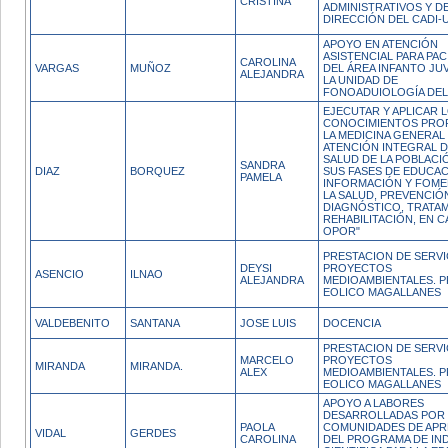
CRISTINA
ADMINISTRATIVOS Y DE
DIRECCIÓN DEL CADI
APOYO EN ATENCIÓN
ASISTENCIAL PARA PA
CAROLINA
VARGAS
MUÑOZ
DEL ÁREA INFANTO JU
ALEJANDRA
LA UNIDAD DE
FONOADUIOLOGÍA DEL 
EJECUTAR Y APLICAR 
CONOCIMIENTOS PROP
LA MEDICINA GENERAL 
ATENCIÓN INTEGRAL D
SALUD DE LA POBLACI
SANDRA
DIAZ
BORQUEZ
SUS FASES DE EDUCAC
PAMELA
INFORMACIÓN Y FOME
LA SALUD, PREVENCIÓ
DIAGNÓSTICO, TRATAM
REHABILITACIÓN, EN C
OPOR"
PRESTACION DE SERVI
DEYSI
PROYECTOS
ASENCIO
ILNAO
ALEJANDRA
MEDIOAMBIENTALES. 
EOLICO MAGALLANES
VALDEBENITO
SANTANA
JOSE LUIS
DOCENCIA
PRESTACION DE SERVI
MARCELO
PROYECTOS
MIRANDA
MIRANDA.
ALEX
MEDIOAMBIENTALES. 
EOLICO MAGALLANES
APOYO A LABORES
DESARROLLADAS POR
PAOLA
COMUNIDADES DE APR
VIDAL
GERDES
CAROLINA
DEL PROGRAMA DE IN