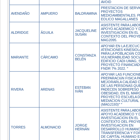
AVOID
PRESTACION DE SERVI
PROYECTOS
AVENDAÑO
AMPUERO
BALDRAMINA
MEDIOAMBIENTALES. 
EOLICO MAGALLANES
ASISTENTE PARA LABO
APOYO ACADEMICO Y 
JACQUELINE
ALDRIDGE
ÁGUILA
INVESTIGACION EN EL
SUSAN
CONTEXTO DEL PROY
MAG2095.
APOYAR EN LA EJECUC
ATENCIONES KINESIOL
PARA LA POBLACIóN CO
CONSTANZA
MARIANTE
CÁRCAMO
VULNERABILIDAD SOCIA
BELÉN
EDIFICIO CADI-UMAG,
PROYECTO FINANCIA
FNDR 7% 2022. "
APOYAR LAS FUNCION
PREPARACIóN FISICA P
MEJORARLA CALIDAD D
DE LAS PERSONAS QU
ESTEBAN
RIVERA
ARENAS
PADECEN SOBREPESO
IVÁN
OBESIDAD, EN EL MAR
PROYECTO ESCUELA 
MEDIACION CULTURAL
(MAG2193)" "
ASISTENTE PARA LABO
APOYO ACADEMICO Y 
INVESTIGACION EN EL
CONTEXTO DEL PROY
JORGE
INVESTIGACION EN
TORRES
ALMONACID
HERNÁN
DESARROLLO HUMANO 
TRANSFERENCIA Y FO
DE CAPITAL HUMANO E