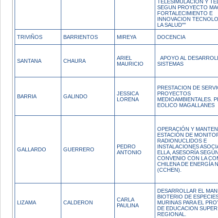
TELESIMULACION Y TE
SEGUN PROYECTO MA
FORTALECIMIENTO E
INNOVACION TECNOLO
LA SALUD""
TRIVIÑOS
BARRIENTOS
MIREYA
DOCENCIA
ARIEL
APOYO AL DESARROL
SANTANA
CHAURA
MAURICIO
SISTEMAS
PRESTACION DE SERVI
JESSICA
PROYECTOS
BARRIA
GALINDO
LORENA
MEDIOAMBIENTALES. 
EOLICO MAGALLANES
OPERACIÓN Y MANTEN
ESTACIÓN DE MONITO
RADIONUCLIDOS E
PEDRO
INSTALACIONES ASOCI
GALLARDO
GUERRERO
ANTONIO
ELLA, ASESORÍA SEGÚ
CONVENIO CON LA CO
CHILENA DE ENERGÍA 
(CCHEN).
DESARROLLAR EL MAN
BIOTERIO DE ESPECIE
CARLA
LIZAMA
CALDERON
MURINAS PARA EL PR
PAULINA
DE EDUCACION SUPER
REGIONAL.