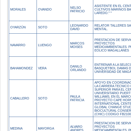
ASISTENTE EN EL CEN
NELSO
MORALES
OVANDO
CULTIVOS MARINOS BA
PATRICIO
LAREDO." "
LEONARDO
RELATOR TALLERES S
OYARZÚN
SOTO
DAVID
MENTAL.
PRESTACION DE SERVI
MARCOS
PROYECTOS
NAVARRO
LUENGO
MOISES
MEDIOAMBIENTALES. 
EOLICO MAGALLANES
ENTRENAR A LA SELEC
DANILO
BAHAMONDEZ
VERA
BASQUETBOL DAMAS D
ORLANDO
UNIVERSIDAD DE MAG
APOYO EN COORDINAC
LA CARRERA TECNICO 
SUPERIOR PARA EL C
UNIVERSITARIO PUER
PAULA
WILLIAMS, EN EL MARC
CABALLERO
SOTO
PATRICIA
PROYECTO CAPE HOR
INTERNATIONAL CENT
GLOBAL CHANGE STUD
BIOCULTURAL CONSER
(CHIC) CODIGO FB2100
PRESTACION DE SERVI
ALVARO
PROYECTOS
MEDINA
MAYORGA
ANDRES
MEDIOAMBIENTALES. 