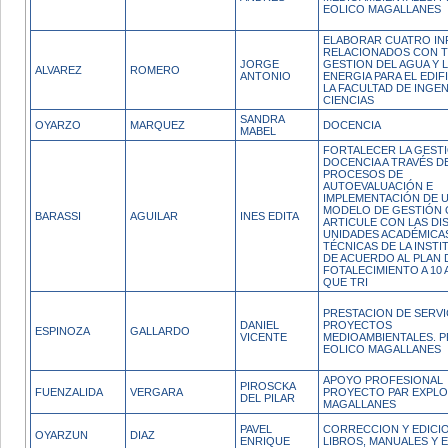
EOLICO MAGALLANES
ELABORAR CUATRO I
RELACIONADOS CON T
JORGE
GESTION DEL AGUA Y 
ALVAREZ
ROMERO
ANTONIO
ENERGIA PARA EL EDIF
LA FACULTAD DE INGEN
CIENCIAS
SANDRA
OYARZO
MARQUEZ
DOCENCIA
MABEL
FORTALECER LA GESTI
DOCENCIA A TRAVÉS D
PROCESOS DE
AUTOEVALUACIÓN E
IMPLEMENTACIÓN DE 
MODELO DE GESTIÓN 
BARASSI
AGUILAR
INES EDITA
ARTICULE CON LAS DI
UNIDADES ACADÉMICA
TÉCNICAS DE LA INSTI
DE ACUERDO AL PLAN 
FOTALECIMIENTO A 10
QUE TRI
PRESTACION DE SERVI
DANIEL
PROYECTOS
ESPINOZA
GALLARDO
VICENTE
MEDIOAMBIENTALES. 
EOLICO MAGALLANES
APOYO PROFESIONAL
PIROSCKA
FUENZALIDA
VERGARA
PROYECTO PAR EXPL
DEL PILAR
MAGALLANES
PAVEL
CORRECCION Y EDICI
OYARZUN
DIAZ
ENRIQUE
LIBROS, MANUALES Y 