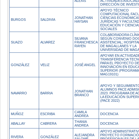
ALEXIS
ACTIVIDADES ASOCIADA
DIRECCIÓN DE INVEST
APOYO TÉCNICO
COMPUTACIONAL FAC
JONATHAN
CIENCIAS ECONÓMICA
BURGOS
SALDIVIA
HAYSAN
JURÍDICAS Y FACULTA
EDUCACIÓN Y CIENCIA
SOCIALES
COLABORADORA CLÍNI
SILVANA
SEGÚN CONVENIO DO
SUAZO
ALVAREZ
FRANCHESCA
ASISTENCIAL; HOSPITA
RAYEN
DE MAGALLANES Y LA
UNIVERSIDAD DE MAG
APOYAR EN ACTIVIDAD
TRANSFERENCIA TEC
PARA EL PROYECTO D
GONZÁLEZ
VELIZ
JOSÉ ANGEL
INNOVACIÓN EN EDUC
SUPERIOR (PROGRAM
MAG19101)
APOYO Y SEGUIMIENTO
ALUMNOS PACE ADMISI
JONATHAN
NAVARRO
BARRIA
2023. PROGRAMA DE A
BRANCO
LA EDUCACIÓN SUPERI
(PACE 2022)
CAMILA
MUÑOZ
ESCRIBA
DOCENCIA
ANDREA
THANIA
ABALLAY
CABRERA
DOCENCIA
ANDREA
APOYO ADMINISTRATIV
ALEJANDRA
PROYECTO FORMACI
RIVERA
GONZÁLEZ
SALOMÉ
PROFESIONALES DE L