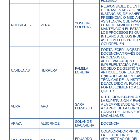
FB210018
RESPONSABLE DE EN
HERRAMIENTAS Y GEN
INSTANCIAS, DE MANE
PRESENCIAL O MEDIAN
ASISTENCIA, QUE FAV
YOSELINE
RODRÍGUEZ
VERA
EL MEJORAMIENTO Y/
SOLEDAD
MANTENCION EL ESTA
LOS PROCESOS PSIQU
INTERNOS DE LOS IND
ASI COMO LOS PROCE
OCURREN EN
FORTALECER LA GESTI
DOCENCIA A TRAVÉS D
PROCESOS DE
AUTOEVALUACIÓN E
IMPLEMENTACIÓN DE 
PAMELA
MODELO DE GESTIÓN 
CARDENAS
HERRERA
LORENA
ARTICULE CON LAS DI
UNIDADES ACADÉMICA
TÉCNICAS DE LA INSTI
DE ACUERDO AL PLAN 
FORTALECIMIENTO A 1
QUE TR
NUTRICIONISTA ENCA
LA SUPERVISIÓN Y EV
SARA
A LA EMPRESA DE ALI
VERA
ARO
ELIZABETH
A CARGO DE LA CONCE
CASINO DE LA UNIVER
MAGALLANES.
SOLANGE
ARAYA
ALBORNOZ
DOCENCIA
MACARENA
COLABORADOR PRINCI
LA EJECUCION Y
EDUARDO
ADMINISTRACION DEL