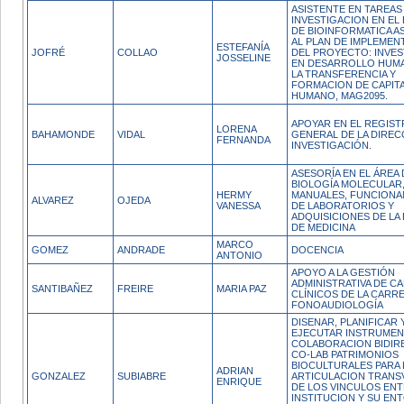
ASISTENTE EN TAREAS
INVESTIGACION EN EL
DE BIOINFORMATICA A
AL PLAN DE IMPLEMEN
ESTEFANÍA
JOFRÉ
COLLAO
DEL PROYECTO: INVE
JOSSELINE
EN DESARROLLO HUM
LA TRANSFERENCIA Y
FORMACION DE CAPIT
HUMANO, MAG2095.
APOYAR EN EL REGIS
LORENA
BAHAMONDE
VIDAL
GENERAL DE LA DIREC
FERNANDA
INVESTIGACIÓN.
ASESORÍA EN EL ÁREA 
BIOLOGÍA MOLECULAR
HERMY
MANUALES, FUNCIONA
ALVAREZ
OJEDA
VANESSA
DE LABORATORIOS Y
ADQUISICIONES DE LA
DE MEDICINA
MARCO
GOMEZ
ANDRADE
DOCENCIA
ANTONIO
APOYO A LA GESTIÓN
ADMINISTRATIVA DE C
SANTIBAÑEZ
FREIRE
MARIA PAZ
CLÍNICOS DE LA CARR
FONOAUDIOLOGÍA
DISENAR, PLANIFICAR 
EJECUTAR INSTRUMEN
COLABORACION BIDIR
CO-LAB PATRIMONIOS
BIOCULTURALES PARA 
ADRIAN
GONZALEZ
SUBIABRE
ARTICULACION TRANS
ENRIQUE
DE LOS VINCULOS ENT
INSTITUCION Y SU E