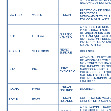
NACIONAL DE NORMAL
PRESTACION DE SERVI
PROYECTOS
PACHECO
VALLES
HERNAN
MEDIOAMBIENTALES. 
EOLICO MAGALLANES
APOYO Y ASISTENCIA
PROFESIONAL EN ACTI
DE VINCULACIÓN CON 
ALFREDO
SOTO
ORTEGA
EN EL ÁREA DE LA DIFU
NEMESIO
DIVULGACIÓN, EDUCA
INVESTIGACIÓN ANTÁR
SUBANTÁRTICA.
PEDRO
ALBERTI
VILLALOBOS
DOCENCIA
ENRIQUE
APOYO EN LAS ACTIVI
RELACIONADAS CON E
MONITOREO Y CUIDAD
ORGANISMOS BIOLÓG
FREDY
DIAZ
DIAZ
MARINOS, ADEMAS DEL
HONORINO
CUIDADO DE LOS EQUI
MATERIALES DEL CEN
CULTIVOS MARINOS BA
LAREDO." "
HERNAN
ROCHA
PAVES
DOCENCIA
EDGARDO
HERNAN
COORDINADOR MAGIS
ROCHA
PAVES
EDGARDO
GESTIÓN DE ORGANIZ
APOYO ADMINISTRATIV
LOGISTICO AL PROGR