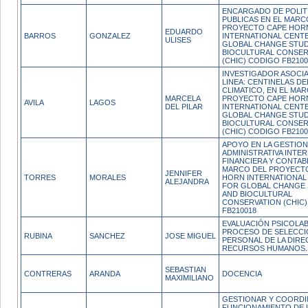
ENCARGADO DE POLIT
PUBLICAS EN EL MARC
PROYECTO CAPE HOR
EDUARDO
BARROS
GONZALEZ
INTERNATIONAL CENT
ULISES
GLOBAL CHANGE STUD
BIOCULTURAL CONSER
(CHIC) CODIGO FB2100
INVESTIGADOR ASOCI
LINEA: CENTINELAS DE
CLIMATICO, EN EL MA
MARCELA
PROYECTO CAPE HOR
AVILA
LAGOS
DEL PILAR
INTERNATIONAL CENT
GLOBAL CHANGE STUD
BIOCULTURAL CONSER
(CHIC) CODIGO FB2100
APOYO EN LA GESTION
ADMINISTRATIVA INTE
FINANCIERA Y CONTABL
MARCO DEL PROYECT
JENNIFER
TORRES
MORALES
HORN INTERNATIONAL
ALEJANDRA
FOR GLOBAL CHANGE 
AND BIOCULTURAL
CONSERVATION (CHIC
FB210018
EVALUACIÓN PSICOLA
PROCESO DE SELECCI
RUBINA
SANCHEZ
JOSE MIGUEL
PERSONAL DE LA DIRE
RECURSOS HUMANOS.
SEBASTIAN
CONTRERAS
ARANDA
DOCENCIA
MAXIMILIANO
GESTIONAR Y COORDI
FUNCIONAMIENTO DE 