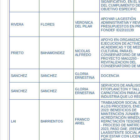
SIGNIFICATIVO, EN EL
DEL CUMPLIMIENTO D
OBJETIVO ESPECIFIC
APOYAR LA GESTIÓN
VERONICA
ADMINISTRATIVA Y REV
RIVERA
FLORES
DEL PILAR
PRESUPUESTOS EN P
FONDEF ID22I10139
APOYO EN ORGANIZAC
EJECUCION DE ACTIVI
ACADEMICAS Y DE MED
NICOLAS
CULTURAL PARA EL
PRIETO
BAHAMONDEZ
ALFREDO
CONSERVATORIO DE M
PROYECTO MAG2293 -
REVITALIZACION DEL
CONSERVATORIO DE M
GLORIA
SANCHEZ
SANCHEZ
DOCENCIA
ERNESTINA
SERVICIOS DE ANÁLISI
GLORIA
FITOPLANCTON Y TALL
SANCHEZ
SANCHEZ
ERNESTINA
CAPACITACIÓN PARA L
INDUSTRIA QUE LO RE
TRABAJADOR SOCIAL 
A LOS PROCESOS, EN
2023: BENEFICIOS DE
MANTENCIÓN JUNAEB 
ACREDITACIÓN MINEDU
FRANCO
LAI
BARRIENTOS
REPACTACIÓN TESORE
ARIEL
- PROCESO DE MATRÍC
2023, PASO DAE. (REE
LA ASISTENTE SOCIAL
POR ESTAR CON LICEN