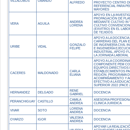
VILLALOBOS
OBANDO
ALFREDO
PROYECTO CENTRO D
REFERENCIAL PARA P
MAYORES
APOYO EN LA INVESTI
PROPAGACIÓN DE PLA
ANDREA
MEDIANTE CULTIVO IN 
VERA
AGUILA
LORENA
CULTIVO CONVENCION
(EXVITRO) EN EL LAB
DE TEJIDOS.
APOYO A LA DOCENCIA
CARRERAS DEL PLAN E
GONZALO
DE INGENIERÍA CIVIL I
URIBE
VIDAL
FELIPE
E INGENIERÍA EJECUC
INDUSTRIAL, APOYO F
LA JORNADA LABORAL
APOYO A LA COORDINA
COMPONENTE PEM CO
EQUIPOS DIRECTIVOS 
CARLA
ESTABLECIMIENTOS PA
CACERES
MALDONADO
ELIANA
REGIÓN. PROGRAMA D
ACOMPAÑAMIENTO Y 
EFECTIVO A LA EDUCA
SUPERIOR 2022 (PACE 
RENE
HERNANDEZ
DELGADO
DOCENCIA
GABRIEL
CAMILA
ASESORIA PROFESIONA
PERANCHIGUAY
CASTILLO
ANDREA
CLINICA JURIDICA
LORENA
VIVAR
SOTO
DOCENCIA
ANDREA
VALESKA
OYARZO
IGOR
DOCENCIA
ANDREA
APOYAR LA REALIZACI