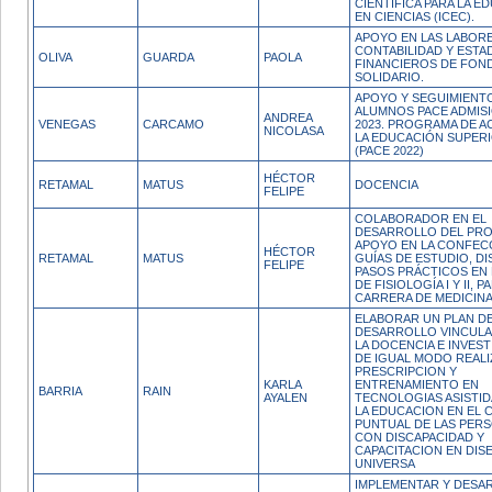
CIENTIFICA PARA LA E
EN CIENCIAS (ICEC).
APOYO EN LAS LABOR
CONTABILIDAD Y ESTA
OLIVA
GUARDA
PAOLA
FINANCIEROS DE FON
SOLIDARIO.
APOYO Y SEGUIMIENTO
ALUMNOS PACE ADMISI
ANDREA
VENEGAS
CARCAMO
2023. PROGRAMA DE A
NICOLASA
LA EDUCACIÓN SUPERI
(PACE 2022)
HÉCTOR
RETAMAL
MATUS
DOCENCIA
FELIPE
COLABORADOR EN EL
DESARROLLO DEL PR
APOYO EN LA CONFEC
HÉCTOR
RETAMAL
MATUS
GUÍAS DE ESTUDIO, D
FELIPE
PASOS PRÁCTICOS EN 
DE FISIOLOGÍA I Y II, P
CARRERA DE MEDICIN
ELABORAR UN PLAN D
DESARROLLO VINCULA
LA DOCENCIA E INVEST
DE IGUAL MODO REAL
PRESCRIPCION Y
KARLA
ENTRENAMIENTO EN
BARRIA
RAIN
AYALEN
TECNOLOGIAS ASISTID
LA EDUCACION EN EL 
PUNTUAL DE LAS PER
CON DISCAPACIDAD Y
CAPACITACION EN DIS
UNIVERSA
IMPLEMENTAR Y DESA