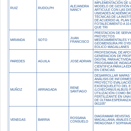
IMPLEMENTACIÓN DE 
ALEJANDRA
MODELO DE GESTIÓN 
RUIZ
RUDOLPH
NANCY
ARTICULE CON LAS DI
UNIDADES ACADÉMICA
TÉCNICAS DE LA INSTI
DE ACUERDO AL PLAN 
FOTALECIMIENTO A 10
QUE TRI
PRESTACION DE SERVI
PROYECTOS
JUAN
MIRANDA
SOTO
MEDIOAMBIENTALES Y 
FRANCISCO
GEOMENSURA.PR OYE
EOLICO MAGALLANES
PROFESIONAL DE APO
GENERACION DE PRO
DIGITAL PARA ACTIVID
PAREDES
AGUILA
JOSE ADRIAN
PROGRAMA DE INDAG
CIENTIFICA PARA LA E
EN CIENCIAS
DESARROLLAR MAPAS 
ANÁLISIS DE INFORMES
PROYECTO EVALUACIÓ
EXOESQUELETO DEL E
RENE
MUÑOZ
ARRIAGADA
(LOXECHINUS ALBUS) 
SANTIAGO
UTILIZACIÓN COMO BI
FERTILIZANTE EN UNA
DE ÚLTIMA ESPERANZA
061105"
DIAGRAMAR REVISTAS
ROSSANA
VENEGAS
BARRIA
MAGALLANIA, ANALES D
CONSUELO
PATAGONIA Y SOPHIA 