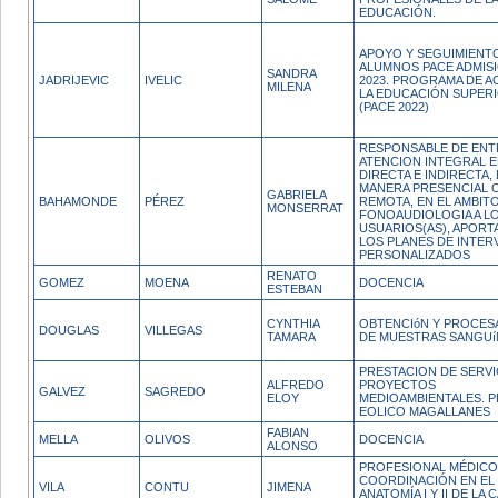
EDUCACIÓN.
APOYO Y SEGUIMIENTO
ALUMNOS PACE ADMISI
SANDRA
JADRIJEVIC
IVELIC
2023. PROGRAMA DE A
MILENA
LA EDUCACIÓN SUPERI
(PACE 2022)
RESPONSABLE DE EN
ATENCION INTEGRAL 
DIRECTA E INDIRECTA,
MANERA PRESENCIAL 
GABRIELA
BAHAMONDE
PÉREZ
REMOTA, EN EL AMBITO
MONSERRAT
FONOAUDIOLOGIA A LO
USUARIOS(AS), APORT
LOS PLANES DE INTER
PERSONALIZADOS
RENATO
GOMEZ
MOENA
DOCENCIA
ESTEBAN
CYNTHIA
OBTENCIóN Y PROCES
DOUGLAS
VILLEGAS
TAMARA
DE MUESTRAS SANGUí
PRESTACION DE SERVI
ALFREDO
PROYECTOS
GALVEZ
SAGREDO
ELOY
MEDIOAMBIENTALES. 
EOLICO MAGALLANES
FABIAN
MELLA
OLIVOS
DOCENCIA
ALONSO
PROFESIONAL MÉDICO 
COORDINACIÓN EN EL 
VILA
CONTU
JIMENA
ANATOMÍA I Y II DE LA