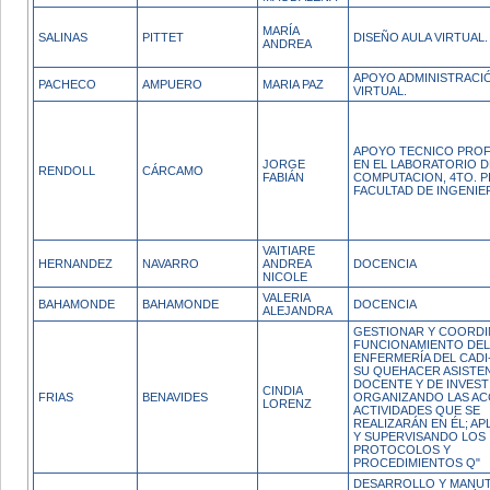
MARÍA
SALINAS
PITTET
DISEÑO AULA VIRTUAL.
ANDREA
APOYO ADMINISTRACI
PACHECO
AMPUERO
MARIA PAZ
VIRTUAL.
APOYO TECNICO PROF
JORGE
EN EL LABORATORIO D
RENDOLL
CÁRCAMO
FABIÁN
COMPUTACION, 4TO. P
FACULTAD DE INGENIER
VAITIARE
HERNANDEZ
NAVARRO
ANDREA
DOCENCIA
NICOLE
VALERIA
BAHAMONDE
BAHAMONDE
DOCENCIA
ALEJANDRA
GESTIONAR Y COORDI
FUNCIONAMIENTO DEL
ENFERMERÍA DEL CAD
SU QUEHACER ASISTE
DOCENTE Y DE INVEST
CINDIA
FRIAS
BENAVIDES
ORGANIZANDO LAS AC
LORENZ
ACTIVIDADES QUE SE
REALIZARÁN EN ÉL; A
Y SUPERVISANDO LOS
PROTOCOLOS Y
PROCEDIMIENTOS Q"
DESARROLLO Y MANU