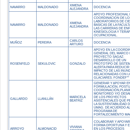
XIMENA
NAVARRO
MALDONADO
DOCENCIA
ALEJANDRA
APOYO PROFESIONAL 
COORDINACION DE LO
LABORATORIOS DE CI
XIMENA
NAVARRO
MALDONADO
BASICAS DE LA FACULT
ALEJANDRA
LAS CARRERAS DE EN
KINESIOLOGIA Y TERAP
OCUPACIONAL.
CARLOS
MUÑOZ
PEREIRA
DOCENCIA
ARTURO
APOYO EN LA COORDI
GENERAL DEL MARCO 
PROYECTO SAGAZ:
DESARROLLO DE UN
ROSENFELD
SEKULOVIC
GONZALO
PROTOTIPO DE SISTEM
ALERTA PARA REDUCIR
IMPACTO DE LAS INUN
RELACIONADAS CON L
GLACIARES. FONDEF""
GENERAR Y APOYAR EN
FORMULACIÓN, POSTU
COORDINACIÓN,PLANI
MONITOREO Y/O DES
MARICELA
DE LOS PROYECTOS
GALLARDO
LLANLLÁN
BEATRIZ
ASISTENCIALES QUE P
LA SUSTENTABILIDAD D
UMAG. DE ACUERDO A
PROGRAMA DE
FORTALECIMIENTO MAG
COLABORAR Y APOYAR
FORMA OPORTUNA Y E
VIVIANA
ARROYO
ALMONACID
EN LOS PROCESOS