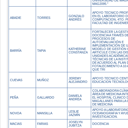
UNIVERSIDAD DE MAGA
MAG2095."
APOYO TECNICO PROF
GONZALO
EN EL LABORATORIO D
ABADIE
TORRES
ANDRÉS
COMPUTACION, 4TO. P
FACULTAD DE INGENIER
FORTALECER LA GESTI
DOCENCIA A TRAVÉS D
PROCESOS DE
AUTOEVALUACIÓN E
IMPLEMENTACIÓN DE 
KATHERINE
MODELO DE GESTIÓN 
BARRÍA
TAPIA
CONSTANZA
ARTICULE CON LAS DI
UNIDADES ACADÉMICA
TÉCNICAS DE LA INSTI
DE ACUERDO AL PLAN 
FOTALECIMIENTO A 10
QUE TRI
JEREMY
APOYO TECNICO CEN
CUEVAS
MUÑOZ
ALEJANDRO
EDUCACION TECNOLO
COLABORADORA CLÍNIC
ÁREA DE MEDICINA INT
DANIELA
PEÑA
GALLARDO
EL HOSPITAL CLINICO 
ANDREA
MAGALLANES PARA LA
DE MEDICINA
APOYO A LABORATORI
LESLIE
NOVOA
MANSILLA
OCEANOGRAFIA Y AYU
JAZMÍN
INVESTIGACION.
JOSELYN
MACIAS
FARIAS
DOCENCIA
JUBITZA