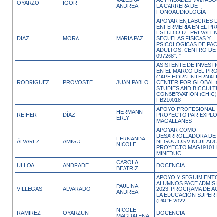
VALESKA
ACTIVIDADES VVM ASO
OYARZO
IGOR
ANDREA
LA CARRERA DE
FONOAUDIOLOGÍA
APOYAR EN LABORES 
ENFERMERÍA EN EL P
ESTUDIO DE PREVALEN
DIAZ
MORA
MARIA PAZ
SECUELAS FISICAS Y
PSICOLOGICAS DE PAC
ADULTOS, CENTRO DE
097268". "
ASISTENTE DE INVEST
EN EL MARCO DEL PR
CAPE HORN INTERNAT
RODRIGUEZ
PROVOSTE
JUAN PABLO
CENTER FOR GLOBAL
STUDIES AND BIOCULT
CONSERVATION (CHIC
FB210018
APOYO PROFESIONAL
HERMANN
REIHER
DÍAZ
PROYECTO PAR EXPL
ERLY
MAGALLANES
APOYAR COMO
DESARROLLADORA DE
FERNANDA
ÁLVAREZ
AMIGO
NEGOCIOS VINCULADO
NICOLE
PROYECTO MAG19101 
MINEDUC
CAROLA
ULLOA
ANDRADE
DOCENCIA
BEATRIZ
APOYO Y SEGUIMIENTO
ALUMNOS PACE ADMISI
PAULINA
VILLEGAS
ALVARADO
2023. PROGRAMA DE A
ANDREA
LA EDUCACIÓN SUPERI
(PACE 2022)
NICOLE
RAMIREZ
OYARZUN
DOCENCIA
MAGDALENA