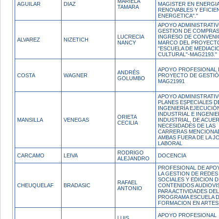
MARIELA
AGUILAR
DIAZ
MAGISTER EN ENERGI
TAMARA
RENOVABLES Y EFICIE
ENERGETICA"."
APOYO ADMINISTRATIV
GESTION DE COMPRAS
LUCRECIA
INGRESO DE CONVENIO
ALVAREZ
NIZETICH
NANCY
MARCO DEL PROYECT
"ESCUELA DE MEDIACI
CULTURAL"-MAG2193."
APOYO PROFESIONAL 
ANDRÉS
COSTA
WAGNER
PROYECTO DE GESTI
GOLUMBO
MAG21991
APOYO ADMINISTRATIV
PLANES ESPECIALES D
INGENIERÍA EJECUCIÓ
INDUSTRIAL E INGENIER
ORIETA
MANSILLA
VENEGAS
INDUSTRIAL, DE ACUER
CECILIA
NECESIDADES DE LAS
CARRERAS MENCIONA
AMBAS FUERA DE LA 
LABORAL
RODRIGO
CARCAMO
LEIVA
DOCENCIA
ALEJANDRO
PROFESIONAL DE APO
LA GESTION DE REDES
SOCIALES Y EDICION D
RAFAEL
CHEUQUELAF
BRADASIC
CONTENIDOS AUDIOVI
ANTONIO
PARA ACTIVIDADES DEL
PROGRAMA ESCUELA 
FORMACION EN ARTES
APOYO PROFESIONAL
LUIS