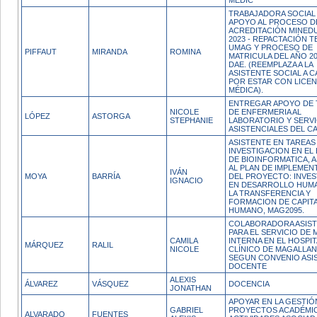
MÉDIC
TRABAJADORA SOCIAL
APOYO AL PROCESO D
ACREDITACIÓN MINED
2023 - REPACTACIÓN 
UMAG Y PROCESO DE
PIFFAUT
MIRANDA
ROMINA
MATRICULA DEL AÑO 20
DAE. (REEMPLAZA A LA
ASISTENTE SOCIAL A 
POR ESTAR CON LICEN
MÉDICA).
ENTREGAR APOYO DE 
NICOLE
DE ENFERMERIA AL
LÓPEZ
ASTORGA
STEPHANIE
LABORATORIO Y SERVI
ASISTENCIALES DEL CA
ASISTENTE EN TAREAS
INVESTIGACION EN EL
DE BIOINFORMATICA, 
AL PLAN DE IMPLEMEN
IVÁN
MOYA
BARRÍA
DEL PROYECTO: INVE
IGNACIO
EN DESARROLLO HUM
LA TRANSFERENCIA Y
FORMACION DE CAPIT
HUMANO, MAG2095.
COLABORADORA ASIST
PARA EL SERVICIO DE 
CAMILA
INTERNA EN EL HOSPIT
MÁRQUEZ
RALIL
NICOLE
CLÍNICO DE MAGALLAN
SEGUN CONVENIO ASI
DOCENTE
ALEXIS
ÁLVAREZ
VÁSQUEZ
DOCENCIA
JONATHAN
APOYAR EN LA GESTIÓ
GABRIEL
PROYECTOS ACADÉMI
ALVARADO
FUENTES