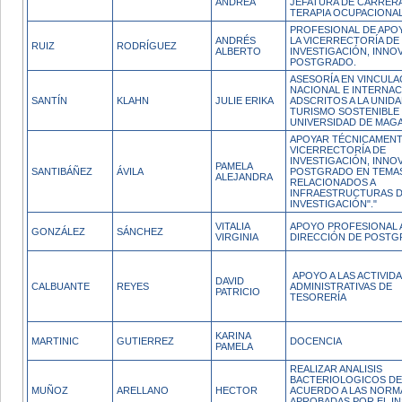
ANDREA
JEFATURA DE CARRER
TERAPIA OCUPACIONAL
PROFESIONAL DE APO
ANDRÉS
LA VICERRECTORÍA DE
RUIZ
RODRÍGUEZ
ALBERTO
INVESTIGACIÓN, INNO
POSTGRADO.
ASESORÍA EN VINCULA
NACIONAL E INTERNA
SANTÍN
KLAHN
JULIE ERIKA
ADSCRITOS A LA UNIDA
TURISMO SOSTENIBLE 
UNIVERSIDAD DE MAGA
APOYAR TÉCNICAMENTE
VICERRECTORÍA DE
INVESTIGACIÓN, INNO
PAMELA
SANTIBÁÑEZ
ÁVILA
POSTGRADO EN TEMA
ALEJANDRA
RELACIONADOS A
INFRAESTRUCTURAS 
INVESTIGACIÓN"."
VITALIA
APOYO PROFESIONAL A
GONZÁLEZ
SÁNCHEZ
VIRGINIA
DIRECCIÓN DE POST
APOYO A LAS ACTIVID
DAVID
CALBUANTE
REYES
ADMINISTRATIVAS DE
PATRICIO
TESORERÍA
KARINA
MARTINIC
GUTIERREZ
DOCENCIA
PAMELA
REALIZAR ANALISIS
BACTERIOLOGICOS DE
MUÑOZ
ARELLANO
HECTOR
ACUERDO A LAS NORM
APROBADAS POR EL I