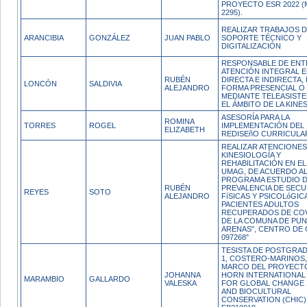
PROYECTO ESR 2022 
2295).
REALIZAR TRABAJOS 
ARANCIBIA
GONZÁLEZ
JUAN PABLO
SOPORTE TÉCNICO Y
DIGITALIZACIÓN
RESPONSABLE DE EN
ATENCIÓN INTEGRAL 
RUBÉN
DIRECTA E INDIRECTA,
LONCÓN
SALDIVIA
ALEJANDRO
FORMA PRESENCIAL O
MEDIANTE TELEASISTE
EL ÁMBITO DE LA KINE
ASESORÍA PARA LA
ROMINA
TORRES
ROGEL
IMPLEMENTACIÓN DEL
ELIZABETH
REDISEñO CURRICULA
REALIZAR ATENCIONES
KINESIOLOGÍA Y
REHABILITACIÓN EN EL
UMAG, DE ACUERDO A
PROGRAMA ESTUDIO 
RUBÉN
PREVALENCIA DE SECU
REYES
SOTO
ALEJANDRO
FíSICAS Y PSICOLóGIC
PACIENTES ADULTOS
RECUPERADOS DE COVI
DE LA COMUNA DE PUN
ARENAS", CENTRO DE
097268"
TESISTA DE POSTGRAD
1, COSTERO-MARINOS,
MARCO DEL PROYECT
JOHANNA
HORN INTERNATIONAL
MARAMBIO
GALLARDO
VALESKA
FOR GLOBAL CHANGE 
AND BIOCULTURAL
CONSERVATION (CHIC