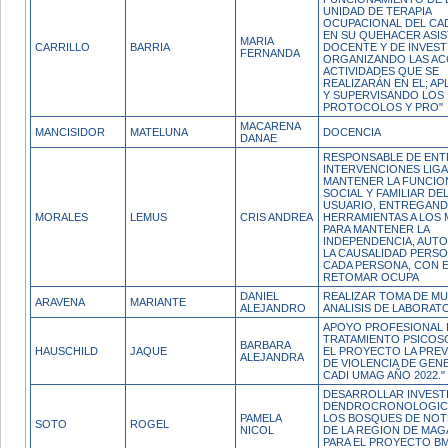
UNIDAD DE TERAPIA
OCUPACIONAL DEL CA
EN SU QUEHACER ASIS
MARIA
CARRILLO
BARRIA
DOCENTE Y DE INVEST
FERNANDA
ORGANIZANDO LAS AC
ACTIVIDADES QUE SE
REALIZARÁN EN EL; A
Y SUPERVISANDO LOS
PROTOCOLOS Y PRO"
MACARENA
MANCISIDOR
MATELUNA
DOCENCIA
DANAE
RESPONSABLE DE EN
INTERVENCIONES LIGA
MANTENER LA FUNCIO
SOCIAL Y FAMILIAR DE
USUARIO, ENTREGAN
MORALES
LEMUS
CRIS ANDREA
HERRAMIENTAS A LOS 
PARA MANTENER LA
INDEPENDENCIA, AUTO
LA CAUSALIDAD PERSO
CADA PERSONA, CON E
RETOMAR OCUPA
DANIEL
REALIZAR TOMA DE M
ARAVENA
MARIANTE
ALEJANDRO
ANALISIS DE LABORAT
APOYO PROFESIONAL 
TRATAMIENTO PSICOS
BARBARA
HAUSCHILD
JAQUE
EL PROYECTO LA PRE
ALEJANDRA
DE VIOLENCIA DE GEN
CADI UMAG AÑO 2022."
DESARROLLAR INVEST
DENDROCRONOLOGIC
PAMELA
LOS BOSQUES DE NO
SOTO
ROGEL
NICOL
DE LA REGION DE MAG
PARA EL PROYECTO BM