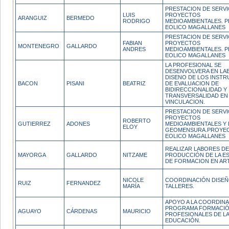
PRESTACION DE SERVI
LUIS
PROYECTOS
ARANGUIZ
BERMEDO
RODRIGO
MEDIOAMBIENTALES. 
EOLICO MAGALLANES
PRESTACION DE SERVI
FABIAN
PROYECTOS
MONTENEGRO
GALLARDO
ANDRES
MEDIOAMBIENTALES. 
EOLICO MAGALLANES
LA PROFESIONAL SE
DESENVOLVERA EN LA
DISENO DE LOS INST
BACON
PISANI
BEATRIZ
DE EVALUACION DE
BIDIRECCIONALIDAD Y
TRANSVERSALIDAD EN
VINCULACION.
PRESTACION DE SERVI
PROYECTOS
ROBERTO
GUTIERREZ
ADONES
MEDIOAMBIENTALES Y 
ELOY
GEOMENSURA.PROYE
EOLICO MAGALLANES
REALIZAR LABORES DE
MAYORGA
GALLARDO
NITZAME
PRODUCCIÓN DE LA E
DE FORMACION EN AR
NICOLE
COORDINACIÓN DISE
RUIZ
FERNANDEZ
MARÍA
TALLERES.
APOYO A LA COORDIN
PROGRAMA FORMACI
AGUAYO
CÁRDENAS
MAURICIO
PROFESIONALES DE L
EDUCACIÓN.