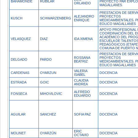
BAHAMONDE
RUBILAR
PROYECTO PAR EXPL
ORLANDO
MAGALLANES
PRESTACION DE SERVI
ALEJANDRO
PROYECTOS
KUSCH
SCHWARZENBERG
ENRIQUE
MEDIOAMBIENTALES. 
EOLICO MAGALLANES
APOYO PROFESIONAL 
COORDINACIÓN DEL E
ACADÉMICO DEL PRO
VELASQUEZ
DIAZ
IDA XIMENA
ESCUELA DE TALENTO
PEDAGÓGICOS (ETAPE)
COMUNA DE PUERTO N
PRESTACION DE SERVI
ROSSANA
PROYECTOS
DELGADO
PARDO
BEATRIZ
MEDIOAMBIENTALES. 
EOLICO MAGALLANES
VALERIA
CARDENAS
OYARZUN
DOCENCIA
ISABEL
CLAUDIA
ESTRADA
GOIC
DOCENCIA
ANDREA
ALFREDO
FONSECA
MIHOVILOVIC
DOCENCIA
EDUARDO
AGUILAR
SANCHEZ
SOFIA PAZ
DOCENCIA
ERIC
MOLINET
OYARZÚN
DOCENCIA
OCTAVIO