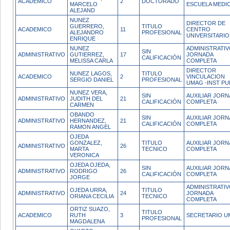
ACADEMICO
2
DOCTORADO
MARCELO
ESCUELA MEDI
ALEJAND
NUNEZ
DIRECTOR DE
GUERRERO,
TITULO
ACADEMICO
11
CENTRO
ALEJANDRO
PROFESIONAL
UNIVERSITARIO
ENRIQUE
NUNEZ
ADMINISTRATI
SIN
ADMINISTRATIVO
GUTIERREZ,
17
JORNADA
CALIFICACIÓN
MELISSA CARLA
COMPLETA
DIRECTOR
NUNEZ LAGOS,
TITULO
ACADEMICO
2
VINCULACION
SERGIO DANIEL
PROFESIONAL
UMAG -INST PU
NUNEZ VERA,
SIN
AUXILIAR JOR
ADMINISTRATIVO
JUDITH DEL
21
CALIFICACIÓN
COMPLETA
CARMEN
OBANDO
SIN
AUXILIAR JOR
ADMINISTRATIVO
HERNANDEZ,
21
CALIFICACIÓN
COMPLETA
RAMON ANGEL
OJEDA
GONZALEZ,
TITULO
AUXILIAR JOR
ADMINISTRATIVO
26
MARTA
TECNICO
COMPLETA
VERONICA
OJEDA OJEDA,
SIN
AUXILIAR JOR
ADMINISTRATIVO
RODRIGO
26
CALIFICACIÓN
COMPLETA
JORGE
ADMINISTRATI
OJEDA URRA,
TITULO
ADMINISTRATIVO
24
JORNADA
ORIANA CECILIA
TECNICO
COMPLETA
ORTIZ SUAZO,
TITULO
ACADEMICO
RUTH
3
SECRETARIO U
PROFESIONAL
MAGDALENA