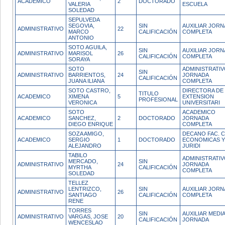
ACADEMICO
2
DOCTORADO
VALERIA
ESCUELA
SOLEDAD
SEPULVEDA
SEGOVIA,
SIN
AUXILIAR JOR
ADMINISTRATIVO
22
MARCO
CALIFICACIÓN
COMPLETA
ANTONIO
SOTO AGUILA,
SIN
AUXILIAR JOR
ADMINISTRATIVO
MARISOL
26
CALIFICACIÓN
COMPLETA
SORAYA
SOTO
ADMINISTRATI
SIN
ADMINISTRATIVO
BARRIENTOS,
24
JORNADA
CALIFICACIÓN
JUANA ILIANA
COMPLETA
SOTO CASTRO,
DIRECTORA DE
TITULO
ACADEMICO
XIMENA
5
EXTENSION
PROFESIONAL
VERONICA
UNIVERSITARI
SOTO
ACADEMICO
ACADEMICO
SANCHEZ,
2
DOCTORADO
JORNADA
DIEGO ENRIQUE
COMPLETA
SOZA AMIGO,
DECANO FAC. C
ACADEMICO
SERGIO
1
DOCTORADO
ECONOMICAS Y
ALEJANDRO
JURIDI
TABILO
ADMINISTRATI
MERCADO,
SIN
ADMINISTRATIVO
24
JORNADA
MYRTHA
CALIFICACIÓN
COMPLETA
SOLEDAD
TELLEZ
LENTRIZCO,
SIN
AUXILIAR JOR
ADMINISTRATIVO
26
SANTIAGO
CALIFICACIÓN
COMPLETA
RENE
TORRES
SIN
AUXILIAR MEDI
ADMINISTRATIVO
VARGAS, JOSE
20
CALIFICACIÓN
JORNADA
WENCESLAO