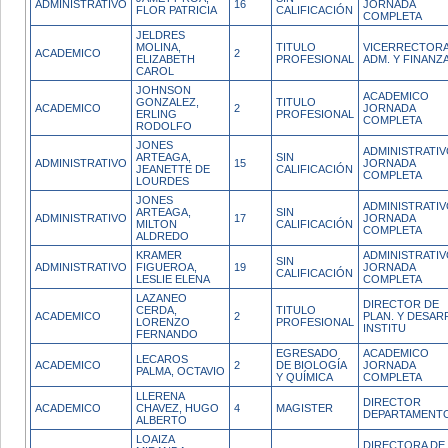
ADMINISTRATIVO
16
JORNADA
FLOR PATRICIA
CALIFICACIÓN
COMPLETA
JELDRES
MOLINA,
TITULO
VICERRECTORA
ACADEMICO
2
ELIZABETH
PROFESIONAL
ADM. Y FINANZ
CAROL
JOHNSON
ACADEMICO
GONZALEZ,
TITULO
ACADEMICO
2
JORNADA
ERLING
PROFESIONAL
COMPLETA
RODOLFO
JONES
ADMINISTRATI
ARTEAGA,
SIN
ADMINISTRATIVO
15
JORNADA
JEANETTE DE
CALIFICACIÓN
COMPLETA
LOURDES
JONES
ADMINISTRATI
ARTEAGA,
SIN
ADMINISTRATIVO
17
JORNADA
MILTON
CALIFICACIÓN
COMPLETA
ALDREDO
KRAMER
ADMINISTRATI
SIN
ADMINISTRATIVO
FIGUEROA,
19
JORNADA
CALIFICACIÓN
LESLIE ELENA
COMPLETA
LAZANEO
DIRECTOR DE
CERDA,
TITULO
ACADEMICO
2
PLAN. Y DESAR
LORENZO
PROFESIONAL
INSTITU
FERNANDO
EGRESADO
ACADEMICO
LECAROS
ACADEMICO
2
DE BIOLOGÍA
JORNADA
PALMA, OCTAVIO
Y QUÍMICA
COMPLETA
LLERENA
DIRECTOR
ACADEMICO
CHAVEZ, HUGO
4
MAGISTER
DEPARTAMENT
ALBERTO
LOAIZA
DIRECTORA DE