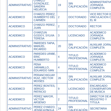
OYARZO
ADMINISTRATI
GONZALEZ,
SIN
ADMINISTRATIVO
19
JORNADA
SANDRA
CALIFICACIÓN
COMPLETA
HELVECIA
OYARZO PEREZ,
VICE RECTOR 
ACADEMICO
HUMBERTO DEL
2
DOCTORADO
VINCULACION 
CARMEN
EL M
OYARZO PEREZ,
ACADEMICO
2
DOCTORADO
RECTOR
JUAN
OYARZUN
ACADEMICO
ACADEMICO
GODOY, SYLVIA
3
LICENCIADO
JORNADA
TERESA
COMPLETA
PAREDES TAPIA,
SIN
AUXILIAR JOR
ADMINISTRATIVO
MANUEL
20
CALIFICACIÓN
COMPLETA
RICARDO
PAREDES URIBE,
ACADEMICO
TITULO
ACADEMICO
ERIC
4
JORNADA
PROFESIONAL
HUMBERTO
COMPLETA
PENA
ACADEMICO
TITULO
ACADEMICO
JARAMILLO,
4
JORNADA
PROFESIONAL
EDUARDO IVAN
COMPLETA
PERANCHIGUAY
SIN
AUXILIAR JOR
ADMINISTRATIVO
RUIZ, HECTOR
26
CALIFICACIÓN
COMPLETA
MOISES
PEREZ BONTES,
ENCARGADO
ACADEMICO
SERGIO
9
LICENCIADO
CONSERVATOR
PATRICIO
DE MUSICA
PEREZ MAYOR,
DIRECTOR DE A
TITULO
ACADEMICO
VICTOR
2
REGISTRO Y
PROFESIONAL
ARSENIO
TITULA
PEREZ OYARZO,
SIN
ADMINISTRATIVO
24
SECRETARIA
JESSICA PAOLA
CALIFICACIÓN