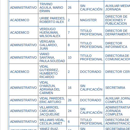
TRIVINO
SIN
AUXILIAR MEDI
ADMINISTRATIVO
AGUILA, MARIO
26
CALIFICACIÓN
JORNADA
ERWIN
DIRECTOR DE
URIBE PAREDES,
ACADEMICO
2
MAGISTER
EDICIONES Y
ROBERTO ALEX
PUBLICACION
VERDUGO
TITULO
DIRECTOR DE
ACADEMICO
HUENUMAN,
7
PROFESIONAL
DEPARTAMENT
WILSON ALEX
VERGARA
TITULO
DIRECTOR
ADMINISTRATIVO
GALLARDO,
8
PROFESIONAL
INFORMATICA
JUAN
VIANO
TITULO
DIRECTORA DE
ADMINISTRATIVO
SANTANA,
10
PROFESIONAL
COMUNICACIO
PAULA SOLEDAD
VIDAL
GUTIERREZ,
ACADEMICO
2
DOCTORADO
DIRECTOR CER
HUMBERTO
RICARDO
VIDAL
OYARZUN,
SIN
ADMINISTRATIVO
16
SECRETARIA
ADRIANA DEL
CALIFICACIÓN
CARMEN
VIDAL PAREDES,
AUXILIAR JOR
ADMINISTRATIVO
26
DOCTORADO
ERIC ARTURO
COMPLETA
VILLARROEL
ADMINISTRATI
SIN
ADMINISTRATIVO
CARCAMO,
24
JORNADA
CALIFICACIÓN
JACQUELINE
COMPLETA
WILLIAMS VIDAL,
TITULO
DIRECTORA DE
ADMINISTRATIVO
6
CECILIA JANET
PROFESIONAL
ADMINISTRACI
YANEZ RUIZ,
SIN
SECRETARIA DE