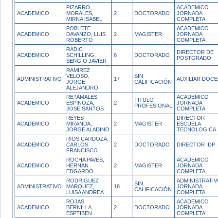
PIZARRO
ACADEMICO
ACADEMICO
MORALES,
2
DOCTORADO
JORNADA
MIRNA ISABEL
COMPLETA
POBLETE
ACADEMICO
ACADEMICO
DAVANZO, LUIS
2
MAGISTER
JORNADA
ROBERTO
COMPLETA
RADIC
DIRECTOR DE
ACADEMICO
SCHILLING,
6
DOCTORADO
POSTGRADO
SERGIO JAVIER
RAMIREZ
VELOSO,
SIN
ADMINISTRATIVO
17
AUXILIAR DOC
JORGE
CALIFICACIÓN
ALEJANDRO
RETAMALES
ACADEMICO
TITULO
ACADEMICO
ESPINOZA,
2
JORNADA
PROFESIONAL
JOSE SANTOS
COMPLETA
REYES
DIRECTOR
ACADEMICO
MIRANDA,
2
MAGISTER
ESCUELA
JORGE ALADINO
TECNOLOGICA
RIOS CARDOZA,
ACADEMICO
CARLOS
2
DOCTORADO
DIRECTOR IDP
FRANCISCO
ROCHA PAVES,
ACADEMICO
ACADEMICO
HERNAN
2
MAGISTER
JORNADA
EDGARDO
COMPLETA
RODRIGUEZ
ADMINISTRATI
SIN
ADMINISTRATIVO
MARQUEZ,
18
JORNADA
CALIFICACIÓN
LUISA ANDREA
COMPLETA
ROJAS
ACADEMICO
ACADEMICO
BERNILLA,
2
DOCTORADO
JORNADA
ESPTIBEN
COMPLETA