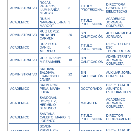
ROJAS
DIRECTORA
PALACIOS,
TITULO
ADMINISTRATIVO
8
GENERAL DE
ILUMINANDA
PROFESIONAL
BIBLIOTECAS
GLADYS
RUBIN
ACADEMICO
TITULO
ACADEMICO
NAVARRO, ERNA
3
JORNADA
PROFESIONAL
MARGOT
COMPLETA
RUIZ LOPEZ,
SIN
AUXILIAR MEDI
ADMINISTRATIVO
HILDA DEL
26
CALIFICACIÓN
JORNADA
CARMEN
RUIZ SOTO,
DIRECTOR DE 
TITULO
ACADEMICO
DANIEL
6
ESC.
PROFESIONAL
ALFREDO
TECNOLOGICA
ADMINISTRATI
RUIZ TRIVINO,
SIN
ADMINISTRATIVO
18
JORNADA
MIRZA MABEL
CALIFICACIÓN
COMPLETA
SALDIVIA
SALDIVIA,
SIN
AUXILIAR JOR
ADMINISTRATIVO
22
FRANCISCO
CALIFICACIÓN
COMPLETA
JAVIER
SALMERON
DIRECTORA DE
ACADEMICO
PENA, MARIA
7
DOCTORADO
ASUNTOS
LUISA
ESTUDIANTILES
SANDOVAL
ACADEMICO
BORQUEZ,
ACADEMICO
2
MAGISTER
JORNADA
HERMINIO
COMPLETA
SEGUNDO
SANTANA
TITULO
DIRECTOR
ACADEMICO
CALISTO, MARIO
3
PROFESIONAL
DEPARTAMENT
LORENZO
SCABINI
VRSALOVIC,
DIRECTORA DE