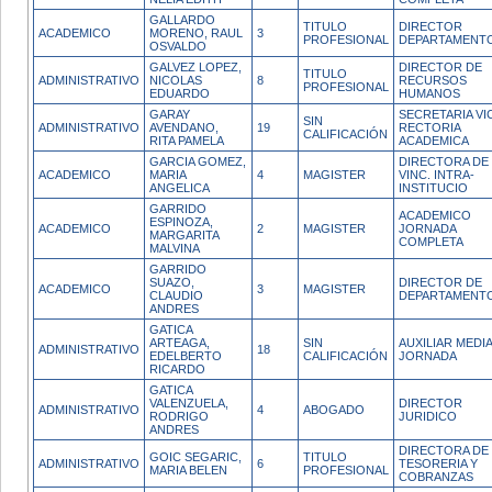
GALLARDO
TITULO
DIRECTOR
ACADEMICO
MORENO, RAUL
3
PROFESIONAL
DEPARTAMENT
OSVALDO
GALVEZ LOPEZ,
DIRECTOR DE
TITULO
ADMINISTRATIVO
NICOLAS
8
RECURSOS
PROFESIONAL
EDUARDO
HUMANOS
GARAY
SECRETARIA VI
SIN
ADMINISTRATIVO
AVENDANO,
19
RECTORIA
CALIFICACIÓN
RITA PAMELA
ACADEMICA
GARCIA GOMEZ,
DIRECTORA DE
ACADEMICO
MARIA
4
MAGISTER
VINC. INTRA-
ANGELICA
INSTITUCIO
GARRIDO
ACADEMICO
ESPINOZA,
ACADEMICO
2
MAGISTER
JORNADA
MARGARITA
COMPLETA
MALVINA
GARRIDO
SUAZO,
DIRECTOR DE
ACADEMICO
3
MAGISTER
CLAUDIO
DEPARTAMENT
ANDRES
GATICA
ARTEAGA,
SIN
AUXILIAR MEDI
ADMINISTRATIVO
18
EDELBERTO
CALIFICACIÓN
JORNADA
RICARDO
GATICA
VALENZUELA,
DIRECTOR
ADMINISTRATIVO
4
ABOGADO
RODRIGO
JURIDICO
ANDRES
DIRECTORA DE
GOIC SEGARIC,
TITULO
ADMINISTRATIVO
6
TESORERIA Y
MARIA BELEN
PROFESIONAL
COBRANZAS