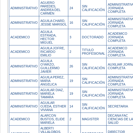
AGUERO
ADMINISTRATI
PAREDES,
SIN
ADMINISTRATIVO
24
JORNADA
ANDREA DEL
CALIFICACIÓN
COMPLETA
CARMEN
ADMINISTRATI
AGUILA CHARD,
SIN
ADMINISTRATIVO
16
JORNADA
JESSIE MARISOL
CALIFICACIÓN
COMPLETA
AGUILA
ACADEMICO
ESTRADA,
ACADEMICO
3
DOCTORADO
JORNADA
HECTOR
COMPLETA
MIGUEL
AGUILA JOFRE,
ACADEMICO
TITULO
ACADEMICO
RICARDO
2
JORNADA
PROFESIONAL
EMILIO
COMPLETA
AGUILA
OYARZO,
SIN
AUXILIAR JOR
ADMINISTRATIVO
26
GUILLERMO
CALIFICACIÓN
COMPLETA
JAVIER
AGUILA PEREZ,
ADMINISTRATI
SIN
ADMINISTRATIVO
MARIA
19
JORNADA
CALIFICACIÓN
ANGELICA
COMPLETA
AGUILAR DIAZ,
ADMINISTRATI
SIN
ADMINISTRATIVO
MARIELA
19
JORNADA
CALIFICACIÓN
TAMARA
COMPLETA
AGUILAR
SIN
ADMINISTRATIVO
OJEDA, ESTHER
14
SECRETARIA
CALIFICACIÓN
VIVIANA
ALARCON
DECANA FAC
ACADEMICO
BUSTOS, ELIDE
2
MAGISTER
CIENCIAS DE L
MARIELA
SALUD
ALBERTI
VILLALOBOS,
DIRECTOR