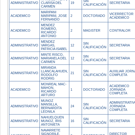
SIN
ADMINISTRATIVO
CLARISA DEL
19
SECRETARIA
CALIFICACIÓN
CARMEN
MARIPANI
VICERRECTOR
ACADEMICO
MARIPANI, JOSE
2
DOCTORADO
ACADEMICO
FERNANDO
MENDEZ
ROMERO,
ACADEMICO
2
MAGISTER
CONTRALOR
RICARDO
ANTONIO
MENDEZ
SIN
ADMINISTRATIVO
VARGAS,
12
SECRETARIA
CALIFICACIÓN
PATRICIA ISABEL
MINTE RISCO,
SIN
ADMINISTRATIVO
MARIANELA DEL
12
SECRETARIA
CALIFICACIÓN
CARMEN
MIRANDA
LLANCALAHUEN,
SIN
AUXILIAR JOR
ADMINISTRATIVO
21
RODOLFO
CALIFICACIÓN
COMPLETA
RODRIG
MONREAL MAC-
ACADEMICO
MAHON,
ACADEMICO
1
DOCTORADO
JORNADA
RICARDO
COMPLETA
ARTURO
MUNOZ
ADMINISTRATI
MANSILLA,
SIN
ADMINISTRATIVO
24
JORNADA
BERNARDITA
CALIFICACIÓN
COMPLETA
LEONILA
NAHUELQUEN
SIN
ADMINISTRATIVO
MUNOZ, IRIS
16
SECRETARIA
CALIFICACIÓN
ANTONIETA
NAVARRETE
SIGNORILE,
DIRECTOR