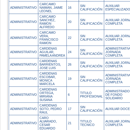
CARCAMO
SIN
AUXILIAR
ADMINISTRATIVO
NAIMAN, JAIME
16
CALIFICACIÓN
ESPECIALIZAD
LEONEL
CARCAMO
SANCHEZ,
SIN
AUXILIAR JOR
ADMINISTRATIVO
20
RAMON
CALIFICACIÓN
COMPLETA
ALFREDO
CARCAMO
VERA,
SIN
AUXILIAR JOR
ADMINISTRATIVO
22
FRANCISCO
CALIFICACIÓN
COMPLETA
RAMON
CARDENAS
ADMINISTRATI
SIN
ADMINISTRATIVO
AGUILAR,
24
JORNADA
CALIFICACIÓN
PAMELA ANDREA
COMPLETA
CARDENAS
SIN
AUXILIAR JOR
ADMINISTRATIVO
BARRIENTOS,
26
CALIFICACIÓN
COMPLETA
JOSE LUIS
CARDENAS
ADMINISTRATI
ESCOBAR,
SIN
ADMINISTRATIVO
19
JORNADA
MONICA
CALIFICACIÓN
COMPLETA
MARCELA
CARDENAS
ADMINISTRADO
ORTEGA,
TITULO
ADMINISTRATIVO
6
DE FONDO
MIRIANA
PROFESIONAL
SOLIDARIO
SUSANA
CARDENAS
SIN
ADMINISTRATIVO
SOTO, PEDRO
17
AUXILIAR DOC
CALIFICACIÓN
RAUL
CARO
ALVARADO,
TITULO
AUXILIAR JOR
ADMINISTRATIVO
21
CESAR
TECNICO
COMPLETA
EDUARDO