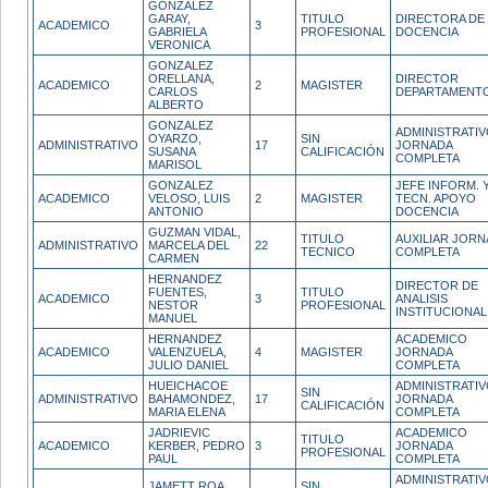
GONZALEZ
GARAY,
TITULO
DIRECTORA DE
ACADEMICO
3
GABRIELA
PROFESIONAL
DOCENCIA
VERONICA
GONZALEZ
ORELLANA,
DIRECTOR
ACADEMICO
2
MAGISTER
CARLOS
DEPARTAMENT
ALBERTO
GONZALEZ
ADMINISTRATI
OYARZO,
SIN
ADMINISTRATIVO
17
JORNADA
SUSANA
CALIFICACIÓN
COMPLETA
MARISOL
GONZALEZ
JEFE INFORM. 
ACADEMICO
VELOSO, LUIS
2
MAGISTER
TECN. APOYO
ANTONIO
DOCENCIA
GUZMAN VIDAL,
TITULO
AUXILIAR JOR
ADMINISTRATIVO
MARCELA DEL
22
TECNICO
COMPLETA
CARMEN
HERNANDEZ
DIRECTOR DE
FUENTES,
TITULO
ACADEMICO
3
ANALISIS
NESTOR
PROFESIONAL
INSTITUCIONAL
MANUEL
HERNANDEZ
ACADEMICO
ACADEMICO
VALENZUELA,
4
MAGISTER
JORNADA
JULIO DANIEL
COMPLETA
HUEICHACOE
ADMINISTRATI
SIN
ADMINISTRATIVO
BAHAMONDEZ,
17
JORNADA
CALIFICACIÓN
MARIA ELENA
COMPLETA
JADRIEVIC
ACADEMICO
TITULO
ACADEMICO
KERBER, PEDRO
3
JORNADA
PROFESIONAL
PAUL
COMPLETA
ADMINISTRATI
JAMETT ROA,
SIN