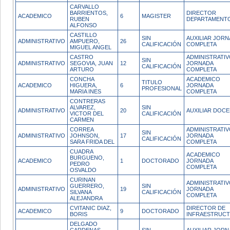
CARVALLO
BARRIENTOS,
DIRECTOR
ACADEMICO
6
MAGISTER
RUBEN
DEPARTAMENT
ALFONSO
CASTILLO
SIN
AUXILIAR JOR
ADMINISTRATIVO
AMPUERO,
26
CALIFICACIÓN
COMPLETA
MIGUEL ANGEL
CASTRO
ADMINISTRATI
SIN
ADMINISTRATIVO
SEGOVIA, JUAN
12
JORNADA
CALIFICACIÓN
ARTURO
COMPLETA
CONCHA
ACADEMICO
TITULO
ACADEMICO
HIGUERA,
6
JORNADA
PROFESIONAL
MARIA INES
COMPLETA
CONTRERAS
ALVAREZ,
SIN
ADMINISTRATIVO
20
AUXILIAR DOC
VICTOR DEL
CALIFICACIÓN
CARMEN
CORREA
ADMINISTRATI
SIN
ADMINISTRATIVO
JOHNSON,
17
JORNADA
CALIFICACIÓN
SARA FRIDA DEL
COMPLETA
CUADRA
ACADEMICO
BURGUENO,
ACADEMICO
1
DOCTORADO
JORNADA
PEDRO
COMPLETA
OSVALDO
CURINAN
ADMINISTRATI
GUERRERO,
SIN
ADMINISTRATIVO
19
JORNADA
SILVANA
CALIFICACIÓN
COMPLETA
ALEJANDRA
CVITANIC DIAZ,
DIRECTOR DE
ACADEMICO
9
DOCTORADO
BORIS
INFRAESTRUC
DELGADO