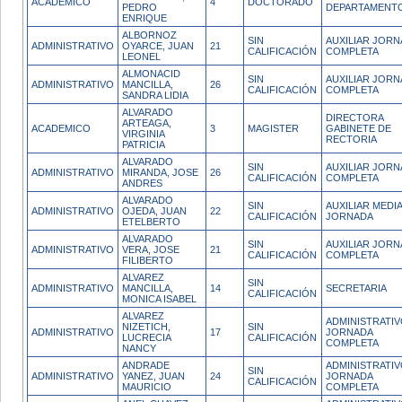
ACADEMICO
4
DOCTORADO
PEDRO
DEPARTAMENT
ENRIQUE
ALBORNOZ
SIN
AUXILIAR JOR
ADMINISTRATIVO
OYARCE, JUAN
21
CALIFICACIÓN
COMPLETA
LEONEL
ALMONACID
SIN
AUXILIAR JOR
ADMINISTRATIVO
MANCILLA,
26
CALIFICACIÓN
COMPLETA
SANDRA LIDIA
ALVARADO
DIRECTORA
ARTEAGA,
ACADEMICO
3
MAGISTER
GABINETE DE
VIRGINIA
RECTORIA
PATRICIA
ALVARADO
SIN
AUXILIAR JOR
ADMINISTRATIVO
MIRANDA, JOSE
26
CALIFICACIÓN
COMPLETA
ANDRES
ALVARADO
SIN
AUXILIAR MEDI
ADMINISTRATIVO
OJEDA, JUAN
22
CALIFICACIÓN
JORNADA
ETELBERTO
ALVARADO
SIN
AUXILIAR JOR
ADMINISTRATIVO
VERA, JOSE
21
CALIFICACIÓN
COMPLETA
FILIBERTO
ALVAREZ
SIN
ADMINISTRATIVO
MANCILLA,
14
SECRETARIA
CALIFICACIÓN
MONICA ISABEL
ALVAREZ
ADMINISTRATI
NIZETICH,
SIN
ADMINISTRATIVO
17
JORNADA
LUCRECIA
CALIFICACIÓN
COMPLETA
NANCY
ANDRADE
ADMINISTRATI
SIN
ADMINISTRATIVO
YANEZ, JUAN
24
JORNADA
CALIFICACIÓN
MAURICIO
COMPLETA