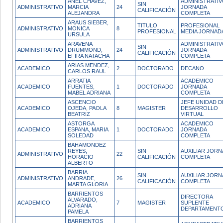
ANEL CHAVEZ,
ADMINISTRATI
SIN
ADMINISTRATIVO
MARCIA
24
JORNADA
CALIFICACIÓN
ALEJANDRA
COMPLETA
ARAUS SIEBER,
TITULO
PROFESIONAL
ADMINISTRATIVO
MONICA
8
PROFESIONAL
MEDIA JORNAD
URSULA
ARAVENA
ADMINISTRATI
SIN
ADMINISTRATIVO
DRUMMOND,
24
JORNADA
CALIFICACIÓN
EFIRA NATACHA
COMPLETA
ARIAS MENDEZ,
ACADEMICO
2
DOCTORADO
DECANO
CARLOS RAUL
ARRATIA
ACADEMICO
ACADEMICO
FUENTES,
1
DOCTORADO
JORNADA
MABEL ADRIANA
COMPLETA
ASCENCIO
JEFE UNIDAD D
ACADEMICO
OJEDA, PAOLA
8
MAGISTER
DESARROLLO
BEATRIZ
VIRTUAL
ASTORGA
ACADEMICO
ACADEMICO
ESPANA, MARIA
1
DOCTORADO
JORNADA
SOLEDAD
COMPLETA
BAHAMONDEZ
REYES,
SIN
AUXILIAR JOR
ADMINISTRATIVO
22
HORACIO
CALIFICACIÓN
COMPLETA
ALBERTO
BARRIA
SIN
AUXILIAR JOR
ADMINISTRATIVO
ANDRADE,
26
CALIFICACIÓN
COMPLETA
MARTA GLORIA
BARRIENTOS
DIRECTORA
ALVARADO,
ACADEMICO
7
MAGISTER
SUPLENTE
ADRIANA
DEPARTAMENT
PAMELA
BARRIENTOS