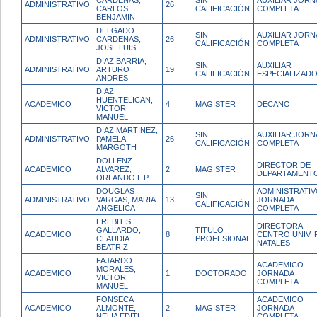
CARDENAS,
SIN
AUXILIAR JOR
ADMINISTRATIVO
26
CARLOS
CALIFICACIÓN
COMPLETA
BENJAMIN
DELGADO
SIN
AUXILIAR JOR
ADMINISTRATIVO
CARDENAS,
26
CALIFICACIÓN
COMPLETA
JOSE LUIS
DIAZ BARRIA,
SIN
AUXILIAR
ADMINISTRATIVO
ARTURO
19
CALIFICACIÓN
ESPECIALIZAD
ANDRES
DIAZ
HUENTELICAN,
ACADEMICO
4
MAGISTER
DECANO
VICTOR
MANUEL
DIAZ MARTINEZ,
SIN
AUXILIAR JOR
ADMINISTRATIVO
PAMELA
26
CALIFICACIÓN
COMPLETA
MARGOTH
DOLLENZ
DIRECTOR DE
ACADEMICO
ALVAREZ,
2
MAGISTER
DEPARTAMENT
ORLANDO F.P.
DOUGLAS
ADMINISTRATI
SIN
ADMINISTRATIVO
VARGAS, MARIA
13
JORNADA
CALIFICACIÓN
ANGELICA
COMPLETA
EREBITIS
DIRECTORA
GALLARDO,
TITULO
ACADEMICO
8
CENTRO UNIV. 
CLAUDIA
PROFESIONAL
NATALES
BEATRIZ
FAJARDO
ACADEMICO
MORALES,
ACADEMICO
1
DOCTORADO
JORNADA
VICTOR
COMPLETA
MANUEL
FONSECA
ACADEMICO
ACADEMICO
ALMONTE,
2
MAGISTER
JORNADA
NELIA EDITH
COMPLETA