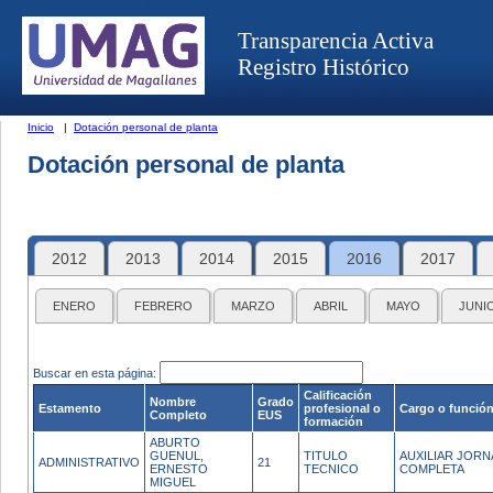
Transparencia Activa
Registro Histórico
Inicio
|
Dotación personal de planta
Dotación personal de planta
2012
2013
2014
2015
2016
2017
ENERO
FEBRERO
MARZO
ABRIL
MAYO
JUNI
Buscar en esta página:
Calificación
Nombre
Grado
Estamento
profesional o
Cargo o funció
Completo
EUS
formación
ABURTO
GUENUL,
TITULO
AUXILIAR JOR
ADMINISTRATIVO
21
ERNESTO
TECNICO
COMPLETA
MIGUEL