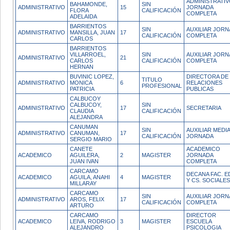
ADMINISTRATI
BAHAMONDE,
SIN
ADMINISTRATIVO
15
JORNADA
FLORA
CALIFICACIÓN
COMPLETA
ADELAIDA
BARRIENTOS
SIN
AUXILIAR JOR
ADMINISTRATIVO
MANSILLA, JUAN
17
CALIFICACIÓN
COMPLETA
CARLOS
BARRIENTOS
VILLARROEL,
SIN
AUXILIAR JOR
ADMINISTRATIVO
21
CARLOS
CALIFICACIÓN
COMPLETA
HERNAN
BUVINIC LOPEZ,
DIRECTORA DE
TITULO
ADMINISTRATIVO
MONICA
6
RELACIONES
PROFESIONAL
PATRICIA
PUBLICAS
CALBUCOY
CALBUCOY,
SIN
ADMINISTRATIVO
17
SECRETARIA
CLAUDIA
CALIFICACIÓN
ALEJANDRA
CANUMAN
SIN
AUXILIAR MEDI
ADMINISTRATIVO
CANUMAN,
17
CALIFICACIÓN
JORNADA
SERGIO MARIO
CANETE
ACADEMICO
ACADEMICO
AGUILERA,
2
MAGISTER
JORNADA
JUAN IVAN
COMPLETA
CARCAMO
DECANA FAC. E
ACADEMICO
AGUILA, ANAHI
4
MAGISTER
Y CS. SOCIALES
MILLARAY
CARCAMO
SIN
AUXILIAR JOR
ADMINISTRATIVO
AROS, FELIX
17
CALIFICACIÓN
COMPLETA
ARTURO
CARCAMO
DIRECTOR
ACADEMICO
LEIVA, RODRIGO
3
MAGISTER
ESCUELA
ALEJANDRO
PSICOLOGIA