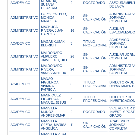
MIRANDA,
ACADEMICO
2
DOCTORADO
ASEGURAMIEN
SUSANA
DE LA CA
HESPERIA
LOPEZ ESTEFO,
ADMINISTRATI
SIN
ADMINISTRATIVO
MONICA
24
JORNADA
CALIFICACIÓN
MARCELA
COMPLETA
MACHUCA
SIN
AUXILIAR
ADMINISTRATIVO
RIVERA, JUAN
16
CALIFICACIÓN
ESPECIALIZAD
CARLOS
ACADEMICO
MAGAS KUSAK,
TITULO
ACADEMICO
3
JORNADA
BEDRICH
PROFESIONAL
COMPLETA
MALDONADO
SIN
AUXILIAR JOR
ADMINISTRATIVO
AMPUERO,
26
CALIFICACIÓN
COMPLETA
JAIME EXEQUIEL
MALDONADO
ADMINISTRATI
SIN
ADMINISTRATIVO
RIVERA,
24
JORNADA
CALIFICACIÓN
VANESSA HILDA
COMPLETA
MANAO
FIGUEROA,
TITULO
DIRECTORA DE
ACADEMICO
6
VIVIANA
PROFESIONAL
DEPARTAMENT
PATRICIA
MANRIQUEZ
TITULO
DIRECTOR DE
ACADEMICO
FIGUEROA,
3
PROFESIONAL
INVESTIGACIO
MANUEL JESUS
MANSILLA
VICE RECTOR 
ACADEMICO
MUNOZ,
2
DOCTORADO
INVEST. Y POST
ANDRES OMAR
GRADO
MANSILLA
ACADEMICO
SIN
ACADEMICO
OJEDA, MARISA
11
JORNADA
CALIFICACIÓN
ANGELICA
COMPLETA
MANSILLA VERA,