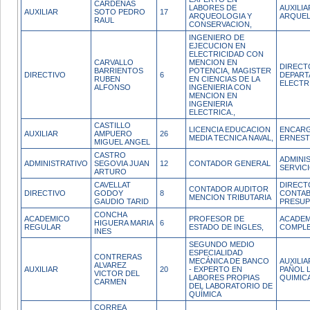
CARDENAS
LABORES DE
AUXILI
AUXILIAR
SOTO PEDRO
17
ARQUEOLOGIA Y
ARQUEL
RAUL
CONSERVACION,
INGENIERO DE
EJECUCION EN
ELECTRICIDAD CON
CARVALLO
MENCION EN
DIRECT
BARRIENTOS
POTENCIA, MAGISTER
DIRECTIVO
6
DEPAR
RUBEN
EN CIENCIAS DE LA
ELECTR
ALFONSO
INGENIERIA CON
MENCION EN
INGENIERIA
ELECTRICA.,
CASTILLO
LICENCIA EDUCACION
ENCARG
AUXILIAR
AMPUERO
26
MEDIA TECNICA NAVAL,
ERNEST
MIGUEL ANGEL
CASTRO
ADMINI
ADMINISTRATIVO
SEGOVIA JUAN
12
CONTADOR GENERAL
SERVIC
ARTURO
CAVELLAT
DIRECT
CONTADOR AUDITOR
DIRECTIVO
GODOY
8
CONTAB
MENCION TRIBUTARIA
GAUDIO TARID
PRESU
CONCHA
ACADEMICO
PROFESOR DE
ACADEM
HIGUERA MARIA
6
REGULAR
ESTADO DE INGLES,
COMPL
INES
SEGUNDO MEDIO
ESPECIALIDAD
CONTRERAS
MECÁNICA DE BANCO
AUXILI
ALVAREZ
AUXILIAR
20
- EXPERTO EN
PAÑOL 
VICTOR DEL
LABORES PROPIAS
QUIMIC
CARMEN
DEL LABORATORIO DE
QUÍMICA
CORREA