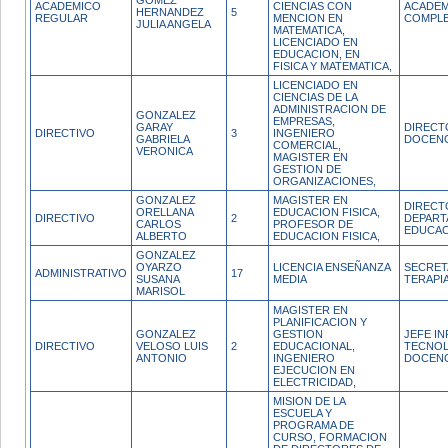
GOMEZ
ACADEMICO
CIENCIAS CON
ACADEM
HERNANDEZ
5
REGULAR
MENCION EN
COMPL
JULIA ANGELA
MATEMATICA,
LICENCIADO EN
EDUCACION, EN
FISICA Y MATEMATICA,
LICENCIADO EN
CIENCIAS DE LA
ADMINISTRACION DE
GONZALEZ
EMPRESAS,
GARAY
DIRECT
DIRECTIVO
3
INGENIERO
GABRIELA
DOCENC
COMERCIAL,
VERONICA
MAGISTER EN
GESTION DE
ORGANIZACIONES,
GONZALEZ
MAGISTER EN
DIRECT
ORELLANA
EDUCACION FISICA,
DIRECTIVO
2
DEPAR
CARLOS
PROFESOR DE
EDUCAC
ALBERTO
EDUCACION FISICA,
GONZALEZ
OYARZO
LICENCIA ENSEÑANZA
SECRET
ADMINISTRATIVO
17
SUSANA
MEDIA
TERAPI
MARISOL
MAGISTER EN
PLANIFICACION Y
GONZALEZ
GESTION
JEFE I
DIRECTIVO
VELOSO LUIS
2
EDUCACIONAL,
TECNOL
ANTONIO
INGENIERO
DOCENC
EJECUCION EN
ELECTRICIDAD,
MISION DE LA
ESCUELA Y
PROGRAMA DE
CURSO, FORMACION