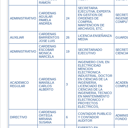
RAMON
SECRETARIA
EJECUTIVA, EXPERTA
CARDENAS
EN GESTION DE
SECRET
AGUILAR
ADMINISTRATIVO
24
ORDENES DE
INGENIE
PAMELA
COMPRA,
COMPU
ANDREA
MANTENCION DE
ARCHIVOS, ETC.
CARDENAS
LICENCIA ENSEÑANZA
AUXILIAR
BARRIENTOS
26
GUARDI
MEDIA
JOSE LUIS
CARDENAS
ESCOBAR
SECRETARIADO
SECRET
ADMINISTRATIVO
19
MONICA
EJECUTIVO
CIENCI
MARCELA
INGENIERO CIVIL EN
ELECTRICIDAD
MENCION
ELECTRONICA
INDUSTRIAL, DOCTOR
CARDENAS
EN CIENCIAS DE LA
ACADEMICO
MANSILLA
INGENIERIA,
ACADEM
3
REGULAR
CARLOS
LICENCIADO EN
COMPL
ALBERTO
CIENCIAS DE LA
INGENIERIA, TECNICO
EN MANTENIMIENTO
ELECTRONICO Y
PROYECTOS
ELECTRICOS,
CARDENAS
CONTADOR PUIBLICO
ORTEGA
ADMINI
DIRECTIVO
6
Y CONTADOR
MIRIANA
FONDO 
AUDITOR
SUSANA
EXPERTO EN