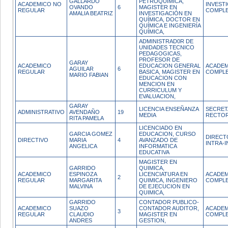
GALLARDO
PETROQUIMICA,
ACADEMICO NO
INVEST
OVANDO
6
MAGISTER EN
REGULAR
COMPL
AMALIA BEATRIZ
INVESTIGACIÓN EN
QUÍMICA, DOCTOR EN
QUÍMICA E INGENIERÍA
QUÍMICA,
ADMINISTRAD0R DE
UNIDADES TECNICO
PEDAGOGICAS,
PROFESOR DE
GARAY
ACADEMICO
EDUCACION GENERAL
ACADEM
AGUILAR
6
REGULAR
BASICA, MAGISTER EN
COMPL
MARIO FABIAN
EDUCACION CON
MENCION EN
CURRICULUM Y
EVALUACION,
GARAY
LICENCIA ENSEÑANZA
SECRET
ADMINISTRATIVO
AVENDAÑO
19
MEDIA
RECTOR
RITA PAMELA
LICENCIADO EN
GARCIA GOMEZ
EDUCACION, CURSO
DIRECT
DIRECTIVO
MARIA
4
AVANZADO DE
INTRA-
ANGELICA
INFORMATICA
EDUCATIVA
MAGISTER EN
GARRIDO
QUIMICA,
ACADEMICO
ESPINOZA
LICENCIATURA EN
ACADEM
2
REGULAR
MARGARITA
QUIMICA, INGENIERO
COMPL
MALVINA
DE EJECUCION EN
QUIMICA,
GARRIDO
CONTADOR PUBLICO-
ACADEMICO
SUAZO
CONTADOR AUDITOR,
ACADEM
3
REGULAR
CLAUDIO
MAGISTER EN
COMPL
ANDRES
GESTION,