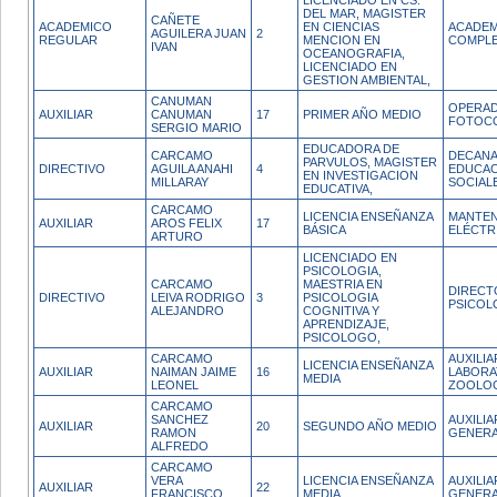
LICENCIADO EN CS.
DEL MAR, MAGISTER
CAÑETE
ACADEMICO
EN CIENCIAS
ACADEM
AGUILERA JUAN
2
REGULAR
MENCION EN
COMPL
IVAN
OCEANOGRAFIA,
LICENCIADO EN
GESTION AMBIENTAL,
CANUMAN
OPERA
AUXILIAR
CANUMAN
17
PRIMER AÑO MEDIO
FOTOC
SERGIO MARIO
EDUCADORA DE
CARCAMO
DECANA
PARVULOS, MAGISTER
DIRECTIVO
AGUILA ANAHI
4
EDUCAC
EN INVESTIGACION
MILLARAY
SOCIAL
EDUCATIVA,
CARCAMO
LICENCIA ENSEÑANZA
MANTEN
AUXILIAR
AROS FELIX
17
BÁSICA
ELÉCTR
ARTURO
LICENCIADO EN
PSICOLOGIA,
CARCAMO
MAESTRIA EN
DIRECT
DIRECTIVO
LEIVA RODRIGO
3
PSICOLOGIA
PSICOL
ALEJANDRO
COGNITIVA Y
APRENDIZAJE,
PSICOLOGO,
CARCAMO
AUXILIA
LICENCIA ENSEÑANZA
AUXILIAR
NAIMAN JAIME
16
LABORA
MEDIA
LEONEL
ZOOLO
CARCAMO
SANCHEZ
AUXILIA
AUXILIAR
20
SEGUNDO AÑO MEDIO
RAMON
GENERA
ALFREDO
CARCAMO
VERA
LICENCIA ENSEÑANZA
AUXILIA
AUXILIAR
22
FRANCISCO
MEDIA
GENERA