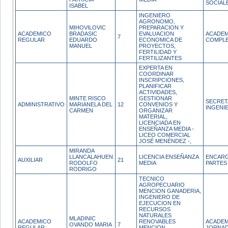
SOCIAL
ISABEL
INGENIERO
AGRONOMO,
MIHOVILOVIC
PREPARACION Y
ACADEMICO
BRADASIC
EVALUACION
ACADEM
7
REGULAR
EDUARDO
ECONOMICA DE
COMPL
MANUEL
PROYECTOS,
FERTILIDAD Y
FERTILIZANTES
EXPERTA EN
COORDINAR
INSCRIPCIONES,
PLANIFICAR
ACTIVIDADES,
MINTE RISCO
GESTIONAR
SECRET
ADMINISTRATIVO
MARIANELA DEL
12
CONVENIOS Y
INGENI
CARMEN
ORGANIZAR
MATERIAL,
LICENCIADA EN
ENSEÑANZA MEDIA -
LICEO COMERCIAL
JOSÉ MENÉNDEZ -,
MIRANDA
LLANCALAHUEN
LICENCIA ENSEÑANZA
ENCARG
AUXILIAR
21
RODOLFO
MEDIA
PARTES
RODRIGO
TECNICO
AGROPECUARIO
MENCION GANADERIA,
INGENIERO DE
EJECUCION EN
RECURSOS
NATURALES
MLADINIC
ACADEMICO
RENOVABLES
ACADEM
OVANDO MARIA
7
REGULAR
MENCION
JORNA