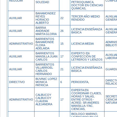
REGULAR
COMPL
SOLEDAD
PETROQUIMICA,
DOCTOR EN CIENCIAS
QUIMICAS,
BAHAMONDEZ
REYES
TERCER AÑO MEDIO
AUXILIA
AUXILIAR
22
HORACIO
RENDIDO
GENERA
ALBERTO
BARRIA
LICENCIA ENSEÑANZA
AUXILIA
AUXILIAR
ANDRADE
26
BASICA
GENERA
MARTA GLORIA
BARRIENTOS
BAHAMONDE
ADMINI
ADMINISTRATIVO
15
LICENCIA MEDIA
FLORA
BIBLIO
ADELAIDA
BARRIENTOS
EXPERTO EN
AUXILI
AUXILIAR
MANSILLA JUAN
17
CONFECCIÓN DE
LABORA
CARLOS
LETREROS Y LIENZOS
BARRIENTOS
VILLARROEL
LICENCIA ENSEÑANZA
AUXILIAR
21
GUARDI
CARLOS
BÁSICA
HERNANDO
BUVINIC LOPEZ
DIRECT
DIRECTIVO
MONICA
6
PERIODISTA,
RELACI
PATRICIA
EXPERTA EN
COORDINAR CLASES,
CALBUCOY
HORAS Y SALAS,
SECRET
CALBUCOY
ADMINISTRATIVO
17
ENTRE OTROS -
CIENCI
CLAUDIA
ACRED. SR ANDRES
NATURA
ALEJANDRA
MANSILLA / FAC.
CIENCIAS,
BIOLOGO MARINO,