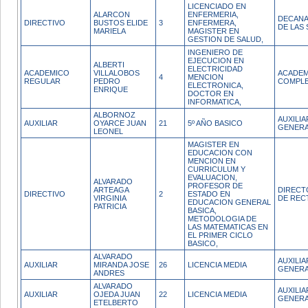
LICENCIADO EN
ALARCON
ENFERMERIA,
DECANA
DIRECTIVO
BUSTOS ELIDE
3
ENFERMERA,
DE LAS
MARIELA
MAGISTER EN
GESTION DE SALUD,
INGENIERO DE
EJECUCION EN
ALBERTI
ELECTRICIDAD
ACADEMICO
VILLALOBOS
ACADEM
4
MENCION
REGULAR
PEDRO
COMPL
ELECTRONICA,
ENRIQUE
DOCTOR EN
INFORMATICA,
ALBORNOZ
AUXILIA
AUXILIAR
OYARCE JUAN
21
5º AÑO BASICO
GENERA
LEONEL
MAGISTER EN
EDUCACION CON
MENCION EN
CURRICULUM Y
EVALUACION,
ALVARADO
PROFESOR DE
ARTEAGA
DIRECT
DIRECTIVO
2
ESTADO EN
VIRGINIA
DE REC
EDUCACION GENERAL
PATRICIA
BASICA,
METODOLOGIA DE
LAS MATEMATICAS EN
EL PRIMER CICLO
BASICO,
ALVARADO
AUXILIA
AUXILIAR
MIRANDA JOSE
26
LICENCIA MEDIA
GENERA
ANDRES
ALVARADO
AUXILIA
AUXILIAR
OJEDA JUAN
22
LICENCIA MEDIA
GENERA
ETELBERTO