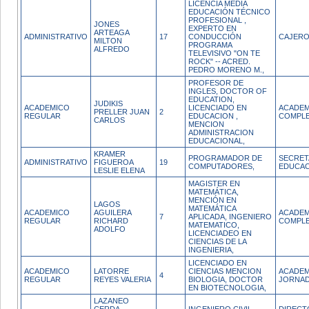
LICENCIA MEDIA
EDUCACIÓN TÉCNICO
PROFESIONAL ,
JONES
EXPERTO EN
ARTEAGA
ADMINISTRATIVO
17
CONDUCCIÓN
CAJERO
MILTON
PROGRAMA
ALFREDO
TELEVISIVO "ON TE
ROCK" -- ACRED.
PEDRO MORENO M.,
PROFESOR DE
INGLES, DOCTOR OF
EDUCATION,
JUDIKIS
ACADEMICO
LICENCIADO EN
ACADEM
PRELLER JUAN
2
REGULAR
EDUCACION ,
COMPL
CARLOS
MENCION
ADMINISTRACION
EDUCACIONAL,
KRAMER
PROGRAMADOR DE
SECRET
ADMINISTRATIVO
FIGUEROA
19
COMPUTADORES,
EDUCAC
LESLIE ELENA
MAGISTER EN
MATEMÁTICA,
MENCIÓN EN
LAGOS
MATEMÁTICA
ACADEMICO
AGUILERA
ACADEM
7
APLICADA, INGENIERO
REGULAR
RICHARD
COMPL
MATEMATICO,
ADOLFO
LICENCIADEO EN
CIENCIAS DE LA
INGENIERIA,
LICENCIADO EN
ACADEMICO
LATORRE
CIENCIAS MENCION
ACADEM
4
REGULAR
REYES VALERIA
BIOLOGIA, DOCTOR
JORNA
EN BIOTECNOLOGIA,
LAZANEO