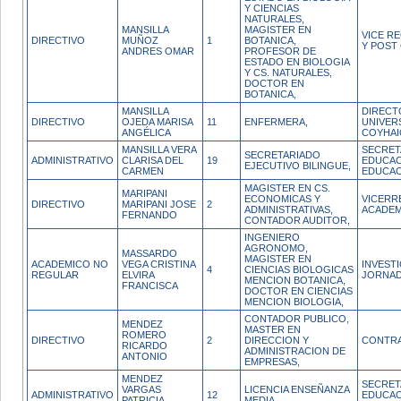
Y CIENCIAS
NATURALES,
MANSILLA
MAGISTER EN
VICE RE
DIRECTIVO
MUÑOZ
1
BOTANICA,
Y POST
ANDRES OMAR
PROFESOR DE
ESTADO EN BIOLOGIA
Y CS. NATURALES,
DOCTOR EN
BOTANICA,
MANSILLA
DIRECT
DIRECTIVO
OJEDA MARISA
11
ENFERMERA,
UNIVER
ANGÉLICA
COYHAI
MANSILLA VERA
SECRET
SECRETARIADO
ADMINISTRATIVO
CLARISA DEL
19
EDUCAC
EJECUTIVO BILINGUE,
CARMEN
EDUCAC
MAGISTER EN CS.
MARIPANI
ECONOMICAS Y
VICERR
DIRECTIVO
MARIPANI JOSE
2
ADMINISTRATIVAS,
ACADEM
FERNANDO
CONTADOR AUDITOR,
INGENIERO
AGRONOMO,
MASSARDO
MAGISTER EN
ACADEMICO NO
VEGA CRISTINA
INVEST
4
CIENCIAS BIOLOGICAS
REGULAR
ELVIRA
JORNA
MENCION BOTANICA,
FRANCISCA
DOCTOR EN CIENCIAS
MENCION BIOLOGIA,
CONTADOR PUBLICO,
MENDEZ
MASTER EN
ROMERO
DIRECTIVO
2
DIRECCION Y
CONTR
RICARDO
ADMINISTRACION DE
ANTONIO
EMPRESAS,
MENDEZ
SECRET
VARGAS
LICENCIA ENSEÑANZA
ADMINISTRATIVO
12
EDUCAC
PATRICIA
MEDIA