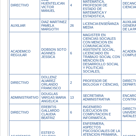
MATEMATICA,
HUENTELICAN
DECANO
DIRECTIVO
4
PROFESOR DE
VICTOR
CIENCI
ESTADO DE
MANUEL
MATEMATICA Y
ESTADISTICA,
DIAZ MARTINEZ
AUXILIA
LICENCIA ENSEÑANZA
AUXILIAR
PAMELA
26
GENERA
MEDIA
MARGOTH
DE LA P
MAGISTER EN
CIENCIAS SOCIALES
CON MENCION EN
COMUNICACION,
DOBSON SOTO
ASISTENTE SOCIAL,
ACADEMICO
ACADEM
AGNNES
6
LICENCIADO EN
REGULAR
COMPL
JESSICA
TRABAJO SOCIAL CON
MENCION EN
DESARROLLO SOCIAL
Y POLITICAS
SOCIALES,
DOLLENZ
ALVAREZ
PROFESOR DE
DIRECT
DIRECTIVO
2
ORLANDO
BIOLOGIA Y CIENCIAS,
DEPAR
FRANCISCO
DOUGLAS
SECRETARIA
ENCARG
ADMINISTRATIVO
VARGAS MARIA
13
ADMINISTRATIVA
CONTR
ANGELICA
EREBITIS
INGENIERO
DIRECT
GALLARDO
EJECUCION EN
DIRECTIVO
6
UNIVER
CLAUDIA
COMPUTACION E
NATALE
BEATRIZ
INFORMATICA,
ENFERMERA,
ASPECTOS
PSICOSOCIALES DE LA
ESTEFO
ATENCION PRIMARIA.,