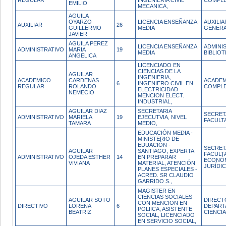
REGULAR
INGENIERIA CIVIL
COMPL
EMILIO
MECANICA,
AGUILA
OYARZO
LICENCIA ENSEÑANZA
AUXILIA
AUXILIAR
26
GUILLERMO
MEDIA
GENERA
JAVIER
AGUILA PEREZ
LICENCIA ENSEÑANZA
ADMINI
ADMINISTRATIVO
MARIA
19
MEDIA
BIBLIO
ANGELICA
LICENCIADO EN
CIENCIAS DE LA
AGUILAR
INGENIERIA,
ACADEMICO
CARDENAS
ACADEM
6
INGENIERO CIVIL EN
REGULAR
ROLANDO
COMPL
ELECTRICIDAD
NEMECIO
MENCION ELECT.
INDUSTRIAL,
AGUILAR DIAZ
SECRETARIA
SECRET
ADMINISTRATIVO
MARIELA
19
EJECUTVIA, NIVEL
FACULT
TAMARA
MEDIO,
EDUCACIÓN MEDIA -
MINISTERIO DE
EDUACIÓN -
SECRET
AGUILAR
SANTIAGO, EXPERTA
FACULT
ADMINISTRATIVO
OJEDA ESTHER
14
EN PREPARAR
ECONÓM
VIVIANA
MATERIAL, ATENCIÓN
JURÍDI
PLANES ESPECIALES -
ACRED. SR CLAUDIO
GARRIDO S.,
MAGISTER EN
CIENCIAS SOCIALES
AGUILAR SOTO
DIRECT
CON MENCION EN
DIRECTIVO
LORENA
6
DEPAR
POLIICA, ASISTENTE
BEATRIZ
CIENCI
SOCIAL, LICENCIADO
EN SERVICIO SOCIAL,