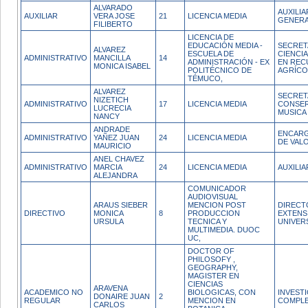
ALVARADO
AUXILIA
AUXILIAR
VERA JOSE
21
LICENCIA MEDIA
GENERA
FILIBERTO
LICENCIA DE
EDUCACIÓN MEDIA -
SECRET
ALVAREZ
ESCUELA DE
CIENCI
ADMINISTRATIVO
MANCILLA
14
ADMINISTRACIÓN - EX
EN REC
MONICA ISABEL
POLITÉCNICO DE
AGRÍCO
TÉMUCO,
ALVAREZ
SECRET
NIZETICH
ADMINISTRATIVO
17
LICENCIA MEDIA
CONSER
LUCRECIA
MUSICA
NANCY
ANDRADE
ENCARG
ADMINISTRATIVO
YAÑEZ JUAN
24
LICENCIA MEDIA
DE VAL
MAURICIO
ANEL CHAVEZ
ADMINISTRATIVO
MARCIA
24
LICENCIA MEDIA
AUXILIA
ALEJANDRA
COMUNICADOR
AUDIOVISUAL
ARAUS SIEBER
MENCION POST
DIRECT
DIRECTIVO
MONICA
8
PRODUCCION
EXTENS
URSULA
TECNICA Y
UNIVER
MULTIMEDIA. DUOC
UC,
DOCTOR OF
PHILOSOFY ,
GEOGRAPHY,
MAGISTER EN
CIENCIAS
ARAVENA
ACADEMICO NO
BIOLOGICAS, CON
INVEST
DONAIRE JUAN
2
REGULAR
MENCION EN
COMPL
CARLOS