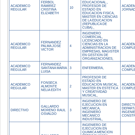
FERBOL
EDUCACIONAL.,
ACADEMICO
RAMIREZ
PROFESOR DE
ACADEM
10
REGULAR
CRISTINA
ESTADO EN
JORNA
ELIZABETH
EDUCACION FISICA,
MASTER EN CIENCIAS
DE LA EDUCACION
(REPUBLICA DE
CUBA).,
INGENIERO
COMERCIAL,
LICENCIADO EN
FERNANDEZ
ACADEMICO
CIENCIAS EN LA
ACADEM
PALMA JOSE
4
REGULAR
ADMINISTRACION DE
COMPL
VICTOR
EMPRESAS, MAGISTER
EN GESTION DE
ORGANIZACIONES,
FERNANDEZ
ACADEMICO
ACADEM
SANTANA MARIA
3
ENFERMERA,
REGULAR
COMPL
LUISA
PROFESOR DE
ESTADO EN
FONSECA
ACADEMICO
EDUCACION MUSICAL,
ACADEM
ALMONTE
2
REGULAR
MASTER EN ESTETICA
COMPL
NELIA EDITH
Y CREATIVIDAD
MUSICAL,
INGENIERO DE
EJECUCION EN
DIRECT
GALLARDO
MECANICA,
DEPAR
DIRECTIVO
MORENO RAUL
3
INGENIERO
INGENIE
OSVALDO
MECANICO
CONST
INDUSTRIAL,
INGENIERO DE
EJECUCION EN
QUIMICA MENCION