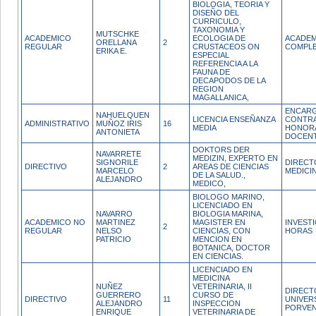
BIOLOGIA, TEORIA Y
DISEÑO DEL
CURRICULO,
TAXONOMIA Y
MUTSCHKE
ACADEMICO
ECOLOGIA DE
ACADEM
ORELLANA
2
REGULAR
CRUSTACEOS ON
COMPL
ERIKA E.
ESPECIAL
REFERENCIA A LA
FAUNA DE
DECAPODOS DE LA
REGION
MAGALLANICA,
ENCARG
NAHUELQUEN
LICENCIA ENSEÑANZA
CONTRA
ADMINISTRATIVO
MUÑOZ IRIS
16
MEDIA
HONOR
ANTONIETA
DOCEN
DOKTORS DER
NAVARRETE
MEDIZIN, EXPERTO EN
SIGNORILE
DIRECT
DIRECTIVO
2
AREAS DE CIENCIAS
MARCELO
MEDICI
DE LA SALUD.,
ALEJANDRO
MEDICO,
BIOLOGO MARINO,
LICENCIADO EN
NAVARRO
BIOLOGIA MARINA,
ACADEMICO NO
MARTINEZ
MAGISTER EN
INVEST
2
REGULAR
NELSO
CIENCIAS, CON
HORAS
PATRICIO
MENCION EN
BOTANICA, DOCTOR
EN CIENCIAS.
LICENCIADO EN
MEDICINA
NUÑEZ
VETERINARIA, II
DIRECT
GUERRERO
CURSO DE
DIRECTIVO
11
UNIVER
ALEJANDRO
INSPECCION
PORVEN
ENRIQUE
VETERINARIA DE