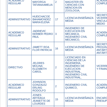
ACADEMICO
ACADEM
MAYORGA
2
MAGISTER EN
REGULAR
COMPL
TATIANA AMELIA
CIENCIAS CON
MENCION EN
ZOOLOGIA,
SECRET
HUEICHACOE
LICENCIA ENSEÑANZA
VICERR
ADMINISTRATIVO
BAHAMONDEZ
17
MEDIA
VINCUL
MARIA ELENA
MEDIO
INGENIERO DE
JADRIEVIC
EJECUCION EN
ACADEMICO
ACADEM
KERBER PEDRO
3
MECANICA,
REGULAR
COMPL
PAUL
INGENIERO CIVIL
MECANICO,
SECRET
JAMETT ROA
LICENCIA ENSEÑANZA
PROGR
ADMINISTRATIVO
16
FLOR PATRICIA
MEDIA
ANTÁRT
ANTÁRT
LICENCIADO EN
CIENCIAS DE LA
JELDRES
INGENIERIA,
MOLINA
INGENIERO DE
VICERR
DIRECTIVO
2
ELIZABETH
EJECUCION
Y FINA
CAROL
INDUSTRIAL,
INGENIERO CIVIL
INDUSTRIAL,
JOHNSON
ACADEMICO
GONZALEZ
INGENIERO CIVIL
ACADEM
2
REGULAR
ERLING
QUIMICO,
COMPL
RODOLFO
JONES
ARTEAGA
LICENCIA ENSEÑANZA
ENCAR
ADMINISTRATIVO
15
JEANETTE DE
MEDIA
PRESUP
LOURDES