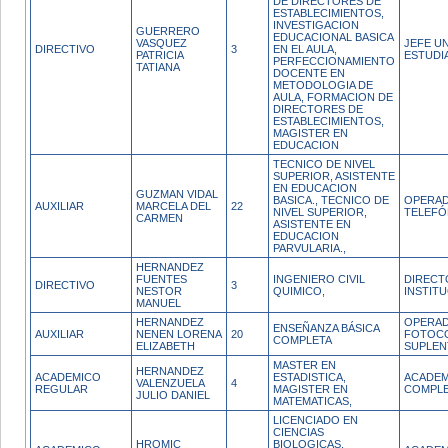
DE DIRECTORES DE
ESTABLECIMIENTOS,
INVESTIGACION
GUERRERO
EDUCACIONAL BASICA
VASQUEZ
JEFE U
DIRECTIVO
3
EN EL AULA,
PATRICIA
ESTUDI
PERFECCIONAMIENTO
TATIANA
DOCENTE EN
METODOLOGIA DE
AULA, FORMACION DE
DIRECTORES DE
ESTABLECIMIENTOS,
MAGISTER EN
EDUCACION
TECNICO DE NIVEL
SUPERIOR, ASISTENTE
EN EDUCACION
GUZMAN VIDAL
BASICA., TECNICO DE
OPERAD
AUXILIAR
MARCELA DEL
22
NIVEL SUPERIOR,
TELEFÓ
CARMEN
ASISTENTE EN
EDUCACION
PARVULARIA.,
HERNANDEZ
FUENTES
INGENIERO CIVIL
DIRECT
DIRECTIVO
3
NESTOR
QUIMICO,
INSTIT
MANUEL
HERNANDEZ
OPERA
ENSEÑANZA BÁSICA
AUXILIAR
NENEN LORENA
20
FOTOC
COMPLETA
ELIZABETH
SUPLEN
MASTER EN
HERNANDEZ
ACADEMICO
ESTADISTICA,
ACADEM
VALENZUELA
4
REGULAR
MAGISTER EN
COMPL
JULIO DANIEL
MATEMATICAS,
LICENCIADO EN
CIENCIAS
HROMIC
BIOLOGICAS,