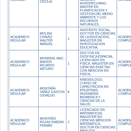
CECILIA
AGROPECUARIO,
MASTER EN
PLANIFICACION Y
GESTION DEL MEDIO
AMBIENTE Y LOS
RECURSOS
NATURALES,
ASISTENTE SOCIAL,
MOLINA
DOCTOR EN CIENCIAS
ACADEMICO
CHAVEZ
DE LA EDUCACION,
ACADEM
2
REGULAR
WALTER
MAGISTER EN
COMPL
MANUEL
INVESTIGACION
EDUCATIVA,
DOCTOR EN
GEOFISICA ESPACIAL,
MONREAL MAC-
LICENCIADO EN
ACADEMICO
MAHON
ACADEM
1
FISICA, MAGISTER EN
REGULAR
RICARDO
COMPL
CIENCIAS EXACTAS
ARTURO
CON MENCION EN
FISICA,
KINESIOLOGO,
CURSO DE
CAPACITACION EN
MONTAÑA
ACADEMICO
EPILEPSIAS,
ACADEM
YAÑEZ GASTON
8
REGULAR
INGENIERIA
COMPL
OSVALDO
BIOMEDICA Y
CIENCIAS DE LA
SALUD,
LICENCIADO EN
MATEMATICAS,
MAGISTER EN
MONTAÑO
ACADEMICO
CIENCIAS MENCION
ACADEM
ROJAS EMEDIN
2
REGULAR
MATEMATICA,
COMPL
FERMIN
DOCTOR EN CIENCIAS
MENCION