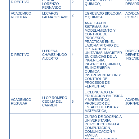
CERDA
INGENIERO CIVIL
DIRECT
DIRECTIVO
2
LORENZO
QUIMICO,
DESARR.
FERNANDO
ACADEMICO
LECAROS
EGRESADO BIOLOGIA
ACADEM
2
REGULAR
PALMA OCTAVIO
Y QUIMICA,
COMPL
ANALISTA EN
SISTEMAS IBM,
MODELAMIENTO Y
CONTROL DE
PROCESOS,
PRACTICAS EN EL
LABORATATORIO DE
OPERACIONES
LLERENA
DIRECT
UNITARIAS, MAGISTER
DIRECTIVO
CHAVEZ HUGO
4
DEPAR
EN CIENCIAS DE LA
ALBERTO
INGENIE
INGENIERIA,
INGENIERO QUIMICO,
EN INGENIERIA
QUIMICA,
INSTRUMENTACION Y
CONTROL DE
PROCESOS DE
FERMENTACI
LICEDNCIADO EN
EDUCACION EN FISICA
LLOP ROMERO
ACADEMICO
Y MATEMATICA,
ACADEM
CECILIA DEL
5
REGULAR
PROFESOR DE
JORNA
CARMEN
ESTADO DE FISICA Y
MATEMATICA,
CURSO DE DOCENCIA
UNIVERSITARIA,
INTRODUCCION A LA
COMPUTACION,
COMUNICACION Y
FAMILIA,