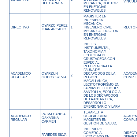
VINCUL
DEL CARMEN
MECANICA, DOCTOR
EN ENERGÍAS
RENOVABLES,
MAGISTER EN
INGENIERIA
MECANICA,
OYARZO PEREZ
DIRECTIVO
1
INGENIERO CIVIL
RECTO
JUAN ARCADIO
MECANICO, DOCTOR
EN ENERGIAS
RENOVABLES,
INGLES
INSTRUMENTAL,
TAXONOMIA Y
ECOLOGIA DE
CRUSTACEOS CON
ESPECIAL
REFERENCIA A LA
FAUNA DE
ACADEMICO
OYARZUN
DECAPODOS DE LA
ACADEM
2
REGULAR
GODOY SYLVIA
REGION
COMPL
MAGALLANICA,
LECITOTROFISMO EN
LARVAS DE LITHODES
SANTOLLA, ECOLOGIA
DE LOS DECAPODOS
DE LA ANTARTICA,
DESARROLLO
EMBRIONARIO Y LARV
TERAPEUTA
PALMA CANDIA
ACADEMICO
OCUPACIONAL,
ACADEM
OSKARINA
4
REGULAR
MAGISTER EN
COMPL
CARMEN
GESTION DE SALUD,
INGENIERO
COMERCIAL,
DIRECT
PAREDES SILVA
LICENCIADO EN
DEPAR