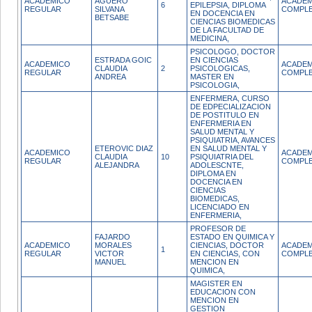
ACADEMICO
AGUERO
ACADEM
6
EPILEPSIA, DIPLOMA
REGULAR
SILVANA
COMPL
EN DOCENCIA EN
BETSABE
CIENCIAS BIOMEDICAS
DE LA FACULTAD DE
MEDICINA,
PSICOLOGO, DOCTOR
ESTRADA GOIC
EN CIENCIAS
ACADEMICO
ACADEM
CLAUDIA
2
PSICOLOGICAS,
REGULAR
COMPL
ANDREA
MASTER EN
PSICOLOGIA,
ENFERMERA, CURSO
DE EDPECIALIZACION
DE POSTITULO EN
ENFERMERIA EN
SALUD MENTAL Y
PSIQUIATRIA, AVANCES
ETEROVIC DIAZ
EN SALUD MENTAL Y
ACADEMICO
ACADEM
CLAUDIA
10
PSIQUIATRIA DEL
REGULAR
COMPL
ALEJANDRA
ADOLESCNTE,
DIPLOMA EN
DOCENCIA EN
CIENCIAS
BIOMEDICAS,
LICENCIADO EN
ENFERMERIA,
PROFESOR DE
FAJARDO
ESTADO EN QUIMICA Y
ACADEMICO
MORALES
CIENCIAS, DOCTOR
ACADEM
1
REGULAR
VICTOR
EN CIENCIAS, CON
COMPL
MANUEL
MENCION EN
QUIMICA,
MAGISTER EN
EDUCACION CON
MENCION EN
GESTION