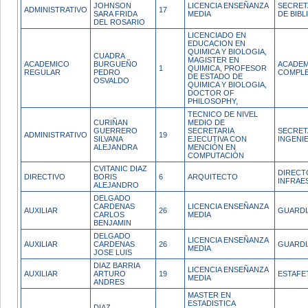
JOHNSON
LICENCIA ENSEÑANZA
SECRET
ADMINISTRATIVO
17
SARA FRIDA
MEDIA
DE BIB
DEL ROSARIO
LICENCIADO EN
EDUCACION EN
QUIMICA Y BIOLOGIA,
CUADRA
MAGISTER EN
ACADEMICO
BURGUEÑO
ACADEM
1
QUIMICA, PROFESOR
REGULAR
PEDRO
COMPL
DE ESTADO DE
OSVALDO
QUIMICA Y BIOLOGIA,
DOCTOR OF
PHILOSOPHY,
TECNICO DE NIVEL
CURIÑAN
MEDIO DE
GUERRERO
SECRETARIA
SECRET
ADMINISTRATIVO
19
SILVANA
EJECUTIVA CON
INGENI
ALEJANDRA
MENCIÓN EN
COMPUTACIÓN
CVITANIC DIAZ
DIRECT
DIRECTIVO
BORIS
6
ARQUITECTO
INFRAE
ALEJANDRO
DELGADO
CARDENAS
LICENCIA ENSEÑANZA
AUXILIAR
26
GUARDI
CARLOS
MEDIA
BENJAMIN
DELGADO
LICENCIA ENSEÑANZA
AUXILIAR
CARDENAS
26
GUARDI
MEDIA
JOSE LUIS
DIAZ BARRIA
LICENCIA ENSEÑANZA
AUXILIAR
ARTURO
19
ESTAFE
MEDIA
ANDRES
MASTER EN
ESTADISTICA
DIAZ