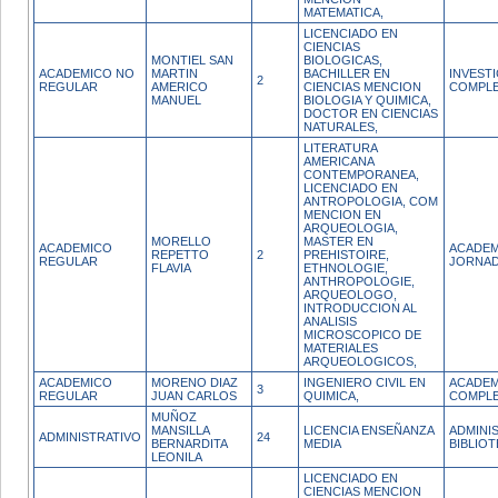
MATEMATICA,
LICENCIADO EN
CIENCIAS
MONTIEL SAN
BIOLOGICAS,
ACADEMICO NO
MARTIN
BACHILLER EN
INVEST
2
REGULAR
AMERICO
CIENCIAS MENCION
COMPL
MANUEL
BIOLOGIA Y QUIMICA,
DOCTOR EN CIENCIAS
NATURALES,
LITERATURA
AMERICANA
CONTEMPORANEA,
LICENCIADO EN
ANTROPOLOGIA, COM
MENCION EN
ARQUEOLOGIA,
MORELLO
MASTER EN
ACADEMICO
ACADEM
REPETTO
2
PREHISTOIRE,
REGULAR
JORNA
FLAVIA
ETHNOLOGIE,
ANTHROPOLOGIE,
ARQUEOLOGO,
INTRODUCCION AL
ANALISIS
MICROSCOPICO DE
MATERIALES
ARQUEOLOGICOS,
ACADEMICO
MORENO DIAZ
INGENIERO CIVIL EN
ACADEM
3
REGULAR
JUAN CARLOS
QUIMICA,
COMPL
MUÑOZ
MANSILLA
LICENCIA ENSEÑANZA
ADMINI
ADMINISTRATIVO
24
BERNARDITA
MEDIA
BIBLIO
LEONILA
LICENCIADO EN
CIENCIAS MENCION