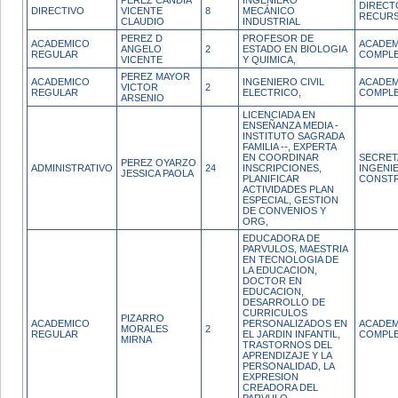
PEREZ CANDIA
INGENIERO
DIRECT
DIRECTIVO
VICENTE
8
MECÁNICO
RECURS
CLAUDIO
INDUSTRIAL
PEREZ D
PROFESOR DE
ACADEMICO
ACADEM
ANGELO
2
ESTADO EN BIOLOGIA
REGULAR
COMPL
VICENTE
Y QUIMICA,
PEREZ MAYOR
ACADEMICO
INGENIERO CIVIL
ACADEM
VICTOR
2
REGULAR
ELECTRICO,
COMPL
ARSENIO
LICENCIADA EN
ENSEÑANZA MEDIA -
INSTITUTO SAGRADA
FAMILIA --, EXPERTA
EN COORDINAR
SECRET
PEREZ OYARZO
ADMINISTRATIVO
24
INSCRIPCIONES,
INGENIE
JESSICA PAOLA
PLANIFICAR
CONST
ACTIVIDADES PLAN
ESPECIAL, GESTION
DE CONVENIOS Y
ORG,
EDUCADORA DE
PARVULOS, MAESTRIA
EN TECNOLOGIA DE
LA EDUCACION,
DOCTOR EN
EDUCACION,
DESARROLLO DE
CURRICULOS
PIZARRO
ACADEMICO
PERSONALIZADOS EN
ACADEM
MORALES
2
REGULAR
EL JARDIN INFANTIL,
COMPL
MIRNA
TRASTORNOS DEL
APRENDIZAJE Y LA
PERSONALIDAD, LA
EXPRESION
CREADORA DEL