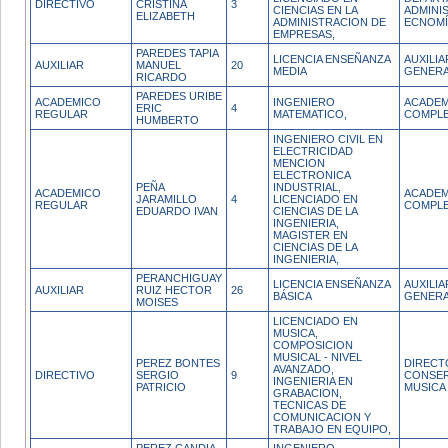
DIRECTIVO
CRISTINA
3
CIENCIAS EN LA
ADMINI
ELIZABETH
ADMINISTRACION DE
ECNOMÍ
EMPRESAS,
PAREDES TAPIA
LICENCIA ENSEÑANZA
AUXILIA
AUXILIAR
MANUEL
20
MEDIA
GENERA
RICARDO
PAREDES URIBE
ACADEMICO
INGENIERO
ACADEM
ERIC
4
REGULAR
MATEMATICO,
COMPL
HUMBERTO
INGENIERO CIVIL EN
ELECTRICIDAD
MENCION
ELECTRONICA
PEÑA
INDUSTRIAL,
ACADEMICO
ACADEM
JARAMILLO
4
LICENCIADO EN
REGULAR
COMPL
EDUARDO IVAN
CIENCIAS DE LA
INGENIERIA,
MAGISTER EN
CIENCIAS DE LA
INGENIERIA,
PERANCHIGUAY
LICENCIA ENSEÑANZA
AUXILIA
AUXILIAR
RUIZ HECTOR
26
BÁSICA
GENERA
MOISES
LICENCIADO EN
MUSICA,
COMPOSICION
MUSICAL - NIVEL
PEREZ BONTES
DIRECT
AVANZADO,
DIRECTIVO
SERGIO
9
CONSER
INGENIERIA EN
PATRICIO
MUSICA
GRABACION,
TECNICAS DE
COMUNICACION Y
TRABAJO EN EQUIPO,