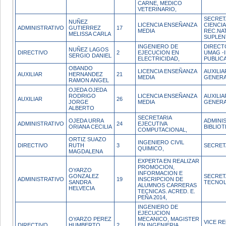
CARNE, MEDICO
VETERINARIO,
SECRET
NUÑEZ
LICENCIA ENSEÑANZA
CIENCI
ADMINISTRATIVO
GUTIERREZ
17
MEDIA
REC.NA
MELISSA CARLA
SUPLEN
INGENIERO DE
DIRECT
NUÑEZ LAGOS
DIRECTIVO
2
EJECUCION EN
UMAG -
SERGIO DANIEL
ELECTRICIDAD,
PUBLIC
OBANDO
LICENCIA ENSEÑANZA
AUXILIA
AUXILIAR
HERNANDEZ
21
MEDIA
GENERA
RAMON ANGEL
OJEDA OJEDA
RODRIGO
LICENCIA ENSEÑANZA
AUXILIA
AUXILIAR
26
JORGE
MEDIA
GENERA
ALBERTO
SECRETARIA
OJEDA URRA
ADMINI
ADMINISTRATIVO
24
EJECUTIVA
ORIANA CECILIA
BIBLIO
COMPUTACIONAL,
ORTIZ SUAZO
INGENIERO CIVIL
DIRECTIVO
RUTH
3
SECRET
QUIMICO,
MAGDALENA
EXPERTA EN REALIZAR
PROMOCION,
OYARZO
INFORMACION E
GONZALEZ
SECRET
ADMINISTRATIVO
19
INSCRIPCION DE
SANDRA
TECNO
ALUMNOS CARRERAS
HELVECIA
TECNICAS. ACRED. E.
PEÑA 2014,
INGENIERO DE
EJECUCION
OYARZO PEREZ
MECANICO, MAGISTER
VICE R
DIRECTIVO
HUMBERTO
2
EN INGENIERIA