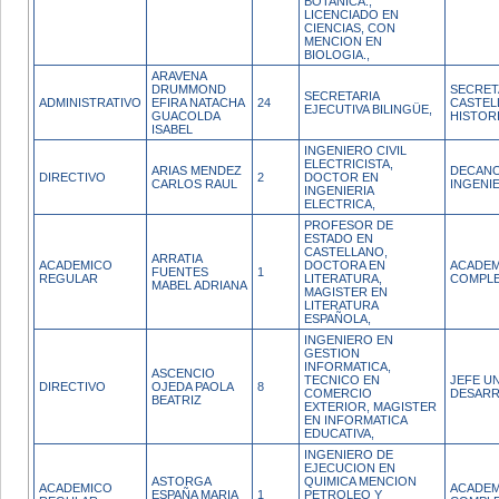
BOTANICA.,
LICENCIADO EN
CIENCIAS, CON
MENCION EN
BIOLOGIA.,
ARAVENA
DRUMMOND
SECRET
SECRETARIA
ADMINISTRATIVO
EFIRA NATACHA
24
CASTEL
EJECUTIVA BILINGÜE,
GUACOLDA
HISTOR
ISABEL
INGENIERO CIVIL
ELECTRICISTA,
ARIAS MENDEZ
DECANO
DIRECTIVO
2
DOCTOR EN
CARLOS RAUL
INGENI
INGENIERIA
ELECTRICA,
PROFESOR DE
ESTADO EN
CASTELLANO,
ARRATIA
ACADEMICO
DOCTORA EN
ACADEM
FUENTES
1
REGULAR
LITERATURA,
COMPL
MABEL ADRIANA
MAGISTER EN
LITERATURA
ESPAÑOLA,
INGENIERO EN
GESTION
INFORMATICA,
ASCENCIO
TECNICO EN
JEFE U
DIRECTIVO
OJEDA PAOLA
8
COMERCIO
DESARR
BEATRIZ
EXTERIOR, MAGISTER
EN INFORMATICA
EDUCATIVA,
INGENIERO DE
EJECUCION EN
ASTORGA
QUIMICA MENCION
ACADEMICO
ACADEM
ESPAÑA MARIA
1
PETROLEO Y