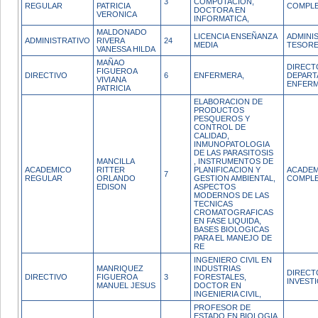
3
COMPUTACION,
REGULAR
PATRICIA
COMPL
DOCTORA EN
VERONICA
INFORMATICA,
MALDONADO
LICENCIA ENSEÑANZA
ADMINI
ADMINISTRATIVO
RIVERA
24
MEDIA
TESORE
VANESSA HILDA
MAÑAO
DIRECT
FIGUEROA
DIRECTIVO
6
ENFERMERA,
DEPAR
VIVIANA
ENFERM
PATRICIA
ELABORACION DE
PRODUCTOS
PESQUEROS Y
CONTROL DE
CALIDAD,
INMUNOPATOLOGIA
DE LAS PARASITOSIS
MANCILLA
, INSTRUMENTOS DE
ACADEMICO
RITTER
PLANIFICACION Y
ACADEM
7
REGULAR
ORLANDO
GESTION AMBIENTAL,
COMPL
EDISON
ASPECTOS
MODERNOS DE LAS
TECNICAS
CROMATOGRAFICAS
EN FASE LIQUIDA,
BASES BIOLOGICAS
PARA EL MANEJO DE
RE
INGENIERO CIVIL EN
MANRIQUEZ
INDUSTRIAS
DIRECT
DIRECTIVO
FIGUEROA
3
FORESTALES,
INVEST
MANUEL JESUS
DOCTOR EN
INGENIERIA CIVIL,
PROFESOR DE
ESTADO EN BIOLOGIA