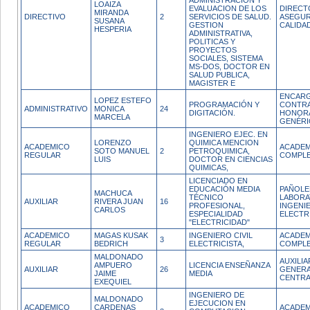
ADMINISTRACION Y
LOAIZA
EVALUACION DE LOS
DIRECT
MIRANDA
DIRECTIVO
2
SERVICIOS DE SALUD.
ASEGUR
SUSANA
GESTION
CALIDA
HESPERIA
ADMINISTRATIVA,
POLITICAS Y
PROYECTOS
SOCIALES, SISTEMA
MS-DOS, DOCTOR EN
SALUD PUBLICA,
MAGISTER E
ENCAR
LOPEZ ESTEFO
PROGRAMACIÓN Y
CONTR
ADMINISTRATIVO
MONICA
24
DIGITACIÓN.
HONOR
MARCELA
GENÉRI
INGENIERO EJEC. EN
LORENZO
QUIMICA MENCION
ACADEMICO
ACADEM
SOTO MANUEL
2
PETROQUIMICA,
REGULAR
COMPL
LUIS
DOCTOR EN CIENCIAS
QUIMICAS,
LICENCIADO EN
EDUCACIÓN MEDIA
PAÑOL
MACHUCA
TÉCNICO
LABORA
AUXILIAR
RIVERA JUAN
16
PROFESIONAL,
INGENI
CARLOS
ESPECIALIDAD
ELECTR
"ELECTRICIDAD"
ACADEMICO
MAGAS KUSAK
INGENIERO CIVIL
ACADEM
3
REGULAR
BEDRICH
ELECTRICISTA,
COMPL
MALDONADO
AUXILIA
AMPUERO
LICENCIA ENSEÑANZA
AUXILIAR
26
GENERA
JAIME
MEDIA
CENTRA
EXEQUIEL
INGENIERO DE
MALDONADO
EJECUCION EN
ACADEMICO
CARDENAS
ACADEM