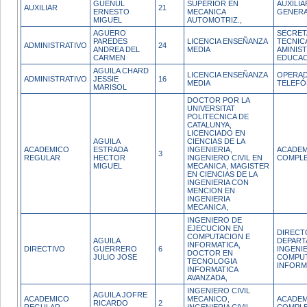
GUENUL
SUPERIOR EN
AUXILIA
AUXILIAR
21
ERNESTO
MECANICA
GENERA
MIGUEL
AUTOMOTRIZ.,
AGUERO
SECRET
PAREDES
LICENCIA ENSEÑANZA
TECNIC
ADMINISTRATIVO
24
ANDREA DEL
MEDIA
AMINIS
CARMEN
EDUCAC
AGUILA CHARD
LICENCIA ENSEÑANZA
OPERAD
ADMINISTRATIVO
JESSIE
16
MEDIA
TELEFÓ
MARISOL
DOCTOR POR LA
UNIVERSITAT
POLITECNICA DE
CATALUNYA,
LICENCIADO EN
AGUILA
CIENCIAS DE LA
ACADEMICO
ESTRADA
INGENIERIA,
ACADEM
3
REGULAR
HECTOR
INGENIERO CIVIL EN
COMPL
MIGUEL
MECANICA, MAGISTER
EN CIENCIAS DE LA
INGENIERIA CON
MENCION EN
INGENIERIA
MECANICA,
INGENIERO DE
EJECUCION EN
DIRECT
COMPUTACION E
AGUILA
DEPART
INFORMATICA,
DIRECTIVO
GUERRERO
6
INGENIE
DOCTOR EN
JULIO JOSE
COMPUT
TECNOLOGIA
INFORM
INFORMATICA
AVANZADA,
INGENIERO CIVIL
AGUILA JOFRE
ACADEMICO
MECANICO,
ACADEM
RICARDO
2