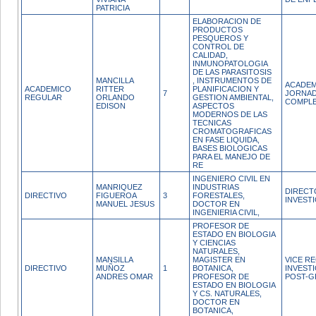
PATRICIA
ELABORACION DE
PRODUCTOS
PESQUEROS Y
CONTROL DE
CALIDAD,
INMUNOPATOLOGIA
DE LAS PARASITOSIS
MANCILLA
, INSTRUMENTOS DE
ACADEM
ACADEMICO
RITTER
PLANIFICACION Y
7
JORNA
REGULAR
ORLANDO
GESTION AMBIENTAL,
COMPL
EDISON
ASPECTOS
MODERNOS DE LAS
TECNICAS
CROMATOGRAFICAS
EN FASE LIQUIDA,
BASES BIOLOGICAS
PARA EL MANEJO DE
RE
INGENIERO CIVIL EN
MANRIQUEZ
INDUSTRIAS
DIRECT
DIRECTIVO
FIGUEROA
3
FORESTALES,
INVEST
MANUEL JESUS
DOCTOR EN
INGENIERIA CIVIL,
PROFESOR DE
ESTADO EN BIOLOGIA
Y CIENCIAS
NATURALES,
MANSILLA
MAGISTER EN
VICE R
DIRECTIVO
MUÑOZ
1
BOTANICA,
INVEST
ANDRES OMAR
PROFESOR DE
POST-
ESTADO EN BIOLOGIA
Y CS. NATURALES,
DOCTOR EN
BOTANICA,