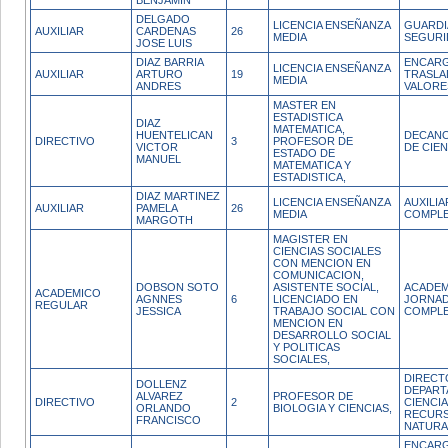
BENJAMIN
DELGADO
LICENCIA ENSEÑANZA
GUARDI
AUXILIAR
CARDENAS
26
MEDIA
SEGURI
JOSE LUIS
DIAZ BARRIA
ENCARG
LICENCIA ENSEÑANZA
AUXILIAR
ARTURO
19
TRASLA
MEDIA
ANDRES
VALORE
MASTER EN
ESTADISTICA
DIAZ
MATEMATICA,
HUENTELICAN
DECANO
DIRECTIVO
3
PROFESOR DE
VICTOR
DE CIEN
ESTADO DE
MANUEL
MATEMATICA Y
ESTADISTICA,
DIAZ MARTINEZ
LICENCIA ENSEÑANZA
AUXILI
AUXILIAR
PAMELA
26
MEDIA
COMPL
MARGOTH
MAGISTER EN
CIENCIAS SOCIALES
CON MENCION EN
COMUNICACION,
DOBSON SOTO
ASISTENTE SOCIAL,
ACADEM
ACADEMICO
AGNNES
6
LICENCIADO EN
JORNA
REGULAR
JESSICA
TRABAJO SOCIAL CON
COMPL
MENCION EN
DESARROLLO SOCIAL
Y POLITICAS
SOCIALES,
DIRECT
DOLLENZ
DEPART
ALVAREZ
PROFESOR DE
DIRECTIVO
2
CIENCIA
ORLANDO
BIOLOGIA Y CIENCIAS,
RECUR
FRANCISCO
NATURA
ENCAR