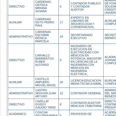
ADMINI
CARDENAS
CONTADOR PUIBLICO
DE FO
ORTEGA
DIRECTIVO
6
Y CONTADOR
SOLIDA
MIRIANA
AUDITOR
CREDIT
SUSANA
UNIVER
EXPERTO EN
CARDENAS
LABORES DE
AUXILI
AUXILIAR
SOTO PEDRO
17
ARQUEOLOGIA Y
COMPL
RAUL
CONSERVACION,
CÁRDENAS
ESCOBAR
SECRETARIADO
SECRET
ADMINISTRATIVO
19
MÓNICA
EJECUTIVO
DEPAR
MARCELA
INGENIERO DE
EJECUCION EN
ELECTRICIDAD CON
CARVALLO
MENCION EN
ACADEM
BARRIENTOS
POTENCIA, MAGISTER
DIRECTIVO
6
JORNA
RUBEN
EN CIENCIAS DE LA
COMPL
ALFONSO
INGENIERIA CON
MENCION EN
INGENIERIA
ELECTRICA.,
CASTILLO
LICENCIA EDUCACION
AUXILI
AUXILIAR
AMPUERO
26
MEDIA TECNICA NAVAL,
COMPL
MIGUEL ANGEL
CASTRO
ADMINI
ADMINISTRATIVO
SEGOVIA JUAN
12
CONTADOR GENERAL
DEL SER
ARTURO
BIENES
CAVELLAT
DIRECT
CONTADOR AUDITOR
DIRECTIVO
GODOY
8
CONTAB
MENCION TRIBUTARIA
GAUDIO TARID
PRESU
CONCHA
ACADEM
ACADEMICO
PROFESOR DE
HIGUERA MARIA
6
JORNA