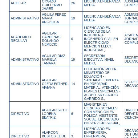
OYARZO
LICENCIA ENSEÑANZA
AUXILI
AUXILIAR
26
GUILLERMO
MEDIA
COMPL
JAVIER
AGUILA PEREZ
ADMINI
LICENCIA ENSEÑANZA
ADMINISTRATIVO
MARIA
19
JORNA
MEDIA
ANGELICA
COMPL
LICENCIADO EN
CIENCIAS DE LA
AGUILAR
INGENIERIA,
ACADEM
ACADEMICO
CARDENAS
6
INGENIERO CIVIL EN
JORNA
REGULAR
ROLANDO
ELECTRICIDAD
COMPL
NEMECIO
MENCION ELECT.
INDUSTRIAL,
AGUILAR DIAZ
SECRETARIA
SECRET
ADMINISTRATIVO
MARIELA
19
EJECUTVIA, NIVEL
DECAN
TAMARA
MEDIO,
EDUCACIÓN MEDIA -
MINISTERIO DE
EDUACIÓN -
AGUILAR
SANTIAGO, EXPERTA
SECRET
ADMINISTRATIVO
OJEDA ESTHER
14
EN PREPARAR
DECAN
VIVIANA
MATERIAL, ATENCIÓN
PLANES ESPECIALES -
ACRED. SR CLAUDIO
GARRIDO S.,
MAGISTER EN
CIENCIAS SOCIALES
AGUILAR SOTO
DIRECT
CON MENCION EN
DIRECTIVO
LORENA
6
DEPART
POLIICA, ASISTENTE
BEATRIZ
CIENCI
SOCIAL, LICENCIADO
EN SERVICIO SOCIAL,
LICENCIADO EN
DECANO
ALARCON
ENFERMERIA,
DE HUM
DIRECTIVO
BUSTOS ELIDE
3
ENFERMERA,