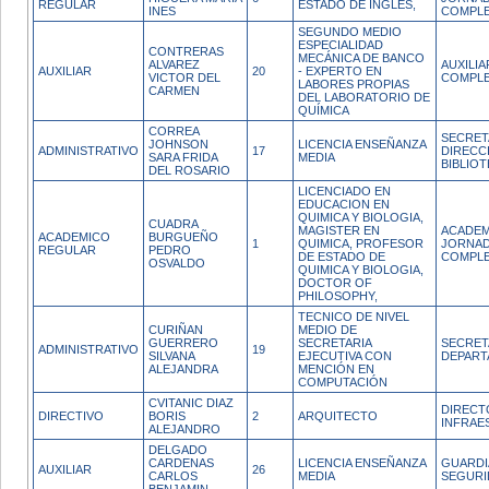
REGULAR
ESTADO DE INGLES,
INES
COMPL
SEGUNDO MEDIO
ESPECIALIDAD
CONTRERAS
MECÁNICA DE BANCO
ALVAREZ
AUXILI
AUXILIAR
20
- EXPERTO EN
VICTOR DEL
COMPL
LABORES PROPIAS
CARMEN
DEL LABORATORIO DE
QUÍMICA
CORREA
SECRET
JOHNSON
LICENCIA ENSEÑANZA
ADMINISTRATIVO
17
DIRECC
SARA FRIDA
MEDIA
BIBLIO
DEL ROSARIO
LICENCIADO EN
EDUCACION EN
QUIMICA Y BIOLOGIA,
CUADRA
MAGISTER EN
ACADEM
ACADEMICO
BURGUEÑO
1
QUIMICA, PROFESOR
JORNA
REGULAR
PEDRO
DE ESTADO DE
COMPL
OSVALDO
QUIMICA Y BIOLOGIA,
DOCTOR OF
PHILOSOPHY,
TECNICO DE NIVEL
CURIÑAN
MEDIO DE
GUERRERO
SECRETARIA
SECRET
ADMINISTRATIVO
19
SILVANA
EJECUTIVA CON
DEPAR
ALEJANDRA
MENCIÓN EN
COMPUTACIÓN
CVITANIC DIAZ
DIRECT
DIRECTIVO
BORIS
2
ARQUITECTO
INFRAE
ALEJANDRO
DELGADO
CARDENAS
LICENCIA ENSEÑANZA
GUARDI
AUXILIAR
26
CARLOS
MEDIA
SEGURI