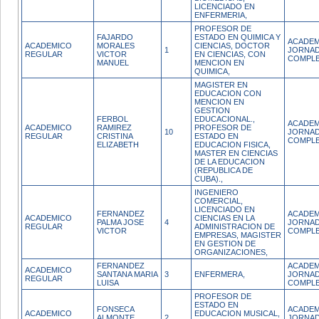
LICENCIADO EN
ENFERMERIA,
PROFESOR DE
FAJARDO
ESTADO EN QUIMICA Y
ACADEM
ACADEMICO
MORALES
CIENCIAS, DOCTOR
1
JORNA
REGULAR
VICTOR
EN CIENCIAS, CON
COMPL
MANUEL
MENCION EN
QUIMICA,
MAGISTER EN
EDUCACION CON
MENCION EN
GESTION
FERBOL
EDUCACIONAL.,
ACADEM
ACADEMICO
RAMIREZ
PROFESOR DE
10
JORNA
REGULAR
CRISTINA
ESTADO EN
COMPL
ELIZABETH
EDUCACION FISICA,
MASTER EN CIENCIAS
DE LA EDUCACION
(REPUBLICA DE
CUBA).,
INGENIERO
COMERCIAL,
LICENCIADO EN
FERNANDEZ
ACADEM
ACADEMICO
CIENCIAS EN LA
PALMA JOSE
4
JORNA
REGULAR
ADMINISTRACION DE
VICTOR
COMPL
EMPRESAS, MAGISTER
EN GESTION DE
ORGANIZACIONES,
FERNANDEZ
ACADEM
ACADEMICO
SANTANA MARIA
3
ENFERMERA,
JORNA
REGULAR
LUISA
COMPL
PROFESOR DE
ESTADO EN
FONSECA
ACADEM
ACADEMICO
EDUCACION MUSICAL,
ALMONTE
2
JORNA