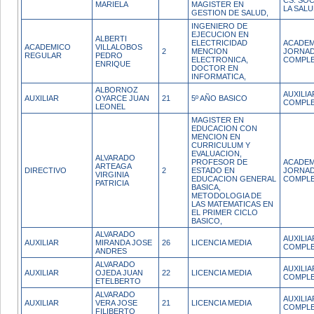
CS. SOC
MARIELA
MAGISTER EN
LA SAL
GESTION DE SALUD,
INGENIERO DE
EJECUCION EN
ALBERTI
ELECTRICIDAD
ACADEM
ACADEMICO
VILLALOBOS
2
MENCION
JORNA
REGULAR
PEDRO
ELECTRONICA,
COMPL
ENRIQUE
DOCTOR EN
INFORMATICA,
ALBORNOZ
AUXILI
AUXILIAR
OYARCE JUAN
21
5º AÑO BASICO
COMPL
LEONEL
MAGISTER EN
EDUCACION CON
MENCION EN
CURRICULUM Y
EVALUACION,
ALVARADO
PROFESOR DE
ACADEM
ARTEAGA
DIRECTIVO
2
ESTADO EN
JORNA
VIRGINIA
EDUCACION GENERAL
COMPL
PATRICIA
BASICA,
METODOLOGIA DE
LAS MATEMATICAS EN
EL PRIMER CICLO
BASICO,
ALVARADO
AUXILI
AUXILIAR
MIRANDA JOSE
26
LICENCIA MEDIA
COMPL
ANDRES
ALVARADO
AUXILI
AUXILIAR
OJEDA JUAN
22
LICENCIA MEDIA
COMPL
ETELBERTO
ALVARADO
AUXILI
AUXILIAR
VERA JOSE
21
LICENCIA MEDIA
COMPL
FILIBERTO