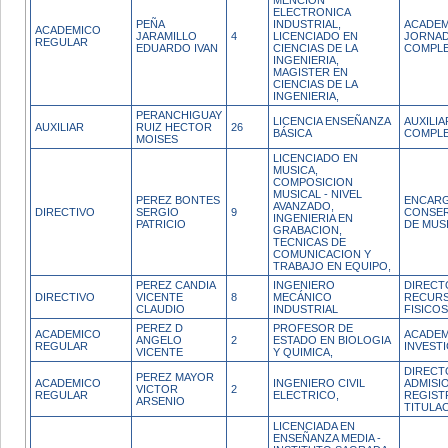
MENCION
ELECTRONICA
PEÑA
INDUSTRIAL,
ACADEM
ACADEMICO
JARAMILLO
4
LICENCIADO EN
JORNA
REGULAR
EDUARDO IVAN
CIENCIAS DE LA
COMPL
INGENIERIA,
MAGISTER EN
CIENCIAS DE LA
INGENIERIA,
PERANCHIGUAY
LICENCIA ENSEÑANZA
AUXILI
AUXILIAR
RUIZ HECTOR
26
BÁSICA
COMPL
MOISES
LICENCIADO EN
MUSICA,
COMPOSICION
MUSICAL - NIVEL
PEREZ BONTES
ENCAR
AVANZADO,
DIRECTIVO
SERGIO
9
CONSER
INGENIERIA EN
PATRICIO
DE MUS
GRABACION,
TECNICAS DE
COMUNICACION Y
TRABAJO EN EQUIPO,
PEREZ CANDIA
INGENIERO
DIRECT
DIRECTIVO
VICENTE
8
MECÁNICO
RECUR
CLAUDIO
INDUSTRIAL
FISICOS
PEREZ D
PROFESOR DE
ACADEMICO
ACADEM
ANGELO
2
ESTADO EN BIOLOGIA
REGULAR
INVEST
VICENTE
Y QUIMICA,
DIRECT
PEREZ MAYOR
ACADEMICO
INGENIERO CIVIL
ADMISI
VICTOR
2
REGULAR
ELECTRICO,
REGIST
ARSENIO
TITULA
LICENCIADA EN
ENSEÑANZA MEDIA -