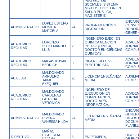
PROYECTOS
SOCIALES, SISTEMA
MS-DOS, DOCTOR EN
SALUD PUBLICA,
MAGISTER E
ENCARG
LOPEZ ESTEFO
PROGRAMACIÓN Y
CONVEN
ADMINISTRATIVO
MONICA
24
DIGITACIÓN.
HONOR
MARCELA
GENERI
INGENIERO EJEC. EN
LORENZO
QUIMICA MENCION
ACADEM
ACADEMICO
SOTO MANUEL
2
PETROQUIMICA,
JORNA
REGULAR
LUIS
DOCTOR EN CIENCIAS
COMPL
QUIMICAS,
ACADEM
ACADEMICO
MAGAS KUSAK
INGENIERO CIVIL
3
JORNA
REGULAR
BEDRICH
ELECTRICISTA,
COMPL
MALDONADO
AMPUERO
LICENCIA ENSEÑANZA
AUXILI
AUXILIAR
26
JAIME
MEDIA
COMPL
EXEQUIEL
INGENIERO DE
MALDONADO
EJECUCION EN
ACADEM
ACADEMICO
CARDENAS
3
COMPUTACION,
JORNA
REGULAR
PATRICIA
DOCTORA EN
COMPL
VERONICA
INFORMATICA,
ENCARG
MALDONADO
GENERA
LICENCIA ENSEÑANZA
ADMINISTRATIVO
RIVERA
24
PAGOS 
MEDIA
VANESSA HILDA
DOCUM
PLANILL
MAÑAO
FIGUEROA
DIRECT
DIRECTIVO
6
ENFERMERA,
VIVIANA
DE ENF