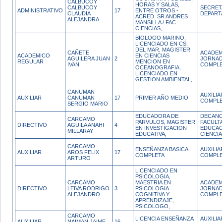
CALBUCOY
HORAS Y SALAS,
CALBUCOY
SECRET
ADMINISTRATIVO
17
ENTRE OTROS -
CLAUDIA
DEPAR
ACRED. SR ANDRES
ALEJANDRA
MANSILLA / FAC.
CIENCIAS,
BIOLOGO MARINO,
LICENCIADO EN CS.
DEL MAR, MAGISTER
CAÑETE
ACADEM
ACADEMICO
EN CIENCIAS
AGUILERA JUAN
2
JORNA
REGULAR
MENCION EN
IVAN
COMPL
OCEANOGRAFIA,
LICENCIADO EN
GESTION AMBIENTAL,
CANUMAN
AUXILI
AUXILIAR
CANUMAN
17
PRIMER AÑO MEDIO
COMPL
SERGIO MARIO
EDUCADORA DE
DECANO
CARCAMO
PARVULOS, MAGISTER
FACULT
DIRECTIVO
AGUILA ANAHI
4
EN INVESTIGACION
EDUCAC
MILLARAY
EDUCATIVA,
CIENCI
CARCAMO
ENSEÑANZA BASICA
AUXILI
AUXILIAR
AROS FELIX
17
COMPLETA
COMPL
ARTURO
LICENCIADO EN
PSICOLOGIA,
CARCAMO
MAESTRIA EN
ACADEM
DIRECTIVO
LEIVA RODRIGO
3
PSICOLOGIA
JORNA
ALEJANDRO
COGNITIVA Y
COMPL
APRENDIZAJE,
PSICOLOGO,
CARCAMO
LICENCIA ENSEÑANZA
AUXILI
AUXILIAR
NAIMAN JAIME
16