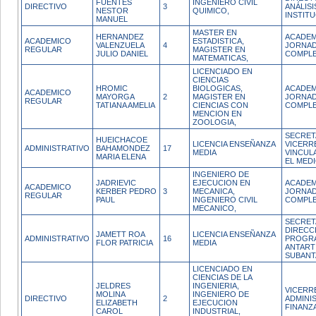
FUENTES
INGENIERO CIVIL
DIRECTIVO
3
ANÁLISI
NESTOR
QUIMICO,
INSTIT
MANUEL
MASTER EN
HERNANDEZ
ACADEM
ACADEMICO
ESTADISTICA,
VALENZUELA
4
JORNA
REGULAR
MAGISTER EN
JULIO DANIEL
COMPL
MATEMATICAS,
LICENCIADO EN
CIENCIAS
HROMIC
BIOLOGICAS,
ACADEM
ACADEMICO
MAYORGA
2
MAGISTER EN
JORNA
REGULAR
TATIANA AMELIA
CIENCIAS CON
COMPL
MENCION EN
ZOOLOGIA,
SECRET
HUEICHACOE
LICENCIA ENSEÑANZA
VICERR
ADMINISTRATIVO
BAHAMONDEZ
17
MEDIA
VINCUL
MARIA ELENA
EL MED
INGENIERO DE
JADRIEVIC
EJECUCION EN
ACADEM
ACADEMICO
KERBER PEDRO
3
MECANICA,
JORNA
REGULAR
PAUL
INGENIERO CIVIL
COMPL
MECANICO,
SECRET
DIRECC
JAMETT ROA
LICENCIA ENSEÑANZA
ADMINISTRATIVO
16
PROGR
FLOR PATRICIA
MEDIA
ANTART
SUBANT
LICENCIADO EN
CIENCIAS DE LA
JELDRES
INGENIERIA,
VICERR
MOLINA
INGENIERO DE
DIRECTIVO
2
ADMINI
ELIZABETH
EJECUCION
FINANZ
CAROL
INDUSTRIAL,