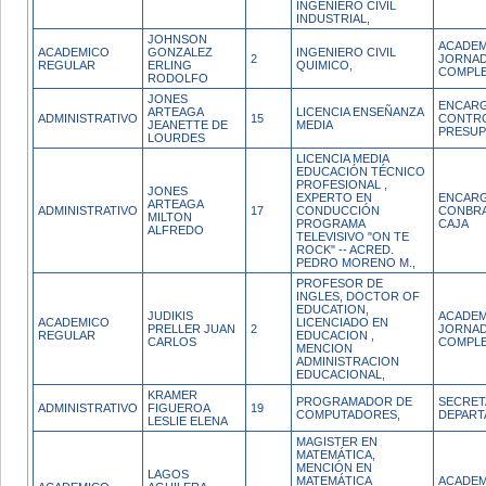
INGENIERO CIVIL
INDUSTRIAL,
JOHNSON
ACADEM
ACADEMICO
GONZALEZ
INGENIERO CIVIL
2
JORNA
REGULAR
ERLING
QUIMICO,
COMPL
RODOLFO
JONES
ENCAR
ARTEAGA
LICENCIA ENSEÑANZA
ADMINISTRATIVO
15
CONTR
JEANETTE DE
MEDIA
PRESU
LOURDES
LICENCIA MEDIA
EDUCACIÓN TÉCNICO
PROFESIONAL ,
JONES
EXPERTO EN
ENCARG
ARTEAGA
ADMINISTRATIVO
17
CONDUCCIÓN
CONBRA
MILTON
PROGRAMA
CAJA
ALFREDO
TELEVISIVO "ON TE
ROCK" -- ACRED.
PEDRO MORENO M.,
PROFESOR DE
INGLES, DOCTOR OF
EDUCATION,
JUDIKIS
ACADEM
ACADEMICO
LICENCIADO EN
PRELLER JUAN
2
JORNA
REGULAR
EDUCACION ,
CARLOS
COMPL
MENCION
ADMINISTRACION
EDUCACIONAL,
KRAMER
PROGRAMADOR DE
SECRET
ADMINISTRATIVO
FIGUEROA
19
COMPUTADORES,
DEPAR
LESLIE ELENA
MAGISTER EN
MATEMÁTICA,
MENCIÓN EN
LAGOS
MATEMÁTICA
ACADEM