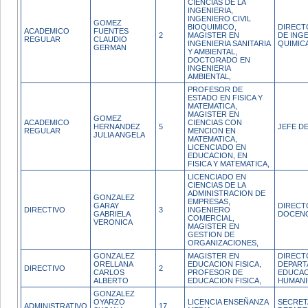
CIENCIAS DE LA
INGENIERIA,
INGENIERO CIVIL
GOMEZ
BIOQUIMICO,
DIRECT
ACADEMICO
FUENTES
2
MAGISTER EN
DE INGE
REGULAR
CLAUDIO
INGENIERIA SANITARIA
QUIMIC
GERMAN
Y AMBIENTAL,
DOCTORADO EN
INGENIERIA
AMBIENTAL,
PROFESOR DE
ESTADO EN FISICA Y
MATEMATICA,
MAGISTER EN
GOMEZ
ACADEMICO
CIENCIAS CON
HERNANDEZ
5
JEFE D
REGULAR
MENCION EN
JULIA ANGELA
MATEMATICA,
LICENCIADO EN
EDUCACION, EN
FISICA Y MATEMATICA,
LICENCIADO EN
CIENCIAS DE LA
ADMINISTRACION DE
GONZALEZ
EMPRESAS,
GARAY
DIRECT
DIRECTIVO
3
INGENIERO
GABRIELA
DOCENC
COMERCIAL,
VERONICA
MAGISTER EN
GESTION DE
ORGANIZACIONES,
GONZALEZ
MAGISTER EN
DIRECT
ORELLANA
EDUCACION FISICA,
DEPART
DIRECTIVO
2
CARLOS
PROFESOR DE
EDUCAC
ALBERTO
EDUCACION FISICA,
HUMANI
GONZALEZ
OYARZO
LICENCIA ENSEÑANZA
SECRET
ADMINISTRATIVO
17