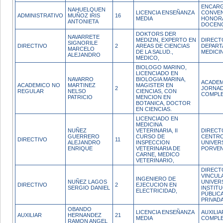
ENCARG
NAHUELQUEN
LICENCIA ENSEÑANZA
CONVEN
ADMINISTRATIVO
MUÑOZ IRIS
16
MEDIA
HONOR
ANTONIETA
DOCENC
DOKTORS DER
NAVARRETE
MEDIZIN, EXPERTO EN
DIRECT
SIGNORILE
DIRECTIVO
2
AREAS DE CIENCIAS
DEPART
MARCELO
DE LA SALUD.,
MEDICI
ALEJANDRO
MEDICO,
BIOLOGO MARINO,
LICENCIADO EN
NAVARRO
BIOLOGIA MARINA,
ACADEM
ACADEMICO NO
MARTINEZ
MAGISTER EN
2
JORNA
REGULAR
NELSO
CIENCIAS, CON
COMPL
PATRICIO
MENCION EN
BOTANICA, DOCTOR
EN CIENCIAS.
LICENCIADO EN
MEDICINA
NUÑEZ
VETERINARIA, II
DIRECT
GUERRERO
CURSO DE
CENTR
DIRECTIVO
11
ALEJANDRO
INSPECCION
UNIVER
ENRIQUE
VETERINARIA DE
PORVEN
CARNE, MEDICO
VETERINARIO,
DIRECT
VINCUL
INGENIERO DE
NUÑEZ LAGOS
UNIVER
DIRECTIVO
2
EJECUCION EN
SERGIO DANIEL
INSTIT
ELECTRICIDAD,
PÚBLIC
PRIVAD
OBANDO
LICENCIA ENSEÑANZA
AUXILI
AUXILIAR
HERNANDEZ
21
MEDIA
COMPL
RAMON ANGEL