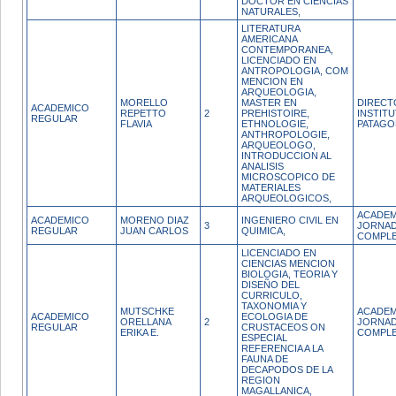
DOCTOR EN CIENCIAS
NATURALES,
LITERATURA
AMERICANA
CONTEMPORANEA,
LICENCIADO EN
ANTROPOLOGIA, COM
MENCION EN
ARQUEOLOGIA,
MORELLO
MASTER EN
DIRECT
ACADEMICO
REPETTO
2
PREHISTOIRE,
INSTITU
REGULAR
FLAVIA
ETHNOLOGIE,
PATAGO
ANTHROPOLOGIE,
ARQUEOLOGO,
INTRODUCCION AL
ANALISIS
MICROSCOPICO DE
MATERIALES
ARQUEOLOGICOS,
ACADEM
ACADEMICO
MORENO DIAZ
INGENIERO CIVIL EN
3
JORNA
REGULAR
JUAN CARLOS
QUIMICA,
COMPL
LICENCIADO EN
CIENCIAS MENCION
BIOLOGIA, TEORIA Y
DISEÑO DEL
CURRICULO,
TAXONOMIA Y
MUTSCHKE
ACADEM
ACADEMICO
ECOLOGIA DE
ORELLANA
2
JORNA
REGULAR
CRUSTACEOS ON
ERIKA E.
COMPL
ESPECIAL
REFERENCIA A LA
FAUNA DE
DECAPODOS DE LA
REGION
MAGALLANICA,