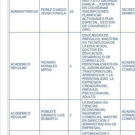
INSTITUTO SAGRADA
FAMILIA --, EXPERTA
EN COORDINAR
PEREZ OYARZO
SECRET
ADMINISTRATIVO
24
INSCRIPCIONES,
JESSICA PAOLA
DEPAR
PLANIFICAR
ACTIVIDADES PLAN
ESPECIAL, GESTION
DE CONVENIOS Y
ORG,
EDUCADORA DE
PARVULOS, MAESTRIA
EN TECNOLOGIA DE
LA EDUCACION,
DOCTOR EN
EDUCACION,
DESARROLLO DE
CURRICULOS
PIZARRO
ACADEM
ACADEMICO
PERSONALIZADOS EN
MORALES
2
JORNA
REGULAR
EL JARDIN INFANTIL,
MIRNA
COMPL
TRASTORNOS DEL
APRENDIZAJE Y LA
PERSONALIDAD, LA
EXPRESION
CREADORA DEL
PARVULO,
PSICOLOGIA DEL
ADULTO
LICENCIADO EN
CIENCIAS
ECONOMICAS,
POBLETE
ACADEM
ACADEMICO
INGENIERO
DAVANZO LUIS
2
JORNA
REGULAR
COMERCIAL, MASTER
ROBERTO
COMPL
EN DIRECCION Y
ADMINISTRACION DE
EMPRESAS,
OPTIMIZACION Y