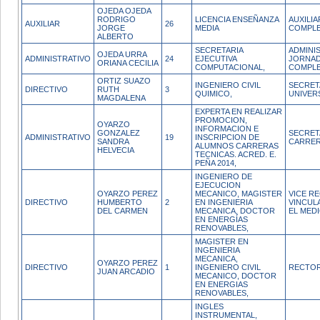
OJEDA OJEDA
RODRIGO
LICENCIA ENSEÑANZA
AUXILI
AUXILIAR
26
JORGE
MEDIA
COMPL
ALBERTO
SECRETARIA
ADMINI
OJEDA URRA
ADMINISTRATIVO
24
EJECUTIVA
JORNA
ORIANA CECILIA
COMPUTACIONAL,
COMPL
ORTIZ SUAZO
INGENIERO CIVIL
SECRET
DIRECTIVO
RUTH
3
QUIMICO,
UNIVER
MAGDALENA
EXPERTA EN REALIZAR
PROMOCION,
OYARZO
INFORMACION E
GONZALEZ
SECRET
ADMINISTRATIVO
19
INSCRIPCION DE
SANDRA
CARRE
ALUMNOS CARRERAS
HELVECIA
TECNICAS. ACRED. E.
PEÑA 2014,
INGENIERO DE
EJECUCION
OYARZO PEREZ
MECANICO, MAGISTER
VICE R
DIRECTIVO
HUMBERTO
2
EN INGENIERIA
VINCUL
DEL CARMEN
MECANICA, DOCTOR
EL MED
EN ENERGÍAS
RENOVABLES,
MAGISTER EN
INGENIERIA
MECANICA,
OYARZO PEREZ
DIRECTIVO
1
INGENIERO CIVIL
RECTO
JUAN ARCADIO
MECANICO, DOCTOR
EN ENERGIAS
RENOVABLES,
INGLES
INSTRUMENTAL,