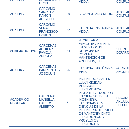
MEDIA
COMPL
LEONEL
CARCAMO
SANCHEZ
AUXILI
AUXILIAR
20
SEGUNDO AÑO MEDIO
RAMON
COMPL
ALFREDO
CARCAMO
VERA
LICENCIA ENSEÑANZA
AUXILI
AUXILIAR
22
FRANCISCO
MEDIA
COMPL
RAMON
SECRETARIA
EJECUTIVA, EXPERTA
CARDENAS
EN GESTION DE
AGUILAR
SECRET
ADMINISTRATIVO
24
ORDENES DE
PAMELA
DEPAR
COMPRA,
ANDREA
MANTENCION DE
ARCHIVOS, ETC.
CARDENAS
LICENCIA ENSEÑANZA
GUARDI
AUXILIAR
BARRIENTOS
26
MEDIA
SEGURI
JOSE LUIS
INGENIERO CIVIL EN
ELECTRICIDAD
MENCION
ELECTRONICA
INDUSTRIAL, DOCTOR
CARDENAS
EN CIENCIAS DE LA
ENCARG
ACADEMICO
MANSILLA
INGENIERIA,
3
AREA D
REGULAR
CARLOS
LICENCIADO EN
TELEDE
ALBERTO
CIENCIAS DE LA
INGENIERIA, TECNICO
EN MANTENIMIENTO
ELECTRONICO Y
PROYECTOS
ELECTRICOS,