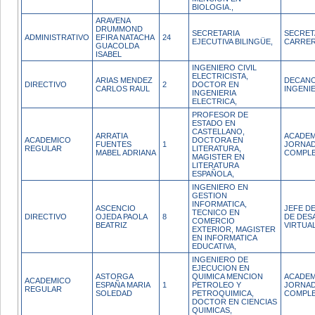
BIOLOGIA.,
ARAVENA
DRUMMOND
SECRETARIA
SECRET
ADMINISTRATIVO
EFIRA NATACHA
24
EJECUTIVA BILINGÜE,
CARRE
GUACOLDA
ISABEL
INGENIERO CIVIL
ELECTRICISTA,
ARIAS MENDEZ
DECANO
DIRECTIVO
2
DOCTOR EN
CARLOS RAUL
INGENI
INGENIERIA
ELECTRICA,
PROFESOR DE
ESTADO EN
CASTELLANO,
ARRATIA
ACADEM
ACADEMICO
DOCTORA EN
FUENTES
1
JORNA
REGULAR
LITERATURA,
MABEL ADRIANA
COMPL
MAGISTER EN
LITERATURA
ESPAÑOLA,
INGENIERO EN
GESTION
INFORMATICA,
ASCENCIO
JEFE DE
TECNICO EN
DIRECTIVO
OJEDA PAOLA
8
DE DES
COMERCIO
BEATRIZ
VIRTUA
EXTERIOR, MAGISTER
EN INFORMATICA
EDUCATIVA,
INGENIERO DE
EJECUCION EN
ASTORGA
QUIMICA MENCION
ACADEM
ACADEMICO
ESPAÑA MARIA
1
PETROLEO Y
JORNA
REGULAR
SOLEDAD
PETROQUIMICA,
COMPL
DOCTOR EN CIENCIAS
QUIMICAS,