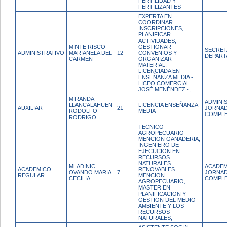
FERTILIDAD Y
FERTILIZANTES
EXPERTA EN
COORDINAR
INSCRIPCIONES,
PLANIFICAR
ACTIVIDADES,
MINTE RISCO
GESTIONAR
SECRET
ADMINISTRATIVO
MARIANELA DEL
12
CONVENIOS Y
DEPAR
CARMEN
ORGANIZAR
MATERIAL,
LICENCIADA EN
ENSEÑANZA MEDIA -
LICEO COMERCIAL
JOSÉ MENÉNDEZ -,
MIRANDA
ADMINI
LLANCALAHUEN
LICENCIA ENSEÑANZA
AUXILIAR
21
JORNA
RODOLFO
MEDIA
COMPL
RODRIGO
TECNICO
AGROPECUARIO
MENCION GANADERIA,
INGENIERO DE
EJECUCION EN
RECURSOS
NATURALES
MLADINIC
ACADEM
ACADEMICO
RENOVABLES
OVANDO MARIA
7
JORNA
REGULAR
MENCION
CECILIA
COMPL
AGROPECUARIO,
MASTER EN
PLANIFICACION Y
GESTION DEL MEDIO
AMBIENTE Y LOS
RECURSOS
NATURALES,