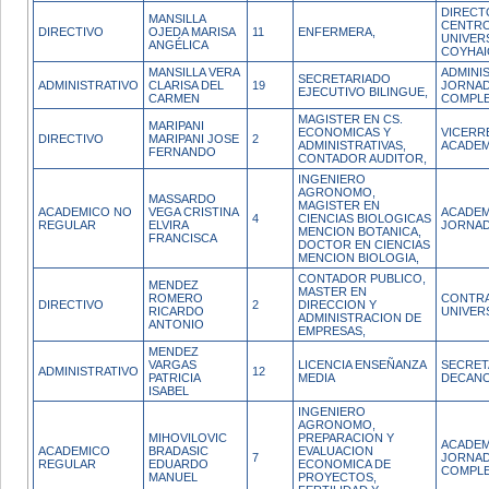
DIRECT
MANSILLA
CENTR
DIRECTIVO
OJEDA MARISA
11
ENFERMERA,
UNIVER
ANGÉLICA
COYHAI
MANSILLA VERA
ADMINI
SECRETARIADO
ADMINISTRATIVO
CLARISA DEL
19
JORNA
EJECUTIVO BILINGUE,
CARMEN
COMPL
MAGISTER EN CS.
MARIPANI
ECONOMICAS Y
VICERR
DIRECTIVO
MARIPANI JOSE
2
ADMINISTRATIVAS,
ACADEM
FERNANDO
CONTADOR AUDITOR,
INGENIERO
AGRONOMO,
MASSARDO
MAGISTER EN
ACADEMICO NO
VEGA CRISTINA
ACADEM
4
CIENCIAS BIOLOGICAS
REGULAR
ELVIRA
JORNA
MENCION BOTANICA,
FRANCISCA
DOCTOR EN CIENCIAS
MENCION BIOLOGIA,
CONTADOR PUBLICO,
MENDEZ
MASTER EN
ROMERO
CONTRA
DIRECTIVO
2
DIRECCION Y
RICARDO
UNIVER
ADMINISTRACION DE
ANTONIO
EMPRESAS,
MENDEZ
VARGAS
LICENCIA ENSEÑANZA
SECRET
ADMINISTRATIVO
12
PATRICIA
MEDIA
DECAN
ISABEL
INGENIERO
AGRONOMO,
MIHOVILOVIC
PREPARACION Y
ACADEM
ACADEMICO
BRADASIC
EVALUACION
7
JORNA
REGULAR
EDUARDO
ECONOMICA DE
COMPL
MANUEL
PROYECTOS,