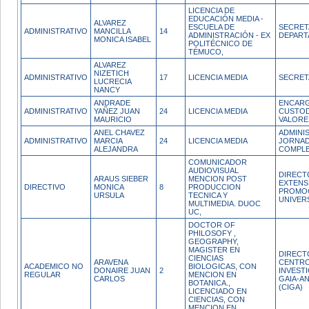
LICENCIA DE
EDUCACIÓN MEDIA -
ALVAREZ
ESCUELA DE
SECRET
ADMINISTRATIVO
MANCILLA
14
ADMINISTRACIÓN - EX
DEPAR
MONICA ISABEL
POLITÉCNICO DE
TÉMUCO,
ALVAREZ
NIZETICH
ADMINISTRATIVO
17
LICENCIA MEDIA
SECRET
LUCRECIA
NANCY
ANDRADE
ENCAR
ADMINISTRATIVO
YAÑEZ JUAN
24
LICENCIA MEDIA
CUSTOD
MAURICIO
VALORE
ANEL CHAVEZ
ADMINI
ADMINISTRATIVO
MARCIA
24
LICENCIA MEDIA
JORNA
ALEJANDRA
COMPL
COMUNICADOR
AUDIOVISUAL
DIRECT
ARAUS SIEBER
MENCION POST
EXTENS
DIRECTIVO
MONICA
8
PRODUCCION
PROMO
URSULA
TECNICA Y
UNIVER
MULTIMEDIA. DUOC
UC,
DOCTOR OF
PHILOSOFY ,
GEOGRAPHY,
MAGISTER EN
DIRECT
CIENCIAS
ARAVENA
CENTRO
ACADEMICO NO
BIOLOGICAS, CON
DONAIRE JUAN
2
INVEST
REGULAR
MENCION EN
CARLOS
GAIA-A
BOTANICA.,
(CIGA)
LICENCIADO EN
CIENCIAS, CON
MENCION EN