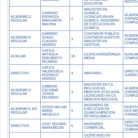
INSTIT
EDUCATIVA
MAGISTER EN
GARRIDO
QUIMICA,
ACADEM
ACADEMICO
ESPINOZA
LICENCIATURA EN
2
JORNA
REGULAR
MARGARITA
QUIMICA, INGENIERO
COMPL
MALVINA
DE EJECUCION EN
QUIMICA,
GARRIDO
CONTADOR PUBLICO-
ACADEM
ACADEMICO
SUAZO
CONTADOR AUDITOR,
3
JORNA
REGULAR
CLAUDIO
MAGISTER EN
COMPL
ANDRES
GESTION,
GATICA
ARTEAGA
LICENCIA ENSEÑANZA
AUXILI
AUXILIAR
18
EDELBERTO
MEDIA
COMPL
RICARDO
GATICA
VALENZUELA
DIRECT
DIRECTIVO
4
ABOGADO,
RODRIGO
JURIDI
ANDRES
MAGISTER EN CS.
GIBBONS
BIOLOGICAS
ACADEM
ACADEMICO
ESCOBAR
3
MENCION ZOOLOGIA,
JORNA
REGULAR
JORGE
LICENCIADO EN CS.
COMPL
EDUARDO
MENCION BIOLOGIA,
INGENIERO DE
GODOI MILLAN
INVEST
ACADEMICO NO
EJECUCION EN
MARIA
9
DOS ME
REGULAR
QUIMICA MENCION
ANGELICA
JORNA
PETROQUIMICA,
DIRECT
GOIC SEGARIC
INGENIERO
DIRECTIVO
6
TESORE
MARIA BELEN
COMERCIAL,
COBRA
LICENCIADO EN