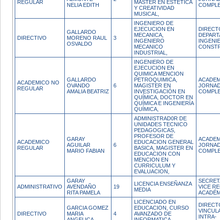
REGULAR
MASTER EN ESTETICA
NELIA EDITH
COMPL
Y CREATIVIDAD
MUSICAL,
INGENIERO DE
EJECUCION EN
DIRECT
GALLARDO
MECANICA,
DEPART
DIRECTIVO
MORENO RAUL
3
INGENIERO
INGENIE
OSVALDO
MECANICO
CONST
INDUSTRIAL,
INGENIERO DE
EJECUCION EN
QUIMICA MENCION
GALLARDO
PETROQUIMICA,
ACADEM
ACADEMICO NO
OVANDO
6
MAGISTER EN
JORNA
REGULAR
AMALIA BEATRIZ
INVESTIGACIÓN EN
COMPL
QUÍMICA, DOCTOR EN
QUÍMICA E INGENIERÍA
QUÍMICA,
ADMINISTRAD0R DE
UNIDADES TECNICO
PEDAGOGICAS,
PROFESOR DE
GARAY
ACADEM
ACADEMICO
EDUCACION GENERAL
AGUILAR
6
JORNA
REGULAR
BASICA, MAGISTER EN
MARIO FABIAN
COMPL
EDUCACION CON
MENCION EN
CURRICULUM Y
EVALUACION,
GARAY
SECRET
LICENCIA ENSEÑANZA
ADMINISTRATIVO
AVENDAÑO
19
VICE R
MEDIA
RITA PAMELA
ACADÉM
LICENCIADO EN
DIRECT
GARCIA GOMEZ
EDUCACION, CURSO
VINCUL
DIRECTIVO
MARIA
4
AVANZADO DE
INTRA-
ANGELICA
INFORMATICA