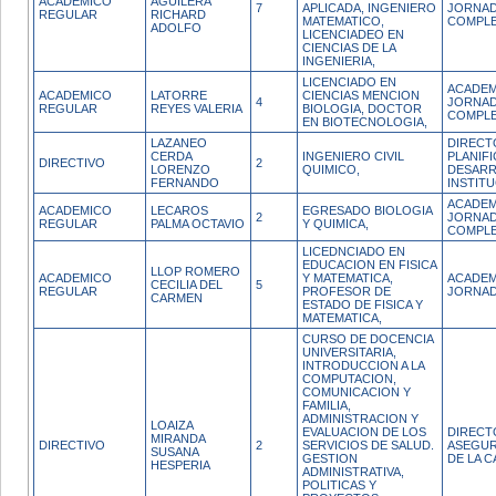
ACADEMICO
AGUILERA
7
APLICADA, INGENIERO
JORNA
REGULAR
RICHARD
MATEMATICO,
COMPL
ADOLFO
LICENCIADEO EN
CIENCIAS DE LA
INGENIERIA,
LICENCIADO EN
ACADEM
ACADEMICO
LATORRE
CIENCIAS MENCION
4
JORNA
REGULAR
REYES VALERIA
BIOLOGIA, DOCTOR
COMPL
EN BIOTECNOLOGIA,
LAZANEO
DIRECT
CERDA
INGENIERO CIVIL
PLANIFI
DIRECTIVO
2
LORENZO
QUIMICO,
DESAR
FERNANDO
INSTIT
ACADEM
ACADEMICO
LECAROS
EGRESADO BIOLOGIA
2
JORNA
REGULAR
PALMA OCTAVIO
Y QUIMICA,
COMPL
LICEDNCIADO EN
EDUCACION EN FISICA
LLOP ROMERO
ACADEMICO
Y MATEMATICA,
ACADEM
CECILIA DEL
5
REGULAR
PROFESOR DE
JORNA
CARMEN
ESTADO DE FISICA Y
MATEMATICA,
CURSO DE DOCENCIA
UNIVERSITARIA,
INTRODUCCION A LA
COMPUTACION,
COMUNICACION Y
FAMILIA,
ADMINISTRACION Y
LOAIZA
EVALUACION DE LOS
DIRECT
MIRANDA
DIRECTIVO
2
SERVICIOS DE SALUD.
ASEGU
SUSANA
GESTION
DE LA C
HESPERIA
ADMINISTRATIVA,
POLITICAS Y