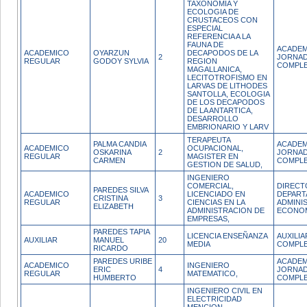
TAXONOMIA Y
ECOLOGIA DE
CRUSTACEOS CON
ESPECIAL
REFERENCIA A LA
FAUNA DE
ACADEM
ACADEMICO
OYARZUN
DECAPODOS DE LA
2
JORNA
REGULAR
GODOY SYLVIA
REGION
COMPL
MAGALLANICA,
LECITOTROFISMO EN
LARVAS DE LITHODES
SANTOLLA, ECOLOGIA
DE LOS DECAPODOS
DE LA ANTARTICA,
DESARROLLO
EMBRIONARIO Y LARV
TERAPEUTA
PALMA CANDIA
ACADEM
ACADEMICO
OCUPACIONAL,
OSKARINA
2
JORNA
REGULAR
MAGISTER EN
CARMEN
COMPL
GESTION DE SALUD,
INGENIERO
COMERCIAL,
DIRECT
PAREDES SILVA
ACADEMICO
LICENCIADO EN
DEPART
CRISTINA
3
REGULAR
CIENCIAS EN LA
ADMINI
ELIZABETH
ADMINISTRACION DE
ECONO
EMPRESAS,
PAREDES TAPIA
LICENCIA ENSEÑANZA
AUXILI
AUXILIAR
MANUEL
20
MEDIA
COMPL
RICARDO
PAREDES URIBE
ACADEM
ACADEMICO
INGENIERO
ERIC
4
JORNA
REGULAR
MATEMATICO,
HUMBERTO
COMPL
INGENIERO CIVIL EN
ELECTRICIDAD