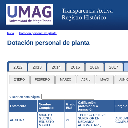
Transparencia Activa
Registro Histórico
Inicio
|
Dotación personal de planta
Dotación personal de planta
2012
2013
2014
2015
2016
2017
ENERO
FEBRERO
MARZO
ABRIL
MAYO
JUNI
Buscar en esta página:
Calificación
Nombre
Grado
Estamento
profesional o
Cargo o
Completo
EUS
formación
ABURTO
TECNICO DE NIVEL
GUENUL
SUPERIOR EN
AUXILI
AUXILIAR
21
ERNESTO
MECANICA
COMPL
MIGUEL
AUTOMOTRIZ.,