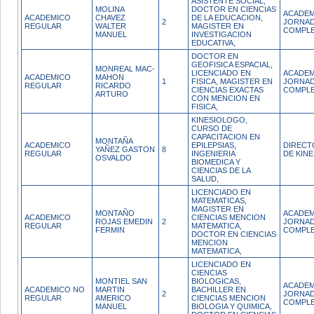
ASISTENTE SOCIAL,
MOLINA
DOCTOR EN CIENCIAS
ACADEM
ACADEMICO
CHAVEZ
DE LA EDUCACION,
2
JORNA
REGULAR
WALTER
MAGISTER EN
COMPL
MANUEL
INVESTIGACION
EDUCATIVA,
DOCTOR EN
GEOFISICA ESPACIAL,
MONREAL MAC-
LICENCIADO EN
ACADEM
ACADEMICO
MAHON
1
FISICA, MAGISTER EN
JORNA
REGULAR
RICARDO
CIENCIAS EXACTAS
COMPL
ARTURO
CON MENCION EN
FISICA,
KINESIOLOGO,
CURSO DE
CAPACITACION EN
MONTAÑA
ACADEMICO
EPILEPSIAS,
DIRECT
YAÑEZ GASTON
8
REGULAR
INGENIERIA
DE KIN
OSVALDO
BIOMEDICA Y
CIENCIAS DE LA
SALUD,
LICENCIADO EN
MATEMATICAS,
MAGISTER EN
MONTAÑO
ACADEM
ACADEMICO
CIENCIAS MENCION
ROJAS EMEDIN
2
JORNA
REGULAR
MATEMATICA,
FERMIN
COMPL
DOCTOR EN CIENCIAS
MENCION
MATEMATICA,
LICENCIADO EN
CIENCIAS
MONTIEL SAN
BIOLOGICAS,
ACADEM
ACADEMICO NO
MARTIN
BACHILLER EN
2
JORNA
REGULAR
AMERICO
CIENCIAS MENCION
COMPL
MANUEL
BIOLOGIA Y QUIMICA,