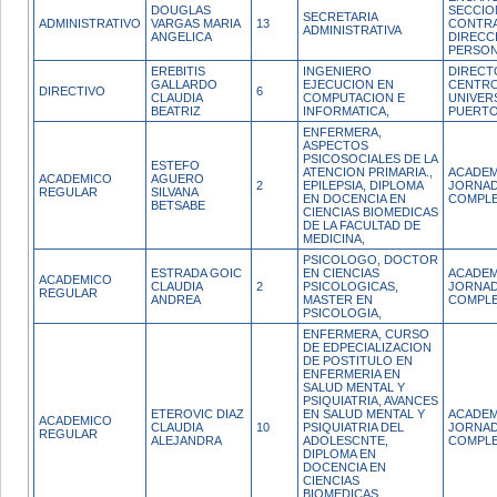
DOUGLAS
SECCIO
SECRETARIA
ADMINISTRATIVO
VARGAS MARIA
13
CONTRA
ADMINISTRATIVA
ANGELICA
DIRECC
PERSO
EREBITIS
INGENIERO
DIRECT
GALLARDO
EJECUCION EN
CENTR
DIRECTIVO
6
CLAUDIA
COMPUTACION E
UNIVER
BEATRIZ
INFORMATICA,
PUERTO
ENFERMERA,
ASPECTOS
PSICOSOCIALES DE LA
ESTEFO
ATENCION PRIMARIA.,
ACADEM
ACADEMICO
AGUERO
2
EPILEPSIA, DIPLOMA
JORNA
REGULAR
SILVANA
EN DOCENCIA EN
COMPL
BETSABE
CIENCIAS BIOMEDICAS
DE LA FACULTAD DE
MEDICINA,
PSICOLOGO, DOCTOR
ESTRADA GOIC
EN CIENCIAS
ACADEM
ACADEMICO
CLAUDIA
2
PSICOLOGICAS,
JORNA
REGULAR
ANDREA
MASTER EN
COMPL
PSICOLOGIA,
ENFERMERA, CURSO
DE EDPECIALIZACION
DE POSTITULO EN
ENFERMERIA EN
SALUD MENTAL Y
PSIQUIATRIA, AVANCES
ETEROVIC DIAZ
EN SALUD MENTAL Y
ACADEM
ACADEMICO
CLAUDIA
10
PSIQUIATRIA DEL
JORNA
REGULAR
ALEJANDRA
ADOLESCNTE,
COMPL
DIPLOMA EN
DOCENCIA EN
CIENCIAS
BIOMEDICAS,