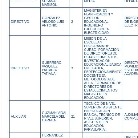
SUSANA
MEDIA
DEPAR
MARISOL
MAGISTER EN
PLANIFICACION Y
GONZALEZ
GESTION
DIRECT
DIRECTIVO
VELOSO LUIS
2
EDUCACIONAL,
DE INGE
ANTONIO
INGENIERO
ELECTR
EJECUCION EN
ELECTRICIDAD,
MISION DE LA
ESCUELA Y
PROGRAMA DE
CURSO, FORMACION
DE DIRECTORES DE
ESTABLECIMIENTOS,
INVESTIGACION
GUERRERO
DIRECT
EDUCACIONAL BASICA
VASQUEZ
MOVILI
DIRECTIVO
3
EN EL AULA,
PATRICIA
ESTUDIA
PERFECCIONAMIENTO
TATIANA
ACADÉM
DOCENTE EN
METODOLOGIA DE
AULA, FORMACION DE
DIRECTORES DE
ESTABLECIMIENTOS,
MAGISTER EN
EDUCACION
TECNICO DE NIVEL
SUPERIOR, ASISTENTE
EN EDUCACION
GUZMAN VIDAL
BASICA., TECNICO DE
AUXILI
AUXILIAR
MARCELA DEL
21
NIVEL SUPERIOR,
COMPL
CARMEN
ASISTENTE EN
EDUCACION
PARVULARIA.,
HERNANDEZ
DIRECT