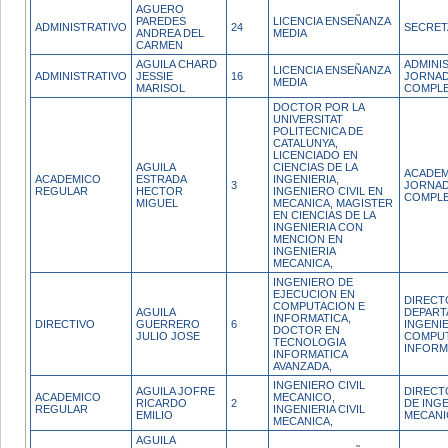
AGUERO
PAREDES
LICENCIA ENSEÑANZA
ADMINISTRATIVO
24
SECRET
ANDREA DEL
MEDIA
CARMEN
AGUILA CHARD
ADMINI
LICENCIA ENSEÑANZA
ADMINISTRATIVO
JESSIE
16
JORNA
MEDIA
MARISOL
COMPL
DOCTOR POR LA
UNIVERSITAT
POLITECNICA DE
CATALUNYA,
LICENCIADO EN
AGUILA
CIENCIAS DE LA
ACADEM
ACADEMICO
ESTRADA
INGENIERIA,
3
JORNA
REGULAR
HECTOR
INGENIERO CIVIL EN
COMPL
MIGUEL
MECANICA, MAGISTER
EN CIENCIAS DE LA
INGENIERIA CON
MENCION EN
INGENIERIA
MECANICA,
INGENIERO DE
EJECUCION EN
DIRECT
COMPUTACION E
AGUILA
DEPART
INFORMATICA,
DIRECTIVO
GUERRERO
6
INGENIE
DOCTOR EN
JULIO JOSE
COMPUT
TECNOLOGIA
INFORM
INFORMATICA
AVANZADA,
INGENIERO CIVIL
AGUILA JOFRE
DIRECT
ACADEMICO
MECANICO,
RICARDO
2
DE INGE
REGULAR
INGENIERIA CIVIL
EMILIO
MECANI
MECANICA,
AGUILA